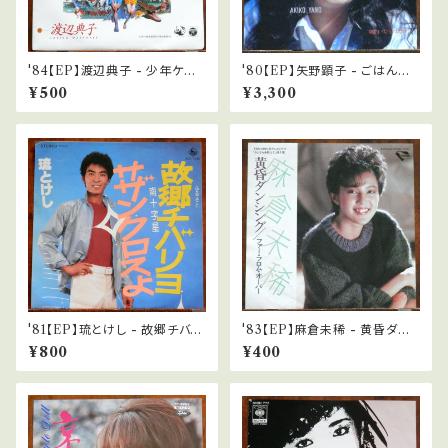
'84【EP】渡辺典子 - 少年ケニ
'80【EP】矢野顕子 - ごはんが
ヤ/花の色 *デビュー
できたよ/ごきげんわにさん *初
¥500
¥3,300
回回収盤
'81【EP】琉とけし - 故郷チバリ
'83【EP】麻倉未稀 - 黄昏ダン
ヨ *委託盤
シング
¥800
¥400