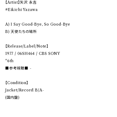
【Artist】矢沢 永吉
#Eikichi Yazawa
A) I Say Good-Bye, So Good-Bye
B) 天使たちの場所
【Release/Label/Note】
1977 / 06SH464 / CBS SONY
*6th
■参考視聴■ -
【Condition】
Jacket/Record：B/A-
(国内盤)