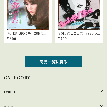
'70【EP】渚ゆう子 - 京都の恋 *
'80【EP】山口百恵 - ロックン
ベンチャーズ
ロール・ウィドウ
¥600
¥700
商品一覧に戻る
CATEGORY
Feature
昭和ヒット
Artist