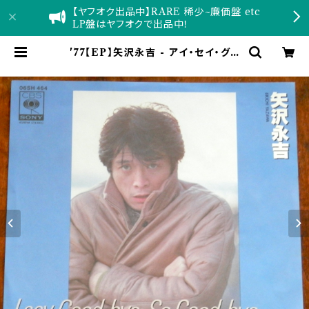
【ヤフオク出品中】RARE 稀少~廉価盤 etc
LP盤はヤフオクで出品中！
'77【EP】矢沢永吉 - アイ・セイ・グッ
バイ、ソー・グッバイ | 音盤窟レコード