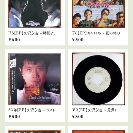
'78【EP】矢沢永吉 - 時間よ止
'76【EP】キャロル - 夏の終り
まれ/チャイナタウン
¥600
¥500
83年【EP】矢沢永吉 - ラスト・
'80【EP】矢沢永吉 - 兄貴に相
クリスマス・イヴ
談 *非売初回封入シングル
¥500
¥500