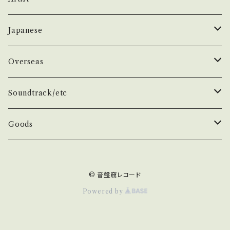
50年代
昭和歌謡/演歌
THE BEATLES
Japanese
60年代
演歌/艶歌/お座敷
BEATLES
任侠//軍歌/やさぐれ歌謡
ELVIS, Rock 'n' Roll '50S
1950~60 'S
Overseas
70年代
ムード・コーラス歌謡
Johm
任侠/仁義
Group
日本のロックとフォーク
The Rolling Stones
1970'S
1950~60 'S
Soundtrack/etc
80年代
マイナー・ディープ歌謡
Paul
軍歌/戦時歌謡
Male
ロック歌謡
Group
Group
グループサウンズ/ウェスタン＆ロカビリー
ザ・スパイダース 関連
1980'S
1970'S
邦画
Goods
演歌ヒット
ビート・グルーヴ歌謡
George
やさぐれ歌謡
Female
70年代ロック
Male
Male
スパイダース/タイガース/テンプターズ関連
スパイダース
Group
Group
ドラマ
アイドル系
ザ・タイガース /沢田研二
俳優/喜劇役者/純音楽/音頭
1980'S
洋画
Book
© 音盤窟レコード
青春・アベック歌謡
Ringo
80年代ロック
Female
Female
かまやつひろし
Male
Male
任侠/ヤクザ
70年代
タイガース
Actor
Group
SF/西部劇
デビューシングル
ザ・テンプターズ/萩原健一
Classic Rock/Hard Rock
TV/スポーツ
Item
Powered by
Other
メジャー・フォーク
井上尭之
Female
Female
名作/古典
'80年代
沢田研二
Comedian
Male
クンフー/香港
テンプターズ
Classic Rock
Japanese
エレキ/インスト/サーフ/ガレージ
RCサクセション/忌野清志郎
BLACK/SOUL/DISCO
アニメ/特撮/子供/童謡
Etc...