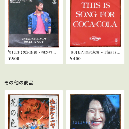
'81【EP】矢沢永吉 - 抱かれた
'80【EP】矢沢永吉 - This Is S
い、もう一度 *マクセルCM
ong For Coca-Cola
¥500
¥400
その他の商品