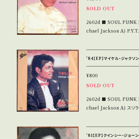
等も無く、痛みも薄い B・
SOLD OUT
多く痛み多 *その他、+ - で補足しています。 *中古という事をご理解し
2602d ■ SOUL FUNK 
て頂ける方のご購入をお願い致します
chael Jackson A) P.Y.T. (Pretty Young Thing) B) ワーキング・
understand that it is second hand.
デイ・アンド・ナイト(Workin' Day and 
発送について■■■ をご覧ください。 https://onban
ote】 1983 / 07 5P-25
in/items/14252144 お知らせ等は、About 画面にてご確認ください。
ew Mix ■参考視聴■ http
___
'84【EP】マイケル・ジャクソン
jUddGRrhteo2s 【Condition】 Jacket/Record：B/B (国内盤) *ジ
ャケ軽しわ _________________________ 【About the s
¥800
tate/状態説明】 S・新
SOLD OUT
い B・多少痛み・キズなど
2602d ■ SOUL FUNK 
他、+ - で補足しています。 *中古という事をご理解して頂ける方のご購
chael Jackson A) スリラー (Thriller) B) シングズ・アイ・ドゥー・フ
入をお願い致します。 Please p
ォー・ユー(Things I Do for You) 【Release/Labe
it is second hand. *詳しくは ■■■状態・説明 / 発送について■■
07 5P-265 / EPICソニー
■ をご覧ください。 https://onbankutsu.thebase.in/items/142521
視聴■ - 【Condition】 Jacket/Record：B/B (国内盤) *ジャケしわ
44 お知らせ等は、About 画面にてご確認ください。 ___【bid】2606
'81【EP】クインシー・ジョー