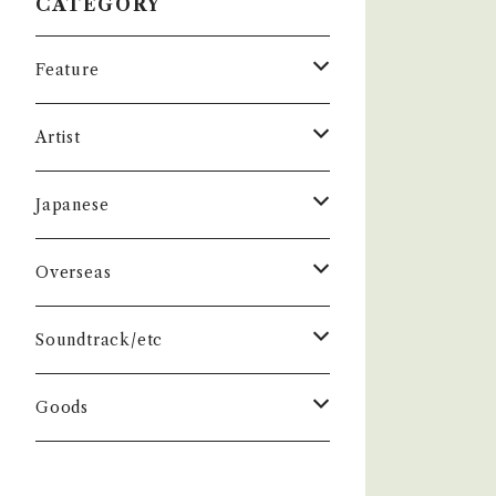
CATEGORY
Feature
昭和ヒット
Artist
50年代
昭和歌謡/演歌
THE BEATLES
Japanese
60年代
演歌/艶歌/お座敷
BEATLES
任侠//軍歌/やさぐれ歌謡
ELVIS, Rock 'n' Roll '50S
1950~60 'S
Overseas
70年代
ムード・コーラス歌謡
Johm
任侠/仁義
Group
日本のロックとフォーク
The Rolling Stones
1970'S
1950~60 'S
Soundtrack/etc
80年代
マイナー・ディープ歌謡
Paul
軍歌/戦時歌謡
Male
ロック歌謡
Group
Group
グループサウンズ/ウェスタン＆ロカビ
ザ・スパイダース 関連
1980'S
1970'S
邦画
Goods
リー
演歌ヒット
ビート・グルーヴ歌謡
George
やさぐれ歌謡
Female
70年代ロック
Male
Male
スパイダース
Group
Group
ドラマ
ザ・タイガース /沢田研二
俳優/喜劇役者/純音楽/音頭
1980'S
洋画
Book