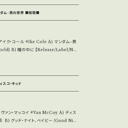
 1978 / 06SP-280 / CBSソニー *BIG HI
知らせ等は、About 画面にてご確認ください。 ___
youtu.be/3cKtSlsYVEU?si=zMw04Od
マンダム~男の世界 ■視聴■
 state/状態説明】
麗・キズ等も無く、痛みも薄い B・多少痛み・キ
ke Cole A) マンダム~男
痛み多 *その他、+ - で補足してい
の中に 【Release/Label/Not
0 / ビクター *ナット・キング・コール実弟、ニュー
ou understand that it is second hand.
■視聴■OBK315■ https://youtu.b
 / 発送について■■■ をご覧ください。 h
n/items/14252144 お知らせ等は、Ab
out the state/状態説
out 画面にてご確認ください。 ___
 ディスコ・キッド
・綺麗・キズ等も無く、痛みも薄い B・多少痛
・キズ多く痛み多 *その他、+ - で補足
 #Van McCoy A) ディス
t if you understand that it is secon
id） B) グッド・ナイト、ベイビー（Good Nigh