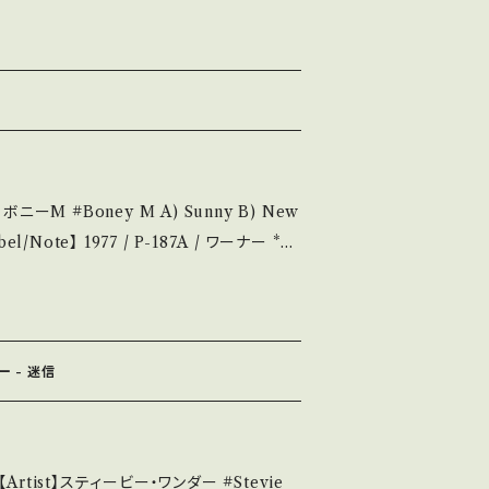
utu.be/0gqYVoXAOOY?si=MKLfOYX
せ等は、About 画面にてご確認ください。 ___
te/状態説明】 S・
キズ等も無く、痛みも薄い B・多少痛み・キズ
み多 *その他、+ - で補足していま
) Sunny B) New
u understand that it is second hand. *
/ 発送について■■■ をご覧ください。 ht
ps://youtu.be/ghGiv7YLC7Q?si=
/items/14252144 お知らせ等は、Ab
out 画面にてご確認ください。 ___
S・新品未開封など A・綺麗・キズ等も無く、痛み
ー - 迷信
など見られる C・痛み多・キズ多く痛み多 *そ
purchase it if you understand th