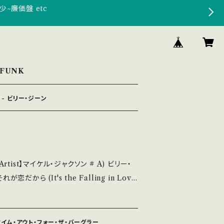
少~廉価盤 etc
/FUNK
 - ビリー・ジーン
st】マイケル・ジャクソン # A) ビリー・
それが恋だから (It's the Falling in Lov
視聴■ https://youtu.be/Kr4EQDV
ket/Record：B
 タイム・アウト・フォー・ザ・バーグラー