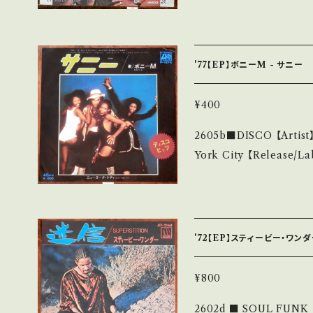
t, Baby） 【Release/Label/Note】 1975 / JET-2348 / ビクター *
ださい。 https://onbankutsu.thebase.in/items/14252144 お知ら
■参考視聴■ https://yo
AsPdxyZLf 【Condition】 Jacket/Record：B/B (国内盤) _____
____________________ 【About the sta
'77【EP】ボニーM - サニー
新品未開封など A・綺麗・
など見られる C・痛み多・キズ多く痛
¥400
す。 *中古という事をご理解して頂ける方のご購入をお願い致します。 P
2605b■DISCO 【Artist】ボニーM #Boney M A
lease purchase it if yo
York City 【Release/Label/Note】 1977 / P-187A / ワーナー *デ
詳しくは ■■■状態・説明 
ィスコヒッツ！ ■参考視聴■ htt
tps://onbankutsu.thebase.in
A5S_nO32LgD0RVNK 【Condition】 Jacket/Record：B/B (国内
盤) *ジャケしわ _________________________ 【About t
he state/状態説明】 
'72【EP】スティービー・ワンダ
も薄い B・多少痛み・キズ
の他、+ - で補足しています。 *中古という事をご理解して頂ける方のご
¥800
購入をお願い致します。 Please 
2602d ■ SOUL FUNK 【Artist】スティービー・ワンダー #Stevie
at it is second hand. *詳しくは ■■■状態・説明 / 発送について■