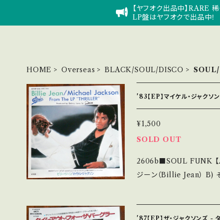
【ヤフオク出品中】RARE 稀
LP盤はヤフオクで出品中！
HOME
Overseas
BLACK/SOUL/DISCO
SOUL
'83【EP】マイケル・ジャクソン
¥1,500
SOLD OUT
2606b■SOUL FUNK 【Arti
ジーン（Billie Jean） B) 
e) 【Release/Label/Note】 1983 / 07 5P-214 / Epicソニー *『ス
リラー』第2弾シングル!! ■参考
ETuA?si=cfydaDu_uniircWB 【Condition】 Jac
'87【EP】ザ・ジャクソンズ -