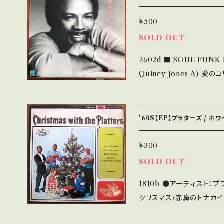
_________________________ 【
y
説明】 S・新品未開封など 
¥500
痛み・キズなど見られる C・痛
SOLD OUT
足しています。 *中古という事をご理解して頂ける方のご購入をお願い
2602d ■ SOUL FUNK
致します。 Please purchase 
Quincy Jones A) 愛のコリーダ B) There's A Train Leavin' 【Re
nd hand. *詳しくは ■■■状態・説明 / 発送について■■■ をご覧く
lease/Label/Note】 19
ださい。 https://onbankutsu.thebase.in/items/14252144 お知ら
t! DISCO CLASSIC!! 
DY4s?si=r-Ye6n4BrLOas6a6 【Condition】 Jacket/
'60S【EP】プラターズ / ホ
(国内盤) _________________________ 【About the sta
te/状態説明】 S・新品未
¥300
B・多少痛み・キズなど見ら
SOLD OUT
- で補足しています。 *中古という事をご理解して頂ける方のご購入を
1810b ●アーティスト：プラターズ #T
お願い致します。 Please purch
クリスマス/赤鼻のトナカイ /
s second hand. *詳しくは ■■■状態・説明 / 発送について■■■
明：196-年 / SM-3022 / 
をご覧ください。 https://onbankutsu.thebase.in/items/14252144