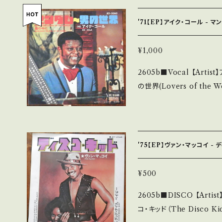
【Release/Label/Note】
T! ■参考視聴■ https://
'71【EP】アイク・コール - 
VPZiA99my 【Condition】 Jacket/Record：B/B+ (国内盤) ____
_____________________ 【About the
¥1,000
S・新品未開封など A・綺
2605b■Vocal 【Artist】アイク・コール #I
ズなど見られる C・痛み多・キズ多く
の世界(Lovers of the World) B) 瞳
ます。 *中古という事をご理解して頂ける方のご購入をお願い致します。
e】 1971 / JET-206
Please purchase it if y
マンダム(二代目)CMソング♪ 
*詳しくは ■■■状態・説明
e/5BBcoh8p4_0 【Condition】 Jacket/Record：B/A- (国内盤) _
ttps://onbankutsu.thebase.i
________________________ 【Ab
'75【EP】ヴァン・マッコイ -
明】 S・新品未開封など A
み・キズなど見られる C・痛み多
¥500
しています。 *中古という事をご理解して頂ける方のご購入をお願い致
2605b■DISCO 【Artist】ヴァン・マッコイ
します。 Please purchase i
コ・キッド（The Disco K
d hand. *詳しくは ■■■状態・説明 / 発送について■■■ をご覧く