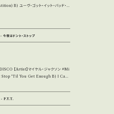
te】 1972 / J
2144 お知らせ等は、About 画面にてご確認ください。 ___
WN *"Talking Book"CUT! ■参考
e/ftdZ363R9kQ?si=cwMSGP86xunLPw
 - 今夜はドント・ストップ
無く、痛みも薄い B・多少痛み・キズなど見ら
 - で補足しています。 *中
る方のご購入をお願い致します。 Please
DISCO 【Artist】マイケル・ジャクソン #Mi
tand that it is second hand. *詳しく
いて■■■ をご覧ください。 https://
14252144 お知らせ等は、About
にてご確認ください。 ___
Jacket/Record：
 P.Y.T.