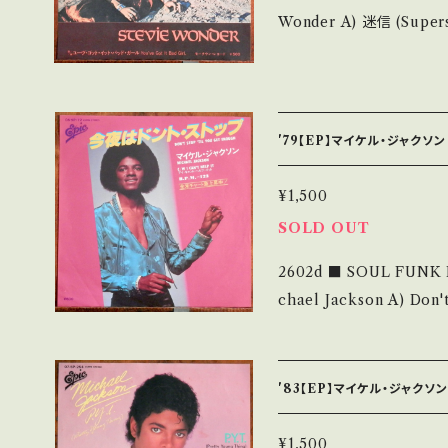
Wonder A) 迷信 (Superstition) B) ユーヴ・ゴット・イット・バッド・ガ
■■ をご覧ください。 https://onbankutsu.thebase.in/items/1425
ール(You've Got It Bad Girl) 【Release/Label/No
ET-2168 / ビクター=MOTO
視聴■ https://youtu.b
2T 【Condition】 Jacket/Record：B+/B (国内盤) __________
'79【EP】マイケル・ジャクソン
_______________ 【About the state/状態説明】 S・新品未開
封など A・綺麗・キズ等も
¥1,500
れる C・痛み多・キズ多く痛み多 *その他、+
SOLD OUT
古という事をご理解して頂け
2602d ■ SOUL FUNK 
purchase it if you unders
chael Jackson A) Don't Stop 'Til You Get Enough B) I Can't
は ■■■状態・説明 / 発送につ
Help It 【Release/Label/Note】 1979 / 06 5P-72 / EPICソニー
onbankutsu.thebase.in/items/
*"Off the Wall"CUT! ■参考視聴■ https://youtu.be/LUDvEc
画面
NU2l0?si=limO5pbNTlFjJ3GP 【Condition】 
'83【EP】マイケル・ジャクソン -
B/B (国内盤) *ジャケ軽しわ _______________________
__ 【About the state/状態説明】 S・新品未開封など A・綺麗・キズ
¥1,500