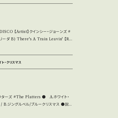
About the state/状態
A・綺麗・キズ等も無く、痛みも薄い B・多少
み多・キズ多く痛み多 *その他、+ - で補
 DISCO 【Artist】クインシー・ジョーンズ #
it if you understand that it is seco
81 / AMP-716 / A&M *"THE DUDE"Cu
■参考視聴■ https://youtu.be/NVTVhey
せ等は、About 画面にてご確認ください。 ___
Record：B/B
ワイト・クリスマス
開封など A・綺麗・キズ等も無く、痛みも薄い
れる C・痛み多・キズ多く痛み多 *その他、+
he Platters ● A.ホワイト・
ase it if you understand that it i
 B.ジングルベル/ブルークリスマス ●説
マーキュリー=ビクター ●状態：ジャケ/