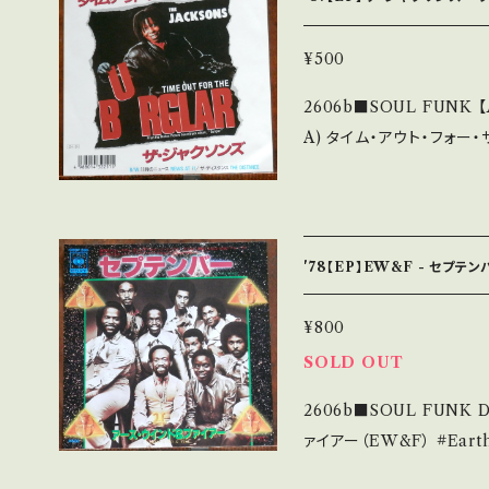
+/A- (国内盤) _________________________ 【About th
e state/状態説明】 S
¥500
薄い B・多少痛み・キズな
2606b■SOUL FUNK 【Artist】
他、+ - で補足しています。 *中古という事をご理解して頂ける方のご購
A) タイム・アウト・フォー・ザ・
入をお願い致します。 Please p
ar) B) 11時のニュース/ザ・ディスタンス 【Relea
it is second hand. *詳しくは ■■■状態・説明 / 発送について■■
87 / P-2224 / ワ
■ をご覧ください。 https://onbankutsu.thebase.in/items/142521
クソン脱退後、 ■参考視聴■ ht
44 お知らせ等は、About 画面にてご確認ください。 ___【bid】2606
=pXIaAndwrsrPC7x5 【Condition】 Jacket/Record：B/B+ (国内
y
'78【EP】EW&F - セプテン
盤) _________________________ 【About the state/状
態説明】 S・新品未開封など
¥800
少痛み・キズなど見られる C・
SOLD OUT
補足しています。 *中古という事をご理解して頂ける方のご購入をお願
2606b■SOUL FUNK D
い致します。 Please purchas
ァイアー（EW&F） #Earth, Wind & Fire A) セプテンバー（Septe
cond hand. *詳しくは ■■■状態・説明 / 発送について■■■ をご
mber） B) ワン・セプテンバ
覧ください。 https://onbankutsu.thebase.in/items/14252144 お