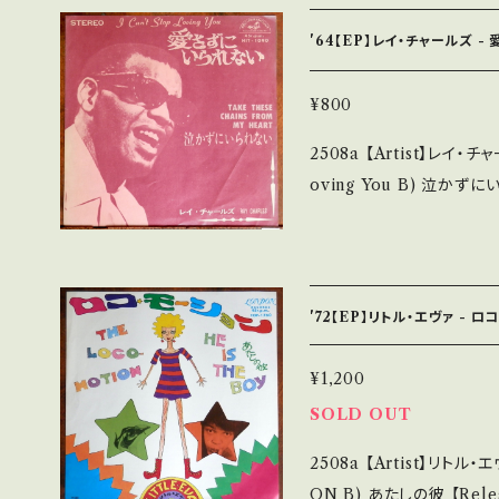
盤：B-/C (国内盤) *小キズ多 【状態説明の見方】 商品列に並ぶ ■状
態・説明 / 発送について■
'64【EP】レイ・チャールズ 
面にてご確認ください。
¥800
2508a 【Artist】レイ・チャールズ #Ray Charles A) I C
oving You B) 泣かずにいられない 【Release/Lab
/ HIT-1090 / キング *6
61YWtExfS0?si=am6b2AR_uuRnKoGd
ecord：B/B (国内盤/Wジャケ/再発) ______
______ 【About the state/状態説明】 S・新品未開封など A・綺
'72【EP】リトル・エヴァ - ロ
麗・キズ等も無く、痛みも薄
多・キズ多く痛み多 *その他、+ - で補足しています。 *中古
¥1,200
ご理解して頂ける方のご購入をお
SOLD OUT
if you understand that it is 
2508a 【Artist】リトル・エヴァ #Little Eva A) THE LO
態・説明 / 発送について■■■ をご覧くださ
ON B) あたしの彼 【Release/Label/Note】 1972 / TOP-1760 /
u.thebase.in/items/14252144 お知らせ等は、Ab