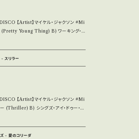
多少痛み・キズなど見られる C・痛み多・キズ
DISCO 【Artist】マイケル・ジャクソン #Mi
。 Please purchase it if you
 *詳しくは ■■■状態・説明 /
Night) 【Release/Label/N
kutsu.thebase.
4 / EPICソニー *"Thriller"CUT! B)未発N
s://youtu.be/_GlgOkBR1vU?si=0Z4
 - スリラー
品未開封など A・綺麗・キズ等も無く、痛みも薄
見られる C・痛み多・キズ多く痛み多 *その
DISCO 【Artist】マイケル・ジャクソン #Mi
urchase it if you understand that
l/Note】 1984 /
 *"Thriller"CUT! B)LIVE ver. ■参考
ンズ - 愛のコリーダ