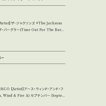
・新品未開封など A・綺麗・キズ等も無く、痛みも
ど見られる C・痛み多・キズ多く痛み多 *その
ザ・ジャクソンズ #The Jacksons
バーグラー(Time Out For The Burgl
urchase it if you understand that
se/Label/Note】 19
ーナー *映画『バーグラー/危機一髪』マイケル・ジャ
tps://youtu.be/DbQjMlyAE0g?si
バー
 A・綺麗・キズ等も無く、痛みも薄い B・多
痛み多・キズ多く痛み多 *その他、+ - で
ISCO 【Artist】アース・ウィンド・アンド・フ
e it if you understand that it is se
ー・マンデー(One September Monday)