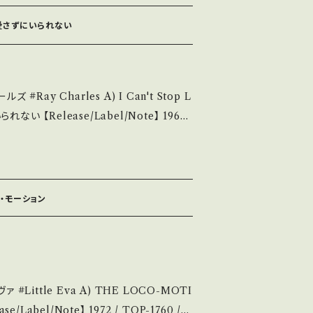
お知らせ等は、About 画面にてご確認ください。 ___
 をご覧ください。 お知らせ等は、About 画
- 愛さずにいられない
an't Stop L
el/Note】 1964
2年リリース 参考視聴: https://youtu.be/H
 【Condition】 Jacket/R
_____________
コ・モーション
い B・多少痛み・キズなど見られる C・痛み
という事を
願い致します。 Please purchase it
second hand. *詳しくは ■■■状
CO-MOTI
い。 https://onbankuts
out 画面にてご確