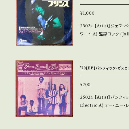
等も無く、痛みも薄い B・
多く痛み多 *その他、+ - で補足しています。 *中古という事をご理解し
¥1,000
て頂ける方のご購入をお願い致します
2502a 【Artist】ジェフ・ベック・グループ #J
understand that it is second hand.
ワート A) 監獄ロック (Jailhouse Rock) B) プリンス 【Release/La
発送について■■■ をご覧ください。 https://onban
bel/Note】 1970 / O
in/items/14252144 お知らせ等は、About 画面にてご確認ください。
LA)」cut 参考視聴: - 【Condition】 Jacket/Record：B/B (国内盤/
___【bid】2509y
Wジャケ) *小書き込み _________________________ 【A
bout the state/状
'70【EP】パシフィック・ガスと
く、痛みも薄い B・多少痛
み多 *その他、+ - で補足しています。 *中古という事をご理解して頂け
¥700
る方のご購入をお願い致します。 Pl
2502a 【Artist】パシフィック・ガスと
stand that it is second hand. *詳しくは ■■■
Electric A) アー・ユー・レディ(Are You Ready?) B) スタゴリー 【R
について■■■ をご覧ください。 https://onbankutsu.th
elease/Label/Note】 1
tems/14252144 お知らせ等は、About 画面にてご確認ください。 __
roove Rock 参考視聴: htt
_