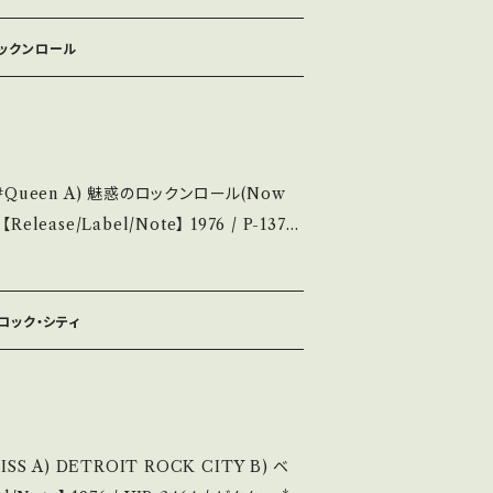
 (国
/items/14252144 お知らせ等は、Ab
out 画面にてご確認ください。 ___
のロックンロール
明】 S・新品未開封など A・綺麗・キズ等も無く、痛
ズなど見られる C・痛み多・キズ多く痛み多
se purchase it if you understan
送につい
7
eart Attack」Cut! 参考視聴: https://y
14252144 お知らせ等は、About 画面にてご確認ください。 ___
w_G1eHjinz4iDA6 【Condition】
・ロック・シティ
、痛みも薄い B・多少痛み・キズなど見られる
しています。 *中古とい
購入をお願い致します。 Please purch
at it is second hand. *詳しくは ■■