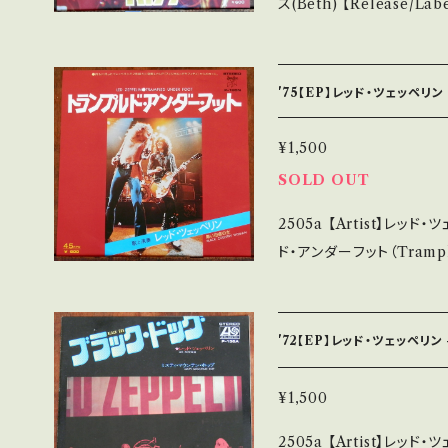
ス(Beth) 【Release/Label/Note】 1976 / VIP-2464 / ビクター *L
■状態・説明 / 発送について■■■ をご
P「デストロイヤー」Cut! 参考視
utsu.thebase.in/items/14252144 お知ら
Q?si=IUsY7t-Ocv66nvqF 【Condition】 Jacket/Record：B
ご確認ください。 ___
内盤) *ジャケ微しみ _________________________ 【Ab
'75【EP】レッド・ツェッペリ
out the state/状態
痛みも薄い B・多少痛み・
¥1,500
多 *その他、+ - で補足しています。 *中古という事をご理解して頂ける
SOLD OUT
方のご購入をお願い致します。 Ple
2505a 【Artist】レッド・ツェッペリン #Led Zepp
and that it is second hand. *詳しくは ■■■状態・
ド・アンダーフット（Trampled
ついて■■■ をご覧ください。 https://onbankutsu.thebase
ease/Label/Note】 19
ms/14252144 お知らせ等は、About 画面にてご確認ください。 ___
グラフィティ]Cut! 参考視聴: - 【Condition】 Jacket/Rec
【bid】2510y
(国内盤) _________________________ 【About the sta
'72【EP】レッド・ツェッペリン
te/状態説明】 S・新品未
B・多少痛み・キズなど見ら
¥1,500
- で補足しています。 *中古という事をご理解して頂ける方のご購入を
2505a 【Artist】レッド・ツェッペリン #Led Zeppe