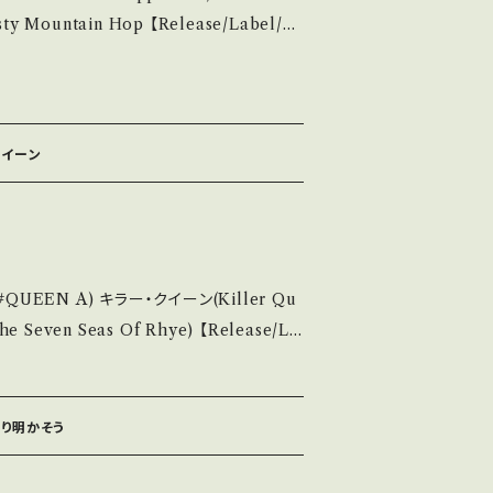
ase it if you understand that it i
ain Hop 【Release/Label/N
/ ワーナー *4th[レッド・ツェッペリン IV]Cut!
お知らせ等は、About 画面にてご確認ください。 ___
 state/状態説明】
麗・キズ等も無く、痛みも薄い B・多少痛み・キ
クイーン
痛み多 *その他、+ - で補足してい
ou understand that it is second hand.
 / 発送について■■■ をご覧ください。 h
n/items/14252144 お知らせ等は、Ab
n Seas Of Rhye) 【Release/La
out 画面にてご確認ください。 ___
-103E / ワーナー *「シアー・ハート・アタック」C
utu.be/2ZBtPf7FOoM?si=aDplYekdsK
 踊り明かそう
 A・綺麗・キズ等も無く、痛みも薄い B・多