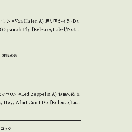
痛み多・キズ多く痛み多 *その他、+ - で
踊り明かそう (Da
e it if you understand that it is se
y 【Release/Label/Note】
ーナー *2nd「伝説の爆撃機」Cut! 参考視聴: htt
6Z4?si=cSghFzBnHF_EPGTw 【Condi
知らせ等は、About 画面にてご確認ください。 ___【bid】2508y
：C/B (国内盤) *ジャケダメージ、黄しみ ___
 - 移民の歌
he state/状態説明】
麗・キズ等も無く、痛みも薄い B・多少痛み・キ
痛み多 *その他、+ - で補足してい
lin A) 移民の歌 (I
ou understand that it is second hand.
 What Can I Do 【Release/Lab
 / 発送について■■■ をご覧ください。 h
ワーナー * 参考視聴: - 【Condition】 J
n/items/14252144 お知らせ等は、Ab
_______
out 画面にてご確認ください。 ___【bid】2505y
獄ロック