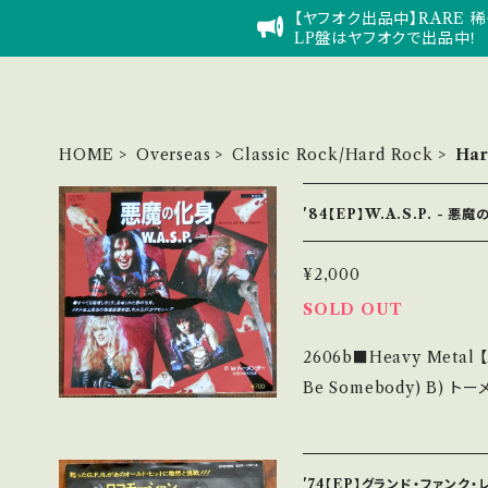
【ヤフオク出品中】RARE 稀
LP盤はヤフオクで出品中！
HOME
Overseas
Classic Rock/Hard Rock
Har
'84【EP】W.A.S.P. - 悪
¥2,000
SOLD OUT
2606b■Heavy Metal 【Artist】W.A.
Be Somebody) B) トーメンター (To
Note】 1984 / ECS-
聴■ https://youtu.be
O 【Condition】 Jacket/Record：B+/A (国内盤) ___________
'74【EP】グランド・ファンク