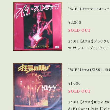
XlXUiJWr9R_i 【Condition】 Jacket/Record：B/B (国内盤) ___
______________________ 【About t
'76【EP】ブラックモアズ・レイ
S・新品未開封など A・綺
ズなど見られる C・痛み多・キズ多く
¥2,000
ます。 *中古という事をご理解して頂ける方のご購入をお願い致します。
SOLD OUT
Please purchase it if y
2501a 【Artist】ブラックモアズ・レインボー 
*詳しくは ■■■状態・説明
w #リッチー・ブラックモア
ttps://onbankutsu.thebase.i
ウエル A) スターストラック(Starstruck) B) ルRun With The Wol
f 【Release/Label/Note】 1976 / DWQ-6010 / オイスター=ポリド
ール *2nd LP「虹を翔る覇
'76【EP】キッス(KISS) -
https://youtu.be/ugh
ondition】 Jacket/Recor
¥1,000
__________________ 【About the state/状態
SOLD OUT
品未開封など A・綺麗・キ
2501a 【Artist】キッス #KISS A) 狂気の叫び (Shout It
ど見られる C・痛み多・キズ多く痛み多
d) B) Sweet Pain 【Release/Label/Note】 1976 / VIP-2408 / ビ