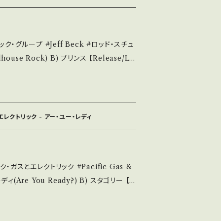
多少痛み・キズなど見られる C・痛み多・キズ
。 Please purchase it if you
eff Beck #ロッド・スチュ
 *詳しくは ■■■状態・説明 /
kutsu.thebase.
R-2423 / 東芝音工 *「ベック・オラ (BECK-O
態説明】 S・新品未開封など A・綺麗・キズ等も無
エレクトリック - アー・ユー・レディ
み・キズなど見られる C・痛み多・キズ多く痛
ease purchase it if you under
エレクトリック #Pacific Gas &
状態・説明 / 発送
ebase.in/i
970 / CBSA-82072 / CBSソニー *Afro G
ps://youtu.be/-lbf2Hgb-Ls?si=2NkY