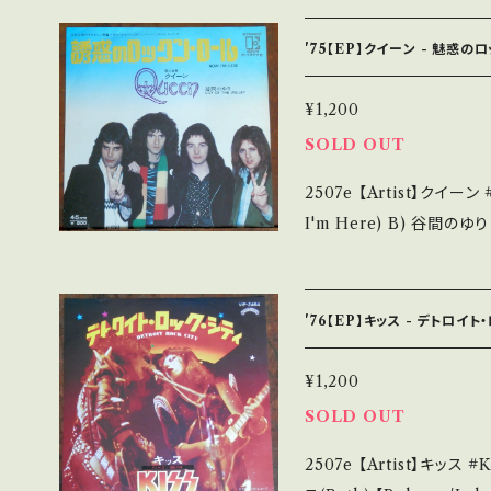
HyGzo1KNPoRXAhN 【Condition】 Jacket/Record：B/A
tps://onbankutsu.thebase.in
内盤) *ジャケしわ _________________________ 【Abou
'75【EP】クイーン - 魅惑
t the state/状態説
みも薄い B・多少痛み・キ
¥1,200
*その他、+ - で補足しています。 *中古という事をご理解して頂ける方
SOLD OUT
のご購入をお願い致します。 Plea
2507e 【Artist】クイーン #Queen A) 魅惑のロックンロール(Now
d that it is second hand. *詳しくは ■■■状態・説明 / 発
I'm Here) B) 谷間のゆり 【Release/Label/Note】 1976 / P-137
て■■■ をご覧ください。 https://onbankutsu.thebase.in/items/
E / ワーナー *LP「Sheer H
outu.be/AH9mdnogLKk?si=P
Jacket/Record：B/A (国内盤) *ジャケ微しみ _____________
'76【EP】キッス - デトロイト
____________ 【About the state/状態説明】 S・新品未開封な
ど A・綺麗・キズ等も無く
¥1,200
C・痛み多・キズ多く痛み多 *その他、+ - で補足
SOLD OUT
う事をご理解して頂ける方のご
2507e 【Artist】キッス #KISS A) DETROIT ROCK CITY B) ベ
ase it if you understand th