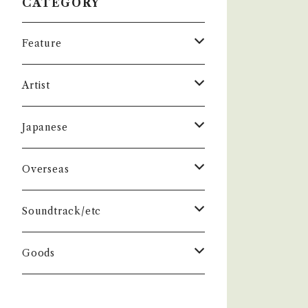
CATEGORY
Feature
昭和ヒット
Artist
50年代
昭和歌謡/演歌
THE BEATLES
Japanese
60年代
演歌/艶歌/お座敷
BEATLES
任侠//軍歌/やさぐれ歌謡
ELVIS, Rock 'n' Roll '50S
1950~60 'S
Overseas
70年代
ムード・コーラス歌謡
Johm
任侠/仁義
Group
日本のロックとフォーク
The Rolling Stones
1970'S
1950~60 'S
Soundtrack/etc
80年代
マイナー・ディープ歌謡
Paul
軍歌/戦時歌謡
Male
ロック歌謡
Group
Group
グループサウンズ/ウェスタン＆ロカビ
ザ・スパイダース 関連
1980'S
1970'S
邦画
Goods
リー
演歌ヒット
ビート・グルーヴ歌謡
George
やさぐれ歌謡
Female
70年代ロック
Male
Male
スパイダース
Group
Group
ドラマ
ザ・タイガース /沢田研二
俳優/喜劇役者/純音楽/音頭
1980'S
洋画
Book