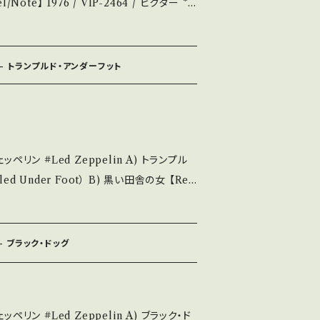
覧ください。 https://onbank
聴: https://youtu.be/iZq3i94mSs
せ等は、About 画面にて
/A (国
【bid】2511y
ン - トランプルド・アンダーフット
説明】 S・新品未開封など A・綺麗・キズ等も無く、
キズなど見られる C・痛み多・キズ多く痛み
ase purchase it if you underst
elin A) トランプル
説明 / 発送に
 Under Foot） B) 黒い田舎の女 【Rel
.in/ite
75 / P-108N / ワーナー *45th[フィジカル・
ord：B/A-
 - ブラック・ドッグ
開封など A・綺麗・キズ等も無く、痛みも薄い
れる C・痛み多・キズ多く痛み多 *その他、+
lin A) ブラック・ド