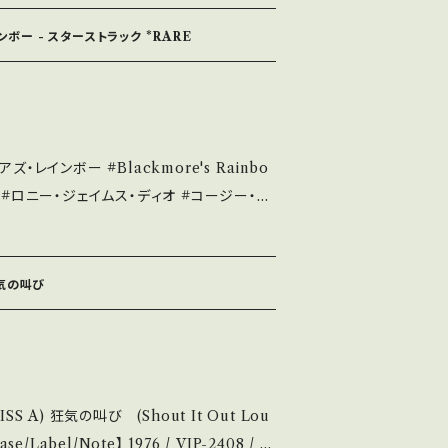
he state/状態説明】
ンボー - スターストラック *RARE
麗・キズ等も無く、痛みも薄い B・多少痛み・キ
痛み多 *その他、+ - で補足してい
ou understand that it is second hand.
#Blackmore's Rainbo
 / 発送について■■■ をご覧ください。 h
 #ロニー・ジェイムス・ディオ #コージー・パ
n/items/14252144 お知らせ等は、Ab
out 画面にてご確認ください。 ___
者/Rising」Cut! 2期レインボー 参考視聴:
 狂気の叫び
tJ6nLowY?si=mcrCSybb7aDHCyWN 【C
d：B/B (国内盤) *ジャケしわ _______
説明】 S・新
ズ等も無く、痛みも薄い B・多少痛み・キズな
 Out Lou
 *その他、+ - で補足していま