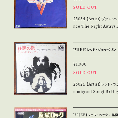
少痛み・キズなど見られる C・
SOLD OUT
補足しています。 *中古という事をご理解して頂ける方のご購入をお願
2503d 【Artist】ヴァン・ヘイレン #Van Halen A) 
い致します。 Please purchas
nce The Night Away) B) Spanish Fl
cond hand. *詳しくは ■■■状態・説明 / 発送について■■■ をご
1979 / P-385W / ワ
覧ください。 https://onbankutsu.thebase.in/items/14252144 お
ps://youtu.be/llfjDUB6
tion】 Jacket/Record
'71【EP】レッド・ツェッペリン
______________________ 【About t
S・新品未開封など A・綺
¥1,000
ズなど見られる C・痛み多・キズ多く
SOLD OUT
ます。 *中古という事をご理解して頂ける方のご購入をお願い致します。
2502a 【Artist】レッド・ツェッペリン #Led Zeppe
Please purchase it if y
mmigrant Song) B) Hey, Hey,
*詳しくは ■■■状態・説明
el/Note】 1971 / P-1007A / 
ttps://onbankutsu.thebase.i
acket/Record：B/B (国内盤) _______________
___ 【About the state/状態説明】 S・新品未開封など A・綺麗・キズ
'70【EP】ジェフ・ベック - 監