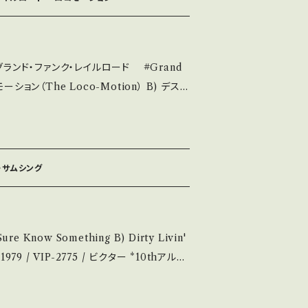
無く、痛みも薄い B・多少痛み・キズなど見ら
 - で補足しています。 *中
】グランド・ファンク・レイルロード #Grand
る方のご購入をお願い致します。 Please
tand that it is second hand. *詳しく
 and Losin') 【Release/Lab
いて■■■ をご覧ください。 https://
R-10514 / 東芝EMI *作詞:ジェリー・ゴフィン、
14252144 お知らせ等は、About
■ https://youtu.be/ASNSPqjkr
にてご確認ください。 ___
et/Record：B/
ウ・サムシング
説明】 S・新
ズ等も無く、痛みも薄い B・多少痛み・キズな
 *その他、+ - で補足していま
 1979 / VIP-2775 / ビクター *10thアルバ
dCUT! ディスコブームを背景に哀愁感漂う隠
u understand that it is second hand. *
://youtu.be/4m_cSmEWvUY?si=P
/ 発送について■■■ をご覧ください。 ht