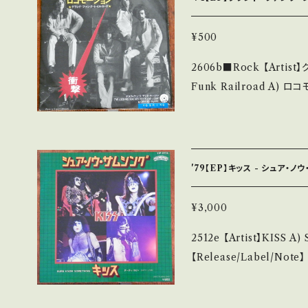
______________ 【About the state/状態説明】 S・新品未開
封など A・綺麗・キズ等も
¥500
れる C・痛み多・キズ多く痛み多 *その他、+
2606b■Rock 【Artist
古という事をご理解して頂け
Funk Railroad A) ロコモーション（The Loco-Motion） B) デステ
purchase it if you unders
ィチュート・アンド・ルージン(Destitute
は ■■■状態・説明 / 発送につ
el/Note】 1974 / EC
onbankutsu.thebase.in/items/
作曲:キャロル・キング ■参考視聴
画面
8s?si=yK4zEl1bEDMXRmSW 【Condition】 Jack
'79【EP】キッス - シュア・ノ
B (国内盤/Bag Jacket/Sheet) *ジャケ右下にシール貼 _______
__________________ 【About the state/状態
¥3,000
品未開封など A・綺麗・キ
2512e 【Artist】KISS A) Sure Know Something B) Dirty Livin'
ど見られる C・痛み多・キズ多く痛み多
【Release/Label/Note】
す。 *中古という事をご理解して頂ける方のご購入をお願い致します。 P
ム「DYNASTY」より2n
lease purchase it if yo
れ名曲！ ■参考視聴■ https
詳しくは ■■■状態・説明 