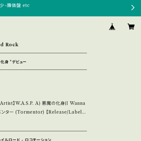
少~廉価盤 etc
d Rock
魔の化身 *デビュー
S.P. A) 悪魔の化身(I Wanna
rmentor) 【Release/Label/
17471 / 東芝EMI *デビュー・シングル ■参考視
/LA3ID178XLE?si=LYBpxnYqVq9amOD
・レイルロード - ロコモーション