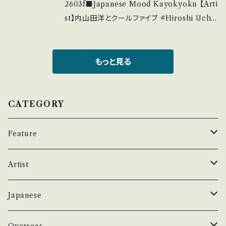
■■ をご覧ください。 https://onbankutsu.th
e/状態説明】 S・新品未開封など A・綺麗・キズ
2603f■Japanese Mood Kayokyoku 【Arti
ebase.in/items/14252144 お知らせ等は、Ab
等も無く、痛みも薄い B・多少痛み・キズなど見
st】内山田洋とクールファイブ #Hiroshi Uchiy
out 画面にてご確認ください。 ___
られる C・痛み多・キズ多く痛み多 *その他、+ -
amada & Cool Five #前川清 A) 長崎は今
で補足しています。 *中古という事をご理解して
日も雨だった B) 涙こがした恋 【Release/Lab
頂ける方のご購入をお願い致します。 Please p
el/Note】 1969 / JRT-1015 / ビクター *ムー
もっと見る
urchase it if you understand that it is se
ド・コーラス歌謡 デビュー BIG HIT! 【Condit
cond hand. *詳しくは ■■■状態・説明 / 発
ion】 Jacket/Record：B/B+ (国内盤) _____
送について■■■ をご覧ください。 https://on
____________________ 【About the
CATEGORY
bankutsu.thebase.in/items/14252144 お知
state/状態説明】 S・新品未開封など A・綺麗・
らせ等は、About 画面にてご確認ください。 __
キズ等も無く、痛みも薄い B・多少痛み・キズな
Feature
_
ど見られる C・痛み多・キズ多く痛み多 *その
他、+ - で補足しています。 *中古という事をご理
昭和ヒット
Artist
解して頂ける方のご購入をお願い致します。 Ple
ase purchase it if you understand that it
50年代
昭和歌謡/演歌
THE BEATLES
Japanese
is second hand. *詳しくは ■■■状態・説明
/ 発送について■■■ をご覧ください。 https://
60年代
演歌/艶歌/お座敷
BEATLES
任侠//軍歌/やさぐれ歌謡
ELVIS, Rock 'n' Roll '50S
1950~60 'S