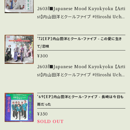
it is second hand. *詳しくは ■■■状態・説
B/B+ (国内盤) __________________
2603f■Japanese Mood Kayokyoku 【Arti
明 / 発送について■■■ をご覧ください。 http
_______ 【About the state/状態説明】 S・
st】内山田洋とクールファイブ #Hiroshi Uchiy
s://onbankutsu.thebase.in/items/1425214
新品未開封など A・綺麗・キズ等も無く、痛みも
amada & Cool Five #前川清 A) 噂の女 B)
4 お知らせ等は、About 画面にてご確認くださ
薄い B・多少痛み・キズなど見られる C・痛み
だまって行かないで 【Release/Label/Note】
い。 ___
'72【EP】内山田洋とクール・ファイブ - この愛に生き
多・キズ多く痛み多 *その他、+ - で補足してい
1970 / JRT-1095 / ビクター *ムード・コーラス
て/恋唄
ます。 *中古という事をご理解して頂ける方のご
歌謡 5th HIT 【Condition】 Jacket/Recor
購入をお願い致します。 Please purchase it i
¥300
d：B/B (国内盤) __________________
f you understand that it is second hand.
_______ 【About the state/状態説明】 S・
2603f■Japanese Mood Kayokyoku 【Arti
*詳しくは ■■■状態・説明 / 発送について■
新品未開封など A・綺麗・キズ等も無く、痛みも
st】内山田洋とクールファイブ #Hiroshi Uchiy
■■ をご覧ください。 https://onbankutsu.th
薄い B・多少痛み・キズなど見られる C・痛み
amada & Cool Five #前川清 A) この愛に生
ebase.in/items/14252144 お知らせ等は、Ab
多・キズ多く痛み多 *その他、+ - で補足してい
きて B) 恋唄 【Release/Label/Note】 1972 /
out 画面にてご確認ください。 ___
'69【EP】内山田洋とクール・ファイブ - 長崎は今日も
ます。 *中古という事をご理解して頂ける方のご
JRT-2006 / ビクター *ムード・コーラス歌謡
雨だった
購入をお願い致します。 Please purchase it i
HITカップリング, 作詞:阿久悠 【Condition】 J
¥350
f you understand that it is second hand.
acket/Record：B/B+ (国内盤) ________
SOLD OUT
*詳しくは ■■■状態・説明 / 発送について■
_________________ 【About the stat