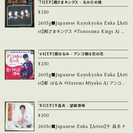
お知らせ等は、About 画面にてご確認ください。
'73【EP】殿さまキングス - なみだの操
しています。 *中古という事をご理解して頂ける
ion】 Jacket/Record：B-/C (国内盤) *盤=微
___
方のご購入をお願い致します。 Please purcha
¥250
キズ多 _______________________
se it if you understand that it is second
__ 【About the state/状態説明】 S・新品未開
2605g■Japanese Kayokyoku Enka 【Arti
hand. *詳しくは ■■■状態・説明 / 発送につ
封など A・綺麗・キズ等も無く、痛みも薄い B・多
st】殿さまキングス #Tonosama Kings A) な
いて■■■ をご覧ください。 https://onbanku
少痛み・キズなど見られる C・痛み多・キズ多く
みだの操 B) 裏町人情 【Release/Label/Not
tsu.thebase.in/items/14252144 お知らせ等
痛み多 *その他、+ - で補足しています。 *中古と
e】 1973 / SV-1162 / ビクター *'74 BIG HIT!
は、About 画面にてご確認ください。 ___
'64【EP】都はるみ - アンコ椿は恋の花
いう事をご理解して頂ける方のご購入をお願い
【Condition】 Jacket/Record：B/B (国内盤)
致します。 Please purchase it if you under
¥250
*ジャケ折れしわ _________________
stand that it is second hand. *詳しくは ■
________ 【About the state/状態説明】
2605g■Japanese Kayokyoku Enka 【Arti
■■状態・説明 / 発送について■■■ をご覧く
S・新品未開封など A・綺麗・キズ等も無く、痛み
st】都 はるみ #Harumi Miyako A) アンコ椿
ださい。 https://onbankutsu.thebase.in/ite
も薄い B・多少痛み・キズなど見られる C・痛み
は恋の花 B) 恋でゴザンス港町 【Release/Lab
ms/14252144 お知らせ等は、About 画面にて
多・キズ多く痛み多 *その他、+ - で補足してい
el/Note】 1964 / SAS-218 / コロムビア *3rd
ご確認ください。 ___
'81【EP】千昌夫 - 望郷酒場
ます。 *中古という事をご理解して頂ける方のご
'64HIT! 【Condition】 Jacket/Record：B-/
購入をお願い致します。 Please purchase it i
¥300
C+ (国内盤) *盤=微キズ多 ___________
f you understand that it is second hand.
______________ 【About the state/状
2605c■Japanese Enka 【Artist】千 昌夫 #
*詳しくは ■■■状態・説明 / 発送について■