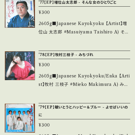
bout 画面にてご確認ください。 ___
'77【EP】増位山太志郎 - そんな女のひとりごと
ます。 *中古という事をご理解して頂ける方のご
_______________________ 【Abou
購入をお願い致します。 Please purchase it i
¥300
t the state/状態説明】 S・新品未開封など A・
f you understand that it is second hand.
綺麗・キズ等も無く、痛みも薄い B・多少痛み・キ
2605g■Japanese Kayokyoku 【Artist】増
*詳しくは ■■■状態・説明 / 発送について■
ズなど見られる C・痛み多・キズ多く痛み多 *そ
位山 太志郎 #Masuiyama Taishiro A) そん
■■ をご覧ください。 https://onbankutsu.th
の他、+ - で補足しています。 *中古という事をご
な女のひとりごと B) お前が可愛い 【Release/
ebase.in/items/14252144 お知らせ等は、Ab
理解して頂ける方のご購入をお願い致します。 P
Label/Note】 1977 / UC-46 / ユニオン *ミリ
out 画面にてご確認ください。 ___
'78【EP】牧村三枝子 - みちづれ
lease purchase it if you understand that
オンセラー HIT! 【Condition】 Jacket/Recor
it is second hand. *詳しくは ■■■状態・説
¥300
d：B/B+ (国内盤) _________________
明 / 発送について■■■ をご覧ください。 http
________ 【About the state/状態説明】
2605g■Japanese Kayokyoku/Enka 【Arti
s://onbankutsu.thebase.in/items/1425214
S・新品未開封など A・綺麗・キズ等も無く、痛み
st】牧村 三枝子 #Mieko Makimura A) みち
4 お知らせ等は、About 画面にてご確認くださ
も薄い B・多少痛み・キズなど見られる C・痛み
づれ B) 恋かがみ 【Release/Label/Note】 1
い。 ___
多・キズ多く痛み多 *その他、+ - で補足してい
978 / DR-6255 / ポリドール *渡哲也「みちづ
'79【EP】敏いとうとハッピー＆ブルー - よせばいいの
ます。 *中古という事をご理解して頂ける方のご
れ」カバー HIT! 【Condition】 Jacket/Recor
に
購入をお願い致します。 Please purchase it i
d：B/A (国内盤) __________________
f you understand that it is second hand.
¥300
_______ 【About the state/状態説明】 S・
*詳しくは ■■■状態・説明 / 発送について■