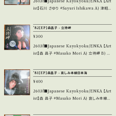
2603f■Japanese Kayokyoku/ENKA 【Art
は ■■■状態・説明 / 発送について■■■ を
state/状態説明】 S・新品未開封など A・綺麗・
ist】石川 さゆり #Sayuri Ishikawa A) 津軽
ご覧ください。 https://onbankutsu.thebase.i
キズ等も無く、痛みも薄い B・多少痛み・キズな
海峡冬景色 B) 隠れんぼ 【Release/Label/N
n/items/14252144 お知らせ等は、About 画
ど見られる C・痛み多・キズ多く痛み多 *その
ote】 1977 / AK-43 / コロムビア *'77演歌BI
面にてご確認ください。 ___
'82【EP】森昌子 - 立待岬
他、+ - で補足しています。 *中古という事をご理
G HIT! / 作詞:阿久悠・作曲:三木たかし ■参
解して頂ける方のご購入をお願い致します。 Ple
¥300
考視聴■- 【Condition】 Jacket/Record：B/
ase purchase it if you understand that it
A (国内盤) *ジャケしみ _____________
2603f■Japanese Kayokyoku/ENKA 【Art
is second hand. *詳しくは ■■■状態・説明
____________ 【About the state/状態
ist】森 昌子 #Masako Mori A) 立待岬 B) お
/ 発送について■■■ をご覧ください。 https://
説明】 S・新品未開封など A・綺麗・キズ等も無
にいちゃん 【Release/Label/Note】 1982 / 7
onbankutsu.thebase.in/items/14252144
く、痛みも薄い B・多少痛み・キズなど見られる
A0206 / キャニオン *演歌HIT! 【Condition】
お知らせ等は、About 画面にてご確認ください。
'81【EP】森昌子 - 哀しみ本線日本海
C・痛み多・キズ多く痛み多 *その他、+ - で補足
Jacket/Record：B/B+ (国内盤) *ジャケ折り
___
しています。 *中古という事をご理解して頂ける
¥400
目しわ _______________________
方のご購入をお願い致します。 Please purcha
__ 【About the state/状態説明】 S・新品未開
2603f■Japanese Kayokyoku/ENKA 【Art
se it if you understand that it is second
封など A・綺麗・キズ等も無く、痛みも薄い B・多
ist】森 昌子 #Masako Mori A) 哀しみ本線
hand. *詳しくは ■■■状態・説明 / 発送につ
少痛み・キズなど見られる C・痛み多・キズ多く
日本海 B) 妹 【Release/Label/Note】 1982
いて■■■ をご覧ください。 https://onbanku
痛み多 *その他、+ - で補足しています。 *中古と
/ 7A0090 / キャニオン *演歌HIT! 【Conditio