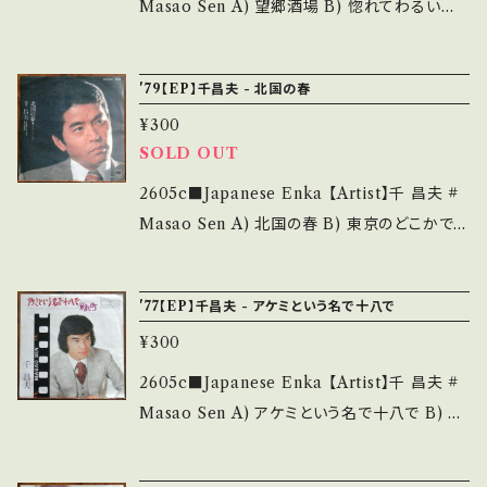
態説明】 S・新品未開封など A・綺麗・キズ等も
Masao Sen A) 望郷酒場 B) 惚れてわるいか
■■ をご覧ください。 https://onbankutsu.th
無く、痛みも薄い B・多少痛み・キズなど見られ
【Release/Label/Note】 1981 / KA-2022 /
ebase.in/items/14252144 お知らせ等は、Ab
る C・痛み多・キズ多く痛み多 *その他、+ - で補
ミノルフォン * ■参考視聴■ - 【Condition】 J
out 画面にてご確認ください。 ___
'79【EP】千昌夫 - 北国の春
足しています。 *中古という事をご理解して頂け
acket/Record：B/B (国内盤) _________
る方のご購入をお願い致します。 Please purc
¥300
________________ 【About the stat
hase it if you understand that it is secon
SOLD OUT
e/状態説明】 S・新品未開封など A・綺麗・キズ
d hand. *詳しくは ■■■状態・説明 / 発送に
等も無く、痛みも薄い B・多少痛み・キズなど見
2605c■Japanese Enka 【Artist】千 昌夫 #
ついて■■■ をご覧ください。 https://onbank
られる C・痛み多・キズ多く痛み多 *その他、+ -
Masao Sen A) 北国の春 B) 東京のどこかで
utsu.thebase.in/items/14252144 お知らせ
で補足しています。 *中古という事をご理解して
【Release/Label/Note】 1979 / KA-1050 /
等は、About 画面にてご確認ください。 ___
頂ける方のご購入をお願い致します。 Please p
ミノルフォン *79年BIG HIT! ■参考視聴■ -
'77【EP】千昌夫 - アケミという名で十八で
urchase it if you understand that it is se
【Condition】 Jacket/Record：B/B (国内盤)
cond hand. *詳しくは ■■■状態・説明 / 発
¥300
_________________________ 【Ab
送について■■■ をご覧ください。 https://on
out the state/状態説明】 S・新品未開封など
2605c■Japanese Enka 【Artist】千 昌夫 #
bankutsu.thebase.in/items/14252144 お知
A・綺麗・キズ等も無く、痛みも薄い B・多少痛
Masao Sen A) アケミという名で十八で B) 別
らせ等は、About 画面にてご確認ください。 __
み・キズなど見られる C・痛み多・キズ多く痛み
れ町 【Release/Label/Note】 1977 / KA-45
_
多 *その他、+ - で補足しています。 *中古という
1 / ミノルフォン * ■参考視聴■ https://yout