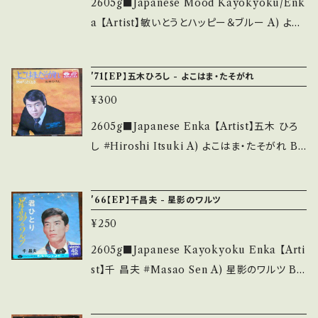
新品未開封など A・綺麗・キズ等も無く、痛みも
2605g■Japanese Mood Kayokyoku/Enk
■■ をご覧ください。 https://onbankutsu.th
薄い B・多少痛み・キズなど見られる C・痛み
a 【Artist】敏いとうとハッピー＆ブルー A) よせ
ebase.in/items/14252144 お知らせ等は、Ab
多・キズ多く痛み多 *その他、+ - で補足してい
ばいいのに B) 佐賀は武家町悲恋町 【Releas
out 画面にてご確認ください。 ___
ます。 *中古という事をご理解して頂ける方のご
e/Label/Note】 1979 / C-142 / キャニオン *
'71【EP】五木ひろし - よこはま・たそがれ
購入をお願い致します。 Please purchase it i
三浦弘とハニーシックス・カバー HIT! 【Condi
f you understand that it is second hand.
¥300
tion】 Jacket/Record：B/A (国内盤) _____
*詳しくは ■■■状態・説明 / 発送について■
____________________ 【About the
2605g■Japanese Enka 【Artist】五木 ひろ
■■ をご覧ください。 https://onbankutsu.th
state/状態説明】 S・新品未開封など A・綺麗・
し #Hiroshi Itsuki A) よこはま・たそがれ B)
ebase.in/items/14252144 お知らせ等は、Ab
キズ等も無く、痛みも薄い B・多少痛み・キズな
男が泣くとき 【Release/Label/Note】 1971 /
out 画面にてご確認ください。 ___
ど見られる C・痛み多・キズ多く痛み多 *その
KA-368 / ミノルフォン *演歌'71 HIT! 作詞:山
'66【EP】千昌夫 - 星影のワルツ
他、+ - で補足しています。 *中古という事をご理
口洋子 作曲:平尾昌晃 【Condition】 Jacket/
解して頂ける方のご購入をお願い致します。 Ple
¥250
Record：B/B (国内盤) _____________
ase purchase it if you understand that it
____________ 【About the state/状態
2605g■Japanese Kayokyoku Enka 【Arti
is second hand. *詳しくは ■■■状態・説明
説明】 S・新品未開封など A・綺麗・キズ等も無
st】千 昌夫 #Masao Sen A) 星影のワルツ B)
/ 発送について■■■ をご覧ください。 https://
く、痛みも薄い B・多少痛み・キズなど見られる
君ひとり 【Release/Label/Note】 1966 / K
onbankutsu.thebase.in/items/14252144
C・痛み多・キズ多く痛み多 *その他、+ - で補足
A-39 / ミノルフォン * '66 BIG HIT! 【Condit