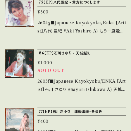
'75【EP】八代亜紀 - 貴方につくします
事をご理解して頂ける方のご購入をお願い致し
u.be/kZudUII1QTI?si=Kuw4i464Lh5WXs
ます。 Please purchase it if you understan
¥300
i6 【Condition】 Jacket/Record：B/B (国内
d that it is second hand. *詳しくは ■■■
盤) _________________________
2604g■Japanese Kayokyoku/Enka 【Arti
状態・説明 / 発送について■■■ をご覧くださ
【About the state/状態説明】 S・新品未開封
st】八代 亜紀 #Aki Yashiro A) もう一度逢い
い。 https://onbankutsu.thebase.in/items/1
など A・綺麗・キズ等も無く、痛みも薄い B・多少
たい B) わかれ雨 【Release/Label/Note】 1
4252144 お知らせ等は、About 画面にてご確
痛み・キズなど見られる C・痛み多・キズ多く痛
975 / SN-1474 / テイチク * ■参考視聴■ htt
認ください。 ___【bid】2605y
'86【EP】石川さゆり - 天城越え
み多 *その他、+ - で補足しています。 *中古とい
ps://youtu.be/YErffkJDsuc?si=wNigU78Y
う事をご理解して頂ける方のご購入をお願い致
¥1,000
ToQ0qZKS 【Condition】 Jacket/Record：
します。 Please purchase it if you underst
SOLD OUT
B/B (国内盤) ___________________
and that it is second hand. *詳しくは ■■
______ 【About the state/状態説明】 S・新
2603f■Japanese Kayokyoku/ENKA 【Art
■状態・説明 / 発送について■■■ をご覧くだ
品未開封など A・綺麗・キズ等も無く、痛みも薄
ist】石川 さゆり #Sayuri Ishikawa A) 天城
さい。 https://onbankutsu.thebase.in/item
い B・多少痛み・キズなど見られる C・痛み多・
越え B) 隠れんぼ 【Release/Label/Note】 1
s/14252144 お知らせ等は、About 画面にてご
キズ多く痛み多 *その他、+ - で補足しています。
986 / AH-756 / コロムビア *名曲演歌/ 作詞:
確認ください。 ___
'77【EP】石川さゆり - 津軽海峡・冬景色
*中古という事をご理解して頂ける方のご購入を
吉岡治・作曲:弦哲也 ■参考視聴■- 【Conditi
お願い致します。 Please purchase it if you
¥400
on】 Jacket/Record：B/A (国内盤) ______
understand that it is second hand. *詳しく
___________________ 【About the