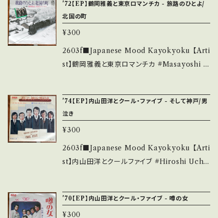
tsu.thebase.in/items/14252144 お知らせ等
'72【EP】鶴岡雅義と東京ロマンチカ - 旅路のひとよ/
いう事をご理解して頂ける方のご購入をお願い
n】 Jacket/Record：B+/B+ (国内盤) _____
は、About 画面にてご確認ください。 ___
北国の町
致します。 Please purchase it if you under
____________________ 【About the
stand that it is second hand. *詳しくは ■
¥300
state/状態説明】 S・新品未開封など A・綺麗・
■■状態・説明 / 発送について■■■ をご覧く
キズ等も無く、痛みも薄い B・多少痛み・キズな
2603f■Japanese Mood Kayokyoku 【Arti
ださい。 https://onbankutsu.thebase.in/ite
ど見られる C・痛み多・キズ多く痛み多 *その
st】鶴岡雅義と東京ロマンチカ #Masayoshi T
ms/14252144 お知らせ等は、About 画面にて
他、+ - で補足しています。 *中古という事をご理
suruoka #三條正人 A) 旅路のひとよ B) 北国
ご確認ください。 ___
解して頂ける方のご購入をお願い致します。 Ple
の町 【Release/Label/Note】 1972 / X-17 /
'74【EP】内山田洋とクール・ファイブ - そして神戸/男
ase purchase it if you understand that it
コロムビア *ムード歌謡HIT カップリング 【Co
泣き
is second hand. *詳しくは ■■■状態・説明
ndition】 Jacket/Record：B/B+ (国内盤) __
¥300
/ 発送について■■■ をご覧ください。 https://
_______________________ 【Abou
onbankutsu.thebase.in/items/14252144
t the state/状態説明】 S・新品未開封など A・
2603f■Japanese Mood Kayokyoku 【Arti
お知らせ等は、About 画面にてご確認ください。
綺麗・キズ等も無く、痛みも薄い B・多少痛み・キ
st】内山田洋とクールファイブ #Hiroshi Uchiy
___
ズなど見られる C・痛み多・キズ多く痛み多 *そ
amada & Cool Five #前川清 A) そして神戸
の他、+ - で補足しています。 *中古という事をご
B) 男泣き 【Release/Label/Note】 1974 / JR
'70【EP】内山田洋とクール・ファイブ - 噂の女
理解して頂ける方のご購入をお願い致します。 P
T-2007 / ビクター *ムード・コーラス歌謡 HI
lease purchase it if you understand that
¥300
Tカップリング 【Condition】 Jacket/Record：