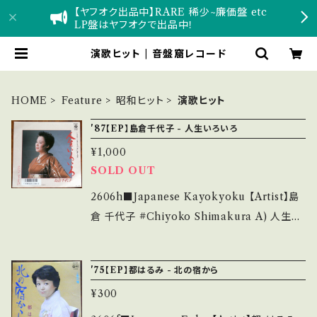
【ヤフオク出品中】RARE 稀少~廉価盤 etc
LP盤はヤフオクで出品中！
演歌ヒット | 音盤窟レコード
HOME
Feature
昭和ヒット
演歌ヒット
'87【EP】島倉千代子 - 人生いろいろ
¥1,000
SOLD OUT
2606h■Japanese Kayokyoku 【Artist】島
倉 千代子 #Chiyoko Shimakura A) 人生い
ろいろ B) 花ごよみ 【Release/Label/Note】 1
987 / AH-820 / コロムビア *作詞:中山大三
'75【EP】都はるみ - 北の宿から
郎、作曲:浜口庫之助、おチヨさん BIG HIT! N
¥300
etflix「地獄に落ちるわよ」/TBS「三どしま」 ■
参考視聴■ hhttps://youtu.be/bFm3uoHq