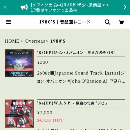
【ヤフオク出品中】RARE 稀少~廉価盤 etc
LP盤はヤフオクで出品中！
1980'S | 音盤窟レコード
HOME
Overseas
1980'S
'83【EP】ジョン・オバニオン - 里見八犬伝 OST
¥500
2606e■Japanese Sound Track 【Artist】ジ
ョン・オバニオン #John O'Banion A) 里見八
犬伝 B) 八剣士のテーマ 【Release/Label/N
ote】 1983 / WTP-17540 / 東芝EMI *映画
'84【EP】W.A.S.P. - 悪魔の化身 *デビュー
主題歌・薬師丸ひろ子/真田広之 ■参考視聴■
¥2,000
https://youtu.be/nPNuunuhNqE?si=5CZv
SOLD OUT
RP8UxjXh1mIZ 【Condition】 Jacket/Reco