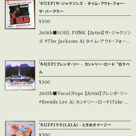
'87【EP】ザ・ジャクソンズ - タイム・アウト・フォー・
いう事をご理解して頂ける方のご購入をお願い
lease/Label/Note】 1984 / 7SI-117 / ワーナ
ザ・バーグラー
致します。 Please purchase it if you under
ー *デビューシングル HIT! ■参考視聴■ htt
¥500
stand that it is second hand. *詳しくは ■
ps://youtu.be/AKBbMlp0nEA?si=8czT99
■■状態・説明 / 発送について■■■ をご覧く
5DtGGWJfFS 【Condition】 Jacket/Recor
2606b■SOUL FUNK 【Artist】ザ・ジャクソン
ださい。 https://onbankutsu.thebase.in/ite
d：B/B+ (国内盤) _________________
ズ #The Jacksons A) タイム・アウト・フォー・
ms/14252144 お知らせ等は、About 画面にて
________ 【About the state/状態説明】
ザ・バーグラー(Time Out For The Burglar)
ご確認ください。 ___
S・新品未開封など A・綺麗・キズ等も無く、痛み
B) 11時のニュース/ザ・ディスタンス 【Release/
'84【EP】ブレンダ・リー - カントリー・ロード *白ラベ
も薄い B・多少痛み・キズなど見られる C・痛み
Label/Note】 1987 / P-2224 / ワーナー *映
ル
多・キズ多く痛み多 *その他、+ - で補足してい
画『バーグラー/危機一髪』マイケル・ジャクソン
¥500
ます。 *中古という事をご理解して頂ける方のご
脱退後、 ■参考視聴■ https://youtu.be/Db
購入をお願い致します。 Please purchase it i
QjMlyAE0g?si=pXIaAndwrsrPC7x5 【Con
2605b■Vocal/Pops 【Artist】ブレンダ・リー
f you understand that it is second hand.
dition】 Jacket/Record：B/B+ (国内盤) ___
#Brenda Lee A) カントリー・ロード(Take M
*詳しくは ■■■状態・説明 / 発送について■
______________________ 【About
e Home, Country Roads) B) My Way 【R
■■ をご覧ください。 https://onbankutsu.th
the state/状態説明】 S・新品未開封など A・綺
elease/Label/Note】 1984 / VIMX-1563N
ebase.in/items/14252144 お知らせ等は、Ab
'81【EP】ララ(LALA) - ときめきイージー
麗・キズ等も無く、痛みも薄い B・多少痛み・キズ
/ ビクター *"トヨタ カリーナ"CFソング ■参考
out 画面にてご確認ください。 ___
など見られる C・痛み多・キズ多く痛み多 *その
¥500