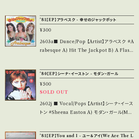
f you understand that it is second hand.
____ 【About the state/状態説明】 S・新品
fer A) アメリカン・ポップ(American Pop) B)
*詳しくは ■■■状態・説明 / 発送について■
未開封など A・綺麗・キズ等も無く、痛みも薄い
オペレイター(Operator) 【Release/Label/N
■■ をご覧ください。 https://onbankutsu.th
'81【EP】アラベスク - 幸せのジャックポット
B・多少痛み・キズなど見られる C・痛み多・キズ
ote】 1983 / P-1785 / ワーナー * ■参考視聴
ebase.in/items/14252144 お知らせ等は、Ab
多く痛み多 *その他、+ - で補足しています。 *中
¥300
■ https://youtu.be/dZGz9uptOsE?si=kG
out 画面にてご確認ください。 ___
古という事をご理解して頂ける方のご購入をお
n3U2pFxp3DIzoj 【Condition】 Jacket/Re
2603a■ Dunce/Pop 【Artist】アラベスク #A
願い致します。 Please purchase it if you u
cord：B/A- (国内盤) _______________
rabesque A) Hit The Jackpot B) A Flash
nderstand that it is second hand. *詳しく
__________ 【About the state/状態説
In The Pan 【Release/Label/Note】 1981 /
は ■■■状態・説明 / 発送について■■■ を
明】 S・新品未開封など A・綺麗・キズ等も無く、
VIPX-1600 / ビクター * ■参考視聴■ http
ご覧ください。 https://onbankutsu.thebase.i
'80【EP】シーナ・イーストン - モダン・ガール
痛みも薄い B・多少痛み・キズなど見られる C・
s://youtu.be/Z6uWurRacFw?si=xGtGzYL
n/items/14252144 お知らせ等は、About 画
痛み多・キズ多く痛み多 *その他、+ - で補足し
¥500
Jxxt3Q9HL 【Condition】 Jacket/Record：
面にてご確認ください。 ___
ています。 *中古という事をご理解して頂ける方
SOLD OUT
B/B+ (国内盤) __________________
のご購入をお願い致します。 Please purchase
_______ 【About the state/状態説明】 S・
2602j ■ Vocal/Pops 【Artist】シーナ・イース
it if you understand that it is second han
新品未開封など A・綺麗・キズ等も無く、痛みも
トン #Sheena Easton A) モダン・ガール(Mod
d. *詳しくは ■■■状態・説明 / 発送について
薄い B・多少痛み・キズなど見られる C・痛み
ern Girl) B) PARADOX 【Release/Label/
■■■ をご覧ください。 https://onbankutsu.
多・キズ多く痛み多 *その他、+ - で補足してい
Note】 1980 / EMS-17100 / 東芝EMI *デビ
thebase.in/items/14252144 お知らせ等は、A
'81【EP】You and I - ユー＆アイ(We Are The L
ます。 *中古という事をご理解して頂ける方のご
ュー ■参考視聴■ https://youtu.be/edOY_