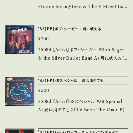
ついて■■■ をご覧ください。 https://onbank
状態説明】 S・新品未開封など A・綺麗・キズ等
#Bruce Springsteen & The E Street Ban
utsu.thebase.in/items/14252144 お知らせ
も無く、痛みも薄い B・多少痛み・キズなど見ら
d* A) WAR B) Merry Christmas Baby 【R
等は、About 画面にてご確認ください。 ___
れる C・痛み多・キズ多く痛み多 *その他、+ - で
elease/Label/Note】 1986 / 07SP-1000 /
'83【EP】ボブ・シーガー - 月に吠える
補足しています。 *中古という事をご理解して頂
キャニオン *ライブ盤『Live:1975-85』収録の反
¥700
ける方のご購入をお願い致します。 Please pur
戦歌。 A)エドウィン・スター「黒い戦争」カヴァ
chase it if you understand that it is seco
ー。ナイス！ B)ジョニームーアR&Bクリスマスソ
2508d 【Artist】ボブ・シーガー #Bob Seger
nd hand. *詳しくは ■■■状態・説明 / 発送に
ング・カヴァー ■参考視聴■ https://youtu.b
& the Silver Bullet Band A) 月に吠える（S
ついて■■■ をご覧ください。 https://onbank
e/mn91L9goKfQ?si=8CRHK8w-1ioIjfls
hame On The Moon） B) House Behind
utsu.thebase.in/items/14252144 お知らせ
【Condition】 Jacket/Record：B/A- (国内盤)
The House 【Release/Label/Note】 1983 /
等は、About 画面にてご確認ください。 ___
'83【EP】38スペシャル - 愛は消えても
_________________________ 【Ab
ECS-17304 / 東芝EMI * ■参考視聴■ http
out the state/状態説明】 S・新品未開封など
¥500
s://youtu.be/AOcDyBS7T1U?si=A4zPPjSo
A・綺麗・キズ等も無く、痛みも薄い B・多少痛
cjKomWgo 【Condition】 Jacket/Record：
2508d 【Artist】38スペシャル #38 Special
み・キズなど見られる C・痛み多・キズ多く痛み
B/A (国内盤) ___________________
A) 愛は消えても（If I'd Been The One） B)
多 *その他、+ - で補足しています。 *中古という
______ 【About the state/状態説明】 S・新
20世紀フォックス 【Release/Label/Note】 19
事をご理解して頂ける方のご購入をお願い致し
品未開封など A・綺麗・キズ等も無く、痛みも薄
83 / AMP-788 / A&M * ■参考視聴■ http
ます。 Please purchase it if you understan
'83【EP】レッド・ロッカーズ - チャイナ・チャイナ