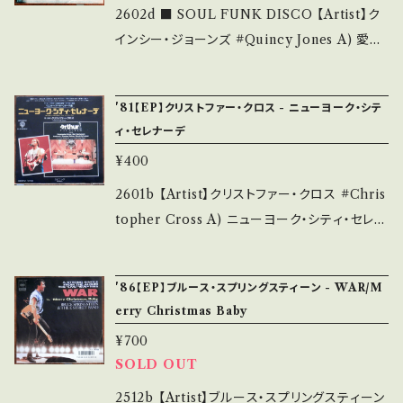
う事をご理解して頂ける方のご購入をお願い致
(国内盤) *ジャケしわ _______________
2602d ■ SOUL FUNK DISCO 【Artist】ク
します。 Please purchase it if you underst
__________ 【About the state/状態説
インシー・ジョーンズ #Quincy Jones A) 愛の
and that it is second hand. *詳しくは ■■
明】 S・新品未開封など A・綺麗・キズ等も無く、
コリーダ B) There's A Train Leavin' 【Rele
■状態・説明 / 発送について■■■ をご覧くだ
痛みも薄い B・多少痛み・キズなど見られる C・
ase/Label/Note】 1981 / AMP-716 / A&M
さい。 https://onbankutsu.thebase.in/item
'81【EP】クリストファー・クロス - ニューヨーク・シテ
痛み多・キズ多く痛み多 *その他、+ - で補足し
*"THE DUDE"Cut! DISCO CLASSIC!! ■
ィ・セレナーデ
s/14252144 お知らせ等は、About 画面にてご
ています。 *中古という事をご理解して頂ける方
参考視聴■ https://youtu.be/NVTVheyDY
確認ください。 ___【bid】2606y
¥400
のご購入をお願い致します。 Please purchase
4s?si=r-Ye6n4BrLOas6a6 【Condition】 Ja
it if you understand that it is second han
cket/Record：B/B (国内盤) __________
2601b 【Artist】クリストファー・クロス #Chris
d. *詳しくは ■■■状態・説明 / 発送について
_______________ 【About the state/
topher Cross A) ニューヨーク・シティ・セレナ
■■■ をご覧ください。 https://onbankutsu.
状態説明】 S・新品未開封など A・綺麗・キズ等
ーデ B) スピニング 【Release/Label/Note】
thebase.in/items/14252144 お知らせ等は、A
も無く、痛みも薄い B・多少痛み・キズなど見ら
1981 / P-1568W / ワーナー *映画「ミスター・
bout 画面にてご確認ください。 ___
'86【EP】ブルース・スプリングスティーン - WAR/M
れる C・痛み多・キズ多く痛み多 *その他、+ - で
アーサー（Arthur）」OST ■参考視聴■ http
erry Christmas Baby
補足しています。 *中古という事をご理解して頂
s://youtu.be/ahFVODDcUTM?si=AGCER
¥700
ける方のご購入をお願い致します。 Please pur
RcwaJ24o4U8 【Condition】 Jacket/Recor
SOLD OUT
chase it if you understand that it is seco
d：B/B (国内盤)*盤=曇りあり __________
nd hand. *詳しくは ■■■状態・説明 / 発送に
_______________ 【About the state/
2512b 【Artist】ブルース・スプリングスティーン