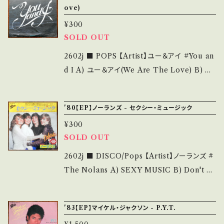
bout 画面にてご確認ください。 ___
ove)
購入をお願い致します。 Please purchase it i
uGVPWs?si=ESsxavpAa_j0HhR- 【Condit
¥300
f you understand that it is second hand.
ion】 Jacket/Record：B/A (国内盤/W Jacke
SOLD OUT
*詳しくは ■■■状態・説明 / 発送について■
t) _________________________
■■ をご覧ください。 https://onbankutsu.th
【About the state/状態説明】 S・新品未開封
2602j ■ POPS 【Artist】ユー＆アイ #You an
ebase.in/items/14252144 お知らせ等は、Ab
など A・綺麗・キズ等も無く、痛みも薄い B・多少
d I A) ユー＆アイ(We Are The Love) B) Bl
out 画面にてご確認ください。 ___
痛み・キズなど見られる C・痛み多・キズ多く痛
ue 【Release/Label/Note】 1981 / 06 5P-1
み多 *その他、+ - で補足しています。 *中古とい
57 / Epic *アイスランド・デュオ ■参考視聴■
'80【EP】ノーランズ - セクシー・ミュージック
う事をご理解して頂ける方のご購入をお願い致
https://youtu.be/t3S0ACccysc?si=ixO0G
¥300
します。 Please purchase it if you underst
qRQBbUaIc9W 【Condition】 Jacket/Reco
SOLD OUT
and that it is second hand. *詳しくは ■■
rd：B/B+ (国内盤) ________________
■状態・説明 / 発送について■■■ をご覧くだ
_________ 【About the state/状態説明】
2602j ■ DISCO/Pops 【Artist】ノーランズ #
さい。 https://onbankutsu.thebase.in/item
S・新品未開封など A・綺麗・キズ等も無く、痛み
The Nolans A) SEXY MUSIC B) Don't M
s/14252144 お知らせ等は、About 画面にてご
も薄い B・多少痛み・キズなど見られる C・痛み
ake Waves 【Release/Label/Note】 1980 /
確認ください。 ___
多・キズ多く痛み多 *その他、+ - で補足してい
07 5P-144 / Epic *ディスコヒッツ！ ■参考視
'83【EP】マイケル・ジャクソン - P.Y.T.
ます。 *中古という事をご理解して頂ける方のご
聴■ https://youtu.be/wyapXxH_MaA?si