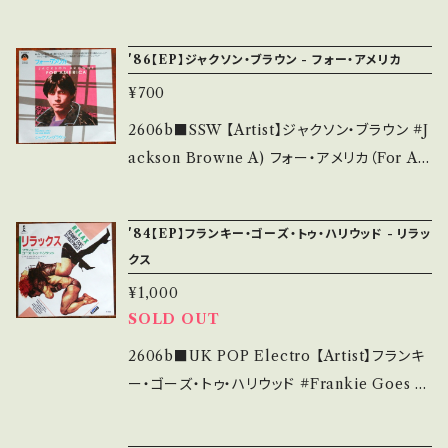
い。 https://onbankutsu.thebase.in/items/1
e/状態説明】 S・新品未開封など A・綺麗・キズ
don Ver. 【Release/Label/Note】 1984 / 07
4252144 お知らせ等は、About 画面にてご確
等も無く、痛みも薄い B・多少痛み・キズなど見
5P-287 / Epicソニー * ■参考視聴■ https://
認ください。 ___
'86【EP】ジャクソン・ブラウン - フォー・アメリカ
られる C・痛み多・キズ多く痛み多 *その他、+ -
youtu.be/c5DGcQoBC9k?si=vsWgxcPhY
で補足しています。 *中古という事をご理解して
¥700
IsxdR7i 【Condition】 Jacket/Record：B/A-
頂ける方のご購入をお願い致します。 Please p
(国内盤) ______________________
2606b■SSW 【Artist】ジャクソン・ブラウン #J
urchase it if you understand that it is se
___ 【About the state/状態説明】 S・新品未
ackson Browne A) フォー・アメリカ（For Am
cond hand. *詳しくは ■■■状態・説明 / 発
開封など A・綺麗・キズ等も無く、痛みも薄い B・
erica） B) Till I Go Down 【Release/Labe
送について■■■ をご覧ください。 https://on
多少痛み・キズなど見られる C・痛み多・キズ多
l/Note】 1986 / P-2067 / ワーナー "Lives in
bankutsu.thebase.in/items/14252144 お知
'84【EP】フランキー・ゴーズ・トゥ・ハリウッド - リラッ
く痛み多 *その他、+ - で補足しています。 *中古
the Balance"Cut! ■参考視聴■ https://yo
らせ等は、About 画面にてご確認ください。 __
クス
という事をご理解して頂ける方のご購入をお願
utu.be/UZqrjMmpr1c?si=niFS9-SOocisif
_【bid】2606y
い致します。 Please purchase it if you und
¥1,000
Cf 【Condition】 Jacket/Record：B+/B+ (国
SOLD OUT
erstand that it is second hand. *詳しくは
内盤) ________________________
■■■状態・説明 / 発送について■■■ をご覧
_ 【About the state/状態説明】 S・新品未開
2606b■UK POP Electro 【Artist】フランキ
ください。 https://onbankutsu.thebase.in/it
封など A・綺麗・キズ等も無く、痛みも薄い B・多
ー・ゴーズ・トゥ・ハリウッド #Frankie Goes T
ems/14252144 お知らせ等は、About 画面に
少痛み・キズなど見られる C・痛み多・キズ多く
o Hollywood A) Relax B) ワン・セプテンバ
てご確認ください。 ___
痛み多 *その他、+ - で補足しています。 *中古と
ー・マンデー(One September Monday) 【Re