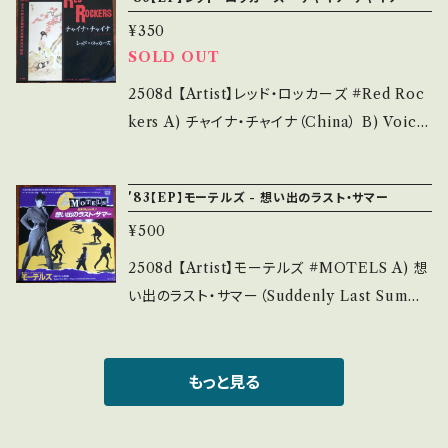
い B・多少痛み・キズなど見られる C・痛み多・
s://youtu.be/cvGbfgw_gzg?si=Lv0TeLGj
d that it is second hand. *詳しくは ■■■
キズ多く痛み多 *その他、+ - で補足しています。
¥350
YF7BSoeR 【Condition】 Jacket/Record：
状態・説明 / 発送について■■■ をご覧くださ
*中古という事をご理解して頂ける方のご購入を
SOLD OUT
B/A (国内盤) ___________________
い。 https://onbankutsu.thebase.in/items/1
お願い致します。 Please purchase it if you
______ 【About the state/状態説明】 S・新
2508d 【Artist】レッド・ロッカーズ #Red Roc
4252144 お知らせ等は、About 画面にてご確
understand that it is second hand. *詳しく
品未開封など A・綺麗・キズ等も無く、痛みも薄
kers A) チャイナ・チャイナ（China） B) Voice
認ください。 ___【bid】2603y
は ■■■状態・説明 / 発送について■■■ を
い B・多少痛み・キズなど見られる C・痛み多・
Of America 【Release/Label/Note】 1983
ご覧ください。 https://onbankutsu.thebase.i
キズ多く痛み多 *その他、+ - で補足しています。
/ 07SP-699 / CBS * ■参考視聴■ https://y
n/items/14252144 お知らせ等は、About 画
'83【EP】モーテルズ - 想い出のラスト・サマー
*中古という事をご理解して頂ける方のご購入を
outu.be/My0gWfhKMEg?si=SLfobYvGd
面にてご確認ください。 ___
お願い致します。 Please purchase it if you
¥500
RHoBTS5 【Condition】 Jacket/Record：B/
understand that it is second hand. *詳しく
A (国内盤) *ジャケしわ _____________
2508d 【Artist】モーテルズ #MOTELS A) 想
は ■■■状態・説明 / 発送について■■■ を
____________ 【About the state/状態
い出のラスト・サマー（Suddenly Last Summe
ご覧ください。 https://onbankutsu.thebase.i
説明】 S・新品未開封など A・綺麗・キズ等も無
r） B) サムシングス・ネヴァー・チェンジ 【Relea
n/items/14252144 お知らせ等は、About 画
く、痛みも薄い B・多少痛み・キズなど見られる
se/Label/Note】 1983 / ECS-17395 / 東芝E
面にてご確認ください。 ___
C・痛み多・キズ多く痛み多 *その他、+ - で補足
MI * ■参考視聴■ https://youtu.be/zKlD
もっと見る
しています。 *中古という事をご理解して頂ける
Tq0WjSM?si=A9qBNjbzHcNK9Hq9 【Con
方のご購入をお願い致します。 Please purcha
dition】 Jacket/Record：B/A (国内盤) ___