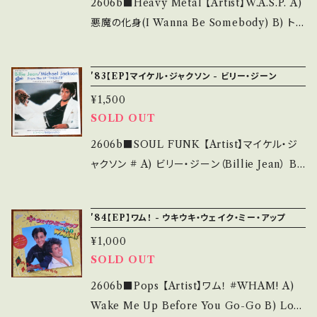
rd：B/B+ (国内盤/W Jacket) *ジャケしわ __
2606b■Heavy Metal 【Artist】W.A.S.P. A)
_______________________ 【Abou
悪魔の化身(I Wanna Be Somebody) B) ト
t the state/状態説明】 S・新品未開封など A・
ーメンター (Tormentor) 【Release/Label/N
綺麗・キズ等も無く、痛みも薄い B・多少痛み・キ
ote】 1984 / ECS-17471 / 東芝EMI *デビュ
'83【EP】マイケル・ジャクソン - ビリー・ジーン
ズなど見られる C・痛み多・キズ多く痛み多 *そ
ー・シングル ■参考視聴■ https://youtu.be/
の他、+ - で補足しています。 *中古という事をご
¥1,500
LA3ID178XLE?si=LYBpxnYqVq9amODO
SOLD OUT
理解して頂ける方のご購入をお願い致します。 P
【Condition】 Jacket/Record：B+/A (国内盤)
lease purchase it if you understand that
_________________________ 【Ab
2606b■SOUL FUNK 【Artist】マイケル・ジ
it is second hand. *詳しくは ■■■状態・説
out the state/状態説明】 S・新品未開封など
ャクソン # A) ビリー・ジーン（Billie Jean） B)
明 / 発送について■■■ をご覧ください。 http
A・綺麗・キズ等も無く、痛みも薄い B・多少痛
それが恋だから (It's the Falling in Love)
s://onbankutsu.thebase.in/items/1425214
み・キズなど見られる C・痛み多・キズ多く痛み
【Release/Label/Note】 1983 / 07 5P-214 /
4 お知らせ等は、About 画面にてご確認くださ
'84【EP】ワム！ - ウキウキ・ウェイク・ミー・アップ
多 *その他、+ - で補足しています。 *中古という
Epicソニー *『スリラー』第2弾シングル!! ■参
い。 ___
事をご理解して頂ける方のご購入をお願い致し
¥1,000
考視聴■ https://youtu.be/Kr4EQDVETu
SOLD OUT
ます。 Please purchase it if you understan
A?si=cfydaDu_uniircWB 【Condition】 Jac
d that it is second hand. *詳しくは ■■■
ket/Record：B+/A- (国内盤) _________
2606b■Pops 【Artist】ワム！ #WHAM! A)
状態・説明 / 発送について■■■ をご覧くださ
________________ 【About the stat
Wake Me Up Before You Go-Go B) Lon