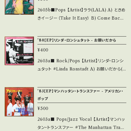
視聴■ - 【Condition】 Jacket/Record：B/A-
他、+ - で補足しています。 *中古という事をご理
(国内盤/サンプル白レーベル) *ジャケ裏微書き
2605b■Pops 【Artist】ララ(LALA) A) ときめ
解して頂ける方のご購入をお願い致します。 Ple
込み ________________________
きイージー（Take It Easy） B) Come Back
ase purchase it if you understand that it
_ 【About the state/状態説明】 S・新品未開
When Will I See You Again 【Release/La
is second hand. *詳しくは ■■■状態・説明
封など A・綺麗・キズ等も無く、痛みも薄い B・多
bel/Note】 1981 / AW-705 / TRIO *マンハ
/ 発送について■■■ をご覧ください。 https://
'80【EP】リンダ・ロンシュタット - お願いだから
少痛み・キズなど見られる C・痛み多・キズ多く
ッタン・トランスファー+アントワネット(モデル) A
onbankutsu.thebase.in/items/14252144
痛み多 *その他、+ - で補足しています。 *中古と
¥400
BBAっぽいシンセPOP♪ ■参考視聴■ http
お知らせ等は、About 画面にてご確認ください。
いう事をご理解して頂ける方のご購入をお願い
s://youtu.be/4bjt9hhxZFo?si=YfbagiDYP
2603a■ Rock/Pops 【Artist】リンダ・ロンシ
___
致します。 Please purchase it if you under
DQmcACW 【Condition】 Jacket/Record：
ュタット #Linda Ronstadt A) お願いだから(H
stand that it is second hand. *詳しくは ■
B/B+ (国内盤) __________________
ow Do I Make You) B) ランブラー・ギャンブ
■■状態・説明 / 発送について■■■ をご覧く
_______ 【About the state/状態説明】 S・
ラー(Rambler Gambler) 【Release/Label/
ださい。 https://onbankutsu.thebase.in/ite
'83【EP】マンハッタン・トランスファー - アメリカン・
新品未開封など A・綺麗・キズ等も無く、痛みも
Note】 1980 / P-540Y / Warner *LP「MAD
ms/14252144 お知らせ等は、About 画面にて
ポップ
薄い B・多少痛み・キズなど見られる C・痛み
LOVE」cut! Rockn' ■参考視聴■ https://y
ご確認ください。 ___
多・キズ多く痛み多 *その他、+ - で補足してい
¥500
outu.be/owRckc8qmbU?si=lsbEXsbpF8i
ます。 *中古という事をご理解して頂ける方のご
XbISv 【Condition】 Jacket/Record：B/A
2603a■ Pops/Jazz Vocal 【Artist】マンハッ
購入をお願い致します。 Please purchase it i
- (国内盤) _____________________
タン・トランスファー #The Manhattan Trans