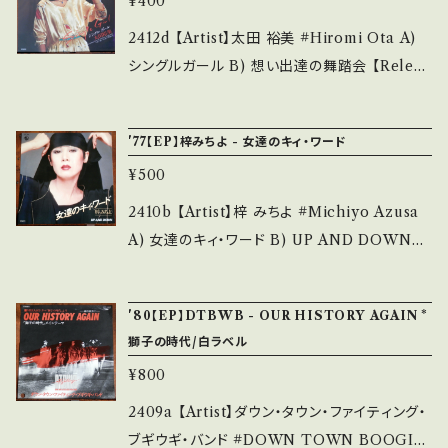
解して頂ける方のご購入をお願い致します。 Ple
¥400
F0ehnREWldg?si=5U_vWj2eW98s8zxY
ase purchase it if you understand that it
【Condition】 Jacket/Record：B/A (国内盤)
2412d 【Artist】太田 裕美 #Hiromi Ota A)
is second hand. *詳しくは ■■■状態・説明
_________________________ 【Ab
シングルガール B) 想い出達の舞踏会 【Releas
/ 発送について■■■ をご覧ください。 https://
out the state/状態説明】 S・新品未開封など
e/Label/Note】 1979 / 06SH-567 / CBSソ
onbankutsu.thebase.in/items/14252144
A・綺麗・キズ等も無く、痛みも薄い B・多少痛
ニー *15th/ 阿木耀子 + 宇崎竜童 Works 参
お知らせ等は、About 画面にてご確認ください。
'77【EP】梓みちよ - 女達のキィ・ワード
み・キズなど見られる C・痛み多・キズ多く痛み
考視聴: https://youtu.be/bw24sM08Q_M?
___
多 *その他、+ - で補足しています。 *中古という
¥500
si=X5zGiGaPnNSt4PAJ 【Condition】 Jack
事をご理解して頂ける方のご購入をお願い致し
et/Record：B/A- (国内盤) ___________
2410b 【Artist】梓 みちよ #Michiyo Azusa
ます。 Please purchase it if you understan
______________ 【About the state/状
A) 女達のキィ・ワード B) UP AND DOWN
d that it is second hand. *詳しくは ■■■
態説明】 S・新品未開封など A・綺麗・キズ等も
【Release/Label/Note】 1977 / GK-86 / KI
状態・説明 / 発送について■■■ をご覧くださ
無く、痛みも薄い B・多少痛み・キズなど見られ
NG *作詞:阿木燿子,作曲:宇崎竜童 参考視聴:
い。 https://onbankutsu.thebase.in/items/1
'80【EP】DTBWB - OUR HISTORY AGAIN *
る C・痛み多・キズ多く痛み多 *その他、+ - で補
https://youtu.be/EOvXN33M0yo?si=_gK
4252144 お知らせ等は、About 画面にてご確
獅子の時代/白ラベル
足しています。 *中古という事をご理解して頂け
Sf5zH2PhrLsox 【Condition】 Jacket/Rec
認ください。 ___
る方のご購入をお願い致します。 Please purc
¥800
ord：B/B+ (国内盤) _______________
hase it if you understand that it is secon
__________ 【About the state/状態説
2409a 【Artist】ダウン・タウン・ファイティング・
d hand. *詳しくは ■■■状態・説明 / 発送に
明】 S・新品未開封など A・綺麗・キズ等も無く、
ブギウギ・バンド #DOWN TOWN BOOGIE