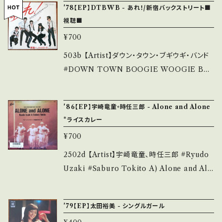
out 画面にてご確認ください。 ___
'78【EP】DTBWB - あれ！/新宿バックストリート■
他、+ - で補足しています。 *中古という事をご理
youtu.be/96R_tWMJ3B4 【Condition】 Jac
視聴■
解して頂ける方のご購入をお願い致します。 Ple
ket/Record：B/A (国内盤/見本盤) *ジャケSA
¥700
ase purchase it if you understand that it
MPLE刻印 ____________________
is second hand. *詳しくは ■■■状態・説明
_____ 【About the state/状態説明】 S・新
503b 【Artist】ダウン・タウン・ブギウギ・バンド
/ 発送について■■■ をご覧ください。 https://
品未開封など A・綺麗・キズ等も無く、痛みも薄
#DOWN TOWN BOOGIE WOOGIE BA
onbankutsu.thebase.in/items/14252144
い B・多少痛み・キズなど見られる C・痛み多・
ND A) あれ！ B) 新宿バックストリート 【Relea
お知らせ等は、About 画面にてご確認ください。
キズ多く痛み多 *その他、+ - で補足しています。
se/Label/Note】 1978 / ETP-10458 / 東芝
___【bid】2507y
'86【EP】宇崎竜童+時任三郎 - Alone and Alone
*中古という事をご理解して頂ける方のご購入を
EMI *12th. 視聴■OBK257■ https://yout
*ライスカレー
お願い致します。 Please purchase it if you
u.be/X_qa1RajYz0 【Condition】 Jacket/R
¥700
understand that it is second hand. *詳しく
ecord：B-/A- (国内盤) *ジャケしわ ______
は ■■■状態・説明 / 発送について■■■ を
___________________ 【About the
2502d 【Artist】宇崎竜童、時任三郎 #Ryudo
ご覧ください。 https://onbankutsu.thebase.i
state/状態説明】 S・新品未開封など A・綺麗・
Uzaki #Saburo Tokito A) Alone and Alo
n/items/14252144 お知らせ等は、About 画
キズ等も無く、痛みも薄い B・多少痛み・キズな
ne B) inst 【Release/Label/Note】 1986 / 0
面にてご確認ください。 ___
ど見られる C・痛み多・キズ多く痛み多 *その
7 5H-294 / EPICソニー *倉本聰ドラマ『ライ
'79【EP】太田裕美 - シングルガール
他、+ - で補足しています。 *中古という事をご理
スカレー』主題歌 参考視聴: https://youtu.be/