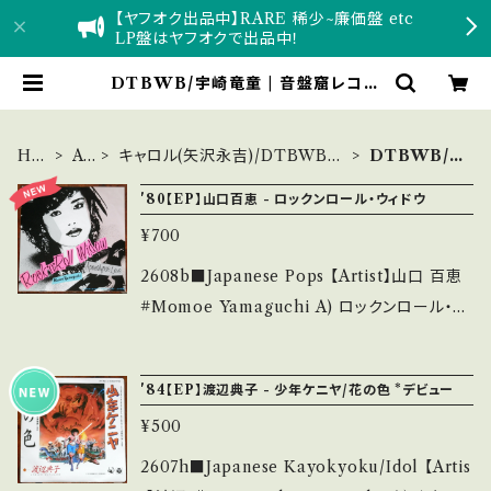
【ヤフオク出品中】RARE 稀少~廉価盤 etc
LP盤はヤフオクで出品中！
DTBWB/宇崎竜童 | 音盤窟レコー
ド
HO
Ar
キャロル(矢沢永吉)/DTBWB
DTBWB/
ME
tis
(宇崎竜童)/クールス
宇崎竜童
t
'80【EP】山口百恵 - ロックンロール・ウィドウ
¥700
2608b■Japanese Pops 【Artist】山口 百恵
#Momoe Yamaguchi A) ロックンロール・ウ
ィドウ B) アポカリプス・ラブ 【Release/Label/
Note】 1980 / 06SH-772 / CBSソニー *30t
'84【EP】渡辺典子 - 少年ケニヤ/花の色 *デビュー
h / 作詞:阿木燿子、作曲:宇崎竜童、かっこかっ
¥500
こばかり〜♪ ■参考視聴■ https://youtu.b
e/5HA5bVban0U?si=H8ykI6rMUoEz4Ux
2607h■Japanese Kayokyoku/Idol 【Artis