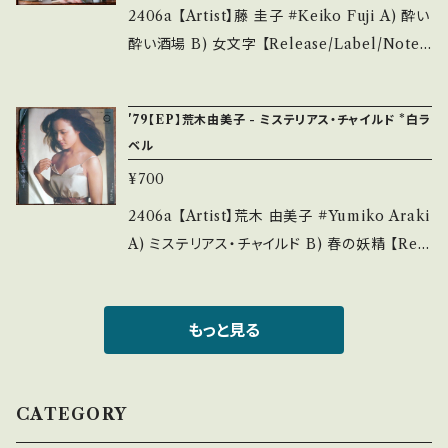
■■ をご覧ください。 https://onbankutsu.th
封など A・綺麗・キズ等も無く、痛みも薄い B・多
2406a 【Artist】藤 圭子 #Keiko Fuji A) 酔い
ebase.in/items/14252144 お知らせ等は、Ab
少痛み・キズなど見られる C・痛み多・キズ多く
酔い酒場 B) 女文字 【Release/Label/Note】
out 画面にてご確認ください。 ___【bid】2506
痛み多 *その他、+ - で補足しています。 *中古と
1978 / RVS-1148 / RCA *作詞:阿木燿子、作
y
いう事をご理解して頂ける方のご購入をお願い
曲:宇崎竜童. / スナック歌謡! かけつけ3杯もう
'79【EP】荒木由美子 - ミステリアス・チャイルド *白ラ
致します。 Please purchase it if you under
1杯!!! 参考視聴: https://youtu.be/EcUqE9k
ベル
stand that it is second hand. *詳しくは ■
LTZ4?si=QI6fY4PGQLEXwT2D 【Conditi
¥700
■■状態・説明 / 発送について■■■ をご覧く
on】 Jacket/Record：B/A- (国内盤/サンプル
ださい。 https://onbankutsu.thebase.in/ite
白レーベル) ____________________
2406a 【Artist】荒木 由美子 #Yumiko Araki
ms/14252144 お知らせ等は、About 画面にて
_____ 【About the state/状態説明】 S・新
A) ミステリアス・チャイルド B) 春の妖精 【Rel
ご確認ください。 ___【bid】2410y
品未開封など A・綺麗・キズ等も無く、痛みも薄
ease/Label/Note】 1979 / RVS-1148 / RCA
い B・多少痛み・キズなど見られる C・痛み多・
*作詞:阿木燿子、作曲:宇崎竜童. / ホラー歌
キズ多く痛み多 *その他、+ - で補足しています。
謡!? 子供が見てたの、揺れるブランコで♪ 参考
もっと見る
*中古という事をご理解して頂ける方のご購入を
視聴: https://youtu.be/DxoxCNSsu-s?si=F
お願い致します。 Please purchase it if you
btV005qqAtoofq8 【Condition】 Jacket/Re
understand that it is second hand. *詳しく
cord：C /A- (国内盤/サンプル白レーベル) *ジ
CATEGORY
は ■■■状態・説明 / 発送について■■■ を
ャケ左側破れ痛み _________________