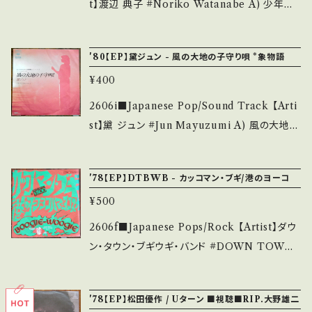
4 【Condition】 Jacket/Record：B/B+ (国内
t】渡辺 典子 #Noriko Watanabe A) 少年ケ
盤) _________________________
ニヤ B) 花の色 【Release/Label/Note】 198
【About the state/状態説明】 S・新品未開封
4 / AH-407 / コロムビア *デビュー・シングル/
'80【EP】黛ジュン - 風の大地の子守り唄 *象物語
など A・綺麗・キズ等も無く、痛みも薄い B・多少
同名アニメ映画主題歌 A)作詞:阿木燿子, 作曲:
痛み・キズなど見られる C・痛み多・キズ多く痛
¥400
宇崎竜童/ B)作詞:三浦徳子, 作曲:財津和夫 ■
み多 *その他、+ - で補足しています。 *中古とい
参考視聴■ https://youtu.be/Xj3MP9RQSF
2606i■Japanese Pop/Sound Track 【Arti
う事をご理解して頂ける方のご購入をお願い致
w?si=xuKm87FNIlR9delE 【Condition】 Ja
st】黛 ジュン #Jun Mayuzumi A) 風の大地の
します。 Please purchase it if you underst
cket/Record：B+/A (国内盤/BagJacket/SH
子守り唄 B) アフリカン・ナイト 【Release/Lab
and that it is second hand. *詳しくは ■■
EET) ________________________
el/Note】 1980 / 06SH-712 / CBSソニー *
■状態・説明 / 発送について■■■ をご覧くだ
'78【EP】DTBWB - カッコマン・ブギ/港のヨーコ
_ 【About the state/状態説明】 S・新品未開
作詞:阿木燿子、作曲:宇崎竜童、編曲:船山基紀
さい。 https://onbankutsu.thebase.in/item
封など A・綺麗・キズ等も無く、痛みも薄い B・多
¥500
東宝映画「象物語」OST ■参考視聴■ https://
s/14252144 お知らせ等は、About 画面にてご
少痛み・キズなど見られる C・痛み多・キズ多く
youtu.be/aNOPTzkyotk?si=23nyjC77h7c
2606f■Japanese Pops/Rock 【Artist】ダウ
確認ください。 ___
痛み多 *その他、+ - で補足しています。 *中古と
cUGZR 【Condition】 Jacket/Record：B
ン・タウン・ブギウギ・バンド #DOWN TOWN
いう事をご理解して頂ける方のご購入をお願い
-/A- (国内盤) *ジャケしわ ___________
BOOGIE WOOGIE BAND (DTBWB) A)
致します。 Please purchase it if you under
______________ 【About the state/状
カッコマン・ブギ B) 港のヨーコ・ヨコハマ・ヨコ
stand that it is second hand. *詳しくは ■
'78【EP】松田優作 / Uターン ■視聴■RIP.大野雄二
態説明】 S・新品未開封など A・綺麗・キズ等も
スカ 【Release/Label/Note】 1978 / ETP-2