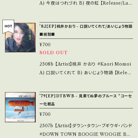
ついて■■■ をご覧ください。 https://onbank
内盤) ________________________
A) 今夜はつれづれ B) 夜の虹 【Release/Lab
utsu.thebase.in/items/14252144 お知らせ
_ 【About the state/状態説明】 S・新品未開
el/Note】 1983 / 7DX-1275 / ポリドール *45
等は、About 画面にてご確認ください。 ___
封など A・綺麗・キズ等も無く、痛みも薄い B・多
th A)作詞:三浦徳子, 作曲:宇崎竜童 【Conditi
'82【EP】桃井かおり - 口説いてくれて/あいじょう物語
少痛み・キズなど見られる C・痛み多・キズ多く
on】 Jacket/Record：B/B+ (国内盤) _____
■視聴■
痛み多 *その他、+ - で補足しています。 *中古と
____________________ 【About the
¥700
いう事をご理解して頂ける方のご購入をお願い
state/状態説明】 S・新品未開封など A・綺麗・
SOLD OUT
致します。 Please purchase it if you under
キズ等も無く、痛みも薄い B・多少痛み・キズな
stand that it is second hand. *詳しくは ■
ど見られる C・痛み多・キズ多く痛み多 *その
2508b 【Artist】桃井 かおり #Kaori Momoi
■■状態・説明 / 発送について■■■ をご覧く
他、+ - で補足しています。 *中古という事をご理
A) 口説いてくれて B) あいじょう物語 【Releas
ださい。 https://onbankutsu.thebase.in/ite
解して頂ける方のご購入をお願い致します。 Ple
e/Label/Note】 1982 / 07SH-1115 / CBSソ
ms/14252144 お知らせ等は、About 画面にて
ase purchase it if you understand that it
ニー *A)作詞:阿木燿子、曲:宇崎竜童、和レゲエ
'79【EP】DTBWB - 見果てぬ夢のブルース *コーセ
ご確認ください。 ___
is second hand. *詳しくは ■■■状態・説明
*B)(あ)抜き語りの楽しい語り付き！ A)参考視
ー化粧品
/ 発送について■■■ をご覧ください。 https://
聴: https://youtu.be/vDjoSiefM2M?si=zZ
¥700
onbankutsu.thebase.in/items/14252144
kAJza5XVy-MAQB B)視聴■OBK268■ ht
お知らせ等は、About 画面にてご確認ください。
tps://youtu.be/PHfujm2lBEU 【Conditio
2507b 【Artist】ダウン・タウン・ブギウギ・バンド
___
n】 Jacket/Record：B/A (国内盤/ホワイトレコ
#DOWN TOWN BOOGIE WOOGIE BA