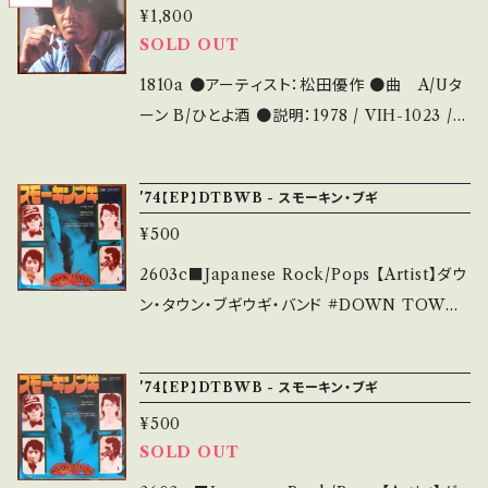
■■状態・説明 / 発送について■■■ をご覧く
無く、痛みも薄い B・多少痛み・キズなど見られ
¥1,800
0118 / 東芝EMI *「買い物ブギ」&「Shake Yo
ださい。 https://onbankutsu.thebase.in/ite
る C・痛み多・キズ多く痛み多 *その他、+ - で補
SOLD OUT
ur Moneymaker」ナイス・カップリング！ ■参
ms/14252144 お知らせ等は、About 画面にて
足しています。 *中古という事をご理解して頂け
考視聴■ https://youtu.be/_6BjEfxVuDY?s
1810a ●アーティスト：松田優作 ●曲 A/Uタ
ご確認ください。 ___
る方のご購入をお願い致します。 Please purc
i=_EfNXvSSGDMlTkhM 【Condition】 Ja
ーン B/ひとよ酒 ●説明：1978 / VIH-1023 /
hase it if you understand that it is secon
cket/Record：B/B (国内盤)*再発・別ジャケ _
ビクター *A作詞：島武夫/作曲：宇崎竜童/編曲:
d hand. *詳しくは ■■■状態・説明 / 発送に
________________________ 【Abo
大野雄二 【 音盤窟レコード 】 このシングル盤
ついて■■■ をご覧ください。 https://onbank
'74【EP】DTBWB - スモーキン・ブギ
ut the state/状態説明】 S・新品未開封など
は、youtubeで視聴することができます。 ■O
utsu.thebase.in/items/14252144 お知らせ
A・綺麗・キズ等も無く、痛みも薄い B・多少痛
¥500
BK054■ https://youtu.be/injpxltacVk ●
等は、About 画面にてご確認ください。 ___
み・キズなど見られる C・痛み多・キズ多く痛み
状態：ジャケ/盤：B/B+ (国内盤) * 【状態説明の
2603c■Japanese Rock/Pops 【Artist】ダウ
多 *その他、+ - で補足しています。 *中古という
見方】About 画面にてご確認ください。 その
ン・タウン・ブギウギ・バンド #DOWN TOWN
事をご理解して頂ける方のご購入をお願い致し
他、お知らせなどもそちらに載せております。
BOOGIE WOOGIE BAND (DTBWB) A)
ます。 Please purchase it if you understan
スモーキン・ブギ B) 恋のかけら 【Release/La
d that it is second hand. *詳しくは ■■■
'74【EP】DTBWB - スモーキン・ブギ
bel/Note】 1974 / ETP-20082 / 東芝EMI *
状態・説明 / 発送について■■■ をご覧くださ
¥500
3rd *作詞：新井武士、作曲：宇崎竜童、元曲「Sh
い。 https://onbankutsu.thebase.in/items/1
SOLD OUT
ake Your Moneymaker」 *DTBWB を代表
4252144 お知らせ等は、About 画面にてご確