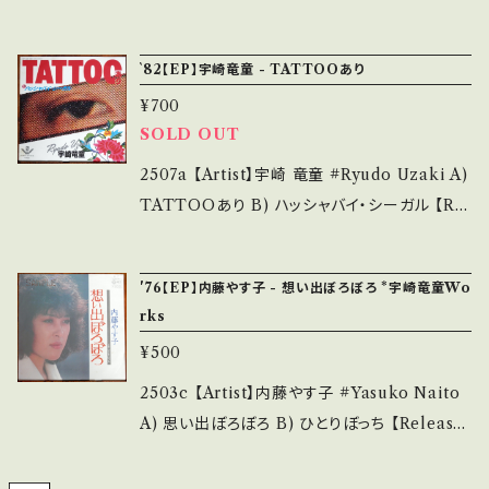
ード) *ジャケしわ _________________
ND A) 見果てぬ夢のブルース B) inst 【Relea
________ 【About the state/状態説明】
se/Label/Note】 1979 / 4RS-757 / 東芝EMI
`82【EP】宇崎竜童 - TATTOOあり
S・新品未開封など A・綺麗・キズ等も無く、痛み
*コーセー化粧品CM 参考視聴: https://yout
も薄い B・多少痛み・キズなど見られる C・痛み
¥700
u.be/NnX3LfddUUQ?si=VkpSSUfnihYo8e
SOLD OUT
多・キズ多く痛み多 *その他、+ - で補足してい
Pl 【Condition】 Jacket/Record：B/A (国内
ます。 *中古という事をご理解して頂ける方のご
盤) *ジャケ微シミ _________________
2507a 【Artist】宇崎 竜童 #Ryudo Uzaki A)
購入をお願い致します。 Please purchase it i
________ 【About the state/状態説明】
TATTOOあり B) ハッシャバイ・シーガル 【Rel
f you understand that it is second hand.
S・新品未開封など A・綺麗・キズ等も無く、痛み
ease/Label/Note】 1982 / 07 5H-122 / EPI
*詳しくは ■■■状態・説明 / 発送について■
も薄い B・多少痛み・キズなど見られる C・痛み
Cソニー *高橋伴明・監督映画「TATTOO[刺
■■ をご覧ください。 https://onbankutsu.th
'76【EP】内藤やす子 - 想い出ぼろぼろ *宇崎竜童Wo
多・キズ多く痛み多 *その他、+ - で補足してい
青]あり」 参考視聴: https://youtu.be/Kqjs2v
rks
ebase.in/items/14252144 お知らせ等は、Ab
ます。 *中古という事をご理解して頂ける方のご
lLwCs?si=zK8N8nfXctUjJiiP 【Condition】
out 画面にてご確認ください。 ___
¥500
購入をお願い致します。 Please purchase it i
Jacket/Record：B/A (国内盤/番宣付) ____
f you understand that it is second hand.
_____________________ 【About t
2503c 【Artist】内藤やす子 #Yasuko Naito
*詳しくは ■■■状態・説明 / 発送について■
he state/状態説明】 S・新品未開封など A・綺
A) 思い出ぼろぼろ B) ひとりぼっち 【Release/
■■ をご覧ください。 https://onbankutsu.th
麗・キズ等も無く、痛みも薄い B・多少痛み・キズ
Label/Note】 1976 / AK-25 / コロムビア *
ebase.in/items/14252144 お知らせ等は、Ab
など見られる C・痛み多・キズ多く痛み多 *その
作詞:阿木燿子、曲:宇崎竜童 参考視聴: https://