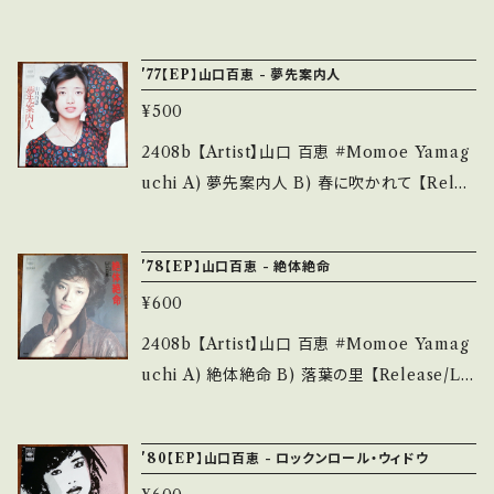
ついて■■■ をご覧ください。 https://onbank
痛みも薄い B・多少痛み・キズなど見られる C・
WOOGIE BAND (DTBWB) A) OUR HIST
utsu.thebase.in/items/14252144 お知らせ
痛み多・キズ多く痛み多 *その他、+ - で補足し
ORY AGAIN -時の彼方に- B) 「獅子の時代」
等は、About 画面にてご確認ください。 ___
'77【EP】山口百恵 - 夢先案内人
ています。 *中古という事をご理解して頂ける方
メインテーマ 【Release/Label/Note】 1980 /
のご購入をお願い致します。 Please purchase
¥500
ETP-10686 / 東芝EMI *NHK大河ドラマ『獅
it if you understand that it is second han
子の時代』OST 作詞：阿木燿子, 作曲：宇崎竜
2408b 【Artist】山口 百恵 #Momoe Yamag
d. *詳しくは ■■■状態・説明 / 発送について
童 視聴■OBK176■ https://youtu.be/mSO
uchi A) 夢先案内人 B) 春に吹かれて 【Relea
■■■ をご覧ください。 https://onbankutsu.
11Xoey2U 【Condition】 Jacket/Record：
se/Label/Note】 1977 / 06SH-140 / CBSソ
thebase.in/items/14252144 お知らせ等は、A
B-/A (国内盤/サンプル白レーベル) *ジャケパ
ニー *17th / 作詞:阿木燿子、作曲:宇崎竜童
bout 画面にてご確認ください。 ___
'78【EP】山口百恵 - 絶体絶命
ンチ穴、裏上シール痕 _______________
【Condition】 Jacket/Record：B/A (国内盤)
__________ 【About the state/状態説
¥600
*ジャケ黄しみ ___________________
明】 S・新品未開封など A・綺麗・キズ等も無く、
______ 【About the state/状態説明】 S・新
2408b 【Artist】山口 百恵 #Momoe Yamag
痛みも薄い B・多少痛み・キズなど見られる C・
品未開封など A・綺麗・キズ等も無く、痛みも薄
uchi A) 絶体絶命 B) 落葉の里 【Release/La
痛み多・キズ多く痛み多 *その他、+ - で補足し
い B・多少痛み・キズなど見られる C・痛み多・
bel/Note】 1978 / 06SH-370 / CBSソニー *
ています。 *中古という事をご理解して頂ける方
キズ多く痛み多 *その他、+ - で補足しています。
23th / 作詞:阿木燿子、作曲:宇崎竜童 【Condit
のご購入をお願い致します。 Please purchase
'80【EP】山口百恵 - ロックンロール・ウィドウ
*中古という事をご理解して頂ける方のご購入を
ion】 Jacket/Record：B/A (国内盤) _____
it if you understand that it is second han
お願い致します。 Please purchase it if you