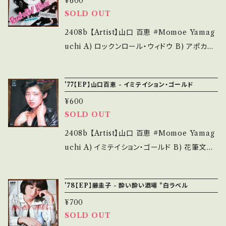
¥600
____________________ 【About the
d. *詳しくは ■■■状態・説明 / 発送について
understand that it is second hand. *詳しく
SOLD OUT
state/状態説明】 S・新品未開封など A・綺麗・
■■■ をご覧ください。 https://onbankutsu.
は ■■■状態・説明 / 発送について■■■ を
キズ等も無く、痛みも薄い B・多少痛み・キズな
2408b 【Artist】山口 百恵 #Momoe Yamag
thebase.in/items/14252144 お知らせ等は、A
ご覧ください。 https://onbankutsu.thebase.i
ど見られる C・痛み多・キズ多く痛み多 *その
uchi A) ロックンロール・ウィドウ B) アポカリ
bout 画面にてご確認ください。 ___
n/items/14252144 お知らせ等は、About 画
他、+ - で補足しています。 *中古という事をご理
プス・ラブ 【Release/Label/Note】 1980 / 0
面にてご確認ください。 ___
解して頂ける方のご購入をお願い致します。 Ple
6SH-772 / CBSソニー *30th / 作詞:阿木燿
'77【EP】山口百恵 - イミテイション・ゴールド
ase purchase it if you understand that it
子、作曲:宇崎竜童 【Condition】 Jacket/Rec
is second hand. *詳しくは ■■■状態・説明
¥600
ord：B/A (国内盤) ________________
SOLD OUT
/ 発送について■■■ をご覧ください。 https://
_________ 【About the state/状態説明】
onbankutsu.thebase.in/items/14252144
S・新品未開封など A・綺麗・キズ等も無く、痛み
2408b 【Artist】山口 百恵 #Momoe Yamag
お知らせ等は、About 画面にてご確認ください。
も薄い B・多少痛み・キズなど見られる C・痛み
uchi A) イミテイション・ゴールド B) 花筆文字
___
多・キズ多く痛み多 *その他、+ - で補足してい
【Release/Label/Note】 1977 / 06SH-182 /
ます。 *中古という事をご理解して頂ける方のご
CBSソニー *18th / 作詞:阿木燿子、作曲:宇崎
'78【EP】藤圭子 - 酔い酔い酒場 *白ラベル
購入をお願い致します。 Please purchase it i
竜童 【Condition】 Jacket/Record：B/A (国
f you understand that it is second hand.
¥700
内盤) ________________________
SOLD OUT
*詳しくは ■■■状態・説明 / 発送について■
_ 【About the state/状態説明】 S・新品未開