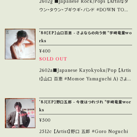
する喫煙ソング！スーパッパ♪ ■参考視聴■ ht
2602g ■Japanese Rock/Pops 【Artist】ダ
認ください。 ___
tps://youtu.be/Eaw0Hvkj5WA?si=AOLuw
ウン・タウン・ブギウギ・バンド #DOWN TOW
k5seaKgBIBe 【Condition】 Jacket/Recor
N BOOGIE WOOGIE BAND (DTBWB)
d：B/A- (国内盤) _________________
A) スモーキン・ブギ B) 恋のかけら 【Release/
'80【EP】山口百恵 - さよならの向う側 *宇崎竜童wo
________ 【About the state/状態説明】
Label/Note】 1974 / ETP-20082 / 東芝EM
rks
S・新品未開封など A・綺麗・キズ等も無く、痛み
I *3rd *作詞：新井武士、作曲：宇崎竜童 *DTB
¥400
も薄い B・多少痛み・キズなど見られる C・痛み
WB を代表する喫煙ソング！ 【Condition】 Jac
SOLD OUT
多・キズ多く痛み多 *その他、+ - で補足してい
ket/Record：B/B (国内盤) ___________
ます。 *中古という事をご理解して頂ける方のご
______________ 【About the state/状
2602a■Japanese Kayokyoku/Pop 【Artis
購入をお願い致します。 Please purchase it i
態説明】 S・新品未開封など A・綺麗・キズ等も
t】山口 百恵 #Momoe Yamaguchi A) さよな
f you understand that it is second hand.
無く、痛みも薄い B・多少痛み・キズなど見られ
らの向う側 B) 死と詩 【Release/Label/Not
*詳しくは ■■■状態・説明 / 発送について■
る C・痛み多・キズ多く痛み多 *その他、+ - で補
e】 1980 / 07SH-834 / CBSソニー *作詞:阿
'83【EP】野口五郎 - 今夜はつれづれ *宇崎竜童wor
■■ をご覧ください。 https://onbankutsu.th
足しています。 *中古という事をご理解して頂け
木燿子,作曲:宇崎竜童 引退コンサートのラスト
ks
ebase.in/items/14252144 お知らせ等は、Ab
る方のご購入をお願い致します。 Please purc
で歌われた名曲です! ■参考視聴■ https://yo
out 画面にてご確認ください。 ___
¥500
hase it if you understand that it is secon
utu.be/6Ij8ZseWjR4?si=SWbeUqBgBvn7a
d hand. *詳しくは ■■■状態・説明 / 発送に
ycD 【Condition】 Jacket/Record：B/B+ (国
2512c 【Artist】野口 五郎 #Goro Noguchi