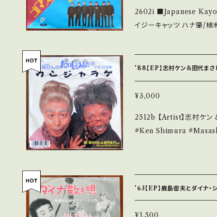
2602i ■Japanese Kay
erstand that it is second hand. *詳しくは
イジーキャッツ ハナ肇/植木等/谷啓/犬塚弘/安田伸/桜井センリ A) ゴ
送について■■■ をご覧ください。 https://onbankut
マスリ行進曲 B) 悲しきわがこころ 【Release/Label/N
n/items/14252144 お知らせ等は、About 画面にてご確認ください。
T06-1066 / 東芝EM
___
挿入歌 ■参考視聴■ - 【Condition】 Jacket/Record：B/A (国内
'88【EP】志村ケン&田代まさ
盤/復刻盤) _________________________ 【About the s
tate/状態説明】 S・新
¥3,000
い B・多少痛み・キズなど
2512b 【Artist】志
他、+ - で補足しています。 *中古という事をご理解して頂ける方のご購
#Ken Shimura #Masashi Tashiro A)
入をお願い致します。 Please p
カラオケ 【Release/Label/Note】 1988 / 7A-0919 / キャニオン *
it is second hand. *詳しくは ■■■状態・説明 / 発送について■■
作曲:宮川泰、ハナ肇とクレ
■ をご覧ください。 https://onbankutsu.thebase.in/items/142521
K283■ https://youtu.be/-zGSNkyo
Record：B/A- (国内盤/Wジャケ) _________
'63【EP】鹿島密夫とダイナ・
_____ 【About the state/状態説明】 S・新品未開封など A・綺麗・
キズ等も無く、痛みも薄い 
¥1,500