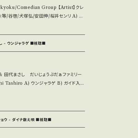
okyoku/Comedian Group 【Artist】クレ
 ■■■状態・説明 / 発
su.thebase.i
ote】 1982 /
I *65年シングル再発盤 『日本一のゴマすり男』
し - ウンジャラゲ ■視聴■
品未開封など A・綺麗・キズ等も無く、痛みも薄
見られる C・痛み多・キズ多く痛み多 *その
村ケン & 田代まさし だいじょうぶだぁファミリー
 ウンジャラゲ B) ガイド入り
urchase it if you understand that
ージーキャッツがオリジナル。 ■視聴■OB
enY 【Condition】 Jacket/
44 お知らせ等は、About 画面にてご確認ください。 ___
___________
ショウ - ダイナ数え唄 ■視聴■
B・多少痛み・キズなど見られる C・痛み多・