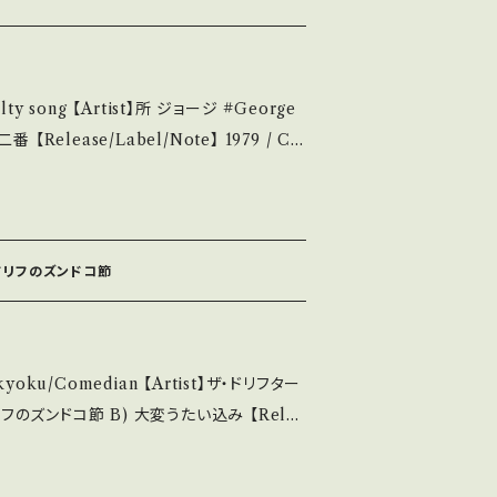
/状態説明】 S・新品未開封など A・綺麗・キズ等も
痛み・キズなど見られる C・痛み多・キズ多く
 song 【Artist】所 ジョージ #George
Please purchase it if you und
 ■■■状態・説明 / 発
崎幸之助 ■参考視聴■ https://youtu.be/
su.thebase.i
ndition】 Jacket/Reco
明】 S・新品未開封など A・綺麗・キズ等も無く、痛
- ドリフのズンドコ節
ズなど見られる C・痛み多・キズ多く痛み多
se purchase it if you understan
okyoku/Comedian 【Artist】ザ・ドリフター
送につい
9 / TP-2226 / 東芝音工 *荒井注 在籍時3rd
14252144 お知らせ等は、About 画面にてご確認ください。 ___
りノリノリのズンズンズンズンドッコ♪ ■参考視