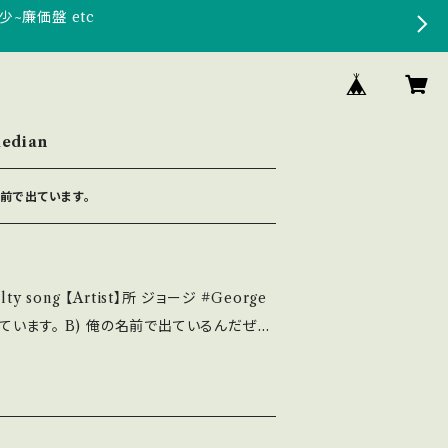
少~廉価盤 etc
edian
の名前で出ています。
 song 【Artist】所 ジョージ #George
 1983 / 07 5H-186 / EPICソニー *小林
ディ ■参考視聴■ https://youtu.b
rWH 【Condition】 Jacket/