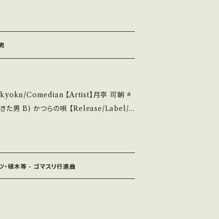
7A0328 / キャニオン *作詞:教重清隆,作曲:加瀬
 ■■■状態・説明 / 発
su.thebase.i
■ https://youtu.be/WFYNNNbaca
t9I B■視聴■OBK314■ https://yout
た男
About the state/状態
A・綺麗・キズ等も無く、痛みも薄い B・多少
kyoku/Comedian 【Artist】月亭 可朝 #
み多・キズ多く痛み多 *その他、+ - で補
9 / テイチク *ギター漫談・歌笑曲！そら危ないで
it if you understand that it is seco
/youtu.be/Lad2Temm9xk?si=ecgRt
せ等は、About 画面にてご確認ください。 ___
ッツ・植木等 - ゴマスリ行進曲
/状態説明】 S・新品未開封など A・綺麗・キズ等も
痛み・キズなど見られる C・痛み多・キズ多く
Please purchase it if you und