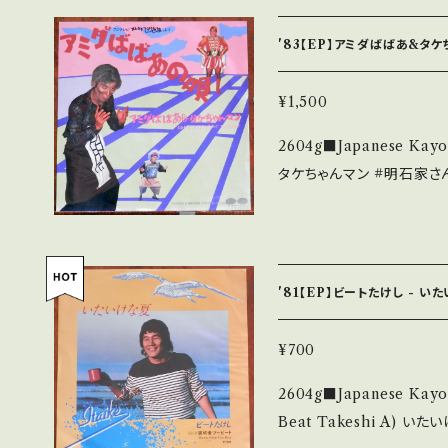
聴■ https://youtu.be
K 【Condition】 Jacket/Record：B/B (国内盤/W Jacket) _____
'83【EP】アミダばばあ&タケ
____________________ 【About the sta
新品未開封など A・綺麗・
¥1,500
など見られる C・痛み多・キズ多く痛
2604g■Japanese Ka
す。 *中古という事をご理解して頂ける方のご購入をお願い致します。 P
タケちゃんマン #明石家さんま、#ビートたけし A) アミダばばあの唄
lease purchase it if yo
B) アミアミダダバ アミダばば 【Release/Label/Note】 
詳しくは ■■■状態・説明 
0328 / キャニオン *「お
tps://onbankutsu.thebase.in
部分、さんま&たけしのはしゃぎ
e/CfDMtrOI4Rg?si=-scsvbo57-h
'81【EP】ビートたけし - 
t/Record：B/A- (国内盤) _________________________
【About the state
¥700
無く、痛みも薄い B・多少
2604g■Japanese Kay
痛み多 *その他、+ - で補足しています。 *中古という事をご理解して頂
Beat Takeshi A) いたいけな夏 B) 裏切者ツービート 【Release/La
ける方のご購入をお願い致します。 