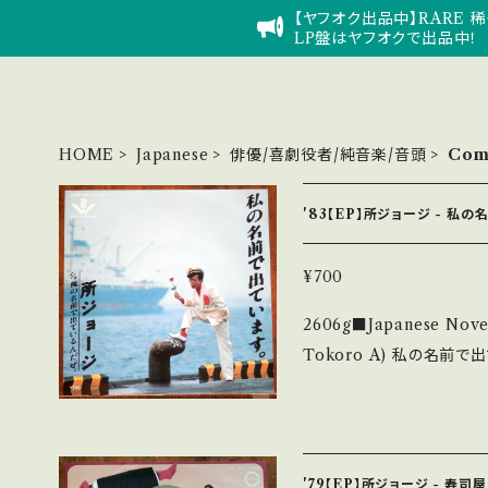
【ヤフオク出品中】RARE 稀
LP盤はヤフオクで出品中！
HOME
Japanese
俳優/喜劇役者/純音楽/音頭
Com
'83【EP】所ジョージ - 私
¥700
2606g■Japanese Novelty
Tokoro A) 私の名前で出ています。 B) 俺の名前で出ているんだぜ。
【Release/Label/Note】
旭「昔の名前で出ています」パロ
e/-xVI9Vmh4jg?si=YERdGf0NrSV7i
Record：B/B+ (国内盤) _________________________
'79【EP】所ジョージ - 寿司屋