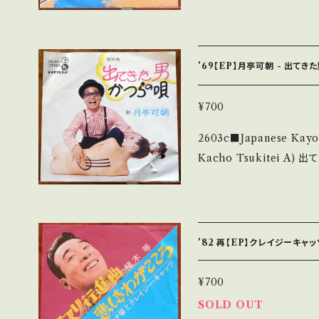
bel/Note】 1983 / 
erstand that it is second hand. *詳しくは
邦彦,編曲:伊藤銀次 B)オーティス・レディング"I Can't Turn You Lo
送について■■■ をご覧ください。 https://onbankut
ose" STAX風 A■参考視聴
n/items/14252144 お知らせ等は、About 画面にてご確認ください。
8?si=-x9SOcDZDJCsZ
___
'69【EP】月亭可朝 - 出てき
u.be/GlXjeK6lv9I 【Condition】 Jacket/Record：B/A- (国内盤)
_________________________ 【
¥700
説明】 S・新品未開封など 
2603c■Japanese Kayo
痛み・キズなど見られる C・痛
Kacho Tsukitei A) 出てきた男 B) かつらの唄 【Release/Label/
足しています。 *中古という事をご理解して頂ける方のご購入をお願い
Note】 1969 / A-3
致します。 Please purchase 
ぇ〜♪ ■参考視聴■ https:/
nd hand. *詳しくは ■■■状態・説明 / 発送について■■■ をご覧く
0_qDcbn02V0 【Condition】 Jacket/Record：C+/B (国内盤) *ジ
ださい。 https://onbankutsu.thebase.in/items/14252144 お知ら
ャケ右下に破れ箇所、しわ _________________________
'82 再【EP】クレイジーキャ
【About the state
無く、痛みも薄い B・多少
¥700
痛み多 *その他、+ - で補足しています。 *中古という事をご理解して頂
SOLD OUT
ける方のご購入をお願い致します。 