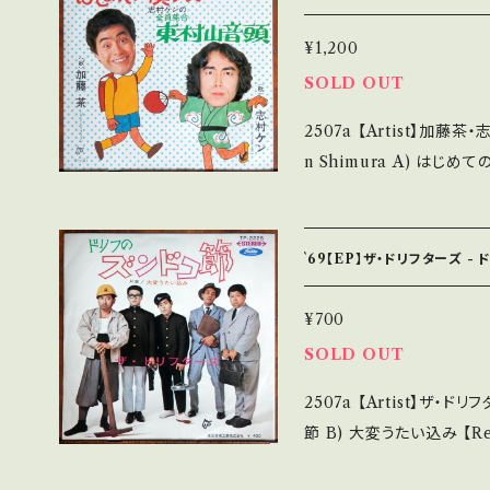
状態説明】 S・新品未開封な
多少痛み・キズなど見られる 
¥1,200
で補足しています。 *中古という事をご理解して頂ける方のご購入をお
SOLD OUT
願い致します。 Please purcha
2507a 【Artist】加藤茶・志村ケン 
second hand. *詳しくは ■■■状態・説明 / 発送について■■■ を
n Shimura A) はじめての僕です B) 東村山音頭 【Release/Label/
ご覧ください。 https://onbankutsu.thebase.in/items/14252144
Note】 1976 / TP-1
考視聴: - 【Condition】 Jacket/Record：B/A- (国内盤) _____
____________________ 【About the sta
`69【EP】ザ・ドリフターズ -
新品未開封など A・綺麗・
など見られる C・痛み多・キズ多く痛
¥700
す。 *中古という事をご理解して頂ける方のご購入をお願い致します。 P
SOLD OUT
lease purchase it if yo
2507a 【Artist】ザ・ドリフターズ #The Drifters A
詳しくは ■■■状態・説明 
節 B) 大変うたい込み 【Release/Label/Note】 1969 / TP-2226 /
tps://onbankutsu.thebase.in
東芝音工 *荒井注 在籍時3rdシングル！ あきら