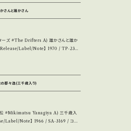
https://youtu.be/ZR4Cc3Hkbz
cord：B/B
 誰かさんと誰かさん
明】 S・新品未開封など A・綺麗・キズ等も無く、痛
ズなど見られる C・痛み多・キズ多く痛み多
) 誰かさんと誰か
se purchase it if you understan
時5thシングル！原曲「故郷の空」 参考視聴:
送につい
JIWyOC1YY?si=C4mUL8WOd3CBpP4y
/Wジャケ) _______
14252144 お知らせ等は、About 画面にてご確認ください。 ___
説明】 S・新
亀松の都々逸(三千歳入り)
ズ等も無く、痛みも薄い B・多少痛み・キズな
 *その他、+ - で補足していま
 三千歳入
u understand that it is second hand. *
/ 発送について■■■ をご覧ください。 ht
/Record：B/
/items/14252144 お知らせ等は、Ab