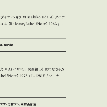
理
します。 Please purchase it if y
sahiko Iida A) ダイナ
 hand. *詳しくは ■■■状態・説
963 / DJ
://onbankutsu.the
川田晴久(あきれたぼういず~ダイナ・ブラザース)
くだ
グ 視聴■OBK274■ https://yout
ベル 関西編
新品未開封など A・綺麗・キズ等も無く、痛みも薄
見られる C・痛み多・キズ多く痛み多 *その
なきゃ,S
urchase it if you understand that
abelle"関西弁エロカヴァー、ほとんど猥談
outu.be/D7_9nQ52tTM?si=5JDZIyYC
の僕です・志村ケン/東村山音頭