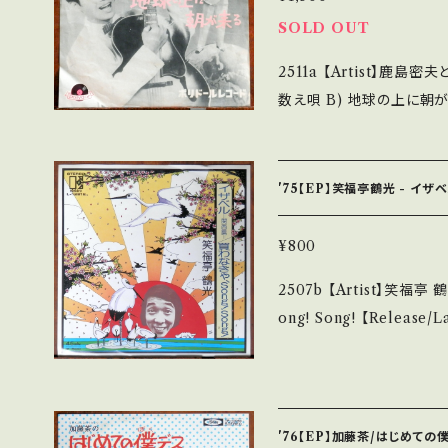
キズ多く痛み多 *その他、+ - で補足しています。 *中古という事をご
SOLD OUT
解して頂ける方のご購入をお願い致
2511a 【Artist】鹿島密夫とダイナ・ショウ #Hi
ou understand that it is second
数え唄 B) 地球の上に朝が来る 【Release/Label/Note】 1
明 / 発送について■■■ をご覧ください。 https
-1401 / ポリドール *
base.in/items/14252144 お知らせ等は、About 画面にてご確認
の弟子、鹿島密夫のコミカルソン
さい。 ___
u.be/0XuyYjuxi_w 【Condition】 Jacket/Record：B/B (国内盤)
'75【EP】笑福亭鶴光 - イザ
*ジャケしわ _________________________ 【About the
state/状態説明】 S・
¥800
い B・多少痛み・キズなど
2507b 【Artist】笑福亭 鶴光 # A) イザベル 関西編 B) 買わ
他、+ - で補足しています。 *中古という事をご理解して頂ける方のご購
ong! Song! 【Release/Label/Note】 1975 / L-1281E / ワーナー *
入をお願い致します。 Please p
シャルル・アズナヴール"Is
it is second hand. *詳しくは ■■■状態・説明 / 発送について■■
語り。 参考視聴: https://y
■ をご覧ください。 https://onbankutsu.thebase.in/items/142521
iORdfAm3 【Condition】 Jacket/Record：B/A- (国内盤) *ジャケ
44 お知らせ等は、About 画面にてご確認ください。 ___【bid】2606
しわ _________________________ 【About the state/
y
'76【EP】加藤茶/はじめて