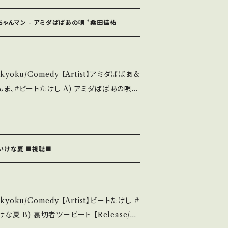
/ZR4Cc3HkbzM?si=27DA0lcYbVKndKl
ちゃんマン - アミダばばあの唄 *桑田佳祐
te/状態説明】 S・
キズ等も無く、痛みも薄い B・多少痛み・キズ
み多 *その他、+ - で補足していま
yokyoku/Comedy 【Artist】アミダばばあ&
u understand that it is second hand. *
1983 / 7A
/ 発送について■■■ をご覧ください。 ht
れたちひょうきん族」作詞・作曲: 桑田佳祐 ED
/items/14252144 お知らせ等は、Ab
ぶり！ ■参考視聴■ https://youtu.b
out 画面にてご確認ください。 ___
VG23L 【Condition】 Jacke
いたいけな夏 ■視聴■
/状態説明】 S・新品未開封など A・綺麗・キズ等も
痛み・キズなど見られる C・痛み多・キズ多く
okyoku/Comedy 【Artist】ビートたけし #
Please purchase it if you und