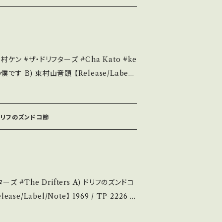
ど A・綺麗・キズ等も無く、痛みも薄い B・
C・痛み多・キズ多く痛み多 *その他、+ -
se it if you understand that it is
#ザ・ドリフターズ #Cha Kato #ke
0084 / 東芝EMI *「8時だヨ！全員集合」より 参
お知らせ等は、About 画面にてご確認ください。 ___
te/状態説明】 S・
 ドリフのズンドコ節
キズ等も無く、痛みも薄い B・多少痛み・キズ
み多 *その他、+ - で補足していま
u understand that it is second hand. *
) ドリフのズンドコ
/ 発送について■■■ をご覧ください。 ht
/items/14252144 お知らせ等は、Ab
ver.よりノリノリのズン
out 画面にてご確認ください。 ___