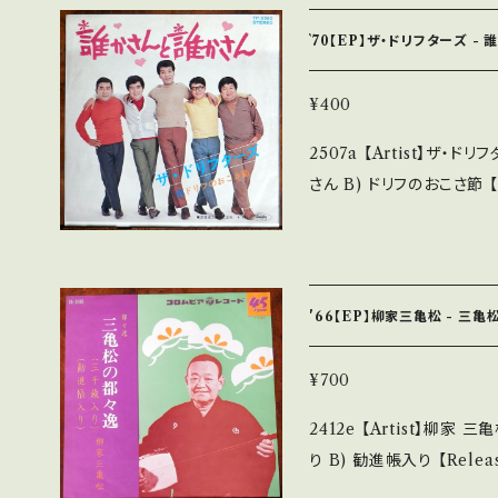
ズンズンズンドッコ♪ 参考視聴: 
M?si=27DA0lcYbVKndKlK 【Condition】 Jacket/Re
`70【EP】ザ・ドリフターズ -
(国内盤/Wジャケ) _________________________ 【Abou
t the state/状態説
¥400
みも薄い B・多少痛み・キ
2507a 【Artist】ザ・ドリフターズ #The Drifters A
*その他、+ - で補足しています。 *中古という事をご理解して頂ける方
さん B) ドリフのおこさ節 【Release/Label/Note】 1970 / TP-2360
のご購入をお願い致します。 Plea
/ 東芝音工 *荒井注 在籍
d that it is second hand. *詳しくは ■■■状態・説明 / 発
https://youtu.be/Jk
て■■■ をご覧ください。 https://onbankutsu.thebase.in/items/
【Condition】 Jacket/Record：B/B (国内盤
__________________ 【About the state/状態
'66【EP】柳家三亀松 - 三
品未開封など A・綺麗・キ
ど見られる C・痛み多・キズ多く痛み多
¥700
す。 *中古という事をご理解して頂ける方のご購入をお願い致します。 P
2412e 【Artist】柳家 三亀松 #Mikimatsu Yanagiya A)
lease purchase it if yo
り B) 勧進帳入り 【Release/Label/Note】 1966 / SA-3169 / コロ
詳しくは ■■■状態・説明 
ムビア *都々逸漫談 参考視聴: - 【Condition】 Jacket
tps://onbankutsu.thebase.in