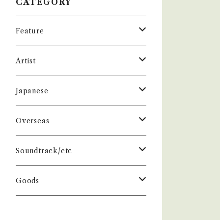
CATEGORY
Feature
昭和ヒット
Artist
50年代
昭和歌謡/演歌
THE BEATLES
Japanese
60年代
演歌/艶歌/お座敷
BEATLES
任侠//軍歌/やさぐれ歌謡
ELVIS, Rock 'n' Roll '50S
1950~60 'S
Overseas
70年代
ムード・コーラス歌謡
Johm
任侠/仁義
Group
日本のロックとフォーク
The Rolling Stones
1970'S
1950~60 'S
Soundtrack/etc
80年代
マイナー・ディープ歌謡
Paul
軍歌/戦時歌謡
Male
ロック歌謡
Group
Group
グループサウンズ/ウェスタン＆ロカビ
ザ・スパイダース 関連
1980'S
1970'S
邦画
Goods
リー
演歌ヒット
ビート・グルーヴ歌謡
George
やさぐれ歌謡
Female
70年代ロック
Male
Male
スパイダース
Group
Group
ドラマ
ザ・タイガース /沢田研二
俳優/喜劇役者/純音楽/音頭
1980'S
洋画
Book