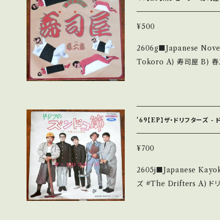
【About the state
無く、痛みも薄い B・多少
¥500
痛み多 *その他、+ - で補足しています。 *中古という事をご理解して頂
2606g■Japanese Novelty
ける方のご購入をお願い致します。 
Tokoro A) 寿司屋 B) 春二番 【Release/Label/Note】 1979 / C-1
erstand that it is second hand. *詳しくは
63 / キャニオン *編曲: 坂
送について■■■ をご覧ください。 https://onbankut
P5da5APtIC4?si=9fI7gej1_dspx1nQ 【Co
n/items/14252144 お知らせ等は、About 画面にてご確認ください。
rd：B/A- (国内盤) _________________________ 【Abou
___
t the state/状態説
'69【EP】ザ・ドリフターズ 
みも薄い B・多少痛み・キ
*その他、+ - で補足しています。 *中古という事をご理解して頂ける方
¥700
のご購入をお願い致します。 Plea
2605j■Japanese Kay
d that it is second hand. *詳しくは ■■■状態・説明 / 発
ズ #The Drifters A) ドリフのズンドコ節 B) 大変うたい込み 【Relea
て■■■ をご覧ください。 https://onbankutsu.thebase.in/items/
se/Label/Note】 196
シングル！ あきらver.よ