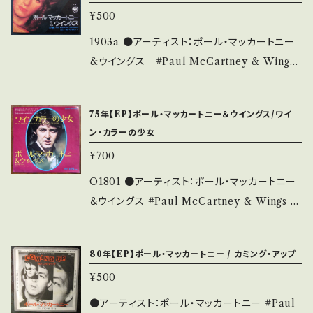
見方】 商品列に並ぶ ■状態・説明 / 発送につい
¥500
て■ をご覧ください。 お知らせ等は、About 画
面にてご確認ください。
1903a ●アーティスト：ポール・マッカートニー
&ウイングス #Paul McCartney & Wings
(A= ジュニアズ・ファーム (B= サリー・G ●説
明：1974 / EAR-10666 / 東芝EMI=apple *
75年【EP】ポール・マッカートニー＆ウイングス/ワイ
●状態：ジャケ/盤：B/B (国内盤/Wジャケ) *
ン・カラーの少女
【状態説明の見方】 商品列に並ぶ ■状態・説明
¥700
/ 発送について■ をご覧ください。 お知らせ等
は、About 画面にてご確認ください。
O1801 ●アーティスト：ポール・マッカートニー
＆ウイングス #Paul McCartney & Wings #
BEATLES ●曲 A/ワイン・カラーの少女 ・B/
やさしいアンサー ●説明：1973 / EPR-10863
80年【EP】ポール・マッカートニー / カミング・アップ
/ 東芝EMI *『ヴィーナス・アンド・マース』から
¥500
のセカンド・シングル。アルバムとは別ミックスve
r ●状態：ジャケ/盤：B/B+ (国内盤) 【状態説明
●アーティスト：ポール・マッカートニー #Paul