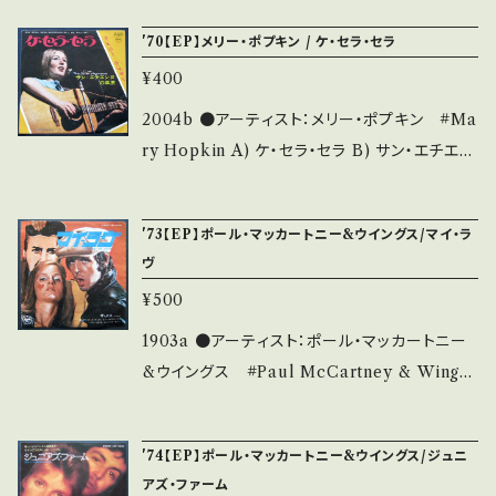
さい。
B) アイ・ライ・アラウンド ●説明：1973 / EAR-
'70【EP】メリー・ポプキン / ケ・セラ・セラ
10401 / Apple *"007死ぬのは奴らだ"OST
¥400
参考視聴 : https://youtu.be/EzrMuVGaxe
o ●状態：ジャケ/盤：B/B+ (国内盤/3つ折り) *
2004b ●アーティスト：メリー・ポプキン #Ma
【状態説明の見方】 商品列に並ぶ ■状態・説明
ry Hopkin A) ケ・セラ・セラ B) サン・エチエン
/ 発送について■ をご覧ください。 お知らせ等
ヌの草原 ●説明：1970 / AR-2584 / 東芝音工
は、About 画面にてご確認ください。
=APPLE *ポール・マッカートニー、リンゴ・スタ
'73【EP】ポール・マッカートニー&ウイングス/マイ・ラ
ー参加 ●状態：ジャケ/盤：B/C (国内盤/Wジャ
ヴ
ケ) *A=深い傷あり 【状態説明の見方】 商品列
¥500
に並ぶ ■状態・説明 / 発送について■ をご覧く
ださい。 お知らせ等は、About 画面にてご確認
1903a ●アーティスト：ポール・マッカートニー
ください。
&ウイングス #Paul McCartney & Wings
(A= マイ・ラヴ (B= ザ・メス ●説明：1973 / EA
R-10350 / 東芝音工=apple * ●状態：ジャケ/
'74【EP】ポール・マッカートニー&ウイングス/ジュニ
盤：B/B (国内盤/3ッ折ジャケ) * 【状態説明の
アズ・ファーム