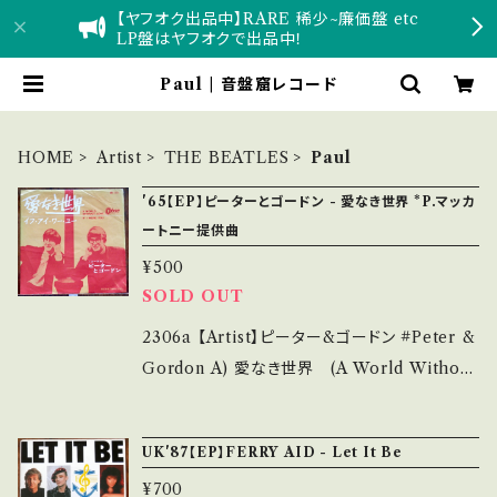
【ヤフオク出品中】RARE 稀少~廉価盤 etc
LP盤はヤフオクで出品中！
Paul | 音盤窟レコード
HOME
Artist
THE BEATLES
Paul
'65【EP】ピーターとゴードン - 愛なき世界 *P.マッカ
ートニー提供曲
¥500
SOLD OUT
2306a 【Artist】ピーター&ゴードン #Peter &
Gordon A) 愛なき世界 (A World Without
Love) B) イフ・アイ・ワー・ユー 【Release/La
bel/Note】 1965 / OR-1111 / 東芝音工 *ポー
UK'87【EP】FERRY AID - Let It Be
ル・マッカートニー提供曲。 リヴァプール・サウン
¥700
ド。デビューシングル 参考視聴: https://youtu.