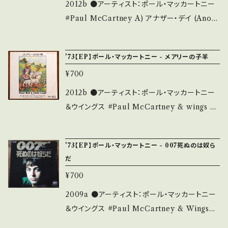
の他、+ - で補足しています。 *中古という事をご
盤) * 【状態説明の見方】 商品列に並ぶ ■状
2012b ●アーティスト：ポール・マッカートニー
理解して頂ける方のご購入をお願い致します。 P
態・説明 / 発送について■ をご覧ください。 お
#Paul McCartney A) アナザー・デイ (Anoth
lease purchase it if you understand that
知らせ等は、About 画面にてご確認ください。
er Day) B) オウ・ウーマン・オウ・ホワイ ●説
it is second hand. *詳しくは ■■■状態・説
明：1971 / EPR-10780 / 東芝EMI=Capital *
明 / 発送について■■■ をご覧ください。 http
'73【EP】ポール・マッカートニー - メアリーの子羊
初ソロアルバム『マッカートニー』シングル。 *参
s://onbankutsu.thebase.in/items/1425214
¥700
考視聴: https://youtu.be/6RV1AFtGHnQ
4 お知らせ等は、About 画面にてご確認くださ
●状態：ジャケ/盤：B+/A (国内盤/Wジャケ) *
2012b ●アーティスト：ポール・マッカートニー
い。 【Successful bid】2208
【状態説明の見方】 商品列に並ぶ ■状態・説明
＆ウイングス #Paul McCartney & wings A)
/ 発送について■ をご覧ください。 お知らせ等
メアリーの小羊 (Mary had A Little Lamb)
は、About 画面にてご確認ください。
B) リトル・ウーマン・ラヴ ●説明：1973 / EPR-
'73【EP】ポール・マッカートニー - 007死ぬのは奴ら
10783 / 東芝EMI=Capital *ウイングス名義
だ
2ndシングル。 *参考視聴: https://youtu.be/V
¥700
7Ntu4Rw3yw ●状態：ジャケ/盤：B+/A (国内
盤/Wジャケ) * 【状態説明の見方】 商品列に並
2009a ●アーティスト：ポール・マッカートニー
ぶ ■状態・説明 / 発送について■ をご覧くださ
＆ウイングス #Paul McCartney & Wings
い。 お知らせ等は、About 画面にてご確認くだ
A) 007死ぬのは奴らだ(Live And Let Die)