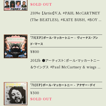
SOLD OUT
be/Tdx6lLvvRyg 【Condition】 Jacket/R
ecord：B-/B (国内盤) *ジャケしわ、インナー書
2109e 【Artist】V.A. #PAUL McCARTNEY
き込み _______________________
(The BEATLES), #KATE BUSH, #BOY G
__ 【About the state/状態説明】 S・新品未開
ERORGE A) Let It Be B) Let It Be (The
封など A・綺麗・キズ等も無く、痛みも薄い B・多
Gospel Jam Mix) 【Release/Label/Note】
'75【EP】ポール・マッカートニー - ヴィーナス・アン
少痛み・キズなど見られる C・痛み多・キズ多く
1987 / AID1 / CBS *ポール・マッカートニー、
ド・マース
痛み多 *その他、+ - で補足しています。 *中古と
ボーイ・ジョージ、ケイト・ブッシュほか 87年ベル
¥800
いう事をご理解して頂ける方のご購入をお願い
ギーで起こったフェリー転覆事故の被害救済の
致します。 Please purchase it if you under
ためのチャリティーシングル。 参考視聴: http
2012b ●アーティスト：ポール・マッカートニー
stand that it is second hand. *詳しくは ■
s://youtu.be/IeD0YwEQ_iU 【Condition】J
＆ウイングス #Paul McCartney & wings A)
■■状態・説明 / 発送について■■■ をご覧く
acket/Record：B/B+ (UK盤/袋ジャケ) * __
ヴィーナス・アンド・マース (Venus And Mar
ださい。 https://onbankutsu.thebase.in/ite
_______________________ 【Abou
s)/ロック・ショー B) マグネットとチタン男 ●説
ms/14252144 お知らせ等は、About 画面にて
'71【EP】ポール・マッカートニー - アナザー・デイ
t the state/状態説明】 S・新品未開封など A・
明：1975 / EPR-10881 / 東芝EMI=Capital *
ご確認ください。 ___【bid】2312
綺麗・キズ等も無く、痛みも薄い B・多少痛み・キ
¥500
ウイングス名義 12thシングル。アルバム未収録
SOLD OUT
ズなど見られる C・痛み多・キズ多く痛み多 そ
ショートver * ●状態：ジャケ/盤：B+/A (国内