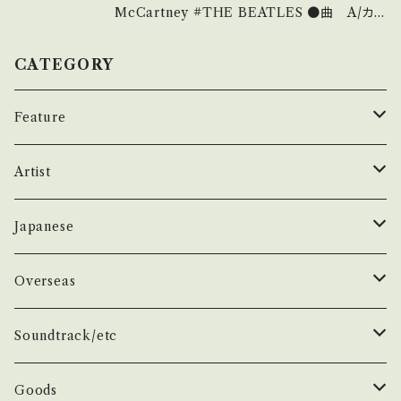
の見方】About 画面にてご確認ください。 そ
McCartney #THE BEATLES ●曲 A/カミ
の他、お知らせなどもそちらに載せております。
ング・アップ ・B/カミング・アップ(LIVE) ●説
明：1980 / EPR-20690 / 東芝EMI *ソロアル
CATEGORY
バム『マッカートニーII』発売に先行して発売さ
れたシングル曲。 *参考視聴：https://youtu.b
Feature
e/0d_Wv-gkHts ●状態：ジャケ/盤：C/B (国
内盤) 袋ジャケ。ジャケ底抜けあり。 【状態説明
昭和ヒット
Artist
の見方】About 画面にてご確認ください。 そ
の他、お知らせなどもそちらに載せております。
50年代
昭和歌謡/演歌
THE BEATLES
Japanese
60年代
演歌/艶歌/お座敷
BEATLES
任侠//軍歌/やさぐれ歌謡
ELVIS, Rock 'n' Roll '50S
1950~60 'S
Overseas
70年代
ムード・コーラス歌謡
Johm
任侠/仁義
Group
日本のロックとフォーク
The Rolling Stones
1970'S
1950~60 'S
Soundtrack/etc
80年代
マイナー・ディープ歌謡
Paul
軍歌/戦時歌謡
Male
ロック歌謡
Group
Group
グループサウンズ/ウェスタン＆ロカビリー
ザ・スパイダース 関連
1980'S
1970'S
邦画
Goods