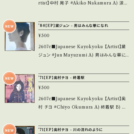
________________ 【About the stat
rtist】中村 晃子 #Akiko Nakamura A) 涙の
d. *詳しくは ■■■状態・説明 / 発送について
e/状態説明】 S・新品未開封など A・綺麗・キズ
森の物語 B) 夕陽に駆ける少年 【Release/La
■■■ をご覧ください。 https://onbankutsu.
等も無く、痛みも薄い B・多少痛み・キズなど見
bel/Note】 1969 / BS-934 / キング *10th.
thebase.in/items/14252144 お知らせ等は、A
'80【EP】黛ジュン - 男はみんな華になれ
られる C・痛み多・キズ多く痛み多 *その他、+ -
ひとりGSグルーヴ歌謡, NICE! ■参考視聴■
bout 画面にてご確認ください。 ___
で補足しています。 *中古という事をご理解して
¥500
https://youtu.be/O3ye78ILzcA?si=ZvX_
頂ける方のご購入をお願い致します。 Please p
ULk32t-f902B 【Condition】 Jacket/Recor
2607c■Japanese Kayokyoku 【Artist】黛
urchase it if you understand that it is se
d：B/B (国内盤/Bag Jacket) __________
ジュン #Jun Mayuzumi A) 男はみんな華に
cond hand. *詳しくは ■■■状態・説明 / 発
_______________ 【About the state/
なれ B) 愛に死す 【Release/Label/Note】 1
送について■■■ をご覧ください。 https://on
状態説明】 S・新品未開封など A・綺麗・キズ等
980 / 07SH-835 / CBSソニー * ■参考視聴
bankutsu.thebase.in/items/14252144 お知
'71【EP】奥村チヨ - 終着駅
も無く、痛みも薄い B・多少痛み・キズなど見ら
■ https://youtu.be/R6eZHDwfQLs?si=Vu
らせ等は、About 画面にてご確認ください。 __
れる C・痛み多・キズ多く痛み多 *その他、+ - で
¥500
-GZ1ecdZefwEMU 【Condition】 Jacket/R
_
補足しています。 *中古という事をご理解して頂
ecord：B/B (国内盤) *盤=曇りあり（視聴問題
2607c■Japanese Kayokyoku 【Artist】奥
ける方のご購入をお願い致します。 Please pur
なし） ________________________
村 チヨ #Chiyo Okumura A) 終着駅 B) 気
chase it if you understand that it is seco
_ 【About the state/状態説明】 S・新品未開
ままぐらしの女 【Release/Label/Note】 1980
nd hand. *詳しくは ■■■状態・説明 / 発送に
封など A・綺麗・キズ等も無く、痛みも薄い B・多
/ TP-2593 / 東芝音工 *25th A)作詞:千家和
ついて■■■ をご覧ください。 https://onbank
'71【EP】奥村チヨ - 川の流れのように
少痛み・キズなど見られる C・痛み多・キズ多く
也,作曲:浜圭介 B)作詞:阿久悠,作曲:筒美京平