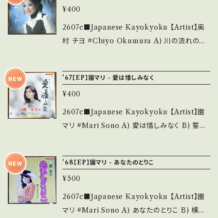
utsu.thebase.in/items/14252144 お知らせ
痛み多 *その他、+ - で補足しています。 *中古と
¥400
■参考視聴■ https://youtu.be/d_l9rGm0
等は、About 画面にてご確認ください。 ___
いう事をご理解して頂ける方のご購入をお願い
hSs?si=32KuGV1L5Tt3p8Qv 【Condition】
2607c■Japanese Kayokyoku 【Artist】奥
致します。 Please purchase it if you under
Jacket/Record：B/B+ (国内盤) ________
村 チヨ #Chiyo Okumura A) 川の流れのよ
stand that it is second hand. *詳しくは ■
_________________ 【About the stat
うに B) 冷たい女と呼ばれても 【Release/Lab
■■状態・説明 / 発送について■■■ をご覧く
e/状態説明】 S・新品未開封など A・綺麗・キズ
el/Note】 1980 / TP-2486 / 東芝EMI *24t
ださい。 https://onbankutsu.thebase.in/ite
'67【EP】園マリ - 愛は惜しみなく
等も無く、痛みも薄い B・多少痛み・キズなど見
h/作詞:橋本淳,作曲:中村泰士 ■参考視聴■ h
ms/14252144 お知らせ等は、About 画面にて
られる C・痛み多・キズ多く痛み多 *その他、+ -
¥400
ttps://youtu.be/hBswrsWd48E?si=JAHkk
ご確認ください。 ___
で補足しています。 *中古という事をご理解して
bxmW7ni2ZEs 【Condition】 Jacket/Recor
2607c■Japanese Kayokyoku 【Artist】園
頂ける方のご購入をお願い致します。 Please p
d：B/B (国内盤) __________________
マリ #Mari Sono A) 愛は惜しみなく B) 誓っ
urchase it if you understand that it is se
_______ 【About the state/状態説明】 S・
てほしい 【Release/Label/Note】 1967 / SD
cond hand. *詳しくは ■■■状態・説明 / 発
新品未開封など A・綺麗・キズ等も無く、痛みも
R-1291 / ポリドール *27th/作詞:川内康範,作
送について■■■ をご覧ください。 https://on
'68【EP】園マリ - あなたのとりこ
薄い B・多少痛み・キズなど見られる C・痛み
曲:宮川泰 ■参考視聴■ https://youtu.be/d0
bankutsu.thebase.in/items/14252144 お知
多・キズ多く痛み多 *その他、+ - で補足してい
¥500
2mv2Xo83k?si=3xZXO3iaeFCSCV19 【C
らせ等は、About 画面にてご確認ください。 __
ます。 *中古という事をご理解して頂ける方のご
ondition】 Jacket/Record：B/B (国内盤/Ba
2607c■Japanese Kayokyoku 【Artist】園
_
購入をお願い致します。 Please purchase it i
gJacket) _____________________
マリ #Mari Sono A) あなたのとりこ B) 横を