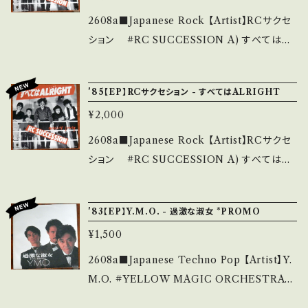
n be seen C・A lot of pain, a lot of scrat
2608a■Japanese Rock 【Artist】RCサクセ
ches, a lot of pain It is supplemented wi
ション #RC SUCCESSION A) すべてはAL
th + or - *中古という事をご理解して頂ける方
RIGHT（YA BABY） B) 春うらら 【Release/
のご購入をお願い致します。 Please purchase
Label/Note】 1985 / WTP-17712 / 東芝EM
'85【EP】RCサクセション - すべてはALRIGHT
it if you understand that it is second han
I *自主事務所「うむ」設立第一弾シングル！アル
d. ■■■ ■■■ ■■■ ■■■ ■■■ ■■
¥2,000
バム未収録 ■参考視聴■ https://youtu.be/q
■ ■■■ 【発送の商品について】 ・緩衝材とし
cdESpj8yrk?si=8p9UsYkFmm6xGwdB
2608a■Japanese Rock 【Artist】RCサクセ
てリサイクル段ボールを使用しております。 ・シ
【Condition】 Jacket/Record：A/A (国内盤/
ション #RC SUCCESSION A) すべてはAL
ングル(EP)盤は、洗浄し、中袋(透明丸底ビニー
PROMO 白レーベル) ______________
RIGHT（YA BABY） B) 春うらら 【Release/
ル)と外袋をお付けしています。(画像2) ・インナ
___________ 【About the state/状態説
Label/Note】 1985 / WTP-17712 / 東芝EM
ー(インナースリーブ)については基本的に、当初
'83【EP】Y.M.O. - 過激な淑女 *PROMO
明】 S・新品未開封など A・綺麗・キズ等も無く、
I *自主事務所「うむ」設立第一弾シングル！アル
から付属されていた物となります。 あまりに痛
痛みも薄い B・多少痛み・キズなど見られる C・
¥1,500
バム未収録 ■参考視聴■ https://youtu.be/q
みが酷いインナーに関しては、付属の物とは別
痛み多・キズ多く痛み多 *その他、+ - で補足し
cdESpj8yrk?si=8p9UsYkFmm6xGwdB
2608a■Japanese Techno Pop 【Artist】Y.
に白インナーをお付けしております。 ★レコード
ています。 *中古という事をご理解して頂ける方
【Condition】 Jacket/Record：A/A- (国内盤)
M.O. #YELLOW MAGIC ORCHESTRA
洗浄の動画 https://youtu.be/FVvLKAIFhn
のご購入をお願い致します。 Please purchase
_________________________ 【Ab
A) 過激な淑女 B) SEE-THROUGH 【Relea
M 【発送料金についてのお願い】 ◆EP10枚以