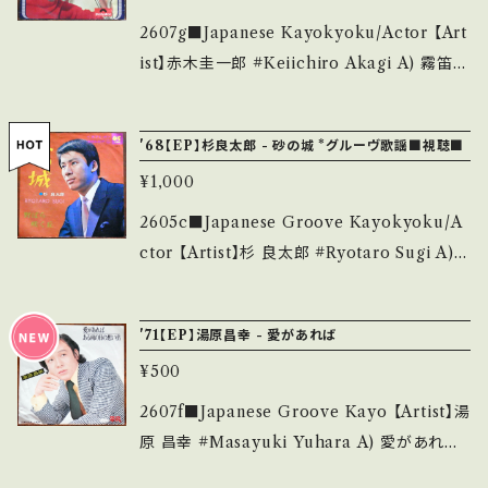
認ください。 ___
購入をお願い致します。 Please purchase it i
w?si=xuKm87FNIlR9delE 【Condition】 Ja
2607g■Japanese Kayokyoku/Actor 【Art
f you understand that it is second hand.
cket/Record：B+/A (国内盤/BagJacket/SH
ist】赤木圭一郎 #Keiichiro Akagi A) 霧笛が
*詳しくは ■■■状態・説明 / 発送について■
EET) ________________________
俺を呼んでいる / 黒い霧の町 B) 不敵に笑う
■■ をご覧ください。 https://onbankutsu.th
_ 【About the state/状態説明】 S・新品未開
男 / 海の情事に賭けろ 【Release/Label/No
ebase.in/items/14252144 お知らせ等は、Ab
'68【EP】杉良太郎 - 砂の城 *グルーヴ歌謡■視聴■
封など A・綺麗・キズ等も無く、痛みも薄い B・多
te】 1966 / SKR-1004 / 日本グラモフォン ■
out 画面にてご確認ください。 ___
少痛み・キズなど見られる C・痛み多・キズ多く
¥1,000
参考視聴■ - 【Condition】 Jacket/Record：
痛み多 *その他、+ - で補足しています。 *中古と
B/B (国内盤/Bag Jacket) ___________
2605c■Japanese Groove Kayokyoku/A
いう事をご理解して頂ける方のご購入をお願い
______________ 【About the state/状
ctor 【Artist】杉 良太郎 #Ryotaro Sugi A)
致します。 Please purchase it if you under
態説明】 S・新品未開封など A・綺麗・キズ等も
砂の城 B) 野ばら咲く丘 【Release/Label/No
stand that it is second hand. *詳しくは ■
無く、痛みも薄い B・多少痛み・キズなど見られ
te】 1968 / SAS-1101 / コロムビア *作詞:関沢
■■状態・説明 / 発送について■■■ をご覧く
'71【EP】湯原昌幸 - 愛があれば
る C・痛み多・キズ多く痛み多 *その他、+ - で補
新一,作曲: 市川昭介, 強力ファズギター！ ■視
ださい。 https://onbankutsu.thebase.in/ite
足しています。 *中古という事をご理解して頂け
¥500
聴■OBK328■ https://youtu.be/LoP6kM
ms/14252144 お知らせ等は、About 画面にて
る方のご購入をお願い致します。 Please purc
SSBbQ 【Condition】 Jacket/Record：B/B+
2607f■Japanese Groove Kayo 【Artist】湯
ご確認ください。 ___
hase it if you understand that it is secon
(国内盤) ______________________
原 昌幸 #Masayuki Yuhara A) 愛があれば
d hand. *詳しくは ■■■状態・説明 / 発送に
___ 【About the state/状態説明】 S・新品未
B) ある雨の日の想い出 【Release/Label/No