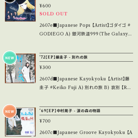
ます。 *中古という事をご理解して頂ける方のご
¥600
7316D6k?si=rsBu1pDwI2WGkpJ9 【Condi
購入をお願い致します。 Please purchase it i
SOLD OUT
tion】 Jacket/Record：B/A- (国内盤) *ジャケ
f you understand that it is second hand.
滲み ________________________
2607e■Japanese Pops 【Artist】ゴダイゴ #
*詳しくは ■■■状態・説明 / 発送について■
_ 【About the state/状態説明】 S・新品未開
GODIEGO A) 銀河鉄道999（The Galaxy E
■■ をご覧ください。 https://onbankutsu.th
封など A・綺麗・キズ等も無く、痛みも薄い B・多
xpress 999） B) テイキング・オフ (TAKING
ebase.in/items/14252144 お知らせ等は、Ab
少痛み・キズなど見られる C・痛み多・キズ多く
OFF!) 【Release/Label/Note】 1979 / CK-
out 画面にてご確認ください。 ___
'72【EP】藤圭子 - 別れの旅
痛み多 *その他、+ - で補足しています。 *中古と
537 / コロムビア *11th / 映画「銀河鉄道999」
いう事をご理解して頂ける方のご購入をお願い
¥300
OST ■参考視聴■ - 【Condition】 Jacket/R
致します。 Please purchase it if you under
ecord：B+/A (国内盤) ______________
2607d■Japanese Kayokyoku 【Artist】藤
stand that it is second hand. *詳しくは ■
___________ 【About the state/状態説
圭子 #Keiko Fuji A) 別れの旅 B) 哀別 【Rel
■■状態・説明 / 発送について■■■ をご覧く
明】 S・新品未開封など A・綺麗・キズ等も無く、
ease/Label/Note】 1972 / JRT-1237 / ビク
ださい。 https://onbankutsu.thebase.in/ite
痛みも薄い B・多少痛み・キズなど見られる C・
ター *作詞:阿久悠、作曲:猪俣公章 ■参考視聴
ms/14252144 お知らせ等は、About 画面にて
'69【EP】中村晃子 - 涙の森の物語
痛み多・キズ多く痛み多 *その他、+ - で補足し
■ https://youtu.be/WRL6e5-f86g?si=iCR
ご確認ください。 ___
ています。 *中古という事をご理解して頂ける方
¥700
yA9Sl7LeNW22n 【Condition】 Jacket/Rec
のご購入をお願い致します。 Please purchase
ord：B/B (国内盤) *ジャケシミ _________
2607c■Japanese Groove Kayokyoku 【A
it if you understand that it is second han