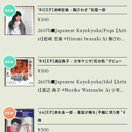
頂ける方のご購入をお願い致します。 Please p
n】 Jacket/Record：B/B (国内盤) _______
abel/Note】 1983 / 7DS0060 / kitty *4th/
urchase it if you understand that it is se
'81【EP】岩崎宏美 - 胸さわぎ *松尾一彦
__________________ 【About the st
作詞:井上陽水、作曲:玉置浩二、編曲:星勝 '83
cond hand. *詳しくは ■■■状態・説明 / 発
ate/状態説明】 S・新品未開封など A・綺麗・キ
¥300
BIG HIT! ■参考視聴■ https://youtu.be/k
送について■■■ をご覧ください。 https://on
ズ等も無く、痛みも薄い B・多少痛み・キズなど
dksI3--M_g?si=Ok7z_Ob1GN7ynjBW 【C
2607h■Japanese Kayokyoku/Pops 【Arti
bankutsu.thebase.in/items/14252144 お知
見られる C・痛み多・キズ多く痛み多 *その他、+
ondition】 Jacket/Record：B/A- (国内盤) _
st】岩崎 宏美 #Hiromi Iwasaki A) 胸さわぎ
らせ等は、About 画面にてご確認ください。 __
- で補足しています。 *中古という事をご理解し
________________________ 【Abo
B) 潮風の物語 【Release/Label/Note】 1981
_
て頂ける方のご購入をお願い致します。 Please
ut the state/状態説明】 S・新品未開封など
/ SV-7076 / ビクター *23th/作詞曲:松尾一彦
purchase it if you understand that it is s
'84【EP】渡辺典子 - 少年ケニヤ/花の色 *デビュー
A・綺麗・キズ等も無く、痛みも薄い B・多少痛
（オフコース） ■参考視聴■ https://youtu.b
econd hand. *詳しくは ■■■状態・説明 / 発
み・キズなど見られる C・痛み多・キズ多く痛み
¥500
e/73sg34bO0aY?si=ZYtRC6c1C1QdGYM
送について■■■ をご覧ください。 https://on
多 *その他、+ - で補足しています。 *中古という
T 【Condition】 Jacket/Record：B/A (国内
2607h■Japanese Kayokyoku/Idol 【Artis
bankutsu.thebase.in/items/14252144 お知
事をご理解して頂ける方のご購入をお願い致し
盤) *ジャケ滲み __________________
t】渡辺 典子 #Noriko Watanabe A) 少年ケ
らせ等は、About 画面にてご確認ください。 __
ます。 Please purchase it if you understan
_______ 【About the state/状態説明】 S・
ニヤ B) 花の色 【Release/Label/Note】 198
_
d that it is second hand. *詳しくは ■■■
新品未開封など A・綺麗・キズ等も無く、痛みも
4 / AH-407 / コロムビア *デビュー・シングル/
状態・説明 / 発送について■■■ をご覧くださ
'66【EP】赤木圭一郎 - 霧笛が俺を/不敵に笑う男 *4
薄い B・多少痛み・キズなど見られる C・痛み
同名アニメ映画主題歌 A)作詞:阿木燿子, 作曲:
い。 https://onbankutsu.thebase.in/items/1
曲
多・キズ多く痛み多 *その他、+ - で補足してい
宇崎竜童/ B)作詞:三浦徳子, 作曲:財津和夫 ■
4252144 お知らせ等は、About 画面にてご確
ます。 *中古という事をご理解して頂ける方のご
¥500
参考視聴■ https://youtu.be/Xj3MP9RQSF