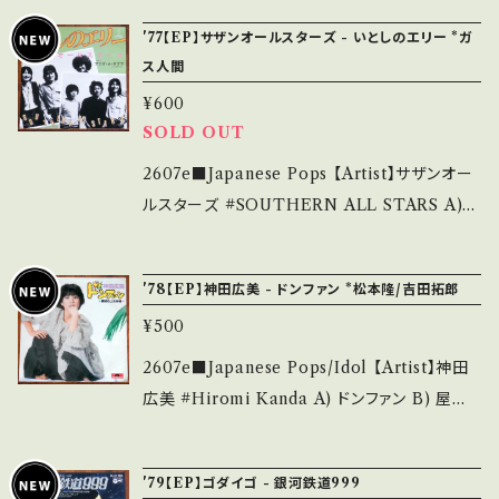
ついて■■■ をご覧ください。 https://onbank
開封など A・綺麗・キズ等も無く、痛みも薄い B・
te】 1971 / US-724 / UNION *作曲:筒美京平
utsu.thebase.in/items/14252144 お知らせ
'77【EP】サザンオールスターズ - いとしのエリー *ガ
多少痛み・キズなど見られる C・痛み多・キズ多
■参考視聴■ https://youtu.be/BE0dvDJ-L
等は、About 画面にてご確認ください。 ___
ス人間
く痛み多 *その他、+ - で補足しています。 *中古
fk?si=K3wPZT8PP6-inLkU 【Condition】 J
という事をご理解して頂ける方のご購入をお願
¥600
acket/Record：B/B+ (国内盤) ________
SOLD OUT
い致します。 Please purchase it if you und
_________________ 【About the stat
erstand that it is second hand. *詳しくは
e/状態説明】 S・新品未開封など A・綺麗・キズ
2607e■Japanese Pops 【Artist】サザンオー
■■■状態・説明 / 発送について■■■ をご覧
等も無く、痛みも薄い B・多少痛み・キズなど見
ルスターズ #SOUTHERN ALL STARS A)
ください。 https://onbankutsu.thebase.in/it
られる C・痛み多・キズ多く痛み多 *その他、+ -
いとしのエリー B) アブダ・カ・ダブラ (TYPE 3)
ems/14252144 お知らせ等は、About 画面に
で補足しています。 *中古という事をご理解して
【Release/Label/Note】 1977 / VH-1040 /
てご確認ください。 ___
'78【EP】神田広美 - ドンファン *松本隆/吉田拓郎
頂ける方のご購入をお願い致します。 Please p
ビクター *Netflix『ガス人間(2026)』劇中歌 ■
¥500
urchase it if you understand that it is se
参考視聴■ - 【Condition】 Jacket/Recor
cond hand. *詳しくは ■■■状態・説明 / 発
d：B+/A (国内盤) _________________
2607e■Japanese Pops/Idol 【Artist】神田
送について■■■ をご覧ください。 https://on
________ 【About the state/状態説明】
広美 #Hiromi Kanda A) ドンファン B) 屋根
bankutsu.thebase.in/items/14252144 お知
S・新品未開封など A・綺麗・キズ等も無く、痛み
の上の仔猫 【Release/Label/Note】 1978 /
らせ等は、About 画面にてご確認ください。 __
も薄い B・多少痛み・キズなど見られる C・痛み
DR6220 / ポリドール *作詞:松本隆、作曲:吉田
_
'79【EP】ゴダイゴ - 銀河鉄道999
多・キズ多く痛み多 *その他、+ - で補足してい
拓郎 ■参考視聴■ https://youtu.be/MbQQ