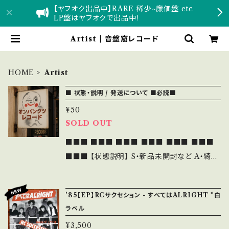
【ヤフオク出品中】RARE 稀少~廉価盤 etc
LP盤はヤフオクで出品中！
Artist | 音盤窟レコード
HOME
Artist
■ 状態・説明 / 発送について ■必読■
¥50
SOLD OUT
■■■ ■■■ ■■■ ■■■ ■■■ ■■■
■■■ 【状態説明】 S・新品未開封など A・綺
麗・キズ等も無く、痛みも薄い B・多少痛み・キズ
など見られる C・痛み多・キズ多く痛み多 その
'85【EP】RCサクセション - すべてはALRIGHT *白
他、+ - で補足しています。 【About the state
ラベル
】 S・New unopened A・No cleanliness or
¥3,500
scratches B・Some pain and scratches ca