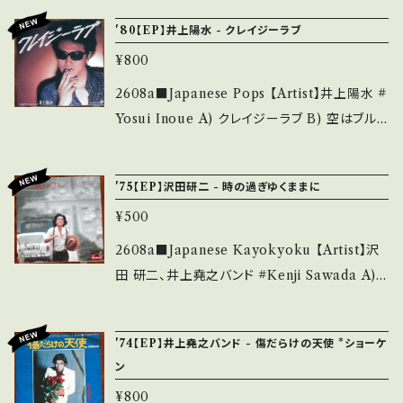
it if you understand that it is second han
out the state/状態説明】 S・新品未開封など
se/Label/Note】 1983 / YLR-707 / アルファ
上は必ずゆうパックをご選択下さい！ ◆EP1~9
d. *詳しくは ■■■状態・説明 / 発送について
'80【EP】井上陽水 - クレイジーラブ
A・綺麗・キズ等も無く、痛みも薄い B・多少痛
*8thシングル。オリジナルアルバム未収録 A)作
枚の発送方法は、ゆうパケット（追跡サービス）
■■■ をご覧ください。 https://onbankutsu.
み・キズなど見られる C・痛み多・キズ多く痛み
¥800
詞:松本隆, B)ピーター・バラカン ■参考視聴■
国内一律 310円 となりました。 ・インター
thebase.in/items/14252144 お知らせ等は、A
多 *その他、+ - で補足しています。 *中古という
https://youtu.be/PtAPSgGH1mg?si=8e1G
2608a■Japanese Pops 【Artist】井上陽水 #
ネット上で配達状況を確認できます。 *1枚か
bout 画面にてご確認ください。 ___
事をご理解して頂ける方のご購入をお願い致し
Lwk3vPT2se-N 【Condition】 Jacket/Reco
Yosui Inoue A) クレイジーラブ B) 空はブル
ら9枚までこちらの送料となります。 ◆ ¥3,000
ます。 Please purchase it if you understan
rd：A-/A- (国内盤/BagJacket/PROMO) __
ーエンジェル 【Release/Label/Note】 1980 /
以上のご注文で国内送料が無料になります。 ◆
d that it is second hand. *詳しくは ■■■
_______________________ 【Abou
7K-7 / フォーライフ *山口百恵へ提供曲セルフ
当方、個人営業のため、領収書発行については
状態・説明 / 発送について■■■ をご覧くださ
'75【EP】沢田研二 - 時の過ぎゆくままに
t the state/状態説明】 S・新品未開封など A・
カバー ■参考視聴■ https://youtu.be/4PjF
手書きのものとなります。 注文の際にご依頼頂
い。 https://onbankutsu.thebase.in/items/1
綺麗・キズ等も無く、痛みも薄い B・多少痛み・キ
¥500
dY6Yld8?si=jvAub5iXwKuXLPT9 【Condi
ければ、同封して送らせていただきます。 尚、明
4252144 お知らせ等は、About 画面にてご確
ズなど見られる C・痛み多・キズ多く痛み多 *そ
tion】 Jacket/Record：B/A- (国内盤) ____
細書発行はやっておりませんので悪しからずご
2608a■Japanese Kayokyoku 【Artist】沢
認ください。 ___
の他、+ - で補足しています。 *中古という事をご
_____________________ 【About t
容赦願います。 ◆ゆうパック（保証・追跡サービ
田 研二、井上堯之バンド #Kenji Sawada A)
理解して頂ける方のご購入をお願い致します。 P
he state/状態説明】 S・新品未開封など A・綺
ス）もお選びできます。 http://www.post.japa
時の過ぎゆくままに B) 旅立つ朝 【Release/La
lease purchase it if you understand that
麗・キズ等も無く、痛みも薄い B・多少痛み・キズ
npost.jp/service/you_pack/charge/ichir
bel/Note】 1975 / DR-1965 / ポリドール *14
it is second hand. *詳しくは ■■■状態・説
'74【EP】井上堯之バンド - 傷だらけの天使 *ショーケ
など見られる C・痛み多・キズ多く痛み多 *その
an/18.html *グッズに関しては、個別の送料
th '75 HIT! A)作詞:阿久悠、作曲・編曲：大野
明 / 発送について■■■ をご覧ください。 http
ン
他、+ - で補足しています。 *中古という事をご理
となります！ *書籍など、ゆうパケットは選択
克夫 B)作詞：安井かずみ、作曲：加瀬邦彦 ■参
s://onbankutsu.thebase.in/items/1425214
解して頂ける方のご購入をお願い致します。 Ple
¥800
できません！ 【商品に不備がある場合の返品に
考視聴■ https://youtu.be/1Qi7c-pcq-A?si