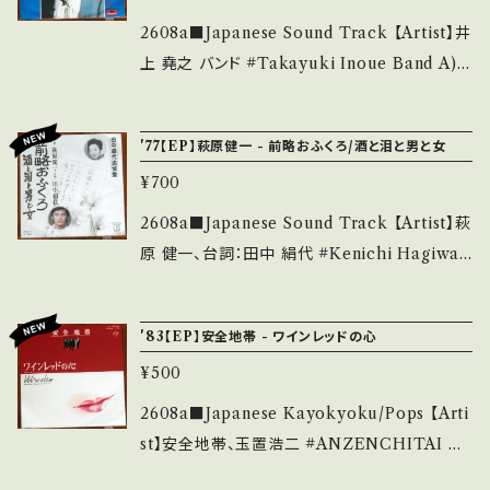
4 お知らせ等は、About 画面にてご確認くださ
ase purchase it if you understand that it
ついて】 商品の間違い、その他商品説明にない
=1PXIDgf5sPUrlp90 【Condition】 Jacket/
2608a■Japanese Sound Track 【Artist】井
い。 ___
is second hand. *詳しくは ■■■状態・説明
欠陥がある場合、返品受け付けてます。 ■返品
Record：B/B (国内盤) _____________
上 堯之 バンド #Takayuki Inoue Band A)
/ 発送について■■■ をご覧ください。 https://
手数料なし ■返品配送料の実費（当方不備の
____________ 【About the state/状態
傷だらけの天使、天使の憂鬱 B) 天使の享楽、天
onbankutsu.thebase.in/items/14252144
場合、無料です） ■返品可能期間は、7日間以内
説明】 S・新品未開封など A・綺麗・キズ等も無
使の欲望 【Release/Label/Note】 1974 / DR
お知らせ等は、About 画面にてご確認ください。
'77【EP】萩原健一 - 前略おふくろ/酒と泪と男と女
となります。 *期間内にメール、BASEメッセージ
く、痛みも薄い B・多少痛み・キズなど見られる
-1888 / ポリドール *萩原健一の代表ドラマ『傷
___
でご連絡ください。 ■EMS（国際スピード郵便）
C・痛み多・キズ多く痛み多 *その他、+ - で補足
¥700
だらけの天使』OST 文句なしタイトル曲含むぶ
について シングル盤1〜5枚まで(500gまで)の
しています。 *中古という事をご理解して頂ける
っちぎりグルーヴ！ 作曲：大野克夫、井上堯之 ■
2608a■Japanese Sound Track 【Artist】萩
料金となります。 それ以上のご注文の場合は "E
方のご購入をお願い致します。 Please purcha
参考視聴■ https://youtu.be/7aSNIbQOEE
原 健一、台詞：田中 絹代 #Kenichi Hagiwar
MS 6~10枚"をご選択ください。 ■About EM
se it if you understand that it is second
s?si=9CIRK3oAa4kQaZYS 【Condition】 J
a A) 前略おふくろ B) 酒と泪と男と女 【Releas
S (Express Mail Service) The price is fo
hand. *詳しくは ■■■状態・説明 / 発送につ
acket/Record：B/B+ (国内盤) ________
e/Label/Note】 1977 / BMA-1023 / ワーナ
r 1 to 5 singles (up to 500g). For more o
いて■■■ をご覧ください。 https://onbanku
'83【EP】安全地帯 - ワインレッドの心
_________________ 【About the stat
ー *4th /田中絹代追悼盤・倉本聰・名作ドラマ
rders, please select "EMS 6 ~ 10".
tsu.thebase.in/items/14252144 お知らせ等
e/状態説明】 S・新品未開封など A・綺麗・キズ
¥500
A)作詞：藤公之介, 作曲：森田公一, 編曲：井上
は、About 画面にてご確認ください。 ___
等も無く、痛みも薄い B・多少痛み・キズなど見
堯之 B)作詞曲：河島英五, 編曲：井上堯之, 名
2608a■Japanese Kayokyoku/Pops 【Arti
られる C・痛み多・キズ多く痛み多 *その他、+ -
唄！ ■参考視聴■ https://youtu.be/MEY6d
st】安全地帯、玉置浩二 #ANZENCHITAI A)
で補足しています。 *中古という事をご理解して
B-nEjs?si=uHsEjQl8DjpZaAyS 【Conditio
ワインレッドの心 B) We're alive 【Release/L