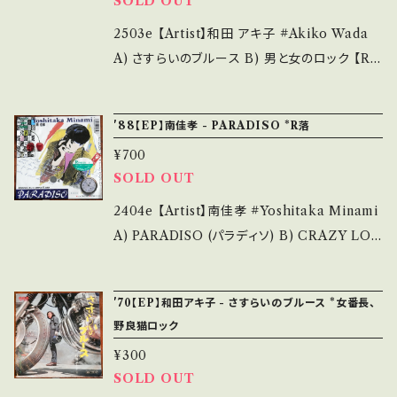
面にてご確認ください。 ___
SOLD OUT
erstand that it is second hand. *詳しくは
封など A・綺麗・キズ等も無く、痛みも薄い B・多
■■■状態・説明 / 発送について■■■ をご覧
少痛み・キズなど見られる C・痛み多・キズ多く
2503e 【Artist】和田 アキ子 #Akiko Wada
ください。 https://onbankutsu.thebase.in/it
痛み多 *その他、+ - で補足しています。 *中古と
A) さすらいのブルース B) 男と女のロック 【Re
ems/14252144 お知らせ等は、About 画面に
いう事をご理解して頂ける方のご購入をお願い
lease/Label/Note】 1970 / JRT-1087 / RC
てご確認ください。 ___【bid】2511y
致します。 Please purchase it if you under
A *和田アキ子主演「女番長、野良猫ロック」主
'88【EP】南佳孝 - PARADISO *R落
stand that it is second hand. *詳しくは ■
題歌 参考視聴: https://youtu.be/mIW7lYP
¥700
■■状態・説明 / 発送について■■■ をご覧く
LCTM 【Condition】 Jacket/Record：B/B
SOLD OUT
ださい。 https://onbankutsu.thebase.in/ite
(国内盤) *ジャケしみ _______________
ms/14252144 お知らせ等は、About 画面にて
__________ 【About the state/状態説
2404e 【Artist】南佳孝 #Yoshitaka Minami
ご確認ください。 ___【bid】2607y
明】 S・新品未開封など A・綺麗・キズ等も無く、
A) PARADISO (パラディソ) B) CRAZY LOV
痛みも薄い B・多少痛み・キズなど見られる C・
E 【Release/Label/Note】 1988 / 07SH-30
痛み多・キズ多く痛み多 *その他、+ - で補足し
98 / CBSソニー *22th / 東映「疵」主題歌（花
'70【EP】和田アキ子 - さすらいのブルース *女番長、
ています。 *中古という事をご理解して頂ける方
形敬・伝記映画） 作詞:松本隆(A)、小西康陽(B)
野良猫ロック
のご購入をお願い致します。 Please purchase
参考視聴: https://youtu.be/-RBi-3x9EmU?
¥300
it if you understand that it is second han
si=fpt4HedqocezdlFh 【Condition】 Jacke
SOLD OUT
d. *詳しくは ■■■状態・説明 / 発送について
t/Record：B/B+ (国内盤) *レンタル落ち(ジャ