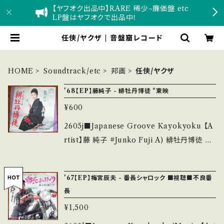
【ヤフオク出品中】RARE 稀少~廉価盤 etc
LP盤はヤフオクで出品中！
任侠/ヤクザ | 音盤窟レコード
HOME
Soundtrack/etc
邦画
任侠/ヤクザ
'68【EP】藤純子 - 緋牡丹博徒 *東映
¥600
2605j■Japanese Groove Kayokyoku 【A
rtist】藤 純子 #Junko Fuji A) 緋牡丹博徒 B)
たった一度の恋 【Release/Label/Note】 196
8 / SV-1042 / ビクター *東映映画主題歌、や
'67【EP】梅宮辰夫 - 番長シャロック ■視聴■不良番
さぐれ歌謡 ■参考視聴■ https://youtu.be/
長
W4Ivg-CyPtk?si=8QDBAw7VCxK1vdcg
¥1,500
【Condition】 Jacket/Record：B/B (国内盤)