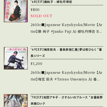
bankutsu.thebase.in/items/14252144 お知
'68【EP】藤純子 - 緋牡丹博徒
多・キズ多く痛み多 *その他、+ - で補足してい
里』主題歌 【Condition】 Jacket/Record：B/
らせ等は、About 画面にてご確認ください。
ます。 *中古という事をご理解して頂ける方のご
¥800
B+ (国内盤/W Jacket/振付) *プッシュ・アウ
購入をお願い致します。 Please purchase it i
SOLD OUT
ト・センター欠 ___________________
f you understand that it is second hand.
______ 【About the state/状態説明】 S・新
2603c■Japanese Kayokyoku/Movie 【Ar
*詳しくは ■■■状態・説明 / 発送について■
品未開封など A・綺麗・キズ等も無く、痛みも薄
tist】藤 純子 #Junko Fuji A) 緋牡丹博徒 B)
■■ をご覧ください。 https://onbankutsu.th
い B・多少痛み・キズなど見られる C・痛み多・
たった一度の恋 【Release/Label/Note】 196
ebase.in/items/14252144 お知らせ等は、Ab
キズ多く痛み多 *その他、+ - で補足しています。
8 / SV-1042 / ビクター *東映映画主題歌、や
out 画面にてご確認ください。 ___
'69【EP】梅宮辰夫 - 番長新宿仁義/夢は夜ひらく *番
*中古という事をご理解して頂ける方のご購入を
さぐれ歌謡 ■参考視聴■ https://youtu.be/
長シリーズ
お願い致します。 Please purchase it if you
W4Ivg-CyPtk?si=8QDBAw7VCxK1vdcg
¥1,200
understand that it is second hand. *詳しく
【Condition】 Jacket/Record：B/B (国内盤)
は ■■■状態・説明 / 発送について■■■ を
*ジャケしわ ____________________
2603c■Japanese Kayokyoku/Movie 【Ar
ご覧ください。 https://onbankutsu.thebase.i
_____ 【About the state/状態説明】 S・新
tist】梅宮 辰夫 #Tatsuo Umemiya A) 番長
n/items/14252144 お知らせ等は、About 画
品未開封など A・綺麗・キズ等も無く、痛みも薄
新宿仁義 B) 夢は夜ひらく 【Release/Label/
面にてご確認ください。 ___
い B・多少痛み・キズなど見られる C・痛み多・
Note】 1969 / A-39 / テイチク *東映不良番
'70【EP】和田アキ子 - さすらいのブルース *女番長野
キズ多く痛み多 *その他、+ - で補足しています。
長シリーズ主題歌 ■参考視聴■ https://yout
良猫ロック
*中古という事をご理解して頂ける方のご購入を
u.be/GF_zszy7xcI?si=qSTgSCfH7o9Kayi