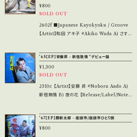
¥800
お願い致します。 Please purchase it if you
Q 【Condition】 Jacket/Record：C+/B (国内
SOLD OUT
understand that it is second hand. *詳しく
盤) *ジャケしわ多 ________________
は ■■■状態・説明 / 発送について■■■ を
_________ 【About the state/状態説明】
2602f ■Japanese Kayokyoku / Groove
ご覧ください。 https://onbankutsu.thebase.i
S・新品未開封など A・綺麗・キズ等も無く、痛み
【Artist】和田 アキ子 #Akiko Wada A) さすら
n/items/14252144 お知らせ等は、About 画
も薄い B・多少痛み・キズなど見られる C・痛み
いのブルース B) 男と女のロック 【Release/La
面にてご確認ください。 ___
多・キズ多く痛み多 *その他、+ - で補足してい
bel/Note】 1970 / JRT-1087 / RCA *和田ア
'65【EP】安藤昇 - 新宿無情 *デビュー盤
ます。 *中古という事をご理解して頂ける方のご
キ子主演「女番長、野良猫ロック」主題歌 ■参
¥1,500
購入をお願い致します。 Please purchase it i
考視聴■ https://youtu.be/mIW7lYPLCT
SOLD OUT
f you understand that it is second hand.
M 【Condition】 Jacket/Record：B/B (国内
*詳しくは ■■■状態・説明 / 発送について■
盤) _________________________
2510c 【Artist】安藤 昇 #Noboru Ando A)
■■ をご覧ください。 https://onbankutsu.th
【About the state/状態説明】 S・新品未開封
新宿無情 B) 夜の花 【Release/Label/Note】
ebase.in/items/14252144 お知らせ等は、Ab
など A・綺麗・キズ等も無く、痛みも薄い B・多少
1965 / SV-318 / ビクター *親分デビューシン
out 画面にてご確認ください。 ___
痛み・キズなど見られる C・痛み多・キズ多く痛
グル！映画『やさぐれの掟』主題歌。当時は放送禁
'67【EP】勝新太郎 - 座頭市/座頭市ひとり旅
み多 *その他、+ - で補足しています。 *中古とい
止歌に。 作詞曲、ご本人。 ■参考視聴■ http
う事をご理解して頂ける方のご購入をお願い致
¥800
s://youtu.be/QJGfBBE5bcM?si=OEmFEJ
します。 Please purchase it if you underst