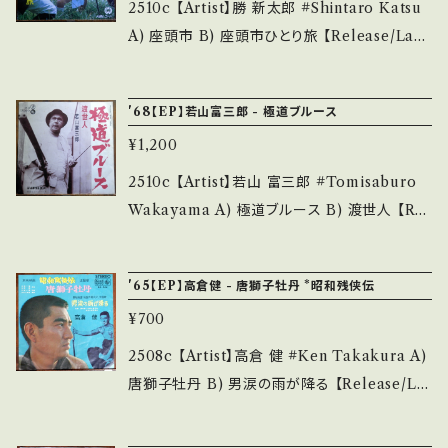
eQmW74ixjX 【Condition】 Jacket/Recor
2510c 【Artist】勝 新太郎 #Shintaro Katsu
and that it is second hand. *詳しくは ■■
d：B/B (国内盤) *ジャケ右上CUT _______
A) 座頭市 B) 座頭市ひとり旅 【Release/Lab
■状態・説明 / 発送について■■■ をご覧くだ
__________________ 【About the st
el/Note】 1967 / D-1 / 大映レコード *大映映
さい。 https://onbankutsu.thebase.in/item
ate/状態説明】 S・新品未開封など A・綺麗・キ
画「座頭市」シリーズ ■参考視聴■ https://yo
s/14252144 お知らせ等は、About 画面にてご
'68【EP】若山富三郎 - 極道ブルース
ズ等も無く、痛みも薄い B・多少痛み・キズなど
utu.be/YQCV3wwXUXA?si=VLA51zrz-2z
確認ください。 ___
見られる C・痛み多・キズ多く痛み多 *その他、+
¥1,200
-U78D 【Condition】 Jacket/Record：B/B
- で補足しています。 *中古という事をご理解し
(国内盤) *ジャケ微しみ _____________
2510c 【Artist】若山 富三郎 #Tomisaburo
て頂ける方のご購入をお願い致します。 Please
____________ 【About the state/状態
Wakayama A) 極道ブルース B) 渡世人 【Rel
purchase it if you understand that it is s
説明】 S・新品未開封など A・綺麗・キズ等も無
ease/Label/Note】 1968 / A-2 / テイチク *
econd hand. *詳しくは ■■■状態・説明 / 発
く、痛みも薄い B・多少痛み・キズなど見られる
東映任侠映画"極道シリーズ"第一弾「極道」主題
送について■■■ をご覧ください。 https://on
'65【EP】高倉健 - 唐獅子牡丹 *昭和残侠伝
C・痛み多・キズ多く痛み多 *その他、+ - で補足
歌。あほんだらぁ〜台詞入 ■参考視聴■ http
bankutsu.thebase.in/items/14252144 お知
しています。 *中古という事をご理解して頂ける
¥700
s://youtu.be/WTT8EvrQXqA?si=InxsnYg
らせ等は、About 画面にてご確認ください。 __
方のご購入をお願い致します。 Please purcha
UouVaweCr 【Condition】 Jacket/Record：
2508c 【Artist】高倉 健 #Ken Takakura A)
_
se it if you understand that it is second
B/B (国内盤) ___________________
唐獅子牡丹 B) 男涙の雨が降る 【Release/La
hand. *詳しくは ■■■状態・説明 / 発送につ
______ 【About the state/状態説明】 S・新
bel/Note】 1965 / BS-346 / キング *東映ヤ
いて■■■ をご覧ください。 https://onbanku
品未開封など A・綺麗・キズ等も無く、痛みも薄
クザ映画「昭和残侠伝シリーズ」 義理と人情、秤