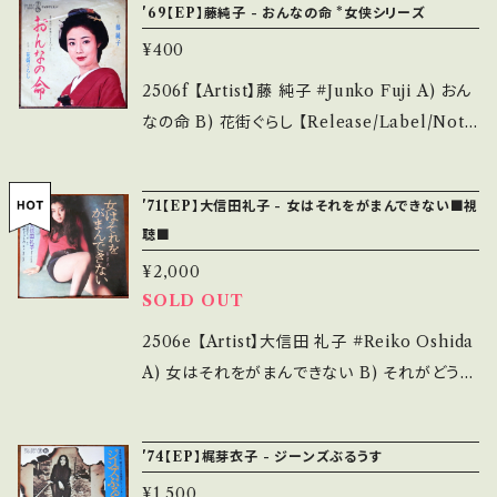
tsu.thebase.in/items/14252144 お知らせ等
'69【EP】藤純子 - おんなの命 *女侠シリーズ
い B・多少痛み・キズなど見られる C・痛み多・
にかけりゃ♪ 背中で吠えてる〜 '66 HIT! ■参
は、About 画面にてご確認ください。 ___
キズ多く痛み多 *その他、+ - で補足しています。
¥400
考視聴■ https://youtu.be/s5JwYncGfW0?
*中古という事をご理解して頂ける方のご購入を
si=wXhRVIubsxR0tAtB 【Condition】 Jack
2506f 【Artist】藤 純子 #Junko Fuji A) おん
お願い致します。 Please purchase it if you
et/Record：B/B (国内盤) *ジャケしわ ____
なの命 B) 花街ぐらし 【Release/Label/Not
understand that it is second hand. *詳しく
_____________________ 【About t
e】 1969 / SN-964 / テイチク *東映「女侠シリ
は ■■■状態・説明 / 発送について■■■ を
he state/状態説明】 S・新品未開封など A・綺
ーズ」台詞入り 参考視聴: https://youtu.be/2
ご覧ください。 https://onbankutsu.thebase.i
'71【EP】大信田礼子 - 女はそれをがまんできない■視
麗・キズ等も無く、痛みも薄い B・多少痛み・キズ
IPIkhvqhX4?si=ttlRxXFmql1ZpWJB 【Co
n/items/14252144 お知らせ等は、About 画
聴■
など見られる C・痛み多・キズ多く痛み多 *その
ndition】 Jacket/Record：B/B- (国内盤/Wジ
面にてご確認ください。 ___
他、+ - で補足しています。 *中古という事をご理
¥2,000
ャケ) *ジャケしわ、微キズ多 ___________
SOLD OUT
解して頂ける方のご購入をお願い致します。 Ple
______________ 【About the state/状
ase purchase it if you understand that it
態説明】 S・新品未開封など A・綺麗・キズ等も
2506e 【Artist】大信田 礼子 #Reiko Oshida
is second hand. *詳しくは ■■■状態・説明
無く、痛みも薄い B・多少痛み・キズなど見られ
A) 女はそれをがまんできない B) それがどうし
/ 発送について■■■ をご覧ください。 https://
る C・痛み多・キズ多く痛み多 *その他、+ - で補
た 【Release/Label/Note】 1971 / SONA-8
onbankutsu.thebase.in/items/14252144
足しています。 *中古という事をご理解して頂け
6180 / CBSソニー *A)作詞:阿久悠、だめよだ
お知らせ等は、About 画面にてご確認ください。
'74【EP】梶芽衣子 - ジーンズぶるうす
る方のご購入をお願い致します。 Please purc
めだめ〜♪お色気歌謡。 *B)主演映画「ズべ公
___
¥1,500
hase it if you understand that it is secon