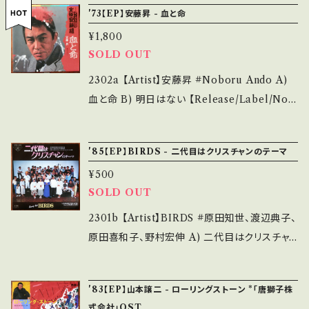
*日活「昇り龍鉄火肌」主題歌 参考視聴: http
■■ をご覧ください。 https://onbankutsu.th
'73【EP】安藤昇 - 血と命
痛み多 *その他、+ - で補足しています。 *中古と
s://youtu.be/y5MMO6xBf3o 【Condition】
ebase.in/items/14252144 お知らせ等は、Ab
いう事をご理解して頂ける方のご購入をお願い
¥1,800
Jacket/Record：B/B- (国内盤/振付) *盤小キ
out 画面にてご確認ください。 ___【bid】2311
致します。 Please purchase it if you under
SOLD OUT
ズ _________________________
stand that it is second hand. *詳しくは ■
【About the state/状態説明】 S・新品未開封
2302a 【Artist】安藤昇 #Noboru Ando A)
■■状態・説明 / 発送について■■■ をご覧く
など A・綺麗・キズ等も無く、痛みも薄い B・多少
血と命 B) 明日はない 【Release/Label/Not
ださい。 https://onbankutsu.thebase.in/ite
痛み・キズなど見られる C・痛み多・キズ多く痛
e】 1973 / A-157 / キャニオン *東映映画「やく
ms/14252144 お知らせ等は、About 画面にて
み多 その他、+ - で補足しています。 *中古とい
ざと抗争 実録安藤組」 視聴■OBK196■http
ご確認ください。 ___
'85【EP】BIRDS - 二代目はクリスチャンのテーマ
う事をご理解して頂ける方のご購入をお願い致
s://youtu.be/YJZi1NbWxJk 【Condition】 J
します。 Please purchase it if you underst
¥500
acket/Record：B/B (国内盤/Wジャケ) ___
SOLD OUT
and that it is second hand. *詳しくは ■■
______________________ 【About
■状態・説明 / 発送について■■■ をご覧くだ
the state/状態説明】 S・新品未開封など A・綺
2301b 【Artist】BIRDS #原田知世、渡辺典子、
さい。 https://onbankutsu.thebase.in/item
麗・キズ等も無く、痛みも薄い B・多少痛み・キズ
原田喜和子、野村宏伸 A) 二代目はクリスチャ
s/14252144 お知らせ等は、About 画面にてご
など見られる C・痛み多・キズ多く痛み多 その
ンのテーマ B) SONG FOR LOVE（DAREK
確認ください。 ___
他、+ - で補足しています。 *中古という事をご理
&EVE） 【Release/Label/Note】 1985 / 07S
'83【EP】山本譲二 - ローリングストーン *「唐獅子株
解して頂ける方のご購入をお願い致します。 Ple
H-2004 / CBSソニー *角川映画「二代目はク
式会社」OST