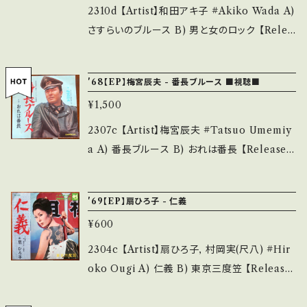
■■■ をご覧ください。 https://onbankutsu.
ケ=シール有) ___________________
2310d 【Artist】和田アキ子 #Akiko Wada A)
thebase.in/items/14252144 お知らせ等は、A
______ 【About the state/状態説明】 S・新
さすらいのブルース B) 男と女のロック 【Relea
bout 画面にてご確認ください。 ___
品未開封など A・綺麗・キズ等も無く、痛みも薄
se/Label/Note】 1970 / JRT-1087 / RCA *
い B・多少痛み・キズなど見られる C・痛み多・
和田アキ子主演「女番長、野良猫ロック」主題歌
'68【EP】梅宮辰夫 - 番長ブルース ■視聴■
キズ多く痛み多 *その他、+ - で補足しています。
参考視聴)https://youtu.be/mIW7lYPLCT
¥1,500
*中古という事をご理解して頂ける方のご購入を
M 【Condition】 Jacket/Record：B/C+ (国内
お願い致します。 Please purchase it if you
盤) *ジャケ黄シミ、しわ *盤のソリあり（微反り
2307c 【Artist】梅宮辰夫 #Tatsuo Umemiy
understand that it is second hand. *詳しく
のため視聴可） __________________
a A) 番長ブルース B) おれは番長 【Release/
は ■■■状態・説明 / 発送について■■■ を
_______ 【About the state/状態説明】 S・
Label/Note】 1968 / A-32 / テイチク *映画
ご覧ください。 https://onbankutsu.thebase.i
新品未開封など A・綺麗・キズ等も無く、痛みも
「不良番長」シリーズ主題歌！放送禁止歌 視聴
n/items/14252144 お知らせ等は、About 画
'69【EP】扇ひろ子 - 仁義
薄い B・多少痛み・キズなど見られる C・痛み
■OBK206■ https://youtu.be/ihnFOUwi
面にてご確認ください。 ___
多・キズ多く痛み多 *その他、+ - で補足してい
¥600
zdM 【Condition】 Jacket/Record：B/B (国
ます。 *中古という事をご理解して頂ける方のご
内盤) ________________________
2304c 【Artist】扇ひろ子, 村岡実(尺八) #Hir
購入をお願い致します。 Please purchase it i
_ 【About the state/状態説明】 S・新品未開
oko Ougi A) 仁義 B) 東京三度笠 【Release/
f you understand that it is second hand.
封など A・綺麗・キズ等も無く、痛みも薄い B・多
Label/Note】 1969 / SAS-1283 / コロムビア
*詳しくは ■■■状態・説明 / 発送について■
少痛み・キズなど見られる C・痛み多・キズ多く