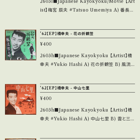
*ジャケ微しみ ___________________
2603l■Japanese Kayokyoku/Movie 【Art
______ 【About the state/状態説明】 S・新
ist】梅宮 辰夫 #Tatsuo Umemiya A) 番長シ
品未開封など A・綺麗・キズ等も無く、痛みも薄
ャロック B) 盃よおまえだけ 【Release/Label/
い B・多少痛み・キズなど見られる C・痛み多・
Note】 1967 / A-21 / テイチク *東映「不良番
'62【EP】橋幸夫 - 花の折鶴笠
キズ多く痛み多 *その他、+ - で補足しています。
長シリーズ」主題歌 ■視聴■OBK310■ http
*中古という事をご理解して頂ける方のご購入を
¥400
s://youtu.be/WQRNJd8qZJ4 【Condition】
お願い致します。 Please purchase it if you
Jacket/Record：B/B (国内盤) _________
2603h■Japanese Kayokyoku 【Artist】橋
understand that it is second hand. *詳しく
________________ 【About the stat
幸夫 #Yukio Hashi A) 花の折鶴笠 B) 風流
は ■■■状態・説明 / 発送について■■■ を
e/状態説明】 S・新品未開封など A・綺麗・キズ
数え歌 【Release/Label/Note】 1962 / VS-8
ご覧ください。 https://onbankutsu.thebase.i
等も無く、痛みも薄い B・多少痛み・キズなど見
71 / ビクター *29th, 股旅歌謡/東映映画『花の
n/items/14252144 お知らせ等は、About 画
'62【EP】橋幸夫 - 中山七里
られる C・痛み多・キズ多く痛み多 *その他、+ -
折鶴笠』主題歌 【Condition】 Jacket/Recor
面にてご確認ください。 ___
で補足しています。 *中古という事をご理解して
¥400
d：B/B+ (国内盤/W Jacket/振付) *プッシュ・
頂ける方のご購入をお願い致します。 Please p
アウト・センター欠 ________________
2603h■Japanese Kayokyoku 【Artist】橋
urchase it if you understand that it is se
_________ 【About the state/状態説明】
幸夫 #Yukio Hashi A) 中山七里 B) 雲と三
cond hand. *詳しくは ■■■状態・説明 / 発
S・新品未開封など A・綺麗・キズ等も無く、痛み
度笠 【Release/Label/Note】 1962 / VS-718
送について■■■ をご覧ください。 https://on
も薄い B・多少痛み・キズなど見られる C・痛み
/ ビクター *22th, 股旅歌謡/大映映画『中山七