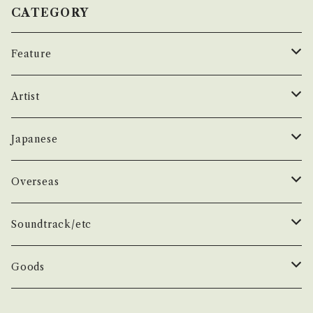
致します。 Please purchase it if you under
画面にてご確認ください。
CATEGORY
stand that it is second hand. *詳しくは ■
■■状態・説明 / 発送について■■■ をご覧く
Feature
ださい。 https://onbankutsu.thebase.in/ite
ms/14252144 お知らせ等は、About 画面にて
昭和ヒット
Artist
ご確認ください。 ___【Successful bid】2203
50年代
昭和歌謡/演歌
THE BEATLES
Japanese
60年代
演歌/艶歌/お座敷
BEATLES
任侠//軍歌/やさぐれ歌謡
ELVIS, Rock 'n' Roll '50S
1950~60 'S
Overseas
70年代
ムード・コーラス歌謡
Johm
任侠/仁義
Group
日本のロックとフォーク
The Rolling Stones
1970'S
1950~60 'S
Soundtrack/etc
80年代
マイナー・ディープ歌謡
Paul
軍歌/戦時歌謡
Male
ロック歌謡
Group
Group
グループサウンズ/ウェスタン＆ロカビリー
ザ・スパイダース 関連
1980'S
1970'S
邦画
Goods
演歌ヒット
ビート・グルーヴ歌謡
George
やさぐれ歌謡
Female
70年代ロック
Male
Male
スパイダース/タイガース/テンプターズ関連
スパイダース
Group
Group
ドラマ
アイドル系
ザ・タイガース /沢田研二
俳優/喜劇役者/純音楽/音頭
1980'S
洋画
Book