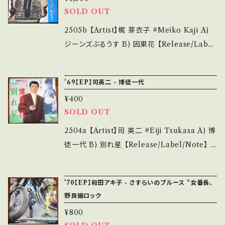
番長シリーズ」 作詞:きたみきたお,作曲:津島利
SOLD OUT
d hand. *詳しくは ■■■状態・説明 / 発送に
章 A)参考視聴: https://youtu.be/igbXCCgn
ついて■■■ をご覧ください。 https://onbank
bMs?si=tfalYUy3eWHkVVov B)視聴■OB
2505b 【Artist】梶 芽衣子 #Meiko Kaji A)
utsu.thebase.in/items/14252144 お知らせ
K262■ https://youtu.be/kt-zfL7tV74 【C
ジーンズぶるうす B) 因果花 【Release/Labe
等は、About 画面にてご確認ください。 ___
ondition】 Jacket/Record：B-/B (国内盤) *
l/Note】 1974 / SN-1392 / テイチク *東映映
ジャケしわ _____________________
画「明日なき無頼派」 タランティーノもお気に入
'69【EP】司英二 - 博徒一代
____ 【About the state/状態説明】 S・新品
り、ナイスやさぐれ歌謡！ 参考視聴: https://you
未開封など A・綺麗・キズ等も無く、痛みも薄い
¥400
tu.be/Vyj3DGXbfxU?si=sQuO6nEprAxtz
SOLD OUT
B・多少痛み・キズなど見られる C・痛み多・キズ
Ckc 【Condition】 Jacket/Record：B/B+
多く痛み多 *その他、+ - で補足しています。 *中
(国内盤) ______________________
2504a 【Artist】司 英二 #Eiji Tsukasa A) 博
古という事をご理解して頂ける方のご購入をお
___ 【About the state/状態説明】 S・新品未
徒一代 B) 別れ星 【Release/Label/Note】 1
願い致します。 Please purchase it if you u
開封など A・綺麗・キズ等も無く、痛みも薄い B・
969 / D-83 / 大映 *大映映画「博徒一代」シリ
nderstand that it is second hand. *詳しく
多少痛み・キズなど見られる C・痛み多・キズ多
ーズ主題歌 参考視聴: - 【Condition】 Jacket/
は ■■■状態・説明 / 発送について■■■ を
'70【EP】和田アキ子 - さすらいのブルース *女番長、
く痛み多 *その他、+ - で補足しています。 *中古
Record：B/C (国内盤) *盤ソリ有（視聴済、視
野良猫ロック
ご覧ください。 https://onbankutsu.thebase.i
という事をご理解して頂ける方のご購入をお願
聴可） ________________________
n/items/14252144 お知らせ等は、About 画
¥800
い致します。 Please purchase it if you und
_ 【About the state/状態説明】 S・新品未開