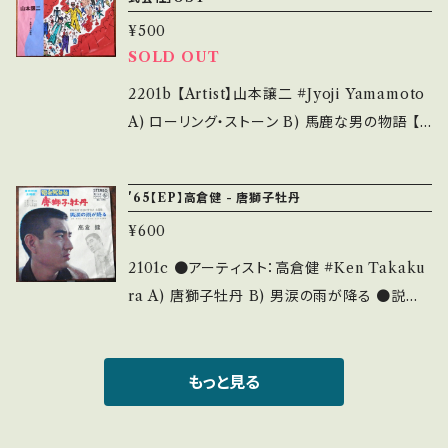
ase purchase it if you understand that it
リスチャン」OST 参考視聴: https://youtu.be/
¥500
is second hand. *詳しくは ■■■状態・説明
WzNw1wzI8rE 【Condition】 Jacket/Reco
SOLD OUT
/ 発送について■■■ をご覧ください。 https://
rd：B+/B+ (国内盤) ________________
onbankutsu.thebase.in/items/14252144
_________ 【About the state/状態説明】
2201b 【Artist】山本譲二 #Jyoji Yamamoto
お知らせ等は、About 画面にてご確認ください。
S・新品未開封など A・綺麗・キズ等も無く、痛み
A) ローリング・ストーン B) 馬鹿な男の物語 【R
___
も薄い B・多少痛み・キズなど見られる C・痛み
elease/Label/Note】 1983 / 7A0340 / キャ
多・キズ多く痛み多 その他、+ - で補足していま
ニオン *横山やすし主演映画「唐獅子株式会社」
'65【EP】高倉健 - 唐獅子牡丹
す。 *中古という事をご理解して頂ける方のご購
OST 作詞:秋元康, 作曲:後藤次利 参考視聴: h
¥600
入をお願い致します。 Please purchase it if
ttps://youtu.be/2YEneUQpKXY 【Condi
you understand that it is second hand. *
tion】 Jacket/Record：B/B (国内盤) *ジャケ
2101c ●アーティスト：高倉健 #Ken Takaku
詳しくは ■■■状態・説明 / 発送について■■
黄しみ _______________________
ra A) 唐獅子牡丹 B) 男涙の雨が降る ●説明：
■ をご覧ください。 https://onbankutsu.theb
__ 【About the state/状態説明】 S・新品未開
1965 / BS-346 / キング *A)「昭和残侠伝」主
ase.in/items/14252144 お知らせ等は、About
封など A・綺麗・キズ等も無く、痛みも薄い B・多
題歌 /B)「地獄の野良犬」主題歌 '66 HIT!
画面にてご確認ください。 ___
少痛み・キズなど見られる C・痛み多・キズ多く
●状態：ジャケ/盤：B/B (国内盤) * 【状態説明
もっと見る
痛み多 その他、+ - で補足しています。 *中古と
の見方】 商品列に並ぶ ■状態・説明 / 発送につ
いう事をご理解して頂ける方のご購入をお願い
いて■ をご覧ください。 お知らせ等は、About