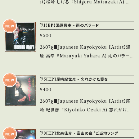
WQwDOb_e2pUD 【Condition】 Jacket/R
st】松崎 しげる #Shigeru Matsuzaki A) 愛
ecord：B/B- (国内盤) *盤=曇り、スレ _____
のメモリー B) フライング・バード 【Release/La
____________________ 【About the
bel/Note】 1977 / SV-6266 / ビクター *しげ
'71【EP】湯原昌幸 - 雨のバラード
state/状態説明】 S・新品未開封など A・綺麗・
る代表曲 BIG HIT! ■参考視聴■ https://yo
キズ等も無く、痛みも薄い B・多少痛み・キズな
¥500
utu.be/b_nI3H0VbtI?si=jbJr9APlHQ1pm
ど見られる C・痛み多・キズ多く痛み多 *その
EDS 【Condition】 Jacket/Record：B/B (国
2607g■Japanese Kayokyoku 【Artist】湯
他、+ - で補足しています。 *中古という事をご理
内盤) ________________________
原 昌幸 #Masayuki Yuhara A) 雨のバラード
解して頂ける方のご購入をお願い致します。 Ple
_ 【About the state/状態説明】 S・新品未開
B) 今にわかるわ 【Release/Label/Note】 19
ase purchase it if you understand that it
封など A・綺麗・キズ等も無く、痛みも薄い B・多
71 / US-706 / ユニオン *ソロ・デビュー曲。ス
is second hand. *詳しくは ■■■状態・説明
'75【EP】尾崎紀世彦 - 忘れかけた愛を
少痛み・キズなど見られる C・痛み多・キズ多く
ウィング・ウエスト「幻の乙女」B面曲リメイク！H
/ 発送について■■■ をご覧ください。 https://
痛み多 *その他、+ - で補足しています。 *中古と
¥400
IT ■参考視聴■ https://youtu.be/hiIFusb
onbankutsu.thebase.in/items/14252144
いう事をご理解して頂ける方のご購入をお願い
k13s?si=-Cm-nDMHG8JKTFO_ 【Conditi
2607g■Japanese Kayokyoku 【Artist】尾
お知らせ等は、About 画面にてご確認ください。
致します。 Please purchase it if you under
on】 Jacket/Record：B/B+ (国内盤) _____
崎 紀世彦 #Kiyohiko Ozaki A) 忘れかけた
___
stand that it is second hand. *詳しくは ■
____________________ 【About the
愛を B) 駅 【Release/Label/Note】 1975 / S
■■状態・説明 / 発送について■■■ をご覧く
state/状態説明】 S・新品未開封など A・綺麗・
V-1238 / ビクター *作詞:阿久悠、作曲:川口真
ださい。 https://onbankutsu.thebase.in/ite
'70【EP】北森佳介 - 富山の夜 *ご当地ソング
キズ等も無く、痛みも薄い B・多少痛み・キズな
■参考視聴■ https://youtu.be/STLxXP_U