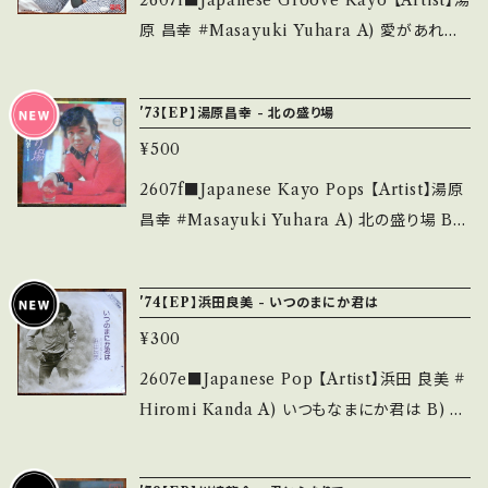
2607f■Japanese Groove Kayo 【Artist】湯
る方のご購入をお願い致します。 Please purc
__________________ 【About the st
原 昌幸 #Masayuki Yuhara A) 愛があれば
hase it if you understand that it is secon
ate/状態説明】 S・新品未開封など A・綺麗・キ
B) ある雨の日の想い出 【Release/Label/No
d hand. *詳しくは ■■■状態・説明 / 発送に
ズ等も無く、痛みも薄い B・多少痛み・キズなど
te】 1971 / US-724 / UNION *作曲:筒美京平
ついて■■■ をご覧ください。 https://onbank
'73【EP】湯原昌幸 - 北の盛り場
見られる C・痛み多・キズ多く痛み多 *その他、+
■参考視聴■ https://youtu.be/BE0dvDJ-L
utsu.thebase.in/items/14252144 お知らせ
- で補足しています。 *中古という事をご理解し
¥500
fk?si=K3wPZT8PP6-inLkU 【Condition】 J
等は、About 画面にてご確認ください。 ___
て頂ける方のご購入をお願い致します。 Please
acket/Record：B/B+ (国内盤) ________
2607f■Japanese Kayo Pops 【Artist】湯原
purchase it if you understand that it is s
_________________ 【About the stat
昌幸 #Masayuki Yuhara A) 北の盛り場 B)
econd hand. *詳しくは ■■■状態・説明 / 発
e/状態説明】 S・新品未開封など A・綺麗・キズ
女の部屋 【Release/Label/Note】 1973 / A-
送について■■■ をご覧ください。 https://on
等も無く、痛みも薄い B・多少痛み・キズなど見
196 / キャニオン *作詞は阿久悠,作曲:井上忠
bankutsu.thebase.in/items/14252144 お知
'74【EP】浜田良美 - いつのまにか君は
られる C・痛み多・キズ多く痛み多 *その他、+ -
夫 ■参考視聴■ https://youtu.be/rFUdfmp
らせ等は、About 画面にてご確認ください。 __
で補足しています。 *中古という事をご理解して
¥300
R4s4?si=B2YOYF5CnjOgPLcK 【Conditio
_
頂ける方のご購入をお願い致します。 Please p
n】 Jacket/Record：B/B+ (国内盤/W Jacket)
2607e■Japanese Pop 【Artist】浜田 良美 #
urchase it if you understand that it is se
_________________________ 【Ab
Hiromi Kanda A) いつもなまにか君は B) ボ
cond hand. *詳しくは ■■■状態・説明 / 発
out the state/状態説明】 S・新品未開封など
ロぐつのブルース 【Release/Label/Note】 19
送について■■■ をご覧ください。 https://on
A・綺麗・キズ等も無く、痛みも薄い B・多少痛
74 / AV-42 / キャニオン *第8回ポプコン優秀