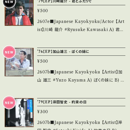
bankutsu.thebase.in/items/14252144 お知
'79【EP】川崎龍介 - 君とふたりで
み・キズなど見られる C・痛み多・キズ多く痛み
曲賞 ■参考視聴■ https://youtu.be/CJZq-
らせ等は、About 画面にてご確認ください。 __
多 *その他、+ - で補足しています。 *中古という
¥500
Dyy6ms?si=dXR2bgxUmtnS7joD 【Condit
_
事をご理解して頂ける方のご購入をお願い致し
ion】 Jacket/Record：B/A- (国内盤) *ジャケ
2607e■Japanese Kayokyoku/Actor 【Art
ます。 Please purchase it if you understan
滲み ________________________
ist】川崎 龍介 #Ryusuke Kawasaki A) 君と
d that it is second hand. *詳しくは ■■■
_ 【About the state/状態説明】 S・新品未開
ふたりで B) 兄貴風 【Release/Label/Note】
状態・説明 / 発送について■■■ をご覧くださ
封など A・綺麗・キズ等も無く、痛みも薄い B・多
1979 / L-319 / ワーナー *『太陽戦隊サンバル
い。 https://onbankutsu.thebase.in/items/1
'76【EP】加山雄三 - ぼくの妹に
少痛み・キズなど見られる C・痛み多・キズ多く
カン』俳優 ■参考視聴■ https://youtu.be/R
4252144 お知らせ等は、About 画面にてご確
痛み多 *その他、+ - で補足しています。 *中古と
¥500
LFbJQaJ4j0?si=Ky_mH2dZ-uTEQCK8
認ください。 ___
いう事をご理解して頂ける方のご購入をお願い
【Condition】 Jacket/Record：B/A (国内盤)
2607b■Japanese Kayokyoku 【Artist】加
致します。 Please purchase it if you under
_________________________ 【Ab
山 雄三 #Yuzo Kayama A) ぼくの妹に B) 泣
stand that it is second hand. *詳しくは ■
out the state/状態説明】 S・新品未開封など
くがいい 【Release/Label/Note】 1976 / TP-
■■状態・説明 / 発送について■■■ をご覧く
A・綺麗・キズ等も無く、痛みも薄い B・多少痛
10046 / 東芝EMi *30th HIT!/主演ドラマ曲
ださい。 https://onbankutsu.thebase.in/ite
'79【EP】岸田智史 - 約束の日
み・キズなど見られる C・痛み多・キズ多く痛み
【Condition】 Jacket/Record：B/B+ (国内盤)
ms/14252144 お知らせ等は、About 画面にて
多 *その他、+ - で補足しています。 *中古という
¥300
_________________________ 【Ab
ご確認ください。 ___
事をご理解して頂ける方のご購入をお願い致し
out the state/状態説明】 S・新品未開封など
2607b■Japanese Kayokyoku 【Artist】岸
ます。 Please purchase it if you understan
A・綺麗・キズ等も無く、痛みも薄い B・多少痛