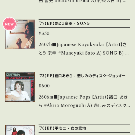
田 智史 #Satoshi Kisida A) 約束の日 B) き
d that it is second hand. *詳しくは ■■■
み・キズなど見られる C・痛み多・キズ多く痛み
みの朝 【Release/Label/Note】 1979 / 06 S
状態・説明 / 発送について■■■ をご覧くださ
多 *その他、+ - で補足しています。 *中古という
H-485 / CBSソニー *TBS『あめゆきさん』主
い。 https://onbankutsu.thebase.in/items/1
'79【EP】さとう宗幸 - SONG
事をご理解して頂ける方のご購入をお願い致し
題歌/'HIT! 【Condition】 Jacket/Record：B/
4252144 お知らせ等は、About 画面にてご確
ます。 Please purchase it if you understan
¥350
A- (国内盤) ____________________
認ください。 ___
d that it is second hand. *詳しくは ■■■
_____ 【About the state/状態説明】 S・新
2607b■Japanese Kayokyoku 【Artist】さ
状態・説明 / 発送について■■■ をご覧くださ
品未開封など A・綺麗・キズ等も無く、痛みも薄
とう 宗幸 #Muneyuki Sato A) SONG B) デ
い。 https://onbankutsu.thebase.in/items/1
い B・多少痛み・キズなど見られる C・痛み多・
ジャー・ヴー 【Release/Label/Note】 1979 /
4252144 お知らせ等は、About 画面にてご確
キズ多く痛み多 *その他、+ - で補足しています。
GK-323 / KING *3rd 【Condition】 Jacket/
認ください。 ___
'72【EP】諸口あきら - 悲しみのディスク・ジョッキー
*中古という事をご理解して頂ける方のご購入を
Record：B+/A (国内盤) _____________
お願い致します。 Please purchase it if you
¥600
____________ 【About the state/状態
understand that it is second hand. *詳しく
説明】 S・新品未開封など A・綺麗・キズ等も無
2606m■Japanese Pops 【Artist】諸口 あき
は ■■■状態・説明 / 発送について■■■ を
く、痛みも薄い B・多少痛み・キズなど見られる
ら #Akira Moroguchi A) 悲しみのディスク・
ご覧ください。 https://onbankutsu.thebase.i
C・痛み多・キズ多く痛み多 *その他、+ - で補足
ジョッキー B) 兄イヨ、銃をとれ 【Release/Lab
n/items/14252144 お知らせ等は、About 画
しています。 *中古という事をご理解して頂ける
el/Note】 1972 / ETP-20054 / 東芝EMI *ラ
面にてご確認ください。 ___
'70【EP】平浩二 - 女の意地
方のご購入をお願い致します。 Please purcha
ジオDJ ■参考視聴■ https://youtu.be/kd3n