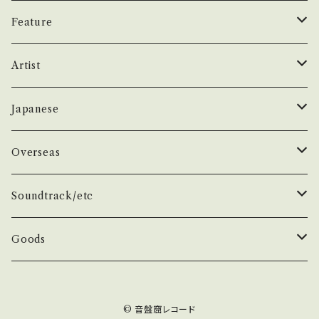
ください。 https://onbankutsu.thebase.in/it
封など A・綺麗・キズ等も無く、痛みも薄い B・多
Feature
ems/14252144 お知らせ等は、About 画面に
少痛み・キズなど見られる C・痛み多・キズ多く
てご確認ください。 ___
痛み多 *その他、+ - で補足しています。 *中古と
昭和ヒット
Artist
いう事をご理解して頂ける方のご購入をお願い
致します。 Please purchase it if you under
50年代
昭和歌謡/演歌
THE BEATLES
Japanese
stand that it is second hand. *詳しくは ■
■■状態・説明 / 発送について■■■ をご覧く
60年代
演歌/艶歌/お座敷
BEATLES
任侠//軍歌/やさぐれ歌謡
ELVIS, Rock 'n' Roll '50S
1950~60 'S
Overseas
ださい。 https://onbankutsu.thebase.in/ite
ms/14252144 お知らせ等は、About 画面にて
70年代
ムード・コーラス歌謡
Johm
任侠/仁義
Group
日本のロックとフォーク
The Rolling Stones
1970'S
1950~60 'S
Soundtrack/etc
ご確認ください。 ___
80年代
マイナー・ディープ歌謡
Paul
軍歌/戦時歌謡
Male
ロック歌謡
Group
Group
グループサウンズ/ウェスタン＆ロカビリー
ザ・スパイダース 関連
1980'S
1970'S
邦画
Goods
演歌ヒット
ビート・グルーヴ歌謡
George
やさぐれ歌謡
Female
70年代ロック
Male
Male
スパイダース/タイガース/テンプターズ関連
スパイダース
Group
Group
ドラマ
アイドル系
ザ・タイガース /沢田研二
俳優/喜劇役者/純音楽/音頭
1980'S
洋画
Book
© 音盤窟レコード
青春・アベック歌謡
Ringo
80年代ロック
Female
Female