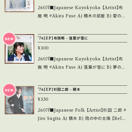
い。 ___
いう事をご理解して頂ける方のご購入をお願い
年」ヒットの青春歌謡青年が歌う！ B■視聴■O
2607f■Japanese Kayokyoku 【Artist】布
致します。 Please purchase it if you under
BK329■ https://youtu.be/eUn6Ansnkcc
施 明 #Akira Fuse A) 積木の部屋 B) 愛の孤
stand that it is second hand. *詳しくは ■
【Condition】 Jacket/Record：B/B (国内盤)
独 【Release/Label/Note】 1967 / BS-710 /
■■状態・説明 / 発送について■■■ をご覧く
_________________________ 【Ab
キング *A)作詞:有馬三恵子,作曲:川口真), HI
ださい。 https://onbankutsu.thebase.in/ite
'76【EP】布施明 - 落葉が雪に
out the state/状態説明】 S・新品未開封など
T! ■参考視聴■ https://youtu.be/2Ot6bUt
ms/14252144 お知らせ等は、About 画面にて
A・綺麗・キズ等も無く、痛みも薄い B・多少痛
¥300
Pt5o?si=fR_FbFtS_tA4JABM 【Conditio
ご確認ください。 ___
み・キズなど見られる C・痛み多・キズ多く痛み
n】 Jacket/Record：B/B+ (国内盤) ______
2607f■Japanese Kayokyoku 【Artist】布
多 *その他、+ - で補足しています。 *中古という
___________________ 【About the
施 明 #Akira Fuse A) 落葉が雪に B) 夢のむ
事をご理解して頂ける方のご購入をお願い致し
state/状態説明】 S・新品未開封など A・綺麗・
こうへ 【Release/Label/Note】 1976 / GK-5
ます。 Please purchase it if you understan
キズ等も無く、痛みも薄い B・多少痛み・キズな
6 / キング * ■参考視聴■ https://youtu.be/
d that it is second hand. *詳しくは ■■■
'76【EP】杉田二郎 - 積木
ど見られる C・痛み多・キズ多く痛み多 *その
x6C6ZJmaR4I?si=LA7tpMX4LEj2Y75Q
状態・説明 / 発送について■■■ をご覧くださ
他、+ - で補足しています。 *中古という事をご理
¥350
【Condition】 Jacket/Record：B/B+ (国内盤)
い。 https://onbankutsu.thebase.in/items/1
解して頂ける方のご購入をお願い致します。 Ple
_________________________ 【Ab
2607f■Japanese Folk 【Artist】杉田 二郎 #
4252144 お知らせ等は、About 画面にてご確
ase purchase it if you understand that it
out the state/状態説明】 S・新品未開封など
Jiro Sugita A) 積木 B) 雨の中の太陽 【Relea
認ください。 ___
is second hand. *詳しくは ■■■状態・説明
A・綺麗・キズ等も無く、痛みも薄い B・多少痛
se/Label/Note】 1976 / ETP-20221 / 東芝
/ 発送について■■■ をご覧ください。 https://