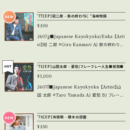
A・綺麗・キズ等も無く、痛みも薄い B・多少痛
B) リターン・トゥ・パラダイス 【Release/Labe
d. *詳しくは ■■■状態・説明 / 発送について
み・キズなど見られる C・痛み多・キズ多く痛み
l/Note】 1973 / ETP-2958 / 東芝EMI *ラジ
■■■ をご覧ください。 https://onbankutsu.
'77【EP】冠二郎 - 旅の終わりに *海峡物語
多 *その他、+ - で補足しています。 *中古という
オDJ 任侠唄 ■参考視聴■ https://youtu.be/
thebase.in/items/14252144 お知らせ等は、A
事をご理解して頂ける方のご購入をお願い致し
¥300
rd6eqtvRr2c?si=zUdBOrVR1Os2tei5 【Co
bout 画面にてご確認ください。 ___
ます。 Please purchase it if you understan
ndition】 Jacket/Record：B/B+ (国内盤) __
2607g■Japanese Kayokyoku/Enka 【Arti
d that it is second hand. *詳しくは ■■■
_______________________ 【Abou
st】冠 二郎 #Giro Kanmuri A) 旅の終わりに
状態・説明 / 発送について■■■ をご覧くださ
t the state/状態説明】 S・新品未開封など A・
B) 明日を信じて 【Release/Label/Note】 19
い。 https://onbankutsu.thebase.in/items/1
綺麗・キズ等も無く、痛みも薄い B・多少痛み・キ
73 / ETP-2958 / 東芝EMI *TV朝日ドラマ
4252144 お知らせ等は、About 画面にてご確
'71【EP】山田太郎 - 愛愁/フレーフレー人生■視聴■
ズなど見られる C・痛み多・キズ多く痛み多 *そ
「海峡物語」挿入歌 ■参考視聴■ https://yout
認ください。 ___
の他、+ - で補足しています。 *中古という事をご
¥1,000
u.be/DvXpWB8-AKE?si=2de2bwCqEIY7
理解して頂ける方のご購入をお願い致します。 P
p9pY 【Condition】 Jacket/Record：B/A (国
2607f■Japanese Kayokyoku 【Artist】山
lease purchase it if you understand that
内盤) ________________________
田 太郎 #Taro Yamada A) 愛愁 B) フレーフ
it is second hand. *詳しくは ■■■状態・説
_ 【About the state/状態説明】 S・新品未開
レー人生 【Release/Label/Note】 1971 / C
明 / 発送について■■■ をご覧ください。 http
封など A・綺麗・キズ等も無く、痛みも薄い B・多
W-1171 / クラウン *東海TV「ミュージック・カ
s://onbankutsu.thebase.in/items/1425214
'74【EP】布施明 - 積木の部屋
少痛み・キズなど見られる C・痛み多・キズ多く
レンダー」 遠藤実・作曲、A面ムード歌謡、 B)「三
4 お知らせ等は、About 画面にてご確認くださ
痛み多 *その他、+ - で補足しています。 *中古と
¥350
百六十五歩のマーチ」的アプローチで「新聞少