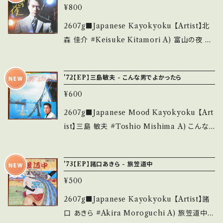
ms/14252144 お知らせ等は、About 画面にて
ど見られる C・痛み多・キズ多く痛み多 *その
¥800
U-w?si=GHPZitvkCxh-6CPF 【Conditio
ご確認ください。 ___
他、+ - で補足しています。 *中古という事をご理
n】 Jacket/Record：B-/B (国内盤) *ジャケし
2607g■Japanese Kayokyoku 【Artist】北
解して頂ける方のご購入をお願い致します。 Ple
わ _________________________
森 佳介 #Keisuke Kitamori A) 富山の夜 B)
ase purchase it if you understand that it
【About the state/状態説明】 S・新品未開封
いじめないで 【Release/Label/Note】 1970 /
is second hand. *詳しくは ■■■状態・説明
など A・綺麗・キズ等も無く、痛みも薄い B・多少
SAS-2016 / コロムビア *マイナーご当地ソン
/ 発送について■■■ をご覧ください。 https://
'72【EP】三島敏夫 - こんな男でよかったら
痛み・キズなど見られる C・痛み多・キズ多く痛
グ。ビブラートが効く！ ■参考視聴■ https://yo
onbankutsu.thebase.in/items/14252144
み多 *その他、+ - で補足しています。 *中古とい
¥600
utu.be/5LHlnVKGGrQ?si=82wiwGvp2Ql
お知らせ等は、About 画面にてご確認ください。
う事をご理解して頂ける方のご購入をお願い致
fqoQ2 【Condition】 Jacket/Record：B/B+
2607g■Japanese Mood Kayokyoku 【Art
___
します。 Please purchase it if you underst
(国内盤/W Jacket) _______________
ist】三島 敏夫 #Toshio Mishima A) こんな
and that it is second hand. *詳しくは ■■
__________ 【About the state/状態説
男でよかったら B) さすらいの夜 【Release/La
■状態・説明 / 発送について■■■ をご覧くだ
明】 S・新品未開封など A・綺麗・キズ等も無く、
bel/Note】 1972 / A-112 / キャニオン *作詞・
さい。 https://onbankutsu.thebase.in/item
'73【EP】諸口あきら - 旅笠道中
痛みも薄い B・多少痛み・キズなど見られる C・
作曲:遠藤実, 編曲:竜崎孝路 ■参考視聴■ -
s/14252144 お知らせ等は、About 画面にてご
痛み多・キズ多く痛み多 *その他、+ - で補足し
¥500
【Condition】 Jacket/Record：B/B+ (国内盤)
確認ください。 ___
ています。 *中古という事をご理解して頂ける方
_________________________ 【Ab
2607g■Japanese Kayokyoku 【Artist】諸
のご購入をお願い致します。 Please purchase
out the state/状態説明】 S・新品未開封など
口 あきら #Akira Moroguchi A) 旅笠道中
it if you understand that it is second han