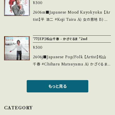
se it if you understand that it is second
¥500
rvRyR04?si=t0zf8dlkRCcfaGRt 【Conditi
hand. *詳しくは ■■■状態・説明 / 発送につ
on】 Jacket/Record：B/A (国内盤) ______
2606m■Japanese Mood Kayokyoku 【Ar
いて■■■ をご覧ください。 https://onbanku
___________________ 【About the
tist】平 浩二 #Koji Taira A) 女の意地 B) な
tsu.thebase.in/items/14252144 お知らせ等
state/状態説明】 S・新品未開封など A・綺麗・
やばしの夜 【Release/Label/Note】 1970 / S
は、About 画面にてご確認ください。 ___
キズ等も無く、痛みも薄い B・多少痛み・キズな
N-1032 / テイチク * ■参考視聴■ https://y
'77【EP】松山千春 - かざぐるま *2nd
ど見られる C・痛み多・キズ多く痛み多 *その
outu.be/mxSC_5Kd1fY?si=w3RpDDdAq9
他、+ - で補足しています。 *中古という事をご理
¥500
IFHafu 【Condition】 Jacket/Record：B/A
解して頂ける方のご購入をお願い致します。 Ple
(国内盤) ______________________
2606j■Japanese Pop/Folk 【Artist】松山
ase purchase it if you understand that it
___ 【About the state/状態説明】 S・新品未
千春 #Chiharu Matsuyama A) かざぐるま
is second hand. *詳しくは ■■■状態・説明
開封など A・綺麗・キズ等も無く、痛みも薄い B・
B) 銀の雨 【Release/Label/Note】 1977 / F-
/ 発送について■■■ をご覧ください。 https://
多少痛み・キズなど見られる C・痛み多・キズ多
204 / キャニオン *1st LP『君のために作った
onbankutsu.thebase.in/items/14252144
く痛み多 *その他、+ - で補足しています。 *中古
歌』同時リリース 2nd ■参考視聴■ https://yo
もっと見る
お知らせ等は、About 画面にてご確認ください。
という事をご理解して頂ける方のご購入をお願
utu.be/OI19_Pj6Ygk?si=PfjABKwxJK-y5v
___
い致します。 Please purchase it if you und
j_ 【Condition】 Jacket/Record：B+/B+ (国
erstand that it is second hand. *詳しくは
内盤) ________________________
CATEGORY
■■■状態・説明 / 発送について■■■ をご覧
_ 【About the state/状態説明】 S・新品未開