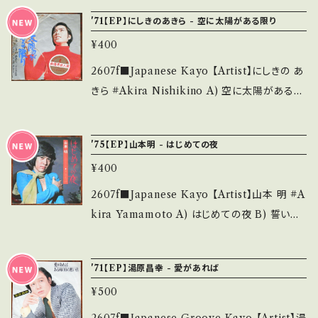
み・キズなど見られる C・痛み多・キズ多く痛み
EMI *作詞:北山修 ■参考視聴■ https://you
onbankutsu.thebase.in/items/14252144
'71【EP】にしきのあきら - 空に太陽がある限り
多 *その他、+ - で補足しています。 *中古という
tu.be/i1Hoop4W6a0?si=LNWGJGy3kjsW
お知らせ等は、About 画面にてご確認ください。
事をご理解して頂ける方のご購入をお願い致し
¥400
Fnbo 【Condition】 Jacket/Record：B/B+
___
ます。 Please purchase it if you understan
(国内盤) *ジャケ滲み ______________
2607f■Japanese Kayo 【Artist】にしきの あ
d that it is second hand. *詳しくは ■■■
___________ 【About the state/状態説
きら #Akira Nishikino A) 空に太陽がある限
状態・説明 / 発送について■■■ をご覧くださ
明】 S・新品未開封など A・綺麗・キズ等も無く、
り B) 恋の旅路 【Release/Label/Note】 1971
い。 https://onbankutsu.thebase.in/items/1
痛みも薄い B・多少痛み・キズなど見られる C・
/ SONA 86166 / CBSソニー *3rd HIT! / 作
4252144 お知らせ等は、About 画面にてご確
'75【EP】山本明 - はじめての夜
痛み多・キズ多く痛み多 *その他、+ - で補足し
詞・作曲:浜口庫之助 ■参考視聴■ https://yo
認ください。 ___
ています。 *中古という事をご理解して頂ける方
¥400
utu.be/eLq6rc-vddc?si=zt-1AfnGG_kLX
のご購入をお願い致します。 Please purchase
T1r 【Condition】 Jacket/Record：B/B (国
2607f■Japanese Kayo 【Artist】山本 明 #A
it if you understand that it is second han
内盤)*アウト・センター欠 ____________
kira Yamamoto A) はじめての夜 B) 誓いの
d. *詳しくは ■■■状態・説明 / 発送について
_____________ 【About the state/状
くちづけ 【Release/Label/Note】 1975 / SV-
■■■ をご覧ください。 https://onbankutsu.
態説明】 S・新品未開封など A・綺麗・キズ等も
1253 / ビクター *2nd/ 作詞:橋本淳・作曲:森田
thebase.in/items/14252144 お知らせ等は、A
'71【EP】湯原昌幸 - 愛があれば
無く、痛みも薄い B・多少痛み・キズなど見られ
公一 ■参考視聴■ https://youtu.be/7KoLY
bout 画面にてご確認ください。 ___
る C・痛み多・キズ多く痛み多 *その他、+ - で補
¥500
VTnzv0?si=PLFQTrjrtloigtI8 【Conditio
足しています。 *中古という事をご理解して頂け
n】 Jacket/Record：B/B (国内盤) _______