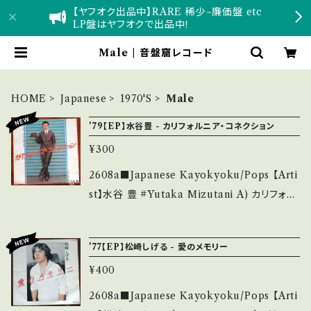
【ヤフオク出品中】RARE 稀少~廉価盤 etc
LP盤はヤフオクで出品中！
Male | 音盤窟レコード
HOME
Japanese
1970'S
Male
'79【EP】水谷豊 - カリフォルニア・コネクション
¥300
2608a■Japanese Kayokyoku/Pops 【Arti
st】水谷 豊 #Yutaka Mizutani A) カリフォル
ニア・コネクション B) 僕らの時代 【Release/L
abel/Note】 1979 / FLS-1044 / FOR LIFE
'77【EP】松崎しげる - 愛のメモリー
*TV「熱中時代・刑事編」主題歌 *作詞:阿木燿
¥400
子, 作曲:平尾昌晃, 編曲:鈴木茂 ■参考視聴■
https://youtu.be/5AA1qyvjtWA?si=FWRZ
2608a■Japanese Kayokyoku/Pops 【Arti