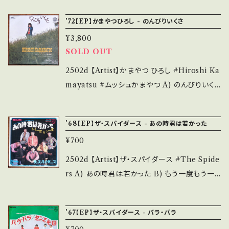
is second hand. *詳しくは ■■■状態・説明
明】 S・新品未開封など A・綺麗・キズ等も無く、
フィリップス *13th / A=井上順 B=ご存知ムッ
/ 発送について■■■ をご覧ください。 https://
'72【EP】かまやつひろし - のんびりいくさ
痛みも薄い B・多少痛み・キズなど見られる C・
シュ作の大名曲！！ 【Condition】 Jacket/Rec
onbankutsu.thebase.in/items/14252144
痛み多・キズ多く痛み多 *その他、+ - で補足し
¥3,800
ord：B/B (国内盤) ________________
お知らせ等は、About 画面にてご確認ください。
ています。 *中古という事をご理解して頂ける方
SOLD OUT
_________ 【About the state/状態説明】
___
のご購入をお願い致します。 Please purchase
S・新品未開封など A・綺麗・キズ等も無く、痛み
2502d 【Artist】かまやつ ひろし #Hiroshi Ka
it if you understand that it is second han
も薄い B・多少痛み・キズなど見られる C・痛み
mayatsu #ムッシュかまやつ A) のんびりいく
d. *詳しくは ■■■状態・説明 / 発送について
多・キズ多く痛み多 *その他、+ - で補足してい
さ B) ブレイン・フード・ママ（頭の体操） 【Relea
■■■ をご覧ください。 https://onbankutsu.
ます。 *中古という事をご理解して頂ける方のご
se/Label/Note】 1972 / FX-6 / VERTIGO
thebase.in/items/14252144 お知らせ等は、A
'68【EP】ザ・スパイダース - あの時君は若かった
購入をお願い致します。 Please purchase it i
*A)ピアノ：クニ河内/ベース：山内テツ/ドラムス
bout 画面にてご確認ください。 ___【bid】251
f you understand that it is second hand.
¥700
&パーカス：つのだひろ /ギター：高中正義/パー
1y
*詳しくは ■■■状態・説明 / 発送について■
カス：原田裕臣 *B)ピアノ：大野克夫/ベース&
2502d 【Artist】ザ・スパイダース #The Spide
■■ をご覧ください。 https://onbankutsu.th
ギター&パーカス：山内テツ/ドラムス&パーカ
rs A) あの時君は若かった B) もう一度もう一
ebase.in/items/14252144 お知らせ等は、Ab
ス：つのだひろ /ギター：鈴木茂/パーカス：原田
度 【Release/Label/Note】 1968 / SFL-104
out 画面にてご確認ください。 ___
裕臣/パーカス&コーラス：ジョーイ・スミス *両
0 / フィリップス *14th / A)ムッシュかまやつ名
'67【EP】ザ・スパイダース - バラ・バラ
面最高にグルーヴィー！ムッシュのバンド推しナ
曲、マチャアキ歌唱! B)コーラスワークの美しい
イス！！ A)参考視聴■OBK117■https://yout