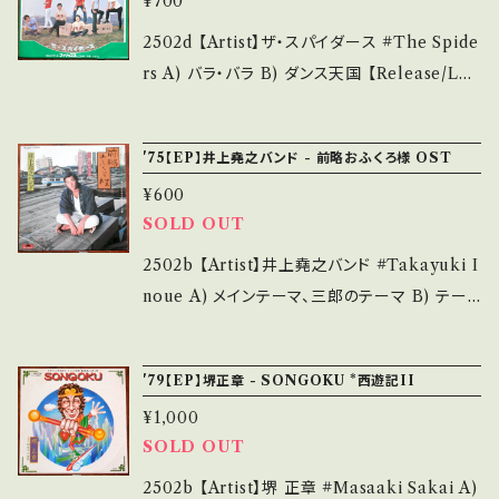
¥700
ムッシュ作、井上順 歌唱! B)参考視聴: https://
u.be/UCOiXTeZC3Q 【Condition】 Jacke
youtu.be/3OQZi5Qvluw?si=vXwUDvF9ll
2502d 【Artist】ザ・スパイダース #The Spide
t/Record：B/B+ (国内盤) *ジャケ裏微しみ _
7835c7 【Condition】 Jacket/Record：B/A
rs A) バラ・バラ B) ダンス天国 【Release/Lab
________________________ 【Abo
(国内盤) ______________________
el/Note】 1967 / FS-1014 / ビクター *10th /
ut the state/状態説明】 S・新品未開封など
___ 【About the state/状態説明】 S・新品未
ガレージ色たっぷりの両面英詞カヴァー！！ A)T
A・綺麗・キズ等も無く、痛みも薄い B・多少痛
'75【EP】井上堯之バンド - 前略おふくろ様 OST
開封など A・綺麗・キズ等も無く、痛みも薄い B・
HE RAINBOWS B)The Walker Brothers
み・キズなど見られる C・痛み多・キズ多く痛み
多少痛み・キズなど見られる C・痛み多・キズ多
¥600
A)参考視聴: https://youtu.be/KouGQSXrS
多 *その他、+ - で補足しています。 *中古という
く痛み多 *その他、+ - で補足しています。 *中古
SOLD OUT
sE?si=cT1DZj629_NjjWhh 【Condition】 J
事をご理解して頂ける方のご購入をお願い致し
という事をご理解して頂ける方のご購入をお願
acket/Record：B/B (国内盤) _________
2502b 【Artist】井上堯之バンド #Takayuki I
ます。 Please purchase it if you understan
い致します。 Please purchase it if you und
________________ 【About the stat
noue A) メインテーマ、三郎のテーマ B) テー
d that it is second hand. *詳しくは ■■■
erstand that it is second hand. *詳しくは
e/状態説明】 S・新品未開封など A・綺麗・キズ
マ曲、秀次のテーマ 【Release/Label/Note】
状態・説明 / 発送について■■■ をご覧くださ
■■■状態・説明 / 発送について■■■ をご覧
等も無く、痛みも薄い B・多少痛み・キズなど見
1975 / DR-3005 / ポリドール *萩原健一主演
い。 https://onbankutsu.thebase.in/items/1
ください。 https://onbankutsu.thebase.in/it
'79【EP】堺正章 - SONGOKU *西遊記II
られる C・痛み多・キズ多く痛み多 *その他、+ -
TVドラマ「前略おふくろ様」OST 参考視聴: -
4252144 お知らせ等は、About 画面にてご確
ems/14252144 お知らせ等は、About 画面に
で補足しています。 *中古という事をご理解して
¥1,000
【Condition】 Jacket/Record：B/A (国内盤)
認ください。 ___
てご確認ください。 ___
SOLD OUT
頂ける方のご購入をお願い致します。 Please p
*ジャケしわ ____________________
urchase it if you understand that it is se
_____ 【About the state/状態説明】 S・新
2502b 【Artist】堺 正章 #Masaaki Sakai A)