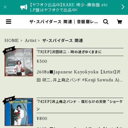
【ヤフオク出品中】RARE 稀少~廉価盤 etc
LP盤はヤフオクで出品中！
ザ・スパイダース 関連 | 音盤窟レコ
ード
HOME
Artist
ザ・スパイダース 関連
'75【EP】沢田研二 - 時の過ぎゆくままに
¥500
2608a■Japanese Kayokyoku 【Artist】沢
田 研二、井上堯之バンド #Kenji Sawada A)
時の過ぎゆくままに B) 旅立つ朝 【Release/La
bel/Note】 1975 / DR-1965 / ポリドール *14
'74【EP】井上堯之バンド - 傷だらけの天使 *ショーケ
th '75 HIT! A)作詞:阿久悠、作曲・編曲：大野
ン
克夫 B)作詞：安井かずみ、作曲：加瀬邦彦 ■参
¥800
考視聴■ https://youtu.be/1Qi7c-pcq-A?si