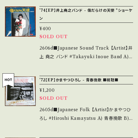
urchase it if you understand that it is se
など見られる C・痛み多・キズ多く痛み多 *その
と女 【Release/Label/Note】 1977 / BMA-1
cond hand. *詳しくは ■■■状態・説明 / 発
'74【EP】井上堯之バンド - 傷だらけの天使 *ショーケ
他、+ - で補足しています。 *中古という事をご理
023 / ワーナー *4th /田中絹代追悼盤・倉本
送について■■■ をご覧ください。 https://on
ン
解して頂ける方のご購入をお願い致します。 Ple
聰・名作ドラマ A)作詞：藤公之介, 作曲：森田公
bankutsu.thebase.in/items/14252144 お知
¥400
ase purchase it if you understand that it
一, 編曲：井上堯之 B)作詞曲：河島英五, 編曲：
らせ等は、About 画面にてご確認ください。 __
SOLD OUT
is second hand. *詳しくは ■■■状態・説明
井上堯之 ■参考視聴■ https://youtu.be/M
_
/ 発送について■■■ をご覧ください。 https://
EY6dB-nEjs?si=uHsEjQl8DjpZaAyS 【Con
2606d■Japanese Sound Track 【Artist】井
onbankutsu.thebase.in/items/14252144
dition】 Jacket/Record：B/B (国内盤) *ジャ
上 堯之 バンド #Takayuki Inoue Band A)
お知らせ等は、About 画面にてご確認ください。
ケ滲み _______________________
傷だらけの天使、天使の憂鬱 B) 天使の享楽、天
___
__ 【About the state/状態説明】 S・新品未開
使の欲望 【Release/Label/Note】 1974 / DR
'72【EP】かまやつひろし - 青春挽歌 ■視聴■
封など A・綺麗・キズ等も無く、痛みも薄い B・多
-1888 / ポリドール *萩原健一の代表ドラマ『傷
¥1,200
少痛み・キズなど見られる C・痛み多・キズ多く
だらけの天使』OST 文句なしタイトル曲含むぶ
SOLD OUT
痛み多 *その他、+ - で補足しています。 *中古と
っちぎりグルーヴ！ 作曲：大野克夫、井上堯之 ■
いう事をご理解して頂ける方のご購入をお願い
参考視聴■ https://youtu.be/7aSNIbQOEE
2605d■Japanese Folk 【Artist】かまやつひ
致します。 Please purchase it if you under
s?si=RXBfNvfQdsBEtOhT 【Condition】 J
ろし #Hiroshi Kamayatsu A) 青春挽歌 B)
stand that it is second hand. *詳しくは ■
acket/Record：C+/B (国内盤) *ジャケ左下剥
幼きものの手をひいて 【Release/Label/Not
■■状態・説明 / 発送について■■■ をご覧く
がれ ________________________
e】 1972 / FX-9 / ヴァーティゴ *作詞:阿久悠