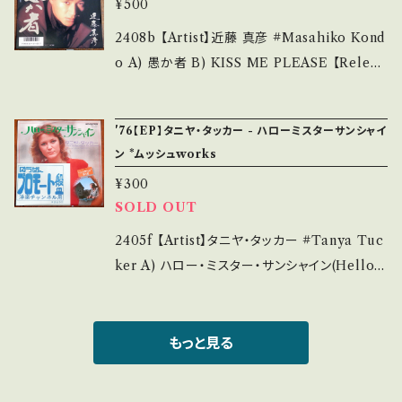
f you understand that it is second hand.
¥500
kipgvxc 【Condition】 Jacket/Record：B/B
*詳しくは ■■■状態・説明 / 発送について■
+ (国内盤) _____________________
2408b 【Artist】近藤 真彦 #Masahiko Kond
■■ をご覧ください。 https://onbankutsu.th
____ 【About the state/状態説明】 S・新品
o A) 愚か者 B) KISS ME PLEASE 【Releas
ebase.in/items/14252144 お知らせ等は、Ab
未開封など A・綺麗・キズ等も無く、痛みも薄い
e/Label/Note】 1987 / 07SH-1850 / CBSソ
out 画面にてご確認ください。 ___
B・多少痛み・キズなど見られる C・痛み多・キズ
ニー *18th / A)作詞:伊達歩、作曲:井上堯之、
'76【EP】タニヤ・タッカー - ハローミスターサンシャイ
多く痛み多 *その他、+ - で補足しています。 *中
ショーケン=カヴァー 【Condition】 Jacket/Re
ン *ムッシュworks
古という事をご理解して頂ける方のご購入をお
cord：B/A (国内盤) _______________
願い致します。 Please purchase it if you u
¥300
__________ 【About the state/状態説
SOLD OUT
nderstand that it is second hand. *詳しく
明】 S・新品未開封など A・綺麗・キズ等も無く、
は ■■■状態・説明 / 発送について■■■ を
痛みも薄い B・多少痛み・キズなど見られる C・
2405f 【Artist】タニヤ・タッカー #Tanya Tuc
ご覧ください。 https://onbankutsu.thebase.i
痛み多・キズ多く痛み多 *その他、+ - で補足し
ker A) ハロー・ミスター・サンシャイン(Hello,
n/items/14252144 お知らせ等は、About 画
ています。 *中古という事をご理解して頂ける方
Mr.Sunshine) B) ショート・カット 【Release/
面にてご確認ください。 ___
のご購入をお願い致します。 Please purchase
Label/Note】 1976 / VIM-1312 / ビクター *
it if you understand that it is second han
かまやつひろし変名"Mick Stewart" Works
もっと見る
d. *詳しくは ■■■状態・説明 / 発送について
参考視聴: https://youtu.be/ujePp5-tAr4?si
■■■ をご覧ください。 https://onbankutsu.
=keccQ3CqbtzRO3uj 【Condition】 Jacke