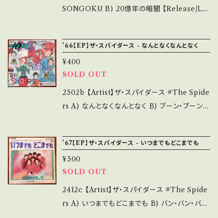
cond hand. *詳しくは ■■■状態・説明 / 発
品未開封など A・綺麗・キズ等も無く、痛みも薄
SONGOKU B) 20億年の暗闇 【Release/La
送について■■■ をご覧ください。 https://on
い B・多少痛み・キズなど見られる C・痛み多・
bel/Note】 1966 / FS-1007 / PHILIPS *「西
bankutsu.thebase.in/items/14252144 お知
キズ多く痛み多 *その他、+ - で補足しています。
遊記 II 」挿入歌 作詞:奈良橋陽子・山上路夫、
らせ等は、About 画面にてご確認ください。 __
'66【EP】ザ・スパイダース - なんとなくなんとなく
*中古という事をご理解して頂ける方のご購入を
作曲:タケカワユキヒデ、編曲:ミッキー吉野 参考
_
お願い致します。 Please purchase it if you
¥400
視聴: https://youtu.be/5ia74BYjjvo?si=dN
SOLD OUT
understand that it is second hand. *詳しく
Y75qLJgbfl_Aiz 【Condition】 Jacket/Rec
は ■■■状態・説明 / 発送について■■■ を
ord：B/B (国内盤) ________________
2502b 【Artist】ザ・スパイダース #The Spide
ご覧ください。 https://onbankutsu.thebase.i
_________ 【About the state/状態説明】
rs A) なんとなくなんとなく B) ブーン・ブーン
n/items/14252144 お知らせ等は、About 画
S・新品未開封など A・綺麗・キズ等も無く、痛み
【Release/Label/Note】 1966 / FS-1007 /
面にてご確認ください。 ___
も薄い B・多少痛み・キズなど見られる C・痛み
PHILIPS *8th / B)John Lee Hooker “Boo
'67【EP】ザ・スパイダース - いつまでもどこまでも
多・キズ多く痛み多 *その他、+ - で補足してい
n Boon”カヴァー B)参考視聴■OBK022■ h
ます。 *中古という事をご理解して頂ける方のご
¥500
ttps://youtu.be/lKInL1UCv8s 【Conditio
SOLD OUT
購入をお願い致します。 Please purchase it i
n】 Jacket/Record：B/B (国内盤) *ジャケ表
f you understand that it is second hand.
書き込み ______________________
2412c 【Artist】ザ・スパイダース #The Spide
*詳しくは ■■■状態・説明 / 発送について■
___ 【About the state/状態説明】 S・新品未
rs A) いつまでもどこまでも B) バン・バン・バン
■■ をご覧ください。 https://onbankutsu.th
開封など A・綺麗・キズ等も無く、痛みも薄い B・
【Release/Label/Note】 1967 / SFL-1030 /