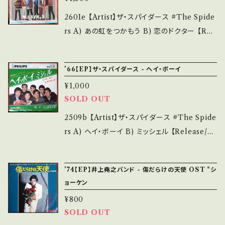
ps://youtu.be/YIEwo4PTUJw?si=YsS7OH
認ください。 ___【bid】2605y
で補足しています。 *中古という事をご理解して
Vv4kgI7DRs 【Condition】 Jacket/Record：
2601e 【Artist】ザ・スパイダース #The Spide
頂ける方のご購入をお願い致します。 Please p
B/A (国内盤/サンプル白レーベル) *ジャケ・ラ
rs A) あの虹をつかもう B) 恋のドクター 【Rel
urchase it if you understand that it is se
イナーにテープ __________________
ease/Label/Note】 1967 / FS-1022 / PHIL
cond hand. *詳しくは ■■■状態・説明 / 発
_______ 【About the state/状態説明】 S・
IPS *Japanese Garage Group Sounds! *B
送について■■■ をご覧ください。 https://on
'66【EP】ザ・スパイダース - ヘイ・ボーイ
新品未開封など A・綺麗・キズ等も無く、痛みも
面ムッシュ作の迷曲！注射ピュッピュッ〜 B)■
bankutsu.thebase.in/items/14252144 お知
薄い B・多少痛み・キズなど見られる C・痛み
¥1,000
参考視聴■ https://youtu.be/ZSkWbj08sD
らせ等は、About 画面にてご確認ください。 __
多・キズ多く痛み多 *その他、+ - で補足してい
SOLD OUT
k 【Condition】 Jacket/Record：B/B+ (国内
_
ます。 *中古という事をご理解して頂ける方のご
盤) *インナー書き込み ______________
2509b 【Artist】ザ・スパイダース #The Spide
購入をお願い致します。 Please purchase it i
___________ 【About the state/状態説
rs A) ヘイ・ボーイ B) ミッシェル 【Release/La
f you understand that it is second hand.
明】 S・新品未開封など A・綺麗・キズ等も無く、
bel/Note】 1966 / SFL-1143 / フィリップス *
*詳しくは ■■■状態・説明 / 発送について■
痛みも薄い B・多少痛み・キズなど見られる C・
A)かまやつひろし作曲、B)井上順・歌唱 ビート
■■ をご覧ください。 https://onbankutsu.th
'74【EP】井上堯之バンド - 傷だらけの天使 OST *シ
痛み多・キズ多く痛み多 *その他、+ - で補足し
ルズcover! A■参考視聴■ https://youtu.b
ebase.in/items/14252144 お知らせ等は、Ab
ョーケン
ています。 *中古という事をご理解して頂ける方
e/60XqT1mlGGU?si=VnNaMLr9m9xLnp
out 画面にてご確認ください。 ___
¥800
のご購入をお願い致します。 Please purchase
57 【Condition】 Jacket/Record：B/B (国
SOLD OUT
it if you understand that it is second han
内盤) *ジャケしわ ________________