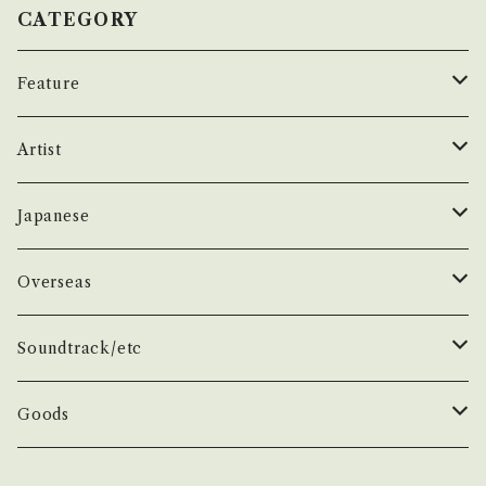
thebase.in/items/14252144 お知らせ等は、A
t/Record：B/A- (国内盤/"ゆうせんプロモート
CATEGORY
bout 画面にてご確認ください。 ___
盤") _________________________
【About the state/状態説明】 S・新品未開封
Feature
など A・綺麗・キズ等も無く、痛みも薄い B・多少
痛み・キズなど見られる C・痛み多・キズ多く痛
昭和ヒット
Artist
み多 *その他、+ - で補足しています。 *中古とい
う事をご理解して頂ける方のご購入をお願い致
50年代
昭和歌謡/演歌
THE BEATLES
Japanese
します。 Please purchase it if you underst
and that it is second hand. *詳しくは ■■
60年代
演歌/艶歌/お座敷
BEATLES
任侠//軍歌/やさぐれ歌謡
ELVIS, Rock 'n' Roll '50S
1950~60 'S
Overseas
■状態・説明 / 発送について■■■ をご覧くだ
さい。 https://onbankutsu.thebase.in/item
70年代
ムード・コーラス歌謡
Johm
任侠/仁義
Group
日本のロックとフォーク
The Rolling Stones
1970'S
1950~60 'S
Soundtrack/etc
s/14252144 お知らせ等は、About 画面にてご
確認ください。 ___【bid】2512y
80年代
マイナー・ディープ歌謡
Paul
軍歌/戦時歌謡
Male
ロック歌謡
Group
Group
グループサウンズ/ウェスタン＆ロカビリー
ザ・スパイダース 関連
1980'S
1970'S
邦画
Goods
演歌ヒット
ビート・グルーヴ歌謡
George
やさぐれ歌謡
Female
70年代ロック
Male
Male
スパイダース/タイガース/テンプターズ関連
スパイダース
Group
Group
ドラマ
アイドル系
ザ・タイガース /沢田研二
俳優/喜劇役者/純音楽/音頭
1980'S
洋画
Book