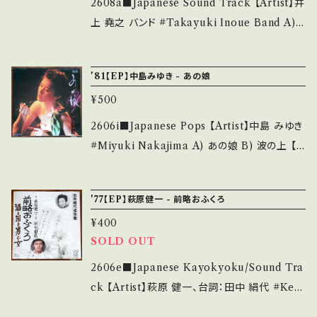
=1PXIDgf5sPUrlp90 【Condition】 Jacket/
2608a■Japanese Sound Track 【Artist】井
Record：B/B (国内盤) _____________
上 堯之 バンド #Takayuki Inoue Band A)
____________ 【About the state/状態
傷だらけの天使、天使の憂鬱 B) 天使の享楽、天
説明】 S・新品未開封など A・綺麗・キズ等も無
使の欲望 【Release/Label/Note】 1974 / DR
'81【EP】中島みゆき - あの娘
く、痛みも薄い B・多少痛み・キズなど見られる
-1888 / ポリドール *萩原健一の代表ドラマ『傷
C・痛み多・キズ多く痛み多 *その他、+ - で補足
¥500
だらけの天使』OST 文句なしタイトル曲含むぶ
しています。 *中古という事をご理解して頂ける
っちぎりグルーヴ！ 作曲：大野克夫、井上堯之 ■
2606i■Japanese Pops 【Artist】中島 みゆき
方のご購入をお願い致します。 Please purcha
参考視聴■ https://youtu.be/7aSNIbQOEE
#Miyuki Nakajima A) あの娘 B) 波の上 【R
se it if you understand that it is second
s?si=9CIRK3oAa4kQaZYS 【Condition】 J
elease/Label/Note】 1981 / 7A0325 / キャ
hand. *詳しくは ■■■状態・説明 / 発送につ
acket/Record：B/B+ (国内盤) ________
ニオン *14th 井上堯之=編曲/オリジナルアルバ
いて■■■ をご覧ください。 https://onbanku
'77【EP】萩原健一 - 前略おふくろ
_________________ 【About the stat
ム未収録 ■参考視聴■ https://youtu.be/6Yt
tsu.thebase.in/items/14252144 お知らせ等
e/状態説明】 S・新品未開封など A・綺麗・キズ
¥400
WjFRTg28?si=PwEFoTNcsPCySFay 【Co
は、About 画面にてご確認ください。 ___
等も無く、痛みも薄い B・多少痛み・キズなど見
SOLD OUT
ndition】 Jacket/Record：B/A (国内盤) ___
られる C・痛み多・キズ多く痛み多 *その他、+ -
______________________ 【About
2606e■Japanese Kayokyoku/Sound Tra
で補足しています。 *中古という事をご理解して
the state/状態説明】 S・新品未開封など A・綺
ck 【Artist】萩原 健一、台詞：田中 絹代 #Keni
頂ける方のご購入をお願い致します。 Please p
麗・キズ等も無く、痛みも薄い B・多少痛み・キズ
chi Hagiwara A) 前略おふくろ B) 酒と泪と男