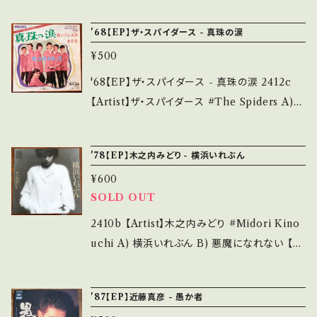
ebase.in/items/14252144 お知らせ等は、Ab
多少痛み・キズなど見られる C・痛み多・キズ多
フィリップス *13th / A=井上順 B=ご存知ムッ
out 画面にてご確認ください。 ___【bid】2502
'68【EP】ザ・スパイダース - 真珠の涙
く痛み多 *その他、+ - で補足しています。 *中古
シュ作の大名曲！！ 参考視聴：- 【Condition】
y
という事をご理解して頂ける方のご購入をお願
¥500
Jacket/Record：B/B (国内盤) _________
い致します。 Please purchase it if you und
________________ 【About the stat
'68【EP】ザ・スパイダース - 真珠の涙 2412c
erstand that it is second hand. *詳しくは
e/状態説明】 S・新品未開封など A・綺麗・キズ
【Artist】ザ・スパイダース #The Spiders A)
■■■状態・説明 / 発送について■■■ をご覧
等も無く、痛みも薄い B・多少痛み・キズなど見
真珠の涙 B) 赤いドレスの女の子 【Release/L
ください。 https://onbankutsu.thebase.in/it
られる C・痛み多・キズ多く痛み多 *その他、+ -
abel/Note】 1968 / SF-1050 / フィリップス *
ems/14252144 お知らせ等は、About 画面に
'78【EP】木之内みどり - 横浜いれぶん
で補足しています。 *中古という事をご理解して
15th 参考視聴：- 【Condition】 Jacket/Rec
てご確認ください。 ___
頂ける方のご購入をお願い致します。 Please p
¥600
ord：B/B (国内盤) ________________
urchase it if you understand that it is se
SOLD OUT
_________ 【About the state/状態説明】
cond hand. *詳しくは ■■■状態・説明 / 発
S・新品未開封など A・綺麗・キズ等も無く、痛み
2410b 【Artist】木之内みどり #Midori Kino
送について■■■ をご覧ください。 https://on
も薄い B・多少痛み・キズなど見られる C・痛み
uchi A) 横浜いれぶん B) 悪魔になれない 【R
bankutsu.thebase.in/items/14252144 お知
多・キズ多く痛み多 *その他、+ - で補足してい
elease/Label/Note】 1978 / N-26 / NAV *
らせ等は、About 画面にてご確認ください。 __
ます。 *中古という事をご理解して頂ける方のご
大野克夫・作曲/City Pop 参考視聴: https://y
_
'87【EP】近藤真彦 - 愚か者
購入をお願い致します。 Please purchase it i
outu.be/eGrVORLGB4k?si=ZFKUIEXRs