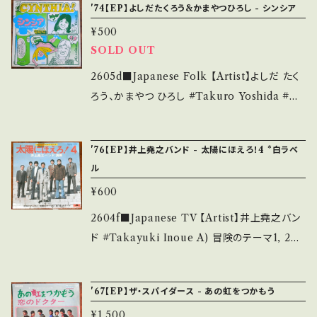
'74【EP】よしだたくろう&かまやつひろし - シンシア
ださい。 https://onbankutsu.thebase.in/ite
_ 【About the state/状態説明】 S・新品未開
作曲:筒美京平、B)NICE SOFT ROCK! A■
ms/14252144 お知らせ等は、About 画面にて
封など A・綺麗・キズ等も無く、痛みも薄い B・多
¥500
参考視聴■ https://youtu.be/kxSGY9wGu
ご確認ください。 ___
SOLD OUT
少痛み・キズなど見られる C・痛み多・キズ多く
3Y?si=f3cuVDXxNY7mu4Pp B■視聴■OB
痛み多 *その他、+ - で補足しています。 *中古と
K317■ https://youtu.be/KZBMLnux3Rw
2605d■Japanese Folk 【Artist】よしだ たく
いう事をご理解して頂ける方のご購入をお願い
【Condition】 Jacket/Record：B/A (国内盤)
ろう、かまやつ ひろし #Takuro Yoshida #Hi
致します。 Please purchase it if you under
_________________________ 【Ab
roshi Kamayatsu A) シンシア B) 竜飛崎 【R
stand that it is second hand. *詳しくは ■
out the state/状態説明】 S・新品未開封など
elease/Label/Note】 1974 / SOLB-156OD
■■状態・説明 / 発送について■■■ をご覧く
'76【EP】井上堯之バンド - 太陽にほえろ！4 *白ラベ
A・綺麗・キズ等も無く、痛みも薄い B・多少痛
/ CBSソニー *南沙織の愛称シンシアに捧げら
ル
ださい。 https://onbankutsu.thebase.in/ite
み・キズなど見られる C・痛み多・キズ多く痛み
れた曲。 *B面曲、演奏:愛奴（浜田省吾・在籍）
ms/14252144 お知らせ等は、About 画面にて
¥600
多 *その他、+ - で補足しています。 *中古という
■参考視聴■ https://youtu.be/iRXVoYYk3
ご確認ください。 ___【bid】2607y
事をご理解して頂ける方のご購入をお願い致し
-k?si=v1eJR2pHB6tLWLDy 【Condition】 J
2604f■Japanese TV 【Artist】井上堯之バン
ます。 Please purchase it if you understan
acket/Record：B/B+ (国内盤) ________
ド #Takayuki Inoue A) 冒険のテーマ1, 2
d that it is second hand. *詳しくは ■■■
_________________ 【About the stat
B) 新「愛」のテーマ 【Release/Label/Note】
状態・説明 / 発送について■■■ をご覧くださ
e/状態説明】 S・新品未開封など A・綺麗・キズ
1976 / DR-3015 / ポリドール *ボンボン刑事の
い。 https://onbankutsu.thebase.in/items/1
'67【EP】ザ・スパイダース - あの虹をつかもう
等も無く、痛みも薄い B・多少痛み・キズなど見
テーマ「太陽にほえろ！」OST ■参考視聴■ htt
4252144 お知らせ等は、About 画面にてご確
られる C・痛み多・キズ多く痛み多 *その他、+ -
¥1,500