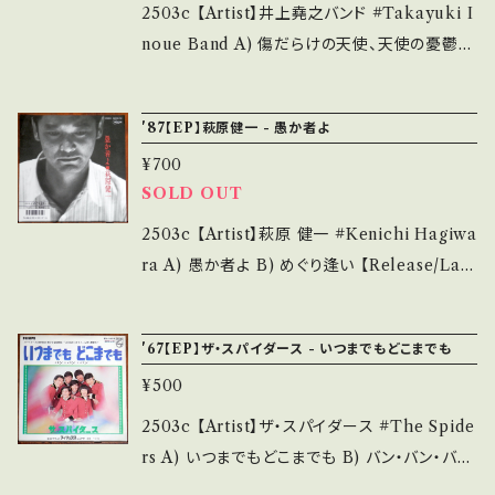
d. *詳しくは ■■■状態・説明 / 発送について
_________ 【About the state/状態説明】
2503c 【Artist】井上堯之バンド #Takayuki I
■■■ をご覧ください。 https://onbankutsu.
S・新品未開封など A・綺麗・キズ等も無く、痛み
noue Band A) 傷だらけの天使、天使の憂鬱
thebase.in/items/14252144 お知らせ等は、A
も薄い B・多少痛み・キズなど見られる C・痛み
B) 天使の享楽、天使の欲望 【Release/Label/
bout 画面にてご確認ください。 ___
多・キズ多く痛み多 *その他、+ - で補足してい
Note】 1974 / DR-1888 / ポリドール *萩原健
'87【EP】萩原健一 - 愚か者よ
ます。 *中古という事をご理解して頂ける方のご
一の代表ドラマ『傷だらけの天使』OST 文句な
¥700
購入をお願い致します。 Please purchase it i
しタイトル曲含むぶっちぎりグルーヴ！ 作曲：大
SOLD OUT
f you understand that it is second hand.
野克夫、井上堯之 参考視聴: https://youtu.b
*詳しくは ■■■状態・説明 / 発送について■
e/EA-imJVtCZ4 【Condition】 Jacket/Re
2503c 【Artist】萩原 健一 #Kenichi Hagiwa
■■ をご覧ください。 https://onbankutsu.th
cord：B/A- (国内盤) *ジャケ裏黄しみ ____
ra A) 愚か者よ B) めぐり逢い 【Release/Lab
ebase.in/items/14252144 お知らせ等は、Ab
_____________________ 【About t
el/Note】 1987 / MOON-736 / MOON *15
out 画面にてご確認ください。 ___
he state/状態説明】 S・新品未開封など A・綺
th /A)作詞：伊達歩、作曲：井上堯之 B)作詞：萩
'67【EP】ザ・スパイダース - いつまでもどこまでも
麗・キズ等も無く、痛みも薄い B・多少痛み・キズ
原健一、作曲：速水清司 参考視聴: https://you
など見られる C・痛み多・キズ多く痛み多 *その
¥500
tu.be/xswOAsxDUtE?si=uOS6sX_krKuN
他、+ - で補足しています。 *中古という事をご理
Lnxk 【Condition】 Jacket/Record：B/A-
2503c 【Artist】ザ・スパイダース #The Spide
解して頂ける方のご購入をお願い致します。 Ple
(国内盤) *ジャケしわ _______________
rs A) いつまでもどこまでも B) バン・バン・バン
ase purchase it if you understand that it
__________ 【About the state/状態説
【Release/Label/Note】 1967 / SFL-1030 /