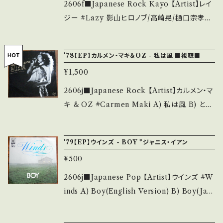
盤) _________________________
2606f■Japanese Rock Kayo 【Artist】レイ
d. *詳しくは ■■■状態・説明 / 発送について
【About the state/状態説明】 S・新品未開封
ジー #Lazy 影山ヒロノブ/高崎晃/樋口宗孝
■■■ をご覧ください。 https://onbankutsu.
など A・綺麗・キズ等も無く、痛みも薄い B・多少
A) Baby I Make A Motion B) 好きさ、好き
thebase.in/items/14252144 お知らせ等は、A
痛み・キズなど見られる C・痛み多・キズ多く痛
さ、好きさ 【Release/Label/Note】 1979 / R
bout 画面にてご確認ください。 ___
'78【EP】カルメン・マキ＆OZ - 私は風 ■視聴■
み多 *その他、+ - で補足しています。 *中古とい
VS-1181 / RCA *8th / A)作曲:加瀬邦彦。B)
う事をご理解して頂ける方のご購入をお願い致
¥1,500
作曲:浜田金吾 井上鑑 A■参考視聴■ https://
します。 Please purchase it if you underst
youtu.be/b2FoGj6VkOc?si=bUsbY8xgoF
2606j■Japanese Rock 【Artist】カルメン・マ
and that it is second hand. *詳しくは ■■
E5aBss *ムッシュかまやつにより見出されデビ
キ ＆ OZ #Carmen Maki A) 私は風 B) とり
■状態・説明 / 発送について■■■ をご覧くだ
ューの切っ掛けを得るが、 ハードロック志向の
あえず・・・(Rock'n Roll) 【Release/Label/N
さい。 https://onbankutsu.thebase.in/item
バンドがベイ・シティ・ローラーズのようなアイド
ote】 1978 / DKQ1040 / Kitty *作詞:Maki
s/14252144 お知らせ等は、About 画面にてご
'79【EP】ウインズ - BOY *ジャニス・イアン
ル歌謡ロックで売り出されてしまう。 解散後、影
Annette Lovelace,作曲:春日博文 約12分に
確認ください。 ___
山ヒロノブはアニソン、高崎晃/樋口宗孝はラウ
¥500
も及ぶ大作曲のシングル・ショートver. ■視聴
ドネス結成へ。 B面「好きさ、好きさ、好きさ」アル
■OBK325■ https://youtu.be/Dhg_cnHP
2606j■Japanese Pop 【Artist】ウインズ #W
バム『Rock Diamond』収録。 作詞:小林和子,
t_c 【Condition】 Jacket/Record：B/B+ (国
inds A) Boy(English Version) B) Boy(Jap
作曲:浜田金吾,編曲:井上鑑 ■視聴■OBK326
内盤) *ジャケしわ ________________
anese Version) 【Release/Label/Note】 19
■ https://youtu.be/iXCDoWKvhvM 【Con
_________ 【About the state/状態説明】
79 / 06SH 669 / CBSソニー *編作曲：都倉俊