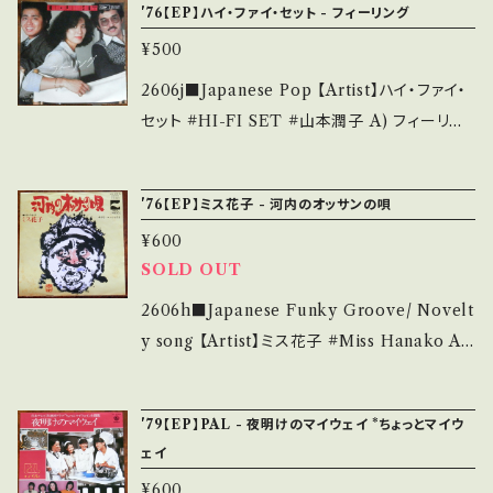
dition】 Jacket/Record：B-/B (国内盤) *ジャ
'76【EP】ハイ・ファイ・セット - フィーリング
S・新品未開封など A・綺麗・キズ等も無く、痛み
一/ジャニス・イアン=カヴァー ■参考視聴■ ht
ケ下微破れ ____________________
も薄い B・多少痛み・キズなど見られる C・痛み
¥500
tps://youtu.be/Stxrj6Cu2KA?si=e_bJ6Eu
_____ 【About the state/状態説明】 S・新
多・キズ多く痛み多 *その他、+ - で補足してい
ST3aPWi8O 【Condition】 Jacket/Record：
2606j■Japanese Pop 【Artist】ハイ・ファイ・
品未開封など A・綺麗・キズ等も無く、痛みも薄
ます。 *中古という事をご理解して頂ける方のご
B/A (国内盤) ___________________
セット #HI-FI SET #山本潤子 A) フィーリン
い B・多少痛み・キズなど見られる C・痛み多・
購入をお願い致します。 Please purchase it i
______ 【About the state/状態説明】 S・新
グ B) もうひとつのダンス 【Release/Label/N
キズ多く痛み多 *その他、+ - で補足しています。
f you understand that it is second hand.
品未開封など A・綺麗・キズ等も無く、痛みも薄
ote】 1976 / ETP-10138 / 東芝EMI *カヴァ
*中古という事をご理解して頂ける方のご購入を
*詳しくは ■■■状態・説明 / 発送について■
'76【EP】ミス花子 - 河内のオッサンの唄
い B・多少痛み・キズなど見られる C・痛み多・
ー=モーリス・アルバート、日本語詞:なかにし礼,
お願い致します。 Please purchase it if you
■■ をご覧ください。 https://onbankutsu.th
キズ多く痛み多 *その他、+ - で補足しています。
¥600
HIT! ■参考視聴■ https://youtu.be/Stxrj6
understand that it is second hand. *詳しく
ebase.in/items/14252144 お知らせ等は、Ab
*中古という事をご理解して頂ける方のご購入を
SOLD OUT
Cu2KA?si=e_bJ6EuST3aPWi8O 【Conditi
は ■■■状態・説明 / 発送について■■■ を
out 画面にてご確認ください。 ___
お願い致します。 Please purchase it if you
on】 Jacket/Record：B/A- (国内盤) _____
2606h■Japanese Funky Groove/ Novelt
ご覧ください。 https://onbankutsu.thebase.i
understand that it is second hand. *詳しく
____________________ 【About the
y song 【Artist】ミス花子 #Miss Hanako A)
n/items/14252144 お知らせ等は、About 画
は ■■■状態・説明 / 発送について■■■ を
state/状態説明】 S・新品未開封など A・綺麗・
河内のオッサンの唄 B) サラリーマンぶるうす
面にてご確認ください。 ___
ご覧ください。 https://onbankutsu.thebase.i
キズ等も無く、痛みも薄い B・多少痛み・キズな
【Release/Label/Note】 1976 / LK-19-A /
n/items/14252144 お知らせ等は、About 画
'79【EP】PAL - 夜明けのマイウェイ *ちょっとマイウ
ど見られる C・痛み多・キズ多く痛み多 *その
コロムビア *ファンキー関西弁チューン！ ヤんけ
面にてご確認ください。 ___
ェイ
他、+ - で補足しています。 *中古という事をご理
ーヤんけーソヤんけワレ♪ HIT! ■参考視聴■
¥600
解して頂ける方のご購入をお願い致します。 Ple