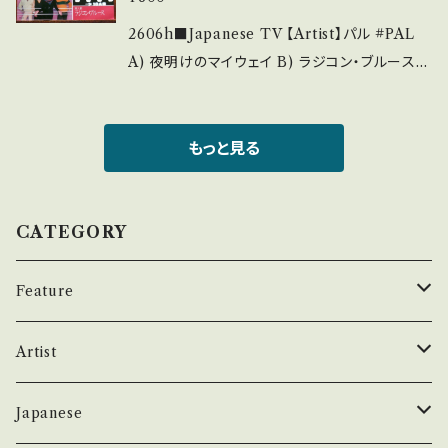
https://youtu.be/8Qvll8GdUlc?si=94Cwg
ase purchase it if you understand that it
gitr-96YQEj 【Condition】 Jacket/Record：
2606h■Japanese TV 【Artist】パル #PAL
is second hand. *詳しくは ■■■状態・説明
B/A (国内盤) ___________________
A) 夜明けのマイウェイ B) ラジコン・ブルース
/ 発送について■■■ をご覧ください。 https://
______ 【About the state/状態説明】 S・新
【Release/Label/Note】 1979 / GK-8089 /
onbankutsu.thebase.in/items/14252144
品未開封など A・綺麗・キズ等も無く、痛みも薄
KING *日本TVドラマ『ちょっとマイウェイ』主
お知らせ等は、About 画面にてご確認ください。
い B・多少痛み・キズなど見られる C・痛み多・
題歌 作詞・作曲: 荒木一郎 ■参考視聴■ http
もっと見る
___
キズ多く痛み多 *その他、+ - で補足しています。
s://youtu.be/PCAiy9UaakY?si=ndZ5sgRK
*中古という事をご理解して頂ける方のご購入を
vncCVO69 【Condition】 Jacket/Record：
お願い致します。 Please purchase it if you
B/A (国内盤) ___________________
CATEGORY
understand that it is second hand. *詳しく
______ 【About the state/状態説明】 S・新
は ■■■状態・説明 / 発送について■■■ を
品未開封など A・綺麗・キズ等も無く、痛みも薄
Feature
ご覧ください。 https://onbankutsu.thebase.i
い B・多少痛み・キズなど見られる C・痛み多・
n/items/14252144 お知らせ等は、About 画
キズ多く痛み多 *その他、+ - で補足しています。
昭和ヒット
Artist
面にてご確認ください。 ___
*中古という事をご理解して頂ける方のご購入を
お願い致します。 Please purchase it if you
50年代
昭和歌謡/演歌
THE BEATLES
Japanese
understand that it is second hand. *詳しく