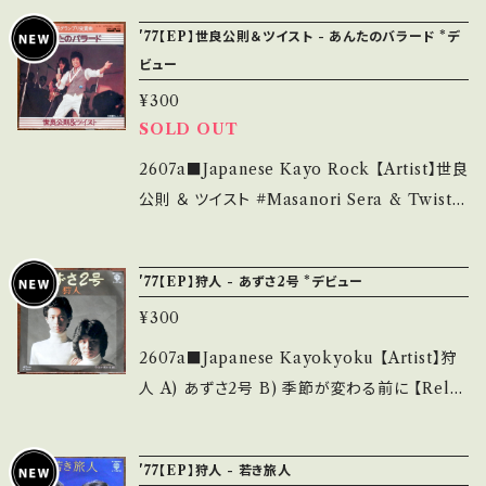
understand that it is second hand. *詳しく
足しています。 *中古という事をご理解して頂け
Label/Note】 1980 / V-49 / キャニオン *TV
は ■■■状態・説明 / 発送について■■■ を
'77【EP】世良公則＆ツイスト - あんたのバラード *デ
る方のご購入をお願い致します。 Please purc
ドラマ『3丁目4番地』主題歌/作詞:石坂浩二、作
ビュー
ご覧ください。 https://onbankutsu.thebase.i
hase it if you understand that it is secon
曲:坂田晃一 HIT! ■参考視聴■ https://yout
n/items/14252144 お知らせ等は、About 画
¥300
d hand. *詳しくは ■■■状態・説明 / 発送に
u.be/BdkiOwiVlxQ?si=HtGouNTh1Gqe9
面にてご確認ください。 ___
SOLD OUT
ついて■■■ をご覧ください。 https://onbank
znp 【Condition】 Jacket/Record：B/A- (国
utsu.thebase.in/items/14252144 お知らせ
内盤) ________________________
2607a■Japanese Kayo Rock 【Artist】世良
等は、About 画面にてご確認ください。 ___
_ 【About the state/状態説明】 S・新品未開
公則 ＆ ツイスト #Masanori Sera & Twist
封など A・綺麗・キズ等も無く、痛みも薄い B・多
A) あんたのバラード B) 知らんぷり 【Release/
少痛み・キズなど見られる C・痛み多・キズ多く
Label/Note】 1977 / V-31 / キャニオン *デビ
'77【EP】狩人 - あずさ2号 *デビュー
痛み多 *その他、+ - で補足しています。 *中古と
ュー 【Condition】 Jacket/Record：B/B (国
¥300
いう事をご理解して頂ける方のご購入をお願い
内盤) ________________________
致します。 Please purchase it if you under
_ 【About the state/状態説明】 S・新品未開
2607a■Japanese Kayokyoku 【Artist】狩
stand that it is second hand. *詳しくは ■
封など A・綺麗・キズ等も無く、痛みも薄い B・多
人 A) あずさ2号 B) 季節が変わる前に 【Rele
■■状態・説明 / 発送について■■■ をご覧く
少痛み・キズなど見られる C・痛み多・キズ多く
ase/Label/Note】 1977 / L-77W / ワーナー
ださい。 https://onbankutsu.thebase.in/ite
痛み多 *その他、+ - で補足しています。 *中古と
*デビュー HIT! 【Condition】 Jacket/Recor
ms/14252144 お知らせ等は、About 画面にて
'77【EP】狩人 - 若き旅人
いう事をご理解して頂ける方のご購入をお願い
d：B/B (国内盤) *ジャケしわ __________