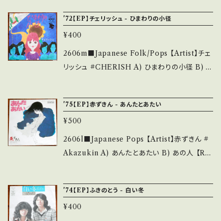
__________ 【About the state/状態説
972 / SV-2285 / ビクター *フォーク女性デュ
'72【EP】チェリッシュ - ひまわりの小径
明】 S・新品未開封など A・綺麗・キズ等も無く、
オ ■参考視聴■ - 【Condition】 Jacket/Rec
痛みも薄い B・多少痛み・キズなど見られる C・
¥400
ord：B/B+ (国内盤/サンプル白レーベル) ___
痛み多・キズ多く痛み多 *その他、+ - で補足し
______________________ 【About
2606m■Japanese Folk/Pops 【Artist】チェ
ています。 *中古という事をご理解して頂ける方
the state/状態説明】 S・新品未開封など A・綺
リッシュ #CHERISH A) ひまわりの小径 B) コ
のご購入をお願い致します。 Please purchase
麗・キズ等も無く、痛みも薄い B・多少痛み・キズ
スモス 【Release/Label/Note】 1972 / SV-2
it if you understand that it is second han
など見られる C・痛み多・キズ多く痛み多 *その
5 / ビクター *3rd ■参考視聴■ https://yout
d. *詳しくは ■■■状態・説明 / 発送について
'75【EP】赤ずきん - あんたとあたい
他、+ - で補足しています。 *中古という事をご理
u.be/txDGIQQ_aT8?si=Z6Ew8yx128eFg
■■■ をご覧ください。 https://onbankutsu.
解して頂ける方のご購入をお願い致します。 Ple
¥500
wra 【Condition】 Jacket/Record：B/A (国
thebase.in/items/14252144 お知らせ等は、A
ase purchase it if you understand that it
内盤) ________________________
2606l■Japanese Pops 【Artist】赤ずきん #
bout 画面にてご確認ください。 ___
is second hand. *詳しくは ■■■状態・説明
_ 【About the state/状態説明】 S・新品未開
Akazukin A) あんたとあたい B) あの人 【Rel
/ 発送について■■■ をご覧ください。 https://
封など A・綺麗・キズ等も無く、痛みも薄い B・多
ease/Label/Note】 1975 / AV-63 / キャニオ
onbankutsu.thebase.in/items/14252144
少痛み・キズなど見られる C・痛み多・キズ多く
ン *ヤマハポプコン入賞曲 ■参考視聴■ http
お知らせ等は、About 画面にてご確認ください。
'74【EP】ふきのとう - 白い冬
痛み多 *その他、+ - で補足しています。 *中古と
s://youtu.be/-cCd05ScVC8?si=h5bE5O3z
___
いう事をご理解して頂ける方のご購入をお願い
¥400
DYAZwKLu 【Condition】 Jacket/Record：
致します。 Please purchase it if you under