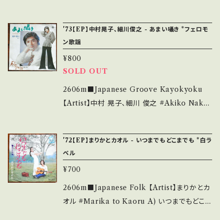
お知らせ等は、About 画面にてご確認ください。
み多 *その他、+ - で補足しています。 *中古とい
ease/Label/Note】 1977 / L-177W / ワーナ
___
う事をご理解して頂ける方のご購入をお願い致
ー *2nd 「あずさ2号」メロ 【Condition】 Jack
'73【EP】中村晃子、細川俊之 - あまい囁き *フェロモ
します。 Please purchase it if you underst
et/Record：B/B+ (国内盤) ___________
ン歌謡
and that it is second hand. *詳しくは ■■
______________ 【About the state/状
■状態・説明 / 発送について■■■ をご覧くだ
¥800
態説明】 S・新品未開封など A・綺麗・キズ等も
SOLD OUT
さい。 https://onbankutsu.thebase.in/item
無く、痛みも薄い B・多少痛み・キズなど見られ
s/14252144 お知らせ等は、About 画面にてご
る C・痛み多・キズ多く痛み多 *その他、+ - で補
2606m■Japanese Groove Kayokyoku
確認ください。 ___
足しています。 *中古という事をご理解して頂け
【Artist】中村 晃子、細川 俊之 #Akiko Naka
る方のご購入をお願い致します。 Please purc
mura #Toshiyuki Hosokawa A) あまい囁
hase it if you understand that it is secon
き B) 砂物語 【Release/Label/Note】 1973 /
'72【EP】まりかとカオル - いつまでもどこまでも *白ラ
d hand. *詳しくは ■■■状態・説明 / 発送に
BS-1737 / キング *ダリダ&アラン・ドロン(フラ
ベル
ついて■■■ をご覧ください。 https://onbank
ンス語版)のカヴァー 女性が歌い男性が語るフ
¥700
utsu.thebase.in/items/14252144 お知らせ
ェロモンたっぷり怪盤！ ■参考視聴■ https://y
等は、About 画面にてご確認ください。 ___
outu.be/Lq48u9nPBV8?si=7aT4dbPeTvX
2606m■Japanese Folk 【Artist】まりかとカ
xRVug 【Condition】 Jacket/Record：B/B+
オル #Marika to Kaoru A) いつまでもどこま
(国内盤/W Jacket) _______________
でも B) 恋は水車 【Release/Label/Note】 1