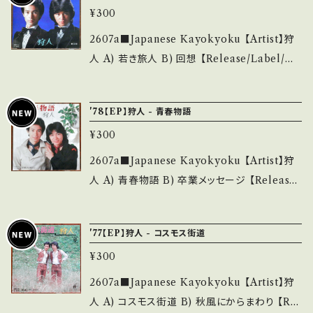
ご確認ください。 ___
致します。 Please purchase it if you under
¥300
_______________ 【About the state/
stand that it is second hand. *詳しくは ■
状態説明】 S・新品未開封など A・綺麗・キズ等
2607a■Japanese Kayokyoku 【Artist】狩
■■状態・説明 / 発送について■■■ をご覧く
も無く、痛みも薄い B・多少痛み・キズなど見ら
人 A) 若き旅人 B) 回想 【Release/Label/No
ださい。 https://onbankutsu.thebase.in/ite
れる C・痛み多・キズ多く痛み多 *その他、+ - で
te】 1977 / L-188W / ワーナー *3rd 【Condit
ms/14252144 お知らせ等は、About 画面にて
補足しています。 *中古という事をご理解して頂
ion】 Jacket/Record：B/B (国内盤) _____
ご確認ください。 ___
'78【EP】狩人 - 青春物語
ける方のご購入をお願い致します。 Please pur
____________________ 【About the
chase it if you understand that it is seco
¥300
state/状態説明】 S・新品未開封など A・綺麗・
nd hand. *詳しくは ■■■状態・説明 / 発送に
キズ等も無く、痛みも薄い B・多少痛み・キズな
2607a■Japanese Kayokyoku 【Artist】狩
ついて■■■ をご覧ください。 https://onbank
ど見られる C・痛み多・キズ多く痛み多 *その
人 A) 青春物語 B) 卒業メッセージ 【Release/
utsu.thebase.in/items/14252144 お知らせ
他、+ - で補足しています。 *中古という事をご理
Label/Note】 1978 / L-210W / ワーナー *4t
等は、About 画面にてご確認ください。 ___
解して頂ける方のご購入をお願い致します。 Ple
h 【Condition】 Jacket/Record：B/B+ (国内
'77【EP】狩人 - コスモス街道
ase purchase it if you understand that it
盤) _________________________
is second hand. *詳しくは ■■■状態・説明
¥300
【About the state/状態説明】 S・新品未開封
/ 発送について■■■ をご覧ください。 https://
など A・綺麗・キズ等も無く、痛みも薄い B・多少
2607a■Japanese Kayokyoku 【Artist】狩
onbankutsu.thebase.in/items/14252144
痛み・キズなど見られる C・痛み多・キズ多く痛
人 A) コスモス街道 B) 秋風にからまわり 【Rel