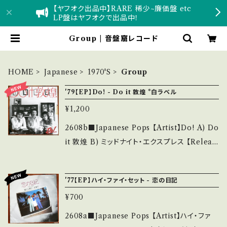
【ヤフオク出品中】RARE 稀少~廉価盤 etc
LP盤はヤフオクで出品中！
Group | 音盤窟レコード
HOME
Japanese
1970'S
Group
'79【EP】Do! - Do it 敦煌 *白ラベル
¥1,200
2608b■Japanese Pops 【Artist】Do! A) Do
it 敦煌 B) ミッドナイト・エクスプレス 【Releas
e/Label/Note】 1979 / ZP-46 / クラウン *デ
ビュー/編曲:鈴木慶一,武川雅寛, エキゾチック
'77【EP】ハイ・ファイ・セット - 恋の日記
歌謡 ■参考視聴■ https://youtu.be/7u_-Li
¥700
OK72c?si=Ff8xuzkc2HvP_M4i 【Conditio
n】 Jacket/Record：B/A- (国内盤/見本白レー
2608a■Japanese Pops 【Artist】ハイ・ファ