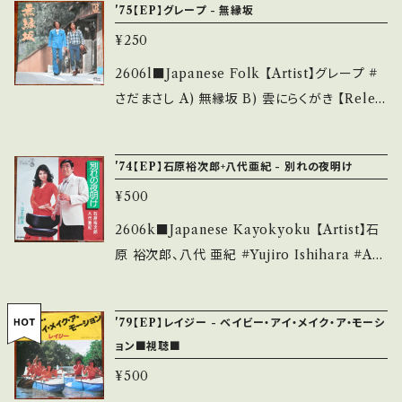
bankutsu.thebase.in/items/14252144 お知
'75【EP】グレープ - 無縁坂
state/状態説明】 S・新品未開封など A・綺麗・
参考視聴■ https://youtu.be/Eto9VgU81v
らせ等は、About 画面にてご確認ください。 __
キズ等も無く、痛みも薄い B・多少痛み・キズな
¥250
w?si=5bXVJL6PKP6E6yQo 【Condition】 J
_
ど見られる C・痛み多・キズ多く痛み多 *その
acket/Record：B/B+ (国内盤) *ジャケ滲み _
2606l■Japanese Folk 【Artist】グレープ #
他、+ - で補足しています。 *中古という事をご理
________________________ 【Abo
さだまさし A) 無縁坂 B) 雲にらくがき 【Relea
解して頂ける方のご購入をお願い致します。 Ple
ut the state/状態説明】 S・新品未開封など
se/Label/Note】 1975 / L-1286E / ワーナー
ase purchase it if you understand that it
A・綺麗・キズ等も無く、痛みも薄い B・多少痛
*6th ドラマ『ひまわりの詩』主題歌 ■参考視聴
is second hand. *詳しくは ■■■状態・説明
'74【EP】石原裕次郎+八代亜紀 - 別れの夜明け
み・キズなど見られる C・痛み多・キズ多く痛み
■ https://youtu.be/_pVCogJeJBU?si=Qx
/ 発送について■■■ をご覧ください。 https://
多 *その他、+ - で補足しています。 *中古という
¥500
nghKHr60ke1_ZF 【Condition】 Jacket/Re
onbankutsu.thebase.in/items/14252144
事をご理解して頂ける方のご購入をお願い致し
cord：B/B- (国内盤) _______________
2606k■Japanese Kayokyoku 【Artist】石
お知らせ等は、About 画面にてご確認ください。
ます。 Please purchase it if you understan
__________ 【About the state/状態説
原 裕次郎、八代 亜紀 #Yujiro Ishihara #Aki
___
d that it is second hand. *詳しくは ■■■
明】 S・新品未開封など A・綺麗・キズ等も無く、
Yashiro A) 別れの夜明け B) 泣き砂浜 【Rele
状態・説明 / 発送について■■■ をご覧くださ
痛みも薄い B・多少痛み・キズなど見られる C・
ase/Label/Note】 1974 / SN-1413 / テイチ
い。 https://onbankutsu.thebase.in/items/1
'79【EP】レイジー - ベイビー・アイ・メイク・ア・モーシ
痛み多・キズ多く痛み多 *その他、+ - で補足し
ク *デュエット ■参考視聴■ https://youtu.b
4252144 お知らせ等は、About 画面にてご確
ョン■視聴■
ています。 *中古という事をご理解して頂ける方
e/7-EIWLCHauQ?si=cHi5wDnOi25nSxk
認ください。 ___
のご購入をお願い致します。 Please purchase
¥500
M 【Condition】 Jacket/Record：B/A (国内
it if you understand that it is second han