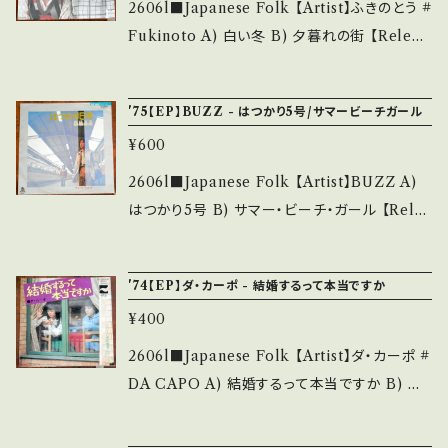
B/B+ (国内盤) __________________
2606l■Japanese Folk 【Artist】ふきのとう #
stand that it is second hand. *詳しくは ■
_______ 【About the state/状態説明】 S・
Fukinoto A) 白い冬 B) 夕暮れの街 【Releas
■■状態・説明 / 発送について■■■ をご覧く
新品未開封など A・綺麗・キズ等も無く、痛みも
e/Label/Note】 1974 / SOLB-176 / CBSソ
ださい。 https://onbankutsu.thebase.in/ite
薄い B・多少痛み・キズなど見られる C・痛み
ニー *ヤマハポプコン入賞曲/デビューシングル
ms/14252144 お知らせ等は、About 画面にて
'75【EP】BUZZ - はつかり5号/サマービーチガール
多・キズ多く痛み多 *その他、+ - で補足してい
■参考視聴■ https://youtu.be/-cCd05ScV
ご確認ください。 ___
ます。 *中古という事をご理解して頂ける方のご
¥600
C8?si=h5bE5O3zDYAZwKLu 【Conditio
購入をお願い致します。 Please purchase it i
n】 Jacket/Record：B/A (国内盤) _______
2606l■Japanese Folk 【Artist】BUZZ A)
f you understand that it is second hand.
__________________ 【About the st
はつかり5号 B) サマー・ビーチ・ガール 【Rele
*詳しくは ■■■状態・説明 / 発送について■
ate/状態説明】 S・新品未開封など A・綺麗・キ
ase/Label/Note】 1975 / BS(L)-8004 / KI
■■ をご覧ください。 https://onbankutsu.th
ズ等も無く、痛みも薄い B・多少痛み・キズなど
NG *デビューシングル /B)作曲:高橋幸宏 *ビ
ebase.in/items/14252144 お知らせ等は、Ab
'74【EP】ダ・カーポ - 結婚するって本当ですか
見られる C・痛み多・キズ多く痛み多 *その他、+
ーチボーイズ風 A■参考視聴■ https://yout
out 画面にてご確認ください。 ___
- で補足しています。 *中古という事をご理解し
¥400
u.be/coEaTy_5xak?si=l7yRWBSqPK-m4l
て頂ける方のご購入をお願い致します。 Please
8f B■参考視聴■ https://youtu.be/OHgzT
2606l■Japanese Folk 【Artist】ダ・カーポ #
purchase it if you understand that it is s
4yzaZk?si=f7-t9KBUDnYj5kL_ 【Conditio
DA CAPO A) 結婚するって本当ですか B) ク
econd hand. *詳しくは ■■■状態・説明 / 発
n】 Jacket/Record：B/B+ (国内盤) ______
リーム色の電車に乗って 【Release/Label/No
送について■■■ をご覧ください。 https://on
___________________ 【About the
te】 1974 / CD-220-A / コロムビア *4th ■