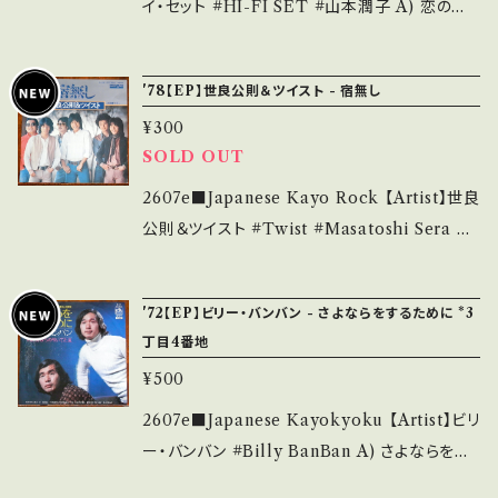
ベル) *ジャケシール痕 ______________
イ・セット #HI-FI SET #山本潤子 A) 恋の日
___________ 【About the state/状態説
記(The Diary) B) 愛こそすべて(Only Love
明】 S・新品未開封など A・綺麗・キズ等も無く、
Is Real) 【Release/Label/Note】 1977 / ET
'78【EP】世良公則＆ツイスト - 宿無し
痛みも薄い B・多少痛み・キズなど見られる C・
P-10328 / 東芝EMI *10th/A)ニール・セダカ=
痛み多・キズ多く痛み多 *その他、+ - で補足し
¥300
カヴァー, B)キャロル・キング=カヴァー A■参
ています。 *中古という事をご理解して頂ける方
SOLD OUT
考視聴■ https://youtu.be/SB1_Dcm1qf4?s
のご購入をお願い致します。 Please purchase
i=jOHHwAyBgIApwIFF B■参考視聴■ htt
2607e■Japanese Kayo Rock 【Artist】世良
it if you understand that it is second han
ps://youtu.be/9g1vQSF7NV0?si=n9A6y9_
公則＆ツイスト #Twist #Masatoshi Sera A)
d. *詳しくは ■■■状態・説明 / 発送について
7cYrhsQJD 【Condition】 Jacket/Record：
宿無し B) マギー 【Release/Label/Note】 19
■■■ をご覧ください。 https://onbankutsu.
B/A- (国内盤) ___________________
78 / V-28 / キャニオン *2nd / 1stアルバムと
thebase.in/items/14252144 お知らせ等は、A
'72【EP】ビリー・バンバン - さよならをするために *3
______ 【About the state/状態説明】 S・新
別テイク ■参考視聴■ - 【Condition】 Jacke
bout 画面にてご確認ください。 ___
丁目4番地
品未開封など A・綺麗・キズ等も無く、痛みも薄
t/Record：B/A- (国内盤) ____________
¥500
い B・多少痛み・キズなど見られる C・痛み多・
_____________ 【About the state/状
キズ多く痛み多 *その他、+ - で補足しています。
態説明】 S・新品未開封など A・綺麗・キズ等も
2607e■Japanese Kayokyoku 【Artist】ビリ
*中古という事をご理解して頂ける方のご購入を
無く、痛みも薄い B・多少痛み・キズなど見られ
ー・バンバン #Billy BanBan A) さよならをす
お願い致します。 Please purchase it if you
る C・痛み多・キズ多く痛み多 *その他、+ - で補
るために B) 野ばらの咲いていた道 【Release/