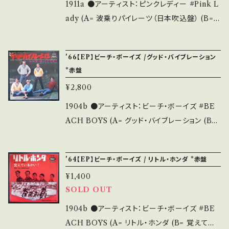
and that it is second hand. *詳しくは ■■
態：ジャケ/盤：B+/B+ (国内盤) * 【状態説明の
1911a ●アーティスト：ピンクレディー #Pink L
■状態・説明 / 発送について■■■ をご覧くだ
見方】 商品列に並ぶ ■状態・説明 / 発送につい
ady (A= 波乗りパイレーツ（日本吹込盤） (B=
さい。 https://onbankutsu.thebase.in/item
て■ をご覧ください。 お知らせ等は、About 画
波乗りパイレーツ（U.S.A.吹込盤） ●説明：1979
s/14252144 お知らせ等は、About 画面にてご
面にてご確認ください。
年 / SV-6590 / ビクター *13th *US版コーラ
確認ください。 ___【bid】2308
'66【EP】ビーチ・ボーイズ /グッド・バイブレーション
ス：マイク・ラヴ、ブライアン・ウィルソン、カール・
*赤盤
ウィルソン、ブルース・ジョンストン、ポール・フィ
¥2,800
エルソ等、ビーチ・ボーイズ勢！ ●状態：ジャケ/
盤：B+/B+ (国内盤) * 【状態説明の見方】 商品
1904b ●アーティスト：ビーチ・ボーイズ #BE
列に並ぶ ■状態・説明 / 発送について■ をご
ACH BOYS (A= グッド・バイブレーション (B=
覧ください。 お知らせ等は、About 画面にてご
レッツ・ゴー・アウェイ ●説明：1966 / CR-1621
確認ください。
/ 東芝音工 * ●状態：ジャケ/盤：B/B (国内盤/
'64【EP】ビーチ・ボーイズ / リトル・ホンダ *赤盤
Wジャケ/赤盤) *RED WAX / ジャケ折れ跡
¥1,400
【状態説明の見方】 商品列に並ぶ ■状態・説明
SOLD OUT
/ 発送について■ をご覧ください。 お知らせ等
は、About 画面にてご確認ください。
1904b ●アーティスト：ビーチ・ボーイズ #BE
ACH BOYS (A= リトル・ホンダ (B= 覚えてい