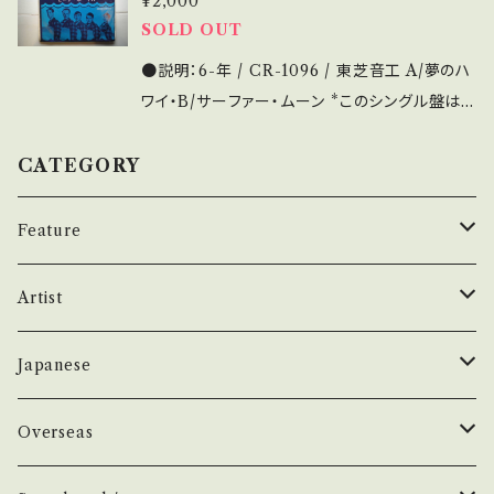
¥2,000
見方】About 画面にてご確認ください。 その
SOLD OUT
他、お知らせなどもそちらに載せております。
●説明：6-年 / CR-1096 / 東芝音工 A/夢のハ
ワイ・B/サーファー・ムーン *このシングル盤は、
youtubeで視聴することができます。 ■OBK0
09■https://youtu.be/LGmcmtxLSWo ●
CATEGORY
状態：ジャケ/盤：B/C+ (国内盤) *盤は小キズ多
【状態説明の見方】About 画面にてご確認くだ
Feature
さい。 その他、お知らせなどもそちらに載せて
おります。
昭和ヒット
Artist
50年代
昭和歌謡/演歌
THE BEATLES
Japanese
60年代
演歌/艶歌/お座敷
BEATLES
任侠//軍歌/やさぐれ歌謡
ELVIS, Rock 'n' Roll '50S
1950~60 'S
Overseas
70年代
ムード・コーラス歌謡
Johm