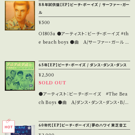
88年試供盤【EP】ビーチ・ボーイズ / サーファー・ガー
UT8Rs メドレー ●状態：ジャケ/盤：B/B (国内
ル
盤) * 【状態説明の見方】 商品列に並ぶ ■状
¥500
態・説明 / 発送について■ をご覧ください。 お
知らせ等は、About 画面にてご確認ください。
O1805a ●アーティスト：ビーチ・ボーイズ #th
e beach boys ●曲 A/サーファー・ガール ・
B/ - ●説明：1988 / PRA-11704 / ビクター *
A面のみ、PR試供盤 ●状態：ジャケ/盤：A-/A-
65年【EP】ビーチ・ボーイズ / ダンス・ダンス・ダンス
(国内盤・見本盤) 【状態説明の見方】About 画
¥2,500
面にてご確認ください。 その他、お知らせなど
SOLD OUT
もそちらに載せております。
●アーティスト：ビーチ・ボーイズ #The Bea
ch Boys ●曲 A/ダンス・ダンス・ダンス・B/太
陽あびて ●説明：1965 / CR-1176 / 東芝音工
*参考視聴：https://youtu.be/23pKKGIIPbA
60年代【EP】ビーチ・ボーイズ/夢のハワイ 東芝音工
●状態：ジャケ/盤：B/B (国内盤) 【状態説明の