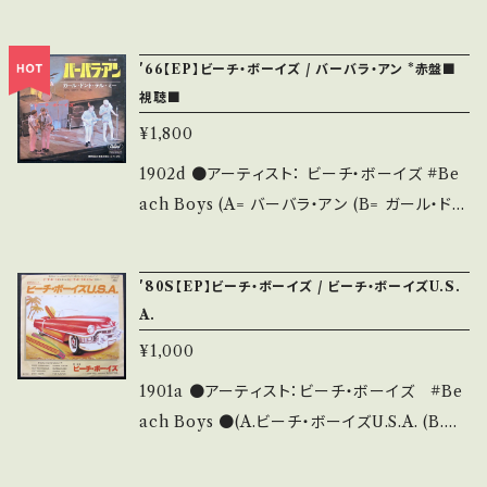
るかい？ ●説明：1964 / CR-1153 / 東芝音工
*参考視聴：https://youtu.be/8nyP4iBj8k4
'66【EP】ビーチ・ボーイズ / バーバラ・アン *赤盤■
●状態：ジャケ/盤：B/C+ (国内盤/Wジャケ/赤
視聴■
盤) *RED WAX / 盤=スレ多 【状態説明の見
¥1,800
方】 商品列に並ぶ ■状態・説明 / 発送について
■ をご覧ください。 お知らせ等は、About 画面
1902d ●アーティスト： ビーチ・ボーイズ #Be
にてご確認ください。
ach Boys (A= バーバラ・アン (B= ガール・ドン
ト・テル・ミー ●説明：1966? / CR-1482 / 東芝
音工 *「ビーチ・ボーイズ・パーティ」カット 視聴
'80S【EP】ビーチ・ボーイズ / ビーチ・ボーイズU.S.
■OBK089■ https://youtu.be/6hIx-vgyQ
A.
S0 ●状態：ジャケ/盤：B/B (国内盤・赤盤) *RE
¥1,000
D WAX 【状態説明の見方】 商品列に並ぶ ■状
態・説明 / 発送について■ をご覧ください。 お
1901a ●アーティスト：ビーチ・ボーイズ #Be
知らせ等は、About 画面にてご確認ください。
ach Boys ●(A.ビーチ・ボーイズU.S.A. (B.神
のみぞ知る ●説明：198- / ECS-17163 / 東芝
EMI *参考視聴：https://youtu.be/hMb3iW