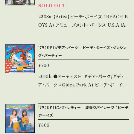
SOLD OUT
Wジャケ) *ジャケ内しみ _____________
____________ 【About the state/状態
2308a 【Artist】ビーチ・ボーイズ #BEACH B
説明】 S・新品未開封など A・綺麗・キズ等も無
OYS A) アミューズメント・パークス U.S.A (A
く、痛みも薄い B・多少痛み・キズなど見られる
musement Parks U.S.A.) B) ロッキン・サー
C・痛み多・キズ多く痛み多 *その他、+ - で補足
ファー (Rocking Surfer) 【Release/Label/
'79【EP】ギデア・パーク - ビーチ・ボーイズ・ダンシン
しています。 *中古という事をご理解して頂ける
Note】 1965 / CR-1433 / 東芝音工 * 参考視
グ・パーティー
方のご購入をお願い致します。 Please purcha
聴: https://youtu.be/pliTCOVdU1A 【Con
¥700
se it if you understand that it is second
dition】 Jacket/Record：B/B (国内盤/Wジャ
hand. *詳しくは ■■■状態・説明 / 発送につ
ケ) _________________________
2010b ●アーティスト：ギデア・パーク/ギディ
いて■■■ をご覧ください。 https://onbanku
【About the state/状態説明】 S・新品未開封
ア・パーク #Gidea Park A) ビーチ・ボーイズ・
tsu.thebase.in/items/14252144 お知らせ等
など A・綺麗・キズ等も無く、痛みも薄い B・多少
ダンシング・パーティー (Beach Boy Gold) B)
は、About 画面にてご確認ください。 ___
痛み・キズなど見られる C・痛み多・キズ多く痛
Lady Be Good ●説明：1979 / EWR-20588
'79【EP】ピンク・レディー - 波乗りパイレーツ *ビーチ
み多 *その他、+ - で補足しています。 *中古とい
/ 東芝EMI *参考視聴: https://youtu.be/atd
ボーイズ
う事をご理解して頂ける方のご購入をお願い致
UKwEYnZc ビーチボーイズマニアのエイドリ
¥600
します。 Please purchase it if you underst
アン・ベイカーが仕掛けた極上メドレー！ ●状