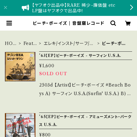
【ヤフオク出品中】RARE 稀少~廉価盤 etc
LP盤はヤフオクで出品中！
ビーチ・ボーイズ | 音盤窟レコード
HOM
Featu
エレキ/インスト/サーフ/ガ
ビーチ・ボー
E
re
レージ
イズ
'63【EP】ビーチ・ボーイズ - サーフィン U.S.A.
¥1,600
SOLD OUT
2503d 【Artist】ビーチ・ボーイズ #Beach Bo
ys A) サーフィン U.S.A.(Surfin' U.S.A.) B) S
hut Down 【Release/Label/Note】 1963 /
7P-285 / 東芝音工= Capitol *ご存じ、サーフ
'65【EP】ビーチ・ボーイズ - アミューズメント・パーク
ミュージック名曲！ 参考視聴: https://youtu.b
ス U.S.A.
e/2s4slliAtQU?si=LrSQZFN34CVuTBzr
¥800
【Condition】 Jacket/Record：B/B (国内盤/