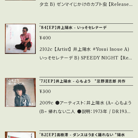
hand. *詳しくは ■■■状態・説明 / 発送につ
【About the state/状態説明】 S・新品未開封
夕立 B) ゼンマイじかけのカブト虫 【Release/
いて■■■ をご覧ください。 https://onbanku
など A・綺麗・キズ等も無く、痛みも薄い B・多少
Label/Note]】 1974 / DR1885 / ポリドール
tsu.thebase.in/items/14252144 お知らせ等
痛み・キズなど見られる C・痛み多・キズ多く痛
*6th *再入荷 【Condition】Jacket/Record：
は、About 画面にてご確認ください。 ___【bi
'84【EP】井上陽水 - いっそセレナーデ
み多 その他、+ - で補足しています。 *中古とい
B/B (国内盤)*黄シミ 【About the state/状態
d】2407y
う事をご理解して頂ける方のご購入をお願い致
¥400
説明】 S・新品未開封など A・綺麗・キズ等も無
します。 Please purchase it if you underst
く、痛みも薄い B・多少痛み・キズなど見られる
2102c 【Artist】 井上陽水 #Yosui Inoue A)
and that it is second hand. *詳しくは ■■
C・痛み多・キズ多く痛み多 その他、+ - で補足
いっそセレナーデ B) SPEEDY NIGHT 【Rele
■状態・説明 / 発送について■■■ をご覧くだ
しています。 *中古という事をご理解して頂ける
ase/Label/Note]】 1984 / 7K-161 / フォーラ
さい。 https://onbankutsu.thebase.in/item
方のご購入をお願い致します。 Please purcha
イフ *再入荷 【Condition】Jacket/Record：
s/14252144 お知らせ等は、About 画面にてご
'73【EP】井上陽水 - 心もよう *忌野清志郎 共作
se it if you understand that it is second
B/A (国内盤)* 【About the state/状態説明】
確認ください。 ___
hand. *詳しくは、商品列に並ぶ ■■■状態・説
¥300
S・新品未開封など A・綺麗・キズ等も無く、痛み
明 / 発送について■■■ をご覧ください。 お知
も薄い B・多少痛み・キズなど見られる C・痛み
2009c ●アーティスト：井上陽水 (A= 心もよう
らせ等は、About 画面にてご確認ください。
多・キズ多く痛み多 その他、+ - で補足していま
(B= 帰れない二人 ●説明：1973年 / DR1936 /
す。 *中古という事をご理解して頂ける方のご購
ポリドール *4th / B)忌野清志郎 共作 ●状態：
入をお願い致します。 Please purchase it if
ジャケ/盤：B/B (国内盤) *ジャケ黄しみ 【状態
'82【EP】高樹澪 - ダンスはうまく踊れない *陽水
you understand that it is second hand. *
説明の見方】 商品列に並ぶ ■状態・説明 / 発送