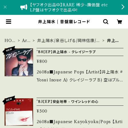
【ヤフオク出品中】RARE 稀少~廉価盤 etc
LP盤はヤフオクで出品中！
井上陽水 | 音盤窟レコード
HOM
Arti
井上陽水/泉谷しげる/岡林信康/吉
井上陽
E
st
田拓郎
水
'80【EP】井上陽水 - クレイジーラブ
¥800
2608a■Japanese Pops 【Artist】井上陽水 #
Yosui Inoue A) クレイジーラブ B) 空はブル
ーエンジェル 【Release/Label/Note】 1980 /
7K-7 / フォーライフ *山口百恵へ提供曲セルフ
'83【EP】安全地帯 - ワインレッドの心
カバー ■参考視聴■ https://youtu.be/4PjF
¥500
dY6Yld8?si=jvAub5iXwKuXLPT9 【Condi
tion】 Jacket/Record：B/A- (国内盤) ____
2608a■Japanese Kayokyoku/Pops 【Arti