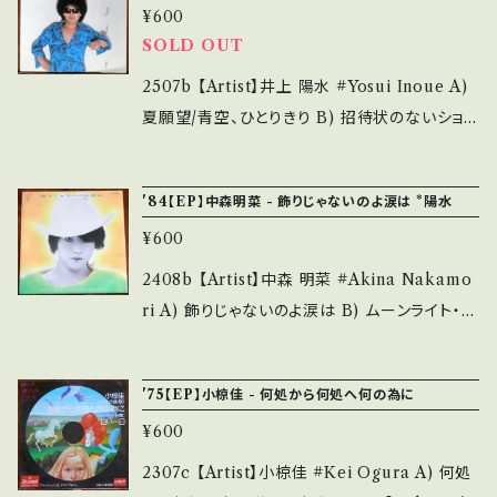
い。 https://onbankutsu.thebase.in/items/1
のご購入をお願い致します。 Please purchase
¥600
mBXgE5 【Condition】 Jacket/Record：B/A
4252144 お知らせ等は、About 画面にてご確
it if you understand that it is second han
SOLD OUT
- (国内盤) _____________________
認ください。 ___
d. *詳しくは ■■■状態・説明 / 発送について
____ 【About the state/状態説明】 S・新品
2507b 【Artist】井上 陽水 #Yosui Inoue A)
■■■ をご覧ください。 https://onbankutsu.
未開封など A・綺麗・キズ等も無く、痛みも薄い
夏願望/青空、ひとりきり B) 招待状のないショ
thebase.in/items/14252144 お知らせ等は、A
B・多少痛み・キズなど見られる C・痛み多・キズ
ー/子供への唄 【Release/Label/Note】 1977
bout 画面にてご確認ください。 ___
多く痛み多 *その他、+ - で補足しています。 *中
/ FLC-2 / FOR LIFE * 参考視聴: - 【Condit
'84【EP】中森明菜 - 飾りじゃないのよ涙は *陽水
古という事をご理解して頂ける方のご購入をお
ion】 Jacket/Record：B/B (国内盤/ピンナップ
願い致します。 Please purchase it if you u
¥600
ジャケ) _______________________
nderstand that it is second hand. *詳しく
__ 【About the state/状態説明】 S・新品未開
2408b 【Artist】中森 明菜 #Akina Nakamo
は ■■■状態・説明 / 発送について■■■ を
封など A・綺麗・キズ等も無く、痛みも薄い B・多
ri A) 飾りじゃないのよ涙は B) ムーンライト・レ
ご覧ください。 https://onbankutsu.thebase.i
少痛み・キズなど見られる C・痛み多・キズ多く
ター 【Release/Label/Note】 1984 / L-1666
n/items/14252144 お知らせ等は、About 画
痛み多 *その他、+ - で補足しています。 *中古と
/ ワーナー *10th / 作詞・作曲:井上陽水 '85HI
面にてご確認ください。 ___
'75【EP】小椋佳 - 何処から何処へ何の為に
いう事をご理解して頂ける方のご購入をお願い
T! 【Condition】 Jacket/Record：B+/A (国内
致します。 Please purchase it if you under
¥600
盤/3つ折り) ____________________
stand that it is second hand. *詳しくは ■
_____ 【About the state/状態説明】 S・新
2307c 【Artist】小椋佳 #Kei Ogura A) 何処
■■状態・説明 / 発送について■■■ をご覧く