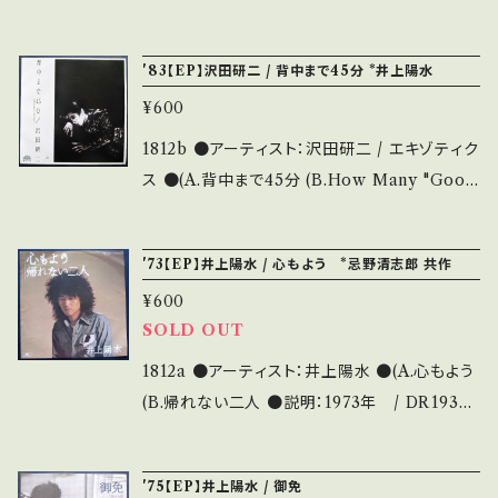
/ 7K-86 / FOR LIFE *20th /A=アルバムとは
違うシングル・ヴァージョン B=沢田研二,提供曲
'83【EP】沢田研二 / 背中まで45分 *井上陽水
のセルフカバー ●状態：ジャケ/盤：A-/B+ (国内
¥600
盤) * 【状態説明の見方】 商品列に並ぶ ■状
態・説明 / 発送について■ をご覧ください。 お
1812b ●アーティスト：沢田研二 / エキゾティク
知らせ等は、About 画面にてご確認ください。
ス ●(A.背中まで45分 (B.How Many "Good
-bye" ●説明：1983年 / 7DX-1215 / ポリド
ール=JULIE *38th / 作詞曲:井上陽水 ●状
'73【EP】井上陽水 / 心もよう *忌野清志郎 共作
態：ジャケ/盤：B+/A (国内盤) * 【状態説明の見
¥600
方】 商品列に並ぶ ■状態・説明 / 発送について
SOLD OUT
■ をご覧ください。 お知らせ等は、About 画面
にてご確認ください。
1812a ●アーティスト：井上陽水 ●(A.心もよう
(B.帰れない二人 ●説明：1973年 / DR1936 /
ポリドール *4th / B)忌野清志郎 共作 ●状態：
ジャケ/盤：B/B+ (国内盤) * 【状態説明の見方】
'75【EP】井上陽水 / 御免
商品列に並ぶ ■状態・説明 / 発送について■