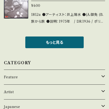
¥600
をご覧ください。 お知らせ等は、About 画面に
てご確認ください。
1812a ●アーティスト：井上陽水 ●(A.御免 (B.
旅から旅 ●説明：1975年 / DR1936 / ポリド
ール *7th ●状態：ジャケ/盤：B/B (国内盤) *
【状態説明の見方】 商品列に並ぶ ■状態・説明
/ 発送について■ をご覧ください。 お知らせ等
もっと見る
は、About 画面にてご確認ください。
CATEGORY
Feature
昭和ヒット
Artist
50年代
昭和歌謡/演歌
THE BEATLES
Japanese