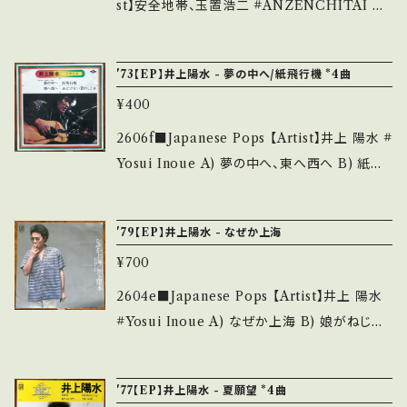
_____________________ 【About t
st】安全地帯、玉置浩二 #ANZENCHITAI A)
he state/状態説明】 S・新品未開封など A・綺
ワインレッドの心 B) We're alive 【Release/L
麗・キズ等も無く、痛みも薄い B・多少痛み・キズ
abel/Note】 1983 / 7DS0060 / kitty *4th/
'73【EP】井上陽水 - 夢の中へ/紙飛行機 *4曲
など見られる C・痛み多・キズ多く痛み多 *その
作詞:井上陽水、作曲:玉置浩二、編曲:星勝 '83
他、+ - で補足しています。 *中古という事をご理
¥400
BIG HIT! ■参考視聴■ https://youtu.be/k
解して頂ける方のご購入をお願い致します。 Ple
dksI3--M_g?si=Ok7z_Ob1GN7ynjBW 【C
2606f■Japanese Pops 【Artist】井上 陽水 #
ase purchase it if you understand that it
ondition】 Jacket/Record：B/A- (国内盤) _
Yosui Inoue A) 夢の中へ、東へ西へ B) 紙飛
is second hand. *詳しくは ■■■状態・説明
________________________ 【Abo
行機、あどけない君のしぐさ 【Release/Label/
/ 発送について■■■ をご覧ください。 https://
ut the state/状態説明】 S・新品未開封など
Note】 1973 / KR1087 / ポリドール * ■参考
onbankutsu.thebase.in/items/14252144
'79【EP】井上陽水 - なぜか上海
A・綺麗・キズ等も無く、痛みも薄い B・多少痛
視聴■ - 【Condition】 Jacket/Record：B/B*
お知らせ等は、About 画面にてご確認ください。
み・キズなど見られる C・痛み多・キズ多く痛み
¥700
(国内盤?Bag Jacket) ______________
___
多 *その他、+ - で補足しています。 *中古という
___________ 【About the state/状態説
2604e■Japanese Pops 【Artist】井上 陽水
事をご理解して頂ける方のご購入をお願い致し
明】 S・新品未開封など A・綺麗・キズ等も無く、
#Yosui Inoue A) なぜか上海 B) 娘がねじれ
ます。 Please purchase it if you understan
痛みも薄い B・多少痛み・キズなど見られる C・
る時 【Release/Label/Note】 1979 / FLS-10
d that it is second hand. *詳しくは ■■■
痛み多・キズ多く痛み多 *その他、+ - で補足し
53 / FORLIFE *12th ■参考視聴■ https://
状態・説明 / 発送について■■■ をご覧くださ
'77【EP】井上陽水 - 夏願望 *4曲
ています。 *中古という事をご理解して頂ける方
youtu.be/qckBYgQ9qfE?si=l68awcgYhx