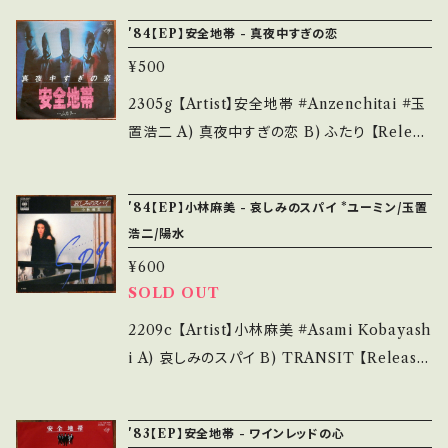
___
方のご購入をお願い致します。 Please purcha
/ 7DS0130 / Kitty *作詞:陽水、作曲:玉置浩
'84【EP】安全地帯 - 真夜中すぎの恋
se it if you understand that it is second
二、編曲:星勝、中西康晴 参考視聴: https://yo
¥500
hand. *詳しくは ■■■状態・説明 / 発送につ
utu.be/iNZNpw_lYog 【Condition】 Jacke
いて■■■ をご覧ください。 https://onbanku
t/Record：B/A (国内盤) *ジャケしわ _____
2305g 【Artist】安全地帯 #Anzenchitai #玉
tsu.thebase.in/items/14252144 お知らせ等
____________________ 【About the
置浩二 A) 真夜中すぎの恋 B) ふたり 【Releas
は、About 画面にてご確認ください。 ___
state/状態説明】 S・新品未開封など A・綺麗・
e/Label/Note】 1984 / 7DS0070 / Kitty *
キズ等も無く、痛みも薄い B・多少痛み・キズな
作詞:井上陽水、作曲:玉置浩二 参考視聴: http
'84【EP】小林麻美 - 哀しみのスパイ *ユーミン/玉置
ど見られる C・痛み多・キズ多く痛み多 *その
s://youtu.be/_nVE_GP_PyE 【Condition】
浩二/陽水
他、+ - で補足しています。 *中古という事をご理
Jacket/Record：B/A (国内盤) _________
解して頂ける方のご購入をお願い致します。 Ple
¥600
________________ 【About the stat
SOLD OUT
ase purchase it if you understand that it
e/状態説明】 S・新品未開封など A・綺麗・キズ
is second hand. *詳しくは ■■■状態・説明
等も無く、痛みも薄い B・多少痛み・キズなど見
2209c 【Artist】小林麻美 #Asami Kobayash
/ 発送について■■■ をご覧ください。 https://
られる C・痛み多・キズ多く痛み多 *その他、+ -
i A) 哀しみのスパイ B) TRANSIT 【Release/
onbankutsu.thebase.in/items/14252144
で補足しています。 *中古という事をご理解して
Label/Note】 1984 / 07SH-1542 / CBSソニ
お知らせ等は、About 画面にてご確認ください。
頂ける方のご購入をお願い致します。 Please p
ー *A)作詞:松任谷由実、作曲:玉置浩二、編曲:
___【bid】2309
'83【EP】安全地帯 - ワインレッドの心
urchase it if you understand that it is se
武部聡志 *B)作詞:松任谷由実、作曲:井上陽水