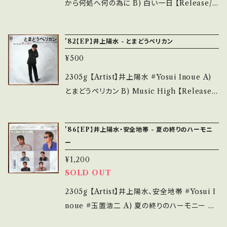
品未開封など A・綺麗・キズ等も無く、痛みも薄
から何処へ何の為に B) 白い一日 【Release/L
ださい。 https://onbankutsu.thebase.in/ite
い B・多少痛み・キズなど見られる C・痛み多・
abel/Note】 1975 / DI-1273 / ポリドール *ト
ms/14252144 お知らせ等は、About 画面にて
キズ多く痛み多 *その他、+ - で補足しています。
リンプ非売、星勝・編曲/B）井上陽水・曲 参考視
ご確認ください。 ___【bid】2507y
'82【EP】井上陽水 - とまどうペリカン
*中古という事をご理解して頂ける方のご購入を
聴: https://youtu.be/EYHTIta0WIw 【Con
お願い致します。 Please purchase it if you
¥500
dition】 Jacket/Record：B/B+ (国内盤) ___
understand that it is second hand. *詳しく
______________________ 【About
2305g 【Artist】井上陽水 #Yosui Inoue A)
は ■■■状態・説明 / 発送について■■■ を
the state/状態説明】 S・新品未開封など A・綺
とまどうペリカン B) Music High 【Release/
ご覧ください。 https://onbankutsu.thebase.i
麗・キズ等も無く、痛みも薄い B・多少痛み・キズ
Label/Note】 1982 / 7K-77 / For Life *編
n/items/14252144 お知らせ等は、About 画
など見られる C・痛み多・キズ多く痛み多 *その
曲：星勝 参考視聴: https://youtu.be/g-51ff
面にてご確認ください。 ___
'86【EP】井上陽水・安全地帯 - 夏の終りのハーモニ
他、+ - で補足しています。 *中古という事をご理
H-R9E 【Condition】 Jacket/Record：B/A
ー
解して頂ける方のご購入をお願い致します。 Ple
(国内盤) *ジャケ微しみ _____________
ase purchase it if you understand that it
¥1,200
____________ 【About the state/状態
SOLD OUT
is second hand. *詳しくは ■■■状態・説明
説明】 S・新品未開封など A・綺麗・キズ等も無
/ 発送について■■■ をご覧ください。 https://
く、痛みも薄い B・多少痛み・キズなど見られる
2305g 【Artist】井上陽水、安全地帯 #Yosui I
onbankutsu.thebase.in/items/14252144
C・痛み多・キズ多く痛み多 *その他、+ - で補足
noue #玉置浩二 A) 夏の終りのハーモニー B)
お知らせ等は、About 画面にてご確認ください。
しています。 *中古という事をご理解して頂ける
俺はシャウト！ 【Release/Label/Note】 1986