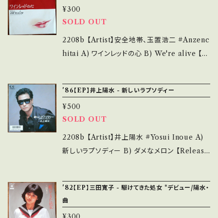
¥300
cond hand. *詳しくは ■■■状態・説明 / 発
A)参考視聴:https://youtu.be/dvE9v-wwaX
SOLD OUT
送について■■■ をご覧ください。 https://on
g 【Condition】 Jacket/Record：B+/B+ (国内
bankutsu.thebase.in/items/14252144 お知
盤) _________________________
2208b 【Artist】安全地帯、玉置浩二 #Anzenc
らせ等は、About 画面にてご確認ください。 __
【About the state/状態説明】 S・新品未開封
hitai A) ワインレッドの心 B) We're alive 【R
_
など A・綺麗・キズ等も無く、痛みも薄い B・多少
elease/Label/Note】 1983 / 7DS0060 / kit
痛み・キズなど見られる C・痛み多・キズ多く痛
ty *4th/作詞:井上陽水、作曲:玉置浩二、編曲:
'86【EP】井上陽水 - 新しいラプソディー
み多 その他、+ - で補足しています。 *中古とい
星勝 '83 HIT! 【Condition】 Jacket/Recor
う事をご理解して頂ける方のご購入をお願い致
¥500
d：B/B+ (国内盤) _________________
SOLD OUT
します。 Please purchase it if you underst
________ 【About the state/状態説明】
and that it is second hand. *詳しくは ■■
S・新品未開封など A・綺麗・キズ等も無く、痛み
2208b 【Artist】井上陽水 #Yosui Inoue A)
■状態・説明 / 発送について■■■ をご覧くだ
も薄い B・多少痛み・キズなど見られる C・痛み
新しいラプソディー B) ダメなメロン 【Releas
さい。 https://onbankutsu.thebase.in/item
多・キズ多く痛み多 その他、+ - で補足していま
e/Label/Note】 1986 / 7K-228 / FOR LIFE
s/14252144 お知らせ等は、About 画面にてご
す。 *中古という事をご理解して頂ける方のご購
*24th 参考視聴:https://youtu.be/weB9aX8
確認ください。 ___
'82【EP】三田寛子 - 駆けてきた処女 *デビュー/陽水・
入をお願い致します。 Please purchase it if
68ho 【Condition】 Jacket/Record：B+/B+
曲
you understand that it is second hand. *
(国内盤) ______________________
¥300
詳しくは ■■■状態・説明 / 発送について■■