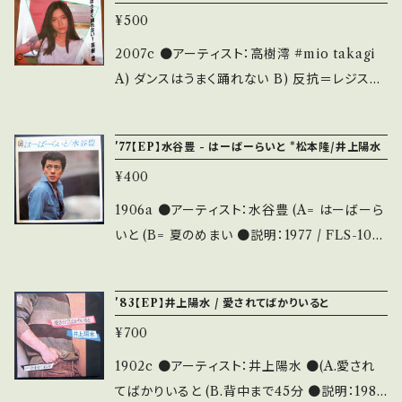
詳しくは、商品列に並ぶ ■■■状態・説明 / 発
¥500
について■ をご覧ください。 お知らせ等は、Abo
送について■■■ をご覧ください。 お知らせ等
ut 画面にてご確認ください。
2007c ●アーティスト：高樹澪 #mio takagi
は、About 画面にてご確認ください。
A) ダンスはうまく踊れない B) 反抗＝レジスタ
ンス ●説明：1982 / 7A0205 / キャニオン *A)
作詞・作曲＝井上陽水, 編曲＝チト河内 ●状
'77【EP】水谷豊 - はーばーらいと *松本隆/井上陽水
態：ジャケ/盤：B/B+ (国内盤) * 【状態説明の見
¥400
方】 商品列に並ぶ ■状態・説明 / 発送について
■ をご覧ください。 お知らせ等は、About 画面
1906a ●アーティスト：水谷豊 (A= はーばーら
にてご確認ください。
いと (B= 夏のめまい ●説明：1977 / FLS-1001
/ FOR LIFE *A:作詞・松本隆/作曲・井上陽水
(AB面) ●状態：ジャケ/盤：B/B (国内盤) *ジャ
'83【EP】井上陽水 / 愛されてばかりいると
ケ黄しみ 【状態説明の見方】 商品列に並ぶ ■
¥700
状態・説明 / 発送について■ をご覧ください。
お知らせ等は、About 画面にてご確認ください。
1902c ●アーティスト：井上陽水 ●(A.愛され
てばかりいると (B.背中まで45分 ●説明：1980