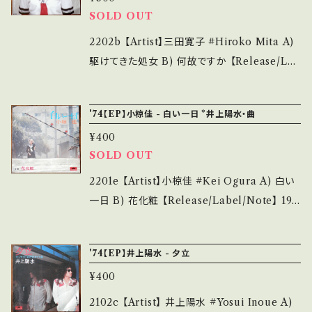
___ 【About the state/状態説明】 S・新品未
SOLD OUT
■ をご覧ください。 https://onbankutsu.theb
開封など A・綺麗・キズ等も無く、痛みも薄い B・
ase.in/items/14252144 お知らせ等は、About
多少痛み・キズなど見られる C・痛み多・キズ多
2202b 【Artist】三田寛子 #Hiroko Mita A)
画面にてご確認ください。 ___
く痛み多 その他、+ - で補足しています。 *中古
駆けてきた処女 B) 何故ですか 【Release/Lab
という事をご理解して頂ける方のご購入をお願
el/Note】 1982 / 07SH-1131 / CBSソニー *
い致します。 Please purchase it if you und
デビュー/ A)作詞:阿木燿子、作曲:井上陽水 参
'74【EP】小椋佳 - 白い一日 *井上陽水・曲
erstand that it is second hand. *詳しくは
考視聴: https://youtu.be/cOF-5DmUKtw
¥400
■■■状態・説明 / 発送について■■■ をご覧
【Condition】 Jacket/Record：B/A (国内盤)
SOLD OUT
ください。 https://onbankutsu.thebase.in/it
*ジャケ=ハガキ部分欠損 _____________
ems/14252144 お知らせ等は、About 画面に
____________ 【About the state/状態
2201e 【Artist】小椋佳 #Kei Ogura A) 白い
てご確認ください。 ___【bid】2310
説明】 S・新品未開封など A・綺麗・キズ等も無
一日 B) 花化粧 【Release/Label/Note】 197
く、痛みも薄い B・多少痛み・キズなど見られる
4 / DR-1826 / ポリドール *作詞:小椋佳、作曲:
C・痛み多・キズ多く痛み多 その他、+ - で補足
井上陽水、編曲:星勝 陽水「氷の世界」収録曲。
'74【EP】井上陽水 - 夕立
しています。 *中古という事をご理解して頂ける
参考視聴: https://youtu.be/3mq1syQHa4o
方のご購入をお願い致します。 Please purcha
¥400
【Condition】 Jacket/Record：B/B (国内
se it if you understand that it is second
盤) _________________________
2102c 【Artist】 井上陽水 #Yosui Inoue A)