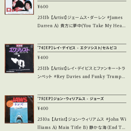
リング。カヴァー！ ■参考視聴■ - 【Conditio
¥600
る方のご購入をお願い致します。 Please purc
n】 Jacket/Record：B/B+ (国内盤/袋ジャケ)
hase it if you understand that it is secon
_________________________ 【Ab
2511b 【Artist】ジェームス・ダーレン #James
d hand. *詳しくは ■■■状態・説明 / 発送に
out the state/状態説明】 S・新品未開封など
Darren A) 貴方に夢中(You Take My Heart
ついて■■■ をご覧ください。 https://onbank
A・綺麗・キズ等も無く、痛みも薄い B・多少痛
Away) B) ディスコ・貴方に夢中 【Release/La
utsu.thebase.in/items/14252144 お知らせ
み・キズなど見られる C・痛み多・キズ多く痛み
bel/Note】 1977 / EMR-20266 / 東芝EMI *
等は、About 画面にてご確認ください。 ___【b
'74【EP】レイ・デイビス - エクソシスト/セルピコ
多 *その他、+ - で補足しています。 *中古という
映画「ロッキー」挿入歌。ロッキーとエイドリアン
id】2512y
事をご理解して頂ける方のご購入をお願い致し
¥400
の初KISSシーンで流れます！ B面ディスコver
ます。 Please purchase it if you understan
もイカす！ B)■参考視聴■ https://youtu.be/
2511b 【Artist】レイ・デイビスとファンキー・トラ
d that it is second hand. *詳しくは ■■■
d9he-ulbrZY?si=VpCv8KPBeJJC2gH0
ンペット #Rey Davies and Funky Trumpet
状態・説明 / 発送について■■■ をご覧くださ
【Condition】 Jacket/Record：B+/B+ (国内
A) エクソシスト メイン・テーマ B) セルピコ
い。 https://onbankutsu.thebase.in/items/1
盤) _________________________
愛のテーマ 【Release/Label/Note】 1974 / S
4252144 お知らせ等は、About 画面にてご確
'75【EP】ジョン・ウィリアムス - ジョーズ
【About the state/状態説明】 S・新品未開封
FL-1865 / フィリップス *映画2本立て、カヴァ
認ください。 ___【bid】2511y
など A・綺麗・キズ等も無く、痛みも薄い B・多少
¥400
ー！ ■参考視聴■ - 【Condition】 Jacket/
痛み・キズなど見られる C・痛み多・キズ多く痛
Record：B/B (国内盤) _____________
2510a 【Artist】ジョン・ウィリアムス #John Wi
み多 *その他、+ - で補足しています。 *中古とい
____________ 【About the state/状態
lliams A) Main Title B) 静かな海（End Tit