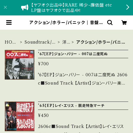
【ヤフオク出品中】RARE 稀少~廉価盤 etc
LP盤はヤフオクで出品中！
アクション/ホラー/パニック | 音盤窟
レコード
HOM
Soundtrack/et
洋
アクション/ホラー/パニッ
E
c
画
ク
'67【EP】ジョン・バリー - 007は二度死ぬ
¥700
'67【EP】ジョン・バリー - 007は二度死ぬ 2606
c■Sound Track 【Artist】ジョン・バリー楽団
#John Barry A) 007は二度死ぬ（You Only
Live Twice） B) James Bond Theme 【Rel
'65【EP】レイ・エリス - 脱走特急マーチ
ease/Label/Note】 1967 / LL-2062-C / コ
¥450
ロムビア *映画『007は二度死ぬ』OST ■参考
視聴■ https://youtu.be/YDD3Qi23BX0?si
2606c■Sound Track 【Artist】レイ・エリス