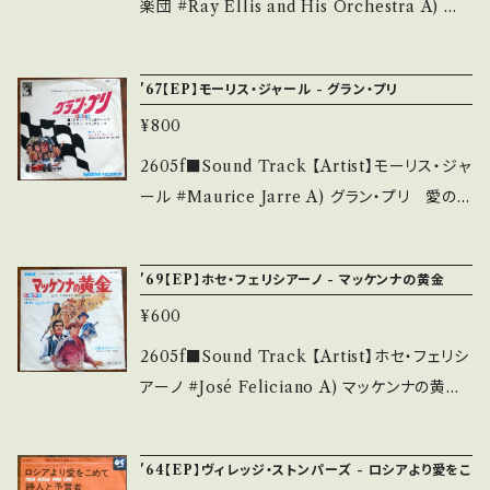
=sd3qaItMYmdMFBJp 【Condition】 Jacke
楽団 #Ray Ellis and His Orchestra A) 脱
t/Record：B-/B (国内盤/W Jacket) *ジャケ
走特急（Von Ryan's Express） B) 死なんとす
書き込み、レーベル書き込み ___________
る者(Morituri) 【Release/Label/Note】 196
'67【EP】モーリス・ジャール - グラン・プリ
______________ 【About the state/状
5 / JET-1571 / ビクター *映画『脱走特急』フラ
態説明】 S・新品未開封など A・綺麗・キズ等も
¥800
ンク・シナトラ主演 ■参考視聴■ - 【Conditio
無く、痛みも薄い B・多少痛み・キズなど見られ
n】 Jacket/Record：C+/B (国内盤) *ジャケ書
2605f■Sound Track 【Artist】モーリス・ジャ
る C・痛み多・キズ多く痛み多 *その他、+ - で補
き込み滲み、レーベル書き込み _________
ール #Maurice Jarre A) グラン・プリ 愛のテ
足しています。 *中古という事をご理解して頂け
________________ 【About the stat
ーマ（Grand Prix） B) グラン・プリ のテーマ
る方のご購入をお願い致します。 Please purc
e/状態説明】 S・新品未開封など A・綺麗・キズ
【Release/Label/Note】 1967 / DM-1116 /
hase it if you understand that it is secon
'69【EP】ホセ・フェリシアーノ - マッケンナの黄金
等も無く、痛みも薄い B・多少痛み・キズなど見
グラモフォン=MGM *'66 "グラン・プリ（Grand
d hand. *詳しくは ■■■状態・説明 / 発送に
られる C・痛み多・キズ多く痛み多 *その他、+ -
¥600
Prix）" OST ■参考視聴■ https://youtu.be/
ついて■■■ をご覧ください。 https://onbank
で補足しています。 *中古という事をご理解して
N4r3fUx2fS8?si=bY2bfPowzdakulhR 【C
2605f■Sound Track 【Artist】ホセ・フェリシ
utsu.thebase.in/items/14252144 お知らせ
頂ける方のご購入をお願い致します。 Please p
ondition】 Jacket/Record：B-/B+ (国内盤/B
アーノ #José Feliciano A) マッケンナの黄金
等は、About 画面にてご確認ください。 ___
urchase it if you understand that it is se
ag Jacket) *ジャケしみ、背表紙に微破れ ___
(Old Turkey Buzzard) B) 日曜日のドライブ
cond hand. *詳しくは ■■■状態・説明 / 発
______________________ 【About
(Sunday Drive) 【Release/Label/Note】 19
送について■■■ をご覧ください。 https://on
'64【EP】ヴィレッジ・ストンパーズ - ロシアより愛をこ
the state/状態説明】 S・新品未開封など A・綺
69 / SS-1887 / ビクター *'69 "マッケンナの黄