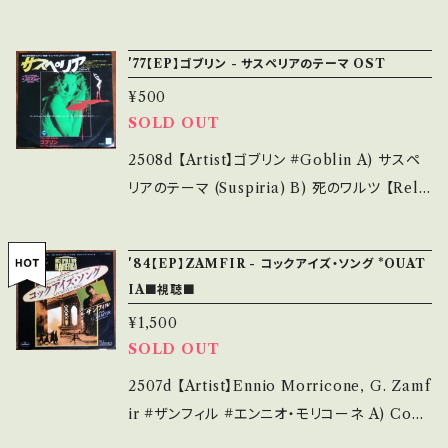
う事をご理解して頂ける方のご購入をお願い致
説明】 S・新品未開封など A・綺麗・キズ等も無
le） 【Release/Label/Note】 1975 / D-1290
します。 Please purchase it if you underst
く、痛みも薄い B・多少痛み・キズなど見られる
/ ビクター *映画「JAWS」OST *監督：S・スピ
and that it is second hand. *詳しくは ■■
'77【EP】ゴブリン - サスペリアのテーマ OST
C・痛み多・キズ多く痛み多 *その他、+ - で補足
ルバーグ、主演：ロイ・シャイダー ■参考視聴■
■状態・説明 / 発送について■■■ をご覧くだ
しています。 *中古という事をご理解して頂ける
¥500
- 【Condition】 Jacket/Record：B/B+ (国
さい。 https://onbankutsu.thebase.in/item
方のご購入をお願い致します。 Please purcha
SOLD OUT
内盤) *ジャケ右上にしわ ____________
s/14252144 お知らせ等は、About 画面にてご
se it if you understand that it is second
_____________ 【About the state/状
2508d 【Artist】ゴブリン #Goblin A) サスペ
確認ください。 ___
hand. *詳しくは ■■■状態・説明 / 発送につ
態説明】 S・新品未開封など A・綺麗・キズ等も
リアのテーマ (Suspiria) B) 死のワルツ 【Rele
いて■■■ をご覧ください。 https://onbanku
無く、痛みも薄い B・多少痛み・キズなど見られ
ase/Label/Note】 1977 / EOR-20254 / 東
tsu.thebase.in/items/14252144 お知らせ等
る C・痛み多・キズ多く痛み多 *その他、+ - で補
芝EMI *ホラー映画「サスペリア」OST *イタリ
は、About 画面にてご確認ください。 ___
'84【EP】ZAMFIR - コックアイズ・ソング *OUAT
足しています。 *中古という事をご理解して頂け
アのプログレバンドGoblin ■参考視聴■ http
IA■視聴■
る方のご購入をお願い致します。 Please purc
s://youtu.be/pins1y0XAa0 【Condition】 Ja
¥1,500
hase it if you understand that it is secon
cket/Record：B/A (国内盤) *ジャケしわ __
SOLD OUT
d hand. *詳しくは ■■■状態・説明 / 発送に
_______________________ 【Abou
ついて■■■ をご覧ください。 https://onbank
t the state/状態説明】 S・新品未開封など A・
2507d 【Artist】Ennio Morricone, G. Zamf
utsu.thebase.in/items/14252144 お知らせ
綺麗・キズ等も無く、痛みも薄い B・多少痛み・キ
ir #ザンフィル #エンニオ・モリコーネ A) Cock
等は、About 画面にてご確認ください。 ___
ズなど見られる C・痛み多・キズ多く痛み多 *そ
eye's Song B) 少年時代の想い出 (Childhoo