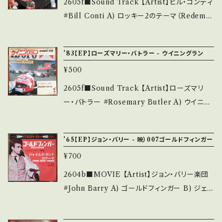
2605f■Sound Track 【Artist】ビル・コンティ
致します。 Please purchase it if you under
n】 Jacket/Record：B/A (国内盤) _______
#Bill Conti A) ロッキー2のテーマ（Redempt
stand that it is second hand. *詳しくは ■
__________________ 【About the st
ion） B) All Of My Life 【Release/Label/
■■状態・説明 / 発送について■■■ をご覧く
ate/状態説明】 S・新品未開封など A・綺麗・キ
Note】 1979 / FMS-102 / キング *"ロッキー
ださい。 https://onbankutsu.thebase.in/ite
'83【EP】ローズマリー・バトラー - ウイニングラン
ズ等も無く、痛みも薄い B・多少痛み・キズなど
2" OST ■参考視聴■ https://youtu.be/EE-
ms/14252144 お知らせ等は、About 画面にて
見られる C・痛み多・キズ多く痛み多 *その他、+
¥500
I7-5qcB8?si=TYxZE148soAEV8IZ 【Condi
ご確認ください。 ___
- で補足しています。 *中古という事をご理解し
tion】 Jacket/Record：B/A (国内盤/Bag Jac
2605f■Sound Track 【Artist】ローズマリ
て頂ける方のご購入をお願い致します。 Please
ket) *ジャケ折れしわ ______________
ー・バトラー #Rosemary Butler A) ウイニン
purchase it if you understand that it is s
___________ 【About the state/状態説
グラン(Call Of The Wild) B) inst 【Releas
econd hand. *詳しくは ■■■状態・説明 / 発
明】 S・新品未開封など A・綺麗・キズ等も無く、
e/Label/Note】 1983 / WTP-17528 / 東芝E
送について■■■ をご覧ください。 https://on
'65【EP】ジョン・バリー - 映）007ゴールドフィンガー
痛みも薄い B・多少痛み・キズなど見られる C・
MI *"ウイニングラン" OST ■参考視聴■ htt
bankutsu.thebase.in/items/14252144 お知
痛み多・キズ多く痛み多 *その他、+ - で補足し
¥700
ps://youtu.be/_VMTVYN2ITg?si=U-XMP
らせ等は、About 画面にてご確認ください。 __
ています。 *中古という事をご理解して頂ける方
YVHoUvA2kzs 【Condition】 Jacket/Reco
2604b■MOVIE 【Artist】ジョン・バリー楽団
_
のご購入をお願い致します。 Please purchase
rd：B/A (国内盤) _________________
#John Barry A) ゴールドフィンガー B) ジェイ
it if you understand that it is second han
________ 【About the state/状態説明】
ムス・ボンドのテーマ(James Bond Theme)
d. *詳しくは ■■■状態・説明 / 発送について
S・新品未開封など A・綺麗・キズ等も無く、痛み
【Release/Label/Note】 1965 / 45S-87-UA