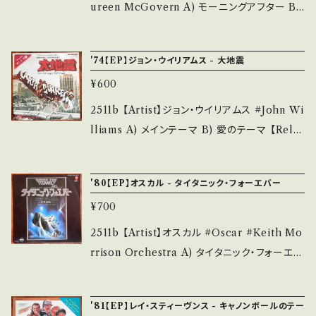
ける方のご購入をお願い致します。 Please pur
___ 【About the state/状態説明】 S・新品未
ureen McGovern A) モーニングアフター B)
chase it if you understand that it is seco
開封など A・綺麗・キズ等も無く、痛みも薄い B・
真夜中の嵐 【Release/Label/Note】 1973 /
nd hand. *詳しくは ■■■状態・説明 / 発送に
多少痛み・キズなど見られる C・痛み多・キズ多
FM-1043 / キング *映画「ボセイドン・アドベン
ついて■■■ をご覧ください。 https://onbank
'74【EP】ジョン・ウイリアムス - 大地震
く痛み多 *その他、+ - で補足しています。 *中古
チャー」OST ■参考視聴■ https://youtu.be/
utsu.thebase.in/items/14252144 お知らせ
という事をご理解して頂ける方のご購入をお願
¥600
5kyq0hi7sxU?si=XqvadL-xOZcHIjse 【Co
等は、About 画面にてご確認ください。 ___【b
い致します。 Please purchase it if you und
ndition】 Jacket/Record：B/A- (国内盤/袋ジ
2511b 【Artist】ジョン・ウイリアムス #John Wi
id】2601y
erstand that it is second hand. *詳しくは
ャケ) ________________________
lliams A) メインテーマ B) 愛のテーマ 【Rele
■■■状態・説明 / 発送について■■■ をご覧
_ 【About the state/状態説明】 S・新品未開
ase/Label/Note】 1974 / D-1267 / ビクター
ください。 https://onbankutsu.thebase.in/it
封など A・綺麗・キズ等も無く、痛みも薄い B・多
*映画「EARTHQUAKE」OST ■参考視聴■
ems/14252144 お知らせ等は、About 画面に
'80【EP】オスカル - タイタニック・フォーエバー
少痛み・キズなど見られる C・痛み多・キズ多く
https://youtu.be/3CeRt-dn7bc?si=IJ7sHQ
てご確認ください。 ___
痛み多 *その他、+ - で補足しています。 *中古と
¥700
pZXL2VZ3-6 【Condition】 Jacket/Recor
いう事をご理解して頂ける方のご購入をお願い
d：B/A- (国内盤) _________________
2511b 【Artist】オスカル #Oscar #Keith Mo
致します。 Please purchase it if you under
________ 【About the state/状態説明】
rrison Orchestra A) タイタニック・フォーエバ
stand that it is second hand. *詳しくは ■
S・新品未開封など A・綺麗・キズ等も無く、痛み
ー B) inst 【Release/Label/Note】 1980 / E
■■状態・説明 / 発送について■■■ をご覧く
も薄い B・多少痛み・キズなど見られる C・痛み
WS-17072 / 東芝EMI *映画「レイズ・ザ・タイ
ださい。 https://onbankutsu.thebase.in/ite
'81【EP】レイ・スティーヴンス - キャノンボールのテー
多・キズ多く痛み多 *その他、+ - で補足してい
タニック」OST ■参考視聴■ https://youtu.b