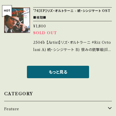
の他、+ - で補足しています。 *中古という事をご
d Memories) 【Release/Label/Note】 1984
'74【EP】リズ・オルトラーニ - 続・シンジケート OST
理解して頂ける方のご購入をお願い致します。 P
/ 7PP-153 / 日本フォノ * Sergio Leone 映画
■視聴■
lease purchase it if you understand that
「Once Upon A Time In America」OST 視
¥1,800
it is second hand. *詳しくは ■■■状態・説
聴■OBK266■ https://youtu.be/_q017rtS
SOLD OUT
明 / 発送について■■■ をご覧ください。 http
oYY 【Condition】 Jacket/Record：B/A (国
s://onbankutsu.thebase.in/items/1425214
内盤) ________________________
2504b 【Artist】リズ・オルトラーニ #Riz Orto
4 お知らせ等は、About 画面にてご確認くださ
_ 【About the state/状態説明】 S・新品未開
lani A) 続・シンジケート B) 恨みの銃撃戦(Il
い。 ___【bid】2509y
封など A・綺麗・キズ等も無く、痛みも薄い B・多
Consigliori) 【Release/Label/Note】 1974
少痛み・キズなど見られる C・痛み多・キズ多く
/ FM-1072 / キング *Alberto De Martino
痛み多 *その他、+ - で補足しています。 *中古と
監督「Il consigliori」OST B)視聴■OBK261
もっと見る
いう事をご理解して頂ける方のご購入をお願い
■ https://youtu.be/r4zhHdrIm70 【Condi
致します。 Please purchase it if you under
tion】 Jacket/Record：B/B+ (国内盤/袋ジャ
stand that it is second hand. *詳しくは ■
ケ) _________________________
CATEGORY
■■状態・説明 / 発送について■■■ をご覧く
【About the state/状態説明】 S・新品未開封
ださい。 https://onbankutsu.thebase.in/ite
など A・綺麗・キズ等も無く、痛みも薄い B・多少
Feature
ms/14252144 お知らせ等は、About 画面にて
痛み・キズなど見られる C・痛み多・キズ多く痛