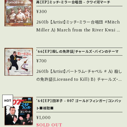
■■■ をご覧ください。 https://onbankutsu.
再【EP】ミッチ・ミラー合唱団 - クワイ河マーチ
も薄い B・多少痛み・キズなど見られる C・痛み
/ コロムビア *007 3rd映画「ゴールドフィンガ
thebase.in/items/14252144 お知らせ等は、A
多・キズ多く痛み多 *その他、+ - で補足してい
¥300
ー(Goldfinger)」 B面はご存じボンドのテーマ
bout 画面にてご確認ください。 ___
ます。 *中古という事をご理解して頂ける方のご
♪ A■参考視聴■ https://youtu.be/hWqv9
2601b 【Artist】ミッチ・ミラー合唱団 #Mitch
購入をお願い致します。 Please purchase it i
74oYhk?si=KyBABqIWg9CO7Lcr 【Condit
Miller A) March from the River Kwai B)
f you understand that it is second hand.
ion】 Jacket/Record：B/B (国内盤) _____
ナバロンの要塞 【Release/Label/Note】 197
*詳しくは ■■■状態・説明 / 発送について■
____________________ 【About the
- / SOPB-323 / CBS *映画「戦場に架ける橋」
■■ をご覧ください。 https://onbankutsu.th
'66【EP】殺しの免許証/チャールズ・バインのテーマ
state/状態説明】 S・新品未開封など A・綺麗・
OST ■参考視聴■ https://youtu.be/bTf01
ebase.in/items/14252144 お知らせ等は、Ab
キズ等も無く、痛みも薄い B・多少痛み・キズな
¥700
Zg2LMI?si=IB_doM2P25C6AfpO 【Condi
out 画面にてご確認ください。 ___
ど見られる C・痛み多・キズ多く痛み多 *その
tion】 Jacket/Record：B/B (国内盤) *ジャケ
2601b 【Artist】バートラム・チャペル # A) 殺し
他、+ - で補足しています。 *中古という事をご理
微破れ _______________________
の免許証(Licensed to Kill) B) チャールズ・バ
解して頂ける方のご購入をお願い致します。 Ple
__ 【About the state/状態説明】 S・新品未開
インのテーマ(CHARLES VINE'S THEME)
ase purchase it if you understand that it
封など A・綺麗・キズ等も無く、痛みも薄い B・多
【Release/Label/Note】 1966 / HIT-1373 /
is second hand. *詳しくは ■■■状態・説明
'64【EP】団洋子 - 007 ゴールドフィンガー/コンバッ
少痛み・キズなど見られる C・痛み多・キズ多く
キング *映画「Licensed to Kill(1966)」OST
/ 発送について■■■ をご覧ください。 https://
ト■視聴■
痛み多 *その他、+ - で補足しています。 *中古と
■参考視聴■ https://youtu.be/OmuPrG54
onbankutsu.thebase.in/items/14252144
いう事をご理解して頂ける方のご購入をお願い
¥1,000
z_Q?si=Q9IQrH-iWp7lb07_ 【Condition】
お知らせ等は、About 画面にてご確認ください。
SOLD OUT
致します。 Please purchase it if you under