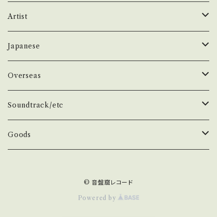
ご確認ください。 ___
み多 *その他、+ - で補足しています。 *中古とい
昭和ヒット
Artist
う事をご理解して頂ける方のご購入をお願い致
します。 Please purchase it if you underst
50年代
昭和歌謡/演歌
THE BEATLES
Japanese
and that it is second hand. *詳しくは ■■
■状態・説明 / 発送について■■■ をご覧くだ
60年代
演歌/艶歌/お座敷
BEATLES
任侠//軍歌/やさぐれ歌謡
ELVIS, Rock 'n' Roll '50S
1950~60 'S
Overseas
さい。 https://onbankutsu.thebase.in/item
s/14252144 お知らせ等は、About 画面にてご
70年代
ムード・コーラス歌謡
Johm
任侠/仁義
Group
日本のロックとフォーク
The Rolling Stones
1970'S
1950~60 'S
Soundtrack/etc
確認ください。 ___【bid】2504y
80年代
マイナー・ディープ歌謡
Paul
軍歌/戦時歌謡
Male
ロック歌謡
Group
Group
グループサウンズ/ウェスタン＆ロカビリー
ザ・スパイダース 関連
1980'S
1970'S
邦画
Goods
演歌ヒット
ビート・グルーヴ歌謡
George
やさぐれ歌謡
Female
70年代ロック
Male
Male
スパイダース/タイガース/テンプターズ関連
スパイダース
Group
Group
ドラマ
アイドル系
ザ・タイガース /沢田研二
俳優/喜劇役者/純音楽/音頭
1980'S
洋画
Book
© 音盤窟レコード
青春・アベック歌謡
Ringo
80年代ロック
Female
Female
かまやつひろし
Male
Male
任侠/ヤクザ
70年代
タイガース
Actor
Group
SF/西部劇
デビューシングル
ザ・テンプターズ/萩原健一
Classic Rock/Hard Rock
TV/スポーツ
Item
Powered by
Other
メジャー・フォーク