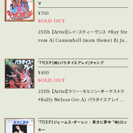
ms/14252144 お知らせ等は、About 画面にて
マ
ます。 *中古という事をご理解して頂ける方のご
e/92lJg5s6kS0?si=8cZMPbu4QfCKb3Mu
ご確認ください。 ___
購入をお願い致します。 Please purchase it i
¥700
【Condition】 Jacket/Record：B/A (国内盤)
SOLD OUT
f you understand that it is second hand.
_________________________ 【Ab
*詳しくは ■■■状態・説明 / 発送について■
out the state/状態説明】 S・新品未開封など
2511b 【Artist】レイ・スティーヴンス #Ray Ste
■■ をご覧ください。 https://onbankutsu.th
A・綺麗・キズ等も無く、痛みも薄い B・多少痛
vens A) Cannonball (main theme) B) Jus
ebase.in/items/14252144 お知らせ等は、Ab
み・キズなど見られる C・痛み多・キズ多く痛み
t For The Hell Of It 【Release/Label/Not
out 画面にてご確認ください。 ___
多 *その他、+ - で補足しています。 *中古という
e】 1981 / VIPX-1616 / ビクター *映画「キャノ
'79【EP】映)パラダイスアレイ/チャンプ
事をご理解して頂ける方のご購入をお願い致し
ンボール(The Cannonball Run)」OST ■参
¥400
ます。 Please purchase it if you understan
考視聴■ https://youtu.be/kk1vbwb6vS8?
SOLD OUT
d that it is second hand. *詳しくは ■■■
si=cJaunCQvTj-J6da3 【Condition】 Jacke
状態・説明 / 発送について■■■ をご覧くださ
t/Record：B/B+ (国内盤) ____________
2511b 【Artist】ラリー・ネルソン・オーケストラ
い。 https://onbankutsu.thebase.in/items/1
_____________ 【About the state/状
#Rally Nelson Orc A) パラダイスアレイ 天
4252144 お知らせ等は、About 画面にてご確
態説明】 S・新品未開封など A・綺麗・キズ等も
使に近づきすぎて B) チャンプのテーマ 【Relea
認ください。 ___
無く、痛みも薄い B・多少痛み・キズなど見られ
se/Label/Note】 1977 / FMS-97 / Seven S
'77【EP】ジェームス・ダーレン - 貴方に夢中 *映)ロッ
る C・痛み多・キズ多く痛み多 *その他、+ - で補
eas *映画「Paradise Alley」「チャンプ」カップ
キー
足しています。 *中古という事をご理解して頂け