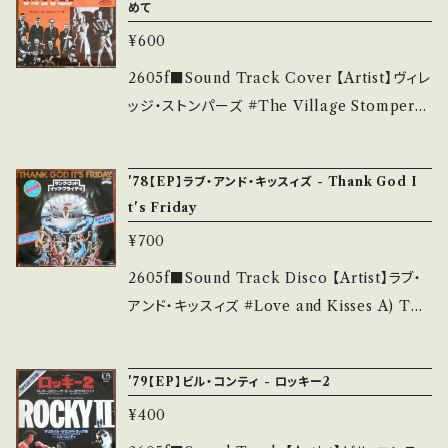
bankutsu.thebase.in/items/14252144 お知
めて
麗・キズ等も無く、痛みも薄い B・多少痛み・キズ
金(Mackenna's Gold)" OST ■参考視聴■
らせ等は、About 画面にてご確認ください。 __
など見られる C・痛み多・キズ多く痛み多 *その
¥600
https://youtu.be/j7vfBq573a0?si=U7jUJp
_
他、+ - で補足しています。 *中古という事をご理
NcvYRgGbC9 【Condition】 Jacket/Recor
2605f■Sound Track Cover 【Artist】ヴィレ
解して頂ける方のご購入をお願い致します。 Ple
d：B/B+ (国内盤) *ジャケしみ _________
ッジ・ストンパーズ #The Village Stompers
ase purchase it if you understand that it
________________ 【About the stat
A) ロシアより愛をこめて B) 詩人と予言者 【R
is second hand. *詳しくは ■■■状態・説明
e/状態説明】 S・新品未開封など A・綺麗・キズ
elease/Label/Note】 1964 / LL-597-E / コ
/ 発送について■■■ をご覧ください。 https://
'78【EP】ラブ・アンド・キッスィズ - Thank God I
等も無く、痛みも薄い B・多少痛み・キズなど見
ロムビア * "ロシアより愛をこめて" インスト・カ
onbankutsu.thebase.in/items/14252144
t's Friday
られる C・痛み多・キズ多く痛み多 *その他、+ -
ヴァー ■参考視聴■ https://youtu.be/qhxc
お知らせ等は、About 画面にてご確認ください。
¥700
で補足しています。 *中古という事をご理解して
D1Av5Ac?si=gdJ3dnKgBmNUfbYx 【Condi
___
頂ける方のご購入をお願い致します。 Please p
tion】 Jacket/Record：B/B+ (国内盤) *インナ
2605f■Sound Track Disco 【Artist】ラブ・
urchase it if you understand that it is se
ー破れ _______________________
アンド・キッスィズ #Love and Kisses A) Tha
cond hand. *詳しくは ■■■状態・説明 / 発
__ 【About the state/状態説明】 S・新品未開
nk God It's Friday B) 素敵な出来事 【Rele
送について■■■ をご覧ください。 https://on
封など A・綺麗・キズ等も無く、痛みも薄い B・多
ase/Label/Note】 1978 / VIP-2634 / ビクタ
bankutsu.thebase.in/items/14252144 お知
'79【EP】ビル・コンティ - ロッキー2
少痛み・キズなど見られる C・痛み多・キズ多く
ー *映画"サンク・ゴッド・イッツ・フライディ" OS
らせ等は、About 画面にてご確認ください。 __
痛み多 *その他、+ - で補足しています。 *中古と
¥400
T ■参考視聴■ https://youtu.be/Je5SBsC
_
いう事をご理解して頂ける方のご購入をお願い
W7NE?si=gnslLHsifTHiD-xO 【Conditio