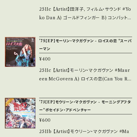
Jacket/Record：B/B (国内盤/Wジャケ) *ジャ
___
stand that it is second hand. *詳しくは ■
ケしわ _______________________
2511c 【Artist】団洋子, フィルム・サウンド #Yo
■■状態・説明 / 発送について■■■ をご覧く
__ 【About the state/状態説明】 S・新品未開
ko Dan A) ゴールドフィンガー B) コンバット
ださい。 https://onbankutsu.thebase.in/ite
封など A・綺麗・キズ等も無く、痛みも薄い B・多
【Release/Label/Note】 1964 / HR-202 /
ms/14252144 お知らせ等は、About 画面にて
少痛み・キズなど見られる C・痛み多・キズ多く
ソノレコード *ショーン・コネリー主演3作目"00
ご確認ください。 ___
'75【EP】モーリン・マクガヴァン - ロイスの恋 *スーパ
痛み多 *その他、+ - で補足しています。 *中古と
7 Goldfinger" オリジナルはシャーリー・バッシ
ーマン
いう事をご理解して頂ける方のご購入をお願い
ーですが、団洋子(シンガーズ・スリー) が歌う珍
¥400
致します。 Please purchase it if you under
盤。いわゆるパチモン・サントラ、略してパチトラ！
stand that it is second hand. *詳しくは ■
視聴■OBK276■ https://youtu.be/PMcug
2511c 【Artist】モーリン・マクガヴァン #Maur
■■状態・説明 / 発送について■■■ をご覧く
CRr_vk 【Condition】 Jacket/Record：B/B
een McGovern A) ロイスの恋(Can You Re
ださい。 https://onbankutsu.thebase.in/ite
- (国内盤/袋ジャケ/ライナー) __________
ad My Mind) B) 遅すぎた愛 【Release/Lab
ms/14252144 お知らせ等は、About 画面にて
_______________ 【About the state/
el/Note】 1975 / P-392W / ワーナー *映画
'73【EP】モウリーン・マクガヴァン - モーニングアフタ
ご確認ください。 ___
状態説明】 S・新品未開封など A・綺麗・キズ等
「Superman」OST ■参考視聴■ https://you
ー*ボセイドン・アドベンチャー
も無く、痛みも薄い B・多少痛み・キズなど見ら
tu.be/EwN2nZSYBG4?si=Vlek5fsrV3F8y
¥600
れる C・痛み多・キズ多く痛み多 *その他、+ - で
Zlb 【Condition】 Jacket/Record：B/B+
補足しています。 *中古という事をご理解して頂
(国内盤) ______________________
2511b 【Artist】モウリーン・マクガヴァン #Ma