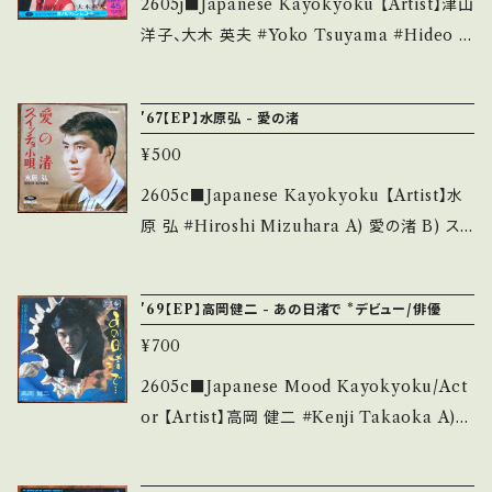
2605j■Japanese Kayokyoku 【Artist】津山
Record：B/B+ (国内盤) *ジャケしわ _____
洋子、大木 英夫 #Yoko Tsuyama #Hideo O
____________________ 【About the
ki A) 新宿そだち B) 愛情の街 【Release/Lab
state/状態説明】 S・新品未開封など A・綺麗・
el/Note】 1967 / KA-151 / ミノルフォン *デュ
'67【EP】水原弘 - 愛の渚
キズ等も無く、痛みも薄い B・多少痛み・キズな
エット・ビート歌謡 ■参考視聴■ https://yout
ど見られる C・痛み多・キズ多く痛み多 *その
¥500
u.be/xO8iJttpMNw?si=xXQxcxujgUvYiG
他、+ - で補足しています。 *中古という事をご理
Om 【Condition】 Jacket/Record：B/B
2605c■Japanese Kayokyoku 【Artist】水
解して頂ける方のご購入をお願い致します。 Ple
(国内盤/W Jacket) _______________
原 弘 #Hiroshi Mizuhara A) 愛の渚 B) ス
ase purchase it if you understand that it
__________ 【About the state/状態説
イッチョ小唄 【Release/Label/Note】 1967 /
is second hand. *詳しくは ■■■状態・説明
明】 S・新品未開封など A・綺麗・キズ等も無く、
TP-1555 / 東芝音工 *浜口庫之助・作 ■参考
/ 発送について■■■ をご覧ください。 https://
'69【EP】高岡健二 - あの日渚で *デビュー/俳優
痛みも薄い B・多少痛み・キズなど見られる C・
視聴■ https://youtu.be/5bgdqN2NDlg?si
onbankutsu.thebase.in/items/14252144
痛み多・キズ多く痛み多 *その他、+ - で補足し
¥700
=M6LcrtNE6jsIfSZC 【Condition】 Jacket/
お知らせ等は、About 画面にてご確認ください。
ています。 *中古という事をご理解して頂ける方
Record：B/A (国内盤) *ジャケしわ ______
2605c■Japanese Mood Kayokyoku/Act
___
のご購入をお願い致します。 Please purchase
___________________ 【About the
or 【Artist】高岡 健二 #Kenji Takaoka A)
it if you understand that it is second han
state/状態説明】 S・新品未開封など A・綺麗・
あの日渚で、、、 B) むかえに行くよ 【Release/L
d. *詳しくは ■■■状態・説明 / 発送について
キズ等も無く、痛みも薄い B・多少痛み・キズな
abel/Note】 1969 / BS-1030 / キング *デビ