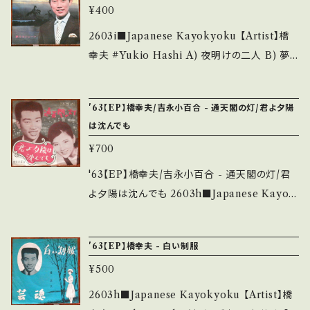
n/items/14252144 お知らせ等は、About 画
ど見られる C・痛み多・キズ多く痛み多 *その
¥400
5uZgptS9Ekv 【Condition】 Jacket/Recor
面にてご確認ください。 ___
他、+ - で補足しています。 *中古という事をご理
d：B/B (国内盤/W Jacket) *インナーしわ多 *
2603i■Japanese Kayokyoku 【Artist】橋
解して頂ける方のご購入をお願い致します。 Ple
プッシュ・アウト・センター欠 ___________
幸夫 #Yukio Hashi A) 夜明けの二人 B) 夢
ase purchase it if you understand that it
______________ 【About the state/状
みるジェーン 【Release/Label/Note】 1968 /
is second hand. *詳しくは ■■■状態・説明
態説明】 S・新品未開封など A・綺麗・キズ等も
SV-683 / ビクター *96th, 松竹映画『夜明けの
/ 発送について■■■ をご覧ください。 https://
'63【EP】橋幸夫/吉永小百合 - 通天閣の灯/君よ夕陽
無く、痛みも薄い B・多少痛み・キズなど見られ
二人』主題歌/青春歌謡 ■参考視聴■ https://
onbankutsu.thebase.in/items/14252144
は沈んでも
る C・痛み多・キズ多く痛み多 *その他、+ - で補
youtu.be/IBzcSJLDhyI?si=o10CNkIbehJ
お知らせ等は、About 画面にてご確認ください。
足しています。 *中古という事をご理解して頂け
¥700
CdWGR 【Condition】 Jacket/Record：B/B
___
る方のご購入をお願い致します。 Please purc
+ (国内盤/W Jacket) *ジャケしわ、上部微破れ
'63【EP】橋幸夫/吉永小百合 - 通天閣の灯/君
hase it if you understand that it is secon
*プッシュ・アウト・センター欠 __________
よ夕陽は沈んでも 2603h■Japanese Kayok
d hand. *詳しくは ■■■状態・説明 / 発送に
_______________ 【About the state/
yoku 【Artist】橋 幸夫、吉永 小百合 #Yukio
ついて■■■ をご覧ください。 https://onbank
状態説明】 S・新品未開封など A・綺麗・キズ等
Hashi #Sayuri Yoshinaga A) 通天閣の灯
utsu.thebase.in/items/14252144 お知らせ
'63【EP】橋幸夫 - 白い制服
も無く、痛みも薄い B・多少痛み・キズなど見ら
B) 君よ夕陽は沈んでも 【Release/Label/Not
等は、About 画面にてご確認ください。 ___
れる C・痛み多・キズ多く痛み多 *その他、+ - で
¥500
e】 1963 / VS-1106 / ビクター *41th, 「吉田
補足しています。 *中古という事をご理解して頂
正リサイタル」実況録音 【Condition】 Jacket/
2603h■Japanese Kayokyoku 【Artist】橋
ける方のご購入をお願い致します。 Please pur