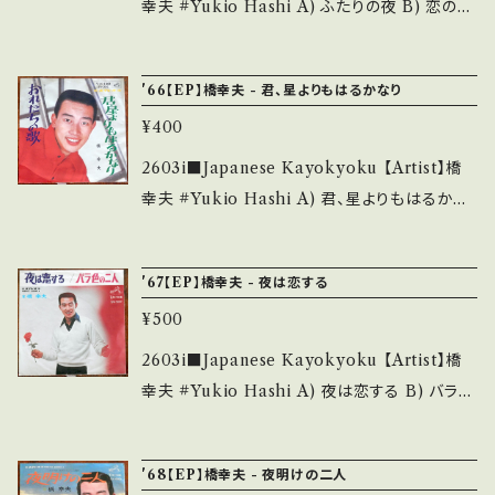
__________ 【About the state/状態説
幸夫 #Yukio Hashi A) ふたりの夜 B) 恋の渚
る方のご購入をお願い致します。 Please purc
明】 S・新品未開封など A・綺麗・キズ等も無く、
【Release/Label/Note】 1965 / SV-238 / ビ
hase it if you understand that it is secon
痛みも薄い B・多少痛み・キズなど見られる C・
クター *67th, ムード＆青春歌謡 ■参考視聴■
d hand. *詳しくは ■■■状態・説明 / 発送に
'66【EP】橋幸夫 - 君、星よりもはるかなり
痛み多・キズ多く痛み多 *その他、+ - で補足し
https://youtu.be/RKuBvTYPHIw?si=ikG7
ついて■■■ をご覧ください。 https://onbank
ています。 *中古という事をご理解して頂ける方
¥400
i6pEV4Gn1MuH 【Condition】 Jacket/Rec
utsu.thebase.in/items/14252144 お知らせ
のご購入をお願い致します。 Please purchase
ord：B/B (国内盤) *ジャケしみ *プッシュ・アウ
2603i■Japanese Kayokyoku 【Artist】橋
等は、About 画面にてご確認ください。 ___
it if you understand that it is second han
ト・センター欠 ___________________
幸夫 #Yukio Hashi A) 君、星よりもはるかな
d. *詳しくは ■■■状態・説明 / 発送について
______ 【About the state/状態説明】 S・新
り B) おれたちの歌 【Release/Label/Note】
■■■ をご覧ください。 https://onbankutsu.
品未開封など A・綺麗・キズ等も無く、痛みも薄
1966 / SV-362 / ビクター *76th, 青春歌謡
thebase.in/items/14252144 お知らせ等は、A
'67【EP】橋幸夫 - 夜は恋する
い B・多少痛み・キズなど見られる C・痛み多・
■参考視聴■ https://youtu.be/of7PsDy87x
bout 画面にてご確認ください。 ___
キズ多く痛み多 *その他、+ - で補足しています。
¥500
M?si=5Jdfh9zzWFzianRz 【Condition】 Ja
*中古という事をご理解して頂ける方のご購入を
cket/Record：B/B (国内盤) *ジャケ微しみ、よ
2603i■Japanese Kayokyoku 【Artist】橋
お願い致します。 Please purchase it if you
れしわ *プッシュ・アウト・センター欠 ______
幸夫 #Yukio Hashi A) 夜は恋する B) バラ色
understand that it is second hand. *詳しく
___________________ 【About the
の二人 【Release/Label/Note】 1967 / SV-5
は ■■■状態・説明 / 発送について■■■ を
state/状態説明】 S・新品未開封など A・綺麗・
37 / ビクター *88th, 青春歌謡 ■参考視聴■
ご覧ください。 https://onbankutsu.thebase.i
'68【EP】橋幸夫 - 夜明けの二人
キズ等も無く、痛みも薄い B・多少痛み・キズな
https://youtu.be/QGx30tjUYps?si=D2V7B