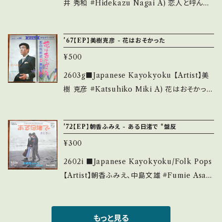
__________________ 【About the st
井 秀和 #Hidekazu Nagai A) 恋人と呼んで
utsu.thebase.in/items/14252144 お知らせ
ate/状態説明】 S・新品未開封など A・綺麗・キ
みたい B) 愛してくれて有難う 【Release/Lab
等は、About 画面にてご確認ください。 ___
ズ等も無く、痛みも薄い B・多少痛み・キズなど
el/Note】 1967 / SV-607 / ビクター *GS調青
'67【EP】美樹克彦 - 花はおそかった
見られる C・痛み多・キズ多く痛み多 *その他、+
春歌謡、デビュー曲 ■参考視聴■ https://you
- で補足しています。 *中古という事をご理解し
¥500
tu.be/pFq7VptMfXQ?si=wAVTPI7dnemf
て頂ける方のご購入をお願い致します。 Please
U6_S 【Condition】 Jacket/Record：B/B
2603g■Japanese Kayokyoku 【Artist】美
purchase it if you understand that it is s
(国内盤/W Jacket) *ジャケしみ ________
樹 克彦 #Katsuhiko Miki A) 花はおそかった
econd hand. *詳しくは ■■■状態・説明 / 発
_________________ 【About the stat
B) 恋の挑戦状 【Release/Label/Note】 1967
送について■■■ をご覧ください。 https://on
e/状態説明】 S・新品未開封など A・綺麗・キズ
/ CW-619 / クラウン *青春歌謡/カオルちゃん
bankutsu.thebase.in/items/14252144 お知
'72【EP】朝香ふみえ - ある日渚で *盤反
等も無く、痛みも薄い B・多少痛み・キズなど見
遅くなってゴメンね♪ ラストは「バカヤロー！」台
らせ等は、About 画面にてご確認ください。 __
られる C・痛み多・キズ多く痛み多 *その他、+ -
¥300
詞 ■参考視聴■ https://youtu.be/qTUQ8V
_【bid】2606y
で補足しています。 *中古という事をご理解して
5PL6Q?si=38rewaSWTxsXHYso 【Conditi
2602i ■Japanese Kayokyoku/Folk Pops
頂ける方のご購入をお願い致します。 Please p
on】 Jacket/Record：B/B+ (国内盤) _____
【Artist】朝香ふみえ、中島文雄 #Fumie Asak
urchase it if you understand that it is se
____________________ 【About the
a #Fumio Nakajima A) ある日渚で B) あじ
cond hand. *詳しくは ■■■状態・説明 / 発
state/状態説明】 S・新品未開封など A・綺麗・
さい 【Release/Label/Note】 1970 / FS-113
送について■■■ をご覧ください。 https://on
キズ等も無く、痛みも薄い B・多少痛み・キズな
1 / フィリップス *青春フォーク。曲とセリフの掛
もっと見る