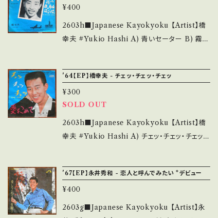
致します。 Please purchase it if you under
¥400
ュ・アウト・センター欠 _______________
stand that it is second hand. *詳しくは ■
__________ 【About the state/状態説
2603h■Japanese Kayokyoku 【Artist】橋
■■状態・説明 / 発送について■■■ をご覧く
明】 S・新品未開封など A・綺麗・キズ等も無く、
幸夫 #Yukio Hashi A) 青いセーター B) 霧の
ださい。 https://onbankutsu.thebase.in/ite
痛みも薄い B・多少痛み・キズなど見られる C・
ローカル飛行場 【Release/Label/Note】 196
ms/14252144 お知らせ等は、About 画面にて
痛み多・キズ多く痛み多 *その他、+ - で補足し
4 / SV-59 / ビクター *51th, カラー三部作 【C
ご確認ください。 ___
'64【EP】橋幸夫 - チェッ・チェッ・チェッ
ています。 *中古という事をご理解して頂ける方
ondition】 Jacket/Record：B/A- (国内盤) *
のご購入をお願い致します。 Please purchase
¥300
プッシュ・アウト・センター欠 ___________
it if you understand that it is second han
SOLD OUT
______________ 【About the state/状
d. *詳しくは ■■■状態・説明 / 発送について
態説明】 S・新品未開封など A・綺麗・キズ等も
2603h■Japanese Kayokyoku 【Artist】橋
■■■ をご覧ください。 https://onbankutsu.
無く、痛みも薄い B・多少痛み・キズなど見られ
幸夫 #Yukio Hashi A) チェッ・チェッ・チェッ -
thebase.in/items/14252144 お知らせ等は、A
る C・痛み多・キズ多く痛み多 *その他、+ - で補
涙にさよならを- B) 愛をこめて 【Release/Lab
bout 画面にてご確認ください。 ___
足しています。 *中古という事をご理解して頂け
el/Note】 1964 / SV-150 / ビクター *59th,
'67【EP】永井秀和 - 恋人と呼んでみたい *デビュー
る方のご購入をお願い致します。 Please purc
松竹映画『涙にさよならを』主題歌 【Conditio
hase it if you understand that it is secon
¥400
n】 Jacket/Record：B/B (国内盤) *ジャケよれ
d hand. *詳しくは ■■■状態・説明 / 発送に
しわ *プッシュ・アウト・センター欠 _______
2603g■Japanese Kayokyoku 【Artist】永
ついて■■■ をご覧ください。 https://onbank