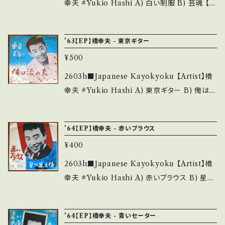
Record：B/B+ (国内盤) *プッシュ・アウト・セン
幸夫 #Yukio Hashi A) 白い制服 B) 芸魂 【R
chase it if you understand that it is seco
ター欠 _______________________
elease/Label/Note】 1963 / VS-1086 / ビ
nd hand. *詳しくは ■■■状態・説明 / 発送に
__ 【About the state/状態説明】 S・新品未開
クター *40th, カラー三部作 HIT! 【Conditio
ついて■■■ をご覧ください。 https://onbank
'63【EP】橋幸夫 - 東京ギター
封など A・綺麗・キズ等も無く、痛みも薄い B・多
n】 Jacket/Record：B/B (国内盤) *プッシュ・
utsu.thebase.in/items/14252144 お知らせ
少痛み・キズなど見られる C・痛み多・キズ多く
¥500
アウト・センター欠 ________________
等は、About 画面にてご確認ください。 ___
痛み多 *その他、+ - で補足しています。 *中古と
_________ 【About the state/状態説明】
2603h■Japanese Kayokyoku 【Artist】橋
いう事をご理解して頂ける方のご購入をお願い
S・新品未開封など A・綺麗・キズ等も無く、痛み
幸夫 #Yukio Hashi A) 東京ギター B) 俺は流
致します。 Please purchase it if you under
も薄い B・多少痛み・キズなど見られる C・痛み
れ鳥 【Release/Label/Note】 1963 / VS-10
stand that it is second hand. *詳しくは ■
多・キズ多く痛み多 *その他、+ - で補足してい
00 / ビクター *38th, 【Condition】 Jacket/R
■■状態・説明 / 発送について■■■ をご覧く
'64【EP】橋幸夫 - 赤いブラウス
ます。 *中古という事をご理解して頂ける方のご
ecord：B/B+ (国内盤) *プッシュ・アウト・セン
ださい。 https://onbankutsu.thebase.in/ite
購入をお願い致します。 Please purchase it i
¥400
ター欠 _______________________
ms/14252144 お知らせ等は、About 画面にて
f you understand that it is second hand.
__ 【About the state/状態説明】 S・新品未開
2603h■Japanese Kayokyoku 【Artist】橋
ご確認ください。 ___
*詳しくは ■■■状態・説明 / 発送について■
封など A・綺麗・キズ等も無く、痛みも薄い B・多
幸夫 #Yukio Hashi A) 赤いブラウス B) 星の
■■ をご覧ください。 https://onbankutsu.th
少痛み・キズなど見られる C・痛み多・キズ多く
出る頃 【Release/Label/Note】 1964 / SV-1
ebase.in/items/14252144 お知らせ等は、Ab
痛み多 *その他、+ - で補足しています。 *中古と
179 / ビクター *45th, カラー三部作 【Conditi
out 画面にてご確認ください。 ___
'64【EP】橋幸夫 - 青いセーター
いう事をご理解して頂ける方のご購入をお願い
on】 Jacket/Record：B/B (国内盤) *プッシ