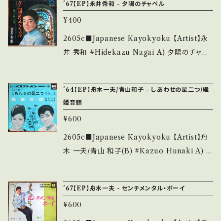
■■■ をご覧ください。 https://onbankutsu.
'67【EP】永井秀和 - 夕陽のチャペル
ど見られる C・痛み多・キズ多く痛み多 *その
ュー/作詞:橋本淳 ,作曲:筒美京平 ■参考視聴
thebase.in/items/14252144 お知らせ等は、A
他、+ - で補足しています。 *中古という事をご理
¥400
■ https://youtu.be/1QEJv2EqUNU?si=M
bout 画面にてご確認ください。 ___
解して頂ける方のご購入をお願い致します。 Ple
p8oHvCsh_VjDBWi 【Condition】 Jacke
2605c■Japanese Kayokyoku 【Artist】永
ase purchase it if you understand that it
t/Record：B/B+ (国内盤/BagJacket) ____
井 秀和 #Hidekazu Nagai A) 夕陽のチャペ
is second hand. *詳しくは ■■■状態・説明
_____________________ 【About t
ル B) 風の中の君 【Release/Label/Note】 19
/ 発送について■■■ をご覧ください。 https://
he state/状態説明】 S・新品未開封など A・綺
67 / SV-544 / ビクター *青春歌謡 ■参考視
onbankutsu.thebase.in/items/14252144
'64【EP】舟木一夫/青山和子 - しあわせの星二つ/織
麗・キズ等も無く、痛みも薄い B・多少痛み・キズ
聴■ https://youtu.be/hO4XE8OMFqs?si=
お知らせ等は、About 画面にてご確認ください。
姫音頭
など見られる C・痛み多・キズ多く痛み多 *その
NNAy2dq1zNSbb2Ny 【Condition】 Jack
___
他、+ - で補足しています。 *中古という事をご理
¥600
et/Record：B/B+ (国内盤) *ジャケ折れしわ _
解して頂ける方のご購入をお願い致します。 Ple
________________________ 【Abo
2605c■Japanese Kayokyoku 【Artist】舟
ase purchase it if you understand that it
ut the state/状態説明】 S・新品未開封など
木 一夫/青山 和子(B) #Kazuo Hunaki A) し
is second hand. *詳しくは ■■■状態・説明
A・綺麗・キズ等も無く、痛みも薄い B・多少痛
あわせの星二つ B) 織姫音頭 【Release/Labe
/ 発送について■■■ をご覧ください。 https://
み・キズなど見られる C・痛み多・キズ多く痛み
l/Note】 1964 / SAS-290 / コロムビア *七夕
onbankutsu.thebase.in/items/14252144
'67【EP】舟木一夫 - センチメンタル・ボーイ
多 *その他、+ - で補足しています。 *中古という
の歌 ■参考視聴■ https://youtu.be/ONq_
お知らせ等は、About 画面にてご確認ください。
事をご理解して頂ける方のご購入をお願い致し
¥600
MaTS3Hc?si=L_PHvH93Yi2OttD7 【Co
___
ます。 Please purchase it if you understan
ndition】 Jacket/Record：B+/B+ (国内盤/W