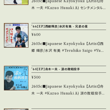
2605c■Japanese Kayokyoku 【Artist】舟
d that it is second hand. *詳しくは ■■■
Jacket/振付) ___________________
木 一夫 #Kazuo Hunaki A) センチメンタル・
状態・説明 / 発送について■■■ をご覧くださ
______ 【About the state/状態説明】 S・新
ボーイ B) 愛につつまれて 【Release/Label/
い。 https://onbankutsu.thebase.in/items/1
品未開封など A・綺麗・キズ等も無く、痛みも薄
Note】 1967 / SAS-997 / コロムビア * ■参
4252144 お知らせ等は、About 画面にてご確
'66【EP】西郷輝彦/水沢有美 - 兄弟の星
い B・多少痛み・キズなど見られる C・痛み多・
考視聴■ https://youtu.be/rTXBjl5njA8?si
認ください。 ___
キズ多く痛み多 *その他、+ - で補足しています。
¥600
=ua4-0glOStnQx55B 【Condition】 Jacke
*中古という事をご理解して頂ける方のご購入を
t/Record：B+/B+ (国内盤/W Jacket) ____
2605c■Japanese Kayokyoku 【Artist】西
お願い致します。 Please purchase it if you
_____________________ 【About t
郷 輝彦/水沢 有美 #Teruhiko Saigo #Yumi
understand that it is second hand. *詳しく
he state/状態説明】 S・新品未開封など A・綺
Mizusawa A) 兄弟の星 B) すばらしい兄貴
は ■■■状態・説明 / 発送について■■■ を
麗・キズ等も無く、痛みも薄い B・多少痛み・キズ
【Release/Label/Note】 1966 / CW-555 /
ご覧ください。 https://onbankutsu.thebase.i
'64【EP】舟木一夫 - 涙の敗戦投手
など見られる C・痛み多・キズ多く痛み多 *その
クラウン * ■参考視聴■ https://youtu.be/P
n/items/14252144 お知らせ等は、About 画
他、+ - で補足しています。 *中古という事をご理
¥500
S2zvVSu5Uo?si=uIkezy2UyE1FgNQR 【C
面にてご確認ください。 ___
解して頂ける方のご購入をお願い致します。 Ple
ondition】 Jacket/Record：B/B (国内盤/W J
2605c■Japanese Kayokyoku 【Artist】舟
ase purchase it if you understand that it
acket) _______________________
木 一夫 #Kazuo Hunaki A) 涙の敗戦投手
is second hand. *詳しくは ■■■状態・説明
__ 【About the state/状態説明】 S・新品未開
B) さらば古い制服よ 【Release/Label/Note】
/ 発送について■■■ をご覧ください。 https://
封など A・綺麗・キズ等も無く、痛みも薄い B・多
1964 / SAS-206 / コロムビア * ■参考視聴■