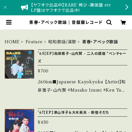
【ヤフオク出品中】RARE 稀少~廉価盤 etc
LP盤はヤフオクで出品中！
青春・アベック歌謡 | 音盤窟レコード
HOME
Feature
昭和歌謡/演歌
青春・アベック歌謡
'65【EP】和泉雅子・山内賢 - 二人の銀座 *ベンチャー
ズ
¥700
2606m■Japanese Kayokyoku 【Artist】和
泉雅子・山内賢 #Masako Izumi #Ken Yam
auchi A) 二人の銀座 B) 踊りたいわ 【Releas
e/Label/Note】 1965 / TP-1346 / 東芝音工
'67【EP】津山洋子＆大木英夫 - 新宿そだち
*作詩：永六輔、作曲：ベンチャーズ ■参考視聴
¥450
■ https://youtu.be/E30ml_Benp0?si=ub
QNs7XBv3D84THM 【Condition】 Jacket/