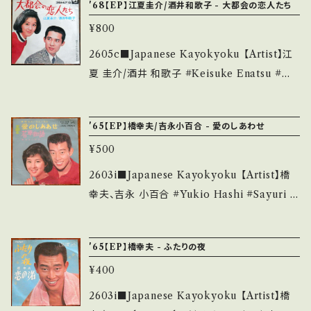
onbankutsu.thebase.in/items/14252144
'68【EP】江夏圭介/酒井和歌子 - 大都会の恋人たち
少痛み・キズなど見られる C・痛み多・キズ多く
https://youtu.be/9fVBX55dl-8?si=j5dSzt
お知らせ等は、About 画面にてご確認ください。
痛み多 *その他、+ - で補足しています。 *中古と
¥800
Na0e_DYHju 【Condition】 Jacket/Recor
___
いう事をご理解して頂ける方のご購入をお願い
d：B/B (国内盤) __________________
2605c■Japanese Kayokyoku 【Artist】江
致します。 Please purchase it if you under
_______ 【About the state/状態説明】 S・
夏 圭介/酒井 和歌子 #Keisuke Enatsu #Wa
stand that it is second hand. *詳しくは ■
新品未開封など A・綺麗・キズ等も無く、痛みも
kako Sakai A) 大都会の恋人たち B) 雨をう
■■状態・説明 / 発送について■■■ をご覧く
薄い B・多少痛み・キズなど見られる C・痛み
けたら 【Release/Label/Note】 1964 / SAS-
ださい。 https://onbankutsu.thebase.in/ite
'65【EP】橋幸夫/吉永小百合 - 愛のしあわせ
多・キズ多く痛み多 *その他、+ - で補足してい
206 / コロムビア *A)デュエット・ムード歌謡/
ms/14252144 お知らせ等は、About 画面にて
ます。 *中古という事をご理解して頂ける方のご
¥500
B)江夏ソロ、ラテン歌謡 ■参考視聴■ https://
ご確認ください。 ___
購入をお願い致します。 Please purchase it i
youtu.be/Moc4ksASZ3M?si=4nLkwxHh
2603i■Japanese Kayokyoku 【Artist】橋
f you understand that it is second hand.
KH6VvxCg 【Condition】 Jacket/Record：
幸夫、吉永 小百合 #Yukio Hashi #Sayuri Y
*詳しくは ■■■状態・説明 / 発送について■
B/B (国内盤/W Jacket) ____________
Oshinaga A) 愛のしあわせ B) 若草物語 【Rel
■■ をご覧ください。 https://onbankutsu.th
_____________ 【About the state/状
ease/Label/Note】 1965 / SV-202 / ビクタ
ebase.in/items/14252144 お知らせ等は、Ab
'65【EP】橋幸夫 - ふたりの夜
態説明】 S・新品未開封など A・綺麗・キズ等も
ー *62th, デュエット ■参考視聴■ - 【Condit
out 画面にてご確認ください。 ___
無く、痛みも薄い B・多少痛み・キズなど見られ
¥400
ion】 Jacket/Record：B/B (国内盤) *プッシ
る C・痛み多・キズ多く痛み多 *その他、+ - で補
ュ・アウト・センター欠 _______________
2603i■Japanese Kayokyoku 【Artist】橋
足しています。 *中古という事をご理解して頂け