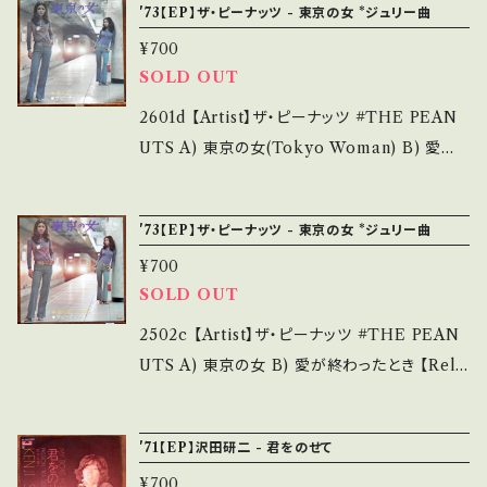
bankutsu.thebase.in/items/14252144 お知
'73【EP】ザ・ピーナッツ - 東京の女 *ジュリー曲
他、+ - で補足しています。 *中古という事をご理
- 【Condition】 Jacket/Record：B/B+ (国内
らせ等は、About 画面にてご確認ください。 __
解して頂ける方のご購入をお願い致します。 Ple
¥700
盤/BagJacket/sheet) *sheet小書き込み __
_
SOLD OUT
ase purchase it if you understand that it
_______________________ 【Abou
is second hand. *詳しくは ■■■状態・説明
t the state/状態説明】 S・新品未開封など A・
2601d 【Artist】ザ・ピーナッツ #THE PEAN
/ 発送について■■■ をご覧ください。 https://
綺麗・キズ等も無く、痛みも薄い B・多少痛み・キ
UTS A) 東京の女(Tokyo Woman) B) 愛が
onbankutsu.thebase.in/items/14252144
ズなど見られる C・痛み多・キズ多く痛み多 *そ
終わったとき 【Release/Label/Note】 1973 /
お知らせ等は、About 画面にてご確認ください。
の他、+ - で補足しています。 *中古という事をご
BS-1734 / キング *A)作詞:山上路夫, 作曲:沢
___
'73【EP】ザ・ピーナッツ - 東京の女 *ジュリー曲
理解して頂ける方のご購入をお願い致します。 P
田研二, 編曲:宮川泰 ■参考視聴■https://yo
lease purchase it if you understand that
¥700
utu.be/AvTeAgSrtwo?si=Af0F1xxAfAGN
SOLD OUT
it is second hand. *詳しくは ■■■状態・説
wJ0c 【Condition】 Jacket/Record：B/B (国
明 / 発送について■■■ をご覧ください。 http
内盤) ________________________
2502c 【Artist】ザ・ピーナッツ #THE PEAN
s://onbankutsu.thebase.in/items/1425214
_ 【About the state/状態説明】 S・新品未開
UTS A) 東京の女 B) 愛が終わったとき 【Rele
4 お知らせ等は、About 画面にてご確認くださ
封など A・綺麗・キズ等も無く、痛みも薄い B・多
ase/Label/Note】 1973 / BS-1734 / キング *
い。 ___【bid】2606y
少痛み・キズなど見られる C・痛み多・キズ多く
A)作詞:山上路夫, 作曲:沢田研二, 編曲:宮川
'71【EP】沢田研二 - 君をのせて
痛み多 *その他、+ - で補足しています。 *中古と
泰 参考視聴: https://youtu.be/AvTeAgSrtw
いう事をご理解して頂ける方のご購入をお願い
¥700