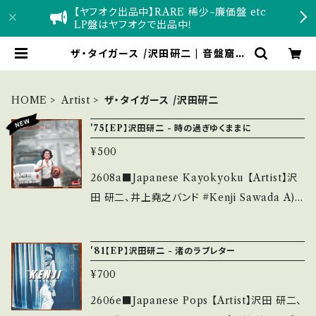
【ヤフオク出品中】RARE 稀少~廉価盤 etc
LP盤はヤフオクで出品中！
ザ・タイガース /沢田研二 | 音盤窟レ
コード
HOME
Artist
ザ・タイガース /沢田研二
'75【EP】沢田研二 - 時の過ぎゆくままに
¥500
2608a■Japanese Kayokyoku 【Artist】沢
田 研二、井上堯之バンド #Kenji Sawada A)
時の過ぎゆくままに B) 旅立つ朝 【Release/La
bel/Note】 1975 / DR-1965 / ポリドール *14
'81【EP】沢田研二 - 渚のラブレター
th '75 HIT! A)作詞:阿久悠、作曲・編曲：大野
¥700
克夫 B)作詞：安井かずみ、作曲：加瀬邦彦 ■参
考視聴■ https://youtu.be/1Qi7c-pcq-A?si
2606e■Japanese Pops 【Artist】沢田 研二、