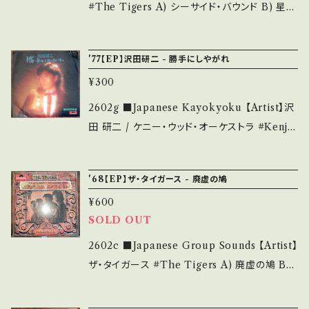
明 / 発送について■■■ をご覧ください。 http
______________________ 【About
#The Tigers A) シーサイド・バウンド B) 星の
s://onbankutsu.thebase.in/items/1425214
the state/状態説明】 S・新品未開封など A・綺
プリンス 【Release/Label/Note】 1967 / SD
4 お知らせ等は、About 画面にてご確認くださ
麗・キズ等も無く、痛みも薄い B・多少痛み・キズ
P-2004 / ポリドール *2nd HIT! Go Bound
い。 ___
'77【EP】沢田研二 - 勝手にしやがれ
など見られる C・痛み多・キズ多く痛み多 *その
♪ ■参考視聴■ https://youtu.be/ci0EY5V
他、+ - で補足しています。 *中古という事をご理
¥300
D0yQ?si=cCzEpD9n_scHN9pn 【Conditi
解して頂ける方のご購入をお願い致します。 Ple
on】 Jacket/Record：B-/A- (国内盤/Bag Jac
2602g ■Japanese Kayokyoku 【Artist】沢
ase purchase it if you understand that it
ket/Sheet) *ジャケ裏に書き込み _______
田 研二 / ケニー・ウッド・オーケストラ #Kenji
is second hand. *詳しくは ■■■状態・説明
__________________ 【About the st
Sawada A) 勝手にしやがれ B) 若き日の手紙
/ 発送について■■■ をご覧ください。 https://
ate/状態説明】 S・新品未開封など A・綺麗・キ
【Release/Label/Note】 1977 / DR-6105 /
onbankutsu.thebase.in/items/14252144
'68【EP】ザ・タイガース - 廃虚の鳩
ズ等も無く、痛みも薄い B・多少痛み・キズなど
ポリドール *19th / A,B)作詞:阿久悠、作曲:大
お知らせ等は、About 画面にてご確認ください。
見られる C・痛み多・キズ多く痛み多 *その他、+
¥600
野克夫 '77 BIG HIT! 【Condition】 Jacket/
___
- で補足しています。 *中古という事をご理解し
SOLD OUT
Record：B-/B (国内盤) *ジャケしわよれ ___
て頂ける方のご購入をお願い致します。 Please
______________________ 【About
2602c ■Japanese Group Sounds 【Artist】
purchase it if you understand that it is s
the state/状態説明】 S・新品未開封など A・綺
ザ・タイガース #The Tigers A) 廃虚の鳩 B)
econd hand. *詳しくは ■■■状態・説明 / 発
麗・キズ等も無く、痛みも薄い B・多少痛み・キズ
光ある世界 【Release/Label/Note】 1968 /
送について■■■ をご覧ください。 https://on
など見られる C・痛み多・キズ多く痛み多 *その
SDP-2030 / ポリドール *7th ■参考視聴■