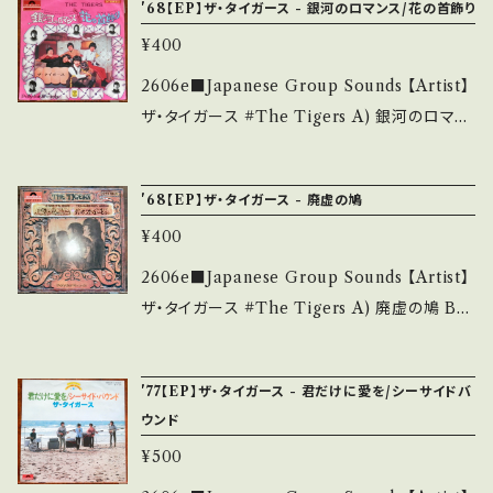
状態・説明 / 発送について■■■ をご覧くださ
'68【EP】ザ・タイガース - 銀河のロマンス/花の首飾り
S・新品未開封など A・綺麗・キズ等も無く、痛み
子、作曲:宮川泰 ■参考視聴■ https://youtu.
い。 https://onbankutsu.thebase.in/items/1
も薄い B・多少痛み・キズなど見られる C・痛み
¥400
be/BLE3ED3wbEo?si=i5n5D5sqXsJko_h
4252144 お知らせ等は、About 画面にてご確
多・キズ多く痛み多 *その他、+ - で補足してい
Q 【Condition】 Jacket/Record：B/B+ (国内
2606e■Japanese Group Sounds 【Artist】
認ください。 ___
ます。 *中古という事をご理解して頂ける方のご
盤/Bag Jacket) _________________
ザ・タイガース #The Tigers A) 銀河のロマン
購入をお願い致します。 Please purchase it i
________ 【About the state/状態説明】
ス B) 花の首飾り 【Release/Label/Note】 19
f you understand that it is second hand.
S・新品未開封など A・綺麗・キズ等も無く、痛み
68 / SDP-2022 / グラモフォン *5th 「花の首
*詳しくは ■■■状態・説明 / 発送について■
'68【EP】ザ・タイガース - 廃虚の鳩
も薄い B・多少痛み・キズなど見られる C・痛み
飾り」BIG HIT! B■参考視聴■ https://yout
■■ をご覧ください。 https://onbankutsu.th
多・キズ多く痛み多 *その他、+ - で補足してい
¥400
u.be/Khgh1Fb5E4Y?si=nF4kCE0ndW6nc
ebase.in/items/14252144 お知らせ等は、Ab
ます。 *中古という事をご理解して頂ける方のご
W_d 【Condition】 Jacket/Record：B/B+
2606e■Japanese Group Sounds 【Artist】
out 画面にてご確認ください。 ___
購入をお願い致します。 Please purchase it i
(国内盤/Bag Jacket) *ジャケしわ _______
ザ・タイガース #The Tigers A) 廃虚の鳩 B)
f you understand that it is second hand.
__________________ 【About the st
光ある世界 【Release/Label/Note】 1968 /
*詳しくは ■■■状態・説明 / 発送について■
ate/状態説明】 S・新品未開封など A・綺麗・キ
SDP-2030 / ポリドール *7th 作詞:山上路
■■ をご覧ください。 https://onbankutsu.th
'77【EP】ザ・タイガース - 君だけに愛を/シーサイドバ
ズ等も無く、痛みも薄い B・多少痛み・キズなど
夫、作曲・編曲:村井邦彦 ■参考視聴■ https://
ebase.in/items/14252144 お知らせ等は、Ab
ウンド
見られる C・痛み多・キズ多く痛み多 *その他、+
youtu.be/k2vklqez1AY?si=K1bTdWxjydB
out 画面にてご確認ください。 ___
- で補足しています。 *中古という事をご理解し
¥500
vlvMs 【Condition】 Jacket/Record：B-/B
て頂ける方のご購入をお願い致します。 Please