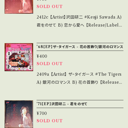
o?si=Af0F1xxAfAGNwJ0c 【Condition】 Ja
SOLD OUT
致します。 Please purchase it if you under
cket/Record：B/B (国内盤) *ジャケしわ、微し
stand that it is second hand. *詳しくは ■
み _________________________
2412c 【Artist】沢田研二 #Kenji Sawada A)
■■状態・説明 / 発送について■■■ をご覧く
【About the state/状態説明】 S・新品未開封
君をのせて B) 恋から愛へ 【Release/Label/
ださい。 https://onbankutsu.thebase.in/ite
など A・綺麗・キズ等も無く、痛みも薄い B・多少
Note】 1971 / DR-1650 / ポリドール *ソロ・デ
ms/14252144 お知らせ等は、About 画面にて
痛み・キズなど見られる C・痛み多・キズ多く痛
ビュー曲！/ *作詞:岩谷時子、作曲:宮川泰 参考
ご確認ください。 ___
'68【EP】ザ・タイガース - 花の首飾り/銀河のロマンス
み多 *その他、+ - で補足しています。 *中古とい
視聴：https://youtu.be/Cb31xkF9mYw
う事をご理解して頂ける方のご購入をお願い致
¥400
【Condition】 Jacket/Record：B/B+ (国内盤/
SOLD OUT
します。 Please purchase it if you underst
袋ジャケ) ______________________
and that it is second hand. *詳しくは ■■
___ 【About the state/状態説明】 S・新品未
2409a 【Artist】 ザ・タイガース #The Tigers
■状態・説明 / 発送について■■■ をご覧くだ
開封など A・綺麗・キズ等も無く、痛みも薄い B・
A) 銀河のロマンス B) 花の首飾り 【Release/L
さい。 https://onbankutsu.thebase.in/item
多少痛み・キズなど見られる C・痛み多・キズ多
abel/Note]】 1968 / SDP-2022 / グラモフ
s/14252144 お知らせ等は、About 画面にてご
く痛み多 *その他、+ - で補足しています。 *中古
ォン *5th 「花の首飾り」BIG HIT! 【Conditio
確認ください。 ___【bid】2503y
'71【EP】沢田研二 - 君をのせて
という事をご理解して頂ける方のご購入をお願
n】 Jacket/Record：B/B (国内盤/袋ジャケ) _
い致します。 Please purchase it if you und
¥700
________________________ 【Abo
SOLD OUT
erstand that it is second hand. *詳しくは
ut the state/状態説明】 S・新品未開封など