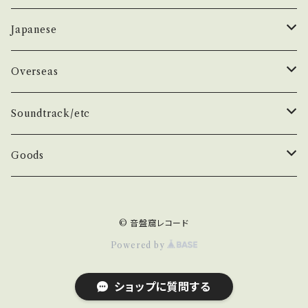
理解して頂ける方のご購入をお願い致します。 P
lease purchase it if you understand that
50年代
昭和歌謡/演歌
THE BEATLES
Japanese
it is second hand. *詳しくは ■■■状態・説
明 / 発送について■■■ をご覧ください。 http
60年代
演歌/艶歌/お座敷
BEATLES
任侠//軍歌/やさぐれ歌謡
ELVIS, Rock 'n' Roll '50S
1950~60 'S
Overseas
s://onbankutsu.thebase.in/items/1425214
4 お知らせ等は、About 画面にてご確認くださ
70年代
ムード・コーラス歌謡
Johm
任侠/仁義
Group
日本のロックとフォーク
The Rolling Stones
1970'S
1950~60 'S
Soundtrack/etc
い。 ___
80年代
マイナー・ディープ歌謡
Paul
軍歌/戦時歌謡
Male
ロック歌謡
Group
Group
グループサウンズ/ウェスタン＆ロカビリー
ザ・スパイダース 関連
1980'S
1970'S
邦画
Goods
演歌ヒット
ビート・グルーヴ歌謡
George
やさぐれ歌謡
Female
70年代ロック
Male
Male
スパイダース/タイガース/テンプターズ関連
スパイダース
Group
Group
ドラマ
アイドル系
ザ・タイガース /沢田研二
俳優/喜劇役者/純音楽/音頭
1980'S
洋画
Book
© 音盤窟レコード
青春・アベック歌謡
Ringo
80年代ロック
Female
Female
かまやつひろし
Male
Male
任侠/ヤクザ
70年代
タイガース
Actor
Group
SF/西部劇
デビューシングル
ザ・テンプターズ/萩原健一
Classic Rock/Hard Rock
TV/スポーツ
Item
Powered by
Other
メジャー・フォーク
井上尭之
Female
Female
名作/古典
'80年代
沢田研二
Comedian
Male
クンフー/香港
テンプターズ
Classic Rock
Japanese
エレキ/インスト/サーフ/ガレージ
RCサクセション/忌野清志郎
BLACK/SOUL/DISCO
アニメ/特撮/子供/童謡
Etc...
ショップに質問する