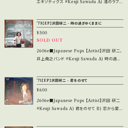
=1PXIDgf5sPUrlp90 【Condition】 Jacket/
エキゾティクス #Kenji Sawada A) 渚のラブレ
Record：B/B (国内盤) _____________
ター B) バイバイジェラシー 【Release/Label/
____________ 【About the state/状態
Note】 1981 /7DX-1085 / ポリドール *33th /
'75【EP】沢田研二 - 時の過ぎゆくままに
説明】 S・新品未開封など A・綺麗・キズ等も無
名曲！ A)作詞：三浦徳子、作曲：沢田研二、編曲：
く、痛みも薄い B・多少痛み・キズなど見られる
¥500
伊藤銀次 B)作詞：三浦徳子、作曲：加瀬邦彦、
C・痛み多・キズ多く痛み多 *その他、+ - で補足
SOLD OUT
編曲：伊藤銀次 ■参考視聴■ https://youtu.b
しています。 *中古という事をご理解して頂ける
e/ZYdVLI4xNb8?si=Sq4bcwe7mg00IEXl
2606e■Japanese Pops 【Artist】沢田 研二、
方のご購入をお願い致します。 Please purcha
【Condition】 Jacket/Record：B/A (国内盤)
井上堯之バンド #Kenji Sawada A) 時の過ぎ
se it if you understand that it is second
_________________________ 【Ab
ゆくままに B) 旅立つ朝 【Release/Label/No
hand. *詳しくは ■■■状態・説明 / 発送につ
out the state/状態説明】 S・新品未開封など
te】 1975 / DR-1965 / ポリドール *14th '75
いて■■■ をご覧ください。 https://onbanku
'71【EP】沢田研二 - 君をのせて
A・綺麗・キズ等も無く、痛みも薄い B・多少痛
HIT! A)作詞:阿久悠、作曲・編曲：大野克夫 B)
tsu.thebase.in/items/14252144 お知らせ等
み・キズなど見られる C・痛み多・キズ多く痛み
¥600
作詞：安井かずみ、作曲：加瀬邦彦 ■参考視聴
は、About 画面にてご確認ください。 ___
多 *その他、+ - で補足しています。 *中古という
■ https://youtu.be/1Qi7c-pcq-A?si=1PXI
2606e■Japanese Pops 【Artist】沢田 研二
事をご理解して頂ける方のご購入をお願い致し
Dgf5sPUrlp90 【Condition】 Jacket/Recor
#Kenji Sawada A) 君をのせて B) 恋から愛へ
ます。 Please purchase it if you understan
d：B/A- (国内盤) _________________
【Release/Label/Note】 1971 / DR-1650 /
d that it is second hand. *詳しくは ■■■
________ 【About the state/状態説明】
ポリドール *ソロ・デビュー曲！/ *作詞:岩谷時