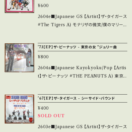
ご確認ください。 ___
で補足しています。 *中古という事をご理解して
¥600
on】 Jacket/Record：B/B+ (国内盤/BagJack
頂ける方のご購入をお願い致します。 Please p
et/SHEET) ____________________
2604e■Japanese GS 【Artist】ザ・タイガース
urchase it if you understand that it is se
_____ 【About the state/状態説明】 S・新
#The Tigers A) モナリザの微笑/僕のマリー
cond hand. *詳しくは ■■■状態・説明 / 発
品未開封など A・綺麗・キズ等も無く、痛みも薄
B) シーサイド・バウンド/星のプリンス 【Releas
送について■■■ をご覧ください。 https://on
い B・多少痛み・キズなど見られる C・痛み多・
e/Label/Note】 1972 / KR-1069 / ポリドー
bankutsu.thebase.in/items/14252144 お知
'73【EP】ザ・ピーナッツ - 東京の女 *ジュリー曲
キズ多く痛み多 *その他、+ - で補足しています。
ル *4曲入 ■参考視聴■ - 【Condition】 Ja
らせ等は、About 画面にてご確認ください。 __
*中古という事をご理解して頂ける方のご購入を
¥800
cket/Record：B/A (国内盤/BagJacket) __
_【bid】2605y
お願い致します。 Please purchase it if you
_______________________ 【Abou
2604a■Japanese Kayokyoku/Pop 【Artis
understand that it is second hand. *詳しく
t the state/状態説明】 S・新品未開封など A・
t】ザ・ピーナッツ #THE PEANUTS A) 東京
は ■■■状態・説明 / 発送について■■■ を
綺麗・キズ等も無く、痛みも薄い B・多少痛み・キ
の女(Tokyo Woman) B) 愛が終わったとき
ご覧ください。 https://onbankutsu.thebase.i
ズなど見られる C・痛み多・キズ多く痛み多 *そ
【Release/Label/Note】 1973 / BS-1734 /
n/items/14252144 お知らせ等は、About 画
'67【EP】ザ・タイガース - シーサイド・バウンド
の他、+ - で補足しています。 *中古という事をご
キング *A)作詞:山上路夫, 作曲:沢田研二, 編
面にてご確認ください。 ___
理解して頂ける方のご購入をお願い致します。 P
¥400
曲:宮川泰 ■参考視聴■ https://youtu.be/Av
lease purchase it if you understand that
SOLD OUT
TeAgSrtwo?si=Af0F1xxAfAGNwJ0c 【Co
it is second hand. *詳しくは ■■■状態・説
ndition】 Jacket/Record：B/A (国内盤) ___
2603e■Japanese GS 【Artist】ザ・タイガース