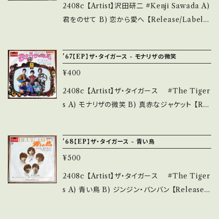
■■■状態・説明 / 発送について■■■ をご覧
A・綺麗・キズ等も無く、痛みも薄い B・多少痛
2408c 【Artist】沢田研二 #Kenji Sawada A)
ください。 https://onbankutsu.thebase.in/it
み・キズなど見られる C・痛み多・キズ多く痛み
君をのせて B) 恋から愛へ 【Release/Label/
ems/14252144 お知らせ等は、About 画面に
多 *その他、+ - で補足しています。 *中古という
Note】 1971 / DR-1650 / ポリドール *ソロ・デ
てご確認ください。 ___ 【bid】2605y
事をご理解して頂ける方のご購入をお願い致し
ビュー曲！/ *作詞:岩谷時子、作曲:宮川泰 参考
'67【EP】ザ・タイガース - モナリザの微笑
ます。 Please purchase it if you understan
視聴：https://youtu.be/Cb31xkF9mYw
d that it is second hand. *詳しくは ■■■
¥400
【Condition】 Jacket/Record：B/B+ (国内盤/
状態・説明 / 発送について■■■ をご覧くださ
袋ジャケ) ______________________
2408c 【Artist】ザ・タイガース #The Tiger
い。 https://onbankutsu.thebase.in/items/1
___ 【About the state/状態説明】 S・新品未
s A) モナリザの微笑 B) 真赤なジャケット 【Rel
4252144 お知らせ等は、About 画面にてご確
開封など A・綺麗・キズ等も無く、痛みも薄い B・
ease/Label/Note】 1967 / SDP-2011 / ポリ
認ください。 ___【bid】2606y
多少痛み・キズなど見られる C・痛み多・キズ多
ドール *3rd / 作詞:橋本淳、作曲・編曲:すぎや
'68【EP】ザ・タイガース - 青い鳥
く痛み多 *その他、+ - で補足しています。 *中古
まこういち 参考視聴: - 【Condition】 Jacke
という事をご理解して頂ける方のご購入をお願
¥500
t/Record：B/B (国内盤/袋ジャケ) *ジャケしわ
い致します。 Please purchase it if you und
_________________________ 【Ab
2408c 【Artist】ザ・タイガース #The Tiger
erstand that it is second hand. *詳しくは
out the state/状態説明】 S・新品未開封など
s A) 青い鳥 B) ジンジン・バンバン 【Release/
■■■状態・説明 / 発送について■■■ をご覧
A・綺麗・キズ等も無く、痛みも薄い B・多少痛
Label/Note】 1968 / SDP-2032 / ポリフォー
ください。 https://onbankutsu.thebase.in/it
み・キズなど見られる C・痛み多・キズ多く痛み
ル *8th/ A)アルバム収録とVer違い。サビをジ