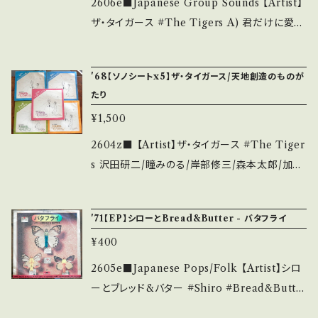
(国内盤/Bag Jacket/sheet) *ジャケ入り口に
2606e■Japanese Group Sounds 【Artist】
purchase it if you understand that it is s
微破れ _______________________
ザ・タイガース #The Tigers A) 君だけに愛を
econd hand. *詳しくは ■■■状態・説明 / 発
__ 【About the state/状態説明】 S・新品未開
B) シーサイドバウンド 【Release/Label/Not
送について■■■ をご覧ください。 https://on
封など A・綺麗・キズ等も無く、痛みも薄い B・多
e】 1977 / DRQ6913 / ポリドール * ■参考視
bankutsu.thebase.in/items/14252144 お知
'68【ソノシートx5】ザ・タイガース/天地創造のものが
少痛み・キズなど見られる C・痛み多・キズ多く
聴■ - 【Condition】 Jacket/Record：B/B
らせ等は、About 画面にてご確認ください。 __
たり
痛み多 *その他、+ - で補足しています。 *中古と
(国内盤/再発) ___________________
_
¥1,500
いう事をご理解して頂ける方のご購入をお願い
______ 【About the state/状態説明】 S・新
致します。 Please purchase it if you under
品未開封など A・綺麗・キズ等も無く、痛みも薄
2604z■ 【Artist】ザ・タイガース #The Tiger
stand that it is second hand. *詳しくは ■
い B・多少痛み・キズなど見られる C・痛み多・
s 沢田研二/瞳みのる/岸部修三/森本太郎/加橋
■■状態・説明 / 発送について■■■ をご覧く
キズ多く痛み多 *その他、+ - で補足しています。
かつみ 【Release/Label/Note】 1968 / - / -
ださい。 https://onbankutsu.thebase.in/ite
*中古という事をご理解して頂ける方のご購入を
*非売販促品 明治製菓株式会社 【Condition】
ms/14252144 お知らせ等は、About 画面にて
'71【EP】シローとBread&Butter - バタフライ
お願い致します。 Please purchase it if you
Jacket/Record：B/B+ (国内・ソノシート 5枚)
ご確認ください。 ___
understand that it is second hand. *詳しく
¥400
_________________________ 【Ab
は ■■■状態・説明 / 発送について■■■ を
out the state/状態説明】 S・新品未開封など
2605e■Japanese Pops/Folk 【Artist】シロ
ご覧ください。 https://onbankutsu.thebase.i
A・綺麗・キズ等も無く、痛みも薄い B・多少痛
ーとブレッド&バター #Shiro #Bread&Butte
n/items/14252144 お知らせ等は、About 画
み・キズなど見られる C・痛み多・キズ多く痛み
r #岸部シロー A) BUTTERFLY B) HAPPI