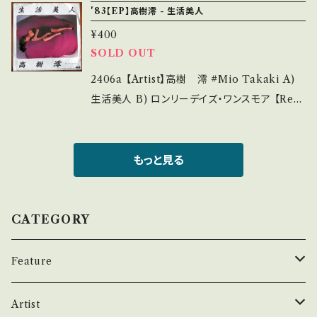
ems/14252144 お知らせ等は、About 画面に
'83【EP】高樹澪 - 生活美人
多 *その他、+ - で補足しています。 *中古という
ュリーが歌うVer B)アルバム未収録。 参考視聴:
てご確認ください。 ___【bid】2409y
事をご理解して頂ける方のご購入をお願い致し
¥400
- 【Condition】 Jacket/Record：B/B+ (国
ます。 Please purchase it if you understan
SOLD OUT
内盤/袋ジャケ) *ジャケ微しみ _________
d that it is second hand. *詳しくは ■■■
________________ 【About the stat
2406a 【Artist】高樹 澪 #Mio Takaki A)
状態・説明 / 発送について■■■ をご覧くださ
e/状態説明】 S・新品未開封など A・綺麗・キズ
生活美人 B) ロンリーデイズ・ワンスモア 【Rele
い。 https://onbankutsu.thebase.in/items/1
等も無く、痛みも薄い B・多少痛み・キズなど見
ase/Label/Note】 1983 / 7A0281 / キャニオ
4252144 お知らせ等は、About 画面にてご確
られる C・痛み多・キズ多く痛み多 *その他、+ -
ン *作詞:原真弓、作曲:沢田研二、編曲:チト河内
認ください。 ___
で補足しています。 *中古という事をご理解して
参考視聴: https://youtu.be/eBcsuhdKN3
もっと見る
頂ける方のご購入をお願い致します。 Please p
k?si=Beoi14PDjuw_YaL7 【Condition】 Ja
urchase it if you understand that it is se
cket/Record：B/B (国内盤) *ジャケしわ __
cond hand. *詳しくは ■■■状態・説明 / 発
_______________________ 【Abou
CATEGORY
送について■■■ をご覧ください。 https://on
t the state/状態説明】 S・新品未開封など A・
bankutsu.thebase.in/items/14252144 お知
綺麗・キズ等も無く、痛みも薄い B・多少痛み・キ
Feature
らせ等は、About 画面にてご確認ください。 __
ズなど見られる C・痛み多・キズ多く痛み多 *そ
_
の他、+ - で補足しています。 *中古という事をご
昭和ヒット
Artist