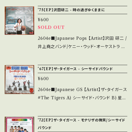
面にてご確認ください。 ___
多 *その他、+ - で補足しています。 *中古という
NESS 【Release/Label/Note】 1971 / DR-1
'75【EP】沢田研二 - 時の過ぎゆくままに
事をご理解して頂ける方のご購入をお願い致し
613 / ポリドール *A)ダニエル・ジェラールのカ
ます。 Please purchase it if you understan
¥600
ヴァー ■参考視聴■ https://youtu.be/na72i
d that it is second hand. *詳しくは ■■■
SOLD OUT
pQZUX8?si=U2toHbqEU8gho3I7 【Condi
状態・説明 / 発送について■■■ をご覧くださ
tion】 Jacket/Record：B/B+ (国内盤/Bag Ja
2604e■Japanese Pops 【Artist】沢田 研二 /
い。 https://onbankutsu.thebase.in/items/1
cket) ________________________
井上堯之バンド/ケニー・ウッド・オーケストラ #
4252144 お知らせ等は、About 画面にてご確
_ 【About the state/状態説明】 S・新品未開
Kenji Sawada A) 時の過ぎゆくままに B) 旅
認ください。 ___
封など A・綺麗・キズ等も無く、痛みも薄い B・多
立つ朝 【Release/Label/Note】 1975 / DR-1
'67【EP】ザ・タイガース - シーサイドバウンド
少痛み・キズなど見られる C・痛み多・キズ多く
965 / ポリドール *14th '75 HIT! A)作詞:阿久
痛み多 *その他、+ - で補足しています。 *中古と
¥600
悠、作曲・編曲：大野克夫 B)作詞：安井かずみ、
いう事をご理解して頂ける方のご購入をお願い
作曲：加瀬邦彦 ■参考視聴■ - 【Condition】
2604e■Japanese GS 【Artist】ザ・タイガース
致します。 Please purchase it if you under
Jacket/Record：B/A (国内盤) _________
#The Tigers A) シーサイド・バウンド B) 星の
stand that it is second hand. *詳しくは ■
________________ 【About the stat
プリンス 【Release/Label/Note】 1967 / SD
■■状態・説明 / 発送について■■■ をご覧く
e/状態説明】 S・新品未開封など A・綺麗・キズ
P-2004 / ポリドール *2nd HIT! Go Bound
ださい。 https://onbankutsu.thebase.in/ite
'72【EP】ザ・タイガース - モナリザの微笑/シーサイド
等も無く、痛みも薄い B・多少痛み・キズなど見
♪ ■参考視聴■ https://youtu.be/ci0EY5V
ms/14252144 お知らせ等は、About 画面にて
バウンド
られる C・痛み多・キズ多く痛み多 *その他、+ -
D0yQ?si=cCzEpD9n_scHN9pn 【Conditi