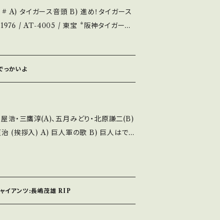
ース
説明 / 発送に
】 1976 / AT-4005 / 東宝 *阪神タイガース
.in/ite
ion】 Jacket/Reco
ms/14252144 お知らせ等は、About 画面にてご確認ください。 ___
 S・新品未開封など A・綺麗・キズ等も無く、痛み
はでっかいよ
など見られる C・痛み多・キズ多く痛み多 *そ
purchase it if you understand th
彰・守屋浩・三鷹淳(A)、五月みどり・北原謙二(B)
人軍の歌 B) 巨人はでっ
2144 お知らせ等は、About 画面にてご確認ください。 ___
考視聴: https://yout
GcoZGG3Ur 【Condition】 Jac
(国内盤/ソノシート片面) *ジャケ痛み、盤寄りしわ
ジャイアンツ:長嶋茂雄 RIP
ど A・綺麗・キズ等も無く、痛みも薄い B・