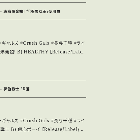
cord：B/A-
out 画面にてご確認ください。 ___【bid】2501m
 - 東京爆発娘! *「極悪女王」使用曲
開封など A・綺麗・キズ等も無く、痛みも薄い
れる C・痛み多・キズ多く痛み多 *その他、+
als #長与千種 #ライ
ase it if you understand that it i
051 / ビクター *4th / Netflix「極悪女王」使
ロレス 参考視聴: https://youtu.be/
お知らせ等は、About 画面にてご確認ください。 ___
1 【Condition】 Jacket/R
 - 夢色戦士 *R落
薄い B・多少痛み・キズなど見られる C・痛
 *中古という事
als #長与千種 #ライ
をお願い致します。 Please purchase
is second hand. *詳しくは ■■■状
 / ビクター *3rd / Netflix「極悪女王」HIT記
い。 https://onbankuts