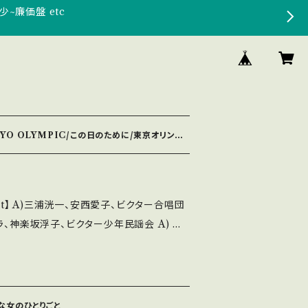
少~廉価盤 etc
OKYO OLYMPIC/この日のために/東京オリンピ
、神楽坂浮子、ビクター少年民謡会 A) 東
に」 B) 東京オリンピック音頭 【Rele
62 / VS-693 / ビクター *1964年東京オリンピ
ecord：B/B
ケ滲み ______________
んな女のひとりごと