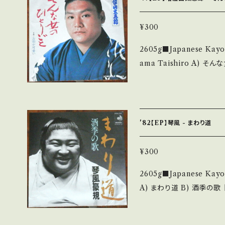
___________ 【About the state/状態説明】 S・新品未開封など
A・綺麗・キズ等も無く、痛
¥300
痛み多・キズ多く痛み多 *その他、+ - で補足してい
2605g■Japanese Kayoky
事をご理解して頂ける方のご購
ama Taishiro A) そんな女のひとりごと B) お前が可愛い 【Releas
se it if you understand that
e/Label/Note】 1977
■状態・説明 / 発送について■■■ をご
【Condition】 Jacket/Record：B
utsu.thebase.in/items/14252144 お知ら
_____________ 【About the state/状態説明】 S・新品未開封
ご確認ください。 ___
など A・綺麗・キズ等も無
'82【EP】琴風 - まわり道
る C・痛み多・キズ多く痛み多 *その他、+ -
という事をご理解して頂ける方
¥300
urchase it if you underst
2605g■Japanese Kayokyok
■■■状態・説明 / 発送について■
A) まわり道 B) 酒季の歌 【Release/Label/Note】 1982 / DSK-21
bankutsu.thebase.in/items/14252
0 / ディスコメイト * 【Condition】 Jacket/Record：B/B+ (国内盤)
にてご確認ください。 ___
_________________________ 【