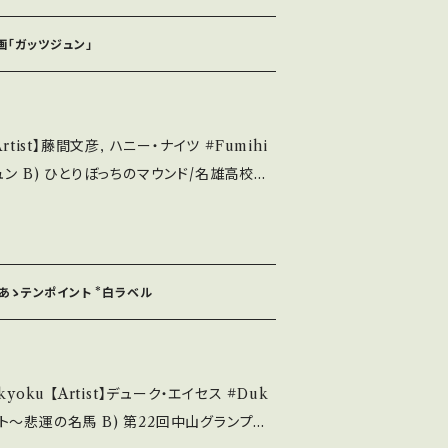
A・綺麗・キズ等も無く、痛みも薄い B・多少
み多・キズ多く痛み多 *その他、+ - で補
映画「ガッツジュン」
it if you understand that it is seco
tist】藤間文彦, ハニー・ナイツ #Fumihi
せ等は、About 画面にてご確認ください。 ___
osed By :鈴木邦彦 ■参考視聴■ http
QfAY?si=rYmmHiP4mQGa-ZwZ 【Con
___________
- あゝテンポイント *白ラベル
無く、痛みも薄い B・多少痛み・キズなど見ら
 - で補足しています。 *中
yoku 【Artist】デューク・エイセス #Duk
る方のご購入をお願い致します。 Please
tand that it is second hand. *詳しく