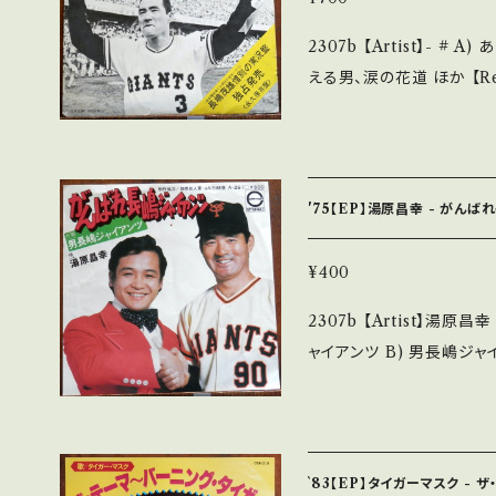
多少痛み・キズなど見られる 
2307b 【Artist】- # A) ああ長嶋茂雄、長嶋茂雄 17年間を語る B) 燃
で補足しています。 *中古という事をご理解して頂ける方のご購入をお
える男、涙の花道 ほか 【Release/Label/Note】 1974 / B-3 / キャ
願い致します。 Please purcha
ニオン *惜別の実況盤！ 参考視聴: - 【Condition】 J
second hand. *詳しくは ■■■状態・説明 / 発送について■■■ を
B/B- (国内盤/袋ジャケ) _________________________
ご覧ください。 https://onbankutsu.thebase.in/items/14252144
【About the state
無く、痛みも薄い B・多少
'75【EP】湯原昌幸 - がんば
痛み多 *その他、+ - で補足しています。 *中古という事をご理解して頂
ける方のご購入をお願い致します。 
¥400
erstand that it is second hand. *詳しくは
2307b 【Artist】湯原昌幸 #Masayuki Yuhara A) がんばれ長嶋
送について■■■ をご覧ください。 https://onbankut
ャイアンツ B) 男長嶋ジャイアンツ 【Release/Label/N
n/items/14252144 お知らせ等は、About 画面にてご確認ください。
A-267 / キャニオン *
___
司、作曲:小林亜星 参考視聴: - 【Condition】 Jacket/Rec
(国内盤) _________________________ 【About the sta
te/状態説明】 S・新品未
`83【EP】タイガーマスク -