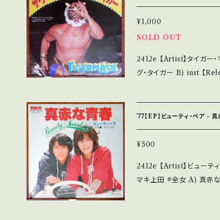
B・多少痛み・キズなど見ら
- で補足しています。 *中古という事をご理解して頂ける方のご購入を
¥1,000
お願い致します。 Please purch
SOLD OUT
s second hand. *詳しくは ■■■状態・説明 / 発送について■■■
2412e 【Artist】タイガー・マスク #佐山サトル A) ザ
をご覧ください。 https://onbankutsu.thebase.in/items/14252144
グ・タイガー B) inst 【Release/Label/Note】 1983 / DSK-214 / デ
ィスコメイト *初代タイガー
ps://youtu.be/Zs2Q8uny
tion】 Jacket/Record：B/A- (国内盤) *ジャケ折れしわ 
`77【EP】ビューティ・ペア -
__________________ 【About the state/状態
品未開封など A・綺麗・キ
¥500
ど見られる C・痛み多・キズ多く痛み多
2412e 【Artist】ビューティ・ペア #Beauty Pair 
す。 *中古という事をご理解して頂ける方のご購入をお願い致します。 P
マキ上田 #全女 A) 真赤な青春 B) しあわせ通り 【Release/Label/
lease purchase it if yo
Note】 1977 / RVS-107
詳しくは ■■■状態・説明 
念！ 全日本女子プロレス 参考視
tps://onbankutsu.thebase.in