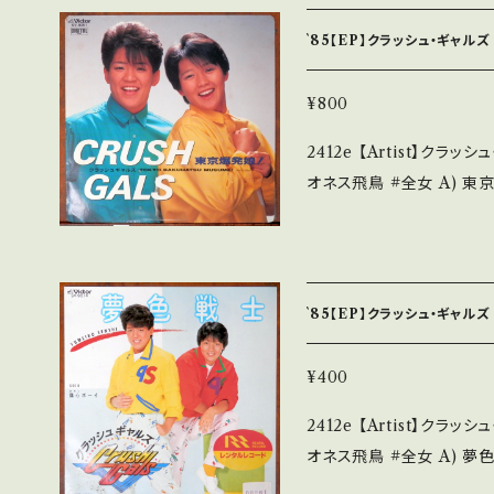
SIuc?si=J2lFL3LbrziiTcG8 【Condition】 Jacket/Re
(国内盤) _________________________ 【About the sta
`85【EP】クラッシュ・ギャルズ
te/状態説明】 S・新品未
B・多少痛み・キズなど見ら
¥800
- で補足しています。 *中古という事をご理解して頂ける方のご購入を
2412e 【Artist】クラッシュ・ギャルズ #Crush G
お願い致します。 Please purch
オネス飛鳥 #全女 A) 東京爆発娘! B) HEALTHY 【Release/Labe
s second hand. *詳しくは ■■■状態・説明 / 発送について■■■
l/Note】 1985 / SV-9
をご覧ください。 https://onbankutsu.thebase.in/items/14252144
用曲・HIT記念！ 全日本女子プ
5LbQnqtoS_o?si=Sy-OYEASkHcB1ep
ecord：B/A- (国内盤/袋ジャケ/ライナー) ________________
`85【EP】クラッシュ・ギャルズ
_________ 【About the state/状態説明】 S・新品未開封など A・
綺麗・キズ等も無く、痛みも
¥400
み多・キズ多く痛み多 *その他、+ - で補足しています。
2412e 【Artist】クラッシュ・ギャルズ #Crush G
をご理解して頂ける方のご購入
オネス飛鳥 #全女 A) 夢色戦士 B) 傷心ボーイ 【Release/Label/N
it if you understand that it 
ote】 1985 / SV-9014
態・説明 / 発送について■■■ をご覧くださ