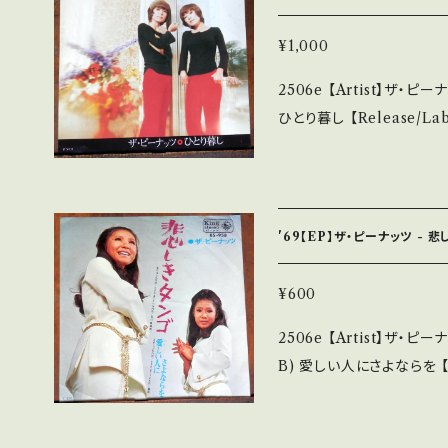
内盤) _________________________ 【About the state/
状態説明】 S・新品未開封な
¥1,000
多少痛み・キズなど見られる 
2506e 【Artist】ザ・ピーナッツ #The PEANUTS A) 
で補足しています。 *中古という事をご理解して頂ける方のご購入をお
ひとり暮し 【Release/Label/Note】 1974 / BS-1789 / KING *68t
願い致します。 Please purcha
h/作詞:山上路夫,作曲:加瀬邦
second hand. *詳しくは ■■■状態・説明 / 発送について■■■ を
tu.be/y0cmDJaEoyE?si=6tSB
ご覧ください。 https://onbankutsu.thebase.in/items/14252144
acket/Record：B/B (国内盤) *ジ
____________ 【About the state/状態説明】 S・新品未開封な
'69【EP】ザ・ピーナッツ - 
ど A・綺麗・キズ等も無く
C・痛み多・キズ多く痛み多 *その他、+ - で補足
¥600
う事をご理解して頂ける方のご
2506e 【Artist】ザ・ピーナッツ #The PEANUTS A)
ase it if you understand th
B) 愛しい人にさよならを 【Release/Label/Note】 1969 / BS-958 /
■状態・説明 / 発送について■■■ をご
KING *作詞:なかにし礼
utsu.thebase.in/items/14252144 お知ら
視聴: https://youtu.b
ご確認ください。 ___