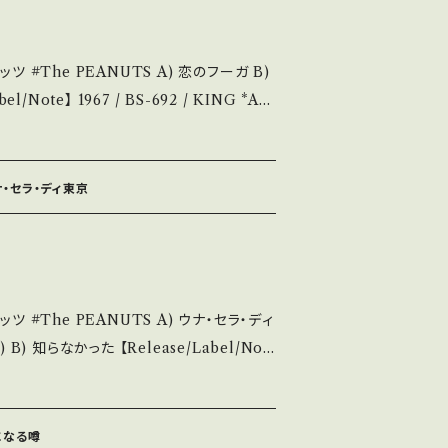
se it if you understand that it is
恋のフーガ B)
ぎやまこういち, 編曲:宮川泰 *B)作詞:橋本
お知らせ等は、About 画面にてご確認ください。 ___
 https://youtu.be/5vRXThOpAqY
/Record：B/B+ (国内盤) *ジャケしわ、インナー
ウナ・セラ・ディ東京
ど A・綺麗・キズ等も無く、痛みも薄い B・
C・痛み多・キズ多く痛み多 *その他、+ -
ウナ・セラ・ディ
se it if you understand that it is
った 【Release/Label/Not
0 / KING *ミルバ歌唱で再評価されヒット！原曲
ttps://youtu.be/PQ5vUV8y8Rc?si
お知らせ等は、About 画面にてご確認ください。 ___
B (国
気になる噂