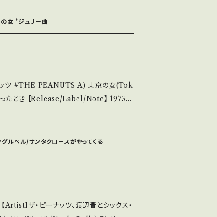
c 【Condition】 Jacket/R
せ等は、About 画面にてご確認ください。 ___【bid】2605y
東京の女 *ジュリー曲
説明】 S・新品未開封など A・綺麗・キズ等も無く、
キズなど見られる C・痛み多・キズ多く痛み
ase purchase it if you underst
京の女(Tok
説明 / 発送に
/Note】 1973 /
.in/ite
)作詞:山上路夫, 作曲:沢田研二, 編曲:宮川泰
ms/14252144 お知らせ等は、About 画面にてご確認ください。 ___
u.be/AvTeAgSrtwo?si=Af0F1xxAfAG
 ジングルベル/サンタクロースがやってくる
 S・新品
等も無く、痛みも薄い B・多少痛み・キズなど
その他、+ - で補足しています。
頂ける方のご購入をお願い致します。 Plea
 【Artist】ザ・ピーナッツ、渡辺晋とシックス・
derstand that it is second hand. *詳