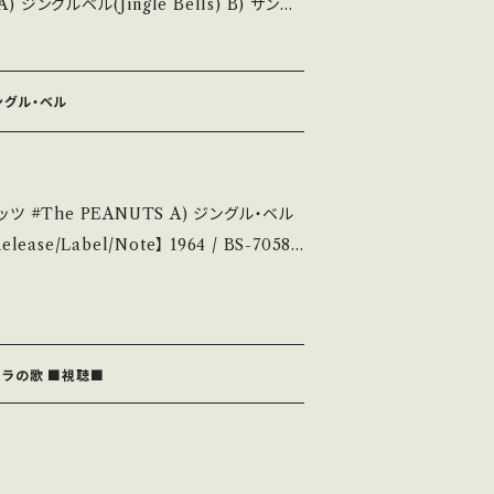
発送について■■■ をご覧ください。 http
s Is Coming to Town) 【Releas
ems/14252144 お知らせ等は、Abou
 / EB-395 / キング *訳詞:音羽たかし, 作
t 画面にてご確認ください。 ___
, 編曲:宮川泰 *インナースリーブもX'mas仕様
ジングル・ベル
3■https://youtu.be/bl9R-zqlqH
t the state/状態説
ジングル・ベル
・綺麗・キズ等も無く、痛みも薄い B・多少痛
・キズ多く痛み多 *その他、+ - で補足
♪ 参考視聴: https://youtu.be/2E3
dition】 Jacket/Rec
t if you understand that it is secon
明】 S・新品未開封など A・綺麗・キズ等も無く、
モスラの歌 ■視聴■
キズなど見られる C・痛み多・キズ多く痛み
せ等は、About 画面にてご確認ください。 ___
ase purchase it if you underst
説明 / 発送に