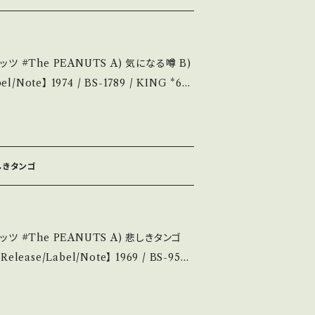
ど A・綺麗・キズ等も無く、痛みも薄い B・
C・痛み多・キズ多く痛み多 *その他、+ -
気になる噂 B)
se it if you understand that it is
彦,編曲:星勝 A)参考視聴: https://you
3aOQTnyzoPdY 【Condition】 J
ャケ黄しみ _____________
お知らせ等は、About 画面にてご確認ください。 ___【bid】2603y
悲しきタンゴ
、痛みも薄い B・多少痛み・キズなど見られる
しています。 *中古とい
購入をお願い致します。 Please purch
 悲しきタンゴ
at it is second hand. *詳しくは ■■
覧ください。 https://onbank
,作曲:すぎやまこういち,編曲:宮川泰 A)参考
せ等は、About 画面にて
e/Qd9QWiTKctM?si=BZ77h51Yb2gmKK