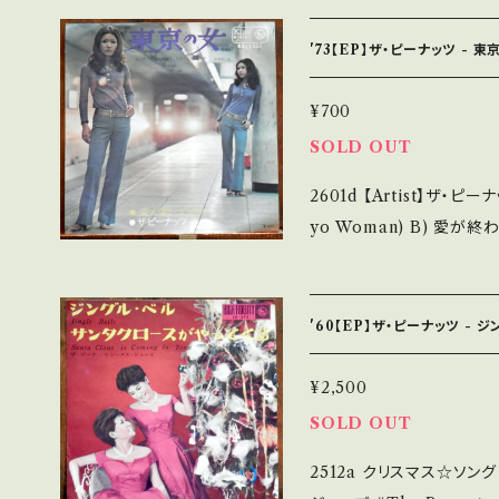
AvTeAgSrtwo?si=Af0F1xxAfAGNwJ0
ださい。 https://onbankutsu.thebase.in/items/14252144 お知ら
ecord：B/A (国内盤) _________________________ 【Ab
'73【EP】ザ・ピーナッツ - 
out the state/状態
痛みも薄い B・多少痛み・
¥700
多 *その他、+ - で補足しています。 *中古という事をご理解して頂ける
SOLD OUT
方のご購入をお願い致します。 Ple
2601d 【Artist】ザ・ピーナッツ #THE PEANUTS A) 東
and that it is second hand. *詳しくは ■■■状態・
yo Woman) B) 愛が終わったとき 【Release/Label
ついて■■■ をご覧ください。 https://onbankutsu.thebase
BS-1734 / キング *A
■参考視聴■https://yout
NwJ0c 【Condition】 Jacket/Record：B/B (国内盤) ________
'60【EP】ザ・ピーナッツ -
_________________ 【About the state/状態説明】
未開封など A・綺麗・キズ
¥2,500
見られる C・痛み多・キズ多く痛み多 *
SOLD OUT
*中古という事をご理解して
2512a クリスマス☆ソング
se purchase it if you un