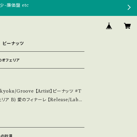
少~廉価盤 etc
ピーナッツ
恋のオフェリア
kyoku/Groove 【Artist】ピーナッツ #T
778 / キング *作詞:なかにし礼,作曲:宮川泰, B)
ps://youtu.be/5nI5vHBThs8?si=
情熱の砂漠