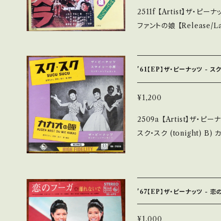
2511f 【Artist】ザ・ピーナッツ #The Peanuts A) モスラの歌
ついて■■■ をご覧ください。 https://onbankutsu.thebase
ファントの娘 【Release/Label/Note】 1978 / TV(H)41 / KING *
東宝特撮映画「モスラ(1961)
tu.be/HY9E0FxmFS8 【Condition】 Jacket/Record：B+/B+ (国
内盤) _________________________ 【About the state/
'61【EP】ザ・ピーナッツ - ス
状態説明】 S・新品未開封な
多少痛み・キズなど見られる 
¥1,200
で補足しています。 *中古という事をご理解して頂ける方のご購入をお
2509a 【Artist】ザ・ピーナッツ、 スマ
願い致します。 Please purcha
スク・スク (tonight) B) カカオの瞳 【Release/Labe
second hand. *詳しくは ■■■状態・説明 / 発送について■■■ を
EB-7038 / KING *ニュ
ご覧ください。 https://onbankutsu.thebase.in/items/14252144
ce!!! ■参考視聴■ https
zq7rWHw16PXi 【Condition】 Jacket/Record：B/B (国内盤/Wジ
ャケ) _________________________ 【About the state/
'67【EP】ザ・ピーナッツ - 
状態説明】 S・新品未開封な
多少痛み・キズなど見られる 
¥1,000