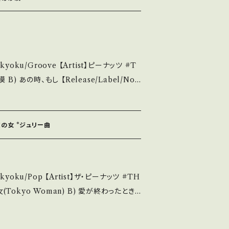
 A・綺麗・キズ等も無く、痛みも薄い B・多
痛み多・キズ多く痛み多 *その他、+ - で
e it if you understand that it is se
kyoku/Groove 【Artist】ピーナッツ #T
/ キング *作詞:山上路夫(A) 安井かずみ(B), 作
知らせ等は、About 画面にてご確認ください。 ___
.be/cVmTj02VTzg?si=Lhz79LE_Il8F
東京の女 *ジュリー曲
t the state/状態説
・綺麗・キズ等も無く、痛みも薄い B・多少痛
kyoku/Pop 【Artist】ザ・ピーナッツ #TH
・キズ多く痛み多 *その他、+ - で補足
】 1973 / BS-1734 / キング *A)作詞:山上路
t if you understand that it is secon
川泰 ■参考視聴■ https://youtu.be/