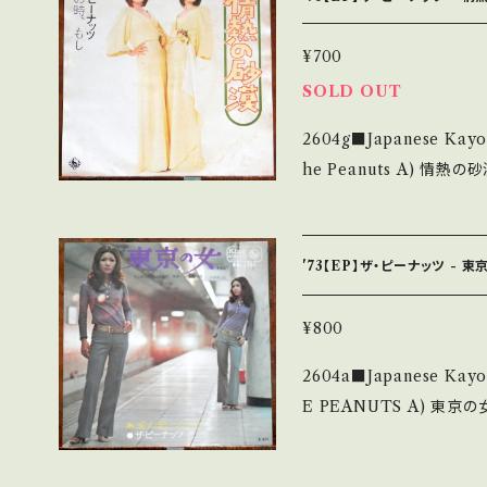
態説明】 S・新品未開封など
少痛み・キズなど見られる C・
¥700
補足しています。 *中古という事をご理解して頂ける方のご購入をお願
SOLD OUT
い致します。 Please purchas
2604g■Japanese Kayo
cond hand. *詳しくは ■■■状態・説明 / 発送について■■■ をご
he Peanuts A) 情熱の砂漠 B) あの時、もし 【Release/Label/Not
覧ください。 https://onbankutsu.thebase.in/items/14252144 お
e】 1973 / BS-1734 
曲:加瀬邦彦, 編曲:星勝 ナイス！グルーヴィー歌謡、後期ピーナッツ ■
参考視聴■ https://youtu
'73【EP】ザ・ピーナッツ - 
Ob7t 【Condition】 Jacket/Record：B/B (国内盤) *ジャケしみ __
_______________________ 【Abou
¥800
明】 S・新品未開封など A
2604a■Japanese Kayo
み・キズなど見られる C・痛み多
E PEANUTS A) 東京の女(Tokyo Woman) B) 愛が終わったとき
しています。 *中古という事をご理解して頂ける方のご購入をお願い致
【Release/Label/Note
します。 Please purchase i
夫, 作曲:沢田研二, 編曲:宮
d hand. *詳しくは ■■■状態・説明 / 発送について■■■ をご覧く