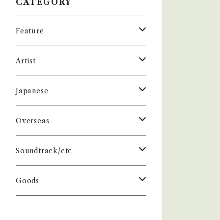
CATEGORY
Feature
昭和ヒット
Artist
50年代
昭和歌謡/演歌
THE BEATLES
Japanese
60年代
演歌/艶歌/お座敷
BEATLES
任侠//軍歌/やさぐれ歌謡
ELVIS, Rock 'n' Roll '50S
1950~60 'S
Overseas
70年代
ムード・コーラス歌謡
Johm
任侠/仁義
Group
日本のロックとフォーク
The Rolling Stones
1970'S
1950~60 'S
Soundtrack/etc
80年代
マイナー・ディープ歌謡
Paul
軍歌/戦時歌謡
Male
ロック歌謡
Group
Group
グループサウンズ/ウェスタン＆ロカビ
ザ・スパイダース 関連
1980'S
1970'S
邦画
Goods
リー
演歌ヒット
ビート・グルーヴ歌謡
George
やさぐれ歌謡
Female
70年代ロック
Male
Male
スパイダース
Group
Group
ドラマ
ザ・タイガース /沢田研二
俳優/喜劇役者/純音楽/音頭
1980'S
洋画
Book