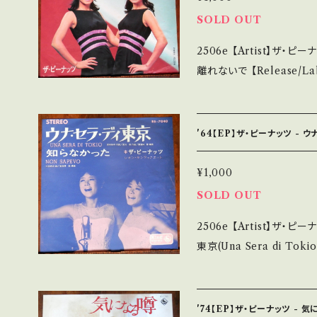
で補足しています。 *中古という事をご理解して頂ける方のご購入をお
SOLD OUT
願い致します。 Please purcha
2506e 【Artist】ザ・ピーナッツ #The PEANUTS A) 
second hand. *詳しくは ■■■状態・説明 / 発送について■■■ を
離れないで 【Release/Label/Note】 1967 / BS-692 / KING *A)
ご覧ください。 https://onbankutsu.thebase.in/items/14252144
作詞:なかにし礼, 作曲:す
淳, 作曲:筒美京平 A)参考視聴:
【Condition】 Jacket
'64【EP】ザ・ピーナッツ - 
破れ _________________________ 【About the state/
状態説明】 S・新品未開封な
¥1,000
多少痛み・キズなど見られる 
SOLD OUT
で補足しています。 *中古という事をご理解して頂ける方のご購入をお
2506e 【Artist】ザ・ピーナッツ #The PEANUTS A) 
願い致します。 Please purcha
東京(Una Sera di Tokio) B) 知らなか
second hand. *詳しくは ■■■状態・説明 / 発送について■■■ を
e】 1967 / BS-704
ご覧ください。 https://onbankutsu.thebase.in/items/14252144
「東京たそがれ」 A)参考視聴: h
=uMPrQAW2BRGo2PyR 【Condition】 Jacket/Record：B/
'74【EP】ザ・ピーナッツ - 