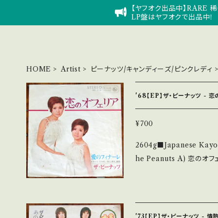
【ヤフオク出品中】RARE 稀
LP盤はヤフオクで出品中！
HOME
Artist
ピーナッツ/キャンディーズ/ピンクレディ
'68【EP】ザ・ピーナッツ - 
¥700
2604g■Japanese Kayo
he Peanuts A) 恋のオフェリア B) 愛のフィナーレ 【Release/Labe
l/Note】 1968 / BS-
ミレバでヒット ■参考視聴■ htt
Vd0ncDSYPxdiBT1a 【Condition】 Jacket/Record：B/B (国内
盤) _________________________ 【About the state/状
'73【EP】ザ・ピーナッツ - 