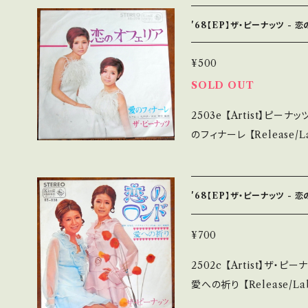
vF 【Condition】 Jacket/Record：B/B (国内盤) *ジャケしわ ___
______________________ 【About t
'68【EP】ザ・ピーナッツ - 
S・新品未開封など A・綺
ズなど見られる C・痛み多・キズ多く
¥500
ます。 *中古という事をご理解して頂ける方のご購入をお願い致します。
SOLD OUT
Please purchase it if y
2503e 【Artist】ピーナッツ #The Penuts A) 恋のオフェリア B
*詳しくは ■■■状態・説明
のフィナーレ 【Release/Label/Note】 1968 / BS-778 / キング *作
ttps://onbankutsu.thebase.i
詞:なかにし礼,作曲:宮川泰, 
outu.be/5t3kUQ1AHhs?si=K
Jacket/Record：B/B (国内盤) _____________
'68【EP】ザ・ピーナッツ - 
___ 【About the state/状態説明】 S・新品未開封など A・綺麗・キズ
等も無く、痛みも薄い B・
¥700
多く痛み多 *その他、+ - で補足しています。 *中古という事をご理解し
2502c 【Artist】ザ・ピーナッツ #THE PEANUTS A) 
て頂ける方のご購入をお願い致します
愛への祈り 【Release/Label/Note】 1968 / BS-838 / キング *作
understand that it is second hand.
詞:橋本淳, 作曲:すぎやまこ