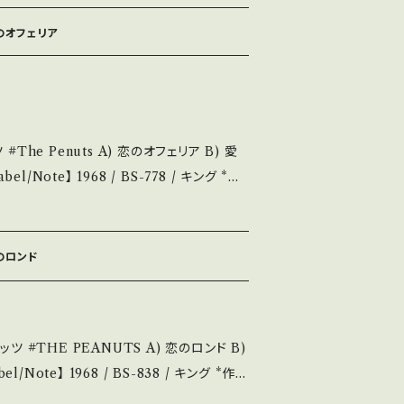
he state/状態説明】
恋のオフェリア
麗・キズ等も無く、痛みも薄い B・多少痛み・キ
痛み多 *その他、+ - で補足してい
ou understand that it is second hand.
) 愛
 / 発送について■■■ をご覧ください。 h
n/items/14252144 お知らせ等は、Ab
B-ミレバでヒット A)参考視聴: https://y
out 画面にてご確認ください。 ___
Ii8pPzeA6DaEM-K 【Condition】
_________
恋のロンド
多少痛み・キズなど見られる C・痛み多・キズ
恋のロンド B)
。 Please purchase it if you
 *詳しくは ■■■状態・説明 /
ういち, 編曲:宮川泰 参考視聴: https://