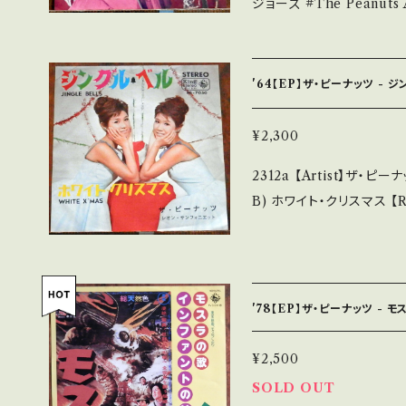
ジョーズ #The Peanuts A) ジングルベル(Jingle Bells) B) サンタ
しくは ■■■状態・説明 / 
クロースがやってくる(Santa Clau
s://onbankutsu.thebase.in/it
e/Label/Note】 1960
詞・作曲:J.Pierpont
'64【EP】ザ・ピーナッツ - 
でかわいい！ 参考視聴■OBK17
I 【Condition】 Jacket/Record：B/B+ (国内盤/Special Inner) __
¥2,300
_______________________ 【Abou
2312a 【Artist】ザ・ピーナッツ #The PEANUTS A) 
明】 S・新品未開封など A
B) ホワイト・クリスマス 【Release/Label/Note】 1964 / BS-7058 /
み・キズなど見られる C・痛み多
KING *定番クリスマス・ソング
しています。 *中古という事をご理解して頂ける方のご購入をお願い致
ggjyrUuw?si=sL_-TXt2QhfFH-OK 【Con
します。 Please purchase i
ord：B/B (国内盤) _________________________ 【Abo
d hand. *詳しくは ■■■状態・説明 / 発送について■■■ をご覧く
ut the state/状態説
ださい。 https://onbankutsu.thebase.in/items/14252144 お知ら
'78【EP】ザ・ピーナッツ - 
痛みも薄い B・多少痛み・
多 *その他、+ - で補足しています。 *中古という事をご理解して頂ける
¥2,500
方のご購入をお願い致します。 Ple
SOLD OUT
and that it is second hand. *詳しくは ■■■状態・