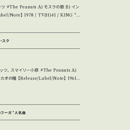
 B) イン
.in/ite
ms/14252144 お知らせ等は、About 画面にてご確認ください。 ___
」劇中歌 視聴■OBK281■ https://you
ク・スク
ど A・綺麗・キズ等も無く、痛みも薄い B・
C・痛み多・キズ多く痛み多 *その他、+ -
イリー小原 #The Peanuts A)
se it if you understand that it is
l/Note】 1961 /
ー・リズム♪ SUKU SUKU!! very cute ni
://youtu.be/wSNcstweFKg?si=XMDm
お知らせ等は、About 画面にてご確認ください。 ___【bid】2603y
恋のフーガ *人気曲
ど A・綺麗・キズ等も無く、痛みも薄い B・
C・痛み多・キズ多く痛み多 *その他、+ -