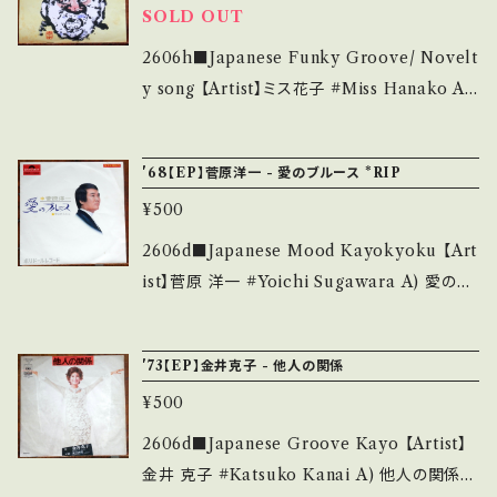
4252144 お知らせ等は、About 画面にてご確
しています。 *中古という事をご理解して頂ける
SOLD OUT
be/bLeInoPv0I0?si=6v28_KOBWivcKsP
認ください。 ___
方のご購入をお願い致します。 Please purcha
_ 【Condition】 Jacket/Record：B/B (国内
2606h■Japanese Funky Groove/ Novelt
se it if you understand that it is second
盤) *ジャケしわ __________________
y song 【Artist】ミス花子 #Miss Hanako A)
hand. *詳しくは ■■■状態・説明 / 発送につ
_______ 【About the state/状態説明】 S・
河内のオッサンの唄 B) サラリーマンぶるうす
いて■■■ をご覧ください。 https://onbanku
新品未開封など A・綺麗・キズ等も無く、痛みも
【Release/Label/Note】 1976 / LK-19-A /
tsu.thebase.in/items/14252144 お知らせ等
'68【EP】菅原洋一 - 愛のブルース *RIP
薄い B・多少痛み・キズなど見られる C・痛み
コロムビア *ファンキー関西弁チューン！ ヤんけ
は、About 画面にてご確認ください。 ___
多・キズ多く痛み多 *その他、+ - で補足してい
¥500
ーヤんけーソヤんけワレ♪ HIT! ■参考視聴■
ます。 *中古という事をご理解して頂ける方のご
https://youtu.be/8Qvll8GdUlc?si=94Cwg
2606d■Japanese Mood Kayokyoku 【Art
購入をお願い致します。 Please purchase it i
gitr-96YQEj 【Condition】 Jacket/Record：
ist】菅原 洋一 #Yoichi Sugawara A) 愛のブ
f you understand that it is second hand.
B/A (国内盤) ___________________
ルース B) 今日から二人 【Release/Label/No
*詳しくは ■■■状態・説明 / 発送について■
______ 【About the state/状態説明】 S・新
te】 1968 / SDR-1396 / ポリドール *RIP. 202
■■ をご覧ください。 https://onbankutsu.th
'73【EP】金井克子 - 他人の関係
品未開封など A・綺麗・キズ等も無く、痛みも薄
6年5月31日（92歳没） ■参考視聴■ - 【Con
ebase.in/items/14252144 お知らせ等は、Ab
い B・多少痛み・キズなど見られる C・痛み多・
¥500
dition】 Jacket/Record：B/A (国内盤/Bag J
out 画面にてご確認ください。 ___
キズ多く痛み多 *その他、+ - で補足しています。
acket) _______________________
2606d■Japanese Groove Kayo 【Artist】
*中古という事をご理解して頂ける方のご購入を
__ 【About the state/状態説明】 S・新品未開
金井 克子 #Katsuko Kanai A) 他人の関係
お願い致します。 Please purchase it if you