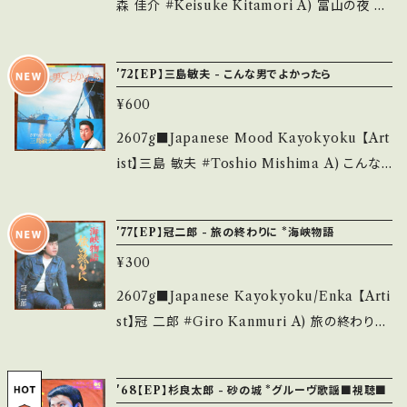
on】 Jacket/Record：B/B+ (国内盤) _____
森 佳介 #Keisuke Kitamori A) 富山の夜 B)
____________________ 【About the
いじめないで 【Release/Label/Note】 1970 /
state/状態説明】 S・新品未開封など A・綺麗・
SAS-2016 / コロムビア *マイナーご当地ソン
'72【EP】三島敏夫 - こんな男でよかったら
キズ等も無く、痛みも薄い B・多少痛み・キズな
グ。ビブラートが効く！ ■参考視聴■ https://yo
ど見られる C・痛み多・キズ多く痛み多 *その
¥600
utu.be/5LHlnVKGGrQ?si=82wiwGvp2Ql
他、+ - で補足しています。 *中古という事をご理
fqoQ2 【Condition】 Jacket/Record：B/B+
2607g■Japanese Mood Kayokyoku 【Art
解して頂ける方のご購入をお願い致します。 Ple
(国内盤/W Jacket) _______________
ist】三島 敏夫 #Toshio Mishima A) こんな
ase purchase it if you understand that it
__________ 【About the state/状態説
男でよかったら B) さすらいの夜 【Release/La
is second hand. *詳しくは ■■■状態・説明
明】 S・新品未開封など A・綺麗・キズ等も無く、
bel/Note】 1972 / A-112 / キャニオン *作詞・
/ 発送について■■■ をご覧ください。 https://
'77【EP】冠二郎 - 旅の終わりに *海峡物語
痛みも薄い B・多少痛み・キズなど見られる C・
作曲:遠藤実, 編曲:竜崎孝路 ■参考視聴■ -
onbankutsu.thebase.in/items/14252144
痛み多・キズ多く痛み多 *その他、+ - で補足し
¥300
【Condition】 Jacket/Record：B/B+ (国内盤)
お知らせ等は、About 画面にてご確認ください。
ています。 *中古という事をご理解して頂ける方
_________________________ 【Ab
2607g■Japanese Kayokyoku/Enka 【Arti
___
のご購入をお願い致します。 Please purchase
out the state/状態説明】 S・新品未開封など
st】冠 二郎 #Giro Kanmuri A) 旅の終わりに
it if you understand that it is second han
A・綺麗・キズ等も無く、痛みも薄い B・多少痛
B) 明日を信じて 【Release/Label/Note】 19
d. *詳しくは ■■■状態・説明 / 発送について
み・キズなど見られる C・痛み多・キズ多く痛み
73 / ETP-2958 / 東芝EMI *TV朝日ドラマ
■■■ をご覧ください。 https://onbankutsu.
'68【EP】杉良太郎 - 砂の城 *グルーヴ歌謡■視聴■
多 *その他、+ - で補足しています。 *中古という
「海峡物語」挿入歌 ■参考視聴■ https://yout