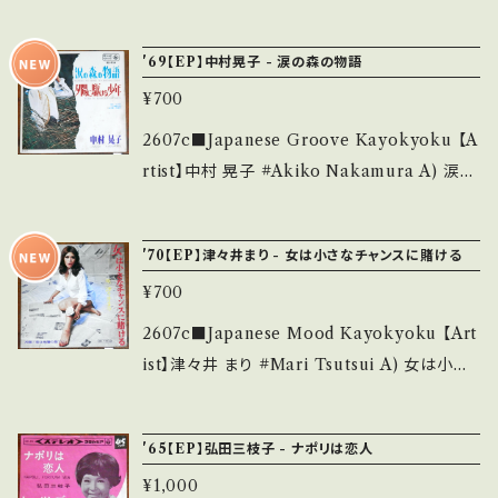
e/状態説明】 S・新品未開封など A・綺麗・キズ
霧よいつまでも 【Release/Label/Note】 196
■■■状態・説明 / 発送について■■■ をご覧
等も無く、痛みも薄い B・多少痛み・キズなど見
9 / TP-2150 / 東芝音工 *B)作曲:鈴木邦彦 G
ください。 https://onbankutsu.thebase.in/it
'69【EP】中村晃子 - 涙の森の物語
られる C・痛み多・キズ多く痛み多 *その他、+ -
roove歌謡 A■参考視聴■ https://youtu.b
ems/14252144 お知らせ等は、About 画面に
で補足しています。 *中古という事をご理解して
¥700
e/mZ0zjXPpQog?si=jUeosrUxqSuhCoxY
てご確認ください。 ___
頂ける方のご購入をお願い致します。 Please p
B■参考視聴■ https://youtu.be/nR-rQ9-4
2607c■Japanese Groove Kayokyoku 【A
urchase it if you understand that it is se
oV4?si=UNK9Cq50tWTY1bQY 【Conditio
rtist】中村 晃子 #Akiko Nakamura A) 涙の
cond hand. *詳しくは ■■■状態・説明 / 発
n】 Jacket/Record：B/B (国内盤/W Jacket)
森の物語 B) 夕陽に駆ける少年 【Release/La
送について■■■ をご覧ください。 https://on
_________________________ 【Ab
bel/Note】 1969 / BS-934 / キング *10th.
bankutsu.thebase.in/items/14252144 お知
'70【EP】津々井まり - 女は小さなチャンスに賭ける
out the state/状態説明】 S・新品未開封など
ひとりGSグルーヴ歌謡, NICE! ■参考視聴■
らせ等は、About 画面にてご確認ください。 __
A・綺麗・キズ等も無く、痛みも薄い B・多少痛
¥700
https://youtu.be/O3ye78ILzcA?si=ZvX_
_
み・キズなど見られる C・痛み多・キズ多く痛み
ULk32t-f902B 【Condition】 Jacket/Recor
2607c■Japanese Mood Kayokyoku 【Art
多 *その他、+ - で補足しています。 *中古という
d：B/B (国内盤/Bag Jacket) __________
ist】津々井 まり #Mari Tsutsui A) 女は小さ
事をご理解して頂ける方のご購入をお願い致し
_______________ 【About the state/
なチャンスに賭ける B) 恋は地層の果てに 【Rel
ます。 Please purchase it if you understan
状態説明】 S・新品未開封など A・綺麗・キズ等
ease/Label/Note】 1970 / JRT-1116 / ビク
d that it is second hand. *詳しくは ■■■
'65【EP】弘田三枝子 - ナポリは恋人
も無く、痛みも薄い B・多少痛み・キズなど見ら
ター *3rd.ムーディーやさぐれ歌謡, NICE! ■
状態・説明 / 発送について■■■ をご覧くださ
れる C・痛み多・キズ多く痛み多 *その他、+ - で
¥1,000
参考視聴■ https://youtu.be/1fWrv4GUr5