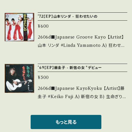
封など A・綺麗・キズ等も無く、痛みも薄い B・多
B) 蜜の誘惑 【Release/Label/Note】 1973 /
understand that it is second hand. *詳しく
少痛み・キズなど見られる C・痛み多・キズ多く
SOLB-12 / CBSソニー *お色気グルーヴ♪ ■
は ■■■状態・説明 / 発送について■■■ を
'72【EP】山本リンダ - 狂わせたいの
痛み多 *その他、+ - で補足しています。 *中古と
参考視聴■ https://youtu.be/sz0wausrZQ
ご覧ください。 https://onbankutsu.thebase.i
いう事をご理解して頂ける方のご購入をお願い
¥600
I?si=Ku16VNIKh61l7kps 【Condition】 Jac
n/items/14252144 お知らせ等は、About 画
致します。 Please purchase it if you under
ket/Record：B/B (国内盤) *ジャケしわ ___
2606d■Japanese Groove Kayo 【Artist】
面にてご確認ください。 ___
stand that it is second hand. *詳しくは ■
______________________ 【About
山本 リンダ #Linda Yamamoto A) 狂わせた
■■状態・説明 / 発送について■■■ をご覧く
the state/状態説明】 S・新品未開封など A・綺
いの B) もっといいことないの 【Release/Labe
ださい。 https://onbankutsu.thebase.in/ite
麗・キズ等も無く、痛みも薄い B・多少痛み・キズ
l/Note】 1972 / A-126 / キャニオン *作詞:阿
ms/14252144 お知らせ等は、About 画面にて
'69【EP】藤圭子 - 新宿の女 *デビュー
など見られる C・痛み多・キズ多く痛み多 *その
久悠、作曲・編曲:都倉俊一 "どうにもとまらな
ご確認ください。 ___
他、+ - で補足しています。 *中古という事をご理
¥500
い"に続くアクション路線の第2弾!! *B)フィンガ
解して頂ける方のご購入をお願い致します。 Ple
ー5「個人授業」シンクロ曲 A■参考視聴■ htt
2606d■Japanese KayoKyoku 【Artist】藤
ase purchase it if you understand that it
ps://youtu.be/lg53I0SIMPc?si=EMWWK7
圭子 #Keiko Fuji A) 新宿の女 B) 生命ぎりぎ
is second hand. *詳しくは ■■■状態・説明
uLIdOA3_bg B■参考視聴■ https://yout
り 【Release/Label/Note】 1969 / JRT-103
/ 発送について■■■ をご覧ください。 https://
u.be/m6h277dM2PI?si=Xs72pKPVBm5SZ
7 / RCA=ビクター *デビュー曲 演歌の星を背
onbankutsu.thebase.in/items/14252144
zcH 【Condition】 Jacket/Record：B/B (国
負った宿命の少女!! ■参考視聴■ https://you
もっと見る
お知らせ等は、About 画面にてご確認ください。
内盤/W Jacket) *ジャケ黄しみ、インナー破れ
tu.be/47XPXt-GEac?si=CSgj2rgsHpxJRU