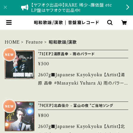
【ヤフオク出品中】RARE 稀少~廉価盤 etc
LP盤はヤフオクで出品中！
昭和歌謡/演歌 | 音盤窟レコード
HOME
Feature
昭和歌謡/演歌
'71【EP】湯原昌幸 - 雨のバラード
¥500
2607g■Japanese Kayokyoku 【Artist】湯
原 昌幸 #Masayuki Yuhara A) 雨のバラード
B) 今にわかるわ 【Release/Label/Note】 19
71 / US-706 / ユニオン *ソロ・デビュー曲。ス
'70【EP】北森佳介 - 富山の夜 *ご当地ソング
ウィング・ウエスト「幻の乙女」B面曲リメイク！H
¥800
IT ■参考視聴■ https://youtu.be/hiIFusb
k13s?si=-Cm-nDMHG8JKTFO_ 【Conditi
2607g■Japanese Kayokyoku 【Artist】北