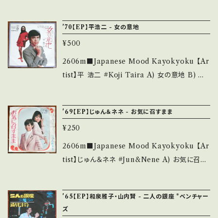
ピンナップジャケ) _________________
待とう B) めぐり逢い 【Release/Label/Not
補足しています。 *中古という事をご理解して頂
________ 【About the state/状態説明】
e】 1968 / SV-675 / ビクター *Go Go グルー
ける方のご購入をお願い致します。 Please pur
'70【EP】平浩二 - 女の意地
S・新品未開封など A・綺麗・キズ等も無く、痛み
ヴ歌謡！ ■参考視聴■ https://youtu.be/QR
chase it if you understand that it is seco
も薄い B・多少痛み・キズなど見られる C・痛み
¥500
O7sTH7uVw?si=Xaq-vGY0pABzNvoy 【C
nd hand. *詳しくは ■■■状態・説明 / 発送に
多・キズ多く痛み多 *その他、+ - で補足してい
ondition】 Jacket/Record：B/B+ (国内盤/W
2606m■Japanese Mood Kayokyoku 【Ar
ついて■■■ をご覧ください。 https://onbank
ます。 *中古という事をご理解して頂ける方のご
Jacket/ピンナップジャケ) ____________
tist】平 浩二 #Koji Taira A) 女の意地 B) な
utsu.thebase.in/items/14252144 お知らせ
購入をお願い致します。 Please purchase it i
_____________ 【About the state/状
やばしの夜 【Release/Label/Note】 1970 / S
等は、About 画面にてご確認ください。 ___
f you understand that it is second hand.
態説明】 S・新品未開封など A・綺麗・キズ等も
N-1032 / テイチク * ■参考視聴■ https://y
*詳しくは ■■■状態・説明 / 発送について■
'69【EP】じゅん＆ネネ - お気に召すまま
無く、痛みも薄い B・多少痛み・キズなど見られ
outu.be/mxSC_5Kd1fY?si=w3RpDDdAq9
■■ をご覧ください。 https://onbankutsu.th
る C・痛み多・キズ多く痛み多 *その他、+ - で補
¥250
IFHafu 【Condition】 Jacket/Record：B/A
ebase.in/items/14252144 お知らせ等は、Ab
足しています。 *中古という事をご理解して頂け
(国内盤) ______________________
2606m■Japanese Mood Kayokyoku 【Ar
out 画面にてご確認ください。 ___
る方のご購入をお願い致します。 Please purc
___ 【About the state/状態説明】 S・新品未
tist】じゅん＆ネネ #Jun&Nene A) お気に召す
hase it if you understand that it is secon
開封など A・綺麗・キズ等も無く、痛みも薄い B・
まま B) ばらよ目をとじて 【Release/Label/N
d hand. *詳しくは ■■■状態・説明 / 発送に
多少痛み・キズなど見られる C・痛み多・キズ多
ote】 1969 / BS-1000 / キング * ■参考視聴
ついて■■■ をご覧ください。 https://onbank
'65【EP】和泉雅子・山内賢 - 二人の銀座 *ベンチャー
く痛み多 *その他、+ - で補足しています。 *中古
■ https://youtu.be/ksYZBo9GS1w?si=B9
utsu.thebase.in/items/14252144 お知らせ
ズ
という事をご理解して頂ける方のご購入をお願
aWp19hY0v6c9On 【Condition】 Jacket/R