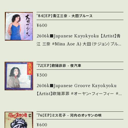
___________ 【About the state/状態説
い小鳥のように B) いつもなら私は 【Release/
is second hand. *詳しくは ■■■状態・説明
明】 S・新品未開封など A・綺麗・キズ等も無く、
Label/Note】 1972 / LL-10195J / KING *
/ 発送について■■■ をご覧ください。 https://
'84【EP】青江三奈 - 大田ブルース
痛みも薄い B・多少痛み・キズなど見られる C・
作詞:橋本淳、作曲:中村泰士, NICE TUNE!
onbankutsu.thebase.in/items/14252144
痛み多・キズ多く痛み多 *その他、+ - で補足し
¥600
■参考視聴■ https://youtu.be/6h2lvEwoB
お知らせ等は、About 画面にてご確認ください。
ています。 *中古という事をご理解して頂ける方
lc?si=1eO-8fvLeG21MCd8 【Condition】 J
2606k■Japanese Kayokyoku 【Artist】青
___
のご購入をお願い致します。 Please purchase
acket/Record：B/B+ (国内盤) *ジャケしわ _
江 三奈 #Mina Aoe A) 大田（テジョン）ブルー
it if you understand that it is second han
________________________ 【Abo
ス B) ミオ・ミオ・ミオ 【Release/Label/Not
d. *詳しくは ■■■状態・説明 / 発送について
ut the state/状態説明】 S・新品未開封など
e】 1984 / SV-7384 / ビクター *1959年安貞
■■■ をご覧ください。 https://onbankutsu.
'72【EP】欧陽菲菲 - 夜汽車
A・綺麗・キズ等も無く、痛みも薄い B・多少痛
愛=歌唱、韓国歌曲カバー! ■参考視聴■ http
thebase.in/items/14252144 お知らせ等は、A
み・キズなど見られる C・痛み多・キズ多く痛み
¥500
s://youtu.be/qXsrxfhKguE?si=KVeIQkesc
bout 画面にてご確認ください。 ___
多 *その他、+ - で補足しています。 *中古という
CvnacI3 【Condition】 Jacket/Record：B/B
2606k■Japanese Groove Kayokyoku
事をご理解して頂ける方のご購入をお願い致し
+ (国内盤) *ジャケしわ _____________
【Artist】欧陽菲菲 #オーヤン・フィーフィー #O
ます。 Please purchase it if you understan
____________ 【About the state/状態
uYang FeiFei A) 夜汽車 B) 銀色の渚 【Rele
d that it is second hand. *詳しくは ■■■
説明】 S・新品未開封など A・綺麗・キズ等も無
ase/Label/Note】 1972 / TP-2709 / 東芝E
状態・説明 / 発送について■■■ をご覧くださ
'76【EP】ミス花子 - 河内のオッサンの唄
く、痛みも薄い B・多少痛み・キズなど見られる
MI *作詞:橋本淳、曲:筒美京平。グルーヴ歌謡！
い。 https://onbankutsu.thebase.in/items/1
C・痛み多・キズ多く痛み多 *その他、+ - で補足
¥600
NICE TUNE! ■参考視聴■ https://youtu.