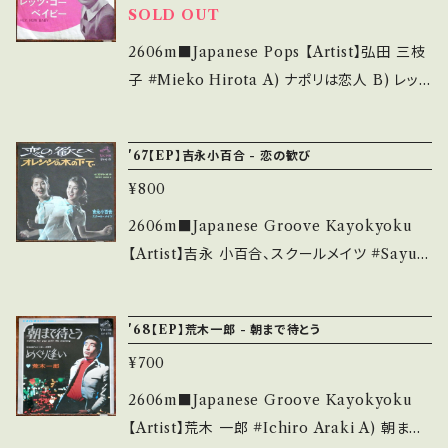
い。 https://onbankutsu.thebase.in/items/1
補足しています。 *中古という事をご理解して頂
SOLD OUT
o?si=VDCqTtKAj9pS-I7R 【Condition】 Ja
4252144 お知らせ等は、About 画面にてご確
ける方のご購入をお願い致します。 Please pur
cket/Record：B/B (国内盤) __________
2606m■Japanese Pops 【Artist】弘田 三枝
認ください。 ___
chase it if you understand that it is seco
_______________ 【About the state/
子 #Mieko Hirota A) ナポリは恋人 B) レッ
nd hand. *詳しくは ■■■状態・説明 / 発送に
状態説明】 S・新品未開封など A・綺麗・キズ等
ツ・ゴー・ベイビー 【Release/Label/Note】 1
ついて■■■ をご覧ください。 https://onbank
も無く、痛みも薄い B・多少痛み・キズなど見ら
965 / SAS-434 / コロムビア *A)ジリオラ・チ
utsu.thebase.in/items/14252144 お知らせ
'67【EP】吉永小百合 - 恋の歓び
れる C・痛み多・キズ多く痛み多 *その他、+ - で
ンクェッティ楽曲カバー *B)ジョニー・レブ（Joh
等は、About 画面にてご確認ください。 ___
補足しています。 *中古という事をご理解して頂
¥800
nny Rebb）ツイストカバー A■参考視聴■ htt
ける方のご購入をお願い致します。 Please pur
ps://youtu.be/v11L4ujRGV4?si=Bi9-KL1_
2606m■Japanese Groove Kayokyoku
chase it if you understand that it is seco
Dqw2XH82 B■参考視聴■ https://youtu.b
【Artist】吉永 小百合、スクールメイツ #Sayuri
nd hand. *詳しくは ■■■状態・説明 / 発送に
e/vuzNRpVhUS8?si=G3qeWNSO3U6i3pc
Yoshinaga A) 恋の歓び B) オレンジの木の下
ついて■■■ をご覧ください。 https://onbank
5 【Condition】 Jacket/Record：B-/B+ (国内
で 【Release/Label/Note】 1967 / SV-615 /
utsu.thebase.in/items/14252144 お知らせ
'68【EP】荒木一郎 - 朝まで待とう
盤) *ジャケ上部微破れ、しわ __________
ビクター *A)作詞:佐伯孝夫、作曲:鈴木邦彦、グ
等は、About 画面にてご確認ください。 ___
_______________ 【About the state/
¥700
ルーヴ歌謡 ■参考視聴■ https://youtu.be/i
状態説明】 S・新品未開封など A・綺麗・キズ等
xHS9Z1tqsg?si=5so3sSeMMKnDrVX2 【C
2606m■Japanese Groove Kayokyoku
も無く、痛みも薄い B・多少痛み・キズなど見ら
ondition】 Jacket/Record：B/B (国内盤/W
【Artist】荒木 一郎 #Ichiro Araki A) 朝まで
れる C・痛み多・キズ多く痛み多 *その他、+ - で