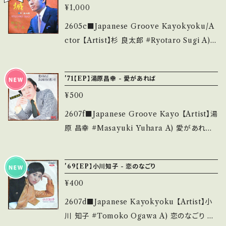
thebase.in/items/14252144 お知らせ等は、A
事をご理解して頂ける方のご購入をお願い致し
¥1,000
u.be/DvXpWB8-AKE?si=2de2bwCqEIY7
bout 画面にてご確認ください。 ___
ます。 Please purchase it if you understan
p9pY 【Condition】 Jacket/Record：B/A (国
2605c■Japanese Groove Kayokyoku/A
d that it is second hand. *詳しくは ■■■
内盤) ________________________
ctor 【Artist】杉 良太郎 #Ryotaro Sugi A)
状態・説明 / 発送について■■■ をご覧くださ
_ 【About the state/状態説明】 S・新品未開
砂の城 B) 野ばら咲く丘 【Release/Label/No
い。 https://onbankutsu.thebase.in/items/1
封など A・綺麗・キズ等も無く、痛みも薄い B・多
te】 1968 / SAS-1101 / コロムビア *作詞:関沢
4252144 お知らせ等は、About 画面にてご確
'71【EP】湯原昌幸 - 愛があれば
少痛み・キズなど見られる C・痛み多・キズ多く
新一,作曲: 市川昭介, 強力ファズギター！ ■視
認ください。 ___
痛み多 *その他、+ - で補足しています。 *中古と
¥500
聴■OBK328■ https://youtu.be/LoP6kM
いう事をご理解して頂ける方のご購入をお願い
SSBbQ 【Condition】 Jacket/Record：B/B+
2607f■Japanese Groove Kayo 【Artist】湯
致します。 Please purchase it if you under
(国内盤) ______________________
原 昌幸 #Masayuki Yuhara A) 愛があれば
stand that it is second hand. *詳しくは ■
___ 【About the state/状態説明】 S・新品未
B) ある雨の日の想い出 【Release/Label/No
■■状態・説明 / 発送について■■■ をご覧く
開封など A・綺麗・キズ等も無く、痛みも薄い B・
te】 1971 / US-724 / UNION *作曲:筒美京平
ださい。 https://onbankutsu.thebase.in/ite
'69【EP】小川知子 - 恋のなごり
多少痛み・キズなど見られる C・痛み多・キズ多
■参考視聴■ https://youtu.be/BE0dvDJ-L
ms/14252144 お知らせ等は、About 画面にて
く痛み多 *その他、+ - で補足しています。 *中古
¥400
fk?si=K3wPZT8PP6-inLkU 【Condition】 J
ご確認ください。 ___
という事をご理解して頂ける方のご購入をお願
acket/Record：B/B+ (国内盤) ________
2607d■Japanese Kayokyoku 【Artist】小
い致します。 Please purchase it if you und
_________________ 【About the stat
川 知子 #Tomoko Ogawa A) 恋のなごり B)
erstand that it is second hand. *詳しくは