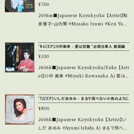
等は、About 画面にてご確認ください。 ___
い致します。 Please purchase it if you und
¥700
ecord：C/B+ (国内盤/Bag Jacket) *ジャケ破
erstand that it is second hand. *詳しくは
れ、レーベル書き込み _______________
2606m■Japanese Kayokyoku 【Artist】和
■■■状態・説明 / 発送について■■■ をご覧
__________ 【About the state/状態説
泉雅子・山内賢 #Masako Izumi #Ken Yam
ください。 https://onbankutsu.thebase.in/it
明】 S・新品未開封など A・綺麗・キズ等も無く、
auchi A) 二人の銀座 B) 踊りたいわ 【Releas
ems/14252144 お知らせ等は、About 画面に
痛みも薄い B・多少痛み・キズなど見られる C・
e/Label/Note】 1965 / TP-1346 / 東芝音工
てご確認ください。 ___
'86【EP】川中美幸 - 愛は別離 *必殺仕事人 旋風編
痛み多・キズ多く痛み多 *その他、+ - で補足し
*作詩：永六輔、作曲：ベンチャーズ ■参考視聴
ています。 *中古という事をご理解して頂ける方
¥350
■ https://youtu.be/E30ml_Benp0?si=ub
のご購入をお願い致します。 Please purchase
QNs7XBv3D84THM 【Condition】 Jacket/
2606k■Japanese Kayokyoku/Enka 【Arti
it if you understand that it is second han
Record：B/B+ (国内盤) *ジャケしわ _____
st】川中 美幸 #Miyuki Kawanaka A) 愛は
d. *詳しくは ■■■状態・説明 / 発送について
____________________ 【About the
別離 B) 風花 【Release/Label/Note】 1986
■■■ をご覧ください。 https://onbankutsu.
state/状態説明】 S・新品未開封など A・綺麗・
/ RE-739 / テイチク *必殺シリーズ「必殺仕事
thebase.in/items/14252144 お知らせ等は、A
'72【EP】いしだあゆみ - まるで飛べない小鳥のように
キズ等も無く、痛みも薄い B・多少痛み・キズな
人 旋風編」エンディング曲 ■参考視聴■ http
bout 画面にてご確認ください。 ___
ど見られる C・痛み多・キズ多く痛み多 *その
¥800
s://youtu.be/x1ajhfw0K3U 【Condition】 J
他、+ - で補足しています。 *中古という事をご理
acket/Record：B-/B+ (国内盤) *レーベルB
2606k■Japanese Kayokyoku 【Artist】い
解して頂ける方のご購入をお願い致します。 Ple
面書き込み、ジャケしわ ______________
しだ あゆみ #Ayumi Ishida A) まるで飛べな
ase purchase it if you understand that it