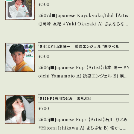
ご確認ください。 ___
ます。 *中古という事をご理解して頂ける方のご
¥500
tps://youtu.be/hUBCDEw-lw8?si=-zElBS
購入をお願い致します。 Please purchase it i
yNhHDmnw3A 【Condition】 Jacket/Re
2607d■Japanese Kayokyoku/Idol 【Artis
f you understand that it is second hand.
cord：B/B (国内盤/W Jacket) ________
t】岡崎 友紀 #Yuki Okazaki A) さよならなん
*詳しくは ■■■状態・説明 / 発送について■
_________________ 【About the stat
て云わないで B) 春の目覚め 【Release/Labe
■■ をご覧ください。 https://onbankutsu.th
e/状態説明】 S・新品未開封など A・綺麗・キズ
l/Note】 1973 / TP-2818 / 東芝音工 *12th/
ebase.in/items/14252144 お知らせ等は、Ab
'84【EP】山本陽一 - 誘惑エンジェル *白ラベル
等も無く、痛みも薄い B・多少痛み・キズなど見
作詞:橋本淳、作曲:筒美京平 ■参考視聴■ htt
out 画面にてご確認ください。 ___
られる C・痛み多・キズ多く痛み多 *その他、+ -
¥500
ps://youtu.be/ITDIxCqPWsA?si=qAKWN
で補足しています。 *中古という事をご理解して
YDHAWSNxywo 【Condition】 Jacket/Rec
2606j■Japanese Pop 【Artist】山本 陽一 #Y
頂ける方のご購入をお願い致します。 Please p
ord：B/B (国内盤/W Jacket) *ジャケ微シミ _
oichi Yamamoto A) 誘惑エンジェル B) 涙の
urchase it if you understand that it is se
________________________ 【Abo
バージンナイト 【Release/Label/Note】 198
cond hand. *詳しくは ■■■状態・説明 / 発
ut the state/状態説明】 S・新品未開封など
0 / RHS-156 / RCA *2nd/TV『なんか妖か
送について■■■ をご覧ください。 https://on
'81【EP】石川ひとみ - まちぶせ
A・綺麗・キズ等も無く、痛みも薄い B・多少痛
い？』挿入歌 ■参考視聴■ - 【Condition】 Jac
bankutsu.thebase.in/items/14252144 お知
み・キズなど見られる C・痛み多・キズ多く痛み
¥700
ket/Record：B/A- (国内盤/3つ折りピンナッ
らせ等は、About 画面にてご確認ください。 __
多 *その他、+ - で補足しています。 *中古という
プ/見本白レーベル) ________________
2605j■Japanese Pops 【Artist】石川 ひとみ
_
事をご理解して頂ける方のご購入をお願い致し
_________ 【About the state/状態説明】
#Hitomi Ishikawa A) まちぶせ B) 懐かしき
ます。 Please purchase it if you understan