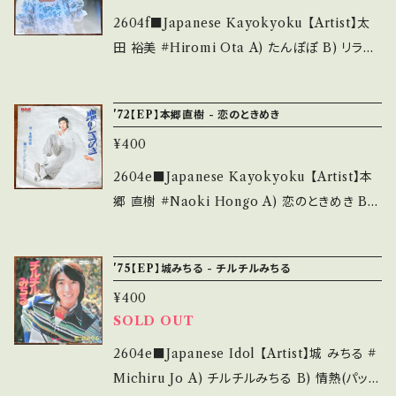
いう事をご理解して頂ける方のご購入をお願い
bK 【Condition】 Jacket/Record：B/A (国内
2604f■Japanese Kayokyoku 【Artist】太
致します。 Please purchase it if you under
盤) _________________________
田 裕美 #Hiromi Ota A) たんぽぽ B) リラの
stand that it is second hand. *詳しくは ■
【About the state/状態説明】 S・新品未開封
花咲く頃 【Release/Label/Note】 1977 / SO
■■状態・説明 / 発送について■■■ をご覧く
など A・綺麗・キズ等も無く、痛みも薄い B・多少
LB-230 / CBSソニー *2nd/作詞:松本隆、作
ださい。 https://onbankutsu.thebase.in/ite
'72【EP】本郷直樹 - 恋のときめき
痛み・キズなど見られる C・痛み多・キズ多く痛
曲:筒美京平 ■参考視聴■ https://youtu.be/
ms/14252144 お知らせ等は、About 画面にて
み多 *その他、+ - で補足しています。 *中古とい
¥400
OPzfAVT20AY?si=xiugHWn-vkltfBNK
ご確認ください。 ___
う事をご理解して頂ける方のご購入をお願い致
【Condition】 Jacket/Record：B/A (国内盤)
2604e■Japanese Kayokyoku 【Artist】本
します。 Please purchase it if you underst
_________________________ 【Ab
郷 直樹 #Naoki Hongo A) 恋のときめき B)
and that it is second hand. *詳しくは ■■
out the state/状態説明】 S・新品未開封など
何度も何度も愛したい 【Release/Label/Not
■状態・説明 / 発送について■■■ をご覧くだ
A・綺麗・キズ等も無く、痛みも薄い B・多少痛
e】 1972 / JRT-1200 / ビクター *2nd / 作詞:
さい。 https://onbankutsu.thebase.in/item
'75【EP】城みちる - チルチルみちる
み・キズなど見られる C・痛み多・キズ多く痛み
阿久悠 作曲:中村泰士 ■参考視聴■ https://
s/14252144 お知らせ等は、About 画面にてご
多 *その他、+ - で補足しています。 *中古という
¥400
youtu.be/JRQ92WbB6lk?si=JPjF6gCTzFJ
確認ください。 ___
事をご理解して頂ける方のご購入をお願い致し
SOLD OUT
lZVhs 【Condition】 Jacket/Record：B/A-
ます。 Please purchase it if you understan
(国内盤) *ジャケしわ _______________
2604e■Japanese Idol 【Artist】城 みちる #
d that it is second hand. *詳しくは ■■■
__________ 【About the state/状態説
Michiru Jo A) チルチルみちる B) 情熱(パッシ
状態・説明 / 発送について■■■ をご覧くださ