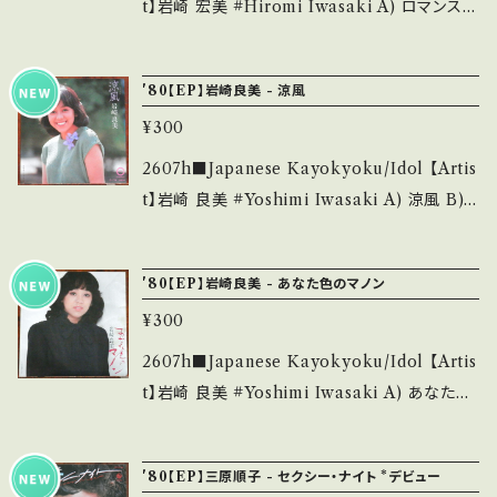
+ (国内盤) *ジャケしわ滲み ___________
t】岩崎 宏美 #Hiromi Iwasaki A) ロマンス
______________ 【About the state/状
B) 私たち 【Release/Label/Note】 1975 / S
態説明】 S・新品未開封など A・綺麗・キズ等も
V-1243 / ビクター *2nd. 作詞;阿久悠,作曲・編
'80【EP】岩崎良美 - 涼風
無く、痛みも薄い B・多少痛み・キズなど見られ
曲:筒美京平, '75 HIT TUNE! ■参考視聴■
る C・痛み多・キズ多く痛み多 *その他、+ - で補
¥300
https://youtu.be/dkrgRP3tuNs?si=8CuhN
足しています。 *中古という事をご理解して頂け
1Vnt4y4rGJK 【Condition】 Jacket/Recor
2607h■Japanese Kayokyoku/Idol 【Artis
る方のご購入をお願い致します。 Please purc
d：B/B+ (国内盤) _________________
t】岩崎 良美 #Yoshimi Iwasaki A) 涼風 B)
hase it if you understand that it is secon
________ 【About the state/状態説明】
モーニングコール 【Release/Label/Note】 19
d hand. *詳しくは ■■■状態・説明 / 発送に
S・新品未開封など A・綺麗・キズ等も無く、痛み
80 / C-174 / キャニオン *2nd/作詞:来生えつ
ついて■■■ をご覧ください。 https://onbank
'80【EP】岩崎良美 - あなた色のマノン
も薄い B・多少痛み・キズなど見られる C・痛み
こ, 作曲:芳野藤丸 ■参考視聴■ https://yout
utsu.thebase.in/items/14252144 お知らせ
多・キズ多く痛み多 *その他、+ - で補足してい
¥300
u.be/6-ve2j3WRoQ?si=YLhs4Mx0L-zUX
等は、About 画面にてご確認ください。 ___
ます。 *中古という事をご理解して頂ける方のご
WRj 【Condition】 Jacket/Record：B/A (国
2607h■Japanese Kayokyoku/Idol 【Artis
購入をお願い致します。 Please purchase it i
内盤) *ジャケ微滲み _______________
t】岩崎 良美 #Yoshimi Iwasaki A) あなた色
f you understand that it is second hand.
__________ 【About the state/状態説
のマノン B) 夏のたより 【Release/Label/Not
*詳しくは ■■■状態・説明 / 発送について■
明】 S・新品未開封など A・綺麗・キズ等も無く、
e】 1980 / C-190 / キャニオン *3rd/作詞:なか
■■ をご覧ください。 https://onbankutsu.th
'80【EP】三原順子 - セクシー・ナイト *デビュー
痛みも薄い B・多少痛み・キズなど見られる C・
にし礼, 作曲:芳野藤丸 ■参考視聴■ https://y