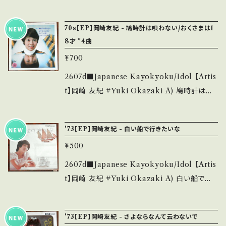
_____________ 【About the state/状
の上の仔猫 【Release/Label/Note】 1978 /
は ■■■状態・説明 / 発送について■■■ を
態説明】 S・新品未開封など A・綺麗・キズ等も
DR6220 / ポリドール *作詞:松本隆、作曲:吉田
ご覧ください。 https://onbankutsu.thebase.i
70s【EP】岡崎友紀 - 鳩時計は唄わない/おくさまは1
無く、痛みも薄い B・多少痛み・キズなど見られ
拓郎 ■参考視聴■ https://youtu.be/MbQQ
n/items/14252144 お知らせ等は、About 画
8才 *4曲
る C・痛み多・キズ多く痛み多 *その他、+ - で補
7316D6k?si=rsBu1pDwI2WGkpJ9 【Condi
面にてご確認ください。 ___
足しています。 *中古という事をご理解して頂け
¥700
tion】 Jacket/Record：B/A- (国内盤) *ジャケ
る方のご購入をお願い致します。 Please purc
滲み ________________________
2607d■Japanese Kayokyoku/Idol 【Artis
hase it if you understand that it is secon
_ 【About the state/状態説明】 S・新品未開
t】岡崎 友紀 #Yuki Okazaki A) 鳩時計は唄
d hand. *詳しくは ■■■状態・説明 / 発送に
封など A・綺麗・キズ等も無く、痛みも薄い B・多
わない/おくさまは18才 B) 花びらの涙/しあわ
ついて■■■ をご覧ください。 https://onbank
少痛み・キズなど見られる C・痛み多・キズ多く
せの涙 【Release/Label/Note】 197- / TP-4
utsu.thebase.in/items/14252144 お知らせ
'73【EP】岡崎友紀 - 白い船で行きたいな
痛み多 *その他、+ - で補足しています。 *中古と
258 / 東芝音工 ■参考視聴■ - 【Conditio
等は、About 画面にてご確認ください。 ___
いう事をご理解して頂ける方のご購入をお願い
¥500
n】 Jacket/Record：B/B (国内盤/Bag Jacke
致します。 Please purchase it if you under
t) *ジャケ微シミ _________________
2607d■Japanese Kayokyoku/Idol 【Artis
stand that it is second hand. *詳しくは ■
________ 【About the state/状態説明】
t】岡崎 友紀 #Yuki Okazaki A) 白い船で行
■■状態・説明 / 発送について■■■ をご覧く
S・新品未開封など A・綺麗・キズ等も無く、痛み
きたいな B) 恋のなぞなぞ 【Release/Label/
ださい。 https://onbankutsu.thebase.in/ite
も薄い B・多少痛み・キズなど見られる C・痛み
Note】 1973 / TP-2884 / 東芝音工 *13th/作
ms/14252144 お知らせ等は、About 画面にて
'73【EP】岡崎友紀 - さよならなんて云わないで
多・キズ多く痛み多 *その他、+ - で補足してい
詞:山口あかり、作曲:平尾昌晃 ■参考視聴■ ht