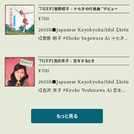
S・新品未開封など A・綺麗・キズ等も無く、痛み
-1065 / 東芝音工 *作詞:なかにし礼、作編曲:川
ださい。 https://onbankutsu.thebase.in/ite
'73【EP】菅原昭子 - 十七才の行進曲 *デビュー
も薄い B・多少痛み・キズなど見られる C・痛み
口真 いしだあゆみさんの妹です。 ■参考視聴■
ms/14252144 お知らせ等は、About 画面にて
多・キズ多く痛み多 *その他、+ - で補足してい
¥700
https://youtu.be/l8t8GDxWtNk?si=iE80Z
ご確認ください。 ___
ます。 *中古という事をご理解して頂ける方のご
yBMWs0Z9klC 【Condition】 Jacket/Reco
2603b■Japanese Kayokyoku/Idol 【Artis
購入をお願い致します。 Please purchase it i
rd：B/B (国内盤) *盤=くもり __________
t】菅原 昭子 #Shoko Sugawara A) 十七才の
f you understand that it is second hand.
_______________ 【About the state/
行進曲 B) セブンティーン・マーチ 【Release/L
*詳しくは ■■■状態・説明 / 発送について■
状態説明】 S・新品未開封など A・綺麗・キズ等
abel/Note】 1973 / DR-1794 / ポリドール *
■■ をご覧ください。 https://onbankutsu.th
'71【EP】吉沢京子 - 恋をするとき
も無く、痛みも薄い B・多少痛み・キズなど見ら
デビュー/ 「スター誕生!」出身アイドル。バトン回
ebase.in/items/14252144 お知らせ等は、Ab
れる C・痛み多・キズ多く痛み多 *その他、+ - で
¥700
して歌います。 ■参考視聴■ https://youtu.b
out 画面にてご確認ください。 ___
補足しています。 *中古という事をご理解して頂
e/CcM_hYRjplU 【Condition】 Jacket/Rec
2603b■Japanese Kayokyoku/Idol 【Artis
ける方のご購入をお願い致します。 Please pur
ord：B+/A- (国内盤) _______________
t】吉沢 京子 #Kyoko Yoshizawa A) 恋をす
chase it if you understand that it is seco
__________ 【About the state/状態説
るとき B) 星へ行く汽車 【Release/Label/No
nd hand. *詳しくは ■■■状態・説明 / 発送に
明】 S・新品未開封など A・綺麗・キズ等も無く、
te】 1971 / US-726 / UNION *作詞: 岩谷時
ついて■■■ をご覧ください。 https://onbank
痛みも薄い B・多少痛み・キズなど見られる C・
子、作編曲: 宮川泰 ドラマ「さぼてんとマショマ
もっと見る
utsu.thebase.in/items/14252144 お知らせ
痛み多・キズ多く痛み多 *その他、+ - で補足し
ロ」主題歌 ■参考視聴■ https://youtu.be/8
等は、About 画面にてご確認ください。 ___
ています。 *中古という事をご理解して頂ける方
aRufAbVZp0?si=_ZCdCsYKhFSQrfE_