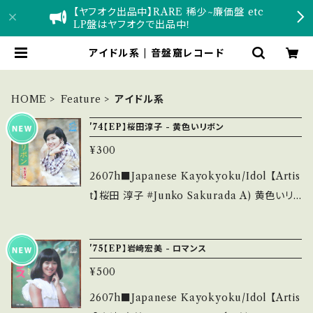
【ヤフオク出品中】RARE 稀少~廉価盤 etc
LP盤はヤフオクで出品中！
アイドル系 | 音盤窟レコード
HOME
Feature
アイドル系
'74【EP】桜田淳子 - 黄色いリボン
¥300
2607h■Japanese Kayokyoku/Idol 【Artis
t】桜田 淳子 #Junko Sakurada A) 黄色いリ
ボン B) 気になるあいつ 【Release/Label/No
te】 1974 / SV-1181 / ビクター *6th/作詞:阿
'75【EP】岩崎宏美 - ロマンス
久悠, 作曲:森田公一 ■参考視聴■ https://yo
¥500
utu.be/obXaXutez_Y?si=L34eCTq_ohYc
jOCX 【Condition】 Jacket/Record：B-/B
2607h■Japanese Kayokyoku/Idol 【Artis