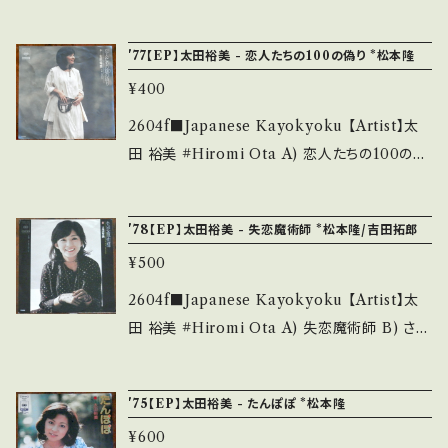
S・新品未開封など A・綺麗・キズ等も無く、痛み
リフレイン 【Release/Label/Note】 1981 / 7A
d that it is second hand. *詳しくは ■■■
も薄い B・多少痛み・キズなど見られる C・痛み
0071 / キャニオン *作詞曲：荒井由実。三木聖
状態・説明 / 発送について■■■ をご覧くださ
'77【EP】太田裕美 - 恋人たちの100の偽り *松本隆
多・キズ多く痛み多 *その他、+ - で補足してい
子の後に大ヒット！ ■参考視聴■ https://yout
い。 https://onbankutsu.thebase.in/items/1
ます。 *中古という事をご理解して頂ける方のご
¥400
u.be/og3-Z3ysjfc 【Condition】 Jacket/Re
4252144 お知らせ等は、About 画面にてご確
購入をお願い致します。 Please purchase it i
cord：B/A- (国内盤) _______________
2604f■Japanese Kayokyoku 【Artist】太
認ください。 ___
f you understand that it is second hand.
__________ 【About the state/状態説
田 裕美 #Hiromi Ota A) 恋人たちの100の偽
*詳しくは ■■■状態・説明 / 発送について■
明】 S・新品未開封など A・綺麗・キズ等も無く、
り B) 四季絵巻 【Release/Label/Note】 197
■■ をご覧ください。 https://onbankutsu.th
痛みも薄い B・多少痛み・キズなど見られる C・
7 / 06SH-252 / CBSソニー *10th/作詞:松本
ebase.in/items/14252144 お知らせ等は、Ab
'78【EP】太田裕美 - 失恋魔術師 *松本隆/吉田拓郎
痛み多・キズ多く痛み多 *その他、+ - で補足し
隆、作曲:筒美京平 ■参考視聴■ https://yout
out 画面にてご確認ください。 ___
ています。 *中古という事をご理解して頂ける方
¥500
u.be/gJEiO3smwTo?si=-OhyPPTiDQXdA
のご購入をお願い致します。 Please purchase
_8C 【Condition】 Jacket/Record：B/A (国
2604f■Japanese Kayokyoku 【Artist】太
it if you understand that it is second han
内盤) ________________________
田 裕美 #Hiromi Ota A) 失恋魔術師 B) さよ
d. *詳しくは ■■■状態・説明 / 発送について
_ 【About the state/状態説明】 S・新品未開
ならのワルツ 【Release/Label/Note】 1977 /
■■■ をご覧ください。 https://onbankutsu.
封など A・綺麗・キズ等も無く、痛みも薄い B・多
06SH-268 / CBSソニー *11th/A)作詞:松本
thebase.in/items/14252144 お知らせ等は、A
'75【EP】太田裕美 - たんぽぽ *松本隆
少痛み・キズなど見られる C・痛み多・キズ多く
隆、作曲:吉田拓郎 ■参考視聴■ https://yout
bout 画面にてご確認ください。 ___
痛み多 *その他、+ - で補足しています。 *中古と
¥600
u.be/eXBTwtu2hjE?si=ieltUiDA_KsMXY