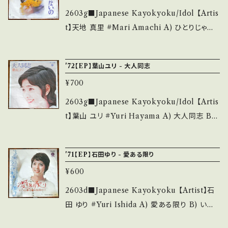
多・キズ多く痛み多 *その他、+ - で補足してい
A (国内盤/サンプル白レーベル) _________
2603g■Japanese Kayokyoku/Idol 【Artis
ます。 *中古という事をご理解して頂ける方のご
________________ 【About the stat
t】天地 真里 #Mari Amachi A) ひとりじゃな
購入をお願い致します。 Please purchase it i
e/状態説明】 S・新品未開封など A・綺麗・キズ
いの B) ポケットに涙 【Release/Label/Not
f you understand that it is second hand.
等も無く、痛みも薄い B・多少痛み・キズなど見
e】 1972 / SOLA-24 / CBSソニー *3rd, '72
*詳しくは ■■■状態・説明 / 発送について■
'72【EP】葉山ユリ - 大人同志
られる C・痛み多・キズ多く痛み多 *その他、+ -
HIT! ■参考視聴■ https://youtu.be/zrA7_
■■ をご覧ください。 https://onbankutsu.th
で補足しています。 *中古という事をご理解して
¥700
lAybgc?si=Q07yyYMl5Mc2vwY2 【Condit
ebase.in/items/14252144 お知らせ等は、Ab
頂ける方のご購入をお願い致します。 Please p
ion】 Jacket/Record：B/B (国内盤) *ジャケし
2603g■Japanese Kayokyoku/Idol 【Artis
out 画面にてご確認ください。 ___
urchase it if you understand that it is se
わしみ _______________________
t】葉山 ユリ #Yuri Hayama A) 大人同志 B)
cond hand. *詳しくは ■■■状態・説明 / 発
__ 【About the state/状態説明】 S・新品未開
熟れた果実 【Release/Label/Note】 1972 /
送について■■■ をご覧ください。 https://on
封など A・綺麗・キズ等も無く、痛みも薄い B・多
BS-1558 / キング *作詞:有馬三恵子, 作曲:鈴
bankutsu.thebase.in/items/14252144 お知
'71【EP】石田ゆり - 愛ある限り
少痛み・キズなど見られる C・痛み多・キズ多く
木邦彦 ■参考視聴■ https://youtu.be/wSM
らせ等は、About 画面にてご確認ください。 __
痛み多 *その他、+ - で補足しています。 *中古と
¥600
OLt6Ks5A?si=2hq3u0bwD9Cw6cbf 【Con
_
いう事をご理解して頂ける方のご購入をお願い
dition】 Jacket/Record：B/B (国内盤/W Jac
2603d■Japanese Kayokyoku 【Artist】石
致します。 Please purchase it if you under
ket) *ジャケしわ _________________
田 ゆり #Yuri Ishida A) 愛ある限り B) いつ
stand that it is second hand. *詳しくは ■
________ 【About the state/状態説明】
か来る朝 【Release/Label/Note】 1971 / CP
■■状態・説明 / 発送について■■■ をご覧く