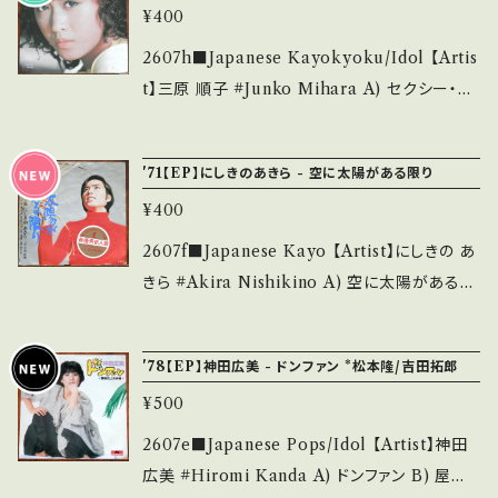
ebase.in/items/14252144 お知らせ等は、Ab
痛み多・キズ多く痛み多 *その他、+ - で補足し
¥400
outu.be/g7DnwqinEHQ?si=8nf6uVxZVHx
out 画面にてご確認ください。 ___
ています。 *中古という事をご理解して頂ける方
6BCmh 【Condition】 Jacket/Record：B/B+
2607h■Japanese Kayokyoku/Idol 【Artis
のご購入をお願い致します。 Please purchase
(国内盤) *ジャケ微滲み _____________
t】三原 順子 #Junko Mihara A) セクシー・ナ
it if you understand that it is second han
____________ 【About the state/状態
イト B) ミステイク 【Release/Label/Note】 1
d. *詳しくは ■■■状態・説明 / 発送について
説明】 S・新品未開封など A・綺麗・キズ等も無
980 / K07S-35 / KING *デビュー・シングル/
■■■ をご覧ください。 https://onbankutsu.
'71【EP】にしきのあきら - 空に太陽がある限り
く、痛みも薄い B・多少痛み・キズなど見られる
演奏:亜蘭知子、システム ■参考視聴■ http
thebase.in/items/14252144 お知らせ等は、A
C・痛み多・キズ多く痛み多 *その他、+ - で補足
¥400
s://youtu.be/b4Ko9oVRzrA?si=TsvY0tvP
bout 画面にてご確認ください。 ___
しています。 *中古という事をご理解して頂ける
L_D7RDsp 【Condition】 Jacket/Record：
2607f■Japanese Kayo 【Artist】にしきの あ
方のご購入をお願い致します。 Please purcha
B/A (国内盤) ___________________
きら #Akira Nishikino A) 空に太陽がある限
se it if you understand that it is second
______ 【About the state/状態説明】 S・新
り B) 恋の旅路 【Release/Label/Note】 1971
hand. *詳しくは ■■■状態・説明 / 発送につ
品未開封など A・綺麗・キズ等も無く、痛みも薄
/ SONA 86166 / CBSソニー *3rd HIT! / 作
いて■■■ をご覧ください。 https://onbanku
'78【EP】神田広美 - ドンファン *松本隆/吉田拓郎
い B・多少痛み・キズなど見られる C・痛み多・
詞・作曲:浜口庫之助 ■参考視聴■ https://yo
tsu.thebase.in/items/14252144 お知らせ等
キズ多く痛み多 *その他、+ - で補足しています。
¥500
utu.be/eLq6rc-vddc?si=zt-1AfnGG_kLX
は、About 画面にてご確認ください。 ___
*中古という事をご理解して頂ける方のご購入を
T1r 【Condition】 Jacket/Record：B/B (国
2607e■Japanese Pops/Idol 【Artist】神田
お願い致します。 Please purchase it if you
内盤)*アウト・センター欠 ____________
広美 #Hiromi Kanda A) ドンファン B) 屋根
understand that it is second hand. *詳しく