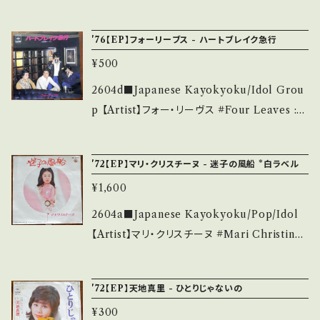
明】 S・新品未開封など A・綺麗・キズ等も無く、
ョン) 【Release/Label/Note】 1975 / TP-20
い。 https://onbankutsu.thebase.in/items/1
痛みも薄い B・多少痛み・キズなど見られる C・
080 / 東芝EMI * ■参考視聴■ https://yout
4252144 お知らせ等は、About 画面にてご確
'76【EP】フォーリーブス - ハートブレイク急行
痛み多・キズ多く痛み多 *その他、+ - で補足し
u.be/pY-hSTwDESk?si=tRQYhJWx0Dqp
認ください。 ___
ています。 *中古という事をご理解して頂ける方
¥500
CEGg 【Condition】 Jacket/Record：B/B+
のご購入をお願い致します。 Please purchase
(国内盤) *ジャケしわ _______________
2604d■Japanese Kayokyoku/Idol Grou
it if you understand that it is second han
__________ 【About the state/状態説
p 【Artist】フォー・リーヴス #Four Leaves :北
d. *詳しくは ■■■状態・説明 / 発送について
明】 S・新品未開封など A・綺麗・キズ等も無く、
公次/青山孝史/江木俊夫/おりも政夫 A) ハート
■■■ をご覧ください。 https://onbankutsu.
痛みも薄い B・多少痛み・キズなど見られる C・
ブレイク急行 B) ルージュ 【Release/Label/N
thebase.in/items/14252144 お知らせ等は、A
'72【EP】マリ・クリスチーヌ - 迷子の風船 *白ラベル
痛み多・キズ多く痛み多 *その他、+ - で補足し
ote】 1976 / 06SH-78 / CBSソニー *32th /
bout 画面にてご確認ください。 ___
ています。 *中古という事をご理解して頂ける方
¥1,600
作詞:阿久悠、作曲:井上忠夫 ■参考視聴■ htt
のご購入をお願い致します。 Please purchase
ps://youtu.be/9CiZAzmt0EI?si=9N47Zlf
2604a■Japanese Kayokyoku/Pop/Idol
it if you understand that it is second han
EkMVkWWwc 【Condition】 Jacket/Recor
【Artist】マリ・クリスチーヌ #Mari Christine
d. *詳しくは ■■■状態・説明 / 発送について
d：B/A (国内盤) __________________
A) 迷子の風船 B) Dreams of Childhood D
■■■ をご覧ください。 https://onbankutsu.
_______ 【About the state/状態説明】 S・
ays 【Release/Label/Note】 1972 / BS-151
thebase.in/items/14252144 お知らせ等は、A
'72【EP】天地真里 - ひとりじゃないの
新品未開封など A・綺麗・キズ等も無く、痛みも
3 / キング *作詞:林春生, 作曲:鈴木邦彦 ■参
bout 画面にてご確認ください。 ___
薄い B・多少痛み・キズなど見られる C・痛み
¥300
考視聴■ - 【Condition】 Jacket/Record：B/