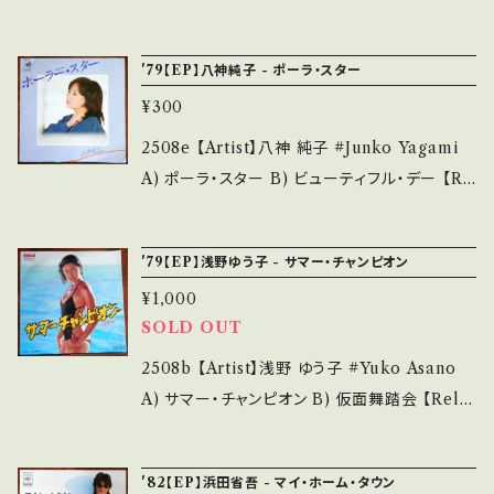
/ 発送について■■■ をご覧ください。 https://
られる C・痛み多・キズ多く痛み多 *その他、+ -
いて B) No Return 【Release/Label/Note】
onbankutsu.thebase.in/items/14252144
で補足しています。 *中古という事をご理解して
1982 / DSF-227 / ディスコメイト=ビクター *1
お知らせ等は、About 画面にてご確認ください。
'79【EP】八神純子 - ポーラ・スター
頂ける方のご購入をお願い致します。 Please p
3th /JAL沖縄キャンペーン'82イメージソング/
___【bid】2602y
urchase it if you understand that it is se
¥300
City Pop ■参考視聴■ https://youtu.be/e
cond hand. *詳しくは ■■■状態・説明 / 発
dxcQJyvZV4?si=qL-BW_nK-Z6nv_u7 【C
2508e 【Artist】八神 純子 #Junko Yagami
送について■■■ をご覧ください。 https://on
ondition】 Jacket/Record：B/A- (国内盤) _
A) ポーラ・スター B) ビューティフル・デー 【Re
bankutsu.thebase.in/items/14252144 お知
________________________ 【Abo
lease/Label/Note】 1979 / DSF-130 / ビク
らせ等は、About 画面にてご確認ください。 __
ut the state/状態説明】 S・新品未開封など
ター *7th/City Pop ■参考視聴■ https://yo
_
'79【EP】浅野ゆう子 - サマー・チャンピオン
A・綺麗・キズ等も無く、痛みも薄い B・多少痛
utu.be/uhOefbzw6OY?si=34l_nSRQ7EDj
み・キズなど見られる C・痛み多・キズ多く痛み
¥1,000
quq- 【Condition】 Jacket/Record：B/A-
多 *その他、+ - で補足しています。 *中古という
SOLD OUT
(国内盤) *ジャケしわ _______________
事をご理解して頂ける方のご購入をお願い致し
__________ 【About the state/状態説
2508b 【Artist】浅野 ゆう子 #Yuko Asano
ます。 Please purchase it if you understan
明】 S・新品未開封など A・綺麗・キズ等も無く、
A) サマー・チャンピオン B) 仮面舞踏会 【Rele
d that it is second hand. *詳しくは ■■■
痛みも薄い B・多少痛み・キズなど見られる C・
ase/Label/Note】 1979 / RVS-1171 / RVC *
状態・説明 / 発送について■■■ をご覧くださ
痛み多・キズ多く痛み多 *その他、+ - で補足し
Sergio Mendes作曲の和ディスコ♪ City Po
い。 https://onbankutsu.thebase.in/items/1
'82【EP】浜田省吾 - マイ・ホーム・タウン
ています。 *中古という事をご理解して頂ける方
p 参考視聴: https://youtu.be/S0nEjEBepP