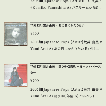
Record：B/B- (国内盤) *盤=スレ多、スリーブ
2606i■Japanese Pops 【Artist】山下 久美子
hand. *詳しくは ■■■状態・説明 / 発送につ
欠 _________________________
#Kumiko Yamashita A) バスルームから愛を
いて■■■ をご覧ください。 https://onbanku
【About the state/状態説明】 S・新品未開封
こめて B) Follow you 【Release/Label/No
tsu.thebase.in/items/14252144 お知らせ等
など A・綺麗・キズ等も無く、痛みも薄い B・多少
te】 1980 / AK-651-A / コロムビア *総立ちの
は、About 画面にてご確認ください。 ___
'75【EP】荒井由美 - あの日にかえりたい
痛み・キズなど見られる C・痛み多・キズ多く痛
女王デビュー！ ■参考視聴■ https://youtu.b
み多 *その他、+ - で補足しています。 *中古とい
¥450
e/-XlM4CEBx7M?si=97lPvas6iLt0FEUx
う事をご理解して頂ける方のご購入をお願い致
【Condition】 Jacket/Record：B/A (国内盤)
2606f■Japanese Pops 【Artist】荒井 由美 #
します。 Please purchase it if you underst
*ジャケしわ ____________________
Yumi Arai A) あの日にかえりたい B) 少しだ
and that it is second hand. *詳しくは ■■
_____ 【About the state/状態説明】 S・新
け片想い 【Release/Label/Note】 1975 / ET
■状態・説明 / 発送について■■■ をご覧くだ
品未開封など A・綺麗・キズ等も無く、痛みも薄
P-20174 / 東芝EMI *6th *演奏：キャラメル・
さい。 https://onbankutsu.thebase.in/item
'76【EP】荒井由美 - 翳りゆく部屋/ベルベット・イース
い B・多少痛み・キズなど見られる C・痛み多・
ママ（ティン・パン・アレー) ■参考視聴■ http
s/14252144 お知らせ等は、About 画面にてご
ター
キズ多く痛み多 *その他、+ - で補足しています。
s://youtu.be/MU3qZVNEoB4?si=JkBBJKq
確認ください。 ___
*中古という事をご理解して頂ける方のご購入を
¥700
3rCX3ytSO 【Condition】 Jacket/Record：
お願い致します。 Please purchase it if you
B-/B (国内盤) *ジャケしわ、微シミ ______
2606f■Japanese Pops 【Artist】荒井 由美 #
understand that it is second hand. *詳しく
___________________ 【About the
Yumi Arai A) 翳りゆく部屋 B) ベルベット・イ
は ■■■状態・説明 / 発送について■■■ を
state/状態説明】 S・新品未開封など A・綺麗・
ースター 【Release/Label/Note】 1976 / ET