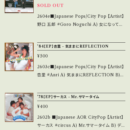
4252144 お知らせ等は、About 画面にてご確
解して頂ける方のご購入をお願い致します。 Ple
SOLD OUT
7Z 【Condition】 Jacket/Record：B/A (国
認ください。 ___
ase purchase it if you understand that it
内盤) ________________________
2604e■Japanese Pops/City Pop 【Artist】
is second hand. *詳しくは ■■■状態・説明
_ 【About the state/状態説明】 S・新品未開
野口 五郎 #Goro Noguchi A) 女になって出
/ 発送について■■■ をご覧ください。 https://
封など A・綺麗・キズ等も無く、痛みも薄い B・多
直せよ B) シスコ・ドリーム 【Release/Label/
onbankutsu.thebase.in/items/14252144
少痛み・キズなど見られる C・痛み多・キズ多く
Note】 1979 / 7DX-6335 / ポリドール *31th
お知らせ等は、About 画面にてご確認ください。
'84【EP】杏里 - 気ままにREFLECTION
痛み多 *その他、+ - で補足しています。 *中古と
アルバム未収録/和フュージョン・ディスコ・AOR
___
いう事をご理解して頂ける方のご購入をお願い
¥500
Citypop ラリー・カールトン、デイヴィッド・サン
致します。 Please purchase it if you under
ボーン、トム・スコット参加ロサンゼルス録音。
2603c■Japanese Pops/City Pop 【Artist】
stand that it is second hand. *詳しくは ■
A)作詞:阿久悠, 作曲:筒美京平, 編曲:船山基
杏里 #Anri A) 気ままにREFLECTION B)
■■状態・説明 / 発送について■■■ をご覧く
紀/B面もNICE TUNE! ■参考視聴■OBK2
S・H・A・R・E ～愛をふたりで～ 【Release/La
ださい。 https://onbankutsu.thebase.in/ite
84■ https://youtu.be/c6mS7KyYWc0 【C
bel/Note】 984 / 7K-139 / FOR LIFE *A)
ms/14252144 お知らせ等は、About 画面にて
'78【EP】サーカス - Mr.サマータイム
ondition】 Jacket/Record：B-/A (国内盤) *
作詞:三浦徳子、作曲・編曲:井上大輔 *B)作詞・
ご確認ください。 ___
ジャケ黄しみ ____________________
¥400
作曲:杏里、編曲:角松敏生 A)■参考視聴■ htt
_____ 【About the state/状態説明】 S・新
ps://youtu.be/mvDsDCjzeS4 【Condition】
2602b ■Japanese AOR CityPop 【Artist】
品未開封など A・綺麗・キズ等も無く、痛みも薄
Jacket/Record：B/A- (国内盤) *ジャケしわ
サーカス #circus A) Mr.サマータイム B) デ