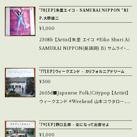
ご覧ください。 https://onbankutsu.thebase.i
キズ等も無く、痛みも薄い B・多少痛み・キズな
P-20227 / 東芝EMI *7th 荒井由実時代のラ
n/items/14252144 お知らせ等は、About 画
'78【EP】朱里エイコ - SAMURAI NIPPON *RI
ど見られる C・痛み多・キズ多く痛み多 *その
ストシングル 演奏:松任谷正隆/大村憲司/細
面にてご確認ください。 ___
P.大野雄二
他、+ - で補足しています。 *中古という事をご理
野晴臣/村上"ポンタ"秀一 コーラス:ハイ・ファイ・
¥1,000
解して頂ける方のご購入をお願い致します。 Ple
セット/山下達郎 ■参考視聴■ https://youtu.
ase purchase it if you understand that it
be/aQFprqwui1M?si=IEiPaBnPUtuOgBqs
2508b 【Artist】朱里 エイコ #Eiko Shuri A)
is second hand. *詳しくは ■■■状態・説明
【Condition】 Jacket/Record：B/B+ (国内盤)
SAMURAI NIPPON(英語詞) B) サムライ・ニ
/ 発送について■■■ をご覧ください。 https://
_________________________ 【Ab
ッポン(日本語詞) 【Release/Label/Note】 19
onbankutsu.thebase.in/items/14252144
out the state/状態説明】 S・新品未開封など
78 / L-245R / ワーナー *大野雄二・曲による
お知らせ等は、About 画面にてご確認ください。
'77【EP】ウィークエンド - カリフォルニアドリーム
A・綺麗・キズ等も無く、痛みも薄い B・多少痛
ディスコ歌謡！日本語詞がイケてる！ B)参考視
___
み・キズなど見られる C・痛み多・キズ多く痛み
¥500
聴: https://youtu.be/9w0vk0zYVJ0 【Cond
多 *その他、+ - で補足しています。 *中古という
ition】 Jacket/Record：B/B+ (国内盤) ____
2605d■Japanese Folk/Citypop 【Artist】
事をご理解して頂ける方のご購入をお願い致し
_____________________ 【About t
ウィークエンド #Weekend 山本コウタロー、森
ます。 Please purchase it if you understan
he state/状態説明】 S・新品未開封など A・綺
一美、板垣秀雄 A) カリフォルニアドリーム B)
d that it is second hand. *詳しくは ■■■
麗・キズ等も無く、痛みも薄い B・多少痛み・キズ
早春 【Release/Label/Note】 1977 / 06SH 1
状態・説明 / 発送について■■■ をご覧くださ
'79【EP】野口五郎 - 女になって出直せよ
など見られる C・痛み多・キズ多く痛み多 *その
38 / CBSソニー * ■参考視聴■ https://yout
い。 https://onbankutsu.thebase.in/items/1
他、+ - で補足しています。 *中古という事をご理
¥1,000
u.be/xGUvXPaz_q8?si=fO_Icy1dY9xw7y