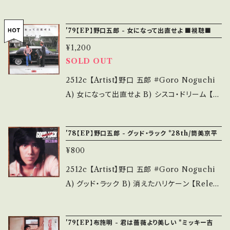
い B・多少痛み・キズなど見られる C・痛み多・
_________________________ 【Ab
イ・ドリーミング 【Release/Label/Note】 197
キズ多く痛み多 *その他、+ - で補足しています。
out the state/状態説明】 S・新品未開封など
8 / ALR-1001 / alfa *2nd HIT TUNE! 作
*中古という事をご理解して頂ける方のご購入を
'79【EP】野口五郎 - 女になって出直せよ ■視聴■
A・綺麗・キズ等も無く、痛みも薄い B・多少痛
詞: ピエール・ドラノエ 日本語詞: 竜真知子, 作
お願い致します。 Please purchase it if you
み・キズなど見られる C・痛み多・キズ多く痛み
¥1,200
曲:ミッシェル・フュガン ■参考視聴■ https://y
understand that it is second hand. *詳しく
多 *その他、+ - で補足しています。 *中古という
SOLD OUT
outu.be/VWZasBSOxSw?si=v0oOBwGqF
は ■■■状態・説明 / 発送について■■■ を
事をご理解して頂ける方のご購入をお願い致し
oPdpp2C 【Condition】 Jacket/Record：B/
2512c 【Artist】野口 五郎 #Goro Noguchi
ご覧ください。 https://onbankutsu.thebase.i
ます。 Please purchase it if you understan
B (国内盤) _____________________
A) 女になって出直せよ B) シスコ・ドリーム 【R
n/items/14252144 お知らせ等は、About 画
d that it is second hand. *詳しくは ■■■
____ 【About the state/状態説明】 S・新品
elease/Label/Note】 1979 / 7DX-6335 / ポ
面にてご確認ください。 ___【bid】2606y
状態・説明 / 発送について■■■ をご覧くださ
未開封など A・綺麗・キズ等も無く、痛みも薄い
リドール *31th アルバム未収録/和フュージョ
い。 https://onbankutsu.thebase.in/items/1
'78【EP】野口五郎 - グッド・ラック *28th/筒美京平
B・多少痛み・キズなど見られる C・痛み多・キズ
ン・ディスコ・AOR Citypop ラリー・カールト
4252144 お知らせ等は、About 画面にてご確
多く痛み多 *その他、+ - で補足しています。 *中
¥800
ン、デイヴィッド・サンボーン、トム・スコット参加
認ください。 ___
古という事をご理解して頂ける方のご購入をお
ロサンゼルス録音。 A)作詞:阿久悠, 作曲:筒美
2512c 【Artist】野口 五郎 #Goro Noguchi
願い致します。 Please purchase it if you u
京平, 編曲:船山基紀 B面もNICE TUNE! 視
A) グッド・ラック B) 消えたハリケーン 【Releas
nderstand that it is second hand. *詳しく
聴■OBK284■ https://youtu.be/c6mS7Ky
e/Label/Note】 1978 / DR-6240 / ポリドー
は ■■■状態・説明 / 発送について■■■ を
YWc0 【Condition】 Jacket/Record：B/B+
ル *28th アルバム未収録/和ディスコ～AOR C
ご覧ください。 https://onbankutsu.thebase.i
'79【EP】布施明 - 君は薔薇より美しい *ミッキー吉
(国内盤) ______________________
itypop A)作詞:山川啓介, 作曲:筒美京平, 編