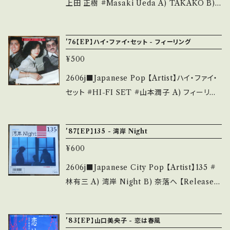
outu.be/OXe45eZgeM4?si=vbVmRtmTb
上田 正樹 #Masaki Ueda A) TAKAKO B)
XK-jqLC 【Condition】 Jacket/Record：
扉を開けろ！ 【Release/Label/Note】 1984 /
B/B+ (国内盤) __________________
07SH1496 / CBSソニー *A)作詞:康珍化,作
'76【EP】ハイ・ファイ・セット - フィーリング
_______ 【About the state/状態説明】 S・
曲:井上大輔, 編曲:星勝 B)編曲:井上鑑 ■参考
新品未開封など A・綺麗・キズ等も無く、痛みも
¥500
視聴■ https://youtu.be/2IcMI7vgY8o?si=
薄い B・多少痛み・キズなど見られる C・痛み
SsYYlwccMm84XMWg 【Condition】 Ja
2606j■Japanese Pop 【Artist】ハイ・ファイ・
多・キズ多く痛み多 *その他、+ - で補足してい
cket/Record：B+/A (国内盤) _________
セット #HI-FI SET #山本潤子 A) フィーリン
ます。 *中古という事をご理解して頂ける方のご
________________ 【About the stat
グ B) もうひとつのダンス 【Release/Label/N
購入をお願い致します。 Please purchase it i
e/状態説明】 S・新品未開封など A・綺麗・キズ
ote】 1976 / ETP-10138 / 東芝EMI *カヴァ
f you understand that it is second hand.
'87【EP】135 - 湾岸 Night
等も無く、痛みも薄い B・多少痛み・キズなど見
ー=モーリス・アルバート、日本語詞:なかにし礼,
*詳しくは ■■■状態・説明 / 発送について■
られる C・痛み多・キズ多く痛み多 *その他、+ -
¥600
HIT! ■参考視聴■ https://youtu.be/Stxrj6
■■ をご覧ください。 https://onbankutsu.th
で補足しています。 *中古という事をご理解して
Cu2KA?si=e_bJ6EuST3aPWi8O 【Conditi
2606j■Japanese City Pop 【Artist】135 #
ebase.in/items/14252144 お知らせ等は、Ab
頂ける方のご購入をお願い致します。 Please p
on】 Jacket/Record：B/A- (国内盤) _____
林有三 A) 湾岸 Night B) 奈落へ 【Release/
out 画面にてご確認ください。 ___
urchase it if you understand that it is se
____________________ 【About the
Label/Note】 1987 / RAS-550 / RVC *aka.
cond hand. *詳しくは ■■■状態・説明 / 発
state/状態説明】 S・新品未開封など A・綺麗・
West Wood. TV「やるっきゃないと」ED ■参
送について■■■ をご覧ください。 https://on
'83【EP】山口美央子 - 恋は春風
キズ等も無く、痛みも薄い B・多少痛み・キズな
考視聴■ https://youtu.be/FojGPK4TIgQ?