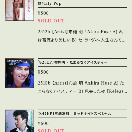
n/items/14252144 お知らせ等は、About 画
野/City Pop
___ 【About the state/状態説明】 S・新品未
曲:高田弘 【Condition】 Jacket/Record：B/B
面にてご確認ください。 ___
開封など A・綺麗・キズ等も無く、痛みも薄い B・
¥500
(国内盤) ______________________
SOLD OUT
多少痛み・キズなど見られる C・痛み多・キズ多
___ 【About the state/状態説明】 S・新品未
く痛み多 *その他、+ - で補足しています。 *中古
開封など A・綺麗・キズ等も無く、痛みも薄い B・
2512b 【Artist】布施 明 #Akira Fuse A) 君
という事をご理解して頂ける方のご購入をお願
多少痛み・キズなど見られる C・痛み多・キズ多
は薔薇より美しい B) セ・ラ・ヴィ~人生なんてそ
い致します。 Please purchase it if you und
く痛み多 *その他、+ - で補足しています。 *中古
んなものさ 【Release/Label/Note】 1973 / S
erstand that it is second hand. *詳しくは
という事をご理解して頂ける方のご購入をお願
V-2340 / ビクター *ミッキー吉野:作曲アレン
■■■状態・説明 / 発送について■■■ をご覧
'82【EP】布施明 - たまらなくアイスティー
い致します。 Please purchase it if you und
ジ ■参考視聴■ https://youtu.be/UIcBM6
ください。 https://onbankutsu.thebase.in/it
¥500
erstand that it is second hand. *詳しくは
nqnIY?si=OJA7UIDRtr03nrJo 【Conditio
ems/14252144 お知らせ等は、About 画面に
■■■状態・説明 / 発送について■■■ をご覧
n】 Jacket/Record：B/B+ (国内盤) ______
2510b 【Artist】布施 明 #Akira Huse A) た
てご確認ください。 ___【bid】2601y
ください。 https://onbankutsu.thebase.in/it
___________________ 【About the
まらなくアイスティー B) 見失った夜 【Releas
ems/14252144 お知らせ等は、About 画面に
state/状態説明】 S・新品未開封など A・綺麗・
e/Label/Note】 1982 / 7PL-98 / PHILIPS
てご確認ください。 ___
キズ等も無く、痛みも薄い B・多少痛み・キズな
*作詞：有川正沙子、 作曲：GANGY, City Pop
'84【EP】三浦友和 - ミッドナイトスペシャル
ど見られる C・痛み多・キズ多く痛み多 *その
■参考視聴■ https://youtu.be/JuV4B6rgQ
他、+ - で補足しています。 *中古という事をご理
¥600
Lk?si=uC0p3oW7bzHE1h_o 【Condition】
解して頂ける方のご購入をお願い致します。 Ple
SOLD OUT