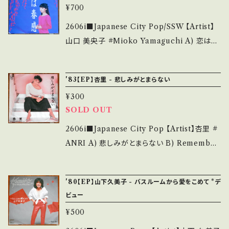
bankutsu.thebase.in/items/14252144 お知
ど見られる C・痛み多・キズ多く痛み多 *その
¥700
si=ZfcXLAwrvWcR0k32 【Condition】 Jac
らせ等は、About 画面にてご確認ください。 __
他、+ - で補足しています。 *中古という事をご理
ket/Record：B+/A- (国内盤) _________
2606i■Japanese City Pop/SSW 【Artist】
_
解して頂ける方のご購入をお願い致します。 Ple
________________ 【About the stat
山口 美央子 #Mioko Yamaguchi A) 恋は春
ase purchase it if you understand that it
e/状態説明】 S・新品未開封など A・綺麗・キズ
風（しゅんらん） B) 月姫 【Release/Label/No
is second hand. *詳しくは ■■■状態・説明
等も無く、痛みも薄い B・多少痛み・キズなど見
te】 1983 / 7A0246 / キャニオン *編曲:後藤次
/ 発送について■■■ をご覧ください。 https://
'83【EP】杏里 - 悲しみがとまらない
られる C・痛み多・キズ多く痛み多 *その他、+ -
利。コーセー化粧品イメージソング ■参考視聴
onbankutsu.thebase.in/items/14252144
で補足しています。 *中古という事をご理解して
¥300
■ https://youtu.be/aNOPTzkyotk?si=23
お知らせ等は、About 画面にてご確認ください。
頂ける方のご購入をお願い致します。 Please p
SOLD OUT
nyjC77h7ccUGZR 【Condition】 Jacket/
___
urchase it if you understand that it is se
Record：B/A- (国内盤) _____________
2606i■Japanese City Pop 【Artist】杏里 #
cond hand. *詳しくは ■■■状態・説明 / 発
____________ 【About the state/状態
ANRI A) 悲しみがとまらない B) Remember
送について■■■ をご覧ください。 https://on
説明】 S・新品未開封など A・綺麗・キズ等も無
Summer Days 【Release/Label/Note】 198
bankutsu.thebase.in/items/14252144 お知
く、痛みも薄い B・多少痛み・キズなど見られる
3 / 7X-126 / FOR LIFE *作詞:康珍化、作曲:
らせ等は、About 画面にてご確認ください。 __
'80【EP】山下久美子 - バスルームから愛をこめて *デ
C・痛み多・キズ多く痛み多 *その他、+ - で補足
林哲司 編曲:角松敏生 '80s HIT! ■参考視聴
_
ビュー
しています。 *中古という事をご理解して頂ける
■ https://youtu.be/GfH6n3gE0N0?si=LX
¥500
方のご購入をお願い致します。 Please purcha
ewBZGsglmjpQRq 【Condition】 Jacket/
se it if you understand that it is second