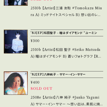
Jacket/Record：B/A (国内盤) _________
ase purchase it if you understand that it
________________ 【About the stat
2510b 【Artist】三浦 友和 #Tomokazu Miu
is second hand. *詳しくは ■■■状態・説明
e/状態説明】 S・新品未開封など A・綺麗・キズ
ra A) ミッドナイトスペシャル B) 想い出のレイ
/ 発送について■■■ をご覧ください。 https://
等も無く、痛みも薄い B・多少痛み・キズなど見
ニィタウン 【Release/Label/Note】 1984 / 7
onbankutsu.thebase.in/items/14252144
られる C・痛み多・キズ多く痛み多 *その他、+ -
PL-167 / PHILIPS *サンタナ風ラテン♪, City
お知らせ等は、About 画面にてご確認ください。
'83【EP】松田聖子 - 瞳はダイアモンド *ユーミン
で補足しています。 *中古という事をご理解して
Pop ■参考視聴■ https://youtu.be/65v2u
___【bid】2602y
頂ける方のご購入をお願い致します。 Please p
¥500
pC3ohs?si=eZe-Lrd7WIMa1x8_ 【Conditi
urchase it if you understand that it is se
on】 Jacket/Record：B/A- (国内盤) _____
2510b 【Artist】松田 聖子 #Seiko Matsuda
cond hand. *詳しくは ■■■状態・説明 / 発
____________________ 【About the
A) 瞳はダイアモンド B) 蒼いフォトグラフ 【Rel
送について■■■ をご覧ください。 https://on
state/状態説明】 S・新品未開封など A・綺麗・
ease/Label/Note】 1983 / 06SH1421 / CB
bankutsu.thebase.in/items/14252144 お知
キズ等も無く、痛みも薄い B・多少痛み・キズな
Sソニー *15th / 作詞：松本隆、作曲：呉田軽穂
らせ等は、About 画面にてご確認ください。 __
'82【EP】八神純子 - サマー・イン・サマー
ど見られる C・痛み多・キズ多く痛み多 *その
（松任谷由実） ■参考視聴■ - 【Condition】 J
_
他、+ - で補足しています。 *中古という事をご理
¥400
acket/Record：B/A- (国内盤) ________
解して頂ける方のご購入をお願い致します。 Ple
SOLD OUT
_________________ 【About the stat
ase purchase it if you understand that it
e/状態説明】 S・新品未開封など A・綺麗・キズ
2508e 【Artist】八神 純子 #Junko Yagami
is second hand. *詳しくは ■■■状態・説明
等も無く、痛みも薄い B・多少痛み・キズなど見
A) サマー・イン・サマー ～想い出は、素肌に焼