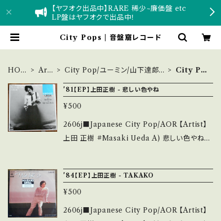
【ヤフオク出品中】RARE 稀少~廉価盤 etc
LP盤はヤフオクで出品中！
City Pops | 音盤窟レコード
HOM
Arti
City Pop/ユーミン/山下達郎/
City Po
E
st
南佳孝
ps
'81【EP】上田正樹 - 悲しい色やね
¥500
2606j■Japanese City Pop/AOR 【Artist】
上田 正樹 #Masaki Ueda A) 悲しい色やね～
OSAKA BAY BLUES B) NIGHT TRAIN T
O THE SKY 【Release/Label/Note】 1981
'84【EP】上田正樹 - TAKAKO
/ 07SH1226 / CBSソニー *A)作詞:康珍化,作
¥500
曲:林哲司, 編曲:星勝 B)編曲:井上鑑 ナイス・大
阪ベイブルース！ HIT! ■参考視聴■ https://y
2606j■Japanese City Pop/AOR 【Artist】