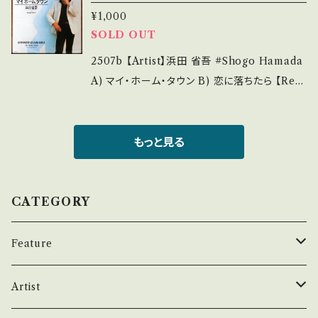
4252144 お知らせ等は、About 画面にてご確
のご購入をお願い致します。 Please purchase
¥1,000
M?si=QzzaD7P8UBxQXZHv 【Condition】
認ください。 ___
SOLD OUT
it if you understand that it is second han
Jacket/Record：B/A (国内盤) *ジャケよれし
d. *詳しくは ■■■状態・説明 / 発送について
わ _________________________
2507b 【Artist】浜田 省吾 #Shogo Hamada
■■■ をご覧ください。 https://onbankutsu.
【About the state/状態説明】 S・新品未開封
A) マイ・ホーム・タウン B) 恋に落ちたら 【Rele
thebase.in/items/14252144 お知らせ等は、A
など A・綺麗・キズ等も無く、痛みも薄い B・多少
ase/Label/Note】 1982 / 07SH-1245 / CBS
bout 画面にてご確認ください。 ___
痛み・キズなど見られる C・痛み多・キズ多く痛
ソニー *16th "PROMISED LAND 〜約束の
み多 *その他、+ - で補足しています。 *中古とい
地"Cut 参考視聴: https://youtu.be/HI0wzY
もっと見る
う事をご理解して頂ける方のご購入をお願い致
MQ6ic?si=6EG9bEohYczWQgzm 【Condi
します。 Please purchase it if you underst
tion】 Jacket/Record：B/B (国内盤) _____
and that it is second hand. *詳しくは ■■
____________________ 【About the
CATEGORY
■状態・説明 / 発送について■■■ をご覧くだ
state/状態説明】 S・新品未開封など A・綺麗・
さい。 https://onbankutsu.thebase.in/item
キズ等も無く、痛みも薄い B・多少痛み・キズな
Feature
s/14252144 お知らせ等は、About 画面にてご
ど見られる C・痛み多・キズ多く痛み多 *その
確認ください。 ___【bid】2509y
他、+ - で補足しています。 *中古という事をご理
昭和ヒット
Artist
解して頂ける方のご購入をお願い致します。 Ple