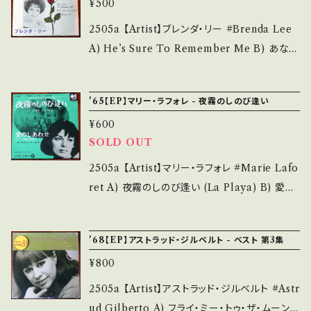
多・キズ多く痛み多 *その他、+ - で補足してい
¥500
mSSLud0KrLX 【Condition】 Jacket/Reco
ます。 *中古という事をご理解して頂ける方のご
rd：B/B (国内盤) _________________
2505a 【Artist】ブレンダ・リー #Brenda Lee
購入をお願い致します。 Please purchase it i
________ 【About the state/状態説明】
A) He’s Sure To Remember Me B) あなた
f you understand that it is second hand.
S・新品未開封など A・綺麗・キズ等も無く、痛み
に愛されて 【Release/Label/Note】 1964 /
*詳しくは ■■■状態・説明 / 発送について■
も薄い B・多少痛み・キズなど見られる C・痛み
DS-361 / テイチク * 参考視聴: https://yout
■■ をご覧ください。 https://onbankutsu.th
'65【EP】マリー・ラフォレ - 夜霧のしのび逢い
多・キズ多く痛み多 *その他、+ - で補足してい
u.be/sfE4xRzJSXI?si=uILwxgRXMzI4UM
ebase.in/items/14252144 お知らせ等は、Ab
ます。 *中古という事をご理解して頂ける方のご
¥600
-u 【Condition】 Jacket/Record：B/B+ (国内
out 画面にてご確認ください。 ___【bid】2510
購入をお願い致します。 Please purchase it i
SOLD OUT
盤/Wジャケ/Brenda Inner) *ジャケ黄しみ、イ
y
f you understand that it is second hand.
ンナー破れ _____________________
2505a 【Artist】マリー・ラフォレ #Marie Lafo
*詳しくは ■■■状態・説明 / 発送について■
____ 【About the state/状態説明】 S・新品
ret A) 夜霧のしのび逢い (La Playa) B) 愛の
■■ をご覧ください。 https://onbankutsu.th
未開封など A・綺麗・キズ等も無く、痛みも薄い
しあわせ 【Release/Label/Note】 1965 / LL
ebase.in/items/14252144 お知らせ等は、Ab
B・多少痛み・キズなど見られる C・痛み多・キズ
-800-F / コロムビア *シャンソン名曲 参考視
out 画面にてご確認ください。 ___
'68【EP】アストラッド・ジルベルト - ベスト 第3集
多く痛み多 *その他、+ - で補足しています。 *中
聴: https://youtu.be/p_f_Am7xjTM?si=c
古という事をご理解して頂ける方のご購入をお
¥800
H4Gb-pPJKVHr_V0 【Condition】 Jacket/
願い致します。 Please purchase it if you u
Record：B/B (国内盤/Wジャケ) ________
2505a 【Artist】アストラッド・ジルベルト #Astr
nderstand that it is second hand. *詳しく
_________________ 【About the stat
ud Gilberto A) フライ・ミー・トゥ・ザ・ムーン/