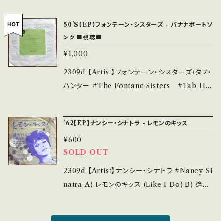
少痛み・キズなど見られる C・痛み多・キズ多く
hristmas) B) ジングル・ベル 【Release/Labe
い。 ___
痛み多 *その他、+ - で補足しています。 *中古と
l/Note】 1962 / VS-5 / コロムビア=Verve *J
50'S【EP】フォンテーン・シスターズ - バナナボートソ
いう事をご理解して頂ける方のご購入をお願い
AZZ クリスマス♪ 参考視聴: https://youtu.b
ング ■視聴■
致します。 Please purchase it if you under
e/KYrJJyVF06I?si=iQla-VI0LJaLhq2P B)
¥1,000
stand that it is second hand. *詳しくは ■
視聴■obk157■ https://youtu.be/QaTTXs
■■状態・説明 / 発送について■■■ をご覧く
aFI1s 【Condition】 Jacket/Record：B/B (国
2309d 【Artist】フォンテーン・シスターズ/タブ・
ださい。 https://onbankutsu.thebase.in/ite
内盤) ________________________
ハンター #The Fontane Sisters #Tab Hu
ms/14252144 お知らせ等は、About 画面にて
_ 【About the state/状態説明】 S・新品未開
nter A) バナナ・ボート・ソング (Banana Boat
ご確認ください。 ___
封など A・綺麗・キズ等も無く、痛みも薄い B・多
Song) B) ヤング・ラヴ (Young Love) 【Relea
'62【EP】ナンシー・シナトラ - レモンのキッス
少痛み・キズなど見られる C・痛み多・キズ多く
se/Label/Note】 195-? / DOT 1002 / Dot
痛み多 *その他、+ - で補足しています。 *中古と
¥600
*エキゾチカ・ジャズ・コーラスA & ハリウッド映
SOLD OUT
いう事をご理解して頂ける方のご購入をお願い
画スターB カップリング 収穫されたバナナを船
致します。 Please purchase it if you under
へ積み込む労働者たちの悲哀を歌う。 "夜が明
2309d 【Artist】ナンシー・シナトラ #Nancy Si
stand that it is second hand. *詳しくは ■
けたら家に帰りたい"と連呼するジャマイカ人の
natra A) レモンのキッス (Like I Do) B) 逢っ
■■状態・説明 / 発送について■■■ をご覧く
労働歌。 A)試聴■OBK212■ https://yout
た途端にひとめぼれ (To Know Him Is to L
ださい。 https://onbankutsu.thebase.in/ite
u.be/HOlDAbjzzow B)参考視聴: https://y
ove Him) 【Release/Label/Note】 1962 / J