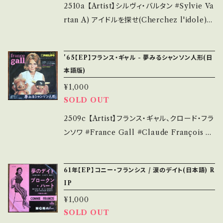
d hand. *詳しくは ■■■状態・説明 / 発送に
Jacket/Record：B/B (国内盤・再発) _____
2510a 【Artist】シルヴィ・バルタン #Sylvie Va
ついて■■■ をご覧ください。 https://onbank
____________________ 【About the
rtan A) アイドルを探せ(Cherchez l'idole)
utsu.thebase.in/items/14252144 お知らせ
state/状態説明】 S・新品未開封など A・綺麗・
B) 恋のショック 【Release/Label/Note】 196
等は、About 画面にてご確認ください。 ___
キズ等も無く、痛みも薄い B・多少痛み・キズな
4 / SS-1476 / ビクター *作詞：シャルル・アズナ
'65【EP】フランス・ギャル - 夢みるシャンソン人形(日
ど見られる C・痛み多・キズ多く痛み多 *その
ヴール、ヒット！ ■参考視聴■ https://youtu.b
本語版)
他、+ - で補足しています。 *中古という事をご理
e/Uv1rWoN78v0?si=77RYPRZo9li3ya4y
¥1,000
解して頂ける方のご購入をお願い致します。 Ple
【Condition】 Jacket/Record：C/B (国内盤)
SOLD OUT
ase purchase it if you understand that it
＊ジャケ右上cut _________________
is second hand. *詳しくは ■■■状態・説明
________ 【About the state/状態説明】
2509c 【Artist】フランス・ギャル、クロード・フラ
/ 発送について■■■ をご覧ください。 https://
S・新品未開封など A・綺麗・キズ等も無く、痛み
ンソワ #France Gall #Claude François A)
onbankutsu.thebase.in/items/14252144
も薄い B・多少痛み・キズなど見られる C・痛み
夢みるシャンソン人形 (Poupée de cire, pou
お知らせ等は、About 画面にてご確認ください。
多・キズ多く痛み多 *その他、+ - で補足してい
pée de son) B) ドナ・ドナ・ドーナ(日本語版)
61年【EP】コニー・フランシス / 涙のデイト(日本語) R
___【bid】2511y
ます。 *中古という事をご理解して頂ける方のご
【Release/Label/Note】 1965 / FL-1200 /
IP
購入をお願い致します。 Please purchase it i
ビクター *A)セルジュ・ゲンスブール作、日本語
¥1,000
f you understand that it is second hand.
詞:岩谷時子 ■参考視聴■ https://youtu.be/
SOLD OUT
*詳しくは ■■■状態・説明 / 発送について■
6ZAsEZa0UHE?si=6F5pkalsrjd9RNW8