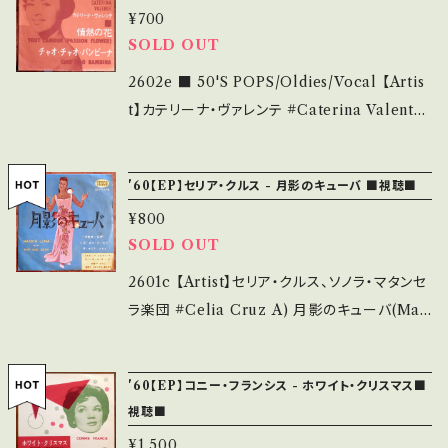
chase it if you understand that it is seco
¥700
cket/Record：B/A (国内盤) __________
SOLD OUT
nd hand. *詳しくは ■■■状態・説明 / 発送に
_______________ 【About the state/
ついて■■■ をご覧ください。 https://onbank
状態説明】 S・新品未開封など A・綺麗・キズ等
2602e ■ 50'S POPS/Oldies/Vocal 【Artis
utsu.thebase.in/items/14252144 お知らせ
も無く、痛みも薄い B・多少痛み・キズなど見ら
t】カテリーナ・ヴァレンテ #Caterina Valente
等は、About 画面にてご確認ください。 ___
れる C・痛み多・キズ多く痛み多 *その他、+ - で
A) Tout L'amour (Passion Flower) B) チ
補足しています。 *中古という事をご理解して頂
ャオ・チャオ・バンビーナ(Ciao Ciao Bambin
'60【EP】セリア・クルス - 月影のキューバ ■視聴■
ける方のご購入をお願い致します。 Please pur
a) 【Release/Label/Note】 1963 / HIT(L)-1
chase it if you understand that it is seco
¥800
0 / KING *ザ･ピーナッツもカヴァー、「キッス
SOLD OUT
nd hand. *詳しくは ■■■状態・説明 / 発送に
は目にして」原曲 ■参考視聴■ https://yout
ついて■■■ をご覧ください。 https://onbank
u.be/N3z0qFwzkSA?si=D1lnGOSN0isyY-
2601c 【Artist】セリア・クルス、ソノラ・マタンセ
utsu.thebase.in/items/14252144 お知らせ
LU 【Condition】 Jacket/Record：B/B (国内
ラ楽団 #Celia Cruz A) 月影のキューバ(Mag
等は、About 画面にてご確認ください。 ___【b
盤/W Jacket) ___________________
ica Luna) B) ポル・ケ・セラ(POR QUE SE
id】2606y
______ 【About the state/状態説明】 S・新
RA) 【Release/Label/Note】 1960 / SCO-1
'60【EP】コニー・フランシス - ホワイト・クリスマス■
品未開封など A・綺麗・キズ等も無く、痛みも薄
006 / ビクター=SEECO *CUBA/サルサ ■参
視聴■
い B・多少痛み・キズなど見られる C・痛み多・
考視聴■OBK288■ https://youtu.be/mch
¥1,500
キズ多く痛み多 *その他、+ - で補足しています。