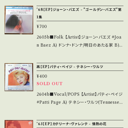
it is second hand. *詳しくは ■■■状態・説
込み ________________________
abel/Note】 1967 / PS-14 / キング *Joan Ba
明 / 発送について■■■ をご覧ください。 http
'68【EP】ジョーン・バエズ - "ゴールデン・バエズ"第
_ 【About the state/状態説明】 S・新品未開
ez In Japan 67年実況録音盤 ■参考視聴■ -
s://onbankutsu.thebase.in/items/1425214
1集
封など A・綺麗・キズ等も無く、痛みも薄い B・多
【Condition】 Jacket/Record：B/A (国内盤/
4 お知らせ等は、About 画面にてご確認くださ
少痛み・キズなど見られる C・痛み多・キズ多く
¥700
BagJacket/Sheet) _______________
い。 ___
痛み多 *その他、+ - で補足しています。 *中古と
__________ 【About the state/状態説
2605b■Folk 【Artist】ジョーン・バエズ #Joa
いう事をご理解して頂ける方のご購入をお願い
明】 S・新品未開封など A・綺麗・キズ等も無く、
n Baez A) ドンナ・ドンナ/明日のあたる家 B)
致します。 Please purchase it if you under
痛みも薄い B・多少痛み・キズなど見られる C・
勝利を我らに/ポートランドタウン 【Release/La
stand that it is second hand. *詳しくは ■
痛み多・キズ多く痛み多 *その他、+ - で補足し
bel/Note】 1968 / PS-42 / キング * ■参考視
■■状態・説明 / 発送について■■■ をご覧く
再【EP】パティ・ペイジ - テネシー・ワルツ
ています。 *中古という事をご理解して頂ける方
聴■ - 【Condition】 Jacket/Record：B/B+
ださい。 https://onbankutsu.thebase.in/ite
のご購入をお願い致します。 Please purchase
¥400
(国内盤/BagJacket/Sheet) __________
ms/14252144 お知らせ等は、About 画面にて
SOLD OUT
it if you understand that it is second han
_______________ 【About the state/
ご確認ください。 ___
d. *詳しくは ■■■状態・説明 / 発送について
状態説明】 S・新品未開封など A・綺麗・キズ等
2604b■Vocal/POPS 【Artist】パティ・ペイジ
■■■ をご覧ください。 https://onbankutsu.
も無く、痛みも薄い B・多少痛み・キズなど見ら
#Patti Page A) テネシー・ワルツ(Tennessee
thebase.in/items/14252144 お知らせ等は、A
れる C・痛み多・キズ多く痛み多 *その他、+ - で
Walts) B) 涙のワルツ (I Wont Tour Weddin
bout 画面にてご確認ください。 ___
補足しています。 *中古という事をご理解して頂
g) 【Release/Label/Note】 19-- / SM-1015
'63【EP】カテリーナ・ヴァレンテ - 情熱の花
ける方のご購入をお願い致します。 Please pur
/ ビクター * ■参考視聴■ - 【Condition】 Ja