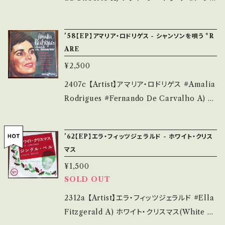
は ■■■状態・説明 / 発送について■■■ を
e/状態説明】 S・新品未開封など A・綺麗・キズ
黒いオルフェ B) アルアンダ/ある悲しみ 【Rele
ご覧ください。 https://onbankutsu.thebase.i
等も無く、痛みも薄い B・多少痛み・キズなど見
ase/Label/Note】 1968 / SKV-1007 / グラ
n/items/14252144 お知らせ等は、About 画
'58【EP】アマリア・ロドリゲス - シャンソンを唄う *R
られる C・痛み多・キズ多く痛み多 *その他、+ -
モフォン *ボサノヴァ・ジャズVo 参考視聴: -
面にてご確認ください。 ___
ARE
で補足しています。 *中古という事をご理解して
【Condition】 Jacket/Record：C/B+ (国内盤/
頂ける方のご購入をお願い致します。 Please p
¥2,500
袋ジャケ/ライナー) *ジャケ痛み、角スレ多 __
urchase it if you understand that it is se
_______________________ 【Abou
2407c 【Artist】アマリア・ロドリゲス #Amalia
cond hand. *詳しくは ■■■状態・説明 / 発
t the state/状態説明】 S・新品未開封など A・
Rodrigues #Fernando De Carvalho A) 汝
送について■■■ をご覧ください。 https://on
綺麗・キズ等も無く、痛みも薄い B・多少痛み・キ
がために死す、パリーは夜起きる B) パリのフア
bankutsu.thebase.in/items/14252144 お知
ズなど見られる C・痛み多・キズ多く痛み多 *そ
ド、羊飼いの妻 【Release/Label/Note】 1958
らせ等は、About 画面にてご確認ください。 __
'62【EP】エラ・フィッツジェラルド - ホワイト・クリス
の他、+ - で補足しています。 *中古という事をご
/ DEP 5008 / Ducretet Thomson = 日本デ
_【bid】2510y
マス
理解して頂ける方のご購入をお願い致します。 P
ィスク *ポルトガル/ファド 参考視聴: - 【Con
¥1,500
lease purchase it if you understand that
dition】 Jacket/Record：B/B+ (国内盤/袋ジ
SOLD OUT
it is second hand. *詳しくは ■■■状態・説
ャケ) ________________________
明 / 発送について■■■ をご覧ください。 http
_ 【About the state/状態説明】 S・新品未開
2312a 【Artist】エラ・フィッツジェラルド #Ella
s://onbankutsu.thebase.in/items/1425214
封など A・綺麗・キズ等も無く、痛みも薄い B・多
Fitzgerald A) ホワイト・クリスマス(White C
4 お知らせ等は、About 画面にてご確認くださ