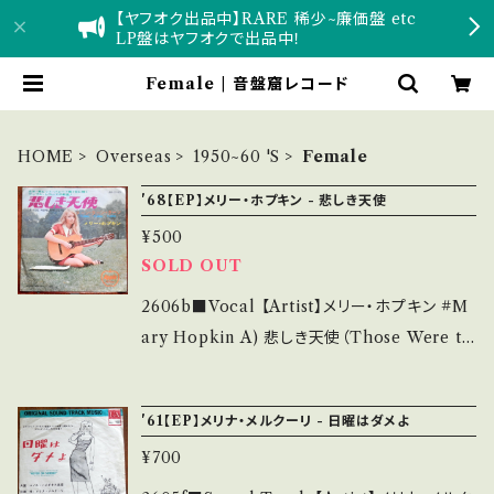
【ヤフオク出品中】RARE 稀少~廉価盤 etc
LP盤はヤフオクで出品中！
Female | 音盤窟レコード
HOME
Overseas
1950~60 'S
Female
'68【EP】メリー・ホプキン - 悲しき天使
¥500
SOLD OUT
2606b■Vocal 【Artist】メリー・ホプキン #M
ary Hopkin A) 悲しき天使（Those Were th
e Days） B) Turn, Turn, Turn 【Release/L
abel/Note】 1968 / AR-2160 / 東芝音工=AP
'61【EP】メリナ・メルクーリ - 日曜はダメよ
PLE *Appleレーベル第1弾、ポール・マッカート
¥700
ニー=プロデュース ■参考視聴■ https://you
tu.be/6e_5SaFui4M?si=g2IeCH8VftBGqt