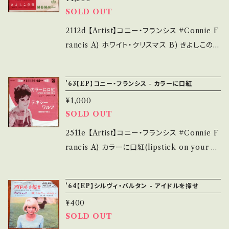
Fr9LrWVU 【Condition】 Jacket/Record：
SOLD OUT
*中古という事をご理解して頂ける方のご購入を
B/B (国内盤/袋ジャケ) *ジャケ黄しみ _____
お願い致します。 Please purchase it if you
____________________ 【About the
2112d 【Artist】コニー・フランシス #Connie F
understand that it is second hand. *詳しく
state/状態説明】 S・新品未開封など A・綺麗・
rancis A) ホワイト・クリスマス B) きよしこの夜
は ■■■状態・説明 / 発送について■■■ を
キズ等も無く、痛みも薄い B・多少痛み・キズな
【Release/Label/Note】 1960 / LL-2090 /
ご覧ください。 https://onbankutsu.thebase.i
ど見られる C・痛み多・キズ多く痛み多 *その
MGM = グラモフォン *X'mas song☆ 視聴■
'63【EP】コニー・フランシス - カラーに口紅
n/items/14252144 お知らせ等は、About 画
他、+ - で補足しています。 *中古という事をご理
OBK219■ https://youtu.be/Koo9M0clCf
面にてご確認ください。 ___
¥1,000
解して頂ける方のご購入をお願い致します。 Ple
I 【Condition】Jacket/Record：B+/B (国内
SOLD OUT
ase purchase it if you understand that it
盤)*この年代にしては良好 ____________
is second hand. *詳しくは ■■■状態・説明
_____________ 【About the state/状
2511e 【Artist】コニー・フランシス #Connie F
/ 発送について■■■ をご覧ください。 https://
態説明】 S・新品未開封など A・綺麗・キズ等も
rancis A) カラーに口紅(lipstick on your co
onbankutsu.thebase.in/items/14252144
無く、痛みも薄い B・多少痛み・キズなど見られ
llar) B) Frankie 【Release/Label/Note】 1
お知らせ等は、About 画面にてご確認ください。
る C・痛み多・キズ多く痛み多 その他、+ - で補
963 / 45S-5004 / コロムビア=MGM *様々
'64【EP】シルヴィ・バルタン - アイドルを探せ
___
足しています。 *中古という事をご理解して頂け
なカヴァーを生んだアメリカンポップス定番♪
る方のご購入をお願い致します。 Please purc
¥400
■参考視聴■ https://youtu.be/vj-wXGs8y
SOLD OUT
hase it if you understand that it is secon
7Y?si=ouNc96XybCmjhViE 【Condition】