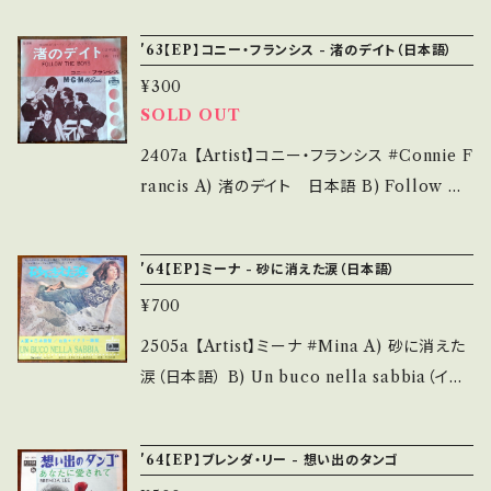
痛み多・キズ多く痛み多 *その他、+ - で補足し
/ MGM * ●状態：ジャケ/盤：C+/C (国内盤)
'63【EP】コニー・フランシス - 渚のデイト（日本語）
ています。 *中古という事をご理解して頂ける方
ジャケ痛み、小キズ多。 【状態説明の見方】Abo
のご購入をお願い致します。 Please purchase
¥300
ut 画面にてご確認ください。 その他、お知ら
SOLD OUT
it if you understand that it is second han
せなどもそちらに載せております。
d. *詳しくは ■■■状態・説明 / 発送について
2407a 【Artist】コニー・フランシス #Connie F
■■■ をご覧ください。 https://onbankutsu.
rancis A) 渚のデイト 日本語 B) Follow Th
thebase.in/items/14252144 お知らせ等は、A
e Boys 英語 【Release/Label/Note】 1963 /
bout 画面にてご確認ください。 ___
LL-2198 / MGM *コメディ映画「渚のデイト」
'64【EP】ミーナ - 砂に消えた涙（日本語）
参考視聴: https://youtu.be/aiYWxNjy3Hs?
¥700
si=6IdDJW2016Onq6jz 【Condition】 Jacke
t/Record：B-/C+ (国内盤) *ジャケ痛み、盤小
2505a 【Artist】ミーナ #Mina A) 砂に消えた
キズ多、インナー欠 ________________
涙（日本語） B) Un buco nella sabbia（イタ
_________ 【About the state/状態説明】
リア語） 【Release/Label/Note】 1964 / FO
S・新品未開封など A・綺麗・キズ等も無く、痛み
N-1041 / ビクター *カンツォーネ 参考視聴: ht
'64【EP】ブレンダ・リー - 想い出のタンゴ
も薄い B・多少痛み・キズなど見られる C・痛み
tps://youtu.be/WSOxTik_lKE?si=IDV8P