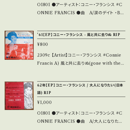
■■ をご覧ください。 https://onbankutsu.th
【Condition】 Jacket/Record：B/B (国内盤)
O1801 ●アーティスト：コニー・フランシス #C
ebase.in/items/14252144 お知らせ等は、Ab
*ジャケしわ黄しみ ________________
ONNIE FRANCIS ●曲 A/涙のデイト ・B/
out 画面にてご確認ください。 ___
_________ 【About the state/状態説明】
ブロークンハート ●説明：1961 / LL-2122 / M
S・新品未開封など A・綺麗・キズ等も無く、痛み
GM * ●状態：ジャケ/盤：C+/C (国内盤) ジャ
'61【EP】コニー・フランシス - 風と共に去りぬ RIP
も薄い B・多少痛み・キズなど見られる C・痛み
ケ痛み、小キズ多。 【状態説明の見方】About
¥800
多・キズ多く痛み多 *その他、+ - で補足してい
画面にてご確認ください。 その他、お知らせな
ます。 *中古という事をご理解して頂ける方のご
どもそちらに載せております。
2309c 【Artist】コニー・フランシス #Connie
購入をお願い致します。 Please purchase it i
Francis A) 風と共に去りぬ(gone with the
f you understand that it is second hand.
wind) B) スワニー 【Release/Label/Note】
*詳しくは ■■■状態・説明 / 発送について■
1961 / LL-2112 / MGM * 参考視聴: https://
■■ をご覧ください。 https://onbankutsu.th
62年【EP】コニー・フランシス / 大人になりたい(日本
youtu.be/mOMtKmlycjo?si=Fyc7fpqFvD
語) RIP
ebase.in/items/14252144 お知らせ等は、Ab
RnQpMj 【Condition】 Jacket/Record：B/B
out 画面にてご確認ください。 ___
¥1,000
+ (国内盤/Wジャケ) _______________
__________ 【About the state/状態説
O1801 ●アーティスト：コニー・フランシス #C
明】 S・新品未開封など A・綺麗・キズ等も無く、
ONNIE FRANCIS ●曲 A/大人になりたい
痛みも薄い B・多少痛み・キズなど見られる C・
・B/かわいいベイビー ●説明：1962 / LL-2141