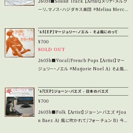
2605f■Sound Track 【Artist】メリナ・メルク
Ma 【Condition】 Jacket/Record：C/B (国内
ーリ、マノス・ハジダキス楽団 #Melina Merco
盤/W Jacket) *ジャケしわ ___________
uri, A) 日曜はダメよ（Never on Sunday）
______________ 【About the state/状
B) Never on Sunday (Vocal) 【Release/La
'65【EP】マージュリー・ノエル - そよ風にのって
態説明】 S・新品未開封など A・綺麗・キズ等も
bel/Note】 1961 / UAT-1030 / ビクター *'61
無く、痛みも薄い B・多少痛み・キズなど見られ
¥700
"Never on Sunday" OST ■参考視聴■ htt
る C・痛み多・キズ多く痛み多 *その他、+ - で補
SOLD OUT
ps://youtu.be/cn5E7x4HZLk?si=5sJMFm
足しています。 *中古という事をご理解して頂け
DKTvqbWLjD 【Condition】 Jacket/Recor
2605b■Vocal/French Pops 【Artist】マー
る方のご購入をお願い致します。 Please purc
d：B-/B (国内盤) *ジャケしわ、小書き込み __
ジュリー・ノエル #Marjorie Noel A) そよ風に
hase it if you understand that it is secon
_______________________ 【Abou
のって(Dans le même wagon) B) 慕情の季
d hand. *詳しくは ■■■状態・説明 / 発送に
t the state/状態説明】 S・新品未開封など A・
節 【Release/Label/Note】 1984 / VIMX-15
ついて■■■ をご覧ください。 https://onbank
'67【EP】ジョーン・バエズ - 日本のバエズ
綺麗・キズ等も無く、痛みも薄い B・多少痛み・キ
63N / ビクター *日本デビューシングル、フレン
utsu.thebase.in/items/14252144 お知らせ
ズなど見られる C・痛み多・キズ多く痛み多 *そ
¥700
チ・ポップ♪ ■参考視聴■ https://youtu.be/
等は、About 画面にてご確認ください。 ___
の他、+ - で補足しています。 *中古という事をご
MQ_Eo6Zn_XE?si=WGkP8u4NY8vlMNj
2605b■Folk 【Artist】ジョーン・バエズ #Joa
理解して頂ける方のご購入をお願い致します。 P
9 【Condition】 Jacket/Record：B/A- (国内
n Baez A) 風に吹かれて/フォーチュン B) 今
lease purchase it if you understand that
盤/W Jacket) *ジャケ内微しみ、インナー書き
日の日はさようなら/勝利を我らに 【Release/L