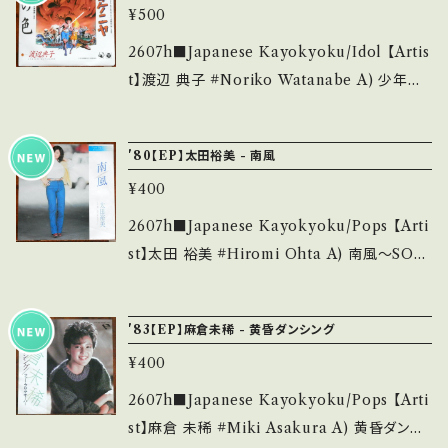
thebase.in/items/14252144 お知らせ等は、A
C・痛み多・キズ多く痛み多 *その他、+ - で補足
¥500
s://youtu.be/b4Ko9oVRzrA?si=TsvY0tvP
bout 画面にてご確認ください。 ___
しています。 *中古という事をご理解して頂ける
L_D7RDsp 【Condition】 Jacket/Record：
2607h■Japanese Kayokyoku/Idol 【Artis
方のご購入をお願い致します。 Please purcha
B/A (国内盤) ___________________
t】渡辺 典子 #Noriko Watanabe A) 少年ケ
se it if you understand that it is second
______ 【About the state/状態説明】 S・新
ニヤ B) 花の色 【Release/Label/Note】 198
hand. *詳しくは ■■■状態・説明 / 発送につ
品未開封など A・綺麗・キズ等も無く、痛みも薄
4 / AH-407 / コロムビア *デビュー・シングル/
いて■■■ をご覧ください。 https://onbanku
'80【EP】太田裕美 - 南風
い B・多少痛み・キズなど見られる C・痛み多・
同名アニメ映画主題歌 A)作詞:阿木燿子, 作曲:
tsu.thebase.in/items/14252144 お知らせ等
キズ多く痛み多 *その他、+ - で補足しています。
¥400
宇崎竜童/ B)作詞:三浦徳子, 作曲:財津和夫 ■
は、About 画面にてご確認ください。 ___
*中古という事をご理解して頂ける方のご購入を
参考視聴■ https://youtu.be/Xj3MP9RQSF
2607h■Japanese Kayokyoku/Pops 【Arti
お願い致します。 Please purchase it if you
w?si=xuKm87FNIlR9delE 【Condition】 Ja
st】太田 裕美 #Hiromi Ohta A) 南風～SOU
understand that it is second hand. *詳しく
cket/Record：B+/A (国内盤/BagJacket/SH
TH WIND～ B) 想い出の『赤毛のアン』 【Rel
は ■■■状態・説明 / 発送について■■■ を
EET) ________________________
ease/Label/Note】 1980 / 06SH-734 / CB
ご覧ください。 https://onbankutsu.thebase.i
'83【EP】麻倉未稀 - 黄昏ダンシング
_ 【About the state/状態説明】 S・新品未開
Sソニー *17th /「キリンオレンジ」CM ■参考視
n/items/14252144 お知らせ等は、About 画
封など A・綺麗・キズ等も無く、痛みも薄い B・多
¥400
聴■ https://youtu.be/0AQEMN02EeQ?si
面にてご確認ください。 ___
少痛み・キズなど見られる C・痛み多・キズ多く
=Vh1vC7FLiSB3AcQn 【Condition】 Jacke
2607h■Japanese Kayokyoku/Pops 【Arti
痛み多 *その他、+ - で補足しています。 *中古と
t/Record：B/A (国内盤) ____________
st】麻倉 未稀 #Miki Asakura A) 黄昏ダンシ
いう事をご理解して頂ける方のご購入をお願い