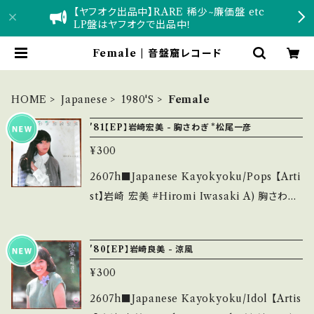
【ヤフオク出品中】RARE 稀少~廉価盤 etc
LP盤はヤフオクで出品中！
Female | 音盤窟レコード
HOME
Japanese
1980'S
Female
'81【EP】岩崎宏美 - 胸さわぎ *松尾一彦
¥300
2607h■Japanese Kayokyoku/Pops 【Arti
st】岩崎 宏美 #Hiromi Iwasaki A) 胸さわぎ
B) 潮風の物語 【Release/Label/Note】 1981
/ SV-7076 / ビクター *23th/作詞曲:松尾一彦
'80【EP】岩崎良美 - 涼風
（オフコース） ■参考視聴■ https://youtu.b
¥300
e/73sg34bO0aY?si=ZYtRC6c1C1QdGYM
T 【Condition】 Jacket/Record：B/A (国内
2607h■Japanese Kayokyoku/Idol 【Artis