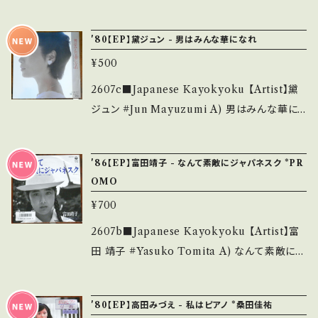
_____________ 【About the state/状
ング B) ファー・フロム・オーバー（FAR FROM
致します。 Please purchase it if you under
態説明】 S・新品未開封など A・綺麗・キズ等も
OVER） 【Release/Label/Note】 1983 / K0
stand that it is second hand. *詳しくは ■
'80【EP】黛ジュン - 男はみんな華になれ
無く、痛みも薄い B・多少痛み・キズなど見られ
7S-502 / KING *8th / A)TBSドラマ『さよな
■■状態・説明 / 発送について■■■ をご覧く
る C・痛み多・キズ多く痛み多 *その他、+ - で補
¥500
らを教えて』挿入歌 B)映画『ステイン・アライブ』
ださい。 https://onbankutsu.thebase.in/ite
足しています。 *中古という事をご理解して頂け
劇中歌カバー ■参考視聴■ https://youtu.b
2607c■Japanese Kayokyoku 【Artist】黛
ms/14252144 お知らせ等は、About 画面にて
る方のご購入をお願い致します。 Please purc
e/rQIScixd778?si=m6crKQ1PfenjnJs4 【Co
ジュン #Jun Mayuzumi A) 男はみんな華に
ご確認ください。 ___
hase it if you understand that it is secon
ndition】 Jacket/Record：B/B+ (国内盤) __
なれ B) 愛に死す 【Release/Label/Note】 1
d hand. *詳しくは ■■■状態・説明 / 発送に
_______________________ 【Abou
980 / 07SH-835 / CBSソニー * ■参考視聴
ついて■■■ をご覧ください。 https://onbank
'86【EP】富田靖子 - なんて素敵にジャパネスク *PR
t the state/状態説明】 S・新品未開封など A・
■ https://youtu.be/R6eZHDwfQLs?si=Vu
utsu.thebase.in/items/14252144 お知らせ
OMO
綺麗・キズ等も無く、痛みも薄い B・多少痛み・キ
-GZ1ecdZefwEMU 【Condition】 Jacket/R
等は、About 画面にてご確認ください。 ___
ズなど見られる C・痛み多・キズ多く痛み多 *そ
¥700
ecord：B/B (国内盤) *盤=曇りあり（視聴問題
の他、+ - で補足しています。 *中古という事をご
なし） ________________________
2607b■Japanese Kayokyoku 【Artist】富
理解して頂ける方のご購入をお願い致します。 P
_ 【About the state/状態説明】 S・新品未開
田 靖子 #Yasuko Tomita A) なんて素敵にジ
lease purchase it if you understand that
封など A・綺麗・キズ等も無く、痛みも薄い B・多
ャパネスク B) ときめきアンコール 【Release/L
it is second hand. *詳しくは ■■■状態・説
少痛み・キズなど見られる C・痛み多・キズ多く
abel/Note】 1986 / AH-761 / コロムビア *6t
明 / 発送について■■■ をご覧ください。 http
'80【EP】高田みづえ - 私はピアノ *桑田佳祐
痛み多 *その他、+ - で補足しています。 *中古と
h/同名ドラマ主題歌 【Condition】 Jacket/Re