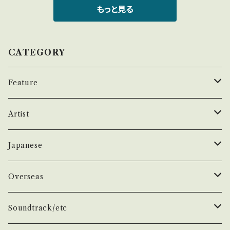
ms/14252144 お知らせ等は、About 画面にて
多 *その他、+ - で補足しています。 *中古という
キング *ボニー・タイラー= カバー/TV「スクー
もっと見る
ご確認ください。 ___
事をご理解して頂ける方のご購入をお願い致し
ルウォーズ」主題歌 ■参考視聴■ https://you
ます。 Please purchase it if you understan
tu.be/D6RvdH4YOWg?si=hC4luU9Bd1jF
d that it is second hand. *詳しくは ■■■
KI2M 【Condition】 Jacket/Record：B/B-
CATEGORY
状態・説明 / 発送について■■■ をご覧くださ
(国内盤) *ジャケしわ、盤反り __________
い。 https://onbankutsu.thebase.in/items/1
_______________ 【About the state/
Feature
4252144 お知らせ等は、About 画面にてご確
状態説明】 S・新品未開封など A・綺麗・キズ等
認ください。 ___
も無く、痛みも薄い B・多少痛み・キズなど見ら
昭和ヒット
Artist
れる C・痛み多・キズ多く痛み多 *その他、+ - で
補足しています。 *中古という事をご理解して頂
50年代
昭和歌謡/演歌
THE BEATLES
Japanese
ける方のご購入をお願い致します。 Please pur
chase it if you understand that it is seco
60年代
演歌/艶歌/お座敷
BEATLES
任侠//軍歌/やさぐれ歌謡
ELVIS, Rock 'n' Roll '50S
1950~60 'S
Overseas
nd hand. *詳しくは ■■■状態・説明 / 発送に
ついて■■■ をご覧ください。 https://onbank
70年代
ムード・コーラス歌謡
Johm
任侠/仁義
Group
日本のロックとフォーク
The Rolling Stones
1970'S
1950~60 'S
Soundtrack/etc
utsu.thebase.in/items/14252144 お知らせ
等は、About 画面にてご確認ください。 ___