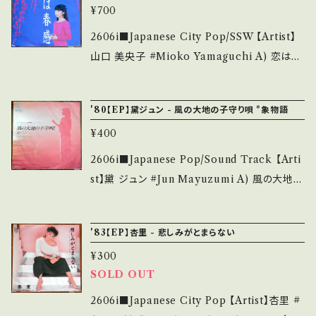
bout 画面にてご確認ください。 ___
しています。 *中古という事をご理解して頂ける
¥700
s://youtu.be/Ljqk07m7Pw8?si=81ATsD0m
方のご購入をお願い致します。 Please purcha
pca7lnN2 B■視聴■OBK324■ https://y
2606i■Japanese City Pop/SSW 【Artist】
se it if you understand that it is second
outu.be/MQ-dV9n5gdc 【Condition】 Jack
山口 美央子 #Mioko Yamaguchi A) 恋は春
hand. *詳しくは ■■■状態・説明 / 発送につ
et/Record：B+/A (国内盤) ___________
風（しゅんらん） B) 月姫 【Release/Label/No
いて■■■ をご覧ください。 https://onbanku
______________ 【About the state/状
te】 1983 / 7A0246 / キャニオン *編曲:後藤次
tsu.thebase.in/items/14252144 お知らせ等
'80【EP】黛ジュン - 風の大地の子守り唄 *象物語
態説明】 S・新品未開封など A・綺麗・キズ等も
利。コーセー化粧品イメージソング ■参考視聴
は、About 画面にてご確認ください。 ___
無く、痛みも薄い B・多少痛み・キズなど見られ
¥400
■ https://youtu.be/aNOPTzkyotk?si=23
る C・痛み多・キズ多く痛み多 *その他、+ - で補
nyjC77h7ccUGZR 【Condition】 Jacket/
2606i■Japanese Pop/Sound Track 【Arti
足しています。 *中古という事をご理解して頂け
Record：B/A- (国内盤) _____________
st】黛 ジュン #Jun Mayuzumi A) 風の大地の
る方のご購入をお願い致します。 Please purc
____________ 【About the state/状態
子守り唄 B) アフリカン・ナイト 【Release/Lab
hase it if you understand that it is secon
説明】 S・新品未開封など A・綺麗・キズ等も無
el/Note】 1980 / 06SH-712 / CBSソニー *
d hand. *詳しくは ■■■状態・説明 / 発送に
'83【EP】杏里 - 悲しみがとまらない
く、痛みも薄い B・多少痛み・キズなど見られる
作詞:阿木燿子、作曲:宇崎竜童、編曲:船山基紀
ついて■■■ をご覧ください。 https://onbank
C・痛み多・キズ多く痛み多 *その他、+ - で補足
¥300
東宝映画「象物語」OST ■参考視聴■ https://
utsu.thebase.in/items/14252144 お知らせ
しています。 *中古という事をご理解して頂ける
SOLD OUT
youtu.be/aNOPTzkyotk?si=23nyjC77h7c
等は、About 画面にてご確認ください。 ___
方のご購入をお願い致します。 Please purcha
cUGZR 【Condition】 Jacket/Record：B
2606i■Japanese City Pop 【Artist】杏里 #
se it if you understand that it is second