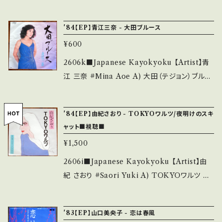
痛み・キズなど見られる C・痛み多・キズ多く痛
別離 B) 風花 【Release/Label/Note】 1986
らせ等は、About 画面にてご確認ください。 __
み多 *その他、+ - で補足しています。 *中古とい
/ RE-739 / テイチク *必殺シリーズ「必殺仕事
_
'84【EP】青江三奈 - 大田ブルース
う事をご理解して頂ける方のご購入をお願い致
人 旋風編」エンディング曲 ■参考視聴■ http
します。 Please purchase it if you underst
¥600
s://youtu.be/x1ajhfw0K3U 【Condition】 J
and that it is second hand. *詳しくは ■■
acket/Record：B-/B+ (国内盤) *レーベルB
2606k■Japanese Kayokyoku 【Artist】青
■状態・説明 / 発送について■■■ をご覧くだ
面書き込み、ジャケしわ ______________
江 三奈 #Mina Aoe A) 大田（テジョン）ブルー
さい。 https://onbankutsu.thebase.in/item
___________ 【About the state/状態説
ス B) ミオ・ミオ・ミオ 【Release/Label/Not
s/14252144 お知らせ等は、About 画面にてご
明】 S・新品未開封など A・綺麗・キズ等も無く、
e】 1984 / SV-7384 / ビクター *1959年安貞
確認ください。 ___
'84【EP】由紀さおり - TOKYOワルツ/夜明けのスキ
痛みも薄い B・多少痛み・キズなど見られる C・
愛=歌唱、韓国歌曲カバー! ■参考視聴■ http
ャット■視聴■
痛み多・キズ多く痛み多 *その他、+ - で補足し
s://youtu.be/qXsrxfhKguE?si=KVeIQkesc
ています。 *中古という事をご理解して頂ける方
¥1,500
CvnacI3 【Condition】 Jacket/Record：B/B
のご購入をお願い致します。 Please purchase
+ (国内盤) *ジャケしわ _____________
2606i■Japanese Kayokyoku 【Artist】由
it if you understand that it is second han
____________ 【About the state/状態
紀 さおり #Saori Yuki A) TOKYOワルツ B)
d. *詳しくは ■■■状態・説明 / 発送について
説明】 S・新品未開封など A・綺麗・キズ等も無
夜明けのスキャット ファンタジー 【Release/La
■■■ をご覧ください。 https://onbankutsu.
く、痛みも薄い B・多少痛み・キズなど見られる
bel/Note】 1984 / ETP-17674 / 東芝EMI *
thebase.in/items/14252144 お知らせ等は、A
'83【EP】山口美央子 - 恋は春風
C・痛み多・キズ多く痛み多 *その他、+ - で補足
B)大名曲四つ打ちver! A■参考視聴■ http