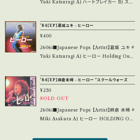
*ジャケしわ、レーベルB)書き込み _______
Yuki Katsuragi A) ハートブレイカー B) ステ
understand that it is second hand. *詳しく
__________________ 【About the st
ージ ライト 【Release/Label/Note】 1985 /
は ■■■状態・説明 / 発送について■■■ を
ate/状態説明】 S・新品未開封など A・綺麗・キ
RD-4086 / ビクター *フジ「スタア誕生」 ■参
ご覧ください。 https://onbankutsu.thebase.i
'84【EP】葛城ユキ - ヒーロー
ズ等も無く、痛みも薄い B・多少痛み・キズなど
考視聴■ https://youtu.be/J5HV2h6NPH
n/items/14252144 お知らせ等は、About 画
見られる C・痛み多・キズ多く痛み多 *その他、+
¥400
o?si=S7WSndZUjG4te2iI 【Condition】 Jac
面にてご確認ください。 ___
- で補足しています。 *中古という事をご理解し
ket/Record：B/B (国内盤) *レーベルB)書き
2606i■Japanese Pops 【Artist】葛城 ユキ #
て頂ける方のご購入をお願い致します。 Please
込み ________________________
Yuki Katsuragi A) ヒーロー Holding Out
purchase it if you understand that it is s
_ 【About the state/状態説明】 S・新品未開
For A Hero B) Fire 【Release/Label/Not
econd hand. *詳しくは ■■■状態・説明 / 発
封など A・綺麗・キズ等も無く、痛みも薄い B・多
e】 1984 / RD-4086 / ビクター *ボニー・タイ
送について■■■ をご覧ください。 https://on
'84【EP】麻倉未稀 - ヒーロー *スクールウォーズ
少痛み・キズなど見られる C・痛み多・キズ多く
ラー= カバー ■参考視聴■ https://youtu.b
bankutsu.thebase.in/items/14252144 お知
痛み多 *その他、+ - で補足しています。 *中古と
¥250
e/XMfddW4tekg?si=sJfp_p7Mwr9jf4R2
らせ等は、About 画面にてご確認ください。 __
いう事をご理解して頂ける方のご購入をお願い
SOLD OUT
【Condition】 Jacket/Record：B/B (国内盤)
_
致します。 Please purchase it if you under
_________________________ 【Ab
2606i■Japanese Pops 【Artist】麻倉 未稀 #
stand that it is second hand. *詳しくは ■
out the state/状態説明】 S・新品未開封など
Miki Asakura A) ヒーロー HOLDING OU
■■状態・説明 / 発送について■■■ をご覧く
A・綺麗・キズ等も無く、痛みも薄い B・多少痛
T FOR A HERO B) 横須賀Break dance
ださい。 https://onbankutsu.thebase.in/ite
み・キズなど見られる C・痛み多・キズ多く痛み
【Release/Label/Note】 1984 / K07S-653 /