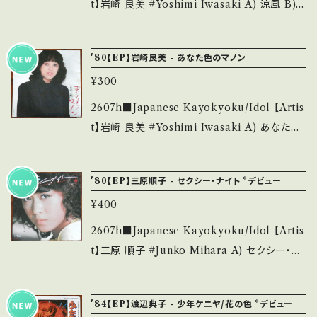
盤) *ジャケ滲み __________________
t】岩崎 良美 #Yoshimi Iwasaki A) 涼風 B)
_______ 【About the state/状態説明】 S・
モーニングコール 【Release/Label/Note】 19
新品未開封など A・綺麗・キズ等も無く、痛みも
80 / C-174 / キャニオン *2nd/作詞:来生えつ
'80【EP】岩崎良美 - あなた色のマノン
薄い B・多少痛み・キズなど見られる C・痛み
こ, 作曲:芳野藤丸 ■参考視聴■ https://yout
多・キズ多く痛み多 *その他、+ - で補足してい
¥300
u.be/6-ve2j3WRoQ?si=YLhs4Mx0L-zUX
ます。 *中古という事をご理解して頂ける方のご
WRj 【Condition】 Jacket/Record：B/A (国
2607h■Japanese Kayokyoku/Idol 【Artis
購入をお願い致します。 Please purchase it i
内盤) *ジャケ微滲み _______________
t】岩崎 良美 #Yoshimi Iwasaki A) あなた色
f you understand that it is second hand.
__________ 【About the state/状態説
のマノン B) 夏のたより 【Release/Label/Not
*詳しくは ■■■状態・説明 / 発送について■
明】 S・新品未開封など A・綺麗・キズ等も無く、
e】 1980 / C-190 / キャニオン *3rd/作詞:なか
■■ をご覧ください。 https://onbankutsu.th
'80【EP】三原順子 - セクシー・ナイト *デビュー
痛みも薄い B・多少痛み・キズなど見られる C・
にし礼, 作曲:芳野藤丸 ■参考視聴■ https://y
ebase.in/items/14252144 お知らせ等は、Ab
痛み多・キズ多く痛み多 *その他、+ - で補足し
¥400
outu.be/g7DnwqinEHQ?si=8nf6uVxZVHx
out 画面にてご確認ください。 ___
ています。 *中古という事をご理解して頂ける方
6BCmh 【Condition】 Jacket/Record：B/B+
2607h■Japanese Kayokyoku/Idol 【Artis
のご購入をお願い致します。 Please purchase
(国内盤) *ジャケ微滲み _____________
t】三原 順子 #Junko Mihara A) セクシー・ナ
it if you understand that it is second han
____________ 【About the state/状態
イト B) ミステイク 【Release/Label/Note】 1
d. *詳しくは ■■■状態・説明 / 発送について
説明】 S・新品未開封など A・綺麗・キズ等も無
980 / K07S-35 / KING *デビュー・シングル/
■■■ をご覧ください。 https://onbankutsu.
'84【EP】渡辺典子 - 少年ケニヤ/花の色 *デビュー
く、痛みも薄い B・多少痛み・キズなど見られる
演奏:亜蘭知子、システム ■参考視聴■ http