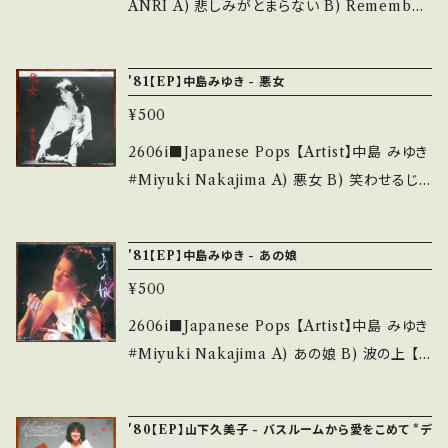
-/A- (国内盤) *ジャケしわ ___________
ANRI A) 悲しみがとまらない B) Remember
hand. *詳しくは ■■■状態・説明 / 発送につ
______________ 【About the state/状
Summer Days 【Release/Label/Note】 198
いて■■■ をご覧ください。 https://onbanku
態説明】 S・新品未開封など A・綺麗・キズ等も
3 / 7X-126 / FOR LIFE *作詞:康珍化、作曲:
tsu.thebase.in/items/14252144 お知らせ等
'81【EP】中島みゆき - 悪女
無く、痛みも薄い B・多少痛み・キズなど見られ
林哲司 編曲:角松敏生 '80s HIT! ■参考視聴
は、About 画面にてご確認ください。 ___
る C・痛み多・キズ多く痛み多 *その他、+ - で補
¥500
■ https://youtu.be/GfH6n3gE0N0?si=LX
足しています。 *中古という事をご理解して頂け
ewBZGsglmjpQRq 【Condition】 Jacket/
2606i■Japanese Pops 【Artist】中島 みゆき
る方のご購入をお願い致します。 Please purc
Record：B/B- (国内盤) *盤=スレ多、スリーブ
#Miyuki Nakajima A) 悪女 B) 笑わせるじゃ
hase it if you understand that it is secon
欠 _________________________
ないか 【Release/Label/Note】 1981 / 7A01
d hand. *詳しくは ■■■状態・説明 / 発送に
【About the state/状態説明】 S・新品未開封
22 / キャニオン *11th HIT! ■参考視聴■ htt
ついて■■■ をご覧ください。 https://onbank
'81【EP】中島みゆき - あの娘
など A・綺麗・キズ等も無く、痛みも薄い B・多少
ps://youtu.be/ZkyCrUolctw?si=LxHFQy
utsu.thebase.in/items/14252144 お知らせ
痛み・キズなど見られる C・痛み多・キズ多く痛
¥500
5E6UL_6p2w 【Condition】 Jacket/Recor
等は、About 画面にてご確認ください。 ___
み多 *その他、+ - で補足しています。 *中古とい
d：B/B+ (国内盤) _________________
2606i■Japanese Pops 【Artist】中島 みゆき
う事をご理解して頂ける方のご購入をお願い致
________ 【About the state/状態説明】
#Miyuki Nakajima A) あの娘 B) 波の上 【R
します。 Please purchase it if you underst
S・新品未開封など A・綺麗・キズ等も無く、痛み
elease/Label/Note】 1981 / 7A0325 / キャ
and that it is second hand. *詳しくは ■■
も薄い B・多少痛み・キズなど見られる C・痛み
ニオン *14th 井上堯之=編曲/オリジナルアルバ
■状態・説明 / 発送について■■■ をご覧くだ
'80【EP】山下久美子 - バスルームから愛をこめて *デ
多・キズ多く痛み多 *その他、+ - で補足してい
ム未収録 ■参考視聴■ https://youtu.be/6Yt