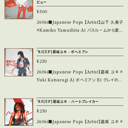
さい。 https://onbankutsu.thebase.in/item
ビュー
ます。 *中古という事をご理解して頂ける方のご
WjFRTg28?si=PwEFoTNcsPCySFay 【Co
s/14252144 お知らせ等は、About 画面にてご
購入をお願い致します。 Please purchase it i
¥500
ndition】 Jacket/Record：B/A (国内盤) ___
確認ください。 ___
f you understand that it is second hand.
______________________ 【About
2606i■Japanese Pops 【Artist】山下 久美子
*詳しくは ■■■状態・説明 / 発送について■
the state/状態説明】 S・新品未開封など A・綺
#Kumiko Yamashita A) バスルームから愛を
■■ をご覧ください。 https://onbankutsu.th
麗・キズ等も無く、痛みも薄い B・多少痛み・キズ
こめて B) Follow you 【Release/Label/No
ebase.in/items/14252144 お知らせ等は、Ab
など見られる C・痛み多・キズ多く痛み多 *その
te】 1980 / AK-651-A / コロムビア *総立ちの
out 画面にてご確認ください。 ___
'83【EP】葛城ユキ - ボヘミアン
他、+ - で補足しています。 *中古という事をご理
女王デビュー！ ■参考視聴■ https://youtu.b
解して頂ける方のご購入をお願い致します。 Ple
¥250
e/-XlM4CEBx7M?si=97lPvas6iLt0FEUx
ase purchase it if you understand that it
【Condition】 Jacket/Record：B/A (国内盤)
2606i■Japanese Pops 【Artist】葛城 ユキ #
is second hand. *詳しくは ■■■状態・説明
*ジャケしわ ____________________
Yuki Katsuragi A) ボヘミアン B) グレイの朝
/ 発送について■■■ をご覧ください。 https://
_____ 【About the state/状態説明】 S・新
に 【Release/Label/Note】 1983 / RD-4070
onbankutsu.thebase.in/items/14252144
品未開封など A・綺麗・キズ等も無く、痛みも薄
/ ビクター *大友裕子カバー/A)作詞:飛鳥涼、作
お知らせ等は、About 画面にてご確認ください。
'85【EP】葛城ユキ - ハートブレイカー
い B・多少痛み・キズなど見られる C・痛み多・
曲:井上大輔 ■参考視聴■ https://youtu.be/
___
キズ多く痛み多 *その他、+ - で補足しています。
¥250
7VXwlZZW2JM?si=hainB_I68hSJdZcK
*中古という事をご理解して頂ける方のご購入を
【Condition】 Jacket/Record：B-/B (国内盤)
2606i■Japanese Pops 【Artist】葛城 ユキ #
お願い致します。 Please purchase it if you