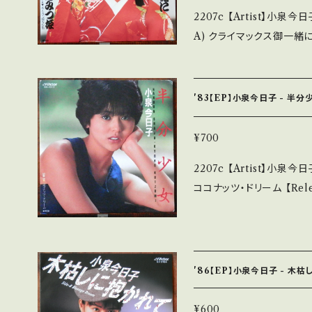
2207c 【Artist】小泉
stand that it is second hand. *詳しくは ■■■
A) クライマックス御一緒に B) あんみつ
について■■■ をご覧ください。 https://onbankutsu.th
Note】 1984 / SV-7
tems/14252144 お知らせ等は、About 画面にてご確認ください。 __
詞:森雪之丞、作曲:井上大輔 A)
_
MVoE 【Condition】 Jacket/Record：B+/A (国内盤/初回セミハー
'83【EP】小泉今日子 - 半
ド袋ジャケ/ライナー) _________________________ 【Ab
out the state/状態
¥700
痛みも薄い B・多少痛み・
2207c 【Artist】小泉今日子 #Kyoko Koizumi A) 半分少
多 その他、+ - で補足しています。 *中古という事をご理解して頂ける
ココナッツ・ドリーム 【Release/Label/Note】 1983 / SV-7317 / ビ
方のご購入をお願い致します。 Ple
クター *6th /作詞:橋本淳
and that it is second hand. *詳しくは ■■■状態・
tu.be/220KV8WmbdI 【Condition】 Jacket/Record：B/A (国内
ついて■■■ をご覧ください。 https://onbankutsu.thebase
盤/初回セミハード袋ジャケ/ライナー
________________ 【About the state/状態説明】 S・新
'86【EP】小泉今日子 - 木
開封など A・綺麗・キズ等
られる C・痛み多・キズ多く痛み多 その他、+ - で補足
¥600