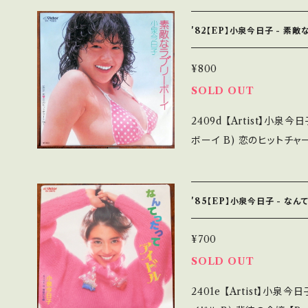
_______ 【About the state/状態説明】 S・新品未開封など A・綺
麗・キズ等も無く、痛みも薄
'82【EP】小泉今日子 - 素
多・キズ多く痛み多 *その他、+ - で補足しています。 *中古
ご理解して頂ける方のご購入をお
¥800
if you understand that it is 
SOLD OUT
態・説明 / 発送について■■■ をご覧くださ
2409d 【Artist】小泉今日子 #Kyoko Koizumi A) 素敵な
u.thebase.in/items/14252144 お知らせ等は、Ab
ボーイ B) 恋のヒットチャートNo.1 【Release/Label/
認ください。 ___
SV-7225 / ビクター *
穂口雄右 【Condition】 Jacket/Record：B/A- (国内盤/3つ折りピン
ナップ) _________________________ 【About the stat
'85【EP】小泉今日子 - な
e/状態説明】 S・新品未
B・多少痛み・キズなど見ら
¥700
- で補足しています。 *中古という事をご理解して頂ける方のご購入を
SOLD OUT
お願い致します。 Please purch
2401e 【Artist】小泉今日子 #Kyoko Koizumi A) なんてっ
s second hand. *詳しくは ■■■状態・説明 / 発送について■■■