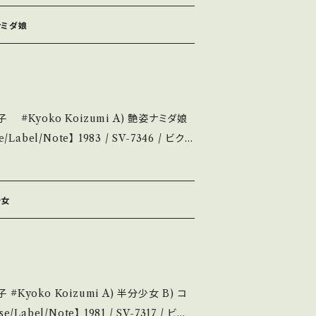
QJMVoE 【Condition】 Jacke
_
ナミダ娘
/状態説明】 S・新品未開封など A・綺麗・キズ等も
痛み・キズなど見られる C・痛み多・キズ多く
Please purchase it if you und
yoko Koizumi A) 艶姿ナミダ娘
 ■■■状態・説明 / 発
su.thebase.i
outu.be/RGSF__HSUiY 【Conditi
_______________
207
少女
い B・多少痛み・キズなど見られる C・痛み
致します。 Please purchase it i
econd hand. *詳しくは ■■■状
B) コ
い。 https://onbankuts