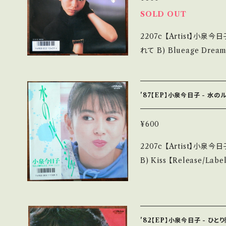
古という事をご理解して頂け
SOLD OUT
purchase it if you unders
2207c 【Artist】小泉今日子 #Kyoko Koizumi A) 木枯
は ■■■状態・説明 / 発送につ
れて B) Blueage Dream 【Release/Label/Note】 1986 / SV-9
onbankutsu.thebase.in/items/
4 / ビクター *20th /
画面
ttps://youtu.be/220KV8WmbdI 【Condition】
A/A (国内盤/Wジャケ) _________________________
'87【EP】小泉今日子 - 水の
【About the state
無く、痛みも薄い B・多少
¥600
痛み多 その他、+ - で補足しています。 *中古という事をご理解して頂
2207c 【Artist】小泉今日子 #Kyoko Koizumi A) 水の
ける方のご購入をお願い致します。 
B) Kiss 【Release/Label/Note】 1987 / SV-9218 / ビクター *21t
erstand that it is second hand. *詳しくは
h /作詞:松本隆、作曲:筒美京
送について■■■ をご覧ください。 https://onbankut
outu.be/xB0ASKeCB6s 【Condition】 Jacket/Record：A/A 
n/items/14252144 お知らせ等は、About 画面にてご確認ください。
内盤/Wジャケ) _________________________ 【About t
___【Successful bid】2
he state/状態説明】 
'82【EP】小泉今日子 - ひと