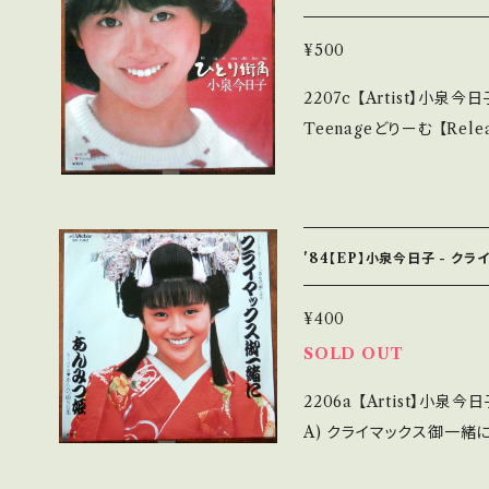
も薄い B・多少痛み・キズな
の他、+ - で補足しています。 *中古という事をご理解して頂ける方のご
¥500
購入をお願い致します。 Please 
2207c 【Artist】小泉今日子 #Kyoko Koizumi A) ひとり街
at it is second hand. *詳しくは ■■■状態・説明 / 発送について■
Teenageどりーむ 【Release/Label/Note】 1982 / SV-7251 / ビク
■■ をご覧ください。 https://onbankutsu.thebase.in/items/1425
ター *3rd。初オリジナル曲！ A
Nkl_k 【Condition】 Jacket/Record：B/A (国内盤) ________
_________________ 【About the state/状態説明】
未開封など A・綺麗・キズ
'84【EP】小泉今日子 - ク
見られる C・痛み多・キズ多く痛み多 その他、+ - 
中古という事をご理解して頂
¥400
e purchase it if you und
SOLD OUT
くは ■■■状態・説明 / 発
2206a 【Artist】小泉
s://onbankutsu.thebase.in/it
A) クライマックス御一緒に B) あんみつ
Note】 1984 / SV-7