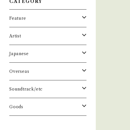
CATEGORY
Feature
昭和ヒット
Artist
50年代
昭和歌謡/演歌
THE BEATLES
Japanese
60年代
演歌/艶歌/お座敷
BEATLES
任侠//軍歌/やさぐれ歌謡
ELVIS, Rock 'n' Roll '50S
1950~60 'S
Overseas
70年代
ムード・コーラス歌謡
Johm
任侠/仁義
Group
日本のロックとフォーク
The Rolling Stones
1970'S
1950~60 'S
Soundtrack/etc
80年代
マイナー・ディープ歌謡
Paul
軍歌/戦時歌謡
Male
ロック歌謡
Group
Group
グループサウンズ/ウェスタン＆ロカビ
ザ・スパイダース 関連
1980'S
1970'S
邦画
Goods
リー
演歌ヒット
ビート・グルーヴ歌謡
George
やさぐれ歌謡
Female
70年代ロック
Male
Male
スパイダース
Group
Group
ドラマ
ザ・タイガース /沢田研二
俳優/喜劇役者/純音楽/音頭
1980'S
洋画
Book