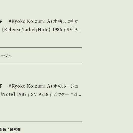
る方のご購入をお願い致します。 Please
tand that it is second hand. *詳しく
しに抱か
いて■■■ をご覧ください。 https://
18
14252144 お知らせ等は、About
作詞曲:高見沢俊彦、編曲::井上鑑 A)参考視聴:h
にてご確認ください。 ___
 Jacket/Record：
ルージュ
/状態説明】 S・新品未開封など A・綺麗・キズ等も
痛み・キズなど見られる C・痛み多・キズ多く
ルージュ
Please purchase it if you und
 ■■■状態・説明 / 発
平、編曲:大村雅朗 A)参考視聴:https://y
su.thebase.i
(国
209
S・新品未開封など A・綺麗・キズ等も無く、痛み
り街角 *通常盤