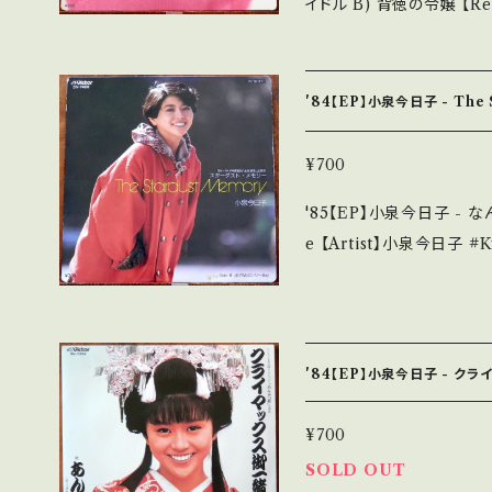
イドル B) 背徳の令嬢 【Release/Label/Note】 1985 / SV-9073 /
をご覧ください。 https://onbankutsu.thebase.in/items/14252144
ビクター *17th /(A)作詞:秋元康、作曲
et/Record：B/B (国内盤/ライナー/初回セミハード) __________
_______________ 【About the state/状態説明】 S・新品未開
'84【EP】小泉今日子 - The
封など A・綺麗・キズ等も
れる C・痛み多・キズ多く痛み多 *その他、+
¥700
古という事をご理解して頂け
'85【EP】小泉今日子 - な
purchase it if you unders
e 【Artist】小泉今日子 #Kyoko Koizumi A) スターダスト・メモリー
は ■■■状態・説明 / 発送につ
B) 涙のMyロンリーBoy 【Release/Label/Note】 1984 / SV-7460
onbankutsu.thebase.in/items/
/ ビクター *13th /作
画面
上鑑 【Condition】 Jacket/Record：B/A (国内盤/ライナー/初回セミ
ハード) *ジャケ角すれ _________________________ 【A
'84【EP】小泉今日子 - ク
bout the state/状
く、痛みも薄い B・多少痛
¥700
み多 *その他、+ - で補足しています。 *中古という事をご理解して頂け
SOLD OUT
る方のご購入をお願い致します。 Pl