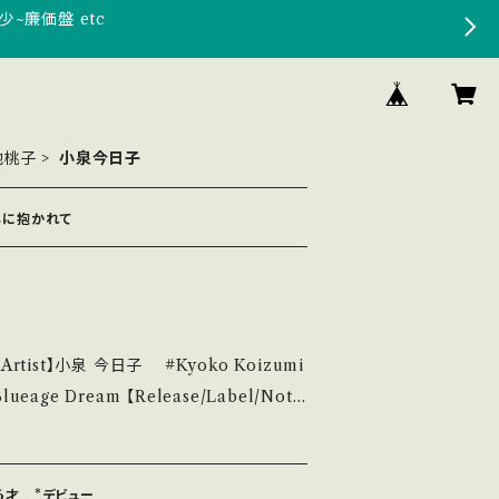
少~廉価盤 etc
池桃子
小泉今日子
枯しに抱かれて
l 【Artist】小泉 今日子 #Kyoko Koizumi
 【Release/Label/Not
/ ビクター *20th /作詞・曲:高見沢俊彦、編曲:井
u.be/220KV8WmbdI 【Conditio
____
16才 *デビュー