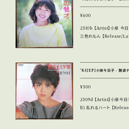
_____________ 【About the state/状態説明】 S・新品未開封
など A・綺麗・キズ等も無
¥600
る C・痛み多・キズ多く痛み多 *その他、+ -
2510b 【Artist】小泉 今日子 #Kyoko Koizumi A) 私の16
という事をご理解して頂ける方
三色れもん 【Release/Label/Note】 1982 / SV-7200 / ビクター *
urchase it if you underst
デビュー盤/*森まどか「ね
■■■状態・説明 / 発送について■
【Condition】 Jacket/Record：B+/B+ 
bankutsu.thebase.in/items/14252
___________________ 【About the state/
にてご確認ください。 ___
品未開封など A・綺麗・キ
'83【EP】小泉今日子 - 艶姿
ど見られる C・痛み多・キズ多く痛み多
す。 *中古という事をご理解して頂ける方のご購入をお願い致します。 P
¥500
lease purchase it if yo
2509d 【Artist】小泉今日子 #K
詳しくは ■■■状態・説明 
B) 乱れるハート 【Release/Label/Note】 1983 / SV-7346 / ビクタ
tps://onbankutsu.thebase.in
ー *7th A)参考視聴:https://y
on】 Jacket/Record：B+/A (国内盤) ___