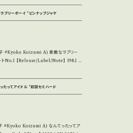
い B・多少痛み・キズなど見られる C・痛み
敵なラブリーボーイ *ピンナップジャケ
という事を
願い致します。 Please purchase it
second hand. *詳しくは ■■■状
い。 https://onbankuts
ラブリー
out 画面にてご確
Note】 1982 /
2nd / 林寛子 カヴァー曲 作詞:千家和也、作曲:
んてったってアイドル *初回セミハード
開封など A・綺麗・キズ等も無く、痛みも薄い
れる C・痛み多・キズ多く痛み多 *その他、+
ase it if you understand that it i
たってア