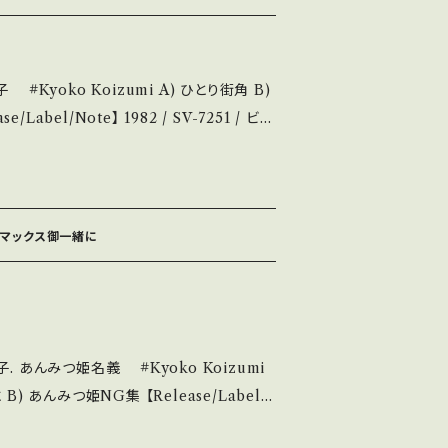
ど見られる C・痛み多・キズ多く痛み多 そ
purchase it if you understand th
角 B)
)参考視聴:https://youtu.be/PR086B
2144 お知らせ等は、About 画面にてご確認ください。 ___
 S・新品
等も無く、痛みも薄い B・多少痛み・キズなど
ライマックス御一緒に
で補足しています。 *
ける方のご購入をお願い致します。 Pleas
erstand that it is second hand. *詳し
送について■■■ をご覧ください。 http
今日子. あんみつ姫名義 #Kyoko Koizumi
ems/14252144 お知らせ等は、Abou
姫NG集 【Release/Label/
t 画面にてご確認ください。 ___
362 / ビクター *8th/TV『あんみつ姫』主題歌