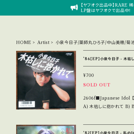
【ヤフオク出品中】RARE 稀
LP盤はヤフオクで出品中！
HOME
Artist
小泉今日子/薬師丸ひろ子/中山美穂/菊
'86【EP】小泉今日子 - 木
¥700
SOLD OUT
2606f■Japanese Ido
A) 木枯しに抱かれて B) Blueage Dream
e】 1986 / SV-9184 
上鑑 ■参考視聴■ https://yout
n】 Jacket/Record：B+/B+ (国内盤/W Jacket) ________
'82【EP】小泉今日子 - 私の