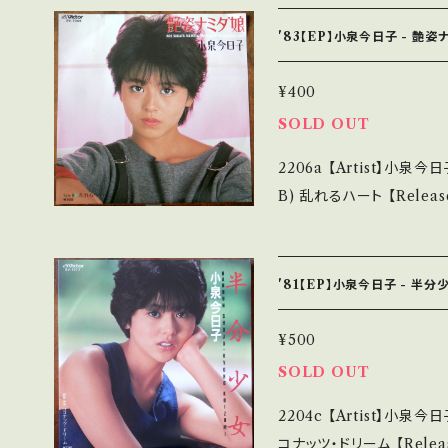
A)参考視聴:https://youtu.be/svtJt
t/Record：B+/A (国内盤) ________________________
'83【EP】小泉今日子 - 艶姿
【About the state
無く、痛みも薄い B・多少
¥400
痛み多 その他、+ - で補足しています。 *中古という事をご理解して頂
SOLD OUT
ける方のご購入をお願い致します。 
2206a 【Artist】小泉今日子 #K
erstand that it is second hand. *詳しくは
B) 乱れるハート 【Release/Label/Note】 1983 / SV-7346 / ビクタ
送について■■■ をご覧ください。 https://onbankut
ー *7th A)参考視聴:https://y
n/items/14252144 お知らせ等は、About 画面にてご確認ください。
on】 Jacket/Record：B/B+ (国内盤) ___
___【Successful bid】2
_______ 【About the state/状態説明】 S・新品未開封など A・綺
'81【EP】小泉今日子 - 半分
麗・キズ等も無く、痛みも薄
多・キズ多く痛み多 その他、+ - で補足しています。 *中古という事をご
¥500
理解して頂ける方のご購入をお願い
SOLD OUT
f you understand that it is s
2204c 【Artist】小泉今日子 #Kyoko Koizumi A) 半分少女 
態・説明 / 発送について■■■ をご覧くださ
コナッツ・ドリーム 【Release/Label/Note】 1981 / SV-7317 / ビク