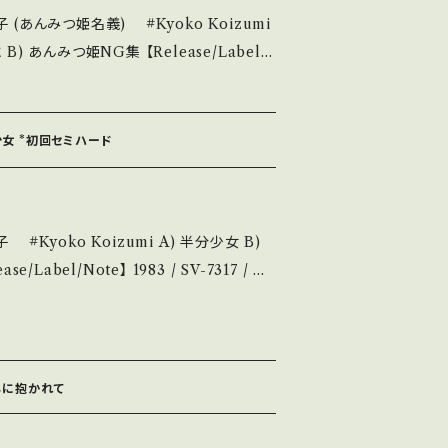
今日子 (あんみつ姫名義) #Kyoko Koizumi
状態・説明 / 発送
姫NG集 【Release/Label/
ebase.in/i
362 / ビクター *8th/TV『あんみつ姫』主題歌 作
参考視聴:https://youtu.be/svtJtQJ
分少女 *初回セミハード
説明】 S・新品未開封など A・綺麗・キズ等も無く、
キズなど見られる C・痛み多・キズ多く痛み
女 B)
ase purchase it if you underst
、作曲:筒美京平 A)参考視聴:https://you
説明 / 発送に
.in/ite
) *ジャケ角すれ _________
ms/14252144 お知らせ等は、About 画面にてご確認ください。 ___
品未
枯しに抱かれて
も無く、痛みも薄い B・多少痛み・キズなど見
しています。 *中