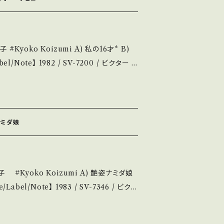
く、痛みも薄い B・多少痛み・キズなど見られ
 で補足しています。 *中古
才* B)
のご購入をお願い致します。 Please p
and that it is second hand. *詳しくは
え・ねえ・ねえ」カバー曲。 ■参考視聴■ -
■■ をご覧ください。 https://on
(国内盤/Wジャケ) ______
144 お知らせ等は、About 画面
状態説明】 S・新
ズ等も無く、痛みも薄い B・多少痛み・キズな
ナミダ娘
 *その他、+ - で補足していま
u understand that it is second hand. *
yoko Koizumi A) 艶姿ナミダ娘
/ 発送について■■■ をご覧ください。 ht
/items/14252144 お知らせ等は、Ab
outu.be/RGSF__HSUiY 【Conditi
out 画面にてご確認ください。 ___
_______________