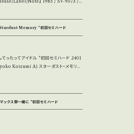
:筒美京平 【Condition】 Jack
お知らせ等は、About 画面にてご確認ください。 ___【bid】2409y
 Stardust Memory *初回セミハード
無く、痛みも薄い B・多少痛み・キズなど見ら
 - で補足しています。 *中
る方のご購入をお願い致します。 Please
んてったってアイドル *初回セミハード 2401
tand that it is second hand. *詳しく
いて■■■ をご覧ください。 https://
14252144 お知らせ等は、About
詞:高見沢俊彦,高橋研、作曲:高見沢俊彦 編曲:井
にてご確認ください。 ___
ライマックス御一緒に *初回セミハード
態説明】 S・新品未開封など A・綺麗・キズ等も無
み・キズなど見られる C・痛み多・キズ多く痛
ease purchase it if you under