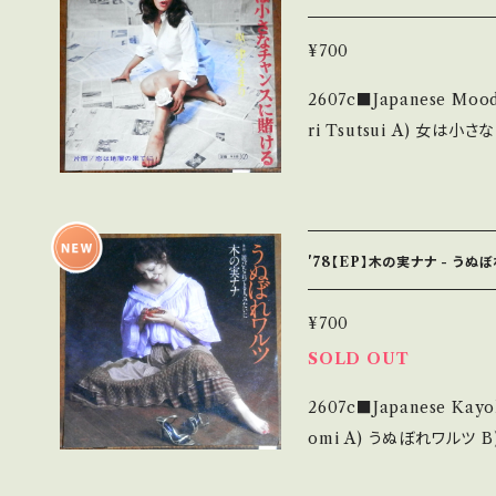
麗・キズ等も無く、痛みも薄
多・キズ多く痛み多 *その他、+ - で補足しています。 *中古
¥700
ご理解して頂ける方のご購入をお
2607c■Japanese Mood 
if you understand that it is 
ri Tsutsui A) 女は小さなチャンスに賭ける B) 恋は地層の果てに 【R
態・説明 / 発送について■■■ をご覧くださ
elease/Label/Note】 
u.thebase.in/items/14252144 お知らせ等は、Ab
やさぐれ歌謡, NICE! ■参考
認ください。 ___
5o?si=VDCqTtKAj9pS-I7R 【Condition】 Jacket/Rec
(国内盤) _________________________ 【About the sta
'78【EP】木の実ナナ - うぬ
te/状態説明】 S・新品未
B・多少痛み・キズなど見ら
¥700
- で補足しています。 *中古という事をご理解して頂ける方のご購入を
SOLD OUT
お願い致します。 Please purch
2607c■Japanese Kayokyok
s second hand. *詳しくは ■■■状態・説明 / 発送について■■■
omi A) うぬぼれワルツ B) 遊びなれている人みたいに 【Release/La
をご覧ください。 https://onbankutsu.thebase.in/items/14252144
bel/Note】 1978 / 3