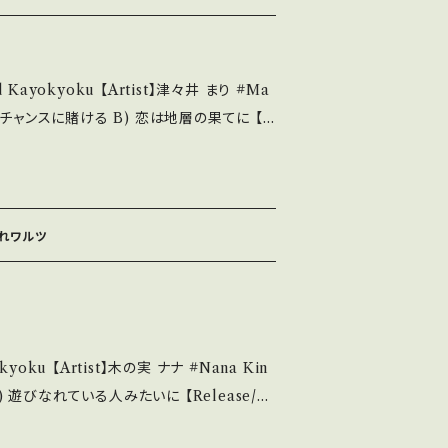
い B・多少痛み・キズなど見られる C・痛み
という事を
願い致します。 Please purchase it
Kayokyoku 【Artist】津々井 まり #Ma
second hand. *詳しくは ■■■状
い。 https://onbankuts
1970 / JRT-1116 / ビクター *3rd.ムーディー
out 画面にてご確
視聴■ https://youtu.be/1fWrv4GUr
ord：B/B
ぼれワルツ
開封など A・綺麗・キズ等も無く、痛みも薄い
れる C・痛み多・キズ多く痛み多 *その他、+
ase it if you understand that it i
u 【Artist】木の実 ナナ #Nana Kin
B-134 / TRIO *作詞:門谷憲二 作曲:西島三重
お知らせ等は、About 画面にてご確認ください。 ___