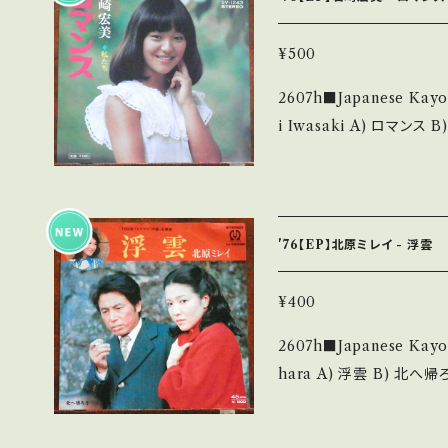
tate/状態説明】 S・新
い B・多少痛み・キズなど
¥500
他、+ - で補足しています。 *中古という事をご理解して頂ける方のご購
2607h■Japanese Kayokyo
入をお願い致します。 Please p
i Iwasaki A) ロマンス B) 私たち 【Release/Label/Note】 1975 /
it is second hand. *詳しくは ■■■状態・説明 / 発送について■■
SV-1243 / ビクター *2
■ をご覧ください。 https://onbankutsu.thebase.in/items/142521
T TUNE! ■参考視聴■ http
uhN1Vnt4y4rGJK 【Condition】 Jacket/Record：B/B+ (国内盤)
_________________________ 【
'76【EP】北原ミレイ - 浮雲
説明】 S・新品未開封など 
痛み・キズなど見られる C・痛
¥400
足しています。 *中古という事をご理解して頂ける方のご購入をお願い
2607h■Japanese Kayokyoku
致します。 Please purchase 
hara A) 浮雲 B) 北へ帰ろう 【Release/Label/Note】 1976 / L-12
nd hand. *詳しくは ■■■状態・説明 / 発送について■■■ をご覧く
99P / ワーナー *A)TB
ださい。 https://onbankutsu.thebase.in/items/14252144 お知ら
outu.be/BExa79OPSgg?si=L