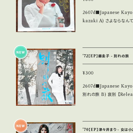
他、+ - で補足しています。 *中古という事をご理解して頂ける方のご購
2607d■Japanese Kayokyo
入をお願い致します。 Please p
kazaki A) さよならなんて云わないで B) 春の目覚め 【Release/La
it is second hand. *詳しくは ■■■状態・説明 / 発送について■■
bel/Note】 1973 / T
■ をご覧ください。 https://onbankutsu.thebase.in/items/142521
筒美京平 ■参考視聴■ https
KWNYDHAWSNxywo 【Condition】 Jacket/Record：B/B (国内
盤/W Jacket) *ジャケ微シミ _________________
'72【EP】藤圭子 - 別れの旅
__ 【About the state/状態説明】 S・新品未開封など A・綺麗・キズ
等も無く、痛みも薄い B・
¥300
多く痛み多 *その他、+ - で補足しています。 *中古という事をご理解し
2607d■Japanese Kayokyoku 【
て頂ける方のご購入をお願い致します
別れの旅 B) 哀別 【Release/Label/Note】 1972 / JRT-1237 / ビ
understand that it is second hand.
クター *作詞:阿久悠、作曲:猪
発送について■■■ をご覧ください。 https://onban
e/WRL6e5-f86g?si=iCRyA9Sl7LeNW
in/items/14252144 お知らせ等は、About 画面にてご確認ください。
Record：B/B (国内盤) *ジャケシミ ___________________
___
______ 【About the state/状態説明】 S・新品未開封など A・綺
'70【EP】津々井まり - 女