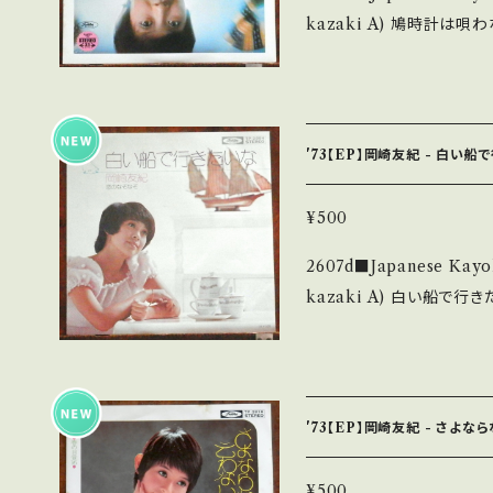
kazaki A) 鳩時計は唄わない/おくさまは18才 B) 花びらの涙/しあわ
cond hand. *詳しくは ■■■状態・説明 / 発送について■■■ をご
せの涙 【Release/Label/Note】 197- / TP-4258 / 東芝音工 ■参
覧ください。 https://onbankutsu.thebase.in/items/14252144 お
考視聴■ - 【Condition】 Jacket/Record：B/B (国内盤/Bag Jac
ket) *ジャケ微シミ _________________________ 【Abo
ut the state/状態説
'73【EP】岡崎友紀 - 白い船
痛みも薄い B・多少痛み・
多 *その他、+ - で補足しています。 *中古という事をご理解して頂ける
¥500
方のご購入をお願い致します。 Ple
2607d■Japanese Kayokyo
and that it is second hand. *詳しくは ■■■状態・
kazaki A) 白い船で行きたいな B) 恋のなぞなぞ 【Release/Label/
ついて■■■ をご覧ください。 https://onbankutsu.thebase
Note】 1973 / TP-2
尾昌晃 ■参考視聴■ https:/
BSyNhHDmnw3A 【Condition】 Jacket/Record：B/B (国内盤/
W Jacket) _________________________ 【About the
'73【EP】岡崎友紀 - さよ
state/状態説明】 S・
い B・多少痛み・キズなど
¥500