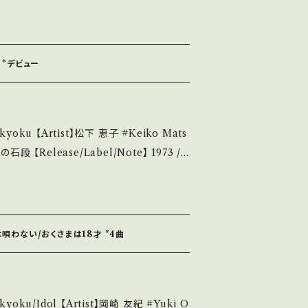
975 / A-270 / キャニオン *TVドラマ『野わ
ems/14252144 お知らせ等は、Abou
s://youtu.be/kAs_LlzygWE?si=c
t 画面にてご確認ください。 ___
About the state/状態
父 *デビュー
A・綺麗・キズ等も無く、痛みも薄い B・多少
み多・キズ多く痛み多 *その他、+ - で補
 【Artist】松下 恵子 #Keiko Mats
it if you understand that it is seco
*「スター誕生」出身デビュー曲/作詞:阿久悠, 作
s://youtu.be/LludazJ40gE?si=8j
せ等は、About 画面にてご確認ください。 ___
計は唄わない/おくさまは18才 *4曲
 A・綺麗・キズ等も無く、痛みも薄い B・多
痛み多・キズ多く痛み多 *その他、+ - で
ku/Idol 【Artist】岡崎 友紀 #Yuki O
e it if you understand that it is se