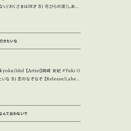
知らせ等は、About 画面にてご確認ください。 ___
明】 S・新品未開封など A・綺麗・キズ等も無く、
で行きたいな
キズなど見られる C・痛み多・キズ多く痛み
ase purchase it if you underst
ku/Idol 【Artist】岡崎 友紀 #Yuki O
説明 / 発送に
.in/ite
884 / 東芝音工 *13th/作詞:山口あかり、作曲:平
ms/14252144 お知らせ等は、About 画面にてご確認ください。 ___
/youtu.be/hUBCDEw-lw8?si=-zEl
ならなんて云わないで
新品未開封など A・綺麗・キズ等も無く、痛みも薄
見られる C・痛み多・キズ多く痛み多 *その