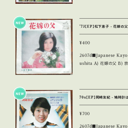
lease/Label/Note】 1
s://onbankutsu.thebase.in/it
け』主題歌 B■参考視聴■ http
6S0rF7iBxJC0OgN 【Condition】 Jacket/Record：B/A- (国内盤)
_________________________ 【
'73【EP】松下恵子 - 花嫁の
説明】 S・新品未開封など 
痛み・キズなど見られる C・痛
¥400
足しています。 *中古という事をご理解して頂ける方のご購入をお願い
2607d■Japanese Kayokyoku
致します。 Please purchase 
ushita A) 花嫁の父 B) 京の石段 【Release/Label/Note】 1973 /
nd hand. *詳しくは ■■■状態・説明 / 発送について■■■ をご覧く
SV-1145 / ビクター 
ださい。 https://onbankutsu.thebase.in/items/14252144 お知ら
曲:中村泰士 ■参考視聴■ http
FhcKtYw8MjkS3R 【Condition】 Jacket/Record：B/B (国内
盤) _________________________ 【About the state/状
70s【EP】岡崎友紀 - 鳩時
態説明】 S・新品未開封など
少痛み・キズなど見られる C・
¥700
補足しています。 *中古という事をご理解して頂ける方のご購入をお願
2607d■Japanese Kayokyo
い致します。 Please purchas