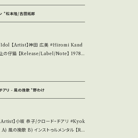
_________
ァン *松本隆/吉田拓郎
多少痛み・キズなど見られる C・痛み多・キズ
。 Please purchase it if you
Artist】神田 広美 #Hiromi Kand
 *詳しくは ■■■状態・説明 /
kutsu.thebase.
*作詞:松本隆、作曲:吉田拓郎 ■参考視聴■ ht
16D6k?si=rsBu1pDwI2WGkpJ9 【Con
 ________
 S・新品
チアリ - 風の挽歌 *野わけ
等も無く、痛みも薄い B・多少痛み・キズなど
その他、+ - で補足しています。
頂ける方のご購入をお願い致します。 Plea
derstand that it is second hand. *詳
Re
発送について■■■ をご覧ください。 http