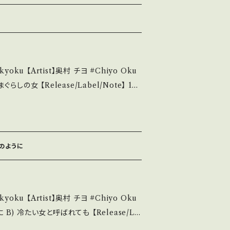
■参考視聴■ https://youtu.be/Zf
 【Condition】 Jacket/R
説明】 S・新品未開封など A・綺麗・キズ等も無く、
キズなど見られる C・痛み多・キズ多く痛み
 【Artist】奥村 チヨ #Chiyo Oku
ase purchase it if you underst
工 *25th A)作詞:千家和也,作曲:浜圭介 B)作
説明 / 発送に
視聴■ https://youtu.be/d_l9rG
.in/ite
 Jacket/Record：
ms/14252144 お知らせ等は、About 画面にてご確認ください。 ___
れのように
S・新品未開封など A・綺麗・キズ等も無く、痛み
など見られる C・痛み多・キズ多く痛み多 *そ
 【Artist】奥村 チヨ #Chiyo Oku
purchase it if you understand th
-2486 / 東芝EMI *24th/作詞:橋本淳,作曲: