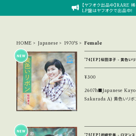
【ヤフオク出品中】RARE 稀
LP盤はヤフオクで出品中！
HOME
Japanese
1970'S
Female
'74【EP】桜田淳子 - 黄色い
¥300
2607h■Japanese Kayokyo
Sakurada A) 黄色いリボン B) 気になるあいつ 【Release/Label/N
ote】 1974 / SV-118
■参考視聴■ https://you
hYcjOCX 【Condition】 Jacket/Record：B-/B+ (国内盤) *ジャ
ケしわ滲み _________________________ 【About the s
'75【EP】岩崎宏美 - ロマンス