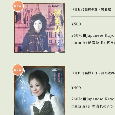
子/松田優作「探偵物語」作中歌 
clZVIgVUw?si=lzucxMvbNGwhMbHc
'71【EP】奥村チヨ - 終着駅
ecord：B/B (国内盤) _________________________ 【Ab
out the state/状態
¥500
痛みも薄い B・多少痛み・
2607c■Japanese Kayokyoku
多 *その他、+ - で補足しています。 *中古という事をご理解して頂ける
mura A) 終着駅 B) 気ままぐらしの女 【Release/Label/Note】 198
方のご購入をお願い致します。 Ple
0 / TP-2593 / 東芝音
and that it is second hand. *詳しくは ■■■状態・
詞:阿久悠,作曲:筒美京平 ■参考
ついて■■■ をご覧ください。 https://onbankutsu.thebase
m0hSs?si=32KuGV1L5Tt3p8Qv 【Condition】
B/B+ (国内盤) _________________________ 【About t
'71【EP】奥村チヨ - 川の流
he state/状態説明】 
も薄い B・多少痛み・キズ
¥400
の他、+ - で補足しています。 *中古という事をご理解して頂ける方のご
2607c■Japanese Kayokyoku
購入をお願い致します。 Please 
mura A) 川の流れのように B) 冷たい女と呼ばれても 【Release/La
at it is second hand. *詳しくは ■■■状態・説明 / 発送について■
bel/Note】 1980 / TP
■■ をご覧ください。 https://onbankutsu.thebase.in/items/1425