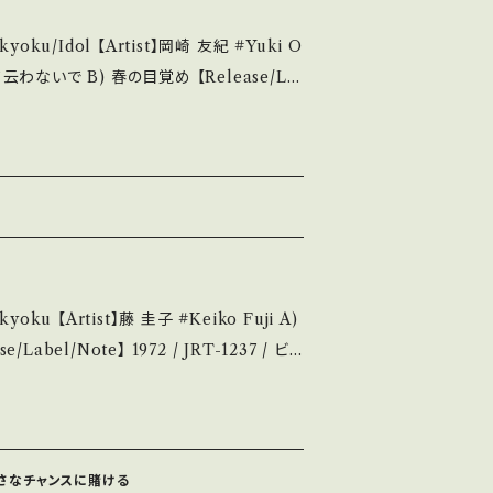
ku/Idol 【Artist】岡崎 友紀 #Yuki O
urchase it if you understand that
P-2818 / 東芝音工 *12th/作詞:橋本淳、作曲:
://youtu.be/ITDIxCqPWsA?si=qA
44 お知らせ等は、About 画面にてご確認ください。 ___
______
多少痛み・キズなど見られる C・痛み多・キズ
Artist】藤 圭子 #Keiko Fuji A)
。 Please purchase it if you
 *詳しくは ■■■状態・説明 /
俣公章 ■参考視聴■ https://youtu.b
kutsu.thebase.
22n 【Condition】 Jacket/
は小さなチャンスに賭ける