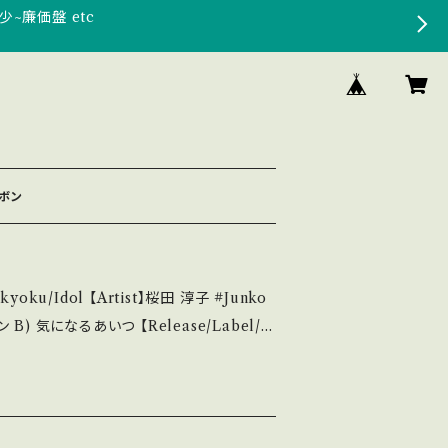
少~廉価盤 etc
リボン
ku/Idol 【Artist】桜田 淳子 #Junko
1 / ビクター *6th/作詞:阿久悠, 作曲:森田公一
tu.be/obXaXutez_Y?si=L34eCTq_o