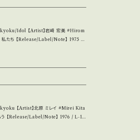
品未開封など A・綺麗・キズ等も無く、痛みも薄
見られる C・痛み多・キズ多く痛み多 *その
ku/Idol 【Artist】岩崎 宏美 #Hirom
urchase it if you understand that
nd. 作詞;阿久悠,作曲・編曲:筒美京平, '75 HI
s://youtu.be/dkrgRP3tuNs?si=8C
44 お知らせ等は、About 画面にてご確認ください。 ___
About the state/状態
A・綺麗・キズ等も無く、痛みも薄い B・多少
み多・キズ多く痛み多 *その他、+ - で補
 【Artist】北原 ミレイ #Mirei Kita
it if you understand that it is seco
Sドラマ『浮雲』主題歌 ■参考視聴■ https://y
gv2G9G8RYtjVCGE 【Condition】
せ等は、About 画面にてご確認ください。 ___