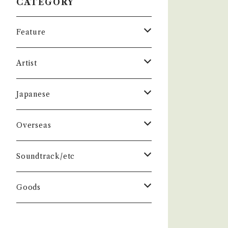
CATEGORY
Feature
昭和ヒット
Artist
50年代
昭和歌謡/演歌
THE BEATLES
Japanese
60年代
演歌/艶歌/お座敷
BEATLES
任侠//軍歌/やさぐれ歌謡
ELVIS, Rock 'n' Roll '50S
1950~60 'S
Overseas
70年代
ムード・コーラス歌謡
Johm
任侠/仁義
Group
日本のロックとフォーク
The Rolling Stones
1970'S
1950~60 'S
Soundtrack/etc
80年代
マイナー・ディープ歌謡
Paul
軍歌/戦時歌謡
Male
ロック歌謡
Group
Group
グループサウンズ/ウェスタン＆ロカビ
ザ・スパイダース 関連
1980'S
1970'S
邦画
Goods
リー
演歌ヒット
ビート・グルーヴ歌謡
George
やさぐれ歌謡
Female
70年代ロック
Male
Male
スパイダース
Group
Group
ドラマ
ザ・タイガース /沢田研二
俳優/喜劇役者/純音楽/音頭
1980'S
洋画
Book