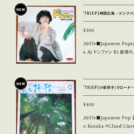
Jacket/Record：B/B (国内盤) _____________
___ 【About the state/状態説明】 S・新品未開封など A・綺麗・キズ
'78【EP】神田広美 - ドンフ
等も無く、痛みも薄い B・
多く痛み多 *その他、+ - で補足しています。 *中古という事をご理解し
¥500
て頂ける方のご購入をお願い致します
2607e■Japanese Pops/Idol 【
understand that it is second hand.
a A) ドンファン B) 屋根の上の仔猫 【Release/Label/Note】 1978 /
発送について■■■ をご覧ください。 https://onban
DR6220 / ポリドール 
in/items/14252144 お知らせ等は、About 画面にてご確認ください。
tps://youtu.be/MbQQ73
___
dition】 Jacket/Record：B/A- (国内盤) *ジャケ滲み
_________________ 【About the state/状態説明】
'75【EP】小坂恭子/クロード・
未開封など A・綺麗・キズ
見られる C・痛み多・キズ多く痛み多 *
¥400
*中古という事をご理解して
2607e■Japanese Pop 【Artist】小坂 恭子/クロード・チアリ #Kyok
se purchase it if you un
o Kosaka #Claud Ciari A) 風の挽歌 B) インストゥルメンタル 【
しくは ■■■状態・説明 / 