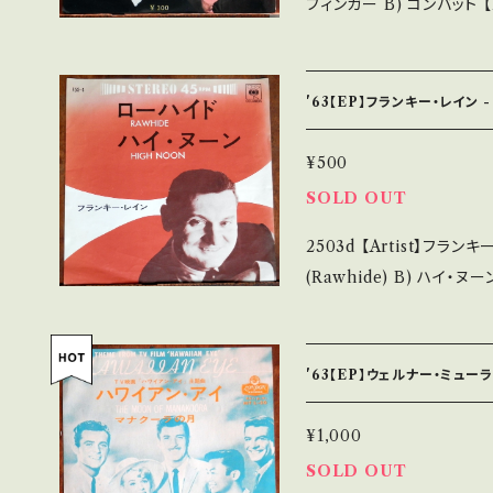
フィンガー B) コンバット 【Release/Label/Note】 1964 / HR-202
送について■■■ をご覧ください。 https://onbankut
/ ソノレコード *ショーン・コネ
n/items/14252144 お知らせ等は、About 画面にてご確認ください。
ジナルはシャーリー・バッシ
___
う珍盤。いわゆるパチモン・
'63【EP】フランキー・レイン 
■ https://youtu.be/PMcugCRr_vk 【Con
rd：B/B- (国内盤/袋ジャケ/ライナー) __________________
¥500
_______ 【About the state/状態説明】 S・新品未開封など A・綺
SOLD OUT
麗・キズ等も無く、痛みも薄
2503d 【Artist】フランキー・レイン #Frankie La
多・キズ多く痛み多 *その他、+ - で補足しています。 *中古
(Rawhide) B) ハイ・ヌーン 【Release/Label/Note】 1963 / 4
ご理解して頂ける方のご購入をお
/ コロムビア *USTVドラマ主
if you understand that it is 
W3hy_rzmw?si=O81IIYBVzVGC-7YB 
態・説明 / 発送について■■■ をご覧くださ
ecord：B/B (国内盤)*ジ
u.thebase.in/items/14252144 お知らせ等は、Ab
'63【EP】ウェルナー・ミューラ
____________________ 【About the sta
認ください。 ___【bid】
新品未開封など A・綺麗・
¥1,000
など見られる C・痛み多・キズ多く痛
SOLD OUT