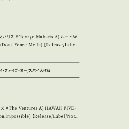
無く、痛みも薄い B・多少痛み・キズなど見ら
 - で補足しています。 *中
る方のご購入をお願い致します。 Please
ris A) ルート66
tand that it is second hand. *詳しく
nce Me In) 【Release/Label/
いて■■■ をご覧ください。 https://
1186 / 東芝音工 *テレビ映画「ルート66」俳優本
14252144 お知らせ等は、About
//youtu.be/sV1DCy02z2I?si=VCU
にてご確認ください。 ___
ハワイ・ファイヴ・オー/スパイ大作戦
未開封など A・綺麗・キズ等も無く、痛みも薄い
れる C・痛み多・キズ多く痛み多 *その他、+
 FIVE-
ase it if you understand that it i
) 【Release/Label/Not
1 / 東芝音工 *TVテーマ曲カヴァー ■参考視聴■