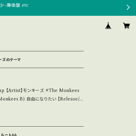
少~廉価盤 etc
キーズのテーマ
tist】モンキーズ #The Monkees
りたい 【Release/L
SS-1735 / ビクター *「ザ・モンキーズ・ショー」テ
参考視聴■ https://youtu.be/PCqw
ndition】 Jacket/Rec
 ルート66