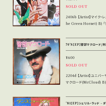
多少痛み・キズなど見られる 
SOLD OUT
で補足しています。 *中古という事をご理解して頂ける方のご購入をお
2406b 【Artist】マイク・レメディオス(B) # 
願い致します。 Please purcha
he Green Hornet) B) 「
second hand. *詳しくは ■■■状態・説明 / 発送について■■■ を
abel/Note】 1973 / Y
ご覧ください。 https://onbankutsu.thebase.in/items/14252144
E)TV グリーン・ホーネット 6
Way of the Drago
70'S【EP】警部マクロード/
【Condition】 Jacket/Record：B/B+ (国
_____________ 【About the state/状態説明】 S・新品未開封
¥600
など A・綺麗・キズ等も無
SOLD OUT
る C・痛み多・キズ多く痛み多 *その他、+ -
2204d 【Artist】ユニバーサ
という事をご理解して頂ける方
マクロード(McCloud) B) 刑事コロ
urchase it if you underst
bel/Note】 197- / Y
■■■状態・説明 / 発送について■
考視聴：https://youtu.be/5aby_SoYhL
bankutsu.thebase.in/items/14252
ecord：B/B (国内盤) *ジャケ黄しみ ___________________
にてご確認ください。 ___
'81【EP】シェリル・ラッド -