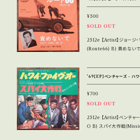
______________ 【About the state/状態説明】 S・新品未開
封など A・綺麗・キズ等も
¥500
れる C・痛み多・キズ多く痛み多 *その他、+
SOLD OUT
古という事をご理解して頂け
2512e 【Artist】ジョージ・マハリス #George Maha
purchase it if you unders
(Route66) B) 責めないで(Don`t Fe
は ■■■状態・説明 / 発送につ
Note】 1963? / LR-
onbankutsu.thebase.in/items/
人の歌唱 ■参考視聴■ https:
画面
9PF84MNXxQblM 【Condition】 Jacket/Record：B/B (国内盤/
'69【EP】ベンチャーズ - 
Wジャケ) _________________________ 【About the st
ate/状態説明】 S・新品
¥700
B・多少痛み・キズなど見ら
SOLD OUT
- で補足しています。 *中古という事をご理解して頂ける方のご購入を
2512e 【Artist】ベンチャーズ #The Ventures A) HAWAII
お願い致します。 Please purch
O B) スパイ大作戦(Mission:Impossible
s second hand. *詳しくは ■■■状態・説明 / 発送について■■■
e】 1969 / LR-251
をご覧ください。 https://onbankutsu.thebase.in/items/14252144