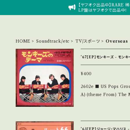
【ヤフオク出品中】RARE 稀
LP盤はヤフオクで出品中！
HOME
Soundtrack/etc
TV/スポーツ
Overseas
'67【EP】モンキーズ - モン
¥400
2602e ■ US Pops Group 【Ar
A) (theme From) The Monkees B) 自由にな
abel/Note】 1967 / 
ーマ/タイマーズ・カヴァー！ ■
yozi25Q?si=D1NF35WNWox0wYhN 【Co
ord：B/B (国内盤/W Jacket) *インナー書き込み ___________
'63【EP】ジョージ・マハリス -