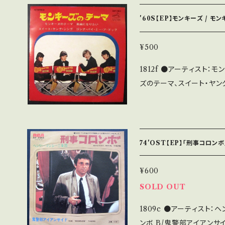
いて■ をご覧ください。 お
い。
'60S【EP】モンキーズ / 
¥500
1812f ●アーティスト：モンキーズ 
ズのテーマ、スイート・ヤング・シング (B.自由になり
ミー・ア・ドッグ ●説明：196- / SCP-1305 / ビクター * ●状態：ジャ
ケ/盤：B/B+ (国内盤) *袋ジャケ 多少黄しみ 【状態説明の見方】 商
品列に並ぶ ■状態・説明 
等は、About 画面にてご
74'OST【EP】「刑事コロン
¥600
SOLD OUT
1809c ●アーティスト：ヘンリー・
ンボ B/鬼警部アイアンサイド ●説明：1974 / SS-2383 / ビク