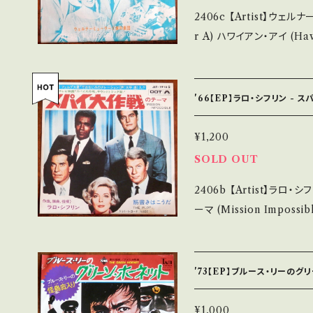
す。 *中古という事をご理解して頂ける方のご購入をお願い致します。 P
2406c 【Artist】ウェルナー・ミュ
lease purchase it if yo
r A) ハワイアン・アイ (Hawaiian Eye) B) マナクーラの月 【Releas
詳しくは ■■■状態・説明 
e/Label/Note】 1963
tps://onbankutsu.thebase.in
イ」主題曲。 視聴■OBK239■
【Condition】 Jacket/Record：B/B- (国
'66【EP】ラロ・シフリン - 
______________________ 【About t
S・新品未開封など A・綺
¥1,200
ズなど見られる C・痛み多・キズ多く
SOLD OUT
ます。 *中古という事をご理解して頂ける方のご購入をお願い致します。
2406b 【Artist】ラロ・シフリン #Lalo Schifrin A) ス
Please purchase it if y
ーマ (Mission Impossible) B)
*詳しくは ■■■状態・説明
Note】 1966 / JET-1
ttps://onbankutsu.thebase.i
うフェルプス君"大平透ナレーシ
youtu.be/jXrRw46RqlE 【Condition】 Jacket/Record：B/B
'73【EP】ブルース・リーのグ
内盤) _________________________ 【About the state/
状態説明】 S・新品未開封な
¥1,000