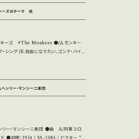
知らせ等は、About 画面にてご確認くださ
モンキーズのテーマ 他
#The Monkees ●(A.モンキー
たい、ゴンナ・バイ・
/ 発送について■ をご覧ください。 お知らせ
確認ください。
ボ」ヘンリー・マンシーニ楽団
マンシーニ楽団 ●曲 A/刑事コロ
ター *T