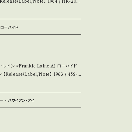
su.thebase.i
リー主演3作目"007 Goldfinger" オリ
ーですが、団洋子(シンガーズ・スリー) が歌
サントラ、略してパチトラ！ 視聴■OBK276
- ローハイド
dition】 Jacket/Reco
い B・多少痛み・キズなど見られる C・痛み
ine A) ローハイド
という事を
5S-4
願い致します。 Please purchase it
題歌！ 参考視聴: https://youtu.be/VZ
second hand. *詳しくは ■■■状
【Condition】 Jacket/R
い。 https://onbankuts
ャケ色褪せ *インナー書き込み痛み _____
out 画面にてご確
ー - ハワイアン・アイ
te/状態説明】 S・
2601y
キズ等も無く、痛みも薄い B・多少痛み・キズ
み多 *その他、+ - で補足していま