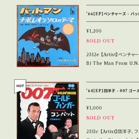
https://youtu.be/0pZrx
dition】 Jacket/Rec
'66【EP】ベンチャーズ - バ
ーに小書き込み _________________________ 【About t
he state/状態説明】 
¥1,200
も薄い B・多少痛み・キズ
SOLD OUT
の他、+ - で補足しています。 *中古という事をご理解して頂ける方のご
2512e 【Artist】ベンチャーズ #The Ventures A) Batman
購入をお願い致します。 Please 
B) The Man From U.N.C.L.E. 【Release/Label
at it is second hand. *詳しくは ■■■状態・説明 / 発送について■
LR-1501 / 東芝音工 
■■ をご覧ください。 https://onbankutsu.thebase.in/items/1425
s://youtu.be/KXq74QCwDqA 【Condition】 Jacke
B+ (国内盤/Red Wax) _________________________
'64【EP】団洋子 - 007
【About the state
無く、痛みも薄い B・多少
¥1,000
痛み多 *その他、+ - で補足しています。 *中古という事をご理解して頂
SOLD OUT
ける方のご購入をお願い致します。 
2511c 【Artist】団洋子, フィルム・サウンド
erstand that it is second hand. *詳しくは