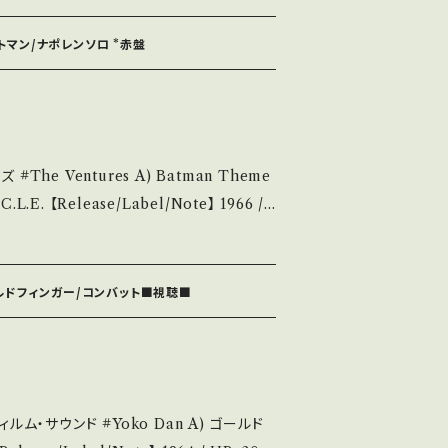
xvB66k?si=X3KHH-CJij1YR8X- 【Con
お知らせ等は、About 画面にてご確認ください。 ___
ord：B/B (国内盤/Wジャケ) *ジャケ裏、インナ
ットマン/ナポレンソロ *赤盤
S・新品未開封など A・綺麗・キズ等も無く、痛み
など見られる C・痛み多・キズ多く痛み多 *そ
 Theme
purchase it if you understand th
/Note】 1966 /
*TVテーマ曲カヴァー！！ ■参考視聴■ http
t/Record：B/
2144 お知らせ等は、About 画面にてご確認ください。 ___
 ゴールドフィンガー/コンバット■視聴■
/状態説明】 S・新品未開封など A・綺麗・キズ等も
痛み・キズなど見られる C・痛み多・キズ多く
Please purchase it if you und
 #Yoko Dan A) ゴールド
 ■■■状態・説明 / 発