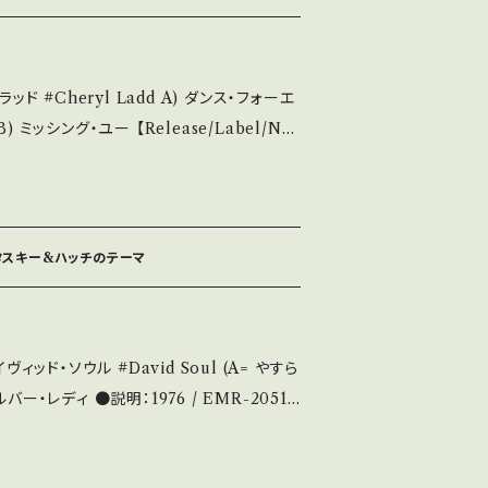
い B・多少痛み・キズなど見られる C・痛み
) ダンス・フォーエ
致します。 Please purchase it i
ユー 【Release/Label/Not
econd hand. *詳しくは ■■■状
75 / 東芝EMI *TV「チャーリーズ・エンジェル」
い。 https://onbankuts
e/G9L36nj71Bw 【Condition】 J
out 画面にてご確
__________
2303
スタスキー&ハッチのテーマ
・多少痛み・キズなど見られる C・痛み多・キ
。 Please purchase it if you
ド・ソウル #David Soul (A= やすら
. *詳しくは、商品列に並ぶ ■■
976 / EMR-20517
 をご覧ください。 お知らせ等は、A
マ ●状態：ジャケ/盤：B/A-
さい。