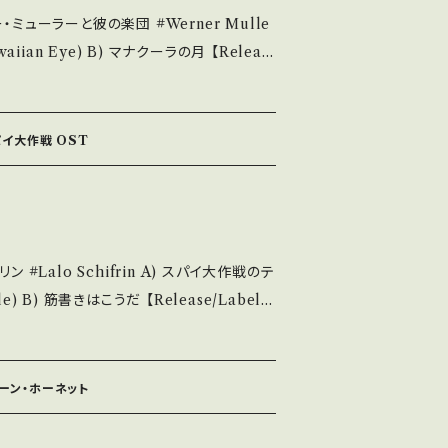
ーラーと彼の楽団 #Werner Mulle
u understand that it is second hand. *
/ 発送について■■■ をご覧ください。 ht
 / HIT-20 / KING *TV映画「ハワイアン・ア
/items/14252144 お知らせ等は、Ab
 https://youtu.be/XVEg0aeWjE8
out 画面にてご確認ください。 ___
内盤) *チリノイズあり ___
スパイ大作戦 OST
he state/状態説明】
麗・キズ等も無く、痛みも薄い B・多少痛み・キ
痛み多 *その他、+ - で補足してい
パイ大作戦のテ
ou understand that it is second hand.
 筋書きはこうだ 【Release/Label/
 / 発送について■■■ をご覧ください。 h
915 / DOT *TV「スパイ大作戦」OST "おはよ
n/items/14252144 お知らせ等は、Ab
ョン入り！ 視聴■OBK237■ https://
out 画面にてご確認ください。 ___【bid】2406y
 (国
リーン・ホーネット
ど A・綺麗・キズ等も無く、痛みも薄い B・