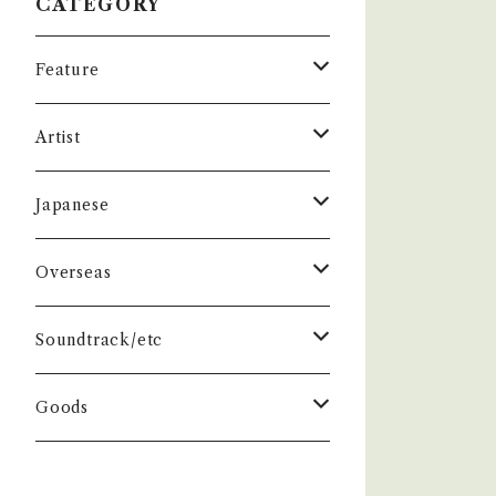
CATEGORY
Feature
昭和ヒット
Artist
50年代
昭和歌謡/演歌
THE BEATLES
Japanese
60年代
演歌/艶歌/お座敷
BEATLES
任侠//軍歌/やさぐれ歌謡
ELVIS, Rock 'n' Roll '50S
1950~60 'S
Overseas
70年代
ムード・コーラス歌謡
Johm
任侠/仁義
Group
日本のロックとフォーク
The Rolling Stones
1970'S
1950~60 'S
Soundtrack/etc
80年代
マイナー・ディープ歌謡
Paul
軍歌/戦時歌謡
Male
ロック歌謡
Group
Group
グループサウンズ/ウェスタン＆ロカビ
ザ・スパイダース 関連
1980'S
1970'S
邦画
Goods
リー
演歌ヒット
ビート・グルーヴ歌謡
George
やさぐれ歌謡
Female
70年代ロック
Male
Male
スパイダース
Group
Group
ドラマ
ザ・タイガース /沢田研二
俳優/喜劇役者/純音楽/音頭
1980'S
洋画
Book