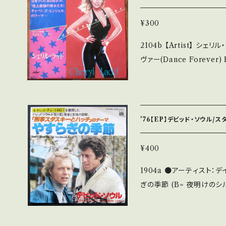
______ 【About the state/状態説明】 S・新品未開封など A・綺
麗・キズ等も無く、痛みも薄
¥300
多・キズ多く痛み多 その他、+ - で補足しています。 *中古という事をご
2104b 【Artist】 シェリル・ラッド #Cheryl Ladd A
理解して頂ける方のご購入をお願い
ヴァー(Dance Forever) B) ミッシング・
f you understand that it is s
e】 1981 / ECR-205
態・説明 / 発送について■■■ をご覧くださ
テーマ 参考視聴: https://youtu.b
u.thebase.in/items/14252144 お知らせ等は、Ab
acket/Record：B+/A- (国内盤) ___________
認ください。 ___【bid】
____ 【About the state/状態説明】 S・新品未開封など A・綺麗・キ
'76【EP】デビッド・ソウル/
ズ等も無く、痛みも薄い B
ズ多く痛み多 その他、+ - で補足しています。 *中古という事をご理解し
¥400
て頂ける方のご購入をお願い致します
1904a ●アーティスト：デイヴィッ
understand that it is second hand
ぎの季節 (B= 夜明けのシルバー・レディ ●説明：1
■状態・説明 / 発送について■■■
/ ビクター *刑事スタスキー＆ハッチのテー
bout 画面にてご確認くだ
(国内盤) * 【状態説明の見方】 商品列に並ぶ ■状態・説明 / 発送につ