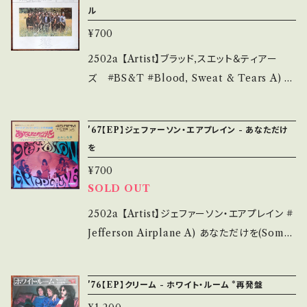
onbankutsu.thebase.in/items/14252144
ル
*中古という事をご理解して頂ける方のご購入を
e/2s4slliAtQU?si=LrSQZFN34CVuTBzr
お知らせ等は、About 画面にてご確認ください。
¥700
お願い致します。 Please purchase it if you
【Condition】 Jacket/Record：B/B (国内盤/
___
understand that it is second hand. *詳しく
Wジャケ) *ジャケ内しみ _____________
2502a 【Artist】ブラッド,スエット＆ティアー
は ■■■状態・説明 / 発送について■■■ を
____________ 【About the state/状態
ズ #BS&T #Blood, Sweat & Tears A) マ
ご覧ください。 https://onbankutsu.thebase.i
説明】 S・新品未開封など A・綺麗・キズ等も無
ック・エビル (Lucretia Mac Evil) B) マック・
n/items/14252144 お知らせ等は、About 画
く、痛みも薄い B・多少痛み・キズなど見られる
エビル 変奏曲 【Release/Label/Note】 1972
面にてご確認ください。 ___
'67【EP】ジェファーソン・エアプレイン - あなただけ
C・痛み多・キズ多く痛み多 *その他、+ - で補足
/ CBSA-82083 / CBSソニー *ブラス・ロック
を
しています。 *中古という事をご理解して頂ける
参考視聴: https://youtu.be/Lw1raXgdmK
¥700
方のご購入をお願い致します。 Please purcha
o?si=lluaHguK14OtJlcg 【Condition】 Jac
SOLD OUT
se it if you understand that it is second
ket/Record：B/B (国内盤) ___________
hand. *詳しくは ■■■状態・説明 / 発送につ
______________ 【About the state/状
2502a 【Artist】ジェファーソン・エアプレイン #
いて■■■ をご覧ください。 https://onbanku
態説明】 S・新品未開封など A・綺麗・キズ等も
Jefferson Airplane A) あなただけを(Some
tsu.thebase.in/items/14252144 お知らせ等
無く、痛みも薄い B・多少痛み・キズなど見られ
body To Love) B) おかしな車(She Has Fu
は、About 画面にてご確認ください。 ___
る C・痛み多・キズ多く痛み多 *その他、+ - で補
nny Cars) 【Release/Label/Note】 1967 / S
'76【EP】クリーム - ホワイト・ルーム *再発盤
足しています。 *中古という事をご理解して頂け
S-1752 / ビクター *フラワー世代の代表曲！ 参