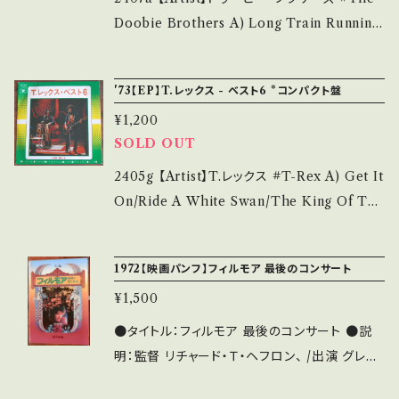
送について■■■ をご覧ください。 https://on
ズなど見られる C・痛み多・キズ多く痛み多 *そ
Doobie Brothers A) Long Train Running
bankutsu.thebase.in/items/14252144 お知
の他、+ - で補足しています。 *中古という事をご
B) Listen to the Music 【Release/Label/
らせ等は、About 画面にてご確認ください。 __
理解して頂ける方のご購入をお願い致します。 P
Note】 1976 / P=126W / ワーナー *名曲Wカ
'73【EP】T.レックス - ベスト6 *コンパクト盤
_【bid】2606y
lease purchase it if you understand that
ップリング！ 参考視聴: - 【Condition】 Jacket/
¥1,200
it is second hand. *詳しくは ■■■状態・説
Record：B/B+ (国内盤) *ジャケ右上ダメージ
SOLD OUT
明 / 発送について■■■ をご覧ください。 http
_________________________ 【Ab
s://onbankutsu.thebase.in/items/1425214
out the state/状態説明】 S・新品未開封など
2405g 【Artist】T.レックス #T-Rex A) Get It
4 お知らせ等は、About 画面にてご確認くださ
A・綺麗・キズ等も無く、痛みも薄い B・多少痛
On/Ride A White Swan/The King Of The
い。 ___
み・キズなど見られる C・痛み多・キズ多く痛み
Mountain Cometh B) Jeepster/Summerti
多 *その他、+ - で補足しています。 *中古という
me Blues/Hot Love 【Release/Label/Not
1972【映画パンフ】フィルモア 最後のコンサート
事をご理解して頂ける方のご購入をお願い致し
e】 1973 / KW2008 / ポリドール * 参考視聴:
ます。 Please purchase it if you understan
¥1,500
- 【Condition】 Jacket/Record：B/B (国内
d that it is second hand. *詳しくは ■■■
盤/袋ジャケ/ライナー) *ジャケ角すれ、ライナー
●タイトル：フィルモア 最後のコンサート ●説
状態・説明 / 発送について■■■ をご覧くださ
よれ _________________________
明：監督 リチャード・Ｔ・ヘフロン、 /出演 グレイ
い。 https://onbankutsu.thebase.in/items/1
【About the state/状態説明】 S・新品未開封
トフル・デッド、サンタナ、ホット・ツナ、ジェファー
4252144 お知らせ等は、About 画面にてご確