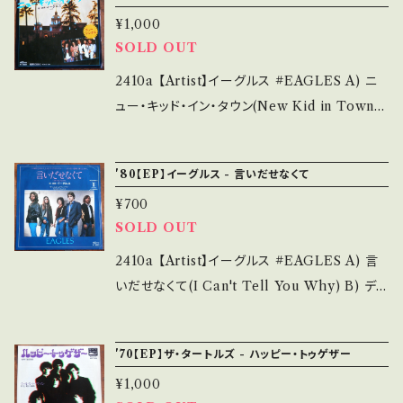
P"ムーンドッグ・マチネー(Moondog Matine
ms/14252144 お知らせ等は、About 画面にて
hase it if you understand that it is secon
¥1,000
e)"よりCUT クラレンス・フロッグマン・ヘンリー
ご確認ください。 ___
SOLD OUT
d hand. *詳しくは ■■■状態・説明 / 発送に
(CLARENCE HENRY)カヴァー！ 参考視聴:
ついて■■■ をご覧ください。 https://onbank
https://youtu.be/D-lAe9VmQg4?si=QoYD
2410a 【Artist】イーグルス #EAGLES A) ニ
utsu.thebase.in/items/14252144 お知らせ
MQIstexzSFWU 【Condition】 Jacket/Re
ュー・キッド・イン・タウン(New Kid in Town)
等は、About 画面にてご確認ください。 ___
cord：B/A- (国内盤/Wジャケ) _________
B) 暗黙の日々(Victim Of Love) 【Release/
________________ 【About the stat
Label/Note】 1976 / P-88Y / ワーナー *L
'80【EP】イーグルス - 言いだせなくて
e/状態説明】 S・新品未開封など A・綺麗・キズ
P"ホテル・カリフォルニア"より先行シングル！ 参
等も無く、痛みも薄い B・多少痛み・キズなど見
¥700
考視聴: https://youtu.be/82l2L_v4wAU?si
SOLD OUT
られる C・痛み多・キズ多く痛み多 *その他、+ -
=2zEfFUOBTVXbi82j 【Condition】 Jac
で補足しています。 *中古という事をご理解して
ket/Record：B/A- (国内盤) *ジャケしみ ___
2410a 【Artist】イーグルス #EAGLES A) 言
頂ける方のご購入をお願い致します。 Please p
______________________ 【About
いだせなくて(I Can't Tell You Why) B) ディ
urchase it if you understand that it is se
the state/状態説明】 S・新品未開封など A・綺
スコ・ストラングラー(The Disco Strangler)
cond hand. *詳しくは ■■■状態・説明 / 発
麗・キズ等も無く、痛みも薄い B・多少痛み・キズ
【Release/Label/Note】 1980 / P-520Y / ワ
送について■■■ をご覧ください。 https://on
'70【EP】ザ・タートルズ - ハッピー・トゥゲザー
など見られる C・痛み多・キズ多く痛み多 *その
ーナー *LP"ホテル・カリフォルニア"よりCUT！
bankutsu.thebase.in/items/14252144 お知
他、+ - で補足しています。 *中古という事をご理
¥1,000
ティモシー・シュミットが歌うAORメロウ名曲！