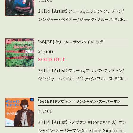
¥1,200
る方のご購入をお願い致します。 Please purc
考視聴: https://youtu.be/0QcctiOIJ6I 【Co
hase it if you understand that it is secon
ndition】 Jacket/Record：B/B (国内盤/2nd
2411d 【Artist】クリーム/エリック・クラプトン/
d hand. *詳しくは ■■■状態・説明 / 発送に
Press) *別インナー痛み _____________
ジンジャー・ベイカー/ジャック・ブルース #CRE
ついて■■■ をご覧ください。 https://onbank
____________ 【About the state/状態
AM #Eric Clapton A) ホワイト・ルーム(Whi
utsu.thebase.in/items/14252144 お知らせ
説明】 S・新品未開封など A・綺麗・キズ等も無
te Room) B) ゾーズ・ワー・ザ・デイズ 【Relea
等は、About 画面にてご確認ください。 ___
'68【EP】クリーム - サンシャイン・ラヴ
く、痛みも薄い B・多少痛み・キズなど見られる
se/Label/Note】 1976 / DW3008 / ポリドー
C・痛み多・キズ多く痛み多 *その他、+ - で補足
¥1,000
ル * 参考視聴: - 【Condition】 Jacket/Recor
しています。 *中古という事をご理解して頂ける
SOLD OUT
d：B/B (国内盤/再発盤) _____________
方のご購入をお願い致します。 Please purcha
____________ 【About the state/状態
2411d 【Artist】クリーム/エリック・クラプトン/
se it if you understand that it is second
説明】 S・新品未開封など A・綺麗・キズ等も無
ジンジャー・ベイカー/ジャック・ブルース #CRE
hand. *詳しくは ■■■状態・説明 / 発送につ
く、痛みも薄い B・多少痛み・キズなど見られる
AM #Eric Clapton A) サンシャイン・ラヴ(Su
いて■■■ をご覧ください。 https://onbanku
C・痛み多・キズ多く痛み多 *その他、+ - で補足
nshine Of Your Love) B) スーラバー(Swla
tsu.thebase.in/items/14252144 お知らせ等
'66【EP】ドノヴァン - サンシャイン・スーパーマン
しています。 *中古という事をご理解して頂ける
br) 【Release/Label/Note】 1968 / DP-156
は、About 画面にてご確認ください。 ___【bi
方のご購入をお願い致します。 Please purcha
¥1,500
8 / ポリドール * 参考視聴: - 【Condition】 Jac
d】2606y
se it if you understand that it is second
ket/Record：B-/B (国内盤/袋ジャケ) *ジャ
2411d 【Artist】ドノヴァン #Donovan A) サン
hand. *詳しくは ■■■状態・説明 / 発送につ
ケ・しわ痛み ____________________
シャイン・スーパーマン(Sunshine Superman)