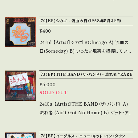
いて■■■ をご覧ください。 https://onbanku
_____ 【About the state/状態説明】 S・新
B) THE TRIP 【Release/Label/Note】 196
tsu.thebase.in/items/14252144 お知らせ等
品未開封など A・綺麗・キズ等も無く、痛みも薄
6 / LL-975-E / コロムビア *英・吟遊詩人、全
は、About 画面にてご確認ください。 ___
'70【EP】シカゴ - 流血の日（1968年8月29日）
い B・多少痛み・キズなど見られる C・痛み多・
米NO.1ヒット!アシッド・フォーク名曲！ 参考視
キズ多く痛み多 *その他、+ - で補足しています。
¥400
聴: https://youtu.be/YsX2FhBf9nY?si=O6i
*中古という事をご理解して頂ける方のご購入を
pQkAEx6WmUQDB 【Condition】 Jacket/
2411d 【Artist】シカゴ #Chicago A) 流血の
お願い致します。 Please purchase it if you
Record：B/B (国内盤/Wジャケ) *ジャケ・しわ
日(Someday) B) いったい現実を把握している
understand that it is second hand. *詳しく
痛み ________________________
者はいるだろうか 【Release/Label/Note】 19
は ■■■状態・説明 / 発送について■■■ を
_ 【About the state/状態説明】 S・新品未開
70 / CBSA82088 / CBSソニー * 参考視聴: -
ご覧ください。 https://onbankutsu.thebase.i
'73【EP】THE BAND（ザ・バンド）- 流れ者 *RARE
封など A・綺麗・キズ等も無く、痛みも薄い B・多
【Condition】 Jacket/Record：B-/B (国内盤/
n/items/14252144 お知らせ等は、About 画
少痛み・キズなど見られる C・痛み多・キズ多く
¥5,000
Wジャケ) *ジャケ・しわ痛み ___________
面にてご確認ください。 ___【bid】2503y
痛み多 *その他、+ - で補足しています。 *中古と
SOLD OUT
______________ 【About the state/状
いう事をご理解して頂ける方のご購入をお願い
態説明】 S・新品未開封など A・綺麗・キズ等も
2410a 【Artist】THE BAND（ザ・バンド） A)
致します。 Please purchase it if you under
無く、痛みも薄い B・多少痛み・キズなど見られ
流れ者 (Ain't Got No Home) B) ゲット・アッ
stand that it is second hand. *詳しくは ■
る C・痛み多・キズ多く痛み多 *その他、+ - で補
プ・ジェイク(Get Up Jake) 【Release/Label/
■■状態・説明 / 発送について■■■ をご覧く
足しています。 *中古という事をご理解して頂け
Note】 1973 / ECR-10469 / 東芝EMI *L
ださい。 https://onbankutsu.thebase.in/ite
'76【EP】イーグルス - ニュー・キッド・イン・タウン
る方のご購入をお願い致します。 Please purc