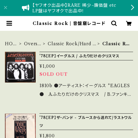
【ヤフオク出品中】RARE 稀少~廉価盤 etc
LP盤はヤフオクで出品中！
Classic Rock | 音盤窟レコード
HOM
Overse
Classic Rock/Hard R
Classic Ro
E
as
ock
ck
'78【EP】イーグルス / ふたりだけのクリスマス
¥1,000
SOLD OUT
1810b ●アーティスト：イーグルス *EAGLES
● A.ふたりだけのクリスマス / B.ファンキ
ー・ニュー・イヤー ●説明：1978年 / P-370Y
/ ワーナー *アルバム未収録曲 *参考視聴：htt
'78【EP】ザ・バンド - ブルースから逃れて/ラストワル
ps://www.dailymotion.com/video/xw5nz
ツ
r ●状態：ジャケ/盤：B/A (国内＆輸入) *輸入盤
¥1,800
に日本ジャケを付けた変則盤 【状態説明の見