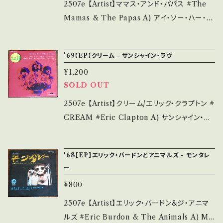
is second hand. *詳しくは ■■■状態・説明
he state/状態説明】 S・新品未開封など A・綺
2507e 【Artist】ママス・アンド・パパス #The
/ 発送について■■■ をご覧ください。 https://
麗・キズ等も無く、痛みも薄い B・多少痛み・キズ
Mamas & The Papas A) アイ・ソー・ハー・ア
onbankutsu.thebase.in/items/14252144
など見られる C・痛み多・キズ多く痛み多 *その
ゲイン(I Saw Her Again) B) たとえそうでも
お知らせ等は、About 画面にてご確認ください。
他、+ - で補足しています。 *中古という事をご理
（Even If I Could） 【Release/Label/Note】
___【bid】2602y
'69【EP】クリーム - サンシャイン・ラヴ
解して頂ける方のご購入をお願い致します。 Ple
1967? / SS-1700 / ビクター * 参考視聴: http
ase purchase it if you understand that it
¥1,200
s://youtu.be/4vaIBZCLUQU?si=mNf3sBK
SOLD OUT
is second hand. *詳しくは ■■■状態・説明
IwXdTKlBT 【Condition】 Jacket/Record：
/ 発送について■■■ をご覧ください。 https://
B/A- (国内盤) ___________________
2507e 【Artist】クリーム/エリック・クラプトン #
onbankutsu.thebase.in/items/14252144
______ 【About the state/状態説明】 S・新
CREAM #Eric Clapton A) サンシャイン・ラ
お知らせ等は、About 画面にてご確認ください。
品未開封など A・綺麗・キズ等も無く、痛みも薄
ヴ(Sunshine Of Your Love)/ストレンジ・ブル
___
い B・多少痛み・キズなど見られる C・痛み多・
ー B) アウトサイド・ウーマン/スプーンフル 【Re
'68【EP】エリック・バードンとアニマルズ - モンタレ
キズ多く痛み多 *その他、+ - で補足しています。
lease/Label/Note】 1969 / SKP-1144 / ポリ
ー
*中古という事をご理解して頂ける方のご購入を
ドール * 参考視聴: - 【Condition】 Jacket/Re
¥800
お願い致します。 Please purchase it if you
cord：B/A- (国内盤/袋ジャケ/コンパクト盤/歌
understand that it is second hand. *詳しく
詞カード) *ジャケ角すれ _____________
2507e 【Artist】エリック・バードン＆ジ・アニマ
は ■■■状態・説明 / 発送について■■■ を
____________ 【About the state/状態
ルズ #Eric Burdon & The Animals A) Mo