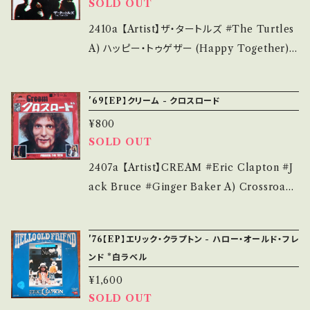
らせ等は、About 画面にてご確認ください。 __
SOLD OUT
解して頂ける方のご購入をお願い致します。 Ple
参考視聴: https://youtu.be/Odcn6qk94bs?
_【bid】2502y
ase purchase it if you understand that it
si=iT2fFSVaQ8gGwIyk 【Condition】 Jack
2410a 【Artist】ザ・タートルズ #The Turtles
is second hand. *詳しくは ■■■状態・説明
et/Record：B/A- (国内盤) *ジャケ右上折れ痕
A) ハッピー・トゥゲザー (Happy Together)
/ 発送について■■■ をご覧ください。 https://
_________________________ 【Ab
B) ウィル・ミート・アゲイン (We'll Meet Agai
onbankutsu.thebase.in/items/14252144
out the state/状態説明】 S・新品未開封など
n) 【Release/Label/Note】 1970 / HIT-183
お知らせ等は、About 画面にてご確認ください。
'69【EP】クリーム - クロスロード
A・綺麗・キズ等も無く、痛みも薄い B・多少痛
1 / KING *67年全米1位大ヒット！様々な映画
___
み・キズなど見られる C・痛み多・キズ多く痛み
¥800
で流れます。 参考視聴: https://youtu.be/9ZE
SOLD OUT
多 *その他、+ - で補足しています。 *中古という
URntrQOg?si=ZqI-ZdL_8Dp3bqCe 【Con
事をご理解して頂ける方のご購入をお願い致し
dition】 Jacket/Record：B+/A- (国内再発盤/
2407a 【Artist】CREAM #Eric Clapton #J
ます。 Please purchase it if you understan
Wジャケ) _____________________
ack Bruce #Ginger Baker A) Crossroads
d that it is second hand. *詳しくは ■■■
____ 【About the state/状態説明】 S・新品
B) 時は過ぎて (Passing The Time) 【Relea
状態・説明 / 発送について■■■ をご覧くださ
未開封など A・綺麗・キズ等も無く、痛みも薄い
se/Label/Note】 1969 / DP-1619 / ポリドー
い。 https://onbankutsu.thebase.in/items/1
'76【EP】エリック・クラプトン - ハロー・オールド・フレ
B・多少痛み・キズなど見られる C・痛み多・キズ
ル *なぜにジンジャー・ベーカーがフロントなの
ンド *白ラベル
4252144 お知らせ等は、About 画面にてご確
多く痛み多 *その他、+ - で補足しています。 *中
か？ 参考視聴: https://youtu.be/PE9HvSdc
認ください。 ___【bid】2501y
¥1,600
古という事をご理解して頂ける方のご購入をお
aL4?si=CTzbq2wZigWVHgXo 【Conditio
SOLD OUT
願い致します。 Please purchase it if you u
n】 Jacket/Record：C/B (国内盤/袋ジャケ/歌