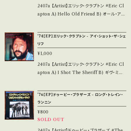
nderstand that it is second hand. *詳しく
詞カード) *ジャケダメージ ___________
2407a 【Artist】エリック・クラプトン #Eric Cl
は ■■■状態・説明 / 発送について■■■ を
______________ 【About the state/状
apton A) Hello Old Friend B) オール・アワ
ご覧ください。 https://onbankutsu.thebase.i
態説明】 S・新品未開封など A・綺麗・キズ等も
ー・パスト・タイムス(All Our Past Times) 【R
n/items/14252144 お知らせ等は、About 画
無く、痛みも薄い B・多少痛み・キズなど見られ
elease/Label/Note】 1976 / DWQ-6021 /
'74【EP】エリック・クラプトン - アイ・ショット・ザ・シェ
面にてご確認ください。 ___
る C・痛み多・キズ多く痛み多 *その他、+ - で補
ポリドール *「No Reason To Cry」1stシング
リフ
足しています。 *中古という事をご理解して頂け
ルカット 参考視聴: - 【Condition】 Jacket/Re
¥1,000
る方のご購入をお願い致します。 Please purc
cord：B/B (国内盤/サンプル白レーベル) *ジャ
hase it if you understand that it is secon
ケ裏書き込み判子、インナーセロテ _______
2407a 【Artist】エリック・クラプトン #Eric Cl
d hand. *詳しくは ■■■状態・説明 / 発送に
__________________ 【About the st
apton A) I Shot The Sheriff B) ギヴ・ミー・
ついて■■■ をご覧ください。 https://onbank
ate/状態説明】 S・新品未開封など A・綺麗・キ
ストレングス(Give Me Strength) 【Release/
utsu.thebase.in/items/14252144 お知らせ
ズ等も無く、痛みも薄い B・多少痛み・キズなど
Label/Note】 1974 / DW-1081 / ポリドール
'76【EP】ドゥービー・ブラザーズ - ロング・トレイン・
等は、About 画面にてご確認ください。 ___【b
見られる C・痛み多・キズ多く痛み多 *その他、+
*ボブ・マーリー、カヴァー名曲！ 参考視聴: - 【C
ランニン
id】2408y
- で補足しています。 *中古という事をご理解し
ondition】 Jacket/Record：B/B (国内盤) __
¥800
て頂ける方のご購入をお願い致します。 Please
_______________________ 【Abou
SOLD OUT
purchase it if you understand that it is s
t the state/状態説明】 S・新品未開封など A・
econd hand. *詳しくは ■■■状態・説明 / 発
綺麗・キズ等も無く、痛みも薄い B・多少痛み・キ
2407a 【Artist】ドゥービー・ブラザーズ #The