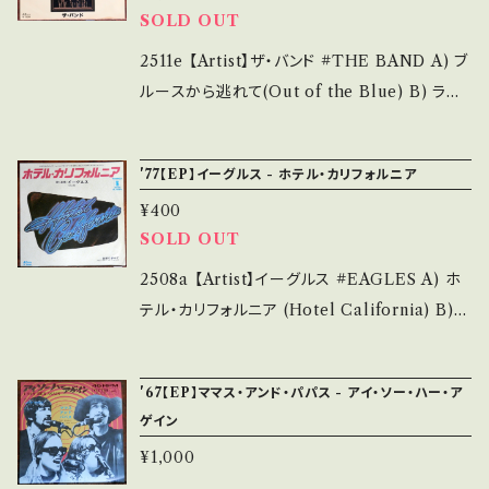
SOLD OUT
方】 商品列に並ぶ ■状態・説明 / 発送について
■ をご覧ください。 お知らせ等は、About 画面
2511e 【Artist】ザ・バンド #THE BAND A) ブ
にてご確認ください。
ルースから逃れて(Out of the Blue) B) ラス
ト・ワルツのテーマ(Theme from The Last
Waltz) 【Release/Label/Note】 1978 / P-3
'77【EP】イーグルス - ホテル・カリフォルニア
12W / ワーナー *スコセッシ監督「The Last
¥400
Waltz」解散ライブOST ■参考視聴■ - 【Con
SOLD OUT
dition】 Jacket/Record：B/B (国内盤) ___
______________________ 【About
2508a 【Artist】イーグルス #EAGLES A) ホ
the state/状態説明】 S・新品未開封など A・綺
テル・カリフォルニア (Hotel California) B)
麗・キズ等も無く、痛みも薄い B・多少痛み・キズ
お前を夢みて(Pretty Maids All In A Row)
など見られる C・痛み多・キズ多く痛み多 *その
【Release/Label/Note】 1977 / P-167Y / ワ
'67【EP】ママス・アンド・パパス - アイ・ソー・ハー・ア
他、+ - で補足しています。 *中古という事をご理
ーナー * 参考視聴: - 【Condition】 Jacket/
ゲイン
解して頂ける方のご購入をお願い致します。 Ple
Record：B-/B (国内盤) *ジャケしわ多 ____
¥1,000
ase purchase it if you understand that it
_____________________ 【About t