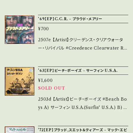
ご覧ください。 https://onbankutsu.thebase.i
説明】 S・新品未開封など A・綺麗・キズ等も無
nterey B) エイント・ザット・ソー(Ain't That S
n/items/14252144 お知らせ等は、About 画
く、痛みも薄い B・多少痛み・キズなど見られる
o) 【Release/Label/Note】 1968 / DM-1147
面にてご確認ください。 ___
'69【EP】C.C.R. - プラウド・メアリー
C・痛み多・キズ多く痛み多 *その他、+ - で補足
/ グラモフォン *モンタレー・ポップ・フェスにイン
しています。 *中古という事をご理解して頂ける
¥700
スパイアされたサイケナンバー！ 参考視聴: http
方のご購入をお願い致します。 Please purcha
s://youtu.be/xExo67OLrdY?si=NHPUGFt
2507e 【Artist】クリーデンス・クリアウォータ
se it if you understand that it is second
SckDSpIZo 【Condition】 Jacket/Record：
ー・リバイバル #Creedence Clearwater Re
hand. *詳しくは ■■■状態・説明 / 発送につ
B/A- (国内盤/袋ジャケ) *ジャケ角すれ ____
vival #CCR A) プラウド・メアリー(Proud Ma
いて■■■ をご覧ください。 https://onbanku
_____________________ 【About t
ry) B) ボーン・オン・ザ・バイヨウ(Born On Th
tsu.thebase.in/items/14252144 お知らせ等
'63【EP】ビーチ・ボーイズ - サーフィン U.S.A.
he state/状態説明】 S・新品未開封など A・綺
e Bayou) 【Release/Label/Note】 1969? /
は、About 画面にてご確認ください。 ___
麗・キズ等も無く、痛みも薄い B・多少痛み・キズ
¥1,600
LR-2259 / 東芝音工 * 参考視聴: - 【Conditi
など見られる C・痛み多・キズ多く痛み多 *その
SOLD OUT
on】 Jacket/Record：B/A- (国内盤/Wジャケ)
他、+ - で補足しています。 *中古という事をご理
*ジャケしわ ____________________
2503d 【Artist】ビーチ・ボーイズ #Beach Bo
解して頂ける方のご購入をお願い致します。 Ple
_____ 【About the state/状態説明】 S・新
ys A) サーフィン U.S.A.(Surfin' U.S.A.) B) S
ase purchase it if you understand that it
品未開封など A・綺麗・キズ等も無く、痛みも薄
hut Down 【Release/Label/Note】 1963 /
is second hand. *詳しくは ■■■状態・説明
い B・多少痛み・キズなど見られる C・痛み多・
7P-285 / 東芝音工= Capitol *ご存じ、サーフ
/ 発送について■■■ をご覧ください。 https://
'72【EP】ブラッド,スエット＆ティアーズ - マック・エビ
キズ多く痛み多 *その他、+ - で補足しています。
ミュージック名曲！ 参考視聴: https://youtu.b