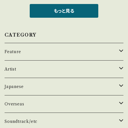
など A・綺麗・キズ等も無く、痛みも薄い B・多少
ソン・エアプレイン 銀座スバル座/ビル・グレアム
認ください。 ___【bid】2407y
痛み・キズなど見られる C・痛み多・キズ多く痛
サイズ：29.5 × 21cm ●状態：B *角スレ、微し
もっと見る
み多 *その他、+ - で補足しています。 *中古とい
み等あり。 (!)こちらの商品はヤフオクでも出品
う事をご理解して頂ける方のご購入をお願い致
しております。 そちらで入札の場合、時間差によ
します。 Please purchase it if you underst
っては売却済となりますのでご了承下さい。 __
CATEGORY
and that it is second hand. *詳しくは ■■
_______________________ 【Abou
■状態・説明 / 発送について■■■ をご覧くだ
t the state/状態説明】 S・新品未開封など A・
Feature
さい。 https://onbankutsu.thebase.in/item
綺麗・キズ等も無く、痛みも薄い B・多少痛み・キ
s/14252144 お知らせ等は、About 画面にてご
ズなど見られる C・痛み多・キズ多く痛み多 *そ
昭和ヒット
Artist
確認ください。 ___【bid】2407y
の他、+ - で補足しています。 *中古という事をご
理解して頂ける方のご購入をお願い致します。 P
50年代
昭和歌謡/演歌
THE BEATLES
Japanese
lease purchase it if you understand that
it is second hand. *詳しくは ■■■状態・説
60年代
演歌/艶歌/お座敷
BEATLES
任侠//軍歌/やさぐれ歌謡
ELVIS, Rock 'n' Roll '50S
1950~60 'S
Overseas
明 / 発送について■■■ をご覧ください。 http
s://onbankutsu.thebase.in/items/1425214
70年代
ムード・コーラス歌謡
Johm
任侠/仁義
Group
日本のロックとフォーク
The Rolling Stones
1970'S
1950~60 'S
Soundtrack/etc
4 お知らせ等は、About 画面にてご確認くださ