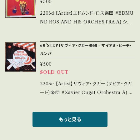
uccessful bid】2205/2420
す。 *中古という事をご理解して頂ける方のご購
¥500
ガーズ 【Release/Label/Note】 196- / NDS
入をお願い致します。 Please purchase it if
-46 / キング *The Finger's B-2)参考視聴: h
2203d 【Artist】エドムンド・ロス楽団 #EDMU
you understand that it is second hand. *
ttps://youtu.be/xx5xLMdht0s 【Conditio
ND ROS AND HIS ORCHESTRA A) シボ
詳しくは ■■■状態・説明 / 発送について■■
n】Jacket/Record：B/B (国内盤/袋ジャケ)*3
ネー (SIBONEY) B) カミニート 【Release/L
■ をご覧ください。 https://onbankutsu.theb
3rpm ________________________
abel/Note】 1966 / SS-143 / キング *マンボ
ase.in/items/14252144 お知らせ等は、About
60'S【EP】ザヴィア・クガー楽団 - マイアミ・ビーチ・
_ 【About the state/状態説明】 S・新品未開
参考視聴: https://youtu.be/cTLjkfYoYzA
画面にてご確認ください。 ___
ルンバ
封など A・綺麗・キズ等も無く、痛みも薄い B・多
【Condition】Jacket/Record：B/B+ (国内盤)
少痛み・キズなど見られる C・痛み多・キズ多く
¥500
_________________________ 【Ab
SOLD OUT
痛み多 その他、+ - で補足しています。 *中古と
out the state/状態説明】 S・新品未開封など
いう事をご理解して頂ける方のご購入をお願い
A・綺麗・キズ等も無く、痛みも薄い B・多少痛
2203c 【Artist】ザヴィア・クガー（ザビア・クガ
致します。 Please purchase it if you under
み・キズなど見られる C・痛み多・キズ多く痛み
ート）楽団 #Xavier Cugat Orchestra A) マ
stand that it is second hand. *詳しくは ■
多 その他、+ - で補足しています。 *中古という
イアミ・ビーチ・ルンバ B) ブラジル 【Release/
■■状態・説明 / 発送について■■■ をご覧く
事をご理解して頂ける方のご購入をお願い致し
Label/Note】 19-- / MS-37 / キング *ラテン
ださい。 https://onbankutsu.thebase.in/ite
ます。 Please purchase it if you understan
参考視聴: https://youtu.be/fpMCS_Ptkqw
もっと見る
ms/14252144 お知らせ等は、About 画面にて
d that it is second hand. *詳しくは ■■■
【Condition】Jacket/Record：B-/B (国内盤)
ご確認ください。 ___
状態・説明 / 発送について■■■ をご覧くださ
*ジャケ下部に破れ。 _______________