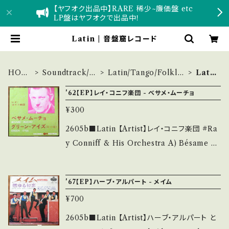
【ヤフオク出品中】RARE 稀少~廉価盤 etc
LP盤はヤフオクで出品中！
Latin | 音盤窟レコード
HOM
Soundtrack/et
Latin/Tango/Folklo
Lati
E
c
re
n
'62【EP】レイ・コニフ楽団 - べサメ・ムーチョ
¥300
2605b■Latin 【Artist】レイ・コニフ楽団 #Ra
y Conniff & His Orchestra A) Bésame M
ucho B) Green Eyes 【Release/Label/No
te】 1962 / LL-358 / コロムビア * ■参考視
'67【EP】ハーブ・アルパート - メイム
聴■ https://youtu.be/fQMdZZ-2swM?si=
¥700
phEOdxmZBUoatHL5 【Condition】 Jacke
t/Record：B/B (国内盤/W Jacket) ______
2605b■Latin 【Artist】ハーブ・アルパート と