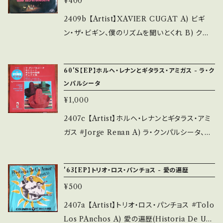
¥400
d that it is second hand. *詳しくは ■■■
TPwyCOl 【Condition】 Jacket/Record：B/
状態・説明 / 発送について■■■ をご覧くださ
B (国内盤/Wジャケ) *ジャケ黄しみ、インナー
2409b 【Artist】XAVIER CUGAT A) ビギ
い。 https://onbankutsu.thebase.in/items/1
破れ ________________________
ン・ザ・ビギン、僕のリズムを聞いとくれ B) クマ
4252144 お知らせ等は、About 画面にてご確
_ 【About the state/状態説明】 S・新品未開
ーナ、悲しいビキナ 【Release/Label/Note】 1
認ください。 ___
封など A・綺麗・キズ等も無く、痛みも薄い B・多
970~? / PLS-8005 / BIEDREE=コロムビア
60'S【EP】ホルヘ・レナンとギタラス・アミガス - ラ・ク
少痛み・キズなど見られる C・痛み多・キズ多く
*ラテン/ルンバ 参考視聴: - 【Condition】 Jack
ンパルシータ
痛み多 *その他、+ - で補足しています。 *中古と
et/Record：B/B+ (国内盤/袋ジャケ) *4chス
¥1,000
いう事をご理解して頂ける方のご購入をお願い
テレオ(QS) 「千趣会」雑誌付録 _________
致します。 Please purchase it if you under
________________ 【About the stat
2407c 【Artist】ホルヘ・レナンとギタラス・アミ
stand that it is second hand. *詳しくは ■
e/状態説明】 S・新品未開封など A・綺麗・キズ
ガス #Jorge Renan A) ラ・クンパルシータ、カ
■■状態・説明 / 発送について■■■ をご覧く
等も無く、痛みも薄い B・多少痛み・キズなど見
ミニート B) ある恋に物語、チョグイ鳥 【Releas
ださい。 https://onbankutsu.thebase.in/ite
られる C・痛み多・キズ多く痛み多 *その他、+ -
e/Label/Note】 196- / KP-4024 / 東芝音工
ms/14252144 お知らせ等は、About 画面にて
'63【EP】トリオ・ロス・パンチョス - 愛の遍歴
で補足しています。 *中古という事をご理解して
*ラテン/タンゴ 参考視聴: - 【Condition】 Ja
ご確認ください。 ___
頂ける方のご購入をお願い致します。 Please p
¥500
cket/Record：B/B (国内盤/赤盤/袋ジャケ) *
urchase it if you understand that it is se
コンパクト7 ____________________
2407a 【Artist】トリオ・ロス・パンチョス #Tolo
cond hand. *詳しくは ■■■状態・説明 / 発
_____ 【About the state/状態説明】 S・新
Los PAnchos A) 愛の遍歴(Historia De Un