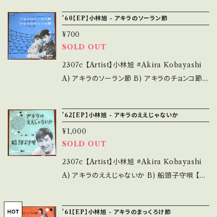
らせ等は、About 画面にてご確認ください。 __
み・キズなど見られる C・痛み多・キズ多く痛み
活「俺は地獄の部隊長」主題歌 視聴■OBK20
_
'60【EP】小林旭 - アキラのソーラン節
多 *その他、+ - で補足しています。 *中古という
7■ https://youtu.be/a1CSQPTnp6E 【Con
事をご理解して頂ける方のご購入をお願い致し
¥700
dition】 Jacket/Record：B/B (国内盤) ___
ます。 Please purchase it if you understan
SOLD OUT
______________________ 【About
d that it is second hand. *詳しくは ■■■
the state/状態説明】 S・新品未開封など A・綺
2307c 【Artist】小林旭 #Akira Kobayashi
状態・説明 / 発送について■■■ をご覧くださ
麗・キズ等も無く、痛みも薄い B・多少痛み・キズ
A) アキラのソーラン節 B) アキラのチョンコ節
い。 https://onbankutsu.thebase.in/items/1
など見られる C・痛み多・キズ多く痛み多 *その
【Release/Label/Note】 1960 / SA-476 / コ
4252144 お知らせ等は、About 画面にてご確
他、+ - で補足しています。 *中古という事をご理
ロムビア *日活「大草原の渡り鳥」主題歌 参考
認ください。 ___【bid】2309
'62【EP】小林旭 - アキラのええじゃないか
解して頂ける方のご購入をお願い致します。 Ple
視聴: https://youtu.be/eJhXfc1gd1U 【Con
ase purchase it if you understand that it
¥1,000
dition】 Jacket/Record：B/B+ (国内盤/Wジ
SOLD OUT
is second hand. *詳しくは ■■■状態・説明
ャケ) ________________________
/ 発送について■■■ をご覧ください。 https://
_ 【About the state/状態説明】 S・新品未開
2307c 【Artist】小林旭 #Akira Kobayashi
onbankutsu.thebase.in/items/14252144
封など A・綺麗・キズ等も無く、痛みも薄い B・多
A) アキラのええじゃないか B) 船頭子守唄 【Re
お知らせ等は、About 画面にてご確認ください。
少痛み・キズなど見られる C・痛み多・キズ多く
lease/Label/Note】 1962 / SA-838 / コロム
___
痛み多 *その他、+ - で補足しています。 *中古と
ビア * 参考視聴: https://youtu.be/89D8P1Z
'61【EP】小林旭 - アキラのまっくろけ節
いう事をご理解して頂ける方のご購入をお願い
DKdA 【Condition】 Jacket/Record：B/B