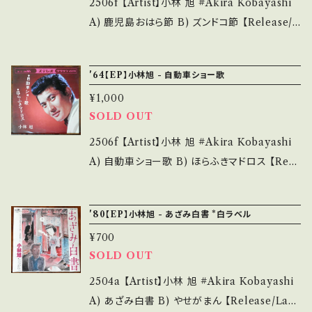
ecord：B/B (国内盤) ______________
2506f 【Artist】小林 旭 #Akira Kobayashi
___________ 【About the state/状態説
A) 鹿児島おはら節 B) ズンドコ節 【Release/L
明】 S・新品未開封など A・綺麗・キズ等も無く、
abel/Note】 1960 / SA-400 / コロムビア *
痛みも薄い B・多少痛み・キズなど見られる C・
A)マイトガイ日活「海を渡る波止場の風」主題歌
'64【EP】小林旭 - 自動車ショー歌
痛み多・キズ多く痛み多 *その他、+ - で補足し
B)アキラのズンドコ節！後にドリフもカヴァーし
ています。 *中古という事をご理解して頂ける方
¥1,000
た"ズン ズン ズンドコ"ソング♪ B)視聴■OBK
SOLD OUT
のご購入をお願い致します。 Please purchase
262■ https://youtu.be/uLb9eErM4Nc 【C
it if you understand that it is second han
ondition】 Jacket/Record：B/B- (国内盤) _
2506f 【Artist】小林 旭 #Akira Kobayashi
d. *詳しくは ■■■状態・説明 / 発送について
________________________ 【Abo
A) 自動車ショー歌 B) ほらふきマドロス 【Rele
■■■ をご覧ください。 https://onbankutsu.
ut the state/状態説明】 S・新品未開封など
ase/Label/Note】 1964 / CW-170 / クラウン
thebase.in/items/14252144 お知らせ等は、A
A・綺麗・キズ等も無く、痛みも薄い B・多少痛
*要注意歌謡曲、元祖コミカル・パロディソング
bout 画面にてご確認ください。 ___
'80【EP】小林旭 - あざみ白書 *白ラベル
み・キズなど見られる C・痛み多・キズ多く痛み
♪ 日活「投げたダイスが明日を呼ぶ」挿入歌 参
多 *その他、+ - で補足しています。 *中古という
¥700
考視聴: https://youtu.be/KKGApcWVMx4
SOLD OUT
事をご理解して頂ける方のご購入をお願い致し
【Condition】 Jacket/Record：B/B (国内盤)
ます。 Please purchase it if you understan
*この年代にしては良好盤 ____________
2504a 【Artist】小林 旭 #Akira Kobayashi
d that it is second hand. *詳しくは ■■■
_____________ 【About the state/状
A) あざみ白書 B) やせがまん 【Release/Lab