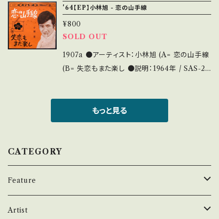
'64【EP】小林旭 - 恋の山手線
黄しみ 【状態説明の見方】 商品列に並ぶ ■状
¥800
態・説明 / 発送について■ をご覧ください。 お
SOLD OUT
知らせ等は、About 画面にてご確認ください。
1907a ●アーティスト：小林旭 (A= 恋の山手線
(B= 失恋もまた楽し ●説明：1964年 / SAS-20
5 / コロムビア *コミックソング路線！傑作曲 '6
4 HIT! *参考視聴：https://youtu.be/uWdFr
P_1n74 ●状態：ジャケ/盤：B/B (国内盤) *ジ
もっと見る
ャケ黄しみ 【状態説明の見方】 商品列に並ぶ ■
状態・説明 / 発送について■ をご覧ください。
お知らせ等は、About 画面にてご確認ください。
CATEGORY
Feature
昭和ヒット
Artist