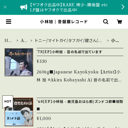
【ヤフオク出品中】RARE 稀少~廉価盤 etc
LP盤はヤフオクで出品中！
小林旭 | 音盤窟レコード
HO
Arti
トニー/マイトガイ/タフガイ/健さん/文
小林
ME
st
太/勝新/お嬢
旭
'75【EP】小林旭 - 昔の名前で出ています
¥350
2606g■Japanese Kayokyoku 【Artist】小
林 旭 #Akira Kobayashi A) 昔の名前で出て
います B) 夕子 【Release/Label/Note】 197
5 / CW-1470 / クラウン *作詞:星野哲郎、作
'60【EP】小林旭 - 鹿児島おはら節/ズンドコ節■視聴
曲:叶弦大,小林旭最大のヒット曲！ ■参考視聴
■
■ https://youtu.be/KeEPGmrOTLI?si=a
¥1,000
mFV3U5jeU8Vl-WI 【Condition】 Jacket/R