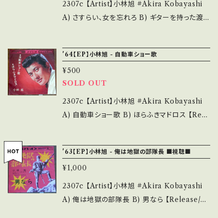
■■ をご覧ください。 https://onbankutsu.th
___________________ 【About the
2307c 【Artist】小林旭 #Akira Kobayashi
ebase.in/items/14252144 お知らせ等は、Ab
state/状態説明】 S・新品未開封など A・綺麗・
A) さすらい、女を忘れろ B) ギターを持った渡り
out 画面にてご確認ください。 ___
キズ等も無く、痛みも薄い B・多少痛み・キズな
鳥、ダンチョネ節 【Release/Label/Note】 196
ど見られる C・痛み多・キズ多く痛み多 *その
4 / AMM-74 / コロムビア * 参考視聴: -
'64【EP】小林旭 - 自動車ショー歌
他、+ - で補足しています。 *中古という事をご理
【Condition】 Jacket/Record：C/C+ (国内
解して頂ける方のご購入をお願い致します。 Ple
¥500
盤/Wジャケ) *ジャケしわ痛み _________
SOLD OUT
ase purchase it if you understand that it
________________ 【About the stat
is second hand. *詳しくは ■■■状態・説明
e/状態説明】 S・新品未開封など A・綺麗・キズ
2307c 【Artist】小林旭 #Akira Kobayashi
/ 発送について■■■ をご覧ください。 https://
等も無く、痛みも薄い B・多少痛み・キズなど見
A) 自動車ショー歌 B) ほらふきマドロス 【Rele
onbankutsu.thebase.in/items/14252144
られる C・痛み多・キズ多く痛み多 *その他、+ -
ase/Label/Note】 1964 / CW170 / クラウン
お知らせ等は、About 画面にてご確認ください。
で補足しています。 *中古という事をご理解して
*要注意歌謡曲 参考視聴: https://youtu.be/
___
'63【EP】小林旭 - 俺は地獄の部隊長 ■視聴■
頂ける方のご購入をお願い致します。 Please p
KKGApcWVMx4 【Condition】 Jacket/Rec
urchase it if you understand that it is se
¥1,000
ord：B/C (国内盤) *インナー痛み、盤キズ多 _
cond hand. *詳しくは ■■■状態・説明 / 発
________________________ 【Abo
2307c 【Artist】小林旭 #Akira Kobayashi
送について■■■ をご覧ください。 https://on
ut the state/状態説明】 S・新品未開封など
A) 俺は地獄の部隊長 B) 男なら 【Release/La
bankutsu.thebase.in/items/14252144 お知
A・綺麗・キズ等も無く、痛みも薄い B・多少痛
bel/Note】 1963 / SAS-35 / コロムビア *日