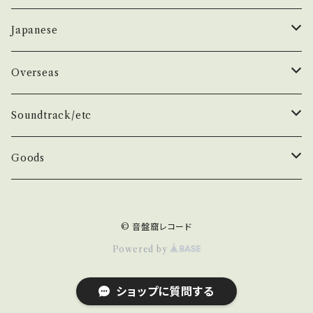
50年代
昭和歌謡/演歌
THE BEATLES
Japanese
60年代
演歌/艶歌/お座敷
BEATLES
任侠//軍歌/やさぐれ歌謡
ELVIS, Rock 'n' Roll '50S
1950~60 'S
Overseas
70年代
ムード・コーラス歌謡
Johm
任侠/仁義
Group
日本のロックとフォーク
The Rolling Stones
1970'S
1950~60 'S
Soundtrack/etc
80年代
マイナー・ディープ歌謡
Paul
軍歌/戦時歌謡
Male
ロック歌謡
Group
Group
グループサウンズ/ウェスタン＆ロカビリー
ザ・スパイダース 関連
1980'S
1970'S
邦画
Goods
演歌ヒット
ビート・グルーヴ歌謡
George
やさぐれ歌謡
Female
70年代ロック
Male
Male
スパイダース/タイガース/テンプターズ関連
スパイダース
Group
Group
ドラマ
アイドル系
ザ・タイガース /沢田研二
俳優/喜劇役者/純音楽/音頭
1980'S
洋画
Book
© 音盤窟レコード
青春・アベック歌謡
Ringo
80年代ロック
Female
Female
かまやつひろし
Male
Male
任侠/ヤクザ
70年代
タイガース
Actor
Group
SF/西部劇
デビューシングル
ザ・テンプターズ/萩原健一
Classic Rock/Hard Rock
TV/スポーツ
Item
Powered by
Other
メジャー・フォーク
井上尭之
Female
Female
名作/古典
'80年代
沢田研二
Comedian
Male
クンフー/香港
テンプターズ
Classic Rock
Japanese
エレキ/インスト/サーフ/ガレージ
RCサクセション/忌野清志郎
BLACK/SOUL/DISCO
アニメ/特撮/子供/童謡
Etc...
ショップに質問する