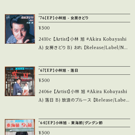
状態・説明 / 発送について■■■ をご覧くださ
態説明】 S・新品未開封など A・綺麗・キズ等も
el/Note】 1980 / CWA-25 / クラウン *作詞:
い。 https://onbankutsu.thebase.in/items/1
無く、痛みも薄い B・多少痛み・キズなど見られ
阿久悠、作曲:小林亜星、ジャケイラスト:滝田ゆ
4252144 お知らせ等は、About 画面にてご確
'76【EP】小林旭 - 女房きどり
る C・痛み多・キズ多く痛み多 *その他、+ - で補
う 参考視聴: - 【Condition】 Jacket/Recor
認ください。 ___
足しています。 *中古という事をご理解して頂け
¥500
d：B/A- (国内盤/サンプル白レーベル) *ジャケ
る方のご購入をお願い致します。 Please purc
しわ、レーベル染み ________________
2410c 【Artist】小林 旭 #Akira Kobayashi
hase it if you understand that it is secon
_________ 【About the state/状態説明】
A) 女房きどり B) おれ 【Release/Label/Not
d hand. *詳しくは ■■■状態・説明 / 発送に
S・新品未開封など A・綺麗・キズ等も無く、痛み
e】 1976 / CW-1905 / クラウン * 参考視聴: -
ついて■■■ をご覧ください。 https://onbank
も薄い B・多少痛み・キズなど見られる C・痛み
【Condition】 Jacket/Record：B/B (国内盤)
utsu.thebase.in/items/14252144 お知らせ
'67【EP】小林旭 - 落日
多・キズ多く痛み多 *その他、+ - で補足してい
_________________________ 【Ab
等は、About 画面にてご確認ください。 ___【b
ます。 *中古という事をご理解して頂ける方のご
¥500
out the state/状態説明】 S・新品未開封など
id】2508y
購入をお願い致します。 Please purchase it i
A・綺麗・キズ等も無く、痛みも薄い B・多少痛
2406e 【Artist】小林 旭 #Akira Kobayashi
f you understand that it is second hand.
み・キズなど見られる C・痛み多・キズ多く痛み
A) 落日 B) 放浪のブルース 【Release/Label/
*詳しくは ■■■状態・説明 / 発送について■
多 *その他、+ - で補足しています。 *中古という
Note】 1967 / CW725 / クラウン *日活「対
■■ をご覧ください。 https://onbankutsu.th
事をご理解して頂ける方のご購入をお願い致し
決」主題歌 参考視聴: - 【Condition】 Jacket/
ebase.in/items/14252144 お知らせ等は、Ab
'64【EP】小林旭 - 東海節/グングン節
ます。 Please purchase it if you understan
Record：B/B (国内盤) _____________
out 画面にてご確認ください。 ___【bid】2504
d that it is second hand. *詳しくは ■■■
¥500
____________ 【About the state/状態