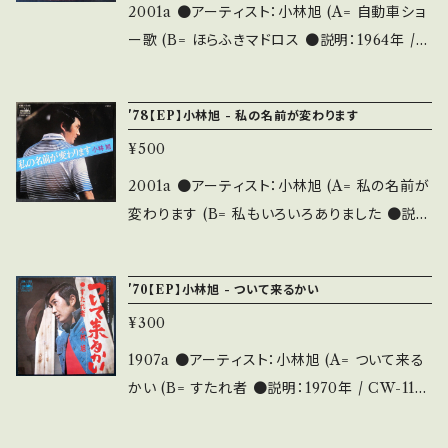
い。 https://onbankutsu.thebase.in/items/1
A・綺麗・キズ等も無く、痛みも薄い B・多少痛
2001a ●アーティスト：小林旭 (A= 自動車ショ
4252144 お知らせ等は、About 画面にてご確
み・キズなど見られる C・痛み多・キズ多く痛み
ー歌 (B= ほらふきマドロス ●説明：1964年 /
認ください。 ___
多 その他、+ - で補足しています。 *中古という
CW170 / クラウン *コミック&パロディソング
事をご理解して頂ける方のご購入をお願い致し
の傑作！要注意歌謡曲 ●状態：ジャケ/盤：B-/B
'78【EP】小林旭 - 私の名前が変わります
ます。 Please purchase it if you understan
- (国内盤) *黄シミ痛み 【状態説明の見方】 商
d that it is second hand. *詳しくは ■■■
¥500
品列に並ぶ ■状態・説明 / 発送について■ を
状態・説明 / 発送について■■■ をご覧くださ
ご覧ください。 お知らせ等は、About 画面にて
2001a ●アーティスト：小林旭 (A= 私の名前が
い。 https://onbankutsu.thebase.in/items/1
ご確認ください。
変わります (B= 私もいろいろありました ●説
4252144 お知らせ等は、About 画面にてご確
明：1978年 / CW1740 / クラウン *「昔の名前
認ください。 ___
で出ています」アンサーソング！ ●状態：ジャケ/
'70【EP】小林旭 - ついて来るかい
盤：B/B+ (国内盤) * 【状態説明の見方】 商品列
¥300
に並ぶ ■状態・説明 / 発送について■ をご覧く
ださい。 お知らせ等は、About 画面にてご確認
1907a ●アーティスト：小林旭 (A= ついて来る
ください。
かい (B= すたれ者 ●説明：1970年 / CW-1112
/ クラウン *日活「ネオン警察・女は夜の匂い」主
題歌 ●状態：ジャケ/盤：B/B (国内盤) *ジャケ