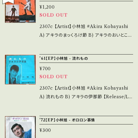
致します。 Please purchase it if you under
¥1,200
(国内盤) ______________________
SOLD OUT
stand that it is second hand. *詳しくは ■
___ 【About the state/状態説明】 S・新品未
■■状態・説明 / 発送について■■■ をご覧く
開封など A・綺麗・キズ等も無く、痛みも薄い B・
2307c 【Artist】小林旭 #Akira Kobayashi
ださい。 https://onbankutsu.thebase.in/ite
多少痛み・キズなど見られる C・痛み多・キズ多
A) アキラのまっくろけ節 B) アキラのおいとこ節
ms/14252144 お知らせ等は、About 画面にて
く痛み多 *その他、+ - で補足しています。 *中古
【Release/Label/Note】 1961 / SA-626 / コ
ご確認ください。 ___【bid】2404y
という事をご理解して頂ける方のご購入をお願
ロムビア *日活「風に逆らう流れ者」主題歌。 明
'61【EP】小林旭 - 流れもの
い致します。 Please purchase it if you und
治の演歌師・添田唖蝉坊、ナイスカヴァー！ 視聴
erstand that it is second hand. *詳しくは
¥700
■OBK208■ https://youtu.be/iRUxhLQV
SOLD OUT
■■■状態・説明 / 発送について■■■ をご覧
uVU 【Condition】 Jacket/Record：B/B (国
ください。 https://onbankutsu.thebase.in/it
内盤) ________________________
2307c 【Artist】小林旭 #Akira Kobayashi
ems/14252144 お知らせ等は、About 画面に
_ 【About the state/状態説明】 S・新品未開
A) 流れもの B) アキラの伊那節 【Release/La
てご確認ください。 ___【bid】2309
封など A・綺麗・キズ等も無く、痛みも薄い B・多
bel/Note】 1961 / SA-731 / コロムビア *日活
少痛み・キズなど見られる C・痛み多・キズ多く
「大森林に向って立つ」主題歌。 参考視聴: http
'72【EP】小林旭 - オロロン慕情
痛み多 *その他、+ - で補足しています。 *中古と
s://youtu.be/iOy8szzT02M 【Condition】 J
いう事をご理解して頂ける方のご購入をお願い
¥300
acket/Record：B/B (国内盤) _________