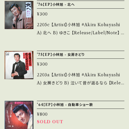
4 お知らせ等は、About 画面にてご確認くださ
'76【EP】小林旭 - 北へ
*中古という事をご理解して頂ける方のご購入を
ア *日活映画『黒い傷あとのブルース』 参考視
い。 ___
お願い致します。 Please purchase it if you
¥300
聴: https://youtu.be/pfvxUDz2Ai8 【Condi
understand that it is second hand. *詳しく
tion】 Jacket/Record：B/B (国内盤) _____
2205c 【Artist】小林旭 #Akira Kobayashi
は ■■■状態・説明 / 発送について■■■ を
____________________ 【About the
A) 北へ B) ゆきこ 【Release/Label/Note】 1
ご覧ください。 https://onbankutsu.thebase.i
state/状態説明】 S・新品未開封など A・綺麗・
976 / CW-1605 / クラウン * 参考視聴: ー 【C
n/items/14252144 お知らせ等は、About 画
キズ等も無く、痛みも薄い B・多少痛み・キズな
ondition】 Jacket/Record：B/B+ (国内盤) _
面にてご確認ください。 ___
'75【EP】小林旭 - 女房きどり
ど見られる C・痛み多・キズ多く痛み多 その他、
________________________ 【Abo
+ - で補足しています。 *中古という事をご理解
¥300
ut the state/状態説明】 S・新品未開封など
して頂ける方のご購入をお願い致します。 Pleas
A・綺麗・キズ等も無く、痛みも薄い B・多少痛
2203a 【Artist】小林旭 #Akira Kobayashi
e purchase it if you understand that it is
み・キズなど見られる C・痛み多・キズ多く痛み
A) 女房きどり B) 泣いて昔が返るなら 【Relea
second hand. *詳しくは ■■■状態・説明 /
多 その他、+ - で補足しています。 *中古という
se/Label/Note】 1975 / CW-1565 / テイチク
発送について■■■ をご覧ください。 https://o
事をご理解して頂ける方のご購入をお願い致し
* 参考視聴: https://youtu.be/jO-bfq2aT-c
nbankutsu.thebase.in/items/14252144 お
'64【EP】小林旭 - 自動車ショー歌
ます。 Please purchase it if you understan
【Condition】 Jacket/Record：B/B (国内盤)
知らせ等は、About 画面にてご確認ください。
d that it is second hand. *詳しくは ■■■
¥800
_________________________ 【Ab
___
状態・説明 / 発送について■■■ をご覧くださ
SOLD OUT
out the state/状態説明】 S・新品未開封など