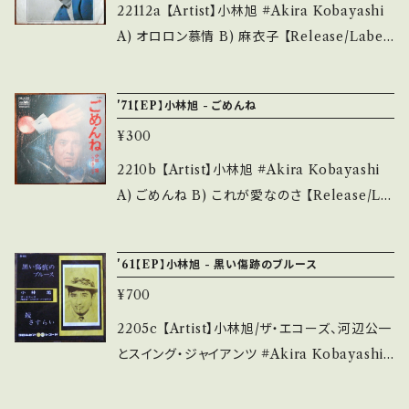
致します。 Please purchase it if you under
________________ 【About the stat
22112a 【Artist】小林旭 #Akira Kobayashi
stand that it is second hand. *詳しくは ■
e/状態説明】 S・新品未開封など A・綺麗・キズ
A) オロロン慕情 B) 麻衣子 【Release/Label/
■■状態・説明 / 発送について■■■ をご覧く
等も無く、痛みも薄い B・多少痛み・キズなど見
Note】 1972 / CW-1300 / クラウン *作詞曲：
ださい。 https://onbankutsu.thebase.in/ite
られる C・痛み多・キズ多く痛み多 *その他、+ -
遠藤実。オロロンパイ〜♪ 参考視聴: https://y
ms/14252144 お知らせ等は、About 画面にて
'71【EP】小林旭 - ごめんね
で補足しています。 *中古という事をご理解して
outu.be/xR7nkLR20zs 【Condition】 Jack
ご確認ください。 ___
頂ける方のご購入をお願い致します。 Please p
¥300
et/Record：B/C+ (国内盤) *ジャケ微しみ __
urchase it if you understand that it is se
_______________________ 【Abou
2210b 【Artist】小林旭 #Akira Kobayashi
cond hand. *詳しくは ■■■状態・説明 / 発
t the state/状態説明】 S・新品未開封など A・
A) ごめんね B) これが愛なのさ 【Release/La
送について■■■ をご覧ください。 https://on
綺麗・キズ等も無く、痛みも薄い B・多少痛み・キ
bel/Note】 1971 / CW-1173 / クラウン *マイ
bankutsu.thebase.in/items/14252144 お知
ズなど見られる C・痛み多・キズ多く痛み多 そ
トガイ！84th A)参考視聴:https://youtu.be/eL
らせ等は、About 画面にてご確認ください。 __
'61【EP】小林旭 - 黒い傷跡のブルース
の他、+ - で補足しています。 *中古という事をご
W-aJhD88k 【Condition】 Jacket/Record：
_【bid】2309
理解して頂ける方のご購入をお願い致します。 P
¥700
B/A (国内盤) ___________________
lease purchase it if you understand that
______ 【About the state/状態説明】 S・新
2205c 【Artist】小林旭/ザ・エコーズ、河辺公一
it is second hand. *詳しくは ■■■状態・説
品未開封など A・綺麗・キズ等も無く、痛みも薄
とスイング・ジャイアンツ #Akira Kobayashi
明 / 発送について■■■ をご覧ください。 http
い B・多少痛み・キズなど見られる C・痛み多・
A) 黒い傷跡のブルース B) 続さすらい 【Relea
s://onbankutsu.thebase.in/items/1425214
キズ多く痛み多 その他、+ - で補足しています。
se/Label/Note】 1961 / SA-625 / コロムビ