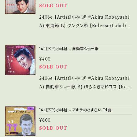
y
状態・説明 / 発送について■■■ をご覧くださ
SOLD OUT
説明】 S・新品未開封など A・綺麗・キズ等も無
い。 https://onbankutsu.thebase.in/items/1
く、痛みも薄い B・多少痛み・キズなど見られる
2406e 【Artist】小林 旭 #Akira Kobayashi
4252144 お知らせ等は、About 画面にてご確
C・痛み多・キズ多く痛み多 *その他、+ - で補足
A) 東海節 B) グングン節 【Release/Label/N
認ください。 ___
しています。 *中古という事をご理解して頂ける
ote】 1964 / CW190 / クラウン * 参考視聴: h
方のご購入をお願い致します。 Please purcha
ttps://youtu.be/KKGApcWVMx4 【Conditi
'64【EP】小林旭 - 自動車ショー歌
se it if you understand that it is second
on】 Jacket/Record：B-/B- (国内盤) *ジャケ
hand. *詳しくは ■■■状態・説明 / 発送につ
¥400
痛しわ、盤微キズ多 ________________
SOLD OUT
いて■■■ をご覧ください。 https://onbanku
_________ 【About the state/状態説明】
tsu.thebase.in/items/14252144 お知らせ等
S・新品未開封など A・綺麗・キズ等も無く、痛み
2406e 【Artist】小林 旭 #Akira Kobayashi
は、About 画面にてご確認ください。 ___
も薄い B・多少痛み・キズなど見られる C・痛み
A) 自動車ショー歌 B) ほらふきマドロス 【Rele
多・キズ多く痛み多 *その他、+ - で補足してい
ase/Label/Note】 1964 / CW170 / クラウン
ます。 *中古という事をご理解して頂ける方のご
*要注意歌謡曲、元祖コミカル・ソング！ 参考視
'64【EP】小林旭 - アキラのさすらい *4曲
購入をお願い致します。 Please purchase it i
聴: https://youtu.be/KKGApcWVMx4 【Co
f you understand that it is second hand.
¥600
ndition】 Jacket/Record：C/B- (国内盤) *イ
SOLD OUT
*詳しくは ■■■状態・説明 / 発送について■
ンナー破れ、ジャケ痛み、盤微キズ多 ______