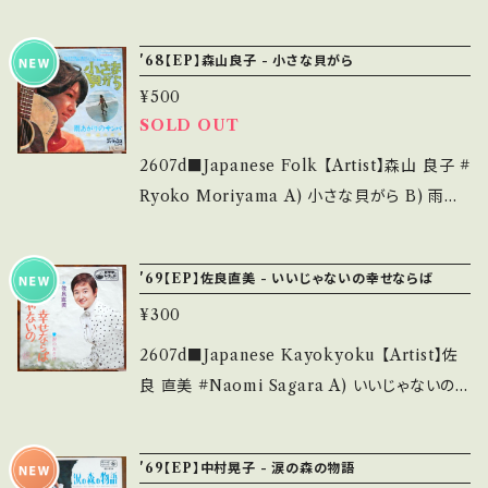
_______ 【About the state/状態説明】 S・
木の葉の丘 【Release/Label/Note】 1967 /
ます。 Please purchase it if you understan
新品未開封など A・綺麗・キズ等も無く、痛みも
FS-1019 / ビクター *2nd/作詞:万里村ゆき子、
d that it is second hand. *詳しくは ■■■
'68【EP】森山良子 - 小さな貝がら
薄い B・多少痛み・キズなど見られる C・痛み
作曲:鈴木邦彦 ■参考視聴■ https://youtu.b
状態・説明 / 発送について■■■ をご覧くださ
多・キズ多く痛み多 *その他、+ - で補足してい
¥500
e/Diomxu7SJdw?si=qGm0C1w_GypBDx
い。 https://onbankutsu.thebase.in/items/1
ます。 *中古という事をご理解して頂ける方のご
SOLD OUT
eR 【Condition】 Jacket/Record：B/B (国内
4252144 お知らせ等は、About 画面にてご確
購入をお願い致します。 Please purchase it i
盤) _________________________
2607d■Japanese Folk 【Artist】森山 良子 #
認ください。 ___
f you understand that it is second hand.
【About the state/状態説明】 S・新品未開封
Ryoko Moriyama A) 小さな貝がら B) 雨あ
*詳しくは ■■■状態・説明 / 発送について■
など A・綺麗・キズ等も無く、痛みも薄い B・多少
がりのサンバ 【Release/Label/Note】 1968 /
■■ をご覧ください。 https://onbankutsu.th
痛み・キズなど見られる C・痛み多・キズ多く痛
FS-1043 / ビクター *5th/A)作詞曲:きくおきか
ebase.in/items/14252144 お知らせ等は、Ab
'69【EP】佐良直美 - いいじゃないの幸せならば
み多 *その他、+ - で補足しています。 *中古とい
おる、編曲:筒美京平 B)作詞:山上路夫,作曲:村
out 画面にてご確認ください。 ___
う事をご理解して頂ける方のご購入をお願い致
¥300
井邦彦, NICE TUNE! A■参考視聴■ http
します。 Please purchase it if you underst
s://youtu.be/-FG0RBIiA_s?si=HIXbxQtm
2607d■Japanese Kayokyoku 【Artist】佐
and that it is second hand. *詳しくは ■■
K669CyYJ B■参考視聴■ https://youtu.b
良 直美 #Naomi Sagara A) いいじゃないの
■状態・説明 / 発送について■■■ をご覧くだ
e/Hmk58_fn73Q?si=pb6K21kiKTIRRE-u
幸せならば B) 涙のおけさ 【Release/Label/
さい。 https://onbankutsu.thebase.in/item
【Condition】 Jacket/Record：B/B (国内盤)
Note】 1969 / SV-1053 / ビクター *'69 BIG
s/14252144 お知らせ等は、About 画面にてご
'69【EP】中村晃子 - 涙の森の物語
*ジャケしわ ____________________
HIT! ■参考視聴■ https://youtu.be/_0Zc