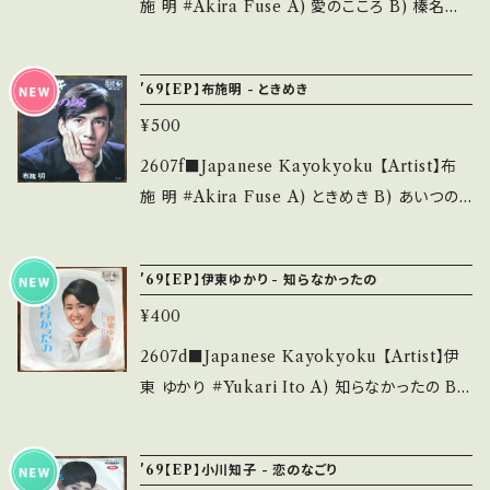
綺麗・キズ等も無く、痛みも薄い B・多少痛み・キ
施 明 #Akira Fuse A) 愛のこころ B) 榛名湖
erstand that it is second hand. *詳しくは
ズなど見られる C・痛み多・キズ多く痛み多 *そ
の少女 【Release/Label/Note】 1967 / BS-7
■■■状態・説明 / 発送について■■■ をご覧
の他、+ - で補足しています。 *中古という事をご
10 / キング *作詞:なかにし礼,作曲:平尾昌晃
ください。 https://onbankutsu.thebase.in/it
'69【EP】布施明 - ときめき
理解して頂ける方のご購入をお願い致します。 P
■参考視聴■ https://youtu.be/nvA1euKO
ems/14252144 お知らせ等は、About 画面に
lease purchase it if you understand that
¥500
DoU?si=vpTXakogIFtvx5TU 【Condition】
てご確認ください。 ___
it is second hand. *詳しくは ■■■状態・説
Jacket/Record：B/B (国内盤) _________
2607f■Japanese Kayokyoku 【Artist】布
明 / 発送について■■■ をご覧ください。 http
________________ 【About the stat
施 明 #Akira Fuse A) ときめき B) あいつの
s://onbankutsu.thebase.in/items/1425214
e/状態説明】 S・新品未開封など A・綺麗・キズ
涙 【Release/Label/Note】 1969 / BS-1113
4 お知らせ等は、About 画面にてご確認くださ
等も無く、痛みも薄い B・多少痛み・キズなど見
/ キング *作詞:山上路夫,作曲:村井邦彦, 絶唱
い。 ___
'69【EP】伊東ゆかり - 知らなかったの
られる C・痛み多・キズ多く痛み多 *その他、+ -
系 ■参考視聴■ https://youtu.be/kgDajfK
で補足しています。 *中古という事をご理解して
¥400
H_0s?si=YF6suXSyPMmisf9Y 【Conditio
頂ける方のご購入をお願い致します。 Please p
n】 Jacket/Record：B/B (国内盤) _______
2607d■Japanese Kayokyoku 【Artist】伊
urchase it if you understand that it is se
__________________ 【About the st
東 ゆかり #Yukari Ito A) 知らなかったの B)
cond hand. *詳しくは ■■■状態・説明 / 発
ate/状態説明】 S・新品未開封など A・綺麗・キ
おしゃれな恋 【Release/Label/Note】 1969 /
送について■■■ をご覧ください。 https://on
ズ等も無く、痛みも薄い B・多少痛み・キズなど
BS-930 / キング *作詞:山口あかり、作曲:平尾
bankutsu.thebase.in/items/14252144 お知
'69【EP】小川知子 - 恋のなごり
見られる C・痛み多・キズ多く痛み多 *その他、+
昌晃 HIT! ■参考視聴■ https://youtu.be/