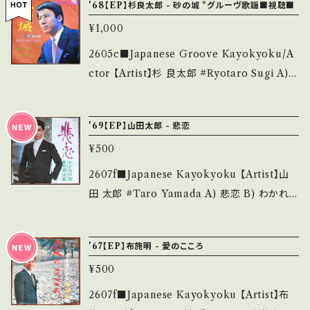
等は、About 画面にてご確認ください。 ___
'68【EP】杉良太郎 - 砂の城 *グルーヴ歌謡■視聴■
のご購入をお願い致します。 Please purchase
te】 1966 / SKR-1004 / 日本グラモフォン ■
it if you understand that it is second han
¥1,000
参考視聴■ - 【Condition】 Jacket/Record：
d. *詳しくは ■■■状態・説明 / 発送について
B/B (国内盤/Bag Jacket) ___________
2605c■Japanese Groove Kayokyoku/A
■■■ をご覧ください。 https://onbankutsu.
______________ 【About the state/状
ctor 【Artist】杉 良太郎 #Ryotaro Sugi A)
thebase.in/items/14252144 お知らせ等は、A
態説明】 S・新品未開封など A・綺麗・キズ等も
砂の城 B) 野ばら咲く丘 【Release/Label/No
bout 画面にてご確認ください。 ___
無く、痛みも薄い B・多少痛み・キズなど見られ
te】 1968 / SAS-1101 / コロムビア *作詞:関沢
'69【EP】山田太郎 - 悲恋
る C・痛み多・キズ多く痛み多 *その他、+ - で補
新一,作曲: 市川昭介, 強力ファズギター！ ■視
足しています。 *中古という事をご理解して頂け
¥500
聴■OBK328■ https://youtu.be/LoP6kM
る方のご購入をお願い致します。 Please purc
SSBbQ 【Condition】 Jacket/Record：B/B+
2607f■Japanese Kayokyoku 【Artist】山
hase it if you understand that it is secon
(国内盤) ______________________
田 太郎 #Taro Yamada A) 悲恋 B) わかれの
d hand. *詳しくは ■■■状態・説明 / 発送に
___ 【About the state/状態説明】 S・新品未
歌 【Release/Label/Note】 1969 / CW-100
ついて■■■ をご覧ください。 https://onbank
開封など A・綺麗・キズ等も無く、痛みも薄い B・
1 / クラウン * ■参考視聴■ - 【Condition】
utsu.thebase.in/items/14252144 お知らせ
'67【EP】布施明 - 愛のこころ
多少痛み・キズなど見られる C・痛み多・キズ多
Jacket/Record：B/B (国内盤/W Jacket) __
等は、About 画面にてご確認ください。 ___
く痛み多 *その他、+ - で補足しています。 *中古
¥500
_______________________ 【Abou
という事をご理解して頂ける方のご購入をお願
t the state/状態説明】 S・新品未開封など A・
2607f■Japanese Kayokyoku 【Artist】布
い致します。 Please purchase it if you und