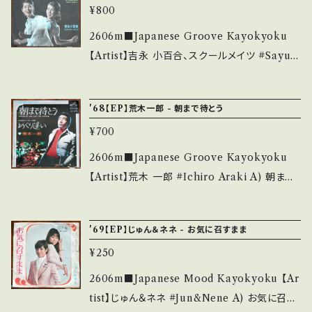
out 画面にてご確認ください。 ___
*中古という事をご理解して頂ける方のご購入を
¥800
nny Rebb）ツイストカバー A■参考視聴■ htt
お願い致します。 Please purchase it if you
ps://youtu.be/v11L4ujRGV4?si=Bi9-KL1_
2606m■Japanese Groove Kayokyoku
understand that it is second hand. *詳しく
Dqw2XH82 B■参考視聴■ https://youtu.b
【Artist】吉永 小百合、スクールメイツ #Sayuri
は ■■■状態・説明 / 発送について■■■ を
e/vuzNRpVhUS8?si=G3qeWNSO3U6i3pc
Yoshinaga A) 恋の歓び B) オレンジの木の下
ご覧ください。 https://onbankutsu.thebase.i
5 【Condition】 Jacket/Record：B-/B+ (国内
で 【Release/Label/Note】 1967 / SV-615 /
n/items/14252144 お知らせ等は、About 画
'68【EP】荒木一郎 - 朝まで待とう
盤) *ジャケ上部微破れ、しわ __________
ビクター *A)作詞:佐伯孝夫、作曲:鈴木邦彦、グ
面にてご確認ください。 ___
_______________ 【About the state/
¥700
ルーヴ歌謡 ■参考視聴■ https://youtu.be/i
状態説明】 S・新品未開封など A・綺麗・キズ等
xHS9Z1tqsg?si=5so3sSeMMKnDrVX2 【C
2606m■Japanese Groove Kayokyoku
も無く、痛みも薄い B・多少痛み・キズなど見ら
ondition】 Jacket/Record：B/B (国内盤/W
【Artist】荒木 一郎 #Ichiro Araki A) 朝まで
れる C・痛み多・キズ多く痛み多 *その他、+ - で
ピンナップジャケ) _________________
待とう B) めぐり逢い 【Release/Label/Not
補足しています。 *中古という事をご理解して頂
________ 【About the state/状態説明】
e】 1968 / SV-675 / ビクター *Go Go グルー
ける方のご購入をお願い致します。 Please pur
'69【EP】じゅん＆ネネ - お気に召すまま
S・新品未開封など A・綺麗・キズ等も無く、痛み
ヴ歌謡！ ■参考視聴■ https://youtu.be/QR
chase it if you understand that it is seco
も薄い B・多少痛み・キズなど見られる C・痛み
¥250
O7sTH7uVw?si=Xaq-vGY0pABzNvoy 【C
nd hand. *詳しくは ■■■状態・説明 / 発送に
多・キズ多く痛み多 *その他、+ - で補足してい
ondition】 Jacket/Record：B/B+ (国内盤/W
2606m■Japanese Mood Kayokyoku 【Ar
ついて■■■ をご覧ください。 https://onbank
ます。 *中古という事をご理解して頂ける方のご
Jacket/ピンナップジャケ) ____________
tist】じゅん＆ネネ #Jun&Nene A) お気に召す
utsu.thebase.in/items/14252144 お知らせ
購入をお願い致します。 Please purchase it i