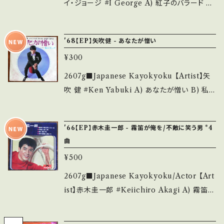
スレ多 _______________________
イ・ジョージ #I George A) 紅子のバラード B)
__ 【About the state/状態説明】 S・新品未開
君の心の湖で 【Release/Label/Note】 1964
封など A・綺麗・キズ等も無く、痛みも薄い B・多
/ SN-77 / テイチク * ■参考視聴■ https://y
'68【EP】矢吹健 - あなたが憎い
少痛み・キズなど見られる C・痛み多・キズ多く
outu.be/3NfTqHNlI6g?si=IlfXFHdQYEg
痛み多 *その他、+ - で補足しています。 *中古と
¥300
oWA0N 【Condition】 Jacket/Record：B-/B
いう事をご理解して頂ける方のご購入をお願い
(国内盤) *ジャケよれしわ ____________
2607g■Japanese Kayokyoku 【Artist】矢
致します。 Please purchase it if you under
_____________ 【About the state/状
吹 健 #Ken Yabuki A) あなたが憎い B) 私に
stand that it is second hand. *詳しくは ■
態説明】 S・新品未開封など A・綺麗・キズ等も
だって 【Release/Label/Note】 1968 / US-6
■■状態・説明 / 発送について■■■ をご覧く
無く、痛みも薄い B・多少痛み・キズなど見られ
10-J / UNION *レコ大新人賞 ■参考視聴■
ださい。 https://onbankutsu.thebase.in/ite
'66【EP】赤木圭一郎 - 霧笛が俺を/不敵に笑う男 *4
る C・痛み多・キズ多く痛み多 *その他、+ - で補
- 【Condition】 Jacket/Record：B/B (国内
ms/14252144 お知らせ等は、About 画面にて
曲
足しています。 *中古という事をご理解して頂け
盤/W Jacket) *微シミ ______________
ご確認ください。 ___
る方のご購入をお願い致します。 Please purc
¥500
___________ 【About the state/状態説
hase it if you understand that it is secon
明】 S・新品未開封など A・綺麗・キズ等も無く、
2607g■Japanese Kayokyoku/Actor 【Art
d hand. *詳しくは ■■■状態・説明 / 発送に
痛みも薄い B・多少痛み・キズなど見られる C・
ist】赤木圭一郎 #Keiichiro Akagi A) 霧笛が
ついて■■■ をご覧ください。 https://onbank
痛み多・キズ多く痛み多 *その他、+ - で補足し
俺を呼んでいる / 黒い霧の町 B) 不敵に笑う
utsu.thebase.in/items/14252144 お知らせ
ています。 *中古という事をご理解して頂ける方
男 / 海の情事に賭けろ 【Release/Label/No