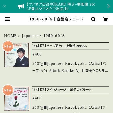
【ヤフオク出品中】RARE 稀少~廉価盤 etc
LP盤はヤフオクで出品中！
1950~60 'S | 音盤窟レコード
HOME
Japanese
1950~60 'S
'66【EP】バーブ佐竹 - 上海帰りのリル
¥400
2607g■Japanese Kayokyoku 【Artist】バ
ーブ 佐竹 #Barb Satake A) 上海帰りのリル
B) 銀座の蝶 【Release/Label/Note】 1966 /
BS-377 / キング *1951年津村謙カバー ■参考
'64【EP】アイ・ジョージ - 紅子のバラード
視聴■ https://youtu.be/7rM1U29T_AQ?si
¥400
=9yLm0GbCH5HM7AC3 【Condition】 Ja
cket/Record：B-/B- (国内盤) *ジャケしわ、微
2607g■Japanese Kayokyoku 【Artist】ア