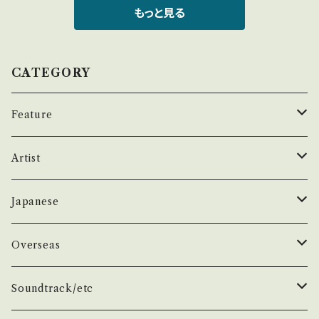
bout 画面にてご確認ください。 ___
ど見られる C・痛み多・キズ多く痛み多 *その
よう 【Release/Label/Note】 1968 / CP-103
もっと見る
他、+ - で補足しています。 *中古という事をご理
7 / 東芝音工 *8th ラスト・シングル / A)作詞：
解して頂ける方のご購入をお願い致します。 Ple
五木寛之、作曲：加藤和彦 ■参考視聴■ http
ase purchase it if you understand that it
s://youtu.be/-cCd05ScVC8?si=h5bE5O3z
CATEGORY
is second hand. *詳しくは ■■■状態・説明
DYAZwKLu 【Condition】 Jacket/Record：
/ 発送について■■■ をご覧ください。 https://
B/B+ (国内盤/W Jacket/Red Wax) _____
Feature
onbankutsu.thebase.in/items/14252144
____________________ 【About the
お知らせ等は、About 画面にてご確認ください。
state/状態説明】 S・新品未開封など A・綺麗・
昭和ヒット
Artist
___
キズ等も無く、痛みも薄い B・多少痛み・キズな
ど見られる C・痛み多・キズ多く痛み多 *その
50年代
昭和歌謡/演歌
THE BEATLES
Japanese
他、+ - で補足しています。 *中古という事をご理
解して頂ける方のご購入をお願い致します。 Ple
60年代
演歌/艶歌/お座敷
BEATLES
任侠//軍歌/やさぐれ歌謡
ELVIS, Rock 'n' Roll '50S
1950~60 'S
Overseas
ase purchase it if you understand that it
is second hand. *詳しくは ■■■状態・説明
70年代
ムード・コーラス歌謡
Johm
任侠/仁義
Group
日本のロックとフォーク
The Rolling Stones
1970'S
1950~60 'S
Soundtrack/etc
/ 発送について■■■ をご覧ください。 https://
onbankutsu.thebase.in/items/14252144