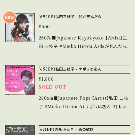
____ 【About the state/状態説明】 S・新品
むかないで 【Release/Label/Note】 1968 / S
nd hand. *詳しくは ■■■状態・説明 / 発送に
未開封など A・綺麗・キズ等も無く、痛みも薄い
DR-1342 / ポリドール *30th/作詞:なかにし
ついて■■■ をご覧ください。 https://onbank
'69【EP】弘田三枝子 - 私が死んだら
B・多少痛み・キズなど見られる C・痛み多・キズ
礼,作曲編曲:宮川泰 ■参考視聴■ https://yo
utsu.thebase.in/items/14252144 お知らせ
多く痛み多 *その他、+ - で補足しています。 *中
¥500
utu.be/rH3nVALtouI?si=-kVZN2ohFugW
等は、About 画面にてご確認ください。 ___
古という事をご理解して頂ける方のご購入をお
7R0q 【Condition】 Jacket/Record：B/B (国
2607c■Japanese Kayokyoku 【Artist】弘
願い致します。 Please purchase it if you u
内盤/BagJacket) ________________
田 三枝子 #Mieko Hirota A) 私が死んだら
nderstand that it is second hand. *詳しく
_________ 【About the state/状態説明】
B) 鏡の中の天使 【Release/Label/Note】 19
は ■■■状態・説明 / 発送について■■■ を
S・新品未開封など A・綺麗・キズ等も無く、痛み
69 / P-79 / コロムビア *作詞:なかにし礼,作
ご覧ください。 https://onbankutsu.thebase.i
'65【EP】弘田三枝子 - ナポリは恋人
も薄い B・多少痛み・キズなど見られる C・痛み
曲:川口真 ■参考視聴■ https://youtu.be/72
n/items/14252144 お知らせ等は、About 画
多・キズ多く痛み多 *その他、+ - で補足してい
¥1,000
KCOtc_3WM?si=wWrTKNqFYdKwFof8
面にてご確認ください。 ___
ます。 *中古という事をご理解して頂ける方のご
SOLD OUT
【Condition】 Jacket/Record：B/B (国内盤/
購入をお願い致します。 Please purchase it i
W Jacket) ____________________
2606m■Japanese Pops 【Artist】弘田 三枝
f you understand that it is second hand.
_____ 【About the state/状態説明】 S・新
子 #Mieko Hirota A) ナポリは恋人 B) レッ
*詳しくは ■■■状態・説明 / 発送について■
品未開封など A・綺麗・キズ等も無く、痛みも薄
ツ・ゴー・ベイビー 【Release/Label/Note】 1
■■ をご覧ください。 https://onbankutsu.th
い B・多少痛み・キズなど見られる C・痛み多・
965 / SAS-434 / コロムビア *A)ジリオラ・チ
ebase.in/items/14252144 お知らせ等は、Ab
'67【EP】吉永小百合 - 恋の歓び
キズ多く痛み多 *その他、+ - で補足しています。
ンクェッティ楽曲カバー *B)ジョニー・レブ（Joh