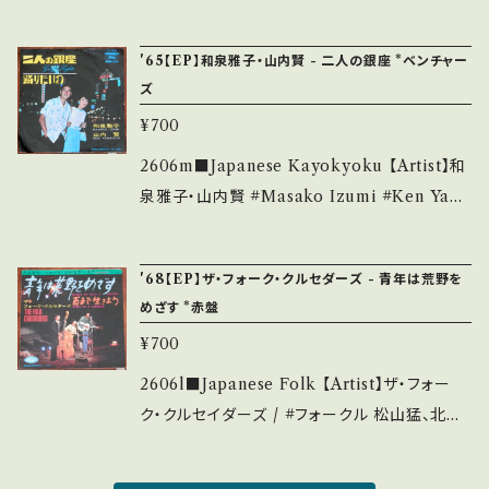
_____________ 【About the state/状
まま B) ばらよ目をとじて 【Release/Label/N
等は、About 画面にてご確認ください。 ___
f you understand that it is second hand.
態説明】 S・新品未開封など A・綺麗・キズ等も
ote】 1969 / BS-1000 / キング * ■参考視聴
*詳しくは ■■■状態・説明 / 発送について■
'65【EP】和泉雅子・山内賢 - 二人の銀座 *ベンチャー
無く、痛みも薄い B・多少痛み・キズなど見られ
■ https://youtu.be/ksYZBo9GS1w?si=B9
■■ をご覧ください。 https://onbankutsu.th
ズ
る C・痛み多・キズ多く痛み多 *その他、+ - で補
aWp19hY0v6c9On 【Condition】 Jacket/R
ebase.in/items/14252144 お知らせ等は、Ab
足しています。 *中古という事をご理解して頂け
¥700
ecord：C/B+ (国内盤/Bag Jacket) *ジャケ破
out 画面にてご確認ください。 ___
る方のご購入をお願い致します。 Please purc
れ、レーベル書き込み _______________
2606m■Japanese Kayokyoku 【Artist】和
hase it if you understand that it is secon
__________ 【About the state/状態説
泉雅子・山内賢 #Masako Izumi #Ken Yam
d hand. *詳しくは ■■■状態・説明 / 発送に
明】 S・新品未開封など A・綺麗・キズ等も無く、
auchi A) 二人の銀座 B) 踊りたいわ 【Releas
ついて■■■ をご覧ください。 https://onbank
痛みも薄い B・多少痛み・キズなど見られる C・
e/Label/Note】 1965 / TP-1346 / 東芝音工
utsu.thebase.in/items/14252144 お知らせ
'68【EP】ザ・フォーク・クルセダーズ - 青年は荒野を
痛み多・キズ多く痛み多 *その他、+ - で補足し
*作詩：永六輔、作曲：ベンチャーズ ■参考視聴
等は、About 画面にてご確認ください。 ___
めざす *赤盤
ています。 *中古という事をご理解して頂ける方
■ https://youtu.be/E30ml_Benp0?si=ub
¥700
のご購入をお願い致します。 Please purchase
QNs7XBv3D84THM 【Condition】 Jacket/
it if you understand that it is second han
Record：B/B+ (国内盤) *ジャケしわ _____
2606l■Japanese Folk 【Artist】ザ・フォー
d. *詳しくは ■■■状態・説明 / 発送について
____________________ 【About the
ク・クルセイダーズ / #フォークル 松山猛、北山
■■■ をご覧ください。 https://onbankutsu.
state/状態説明】 S・新品未開封など A・綺麗・
修、加藤和彦、はしだのりひこ #The Folk Cru
thebase.in/items/14252144 お知らせ等は、A
キズ等も無く、痛みも薄い B・多少痛み・キズな
saders A) 青年は荒野をめざす B) 百まで生き