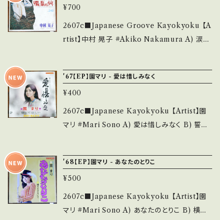
確認ください。 ___
_____ 【About the state/状態説明】 S・新
¥700
ktxfF-g?si=T8Kn5TBOAzuj4gy3 【Condit
品未開封など A・綺麗・キズ等も無く、痛みも薄
ion】 Jacket/Record：B/B (国内盤) _____
2607c■Japanese Groove Kayokyoku 【A
い B・多少痛み・キズなど見られる C・痛み多・
____________________ 【About the
rtist】中村 晃子 #Akiko Nakamura A) 涙の
キズ多く痛み多 *その他、+ - で補足しています。
state/状態説明】 S・新品未開封など A・綺麗・
森の物語 B) 夕陽に駆ける少年 【Release/La
*中古という事をご理解して頂ける方のご購入を
キズ等も無く、痛みも薄い B・多少痛み・キズな
bel/Note】 1969 / BS-934 / キング *10th.
お願い致します。 Please purchase it if you
'67【EP】園マリ - 愛は惜しみなく
ど見られる C・痛み多・キズ多く痛み多 *その
ひとりGSグルーヴ歌謡, NICE! ■参考視聴■
understand that it is second hand. *詳しく
他、+ - で補足しています。 *中古という事をご理
¥400
https://youtu.be/O3ye78ILzcA?si=ZvX_
は ■■■状態・説明 / 発送について■■■ を
解して頂ける方のご購入をお願い致します。 Ple
ULk32t-f902B 【Condition】 Jacket/Recor
2607c■Japanese Kayokyoku 【Artist】園
ご覧ください。 https://onbankutsu.thebase.i
ase purchase it if you understand that it
d：B/B (国内盤/Bag Jacket) __________
マリ #Mari Sono A) 愛は惜しみなく B) 誓っ
n/items/14252144 お知らせ等は、About 画
is second hand. *詳しくは ■■■状態・説明
_______________ 【About the state/
てほしい 【Release/Label/Note】 1967 / SD
面にてご確認ください。 ___【bid】2607y
/ 発送について■■■ をご覧ください。 https://
状態説明】 S・新品未開封など A・綺麗・キズ等
R-1291 / ポリドール *27th/作詞:川内康範,作
onbankutsu.thebase.in/items/14252144
'68【EP】園マリ - あなたのとりこ
も無く、痛みも薄い B・多少痛み・キズなど見ら
曲:宮川泰 ■参考視聴■ https://youtu.be/d0
お知らせ等は、About 画面にてご確認ください。
れる C・痛み多・キズ多く痛み多 *その他、+ - で
¥500
2mv2Xo83k?si=3xZXO3iaeFCSCV19 【C
___
補足しています。 *中古という事をご理解して頂
ondition】 Jacket/Record：B/B (国内盤/Ba
2607c■Japanese Kayokyoku 【Artist】園
ける方のご購入をお願い致します。 Please pur
gJacket) _____________________
マリ #Mari Sono A) あなたのとりこ B) 横を
chase it if you understand that it is seco