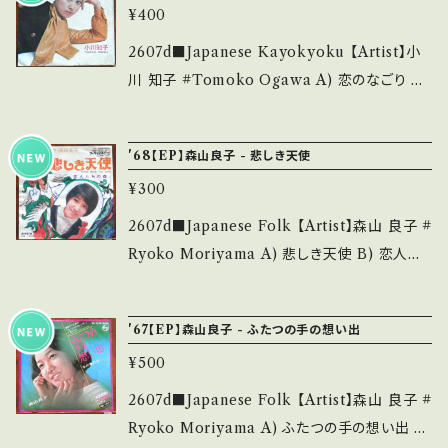
らせ等は、About 画面にてご確認ください。 __
- で補足しています。 *中古という事をご理解し
¥400
mZ0zjXPpQog?si=jUeosrUxqSuhCoxY
_
て頂ける方のご購入をお願い致します。 Please
【Condition】 Jacket/Record：B/B (国内盤/
2607d■Japanese Kayokyoku 【Artist】小
purchase it if you understand that it is s
Bag Jacket) ___________________
川 知子 #Tomoko Ogawa A) 恋のなごり B)
econd hand. *詳しくは ■■■状態・説明 / 発
______ 【About the state/状態説明】 S・新
霧よいつまでも 【Release/Label/Note】 196
送について■■■ をご覧ください。 https://on
品未開封など A・綺麗・キズ等も無く、痛みも薄
9 / TP-2150 / 東芝音工 *B)作曲:鈴木邦彦 G
bankutsu.thebase.in/items/14252144 お知
'68【EP】森山良子 - 悲しき天使
い B・多少痛み・キズなど見られる C・痛み多・
roove歌謡 A■参考視聴■ https://youtu.b
らせ等は、About 画面にてご確認ください。 __
キズ多く痛み多 *その他、+ - で補足しています。
¥300
e/mZ0zjXPpQog?si=jUeosrUxqSuhCoxY
_
*中古という事をご理解して頂ける方のご購入を
B■参考視聴■ https://youtu.be/nR-rQ9-4
2607d■Japanese Folk 【Artist】森山 良子 #
お願い致します。 Please purchase it if you
oV4?si=UNK9Cq50tWTY1bQY 【Conditio
Ryoko Moriyama A) 悲しき天使 B) 恋人た
understand that it is second hand. *詳しく
n】 Jacket/Record：B/B (国内盤/W Jacket)
ちの森 【Release/Label/Note】 1968 / FS-1
は ■■■状態・説明 / 発送について■■■ を
_________________________ 【Ab
068 / ビクター *原曲=ロシア歌謡"Those We
ご覧ください。 https://onbankutsu.thebase.i
'67【EP】森山良子 - ふたつの手の想い出
out the state/状態説明】 S・新品未開封など
re the Days" ■参考視聴■ https://youtu.b
n/items/14252144 お知らせ等は、About 画
A・綺麗・キズ等も無く、痛みも薄い B・多少痛
¥500
e/rPiTjU9_52s?si=-u-uxgDw6vZlp5OP
面にてご確認ください。 ___
み・キズなど見られる C・痛み多・キズ多く痛み
【Condition】 Jacket/Record：B-/B (国内盤)
2607d■Japanese Folk 【Artist】森山 良子 #
多 *その他、+ - で補足しています。 *中古という
*ジャケよれしわ __________________
Ryoko Moriyama A) ふたつの手の想い出 B)
事をご理解して頂ける方のご購入をお願い致し