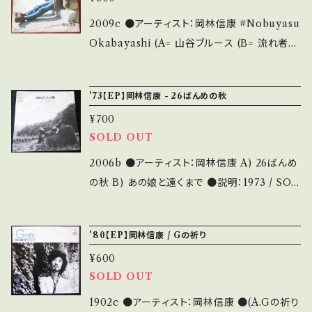
発禁シングル「ほんじゃま おじゃまします」B面
古という事をご理解して頂ける方のご購入をお
収録曲。 【Condition】 Jacket/Record：B/B
2009c ●アーティスト：岡林信康 #Nobuyasu
願い致します。 Please purchase it if you u
(国内盤) *B=目立つスレ傷あり _________
Okabayashi (A= 山谷ブルース (B= 流れ者
nderstand that it is second hand. *詳しく
________________ 【About the stat
●説明：1971年 / SF-12 / ビクター *再発盤 ●
は ■■■状態・説明 / 発送について■■■ を
e/状態説明】 S・新品未開封など A・綺麗・キズ
状態：ジャケ/盤：B/B (国内盤) * 【状態説明の
ご覧ください。 https://onbankutsu.thebase.i
'73【EP】岡林信康 - 26ばんめの秋
等も無く、痛みも薄い B・多少痛み・キズなど見
見方】 商品列に並ぶ ■状態・説明 / 発送につい
n/items/14252144 お知らせ等は、About 画
られる C・痛み多・キズ多く痛み多 その他、+ -
¥700
て■ をご覧ください。 お知らせ等は、About 画
面にてご確認ください。
で補足しています。 *中古という事をご理解して
SOLD OUT
面にてご確認ください。
頂ける方のご購入をお願い致します。 Please p
2006b ●アーティスト：岡林信康 A) 26ばんめ
urchase it if you understand that it is se
の秋 B) あの娘と遠くまで ●説明：1973 / SOL
cond hand. *詳しくは、商品列に並ぶ ■■■
B-86 / CBSソニー *CBS移籍最初のシングル
状態・説明 / 発送について■■■ をご覧くださ
●状態：ジャケ/盤：B/B (国内盤) *ジャケ多少
い。 お知らせ等は、About 画面にてご確認くだ
'80【EP】岡林信康 / Gの祈り
黄シミ 【状態説明の見方】 商品列に並ぶ ■状
さい。
¥600
態・説明 / 発送について■ をご覧ください。 お
SOLD OUT
知らせ等は、About 画面にてご確認ください。
1902c ●アーティスト：岡林信康 ●(A.Gの祈り