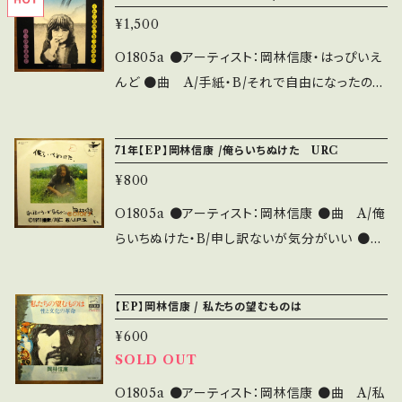
ps://youtu.be/tTSyslbBjIo B■OBK002■
¥1,500
https://youtu.be/7w_N9PaExTE ●状態：
ジャケ/盤：A-/B (国内盤) * 【状態説明の見方】
O1805a ●アーティスト：岡林信康・はっぴいえ
About 画面にてご確認ください。 その他、お
んど ●曲 A/手紙・B/それで自由になったのか
知らせなどもそちらに載せております。
い ●説明：197- / URT-0053 / URC *B面 19
70年フォークジャンボリー実況録音、はっぴいえ
71年【EP】岡林信康 /俺らいちぬけた URC
んどがバックバンド。 ■OBK071■ A) http
¥800
s://youtu.be/Mg0hjTwpNoE ●状態：ジャ
ケ/盤：B-/B (国内盤) *ジャケ裏書き込みあり
O1805a ●アーティスト：岡林信康 ●曲 A/俺
【状態説明の見方】About 画面にてご確認くだ
らいちぬけた・B/申し訳ないが気分がいい ●説
さい。 その他、お知らせなどもそちらに載せて
明：1971 / URT-0056 / URC ●状態：ジャケ/
おります。
盤：B/B (国内盤) 【状態説明の見方】About 画
【EP】岡林信康 / 私たちの望むものは
面にてご確認ください。 その他、お知らせなど
¥600
もそちらに載せております。
SOLD OUT
O1805a ●アーティスト：岡林信康 ●曲 A/私