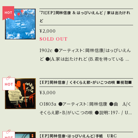
盤) *見本盤 【状態説明の見方】 商品列に並ぶ
'71【EP】岡林信康 & はっぴいえんど / 家は出たけれ
■状態・説明 / 発送について■ をご覧ください。
ど
お知らせ等は、About 画面にてご確認ください。
¥2,000
SOLD OUT
1902c ●アーティスト：岡林信康/はっぴいえん
ど ●(A.家は出たけれど (B.君を待っている ●
説明：1971 / URT-0050 / URCレコード A)■
OBK072■https://youtu.be/xSGiodMXUV
【EP】岡林信康 / くそくらえ節・がいこつの唄 ■視聴■
I B)■OBK073■https://youtu.be/bzx5ga
¥3,000
2im28 ●状態：ジャケ/盤：B/A (国内盤) * 【状
態説明の見方】 商品列に並ぶ ■状態・説明 / 発
O1805a ●アーティスト：岡林信康 ●曲 A/く
送について■ をご覧ください。 お知らせ等は、A
そくらえ節・B/がいこつの唄 ●説明：197- / UR
bout 画面にてご確認ください。
S-0003 / URC * このシングル盤は、youtube
で視聴することができます。 A■OBK070■htt
【EP】岡林信康・はっぴいえんど/手紙 URC