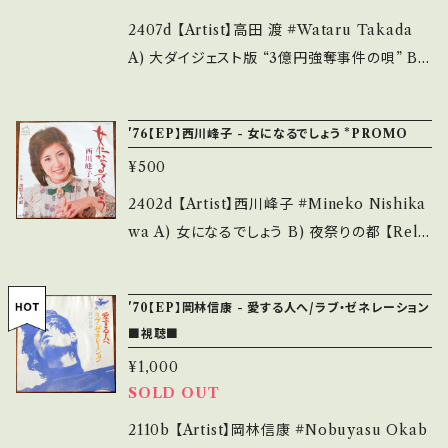
______________ 【About the state/状
態説明】 S・新品未開封など A・綺麗・キズ等も
2407d 【Artist】高田 渡 #Wataru Takada
無く、痛みも薄い B・多少痛み・キズなど見られ
A) 大ダイジェスト版 “3億円強奪事件の唄” B)
る C・痛み多・キズ多く痛み多 *その他、+ - で補
〜実況録音・東京労音例会にて〜 【Release/L
足しています。 *中古という事をご理解して頂け
abel/Note】 1969 / URS-0004 / URC *UR
'76【EP】西川峰子 - 女になるでしょう *PROMO
る方のご購入をお願い致します。 Please purc
Cレコード配布された非売レコード *実況録音
¥500
hase it if you understand that it is secon
版には岡林信康・参加 参考視聴: https://yout
d hand. *詳しくは ■■■状態・説明 / 発送に
u.be/sPUWf1CM9pk?si=87f5CJziP1Fst6o
2402d 【Artist】西川峰子 #Mineko Nishika
ついて■■■ をご覧ください。 https://onbank
H 【Condition】 Jacket/Record：B/B+ (国内
wa A) 女になるでしょう B) 夜祭りの都 【Rele
utsu.thebase.in/items/14252144 お知らせ
盤/袋ジャケ) ____________________
ase/Label/Note】 1976 / SV-6114 / ビクター
等は、About 画面にてご確認ください。 ___
_____ 【About the state/状態説明】 S・新
*A)作詞：吉岡治、作曲：岡林信康/ B)作詩曲：岡
'70【EP】岡林信康 - 愛する人へ/ラブ・ゼネレーション
品未開封など A・綺麗・キズ等も無く、痛みも薄
林信康 A)参考視聴: https://youtu.be/UUwq
■視聴■
い B・多少痛み・キズなど見られる C・痛み多・
XYU4Jck?si=TXy1rAyeCX8MXcYn 【Con
キズ多く痛み多 *その他、+ - で補足しています。
¥1,000
dition】 Jacket/Record：B/A (国内盤/見本/
SOLD OUT
*中古という事をご理解して頂ける方のご購入を
白ラベル) _____________________
お願い致します。 Please purchase it if you
____ 【About the state/状態説明】 S・新品
2110b 【Artist】岡林信康 #Nobuyasu Okab