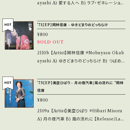
understand that it is second hand. *詳しく
未開封など A・綺麗・キズ等も無く、痛みも薄い
ayashi A) 愛する人へ B) ラブ・ゼネレーション
は ■■■状態・説明 / 発送について■■■ を
B・多少痛み・キズなど見られる C・痛み多・キズ
【Release/Label/Note】 1970 / URT-0063
ご覧ください。 https://onbankutsu.thebase.i
多く痛み多 *その他、+ - で補足しています。 *中
/ URC 作詞曲: #早川義夫、演奏: #はっぴいえ
n/items/14252144 お知らせ等は、About 画
'71【EP】岡林信康 - ゆきどまりのどっちらけ
古という事をご理解して頂ける方のご購入をお
んど B)視聴■OBK161■https://youtu.be/8
面にてご確認ください。 ___【bid】2409y
¥800
願い致します。 Please purchase it if you u
Ps7DcuFTOQ 【Condition】Jacket/Recor
SOLD OUT
nderstand that it is second hand. *詳しく
d：B-/B+ (国内盤・再発) *ジャケよれしわ、イン
は ■■■状態・説明 / 発送について■■■ を
ナー書き込み ___________________
2110b 【Artist】岡林信康 #Nobuyasu Okab
ご覧ください。 https://onbankutsu.thebase.i
______ 【About the state/状態説明】 S・新
ayashi A) ゆきどまりのどっちらけ B) つばめ
n/items/14252144 お知らせ等は、About 画
品未開封など A・綺麗・キズ等も無く、痛みも薄
【Release/Label/Note】 1971 / SF-14 / ビク
面にてご確認ください。 ___
い B・多少痛み・キズなど見られる C・痛み多・
ター ビクター最後のシングル。これ以降3年あま
'75【EP】美空ひばり - 月の夜汽車/風の流れに *岡林
キズ多く痛み多 その他、+ - で補足しています。
り隠遁生活。演奏#柳田ヒログループ 視聴■O
信康
*中古という事をご理解して頂ける方のご購入を
BK162■https://youtu.be/ru3w1Wp2eJI
¥800
お願い致します。 Please purchase it if you
【Condition】Jacket/Record：B/B (国内盤) *
understand that it is second hand. *詳しく
_________________________ 【Ab
2109a 【Artist】美空ひばり #Hibari Misora
は ■■■状態・説明 / 発送について■■■ を
out the state/状態説明】 S・新品未開封など
A) 月の夜汽車 B) 風の流れに 【Release/Lab
ご覧ください。 https://onbankutsu.thebase.i
A・綺麗・キズ等も無く、痛みも薄い B・多少痛
el/Note】 1975 / AA-13 / コロムビア *作詞・