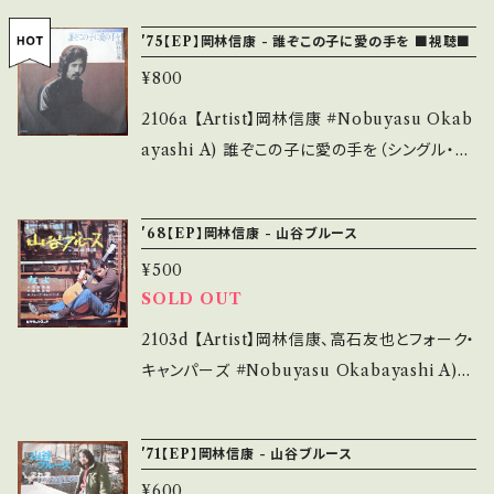
n/items/14252144 お知らせ等は、About 画
み・キズなど見られる C・痛み多・キズ多く痛み
作曲:#岡林信康、編曲:佐伯亮 A)■OBK147■
面にてご確認ください。
'75【EP】岡林信康 - 誰ぞこの子に愛の手を ■視聴■
多 その他、+ - で補足しています。 *中古という
https://youtu.be/pf0hyLjhynI B)■OBK14
事をご理解して頂ける方のご購入をお願い致し
¥800
8■https://youtu.be/yGqPngBR_i0 【Cond
ます。 Please purchase it if you understan
ition】Jacket/Record：B/B (国内盤/見本盤)
2106a 【Artist】岡林信康 #Nobuyasu Okab
d that it is second hand. *詳しくは ■■■
*ジャケ＝シール痕、SAMPLE穴 ________
ayashi A) 誰ぞこの子に愛の手を（シングル・バ
状態・説明 / 発送について■■■ をご覧くださ
_________________ 【About the stat
ージョン） B) 怪人二十面相を追いつめろ* 【Re
い。 https://onbankutsu.thebase.in/items/1
e/状態説明】 S・新品未開封など A・綺麗・キズ
lease/Label/Note】 1975 / SOLB-208 / C
4252144 お知らせ等は、About 画面にてご確
'68【EP】岡林信康 - 山谷ブルース
等も無く、痛みも薄い B・多少痛み・キズなど見
BSソニー *松本隆プロデュースアルバム『誰ぞ
認ください。 【Successful bid】2204
られる C・痛み多・キズ多く痛み多 その他、+ -
¥500
この子に愛の手を』 *B)アルバム未収録 *視聴
で補足しています。 *中古という事をご理解して
SOLD OUT
■OBK140■ https://youtu.be/XFqd6lXnP
頂ける方のご購入をお願い致します。 Please p
04 【Condition】Jacket/Record：B/B (国内
2103d 【Artist】岡林信康、高石友也とフォーク・
urchase it if you understand that it is se
盤)微しみ _____________________
キャンパーズ #Nobuyasu Okabayashi A)
cond hand. *詳しくは ■■■状態・説明 / 発
____ 【About the state/状態説明】 S・新品
山谷ブルース B) 友よ 【Release/Label/Not
送について■■■ をご覧ください。 https://on
未開封など A・綺麗・キズ等も無く、痛みも薄い
e】 1968 / SV-1028 / ビクター *「山谷ブルー
bankutsu.thebase.in/items/14252144 お知
'71【EP】岡林信康 - 山谷ブルース
B・多少痛み・キズなど見られる C・痛み多・キズ
ス」 元々メジャーデビュー盤となるはずだった
らせ等は、About 画面にてご確認ください。
多く痛み多 その他、+ - で補足しています。 *中
¥600