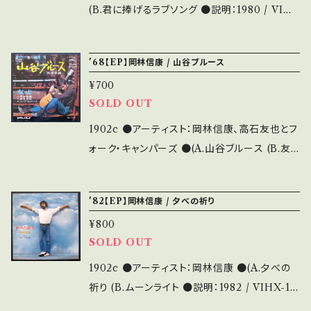
(B.君に捧げるラブソング ●説明：1980 / VIHX
-1084 / ビクター *28th ●状態：ジャケ/盤：A
-/B+ (国内盤) * 【状態説明の見方】 商品列に
'68【EP】岡林信康 / 山谷ブルース
並ぶ ■状態・説明 / 発送について■ をご覧くだ
¥700
さい。 お知らせ等は、About 画面にてご確認く
SOLD OUT
ださい。
1902c ●アーティスト：岡林信康、高石友也とフ
ォーク・キャンパーズ ●(A.山谷ブルース (B.友よ
●説明：1968 / SV-1028 / ビクター *2nd *
「山谷ブルース」は元々メジャーデビュー盤とな
'82【EP】岡林信康 / 夕べの祈り
るはずだった発禁シングル「ほんじゃま おじゃま
¥800
します」B面収録。 ●状態：ジャケ/盤：B/B (国内
SOLD OUT
盤) * 【状態説明の見方】 商品列に並ぶ ■状
態・説明 / 発送について■ をご覧ください。 お
1902c ●アーティスト：岡林信康 ●(A.夕べの
知らせ等は、About 画面にてご確認ください。
祈り (B.ムーンライト ●説明：1982 / VIHX-15
96 / ビクター ●状態：ジャケ/盤：A-/A (国内