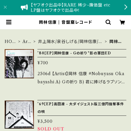
【ヤフオク出品中】RARE 稀少~廉価盤 etc
LP盤はヤフオクで出品中！
岡林信康 | 音盤窟レコード
HOM
Arti
井上陽水/泉谷しげる/岡林信康/吉
岡林信
E
st
田拓郎
康
'80【EP】岡林信康 - Gの祈り *影の軍団ED
¥700
2506d 【Artist】岡林 信康 #Nobuyasu Oka
bayashi A) Gの祈り B) 君に捧げるラブソング
【Release/Label/Note】 1980 / VIHX-1084
/ ビクター *テレビ「服部半蔵・影の軍団」ED 参
'69【EP】高田渡 - 大ダイジェスト版三億円強奪事件
考視聴: https://youtu.be/G0ABGlHA27o?s
の唄
i=JWUT5vS5gUz04PLs 【Condition】 Jack
¥3,500
et/Record：B/A- (国内盤) ___________
SOLD OUT