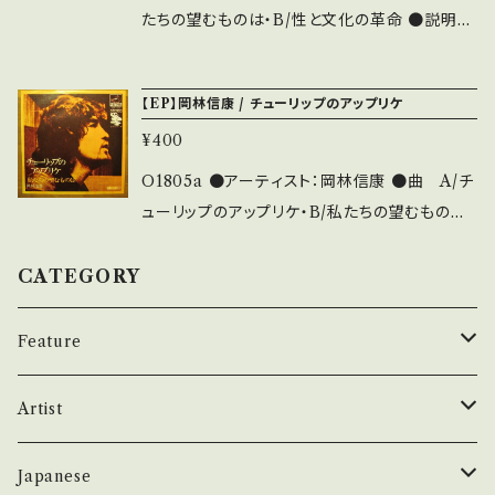
たちの望むものは・B/性と文化の革命 ●説明：1
96- / SV-1080 / ビクター ●状態：ジャケ/盤：
B-/B (国内盤) *ジャケ裏書き込みあり 【状態説
【EP】岡林信康 / チューリップのアップリケ
明の見方】About 画面にてご確認ください。
¥400
その他、お知らせなどもそちらに載せております。
O1805a ●アーティスト：岡林信康 ●曲 A/チ
ューリップのアップリケ・B/私たちの望むものは
●説明：196- / SF-13 / ビクター ●状態：ジャ
ケ/盤：B-/C+ (国内盤) *小キズ多 【状態説明の
CATEGORY
見方】About 画面にてご確認ください。 その
他、お知らせなどもそちらに載せております。
Feature
昭和ヒット
Artist
50年代
昭和歌謡/演歌
THE BEATLES
Japanese