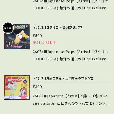
w?si=xuKm87FNIlR9delE 【Condition】 Ja
2607e■Japanese Pops 【Artist】ゴダイゴ #
cket/Record：B+/A (国内盤/BagJacket/SH
GODIEGO A) 銀河鉄道999（The Galaxy E
EET) ________________________
xpress 999） B) テイキング・オフ (TAKING
_ 【About the state/状態説明】 S・新品未開
OFF!) 【Release/Label/Note】 1979 / CK-
'79【EP】ゴダイゴ - 銀河鉄道999
封など A・綺麗・キズ等も無く、痛みも薄い B・多
537 / コロムビア *11th / 映画「銀河鉄道999」
少痛み・キズなど見られる C・痛み多・キズ多く
¥500
OST ■参考視聴■ - 【Condition】 Jacket/R
SOLD OUT
痛み多 *その他、+ - で補足しています。 *中古と
ecord：B+/A (国内盤) ______________
いう事をご理解して頂ける方のご購入をお願い
___________ 【About the state/状態説
2607a■Japanese Pops 【Artist】ゴダイゴ #
致します。 Please purchase it if you under
明】 S・新品未開封など A・綺麗・キズ等も無く、
GODIEGO A) 銀河鉄道999（The Galaxy E
stand that it is second hand. *詳しくは ■
痛みも薄い B・多少痛み・キズなど見られる C・
xpress 999） B) テイキング・オフ (TAKING
■■状態・説明 / 発送について■■■ をご覧く
痛み多・キズ多く痛み多 *その他、+ - で補足し
OFF!) 【Release/Label/Note】 1979 / CK-
ださい。 https://onbankutsu.thebase.in/ite
'76【EP】斉藤こず恵 - 山口さんのツトム君
ています。 *中古という事をご理解して頂ける方
537 / コロムビア *11th / 映画「銀河鉄道999」
ms/14252144 お知らせ等は、About 画面にて
のご購入をお願い致します。 Please purchase
¥300
OST *ミッキー吉野がイントロ何かに似ている
ご確認ください。 ___
it if you understand that it is second han
なと思ったら、ムッシュ作「あの時君は若かった」
2606l■Japanese 【Artist】斉藤 こず恵 #Ko
d. *詳しくは ■■■状態・説明 / 発送について
だ！ という話が印象的。知らず知らず影響を受
zue Saito A) 山口さんのツトム君 B) ポンポコ
■■■ をご覧ください。 https://onbankutsu.
けてるんですネ。 ■参考視聴■ https://youtu.
山のタヌ子 【Release/Label/Note】 1976 / 3