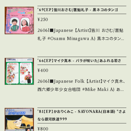
thebase.in/items/14252144 お知らせ等は、A
be/uTqUiqszKAg?si=qvKX60b6MEpd-Ft
ER-349 / 東芝音工 *NHK『みんなのうた』HI
bout 画面にてご確認ください。 ___
'69【EP】皆川おさむ/置鮎礼子 - 黒ネコのタンゴ
R 【Condition】 Jacket/Record：B/B+ (国内
T! 作詞・作曲:みなみらんぼう ■参考視聴■ h
盤) _________________________
¥250
ttps://youtu.be/sXfDgY_GU2Y?si=8itVctl
【About the state/状態説明】 S・新品未開封
ukDI2HVYs 【Condition】 Jacket/Record：
2606l■Japanese 【Artist】皆川 おさむ/置鮎
など A・綺麗・キズ等も無く、痛みも薄い B・多少
B/B (国内盤) ___________________
礼子 #Osamu Minagawa A) 黒ネコのタンゴ
痛み・キズなど見られる C・痛み多・キズ多く痛
______ 【About the state/状態説明】 S・新
B) ニッキ・ニャッキ 【Release/Label/Note】 1
み多 *その他、+ - で補足しています。 *中古とい
品未開封など A・綺麗・キズ等も無く、痛みも薄
969 / FS-1092 / 日本ビクター *原曲はイタリ
う事をご理解して頂ける方のご購入をお願い致
'66【EP】マイク真木 - バラが咲いた/あふれる若さ
い B・多少痛み・キズなど見られる C・痛み多・
ア童謡。'69~'70 BIG ヒット！ ■参考視聴■ -
します。 Please purchase it if you underst
キズ多く痛み多 *その他、+ - で補足しています。
¥400
【Condition】 Jacket/Record：B/B- (国内盤)
and that it is second hand. *詳しくは ■■
*中古という事をご理解して頂ける方のご購入を
*盤スレ多 _____________________
2606l■Japanese Folk 【Artist】マイク真木、
■状態・説明 / 発送について■■■ をご覧くだ
お願い致します。 Please purchase it if you
____ 【About the state/状態説明】 S・新品
西六郷少年少女合唱団 #Mike Maki A) あふ
さい。 https://onbankutsu.thebase.in/item
understand that it is second hand. *詳しく
未開封など A・綺麗・キズ等も無く、痛みも薄い
れる若さ B) バラが咲いた 【Release/Label/
s/14252144 お知らせ等は、About 画面にてご
は ■■■状態・説明 / 発送について■■■ を
B・多少痛み・キズなど見られる C・痛み多・キズ
Note】 1966 / SFL-1055 / ビクター *NHKの
確認ください。 ___
ご覧ください。 https://onbankutsu.thebase.i
'81【EP】かおりくみこ - SAYONARA(日本語) *さよ
多く痛み多 *その他、+ - で補足しています。 *中
『みんなのうた』 ■参考視聴■ - 【Condition】
n/items/14252144 お知らせ等は、About 画
なら銀河鉄道999
古という事をご理解して頂ける方のご購入をお
Jacket/Record：B/B- (国内盤) *ジャケしわ
面にてご確認ください。 ___
願い致します。 Please purchase it if you u
¥800
_________________________ 【Ab