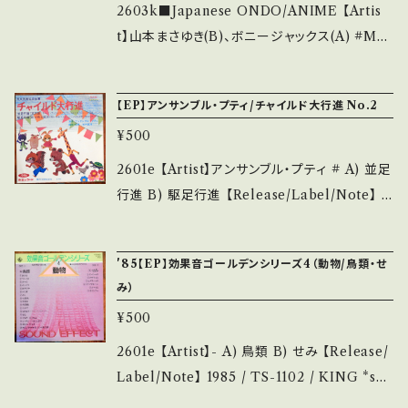
ebase.in/items/14252144 お知らせ等は、Ab
かった」だ！ という話が印象的。知らず知らず影
2603k■Japanese ONDO/ANIME 【Artis
out 画面にてご確認ください。 ___
響を受けてるんですネ。 ■参考視聴■ https://
t】山本まさゆき(B)、ボニージャックス(A) #Mas
youtu.be/uTqUiqszKAg?si=qvKX60b6M
ayuki Yamamoto A) グーチョキパー音頭 B)
Epd-FtR 【Condition】 Jacket/Record：B/A
ヤットデタマン・ブギウギ音頭 【Release/Labe
【EP】アンサンブル・プティ/チャイルド大行進 No.2
(国内盤) ______________________
l/Note】 1981 / MV-3025 / ビクター *アニメ
___ 【About the state/状態説明】 S・新品未
¥500
「ヤットデタマン」 ■視聴■OBK306■ https://
開封など A・綺麗・キズ等も無く、痛みも薄い B・
youtu.be/i9DLT43jqu0 【Condition】 Jack
2601e 【Artist】アンサンブル・プティ # A) 並足
多少痛み・キズなど見られる C・痛み多・キズ多
et/Record：B/A- (国内盤/W Jacket/振付) _
行進 B) 駆足行進 【Release/Label/Note】 1
く痛み多 *その他、+ - で補足しています。 *中古
________________________ 【Abo
9-- / TS-1102 / 東芝EMI *幼児用運動会 ■
という事をご理解して頂ける方のご購入をお願
ut the state/状態説明】 S・新品未開封など
参考視聴■ - 【Condition】 Jacket/Record：
い致します。 Please purchase it if you und
'85【EP】効果音ゴールデンシリーズ4（動物/鳥類・せ
A・綺麗・キズ等も無く、痛みも薄い B・多少痛
B+/A (国内盤) __________________
erstand that it is second hand. *詳しくは
み）
み・キズなど見られる C・痛み多・キズ多く痛み
_______ 【About the state/状態説明】 S・
■■■状態・説明 / 発送について■■■ をご覧
多 *その他、+ - で補足しています。 *中古という
¥500
新品未開封など A・綺麗・キズ等も無く、痛みも
ください。 https://onbankutsu.thebase.in/it
事をご理解して頂ける方のご購入をお願い致し
薄い B・多少痛み・キズなど見られる C・痛み
2601e 【Artist】- A) 鳥類 B) せみ 【Release/
ems/14252144 お知らせ等は、About 画面に
ます。 Please purchase it if you understan
多・キズ多く痛み多 *その他、+ - で補足してい
Label/Note】 1985 / TS-1102 / KING *so
てご確認ください。 ___
d that it is second hand. *詳しくは ■■■
ます。 *中古という事をご理解して頂ける方のご
und effects :bird and cicada ■参考視聴■