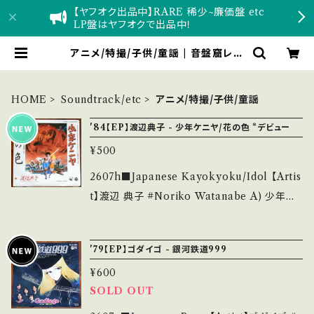
【ヤフオク出品中】RARE 稀少~廉価盤 etc
LP盤はヤフオクで出品中！
アニメ/特撮/子供/童謡 | 音盤窟レコ
ード
HOME
Soundtrack/etc
アニメ/特撮/子供/童謡
'84【EP】渡辺典子 - 少年ケニヤ/花の色 *デビュー
¥500
2607h■Japanese Kayokyoku/Idol 【Artis
t】渡辺 典子 #Noriko Watanabe A) 少年ケ
ニヤ B) 花の色 【Release/Label/Note】 198
4 / AH-407 / コロムビア *デビュー・シングル/
'79【EP】ゴダイゴ - 銀河鉄道999
同名アニメ映画主題歌 A)作詞:阿木燿子, 作曲:
¥600
宇崎竜童/ B)作詞:三浦徳子, 作曲:財津和夫 ■
SOLD OUT
参考視聴■ https://youtu.be/Xj3MP9RQSF