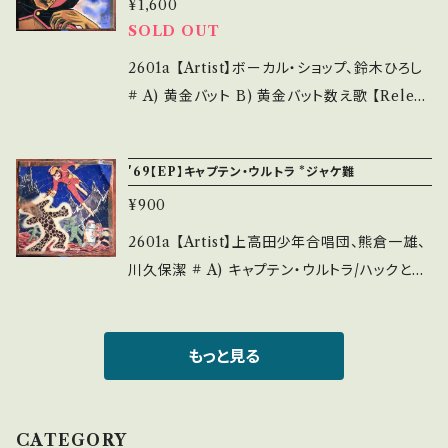
¥1,600
and that it is second hand. *詳しくは ■■
cord：B-/C+ (国内盤) *特典ぬりえ有り(一部
SOLD OUT
■状態・説明 / 発送について■■■ をご覧くだ
色彩) *盤=A面にキズ（後半部、微ノイズあり） _
さい。 https://onbankutsu.thebase.in/item
________________________ 【Abo
2601a 【Artist】ボーカル・ショップ、鈴木ひろし
s/14252144 お知らせ等は、About 画面にてご
ut the state/状態説明】 S・新品未開封など
# A) 黄金バット B) 黄金バット数え歌 【Releas
確認ください。 ___【bid】2605y
A・綺麗・キズ等も無く、痛みも薄い B・多少痛
e/Label/Note】 1967 / SCS-22 / コロムビア
み・キズなど見られる C・痛み多・キズ多く痛み
*テレビ「黄金バット」 ■視聴■OBK286■ htt
'69【EP】キャプテン・ウルトラ *ジャケ難
多 *その他、+ - で補足しています。 *中古という
ps://youtu.be/l23Sl1xWmJs 【Conditio
¥900
事をご理解して頂ける方のご購入をお願い致し
n】 Jacket/Record：B-/B- (国内盤/ブックジャ
ます。 Please purchase it if you understan
ケ) *ジャケ破れ、微キズ _____________
2601a 【Artist】上高田少年合唱団、熊倉一雄、
d that it is second hand. *詳しくは ■■■
____________ 【About the state/状態
川久保潔 # A) キャプテン・ウルトラ/ハックとジ
状態・説明 / 発送について■■■ をご覧くださ
説明】 S・新品未開封など A・綺麗・キズ等も無
ョー B) 宇宙マーチ 【Release/Label/Note】
い。 https://onbankutsu.thebase.in/items/1
く、痛みも薄い B・多少痛み・キズなど見られる
1969 / SKC-2007 / グラモフォン *テレビ映画
4252144 お知らせ等は、About 画面にてご確
C・痛み多・キズ多く痛み多 *その他、+ - で補足
「キャプテン・ウルトラ」楽曲：冨田勲 ■参考視聴
もっと見る
認ください。 ___
しています。 *中古という事をご理解して頂ける
■ - 【Condition】 Jacket/Record：C/C+
方のご購入をお願い致します。 Please purcha
(国内盤/キンダーレコード) *ジャケ破損一部の
se it if you understand that it is second
み、微キズ _____________________
CATEGORY