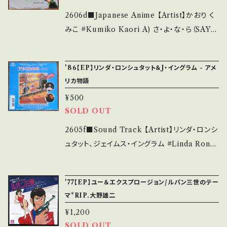
nderstand that it is second hand. *詳しく
out the state/状態説明】 S・新品未開封など
2606d■Japanese Anime 【Artist】かおり く
は ■■■状態・説明 / 発送について■■■ を
A・綺麗・キズ等も無く、痛みも薄い B・多少痛
みこ #Kumiko Kaori A) さ・よ・な・ら（SAYO
ご覧ください。 https://onbankutsu.thebase.i
み・キズなど見られる C・痛み多・キズ多く痛み
NARA日本語版） B) 光と影のオブジェ 【Relea
n/items/14252144 お知らせ等は、About 画
多 *その他、+ - で補足しています。 *中古という
se/Label/Note】 1981 / CH-103 / コロムビ
面にてご確認ください。 ___
'86【EP】リンダ・ロンシュタット＆J・イングラム - アメ
事をご理解して頂ける方のご購入をお願い致し
ア *アニメ映画「さよなら銀河鉄道999」日本語
リカ物語
ます。 Please purchase it if you understan
歌詞Ver ■参考視聴■ https://youtu.be/6-
¥500
d that it is second hand. *詳しくは ■■■
DNK2Vz1vo?si=MY6BA87ZcyrdBHt7 【C
SOLD OUT
状態・説明 / 発送について■■■ をご覧くださ
ondition】 Jacket/Record：B/A (国内盤) __
い。 https://onbankutsu.thebase.in/items/1
_______________________ 【Abou
2605f■Sound Track 【Artist】リンダ・ロンシ
4252144 お知らせ等は、About 画面にてご確
t the state/状態説明】 S・新品未開封など A・
ュタット、ジェイムス・イングラム #Linda Ronst
認ください。 ___
綺麗・キズ等も無く、痛みも薄い B・多少痛み・キ
adt #James Ingram A) Somewhere Out T
ズなど見られる C・痛み多・キズ多く痛み多 *そ
here B) inst 【Release/Label/Note】 1986
'77【EP】ユー＆エクスプロージョン/ルパン三世のテー
の他、+ - で補足しています。 *中古という事をご
/ P-2197 / ワーナー *スピルバーグ監督アニ
マ*RIP.大野雄二
理解して頂ける方のご購入をお願い致します。 P
メ"アメリカ物語(An American Tail)" OST
¥1,200
lease purchase it if you understand that
■参考視聴■ https://youtu.be/sVoK4DYLL
SOLD OUT