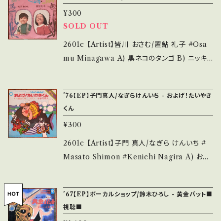
B (国内盤/Wジャケ/振付つき) *ジャケしわ多
お願い致します。 Please purchase it if you
¥300
_________________________ 【Ab
SOLD OUT
understand that it is second hand. *詳しく
out the state/状態説明】 S・新品未開封など
は ■■■状態・説明 / 発送について■■■ を
A・綺麗・キズ等も無く、痛みも薄い B・多少痛
2601c 【Artist】皆川 おさむ/置鮎 礼子 #Osa
ご覧ください。 https://onbankutsu.thebase.i
み・キズなど見られる C・痛み多・キズ多く痛み
mu Minagawa A) 黒ネコのタンゴ B) ニッキ・
n/items/14252144 お知らせ等は、About 画
多 *その他、+ - で補足しています。 *中古という
ニャッキ 【Release/Label/Note】 1969 / FS-
面にてご確認ください。 ___【bid】2601y
事をご理解して頂ける方のご購入をお願い致し
1092 / 日本ビクター *原曲はイタリア童謡。'69
'76【EP】子門真人/なぎらけんいち - およげ！たいやき
ます。 Please purchase it if you understan
~'70 BIG ヒット！ ■参考視聴■ - 【Conditio
くん
d that it is second hand. *詳しくは ■■■
n】 Jacket/Record：B-/B (国内盤) *ジャケし
¥300
状態・説明 / 発送について■■■ をご覧くださ
わ _________________________
い。 https://onbankutsu.thebase.in/items/1
【About the state/状態説明】 S・新品未開封
2601c 【Artist】子門 真人/なぎら けんいち #
4252144 お知らせ等は、About 画面にてご確
など A・綺麗・キズ等も無く、痛みも薄い B・多少
Masato Shimon #Kenichi Nagira A) およ
認ください。 ___
痛み・キズなど見られる C・痛み多・キズ多く痛
げ！たいやきくん B) いっぽんでもニンジン 【Rel
み多 *その他、+ - で補足しています。 *中古とい
ease/Label/Note】 1976 / CX-102 / キャニ
'67【EP】ボーカルショップ/鈴木ひろし - 黄金バット■
う事をご理解して頂ける方のご購入をお願い致
オン *「ひらけ！ポンキッキ」より/シングル歴代1
視聴■
します。 Please purchase it if you underst
位！ ■参考視聴■ - 【Condition】 Jacket/Re