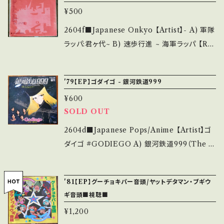
は、About 画面にてご確認ください。 ___
stand that it is second hand. *詳しくは ■
¥500
the state/状態説明】 S・新品未開封など A・綺
■■状態・説明 / 発送について■■■ をご覧く
麗・キズ等も無く、痛みも薄い B・多少痛み・キズ
2604f■Japanese Onkyo 【Artist】- A) 軍隊
ださい。 https://onbankutsu.thebase.in/ite
など見られる C・痛み多・キズ多く痛み多 *その
ラッパ:君ヶ代~ B) 速歩行進 ~ 海軍ラッパ 【Rel
ms/14252144 お知らせ等は、About 画面にて
他、+ - で補足しています。 *中古という事をご理
ease/Label/Note】 1975 / CC-735 / キング
ご確認ください。 ___
解して頂ける方のご購入をお願い致します。 Ple
* ■参考視聴■ - 【Condition】 Jacket/Reco
'79【EP】ゴダイゴ - 銀河鉄道999
ase purchase it if you understand that it
rd：B/B (国内盤) _________________
is second hand. *詳しくは ■■■状態・説明
¥600
________ 【About the state/状態説明】
/ 発送について■■■ をご覧ください。 https://
SOLD OUT
S・新品未開封など A・綺麗・キズ等も無く、痛み
onbankutsu.thebase.in/items/14252144
も薄い B・多少痛み・キズなど見られる C・痛み
2604d■Japanese Pops/Anime 【Artist】ゴ
お知らせ等は、About 画面にてご確認ください。
多・キズ多く痛み多 *その他、+ - で補足してい
ダイゴ #GODIEGO A) 銀河鉄道999（The G
___
ます。 *中古という事をご理解して頂ける方のご
alaxy Express 999） B) テイキング・オフ (TA
購入をお願い致します。 Please purchase it i
KING OFF!) 【Release/Label/Note】 1979
'81【EP】グーチョキパー音頭/ヤットデタマン・ブギウ
f you understand that it is second hand.
/ CK-537 / コロムビア *11th / 映画「銀河鉄
ギ音頭■視聴■
*詳しくは ■■■状態・説明 / 発送について■
道999」OST *ミッキー吉野がイントロ何かに似
¥1,200
■■ をご覧ください。 https://onbankutsu.th
ているなと思ったら、ムッシュ作「あの時君は若