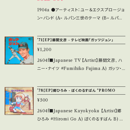
it is second hand. *詳しくは ■■■状態・説
WQ?si=yqkDedMAisfesK7- 【Condition】 J
明 / 発送について■■■ をご覧ください。 http
acket/Record：B/A (国内盤) _________
1904a ●アーティスト：ユー＆エクスプロージョ
s://onbankutsu.thebase.in/items/1425214
________________ 【About the stat
ン・バンド (A= ルパン三世のテーマ (B= ルパン
4 お知らせ等は、About 画面にてご確認くださ
e/状態説明】 S・新品未開封など A・綺麗・キズ
三世愛のテーマ ●説明：1977 / YK-95-AX /
い。 ___
等も無く、痛みも薄い B・多少痛み・キズなど見
コロムビア *アニメ「ルパン三世」OST 2ndシリ
'71【EP】藤間文彦 - テレビ映画「ガッツジュン」
られる C・痛み多・キズ多く痛み多 *その他、+ -
ーズ版 *作・編曲：大野雄二 ●状態：ジャケ/盤：
¥1,200
で補足しています。 *中古という事をご理解して
B/B (国内盤) *ジャケ=黄シミ 【状態説明の見
頂ける方のご購入をお願い致します。 Please p
方】 商品列に並ぶ ■状態・説明 / 発送について
2604f■Japanese TV 【Artist】藤間文彦, ハ
urchase it if you understand that it is se
■ をご覧ください。 お知らせ等は、About 画面
ニー・ナイツ #Fumihiko Fujima A) ガッツ・
cond hand. *詳しくは ■■■状態・説明 / 発
にてご確認ください。
ジュン B) ひとりぼっちのマウンド/名雄高校応
送について■■■ をご覧ください。 https://on
援歌 【Release/Label/Note】 1971 / C-3115
bankutsu.thebase.in/items/14252144 お知
'78【EP】郷ひろみ - ぼくのるすばん *PROMO
/ コロムビア *テレビ映画「ガッツジュン」 Com
らせ等は、About 画面にてご確認ください。 __
¥500
posed By :鈴木邦彦 ■参考視聴■ https://y
_【bid】2608y
outu.be/SyEmU-bQfAY?si=rYmmHiP4m
2604f■Japanese Kayokyoku 【Artist】郷
QGa-ZwZ 【Condition】 Jacket/Record：B
ひろみ #Hiromi Go A) ぼくのるすばん B) あ
+/B+ (国内盤/Book) ______________
れあれめだまが三角に 【Release/Label/Not