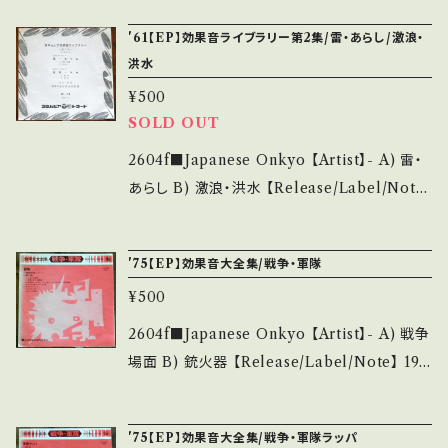
___________ 【About the state/状態説
e】 1978 / 06SH-336 / CBSソニー *26th/ち
'61【EP】効果音ライブラリー第2集/雷・あらし/激浪・
明】 S・新品未開封など A・綺麗・キズ等も無く、
びっこ作詞家大賞作 補作:松本隆、作曲・編曲:
洪水
痛みも薄い B・多少痛み・キズなど見られる C・
穂口雄右/ジャケ画:里中満智子 ■参考視聴■
痛み多・キズ多く痛み多 *その他、+ - で補足し
¥500
https://youtu.be/gJEiO3smwTo?si=-Ohy
SOLD OUT
ています。 *中古という事をご理解して頂ける方
PPTiDQXdA_8C 【Condition】 Jacket/Rec
のご購入をお願い致します。 Please purchase
ord：B/A (国内盤/見本) _____________
2604f■Japanese Onkyo 【Artist】- A) 雷・
it if you understand that it is second han
____________ 【About the state/状態
あらし B) 激浪・洪水 【Release/Label/Not
d. *詳しくは ■■■状態・説明 / 発送について
説明】 S・新品未開封など A・綺麗・キズ等も無
e】 1961 / BK-58 / コロムビア * ■参考視聴
■■■ をご覧ください。 https://onbankutsu.
く、痛みも薄い B・多少痛み・キズなど見られる
■ - 【Condition】 Jacket/Record：B/B (国
thebase.in/items/14252144 お知らせ等は、A
'75【EP】効果音大全集/戦争・軍隊
C・痛み多・キズ多く痛み多 *その他、+ - で補足
内盤) ________________________
bout 画面にてご確認ください。 ___
¥500
しています。 *中古という事をご理解して頂ける
_ 【About the state/状態説明】 S・新品未開
方のご購入をお願い致します。 Please purcha
封など A・綺麗・キズ等も無く、痛みも薄い B・多
2604f■Japanese Onkyo 【Artist】- A) 戦争
se it if you understand that it is second
少痛み・キズなど見られる C・痛み多・キズ多く
場面 B) 銃火器 【Release/Label/Note】 197
hand. *詳しくは ■■■状態・説明 / 発送につ
痛み多 *その他、+ - で補足しています。 *中古と
5 / CC-734 / キング * ■参考視聴■ - 【Con
いて■■■ をご覧ください。 https://onbanku
いう事をご理解して頂ける方のご購入をお願い
dition】 Jacket/Record：B/B (国内盤) ___
tsu.thebase.in/items/14252144 お知らせ等
'75【EP】効果音大全集/戦争・軍隊ラッパ
致します。 Please purchase it if you under
______________________ 【About