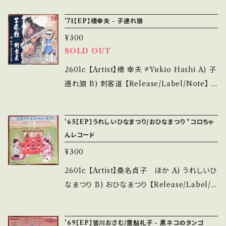
状態・説明 / 発送について■■■ をご覧くださ
購入をお願い致します。 Please purchase it i
- 【Condition】 Jacket/Record：B+/A (国内
い。 https://onbankutsu.thebase.in/items/1
'71【EP】橋幸夫 - 子連れ狼
f you understand that it is second hand.
盤/3つ折り) ____________________
4252144 お知らせ等は、About 画面にてご確
*詳しくは ■■■状態・説明 / 発送について■
¥300
_____ 【About the state/状態説明】 S・新
認ください。 ___
SOLD OUT
■■ をご覧ください。 https://onbankutsu.th
品未開封など A・綺麗・キズ等も無く、痛みも薄
ebase.in/items/14252144 お知らせ等は、Ab
い B・多少痛み・キズなど見られる C・痛み多・
2601c 【Artist】橋 幸夫 #Yukio Hashi A) 子
out 画面にてご確認ください。 ___
キズ多く痛み多 *その他、+ - で補足しています。
連れ狼 B) 刺客道 【Release/Label/Note】 1
*中古という事をご理解して頂ける方のご購入を
971 / SV-2219 / ビクター *漫画「子連れ狼」よ
お願い致します。 Please purchase it if you
り、しとしとぴっちゃん、しとぴっちゃん〜♪ ■参
'65【EP】うれしいひなまつり/おひなまつり *コロちゃ
understand that it is second hand. *詳しく
考視聴■ https://youtu.be/fE7SspUv0Yc
んレコード
は ■■■状態・説明 / 発送について■■■ を
【Condition】 Jacket/Record：B/B (国内盤)
¥300
ご覧ください。 https://onbankutsu.thebase.i
*インナー破れ ___________________
n/items/14252144 お知らせ等は、About 画
______ 【About the state/状態説明】 S・新
2601c 【Artist】桑名貞子 ほか A) うれしいひ
面にてご確認ください。 ___
品未開封など A・綺麗・キズ等も無く、痛みも薄
なまつり B) おひなまつり 【Release/Label/N
い B・多少痛み・キズなど見られる C・痛み多・
ote】 1965 / CPS-18 / コロムビア *童謡 ■参
キズ多く痛み多 *その他、+ - で補足しています。
考視聴■ - 【Condition】 Jacket/Record：C/
'69【EP】皆川おさむ/置鮎礼子 - 黒ネコのタンゴ
*中古という事をご理解して頂ける方のご購入を