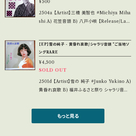
is second hand. *詳しくは ■■■状態・説明
¥500
Record：B/A (国内盤/袋ジャケ/ライナー) __
/ 発送について■■■ をご覧ください。 https://
_______________________ 【Abou
2504a 【Artist】三橋 美智也 #Michiya Miha
onbankutsu.thebase.in/items/14252144
t the state/状態説明】 S・新品未開封など A・
shi A) 花笠音頭 B) 八戸小唄 【Release/Lab
お知らせ等は、About 画面にてご確認ください。
綺麗・キズ等も無く、痛みも薄い B・多少痛み・キ
el/Note】 1965 / BS-5044 / キング * 参考視
___
ズなど見られる C・痛み多・キズ多く痛み多 *そ
聴: https://youtu.be/0497Bpk9jaQ?si=wfS
【EP】雪の純子 - 黄昏れ哀歌/シャラリ音頭 *ご当地ソ
の他、+ - で補足しています。 *中古という事をご
a8eiIhSeK5vqO 【Condition】 Jacket/Rec
ングRARE
理解して頂ける方のご購入をお願い致します。 P
ord：B/B (国内盤/振付) _____________
lease purchase it if you understand that
¥4,500
____________ 【About the state/状態
SOLD OUT
it is second hand. *詳しくは ■■■状態・説
説明】 S・新品未開封など A・綺麗・キズ等も無
明 / 発送について■■■ をご覧ください。 http
く、痛みも薄い B・多少痛み・キズなど見られる
2501d 【Artist】雪の 純子 #Junko Yukino A)
s://onbankutsu.thebase.in/items/1425214
C・痛み多・キズ多く痛み多 *その他、+ - で補足
黄昏れ哀歌 B) 福井ふるさと祭り シャラリ音頭
4 お知らせ等は、About 画面にてご確認くださ
しています。 *中古という事をご理解して頂ける
【Release/Label/Note】 19--? / MN-1108 /
い。 ___
方のご購入をお願い致します。 Please purcha
東洋レコード *マイナー歌謡、ご当地ソング RA
se it if you understand that it is second
RE 参考視聴: - 【Condition】 Jacket/Rec
もっと見る
hand. *詳しくは ■■■状態・説明 / 発送につ
ord：B/B+ (国内盤/Wジャケ) __________
いて■■■ をご覧ください。 https://onbanku
_______________ 【About the state/