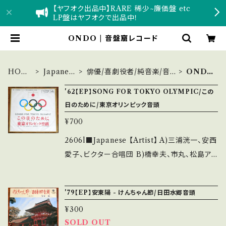
【ヤフオク出品中】RARE 稀少~廉価盤 etc
LP盤はヤフオクで出品中！
ONDO | 音盤窟レコード
HOM
Japanes
俳優/喜劇役者/純音楽/音
OND
E
e
頭
O
'62【EP】SONG FOR TOKYO OLYMPIC/この
日のために/東京オリンピック音頭
¥700
2606l■Japanese 【Artist】 A)三浦洸一、安西
愛子、ビクター合唱団 B)橋幸夫、市丸、松島ア
キラ、神楽坂浮子、ビクター少年民謡会 A) 東京
オリンピックの歌「この日のために」 B) 東京オリ
'79【EP】安東陽 - けんちゃん節/日田水郷音頭
ンピック音頭 【Release/Label/Note】 1962 /
¥300
VS-693 / ビクター *1964年東京オリンピック
SOLD OUT
公募当選歌 ■参考視聴■ - 【Condition】 Jac