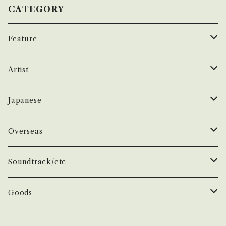
tsu.thebase.in/items/14252144 お知らせ等
状態説明】 S・新品未開封など A・綺麗・キズ等
CATEGORY
は、About 画面にてご確認ください。 ___
も無く、痛みも薄い B・多少痛み・キズなど見ら
れる C・痛み多・キズ多く痛み多 *その他、+ - で
Feature
補足しています。 *中古という事をご理解して頂
ける方のご購入をお願い致します。 Please pur
昭和ヒット
Artist
chase it if you understand that it is seco
nd hand. *詳しくは ■■■状態・説明 / 発送に
50年代
昭和歌謡/演歌
THE BEATLES
Japanese
ついて■■■ をご覧ください。 https://onbank
utsu.thebase.in/items/14252144 お知らせ
60年代
演歌/艶歌/お座敷
BEATLES
任侠//軍歌/やさぐれ歌謡
ELVIS, Rock 'n' Roll '50S
1950~60 'S
Overseas
等は、About 画面にてご確認ください。 ___【b
id】2502y
70年代
ムード・コーラス歌謡
Johm
任侠/仁義
Group
日本のロックとフォーク
The Rolling Stones
1970'S
1950~60 'S
Soundtrack/etc
80年代
マイナー・ディープ歌謡
Paul
軍歌/戦時歌謡
Male
ロック歌謡
Group
Group
グループサウンズ/ウェスタン＆ロカビリー
ザ・スパイダース 関連
1980'S
1970'S
邦画
Goods
演歌ヒット
ビート・グルーヴ歌謡
George
やさぐれ歌謡
Female
70年代ロック
Male
Male
スパイダース/タイガース/テンプターズ関連
スパイダース
Group
Group
ドラマ
アイドル系
ザ・タイガース /沢田研二
俳優/喜劇役者/純音楽/音頭
1980'S
洋画
Book