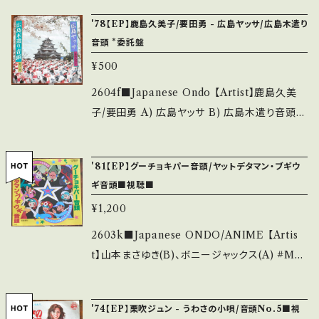
らせ等は、About 画面にてご確認ください。 __
痛み多 *その他、+ - で補足しています。 *中古と
2048 / ビクター *ご当地音頭！ ■参考視聴■
_
'78【EP】鹿島久美子/要田勇 - 広島ヤッサ/広島木遣り
いう事をご理解して頂ける方のご購入をお願い
https://youtu.be/CqQeMuvnkYA?si=-q4o
音頭 *委託盤
致します。 Please purchase it if you under
0kTqryOQupWI 【Condition】 Jacket/Rec
stand that it is second hand. *詳しくは ■
¥500
ord：B/A (国内盤/W Jacket) _________
■■状態・説明 / 発送について■■■ をご覧く
________________ 【About the stat
2604f■Japanese Ondo 【Artist】鹿島久美
ださい。 https://onbankutsu.thebase.in/ite
e/状態説明】 S・新品未開封など A・綺麗・キズ
子/要田勇 A) 広島ヤッサ B) 広島木遣り音頭
ms/14252144 お知らせ等は、About 画面にて
等も無く、痛みも薄い B・多少痛み・キズなど見
【Release/Label/Note】 1978 / MV-2008 /
ご確認ください。 ___
られる C・痛み多・キズ多く痛み多 *その他、+ -
ビクター *ご当地ソング ■参考視聴■ - 【Con
'81【EP】グーチョキパー音頭/ヤットデタマン・ブギウ
で補足しています。 *中古という事をご理解して
dition】 Jacket/Record：B/A- (国内盤/委託
ギ音頭■視聴■
頂ける方のご購入をお願い致します。 Please p
制作盤) *ジャケしわ _______________
¥1,200
urchase it if you understand that it is se
__________ 【About the state/状態説
cond hand. *詳しくは ■■■状態・説明 / 発
明】 S・新品未開封など A・綺麗・キズ等も無く、
2603k■Japanese ONDO/ANIME 【Artis
送について■■■ をご覧ください。 https://on
痛みも薄い B・多少痛み・キズなど見られる C・
t】山本まさゆき(B)、ボニージャックス(A) #Mas
bankutsu.thebase.in/items/14252144 お知
痛み多・キズ多く痛み多 *その他、+ - で補足し
ayuki Yamamoto A) グーチョキパー音頭 B)
らせ等は、About 画面にてご確認ください。 __
ています。 *中古という事をご理解して頂ける方
ヤットデタマン・ブギウギ音頭 【Release/Labe
_
'74【EP】栗吹ジュン - うわさの小唄/音頭No.5■視
のご購入をお願い致します。 Please purchase
l/Note】 1981 / MV-3025 / ビクター *アニメ