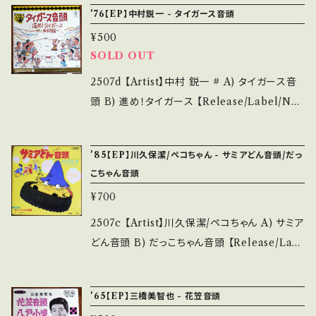
ア *民謡 ■参考視聴■ - 【Condition】 Jacke
s/14252144 お知らせ等は、About 画面にてご
'76【EP】中村鋭一 - タイガース音頭
hase it if you understand that it is secon
t/Record：B/B (国内盤/振付つき) *インナー書
確認ください。 ___
d hand. *詳しくは ■■■状態・説明 / 発送に
¥500
き込み _______________________
SOLD OUT
ついて■■■ をご覧ください。 https://onbank
__ 【About the state/状態説明】 S・新品未開
utsu.thebase.in/items/14252144 お知らせ
封など A・綺麗・キズ等も無く、痛みも薄い B・多
2507d 【Artist】中村 鋭一 # A) タイガース音
等は、About 画面にてご確認ください。 ___【b
少痛み・キズなど見られる C・痛み多・キズ多く
頭 B) 進め！タイガース 【Release/Label/Not
id】2601y
痛み多 *その他、+ - で補足しています。 *中古と
e】 1976 / AT-4005 / 東宝 *阪神タイガース応
いう事をご理解して頂ける方のご購入をお願い
援歌。キダ・タロー作曲 参考視聴: - 【Condit
'85【EP】川久保潔/ペコちゃん - サミアどん音頭/だっ
致します。 Please purchase it if you under
ion】 Jacket/Record：B/A (国内盤) _____
こちゃん音頭
stand that it is second hand. *詳しくは ■
____________________ 【About the
¥700
■■状態・説明 / 発送について■■■ をご覧く
state/状態説明】 S・新品未開封など A・綺麗・
ださい。 https://onbankutsu.thebase.in/ite
キズ等も無く、痛みも薄い B・多少痛み・キズな
2507c 【Artist】川久保潔/ペコちゃん A) サミア
ms/14252144 お知らせ等は、About 画面にて
ど見られる C・痛み多・キズ多く痛み多 *その
どん音頭 B) だっこちゃん音頭 【Release/Lab
ご確認ください。 ___【bid】2605y
他、+ - で補足しています。 *中古という事をご理
el/Note】 1985 / MV-3095 / ビクター * 参考
解して頂ける方のご購入をお願い致します。 Ple
視聴: https://youtu.be/mCZ8tizjK0Y?si=U
'65【EP】三橋美智也 - 花笠音頭
ase purchase it if you understand that it
xZF7R5pee4sRNRN 【Condition】 Jacket/