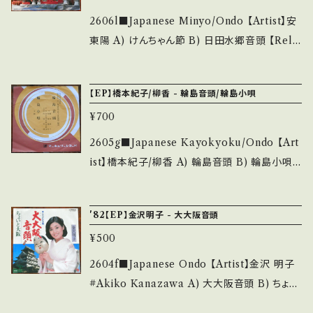
ket/Record：B/B (国内盤/Bag Jacket/SEEA
2606l■Japanese Minyo/Ondo 【Artist】安
T) *ジャケ滲み __________________
東陽 A) けんちゃん節 B) 日田水郷音頭 【Rele
_______ 【About the state/状態説明】 S・
ase/Label/Note】 1979 / GK-6052 / キング
新品未開封など A・綺麗・キズ等も無く、痛みも
* 【Condition】 Jacket/Record：B/B- (国内
【EP】橋本紀子/柳香 - 輪島音頭/輪島小唄
薄い B・多少痛み・キズなど見られる C・痛み
盤/3つ折り Jacket) *ジャケ滲み ________
多・キズ多く痛み多 *その他、+ - で補足してい
¥700
_________________ 【About the stat
ます。 *中古という事をご理解して頂ける方のご
e/状態説明】 S・新品未開封など A・綺麗・キズ
2605g■Japanese Kayokyoku/Ondo 【Art
購入をお願い致します。 Please purchase it i
等も無く、痛みも薄い B・多少痛み・キズなど見
ist】橋本紀子/柳香 A) 輪島音頭 B) 輪島小唄
f you understand that it is second hand.
られる C・痛み多・キズ多く痛み多 *その他、+ -
【Release/Label/Note】 19-- / DM-3014 /
*詳しくは ■■■状態・説明 / 発送について■
で補足しています。 *中古という事をご理解して
マーキュリー *金沢放送曲制定 ■参考視聴■ -
■■ をご覧ください。 https://onbankutsu.th
'82【EP】金沢明子 - 大大阪音頭
頂ける方のご購入をお願い致します。 Please p
【Condition】 Jacket/Record：B/B+ (国内盤/
ebase.in/items/14252144 お知らせ等は、Ab
urchase it if you understand that it is se
¥500
振付) ________________________
out 画面にてご確認ください。 ___
cond hand. *詳しくは ■■■状態・説明 / 発
_ 【About the state/状態説明】 S・新品未開
2604f■Japanese Ondo 【Artist】金沢 明子
送について■■■ をご覧ください。 https://on
封など A・綺麗・キズ等も無く、痛みも薄い B・多
#Akiko Kanazawa A) 大大阪音頭 B) ちょい
bankutsu.thebase.in/items/14252144 お知
少痛み・キズなど見られる C・痛み多・キズ多く
と大阪 【Release/Label/Note】 1982 / MV-