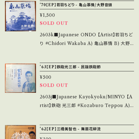
ms/14252144 お知らせ等は、About 画面にて
'70【EP】若羽ちどり - 亀山慕情/大野音頭
多く痛み多 *その他、+ - で補足しています。 *中
lease/Label/Note】 1975 / MV-1059-S / ビ
ご確認ください。 ___
古という事をご理解して頂ける方のご購入をお
¥1,500
クター *Traditional Japanese Beat! ■参
SOLD OUT
願い致します。 Please purchase it if you u
考視聴■ - 【Condition】 Jacket/Record：B/
nderstand that it is second hand. *詳しく
B (国内盤/W Jacket/振付) *レーベルにシー
2603k■Japanese ONDO 【Artist】若羽ちど
は ■■■状態・説明 / 発送について■■■ を
ル痕 _________________________
り #Chidori Wakaba A) 亀山慕情 B) 大野
ご覧ください。 https://onbankutsu.thebase.i
【About the state/状態説明】 S・新品未開封
音頭 【Release/Label/Note】 1970 / PES-7
n/items/14252144 お知らせ等は、About 画
など A・綺麗・キズ等も無く、痛みも薄い B・多少
211 / コロムビア *マイナー歌謡/福井県ご当地
面にてご確認ください。 ___
'63【EP】鉄砲光三郎 - 民謡鉄砲節
痛み・キズなど見られる C・痛み多・キズ多く痛
ソング・委託制作盤 ■参考視聴■ - 【Con
み多 *その他、+ - で補足しています。 *中古とい
¥500
dition】 Jacket/Record：B/B+ (国内盤) *ジャ
SOLD OUT
う事をご理解して頂ける方のご購入をお願い致
ケしわ、インナー違い _______________
します。 Please purchase it if you underst
__________ 【About the state/状態説
2603j■Japanese Kayokyoku/MINYO 【A
and that it is second hand. *詳しくは ■■
明】 S・新品未開封など A・綺麗・キズ等も無く、
rtist】鉄砲 光三郎 #Kozaburo Teppou A)
■状態・説明 / 発送について■■■ をご覧くだ
痛みも薄い B・多少痛み・キズなど見られる C・
民謡鉄砲節（河内音頭） B) 民謡鉄砲節（浅太郎
さい。 https://onbankutsu.thebase.in/item
痛み多・キズ多く痛み多 *その他、+ - で補足し
月夜） 【Release/Label/Note】 1963 / SVC-
s/14252144 お知らせ等は、About 画面にてご
'62【EP】三橋美智也 - 舞扇花柳流
ています。 *中古という事をご理解して頂ける方
124 / テイチク * ■参考視聴■ https://yout
確認ください。 ___【bid】2607y