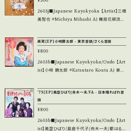
のご購入をお願い致します。 Please purchase
¥300
u.be/13vTA2gGU50?si=tnYVwtLiE5US1lV
it if you understand that it is second han
R 【Condition】 Jacket/Record：B/B (国内
2603j■Japanese Kayokyoku 【Artist】三橋
d. *詳しくは ■■■状態・説明 / 発送について
盤/三つ折りJacket) _______________
美智也 #Michiya Mihashi A) 舞扇花柳流
■■■ をご覧ください。 https://onbankutsu.
__________ 【About the state/状態説
B) ことぶき音頭 【Release/Label/Note】 196
thebase.in/items/14252144 お知らせ等は、A
明】 S・新品未開封など A・綺麗・キズ等も無く、
2 / EB-747 / キング * ■参考視聴■ - 【Cond
bout 画面にてご確認ください。 ___
再発【EP】小唄勝太郎 - 東京音頭/さくら音頭
痛みも薄い B・多少痛み・キズなど見られる C・
ition】 Jacket/Record：B/B- (国内盤/振付)
痛み多・キズ多く痛み多 *その他、+ - で補足し
¥800
_________________________ 【Ab
ています。 *中古という事をご理解して頂ける方
out the state/状態説明】 S・新品未開封など
2603b■Japanese Kayokyoku/Ondo 【Art
のご購入をお願い致します。 Please purchase
A・綺麗・キズ等も無く、痛みも薄い B・多少痛
ist】小唄 勝太郎 #Katsutaro Kouta A) 東京
it if you understand that it is second han
み・キズなど見られる C・痛み多・キズ多く痛み
音頭 B) さくら音頭 【Release/Label/Note】
d. *詳しくは ■■■状態・説明 / 発送について
多 *その他、+ - で補足しています。 *中古という
19-- / SV-2249 / ビクター *盆踊りソング、193
■■■ をご覧ください。 https://onbankutsu.
'75【EP】美空ひばり/舟木一夫.VA - 日本晴ればれ音
事をご理解して頂ける方のご購入をお願い致し
3年リリースの歴史的なヒット！ ■参考視聴■ h
thebase.in/items/14252144 お知らせ等は、A
頭
ます。 Please purchase it if you understan
ttps://youtu.be/5chRatoOREc?si=Fm-E3
bout 画面にてご確認ください。 ___【bid】260
d that it is second hand. *詳しくは ■■■
¥800
2tA855hx3j8 【Condition】 Jacket/Recor
4y
状態・説明 / 発送について■■■ をご覧くださ
d：B/B (国内盤/振付付き) *ジャケしわ ____
2603b■Japanese Kayokyoku/Ondo 【Art
い。 https://onbankutsu.thebase.in/items/1
_____________________ 【About t
ist】美空ひばり/島倉千代子/舟木一夫/都はる