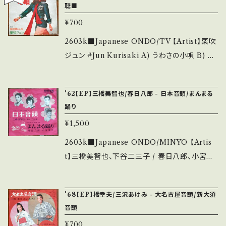
聴■
it if you understand that it is second han
「ヤットデタマン」 ■視聴■OBK306■ https://
¥700
d. *詳しくは ■■■状態・説明 / 発送について
youtu.be/i9DLT43jqu0 【Condition】 Jack
■■■ をご覧ください。 https://onbankutsu.
et/Record：B/A- (国内盤/W Jacket/振付) _
2603k■Japanese ONDO/TV 【Artist】栗吹
thebase.in/items/14252144 お知らせ等は、A
________________________ 【Abo
ジュン #Jun Kurisaki A) うわさの小唄 B) 音
bout 画面にてご確認ください。 ___
ut the state/状態説明】 S・新品未開封など
頭No.5 【Release/Label/Note】 1974 / AA-
A・綺麗・キズ等も無く、痛みも薄い B・多少痛
97 / コロムビア *日本テレビ「金曜10時！うわさ
'62【EP】三橋美智也/春日八郎 - 日本音頭/まんまる
み・キズなど見られる C・痛み多・キズ多く痛み
のチャンネル!!」挿入歌 作詞:阿久悠、作曲:市川
踊り
多 *その他、+ - で補足しています。 *中古という
昭介 A■参考視聴■ https://youtu.be/Xf_G
¥1,500
事をご理解して頂ける方のご購入をお願い致し
fx_Zt-4?si=Dbe1hbRxQe8xvqOV B■視
ます。 Please purchase it if you understan
聴■OBK305■ https://youtu.be/IpARmv
2603k■Japanese ONDO/MINYO 【Artis
d that it is second hand. *詳しくは ■■■
zOv-A 【Condition】 Jacket/Record：B/A-
t】三橋美智也、下谷二三子 / 春日八郎、小宮恵
状態・説明 / 発送について■■■ をご覧くださ
(国内盤) *ジャケしわ _______________
子 #Michiya Mihashi #Hatiro Kasuga A)
い。 https://onbankutsu.thebase.in/items/1
__________ 【About the state/状態説
日本音頭 B) まんまる踊り 【Release/Label/
4252144 お知らせ等は、About 画面にてご確
'68【EP】橋幸夫/三沢あけみ - 大名古屋音頭/新大須
明】 S・新品未開封など A・綺麗・キズ等も無く、
Note】 1962 / EB-681 / ビクター *Tradition
音頭
認ください。 ___
痛みも薄い B・多少痛み・キズなど見られる C・
al Japanese Beat! A■参考視聴■ https://y
¥700
痛み多・キズ多く痛み多 *その他、+ - で補足し