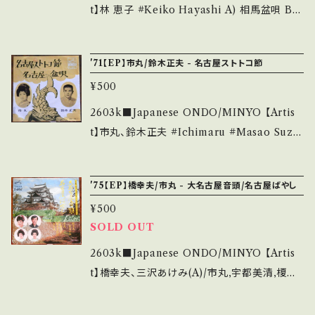
解して頂ける方のご購入をお願い致します。 Ple
い A■参考視聴■ https://youtu.be/ar5ShM
t】林 恵子 #Keiko Hayashi A) 相馬盆唄 B)
ase purchase it if you understand that it
2B4Yg?si=1aMWG_v1u5G14GzR 【Condit
真室川音頭 【Release/Label/Note】 1963 /
is second hand. *詳しくは ■■■状態・説明
ion】 Jacket/Record：B/B (国内盤/W Jacke
MV-136 / ビクター *Traditional Japanese
/ 発送について■■■ をご覧ください。 https://
'71【EP】市丸/鈴木正夫 - 名古屋ストトコ節
t/振付) _______________________
Beat! 福島県相馬地方の民謡Bon Dance ■
onbankutsu.thebase.in/items/14252144
__ 【About the state/状態説明】 S・新品未開
¥500
参考視聴■ - 【Condition】 Jacket/Record：
お知らせ等は、About 画面にてご確認ください。
封など A・綺麗・キズ等も無く、痛みも薄い B・多
B/B (国内盤/W Jacket/振付) *レーベルにシ
2603k■Japanese ONDO/MINYO 【Artis
___【bid】2605y
少痛み・キズなど見られる C・痛み多・キズ多く
ール痕 _______________________
t】市丸、鈴木正夫 #Ichimaru #Masao Suzu
痛み多 *その他、+ - で補足しています。 *中古と
__ 【About the state/状態説明】 S・新品未開
ki A) 名古屋ストトコ節 B) 名古屋盆唄 【Rele
いう事をご理解して頂ける方のご購入をお願い
封など A・綺麗・キズ等も無く、痛みも薄い B・多
ase/Label/Note】 1971 / MV-725-S / ビクタ
致します。 Please purchase it if you under
'75【EP】橋幸夫/市丸 - 大名古屋音頭/名古屋ばやし
少痛み・キズなど見られる C・痛み多・キズ多く
ー *Traditional Japanese Beat! 民謡Bon
stand that it is second hand. *詳しくは ■
痛み多 *その他、+ - で補足しています。 *中古と
¥500
Dance ■参考視聴■ - 【Condition】 Jacket/
■■状態・説明 / 発送について■■■ をご覧く
いう事をご理解して頂ける方のご購入をお願い
SOLD OUT
Record：B/B (国内盤/W Jacket/振付) インナ
ださい。 https://onbankutsu.thebase.in/ite
致します。 Please purchase it if you under
ー書き込み _____________________
2603k■Japanese ONDO/MINYO 【Artis
ms/14252144 お知らせ等は、About 画面にて
stand that it is second hand. *詳しくは ■
____ 【About the state/状態説明】 S・新品
t】橋幸夫、三沢あけみ(A)/市丸,宇都美清,榎本
ご確認ください。 ___
■■状態・説明 / 発送について■■■ をご覧く
未開封など A・綺麗・キズ等も無く、痛みも薄い
美佐江,喜久丸(B) #Yukio Hashi #Akemi M
ださい。 https://onbankutsu.thebase.in/ite
B・多少痛み・キズなど見られる C・痛み多・キズ
Isawa A) 大名古屋音頭 B) 名古屋ばやし 【Re