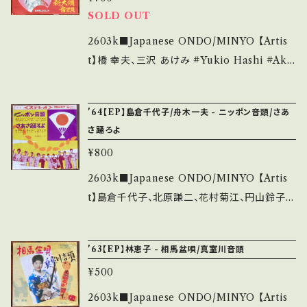
outu.be/mGgMMx6S33M?si=kBP6GP8VJ
SOLD OUT
ています。 *中古という事をご理解して頂ける方
46fQbCV 【Condition】 Jacket/Record：
のご購入をお願い致します。 Please purchase
B/A- (国内盤/W Jacket/振付/特製インナー)
2603k■Japanese ONDO/MINYO 【Artis
it if you understand that it is second han
*この年代にしては状態良好 ___________
t】橋 幸夫、三沢 あけみ #Yukio Hashi #Ake
d. *詳しくは ■■■状態・説明 / 発送について
______________ 【About the state/状
mi MIsawa A) 大名古屋音頭 B) 新大須音頭
■■■ をご覧ください。 https://onbankutsu.
態説明】 S・新品未開封など A・綺麗・キズ等も
【Release/Label/Note】 1968 / SV-720 / ビ
'64【EP】島倉千代子/舟木一夫 - ニッポン音頭/さあ
thebase.in/items/14252144 お知らせ等は、A
無く、痛みも薄い B・多少痛み・キズなど見られ
クター *Traditional Japanese Beat! A■参
さ踊ろよ
bout 画面にてご確認ください。 ___
る C・痛み多・キズ多く痛み多 *その他、+ - で補
考視聴■ https://youtu.be/VI0hxwWd7z
¥800
足しています。 *中古という事をご理解して頂け
Q?si=-L9ENfwaye5byOBN 【Condition】 J
る方のご購入をお願い致します。 Please purc
acket/Record：B/B (国内盤/W Jacket/振
2603k■Japanese ONDO/MINYO 【Artis
hase it if you understand that it is secon
付) *レーベルにシール、インナー書き込み ___
t】島倉千代子、北原謙二、花村菊江、円山鈴子、
d hand. *詳しくは ■■■状態・説明 / 発送に
______________________ 【About
大下八郎(A) 舟木一夫、青山和子、草野士郎、コ
ついて■■■ をご覧ください。 https://onbank
the state/状態説明】 S・新品未開封など A・綺
ロムビア・ローズ、本間千代子(B) A) ニッポン音
'63【EP】林恵子 - 相馬盆唄/真室川音頭
utsu.thebase.in/items/14252144 お知らせ
麗・キズ等も無く、痛みも薄い B・多少痛み・キズ
頭 B) さあさ踊ろよ 【Release/Label/Note】
等は、About 画面にてご確認ください。 ___
など見られる C・痛み多・キズ多く痛み多 *その
¥500
1964 / SAS-200 / コロムビア *Traditional
他、+ - で補足しています。 *中古という事をご理
Japanese Beat! コロムビア所属スター勢揃
2603k■Japanese ONDO/MINYO 【Artis