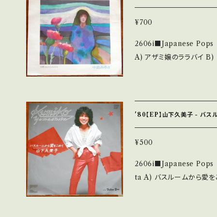
痛み・キズなど見られる C・痛
足しています。 *中古という事をご理解して頂ける方のご購入をお願い
¥700
致します。 Please purchase 
2606i■Japanese Pops 【Artist】
nd hand. *詳しくは ■■■状態・説明 / 発送について■■■ をご覧く
A) アザミ嬢のララバイ B) さよならさよなら 【R
ださい。 https://onbankutsu.thebase.in/items/14252144 お知ら
1975 / AV-69 / キャ
youtu.be/uGnyHf1cm-0?si
n】 Jacket/Record：B/B+ (国内盤) _________________
______ 【About the state/状態説明】 S・新品未開封など A・綺
'80【EP】山下久美子 - バ
麗・キズ等も無く、痛みも薄
多・キズ多く痛み多 *その他、+ - で補足しています。 *中古
¥500
ご理解して頂ける方のご購入をお
2606i■Japanese Pops 【Artist
if you understand that it is 
ta A) バスルームから愛をこめて B) Follow you 【Release/Labe
態・説明 / 発送について■■■ をご覧くださ
l/Note】 1980 / AK
u.thebase.in/items/14252144 お知らせ等は、Ab
■参考視聴■ https://yout
認ください。 ___