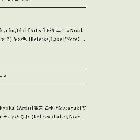
麗・キズ等も無く、痛みも薄い B・多少痛み・キ
痛み多 *その他、+ - で補足してい
ku/Idol 【Artist】渡辺 典子 #Norik
ou understand that it is second hand.
 / 発送について■■■ をご覧ください。 h
コロムビア *デビュー・シングル/同名アニメ映画主
n/items/14252144 お知らせ等は、Ab
曲:宇崎竜童/ B)作詞:三浦徳子, 作曲:財津
out 画面にてご確認ください。 ___
/youtu.be/Xj3MP9RQSFw?si=xuKm8
ラード
 S・新品未開封など A・綺麗・キズ等も無く、痛み
など見られる C・痛み多・キズ多く痛み多 *そ
 【Artist】湯原 昌幸 #Masayuki Y
purchase it if you understand th
ユニオン *ソロ・デビュー曲。スウィング・ウエスト「幻
参考視聴■ https://youtu.be/hiIFu