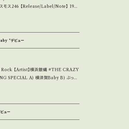
ICソニー *デビューシングル/A)作詞:山川啓介、作
te/状態説明】 S・
キズ等も無く、痛みも薄い B・多少痛み・キズ
aby *デビュー
み多 *その他、+ - で補足していま
u understand that it is second hand. *
 【Artist】横浜銀蝿 #THE CRAZY
/ 発送について■■■ をご覧ください。 ht
A) 横須賀Baby B) ぶっち
/items/14252144 お知らせ等は、Ab
out 画面にてご確認ください。 ___
ど A・綺麗・キズ等も無く、痛みも薄い B・
*デビュー
C・痛み多・キズ多く痛み多 *その他、+ -