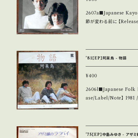
願い致します。 Please purcha
2607a■Japanese Kayokyoku 【
second hand. *詳しくは ■■■状態・説明 / 発送について■■■ を
節が変わる前に 【Release/Label/Note】 1977 / L-77W / ワーナー
ご覧ください。 https://onbankutsu.thebase.in/items/14252144
*デビュー HIT! 【Condition】 Jacket/Record：B/B (国内盤) *ジャ
ケしわ _________________________ 【About the stat
e/状態説明】 S・新品未
B・多少痛み・キズなど見ら
'81【EP】阿呆鳥 - 物語
- で補足しています。 *中古という事をご理解して頂ける方のご購入を
お願い致します。 Please purch
¥400
s second hand. *詳しくは ■■■状態・説明 / 発送について■■■
2606l■Japanese Folk 【Artist】阿呆鳥
をご覧ください。 https://onbankutsu.thebase.in/items/14252144
ase/Label/Note】 19
■参考視聴■ https://yout
kcAhz 【Condition】 Jacket/Record：B/B (国内盤) *ジャケ微シミ
_________________________ 【
説明】 S・新品未開封など 
'75【EP】中島みゆき - アザ