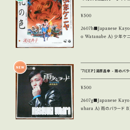
S・新品未開封など A・綺
ズなど見られる C・痛み多・キズ多く
¥500
ます。 *中古という事をご理解して頂ける方のご購入をお願い致します。
2607h■Japanese Kayokyo
Please purchase it if y
o Watanabe A) 少年ケニヤ B) 花の色 【Release/Label/Note】 1
*詳しくは ■■■状態・説明
984 / AH-407 / 
ttps://onbankutsu.thebase.i
題歌 A)作詞:阿木燿子, 作
和夫 ■参考視聴■ https:/
7FNIlR9delE 【Condition】 Jacket/Record：B+/A (国内盤/BagJ
'71【EP】湯原昌幸 - 雨のバ
acket/SHEET) _________________________ 【About
the state/状態説明】
¥500
も薄い B・多少痛み・キズ
2607g■Japanese Kayokyoku
の他、+ - で補足しています。 *中古という事をご理解して頂ける方のご
uhara A) 雨のバラード B) 今にわかるわ 【Release/Label/Note】
購入をお願い致します。 Please 
1971 / US-706 / 
at it is second hand. *詳しくは ■■■状態・説明 / 発送について■
の乙女」B面曲リメイク！HIT ■
■■ をご覧ください。 https://onbankutsu.thebase.in/items/1425