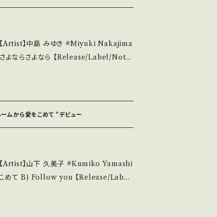
み多・キズ多く痛み多 *その他、+ - で補
it if you understand that it is seco
中島 みゆき #Miyuki Nakajima
elease/Label/Note】
ニオン *デビューシングル ■参考視聴■ https://
せ等は、About 画面にてご確認ください。 ___
=uf5OFY0cXsIwGZqA 【Conditio
__
スルームから愛をこめて *デビュー
い B・多少痛み・キズなど見られる C・痛み
という事を
願い致します。 Please purchase it
】山下 久美子 #Kumiko Yamashi
second hand. *詳しくは ■■■状
い。 https://onbankuts
-651-A / コロムビア *総立ちの女王デビュー！
out 画面にてご確
u.be/-XlM4CEBx7M?si=97lPvas6iLt