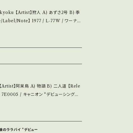
se it if you understand that it is
Artist】狩人 A) あずさ2号 B) 季
お知らせ等は、About 画面にてご確認ください。 ___
開封など A・綺麗・キズ等も無く、痛みも薄い
れる C・痛み多・キズ多く痛み多 *その他、+
ase it if you understand that it i
 A) 物語 B) 二人道 【Rele
81 / 7E0005 / キャニオン *デビューシングル
お知らせ等は、About 画面にてご確認ください。 ___
u.be/sL4AXrJ97fc?si=16D_Bv2ojpE
About the state/状態
A・綺麗・キズ等も無く、痛みも薄い B・多少
ミ嬢のララバイ *デビュー