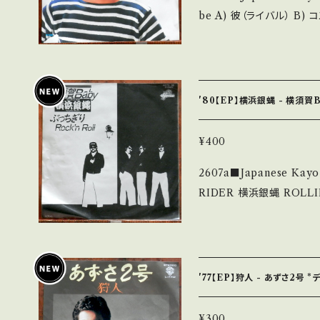
be A) 彼（ライバル） B) コスモス246 【Release/Label/Note】 1982
n/items/14252144 お知らせ等は、About 画面にてご確認ください。
/ 07 5H-117 / EP
___
曲:堀内孝雄 【Condition】 Jacket/Record：B/A (国内盤) _____
____________________ 【About the sta
新品未開封など A・綺麗・
'80【EP】横浜銀蝿 - 横須賀B
など見られる C・痛み多・キズ多く痛
す。 *中古という事をご理解して頂ける方のご購入をお願い致します。 P
¥400
lease purchase it if yo
2607a■Japanese Kayo Rock
詳しくは ■■■状態・説明 
RIDER 横浜銀蝿 ROLLING SPECIAL 
tps://onbankutsu.thebase.in
ぎりRock'n Roll 【Release/Label/Note】 1980 / K07S-36 / キン
グ *デビュー 【Condition】 Jacket/Record：B/B (国内盤) *ジャケ
しわ _________________________ 【About the state/
状態説明】 S・新品未開封な
'77【EP】狩人 - あずさ2号 
多少痛み・キズなど見られる 
で補足しています。 *中古という事をご理解して頂ける方のご購入をお
¥300