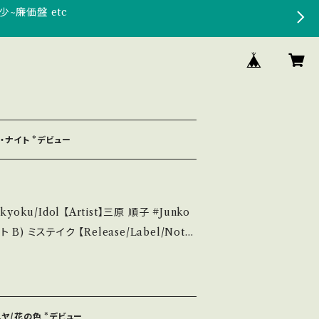
少~廉価盤 etc
ー・ナイト *デビュー
ku/Idol 【Artist】三原 順子 #Junko
 / KING *デビュー・シングル/演奏:亜蘭知子、シ
/youtu.be/b4Ko9oVRzrA?si=TsvY0
he state/状態説明】
ニヤ/花の色 *デビュー