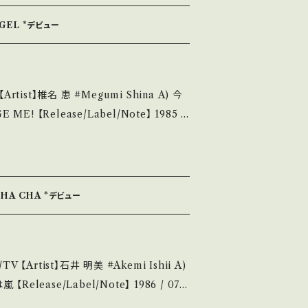
About the state/状態
NGEL *デビュー
A・綺麗・キズ等も無く、痛みも薄い B・多少
み多・キズ多く痛み多 *その他、+ - で補
恵 #Megumi Shina A) 今
it if you understand that it is seco
Note】 1985 /
ュー/TV『ヤヌスの鏡』主題歌 映画『ストリ
■参考視聴■ https://youtu.be/eyo
せ等は、About 画面にてご確認ください。 ___
ndition】 Jacket/Rec
CHA CHA *デビュー
・多少痛み・キズなど見られる C・痛み多・キ
ist】石井 明美 #Akemi Ishii A)
ます。 Please purchase it if yo
6 / 07S
hand. *詳しくは ■■■状態・説
BSドラマ『男女7人夏物語』主題歌 イタロ・デ
://onbankutsu.the