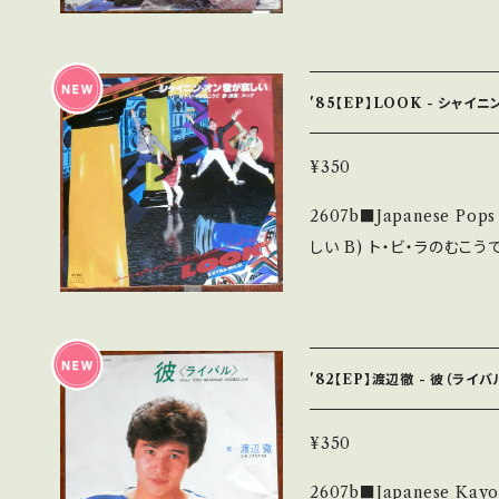
e】 1971 /TP-2763 
覧ください。 https://onbankutsu.thebase.in/items/14252144 お
介 ■参考視聴■ https://yo
HCKdsS8 【Condition】 Jacket/Record：B/B (国内盤) ______
___________________ 【About the state/
'85【EP】LOOK - シャイ
品未開封など A・綺麗・キ
ど見られる C・痛み多・キズ多く痛み多
¥350
す。 *中古という事をご理解して頂ける方のご購入をお願い致します。 P
2607b■Japanese Pops 【Artist】
lease purchase it if yo
しい B) ト・ビ・ラのむこうで 【Release/Label/Note】 1985 / 07
詳しくは ■■■状態・説明 
-242 / EPICソニー *デビューシングル HIT
tps://onbankutsu.thebase.in
Record：B/B+ (国内盤) _________________________
【About the state
無く、痛みも薄い B・多少
'82【EP】渡辺徹 - 彼（ライ
痛み多 *その他、+ - で補足しています。 *中古という事をご理解して頂
ける方のご購入をお願い致します。 
¥350
erstand that it is second hand. *詳しくは
2607b■Japanese Kayokyoku 
送について■■■ をご覧ください。 https://onbankut