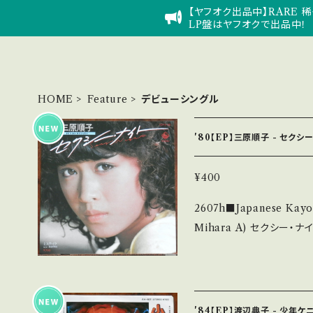
【ヤフオク出品中】RARE 稀
LP盤はヤフオクで出品中！
HOME
Feature
デビューシングル
'80【EP】三原順子 - セクシ
¥400
2607h■Japanese Kayokyo
Mihara A) セクシー・ナイト B) ミステイク 【Release/Label/Not
e】 1980 / K07S-35
ステム ■参考視聴■ https:/
tvPL_D7RDsp 【Condition】 Jacket/Record：B/A (国内盤) ___
______________________ 【About t
'84【EP】渡辺典子 - 少年ケ