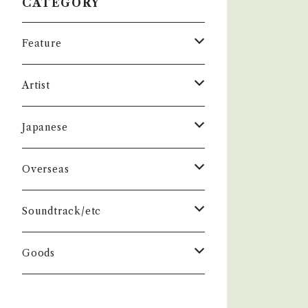
CATEGORY
Feature
昭和ヒット
Artist
50年代
昭和歌謡/演歌
THE BEATLES
Japanese
60年代
演歌/艶歌/お座敷
BEATLES
任侠//軍歌/やさぐれ歌謡
ELVIS, Rock 'n' Roll '50S
1950~60 'S
Overseas
70年代
ムード・コーラス歌謡
Johm
任侠/仁義
Group
日本のロックとフォーク
The Rolling Stones
1970'S
1950~60 'S
Soundtrack/etc
80年代
マイナー・ディープ歌謡
Paul
軍歌/戦時歌謡
Male
ロック歌謡
Group
Group
グループサウンズ/ウェスタン＆ロカビ
ザ・スパイダース 関連
1980'S
1970'S
邦画
Goods
リー
演歌ヒット
ビート・グルーヴ歌謡
George
やさぐれ歌謡
Female
70年代ロック
Male
Male
スパイダース
Group
Group
ドラマ
ザ・タイガース /沢田研二
俳優/喜劇役者/純音楽/音頭
1980'S
洋画
Book