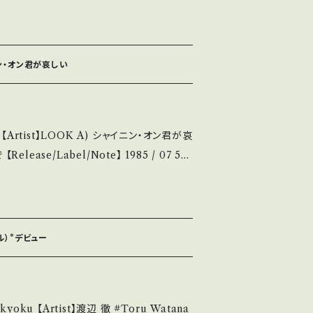
/ 東芝EMI *デビュー/作詞:なかにし礼,作曲:浜圭
utu.be/J4u27LtlePQ?si=G-JFz-epx
知らせ等は、About 画面にてご確認ください。 ___
状態説明】 S・新
ニン・オン君が哀しい
ズ等も無く、痛みも薄い B・多少痛み・キズな
 *その他、+ - で補足していま
LOOK A) シャイニン・オン君が哀
u understand that it is second hand. *
 5H
/ 発送について■■■ をご覧ください。 ht
! 【Condition】 Jacket/
/items/14252144 お知らせ等は、Ab
out 画面にてご確認ください。 ___
/状態説明】 S・新品未開封など A・綺麗・キズ等も
痛み・キズなど見られる C・痛み多・キズ多く
バル）*デビュー
Please purchase it if you und
 ■■■状態・説明 / 発
【Artist】渡辺 徹 #Toru Watana
su.thebase.i