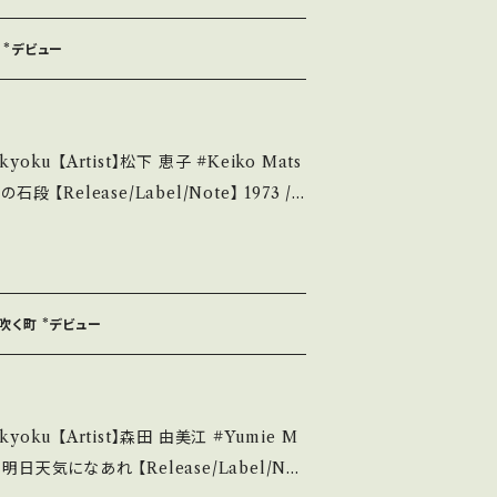
ion】 Jacket/Recor
2144 お知らせ等は、About 画面にてご確認ください。 ___
父 *デビュー
 S・新品未開封など A・綺麗・キズ等も無く、痛み
など見られる C・痛み多・キズ多く痛み多 *そ
 【Artist】松下 恵子 #Keiko Mats
purchase it if you understand th
*「スター誕生」出身デビュー曲/作詞:阿久悠, 作
s://youtu.be/LludazJ40gE?si=8j
2144 お知らせ等は、About 画面にてご確認ください。 ___
の吹く町 *デビュー
 A・綺麗・キズ等も無く、痛みも薄い B・多
痛み多・キズ多く痛み多 *その他、+ - で
ku 【Artist】森田 由美江 #Yumie M
e it if you understand that it is se