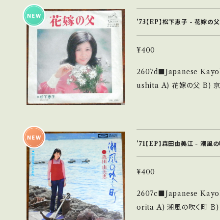
sbk13s?si=-Cm-nDMHG8JKTFO_ 【Condit
d：B/B+ (国内盤) _________________________ 【About
'73【EP】松下恵子 - 花嫁の
the state/状態説明】
も薄い B・多少痛み・キズ
¥400
の他、+ - で補足しています。 *中古という事をご理解して頂ける方のご
2607d■Japanese Kayokyoku
購入をお願い致します。 Please 
ushita A) 花嫁の父 B) 京の石段 【Release/Label/Note】 1973 /
at it is second hand. *詳しくは ■■■状態・説明 / 発送について■
SV-1145 / ビクター 
■■ をご覧ください。 https://onbankutsu.thebase.in/items/1425
曲:中村泰士 ■参考視聴■ http
FhcKtYw8MjkS3R 【Condition】 Jacket/Record：B/B (国内
盤) _________________________ 【About the state/状
'71【EP】森田由美江 - 潮風
態説明】 S・新品未開封など
少痛み・キズなど見られる C・
¥400
補足しています。 *中古という事をご理解して頂ける方のご購入をお願
2607c■Japanese Kayokyo
い致します。 Please purchas
orita A) 潮風の吹く町 B) 明日天気になあれ 【Release/Label/Not
cond hand. *詳しくは ■■■状態・説明 / 発送について■■■ をご