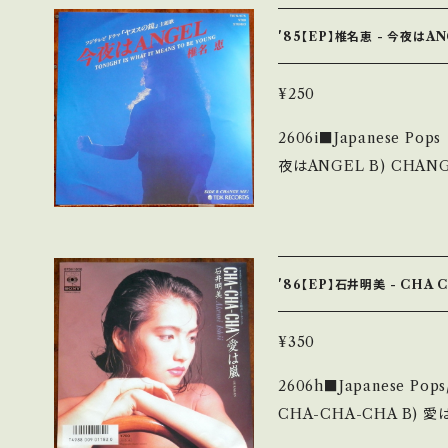
0FEUx 【Condition】 Jacket/Record：B/A (国内盤) *ジャケしわ
_________________________ 【
'85【EP】椎名恵 - 今夜はA
説明】 S・新品未開封など 
痛み・キズなど見られる C・痛
¥250
足しています。 *中古という事をご理解して頂ける方のご購入をお願い
2606i■Japanese Pops 【Artist】椎名 
致します。 Please purchase 
夜はANGEL B) CHANGE ME! 【Release/Label/
nd hand. *詳しくは ■■■状態・説明 / 発送について■■■ をご覧く
T07S-1075 / キング *デビ
ださい。 https://onbankutsu.thebase.in/items/14252144 お知ら
ート・オブ・ファイヤー』劇中曲 
K8xztKIU?si=y6zUul_c9MWqLlcD 【Co
ord：B/B- (国内盤) *盤=スレ多 _____________________
'86【EP】石井明美 - CHA 
____ 【About the state/状態説明】 S・新品未開封など A・綺麗・キ
ズ等も無く、痛みも薄い B
¥350
ズ多く痛み多 *その他、+ - で補足しています。 *中古という事をご理解
2606h■Japanese Pops/TV 【Art
して頂ける方のご購入をお願い致し
CHA-CHA-CHA B) 愛は嵐 【Release/Label/Note】 198
u understand that it is second 
H 1808 / CBSソニー *T
明 / 発送について■■■ をご覧ください。 https