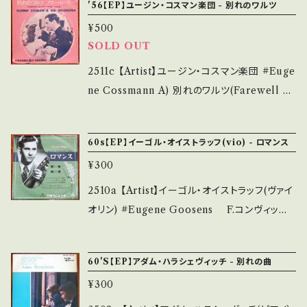
'56【EP】ユージン・コスマン楽団 - 別れのワルツ
多・キズ多く痛み多 *その他、+ - で補足してい
lease/Label/Note】 19-- / ES-8003 / VIC
ます。 *中古という事をご理解して頂ける方のご
¥500
TOR *クラシック ■参考視聴■ - 【Conditio
購入をお願い致します。 Please purchase it i
SOLD OUT
n】 Jacket/Record：C/B (国内盤/袋ジャケ) *
f you understand that it is second hand.
ジャケ破損 _____________________
2511c 【Artist】ユージン・コスマン楽団 #Euge
*詳しくは ■■■状態・説明 / 発送について■
____ 【About the state/状態説明】 S・新品
ne Cossmann A) 別れのワルツ(Farewell W
■■ をご覧ください。 https://onbankutsu.th
未開封など A・綺麗・キズ等も無く、痛みも薄い
altz) B) アニー・ローリー 【Release/Label/
ebase.in/items/14252144 お知らせ等は、Ab
B・多少痛み・キズなど見られる C・痛み多・キズ
Note】 1956 / LL-10 / コロムビア *1956録
out 画面にてご確認ください。 ___
60s【EP】イーゴル・オイストラッフ(vio) - ロマンス
多く痛み多 *その他、+ - で補足しています。 *中
音。定番・閉店の音楽！ ■参考視聴■ https://y
古という事をご理解して頂ける方のご購入をお
¥300
outu.be/C1TI4qc765M?si=_u0K_WcThd
願い致します。 Please purchase it if you u
m_-ePL 【Condition】 Jacket/Record：B/B
2510a 【Artist】イーゴル・オイストラッフ(ヴァイ
nderstand that it is second hand. *詳しく
- (国内盤) *インナー違い ____________
オリン) #Eugene Goosens F.コンヴィッチ
は ■■■状態・説明 / 発送について■■■ を
_____________ 【About the state/状
ーニ指揮、ライブチッヒ・ケヴィントハウス管弦楽
ご覧ください。 https://onbankutsu.thebase.i
態説明】 S・新品未開封など A・綺麗・キズ等も
団 アンジェリータ(Angelita Di Anzio) A) ロ
n/items/14252144 お知らせ等は、About 画
60'S【EP】アダム・ハラシェヴィッチ - 別れの曲
無く、痛みも薄い B・多少痛み・キズなど見られ
マンス 第一番 B) ロマンス 第二番 【Release/
面にてご確認ください。 ___
る C・痛み多・キズ多く痛み多 *その他、+ - で補
¥300
Label/Note】 196-? / DG-1025 / グラモフォ
足しています。 *中古という事をご理解して頂け
ン *クラシック ■参考視聴■ - 【Condition】 J