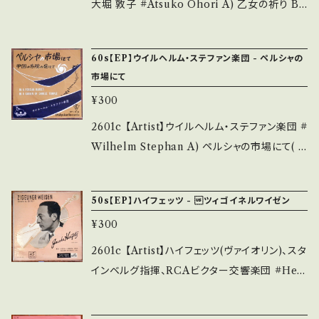
開封など A・綺麗・キズ等も無く、痛みも薄い B・
大堀 敦子 #Atsuko Ohori A) 乙女の祈り B)
多少痛み・キズなど見られる C・痛み多・キズ多
エリーゼの為に 【Release/Label/Note】 196
く痛み多 *その他、+ - で補足しています。 *中古
- / JC-3001 / 東芝 * 【Condition】 Jacket/R
60s【EP】ウイルヘルム・ステファン楽団 - ペルシャの
という事をご理解して頂ける方のご購入をお願
ecord：C/B (国内盤/Red Wax) +ジャケ痛み
市場にて
い致します。 Please purchase it if you und
多 _________________________
erstand that it is second hand. *詳しくは
¥300
【About the state/状態説明】 S・新品未開封
■■■状態・説明 / 発送について■■■ をご覧
など A・綺麗・キズ等も無く、痛みも薄い B・多少
2601c 【Artist】ウイルヘルム・ステファン楽団 #
ください。 https://onbankutsu.thebase.in/it
痛み・キズなど見られる C・痛み多・キズ多く痛
Wilhelm Stephan A) ペルシャの市場にて( I
ems/14252144 お知らせ等は、About 画面に
み多 *その他、+ - で補足しています。 *中古とい
n a Persian Market) B) 中国の寺院の庭にて
てご確認ください。 ___
う事をご理解して頂ける方のご購入をお願い致
【Release/Label/Note】 196- / DP-1016 /
50s【EP】ハイフェッツ - ツィゴイネルワイゼン
します。 Please purchase it if you underst
ポリドール *クラシック・軽音楽 ■参考視聴■ -
and that it is second hand. *詳しくは ■■
¥300
【Condition】 Jacket/Record：B/B (国内盤)
■状態・説明 / 発送について■■■ をご覧くだ
*インナー書き込み ________________
2601c 【Artist】ハイフェッツ(ヴァイオリン)、スタ
さい。 https://onbankutsu.thebase.in/item
_________ 【About the state/状態説明】
インベルグ指揮、RCAビクター交響楽団 #Heif
s/14252144 お知らせ等は、About 画面にてご
S・新品未開封など A・綺麗・キズ等も無く、痛み
etz & Steinberg A) ツィゴイネルワイゼン (Zi
確認ください。 ___
も薄い B・多少痛み・キズなど見られる C・痛み
geunerweisen) B) ツィゴイネルワイゼン 【Re