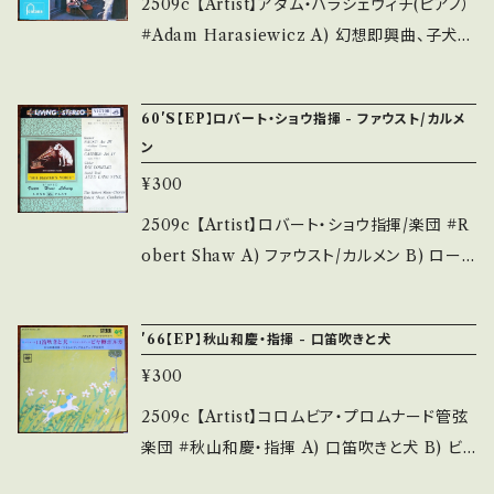
2509c 【Artist】アダム・ハラシェヴィチ(ピアノ）
る方のご購入をお願い致します。 Please purc
acket/Record：B/A (国内盤) *ジャケしみ __
#Adam Harasiewicz A) 幻想即興曲、子犬
hase it if you understand that it is secon
_______________________ 【Abou
B) 別れの曲、夜想曲第2 【Release/Label/No
d hand. *詳しくは ■■■状態・説明 / 発送に
t the state/状態説明】 S・新品未開封など A・
te】 196- / SFON-2504 / fontana = ビクタ
ついて■■■ をご覧ください。 https://onbank
60'S【EP】ロバート・ショウ指揮 - ファウスト/カルメ
綺麗・キズ等も無く、痛みも薄い B・多少痛み・キ
ー *ショパン珠玉集 ■参考視聴■ - 【Conditi
utsu.thebase.in/items/14252144 お知らせ
ン
ズなど見られる C・痛み多・キズ多く痛み多 *そ
on】 Jacket/Record：B/B (国内盤/袋ジャケ)
等は、About 画面にてご確認ください。 ___【b
の他、+ - で補足しています。 *中古という事をご
¥300
_________________________ 【Ab
id】2604y
理解して頂ける方のご購入をお願い致します。 P
out the state/状態説明】 S・新品未開封など
2509c 【Artist】ロバート・ショウ指揮/楽団 #R
lease purchase it if you understand that
A・綺麗・キズ等も無く、痛みも薄い B・多少痛
obert Shaw A) ファウスト/カルメン B) ローレ
it is second hand. *詳しくは ■■■状態・説
み・キズなど見られる C・痛み多・キズ多く痛み
ライ/蛍の光 【Release/Label/Note】 196- /
明 / 発送について■■■ をご覧ください。 http
多 *その他、+ - で補足しています。 *中古という
SCP-3015 / ビクター * ■参考視聴■ - 【Con
s://onbankutsu.thebase.in/items/1425214
'66【EP】秋山和慶・指揮 - 口笛吹きと犬
事をご理解して頂ける方のご購入をお願い致し
dition】 Jacket/Record：B/B (国内盤/袋ジャ
4 お知らせ等は、About 画面にてご確認くださ
ます。 Please purchase it if you understan
¥300
ケ) _________________________
い。 ___ 【Artist】イーゴル・オイストラッフ(ヴァ
d that it is second hand. *詳しくは ■■■
【About the state/状態説明】 S・新品未開封
2509c 【Artist】コロムビア・プロムナード管弦
イオリン) #Eugene Goosens F.コンヴィッ
状態・説明 / 発送について■■■ をご覧くださ
など A・綺麗・キズ等も無く、痛みも薄い B・多少
楽団 #秋山和慶・指揮 A) 口笛吹きと犬 B) ビ
チーニ指揮、ライブチッヒ・ケヴィントハウス管弦
い。 https://onbankutsu.thebase.in/items/1
痛み・キズなど見られる C・痛み多・キズ多く痛
ヤ樽ポルカ 【Release/Label/Note】 1966 / 4
楽団 アンジェリータ(Angelita Di Anzio) A)