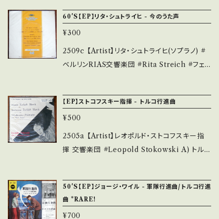
4252144 お知らせ等は、About 画面にてご確
み多 *その他、+ - で補足しています。 *中古とい
5H-10002-JC / CBS * ■参考視聴■ - 【Co
ロマンス 第一番 B) ロマンス 第二番 【Releas
認ください。 ___
60'S【EP】リタ・シュトライヒ - 今のうた声
う事をご理解して頂ける方のご購入をお願い致
ndition】 Jacket/Record：B/B (国内盤/袋ジ
e/Label/Note】 196-? / DG-1025 / グラモフ
します。 Please purchase it if you underst
¥300
ャケ) ________________________
ォン *クラシック ■参考視聴■ - 【Condition】
and that it is second hand. *詳しくは ■■
_ 【About the state/状態説明】 S・新品未開
2509c 【Artist】リタ・シュトライヒ(ソプラノ) #
Jacket/Record：B/A (国内盤) *ジャケしみ _
■状態・説明 / 発送について■■■ をご覧くだ
封など A・綺麗・キズ等も無く、痛みも薄い B・多
ベルリンRIAS交響楽団 #Rita Streich #フェ
________________________ 【Abo
さい。 https://onbankutsu.thebase.in/item
少痛み・キズなど見られる C・痛み多・キズ多く
ルティナント・ライトナー（指揮） A) 今のうた声
ut the state/状態説明】 S・新品未開封など
s/14252144 お知らせ等は、About 画面にてご
痛み多 *その他、+ - で補足しています。 *中古と
B) 慕わしきみ名 【Release/Label/Note】 19
A・綺麗・キズ等も無く、痛みも薄い B・多少痛
確認ください。 ___
【EP】ストコフスキー指揮 - トルコ行進曲
いう事をご理解して頂ける方のご購入をお願い
6- / EPG40 / ポリドール * ■参考視聴■ -
み・キズなど見られる C・痛み多・キズ多く痛み
致します。 Please purchase it if you under
¥500
【Condition】 Jacket/Record：B/B (国内盤/
多 *その他、+ - で補足しています。 *中古という
stand that it is second hand. *詳しくは ■
袋ジャケ) ______________________
事をご理解して頂ける方のご購入をお願い致し
2505a 【Artist】レオポルド・ストコフスキー指
■■状態・説明 / 発送について■■■ をご覧く
___ 【About the state/状態説明】 S・新品未
ます。 Please purchase it if you understan
揮 交響楽団 #Leopold Stokowski A) トルコ
ださい。 https://onbankutsu.thebase.in/ite
開封など A・綺麗・キズ等も無く、痛みも薄い B・
d that it is second hand. *詳しくは ■■■
行進曲 B) 歌劇 エフゲニー・オネーギン 【Rele
ms/14252144 お知らせ等は、About 画面にて
多少痛み・キズなど見られる C・痛み多・キズ多
状態・説明 / 発送について■■■ をご覧くださ
ase/Label/Note】 19-- / ES-8075 / VICTE
ご確認ください。 ___
50'S【EP】ジョージ・ワイル - 軍隊行進曲/トルコ行進
く痛み多 *その他、+ - で補足しています。 *中古
い。 https://onbankutsu.thebase.in/items/1
R *クラシック 参考視聴: - 【Condition】 Ja
曲 *RARE!
という事をご理解して頂ける方のご購入をお願
4252144 お知らせ等は、About 画面にてご確
cket/Record：B/A (国内盤/袋ジャケ) ____
い致します。 Please purchase it if you und
¥700
_____________________ 【About t
認ください。 ___