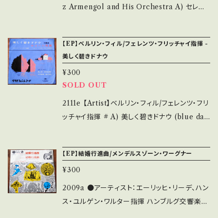
ems/14252144 お知らせ等は、About 画面に
状態説明】 S・新品未開封など A・綺麗・キズ等
z Armengol and His Orchestra A) セレナ
てご確認ください。 ___
も無く、痛みも薄い B・多少痛み・キズなど見ら
ーデ (Serenade) B) アヴェ・マリア 【Release/
れる C・痛み多・キズ多く痛み多 その他、+ - で
Label/Note】 195- / SS-1034 / ビクター *
【EP】ベルリン・フィル/フェレンツ・フリッチャイ指揮 -
補足しています。 *中古という事をご理解して頂
【Condition】Jacket/Record：B/B (国内盤)
美しく碧きドナウ
ける方のご購入をお願い致します。 Please pur
_________________________ 【Ab
¥300
chase it if you understand that it is seco
out the state/状態説明】 S・新品未開封など
SOLD OUT
nd hand. *詳しくは ■■■状態・説明 / 発送に
A・綺麗・キズ等も無く、痛みも薄い B・多少痛
ついて■■■ をご覧ください。 https://onbank
み・キズなど見られる C・痛み多・キズ多く痛み
2111e 【Artist】ベルリン・フィル/フェレンツ・フリ
utsu.thebase.in/items/14252144 お知らせ
多 その他、+ - で補足しています。 *中古という
ッチャイ指揮 # A) 美しく碧きドナウ (blue dan
等は、About 画面にてご確認ください。 ___【b
事をご理解して頂ける方のご購入をお願い致し
ube vinna blood) B) ウィーン気質 【Releas
id】2401
ます。 Please purchase it if you understan
e/Label/Note】 19-- / DG-1017 / グラモフォ
【EP】結婚行進曲/メンデルスゾーン・ワーグナー
d that it is second hand. *詳しくは ■■■
ン *映画『2001年宇宙の旅 』でも流れるjohan
¥300
状態・説明 / 発送について■■■ をご覧くださ
strauseワルツ曲。 参考視聴: - 【Condition】J
い。 https://onbankutsu.thebase.in/items/1
acket/Record：B-/C+ (国内盤) *小さくチリノ
2009a ●アーティスト：エーリッヒ・リーデ、ハン
4252144 お知らせ等は、About 画面にてご確
イズあり（視聴済） _________________
ス・ユルゲン・ワルター指揮 ハンブルグ交響楽団
認ください。 ___
________ 【About the state/状態説明】
A) 結婚行進曲/メンデルスゾーン B) 結婚行進