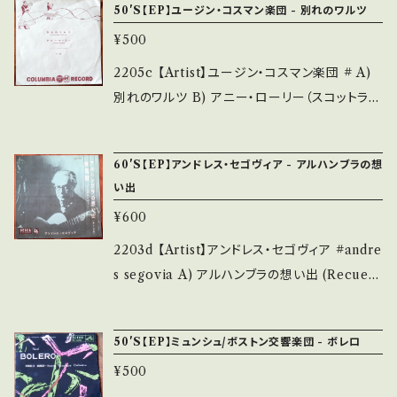
50'S【EP】ユージン・コスマン楽団 - 別れのワルツ
on】 Jacket/Record：B-/B- (国内盤・インナー
¥500
のみ) *ジャケ欠、レーベルにシール _______
__________________ 【About the st
2205c 【Artist】ユージン・コスマン楽団 # A)
ate/状態説明】 S・新品未開封など A・綺麗・キ
別れのワルツ B) アニー・ローリー（スコットラン
ズ等も無く、痛みも薄い B・多少痛み・キズなど
ド民謡） 【Release/Label/Note】 195- / LL-
見られる C・痛み多・キズ多く痛み多 *その他、+
10 / コロムビア *1956録音。定番・閉店の音楽！
60'S【EP】アンドレス・セゴヴィア - アルハンブラの想
- で補足しています。 *中古という事をご理解し
参考視聴:https://youtu.be/C1TI4qc765M
い出
て頂ける方のご購入をお願い致します。 Please
【Condition】 Jacket/Record：B/B (国内盤)*
purchase it if you understand that it is s
¥600
インナーに破れ __________________
econd hand. *詳しくは ■■■状態・説明 / 発
_______ 【About the state/状態説明】 S・
2203d 【Artist】アンドレス・セゴヴィア #andre
送について■■■ をご覧ください。 https://on
新品未開封など A・綺麗・キズ等も無く、痛みも
s segovia A) アルハンブラの想い出 (Recuerd
bankutsu.thebase.in/items/14252144 お知
薄い B・多少痛み・キズなど見られる C・痛み
os De La Alhambra) B) 無言劇 【Release/
らせ等は、About 画面にてご確認ください。 __
多・キズ多く痛み多 その他、+ - で補足していま
Label/Note】 196- / DS-159 / テイチク = D
_【bid】2506y
50'S【EP】ミュンシュ/ボストン交響楽団 - ボレロ
す。 *中古という事をご理解して頂ける方のご購
ECCA *ギター from.スペイン 参考視聴: http
入をお願い致します。 Please purchase it if
¥500
s://youtu.be/j3H__gQrYyc 【Condition】Ja
you understand that it is second hand. *