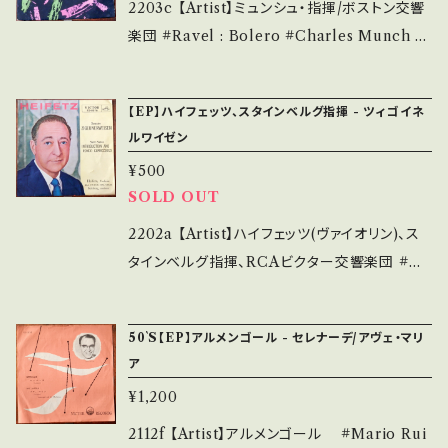
cket/Record：B/B+ (国内盤) *ジャケ微しみ
2203c 【Artist】ミュンシュ・指揮/ボストン交響
詳しくは ■■■状態・説明 / 発送について■■
_________________________ 【Ab
楽団 #Ravel : Bolero #Charles Munch A)
■ をご覧ください。 https://onbankutsu.theb
out the state/状態説明】 S・新品未開封など
ボレロ B) ボレロ 【Release/Label/Note】 19
ase.in/items/14252144 お知らせ等は、About
A・綺麗・キズ等も無く、痛みも薄い B・多少痛
5-? / EP-3098 / ビクター *クラシック:ラヴェ
画面にてご確認ください。 ___
【EP】ハイフェッツ、スタインベルグ指揮 - ツィゴイネ
み・キズなど見られる C・痛み多・キズ多く痛み
ル "ボレロ" 参考視聴: - 【Condition】Jacket/
ルワイゼン
多 その他、+ - で補足しています。 *中古という
Record：B/B (国内盤) *ジャケ表裏切り離され
事をご理解して頂ける方のご購入をお願い致し
¥500
ています。 ______________________
SOLD OUT
ます。 Please purchase it if you understan
___ 【About the state/状態説明】 S・新品未
d that it is second hand. *詳しくは ■■■
開封など A・綺麗・キズ等も無く、痛みも薄い B・
2202a 【Artist】ハイフェッツ(ヴァイオリン)、ス
状態・説明 / 発送について■■■ をご覧くださ
多少痛み・キズなど見られる C・痛み多・キズ多
タインベルグ指揮、RCAビクター交響楽団 #He
い。 https://onbankutsu.thebase.in/items/1
く痛み多 その他、+ - で補足しています。 *中古
ifetz & Steinberg A) ツィゴイネルワイゼン
4252144 お知らせ等は、About 画面にてご確
という事をご理解して頂ける方のご購入をお願
(Zigeunerweisen) B) 導入部とロンド・カプリ
認ください。 ___
50`S【EP】アルメンゴール - セレナーデ/アヴェ・マリ
い致します。 Please purchase it if you und
チオーソ 【Release/Label/Note】 19-- / ES-
ア
erstand that it is second hand. *詳しくは
8576 / ビクター *クラシック 【Condition】 Ja
¥1,200
■■■状態・説明 / 発送について■■■ をご覧
cket/Record：B/B (国内盤) __________
ください。 https://onbankutsu.thebase.in/it
_______________ 【About the state/
2112f 【Artist】アルメンゴール #Mario Rui