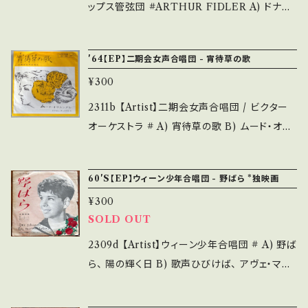
f you understand that it is second hand.
___________________ 【About the
ップス管弦団 #ARTHUR FIDLER A) ドナウ
*詳しくは ■■■状態・説明 / 発送について■
state/状態説明】 S・新品未開封など A・綺麗・
川のさざなみ B) ペルシャの市場 【Release/L
■■ をご覧ください。 https://onbankutsu.th
キズ等も無く、痛みも薄い B・多少痛み・キズな
abel/Note】 195? / EP-3032 / ビクター * 参
ebase.in/items/14252144 お知らせ等は、Ab
'64【EP】二期会女声合唱団 - 宵待草の歌
ど見られる C・痛み多・キズ多く痛み多 *その
考視聴: - 【Condition】 Jacket/Record：B/B
out 画面にてご確認ください。 ___
他、+ - で補足しています。 *中古という事をご理
¥300
(国内盤) ______________________
解して頂ける方のご購入をお願い致します。 Ple
___ 【About the state/状態説明】 S・新品未
2311b 【Artist】二期会女声合唱団 / ビクター
ase purchase it if you understand that it
開封など A・綺麗・キズ等も無く、痛みも薄い B・
オーケストラ # A) 宵待草の歌 B) ムード・オリ
is second hand. *詳しくは ■■■状態・説明
多少痛み・キズなど見られる C・痛み多・キズ多
エンタル 【Release/Label/Note】 1964 / BS-
/ 発送について■■■ をご覧ください。 https://
く痛み多 *その他、+ - で補足しています。 *中古
188 / ビクター * 参考視聴: - 【Condition】
onbankutsu.thebase.in/items/14252144
60'S【EP】ウィーン少年合唱団 - 野ばら *独映画
という事をご理解して頂ける方のご購入をお願
Jacket/Record：B/B (国内盤/振付、譜面付)
お知らせ等は、About 画面にてご確認ください。
い致します。 Please purchase it if you und
¥300
___
erstand that it is second hand. *詳しくは
SOLD OUT
■■■状態・説明 / 発送について■■■ をご覧
2309d 【Artist】ウィーン少年合唱団 # A) 野ば
ください。 https://onbankutsu.thebase.in/it
ら、 陽の輝く日 B) 歌声ひびけば、 アヴェ・マリ
ems/14252144 お知らせ等は、About 画面に
ア 【Release/Label/Note】 196-? / EA-53 /
てご確認ください。 ___
キング *ドイツ・ドナウ映画主題歌集 【Conditi