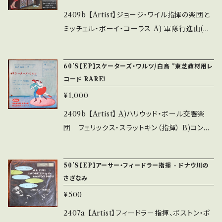
erstand that it is second hand. *詳しくは
he state/状態説明】 S・新品未開封など A・綺
2409b 【Artist】ジョージ・ワイル指揮の楽団と
■■■状態・説明 / 発送について■■■ をご覧
麗・キズ等も無く、痛みも薄い B・多少痛み・キズ
ミッチェル・ボーイ・コーラス A) 軍隊行進曲(M
ください。 https://onbankutsu.thebase.in/it
など見られる C・痛み多・キズ多く痛み多 *その
arch Militaire) B) トルコ行進曲(Turkish M
ems/14252144 お知らせ等は、About 画面に
他、+ - で補足しています。 *中古という事をご理
arch) 【Release/Label/Note】 1950~ / IMP
てご確認ください。 ___
60'S【EP】スケーターズ・ワルツ/白鳥 *東芝教材用レ
解して頂ける方のご購入をお願い致します。 Ple
-1056 / インペリアル=ビクター *「子供のため
コード RARE!
ase purchase it if you understand that it
のマーチ・アルバム」より抜粋 参考視聴: - 【Co
¥1,000
is second hand. *詳しくは ■■■状態・説明
ndition】 Jacket/Record：B/B (国内盤) *IM
/ 発送について■■■ をご覧ください。 https://
PERIAL"HERE COME FATS" Inner ファッ
2409b 【Artist】 A)ハリウッド・ボール交響楽
onbankutsu.thebase.in/items/14252144
ツ・ドミノ=インナー ________________
団 フェリックス・スラットキン（指揮） B)コンサ
お知らせ等は、About 画面にてご確認ください。
_________ 【About the state/状態説明】
ート・アート交響楽団 シャルル・カミーユ・サン
___
S・新品未開封など A・綺麗・キズ等も無く、痛み
サーンス（指揮） A) スケーターズ・ワルツ(The
50'S【EP】アーサー・フィードラー指揮 - ドナウ川の
も薄い B・多少痛み・キズなど見られる C・痛み
Scaters) B) 白鳥(Le Cygne) 【Release/Lab
さざなみ
多・キズ多く痛み多 *その他、+ - で補足してい
el/Note】 1960~? / JK-1018 / キャピトル=東
¥500
ます。 *中古という事をご理解して頂ける方のご
芝 *東芝教材用レコード 参考視聴: - 【Conditi
購入をお願い致します。 Please purchase it i
on】 Jacket/Record：B/B (国内盤) ______
2407a 【Artist】フィードラー指揮、ボストン・ポ