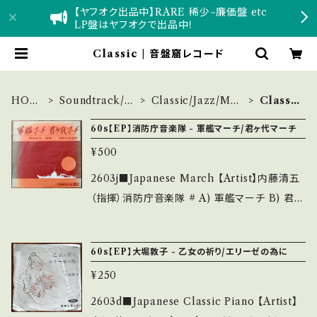
【ヤフオク出品中】RARE 稀少~廉価盤 etc
LP盤はヤフオクで出品中！
Classic | 音盤窟レコード
HOM
Soundtrack/et
Classic/Jazz/Moo
Classi
E
c
d
c
60s【EP】消防庁音楽隊 - 軍艦マーチ/君ヶ代マーチ
¥500
2603j■Japanese March 【Artist】内藤清五
（指揮）消防庁音楽隊 # A) 軍艦マーチ B) 君ヶ
代マーチ 【Release/Label/Note】 196- / NS
-319 / テイチク * ■参考視聴■ - 【Conditio
60s【EP】大堀敦子 - 乙女の祈り/エリーゼの為に
n】 Jacket/Record：B/B (国内盤) *ジャケ左
¥250
に微破れ ______________________
___ 【About the state/状態説明】 S・新品未
2603d■Japanese Classic Piano 【Artist】