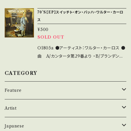
S・新品未開封など A・綺麗・キズ等も無く、痛み
曲/ワーグナー ●説明：19-- / UP-291-V / テイ
70’S【EP】スイッチト・オン・バッハ・ワルター・カーロ
も薄い B・多少痛み・キズなど見られる C・痛み
チク * ●状態：ジャケ/盤：B/B (国内盤) * 【状
ス
多・キズ多く痛み多 その他、+ - で補足していま
態説明の見方】 商品列に並ぶ ■状態・説明 / 発
す。 *中古という事をご理解して頂ける方のご購
¥500
送について■ をご覧ください。 お知らせ等は、A
SOLD OUT
入をお願い致します。 Please purchase it if
bout 画面にてご確認ください。
you understand that it is second hand. *
O1805a ●アーティスト：ワルター・カーロス ●
詳しくは ■■■状態・説明 / 発送について■■
曲 A/カンタータ第29番より ・B/ブランデンブ
■ をご覧ください。 https://onbankutsu.theb
ルク協奏曲第3番より ●説明：197- / SONG8
ase.in/items/14252144 お知らせ等は、About
0101 / CBSソニー *シンセサイザー、電子音楽
CATEGORY
画面にてご確認ください。
●状態：ジャケ/盤：B+/B (国内盤・見本盤) 【状
態説明の見方】About 画面にてご確認くださ
Feature
い。 その他、お知らせなどもそちらに載せてお
ります。
昭和ヒット
Artist
50年代
昭和歌謡/演歌
THE BEATLES
Japanese