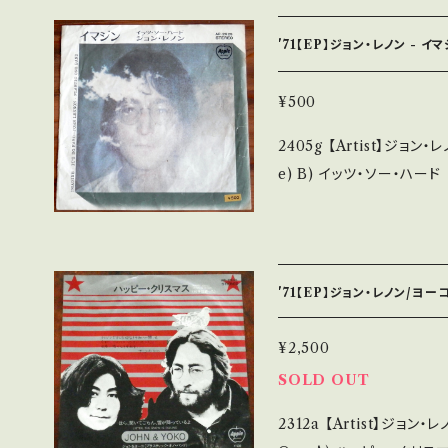
+ (国内盤/袋ジャケ/ライナー) *レンタル
さい。 ___【bid】2408y
___________ 【About the state/状態説明】 S・新品未開封など
'71【EP】ジョン・レノン - イ
A・綺麗・キズ等も無く、痛
痛み多・キズ多く痛み多 *その他、+ - で補足してい
¥500
事をご理解して頂ける方のご購
2405g 【Artist】ジョン・レノン、 #John Lennon A) イマ
se it if you understand that
e) B) イッツ・ソー・ハード 【Release/Label/Note】 1971 / AR-292
■状態・説明 / 発送について■■■ をご
9 / 東芝音工=Apple * 【Condition】 Jacket/Record：C/B (国内
utsu.thebase.in/items/14252144 お知ら
盤/Wジャケ/値段改正シー
ご確認ください。 ___
れ _________________________ 【About the state/状
態説明】 S・新品未開封など
'71【EP】ジョン・レノン/ヨー
少痛み・キズなど見られる C・
補足しています。 *中古という事をご理解して頂ける方のご購入をお願
¥2,500
い致します。 Please purchas
SOLD OUT
cond hand. *詳しくは ■■■状態・説明 / 発送について■■■ をご
2312a 【Artist】ジョン・レノン、ヨーコ・オノ 
覧ください。 https://onbankutsu.thebase.in/items/14252144 お