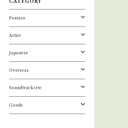
CATEGORY
Feature
昭和ヒット
Artist
50年代
昭和歌謡/演歌
THE BEATLES
Japanese
60年代
演歌/艶歌/お座敷
BEATLES
任侠//軍歌/やさぐれ歌謡
ELVIS, Rock 'n' Roll '50S
1950~60 'S
Overseas
70年代
ムード・コーラス歌謡
Johm
任侠/仁義
Group
日本のロックとフォーク
The Rolling Stones
1970'S
1950~60 'S
Soundtrack/etc
80年代
マイナー・ディープ歌謡
Paul
軍歌/戦時歌謡
Male
ロック歌謡
Group
Group
グループサウンズ/ウェスタン＆ロカビ
ザ・スパイダース 関連
1980'S
1970'S
邦画
Goods
リー
演歌ヒット
ビート・グルーヴ歌謡
George
やさぐれ歌謡
Female
70年代ロック
Male
Male
スパイダース
Group
Group
ドラマ
ザ・タイガース /沢田研二
俳優/喜劇役者/純音楽/音頭
1980'S
洋画
Book