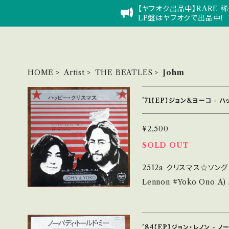
【ヤフオク出品中】RARE 稀
LP盤はヤフオクで出品中！
HOME
Artist
THE BEATLES
Johm
'71【EP】ジョン&ヨーコ -
¥2,500
SOLD OUT
2512a クリスマス☆ソング 【A
Lennon #Yoko Ono A) ハッピー・クリスマス (Happy Xmas - Wa
r is over) B) ほら聞いてごらん、
l/Note】 1971 / AR-
グ♪今年も入荷！戦争は終わった
'84【EP】ジョン・レノン - 