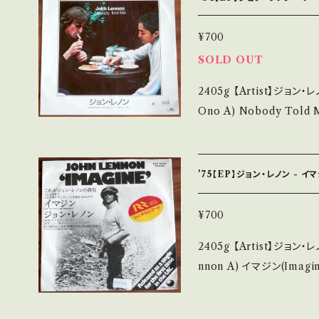
e/g_kj60DIq2M 【Condition】 Jacket/Record：B/A- (国内盤) *
ジャケ微しみ _________________________ 【About the
¥700
state/状態説明】 S・
SOLD OUT
い B・多少痛み・キズなど
2405g 【Artist】ジョン・レノン、ヨーコ・オノ
他、+ - で補足しています。 *中古という事をご理解して頂ける方のご購
Ono A) Nobody Told Me B) Your Hands 【Release/Label/N
入をお願い致します。 Please p
ote】 1984 / 7DM01
it is second hand. *詳しくは ■■■状態・説明 / 発送について■■
ー』先行シングル 参考視聴: - 【Condition】 Jacket/Recor
■ をご覧ください。 https://onbankutsu.thebase.in/items/142521
(国内盤/Wジャケ) *レンタル落ち ____________
'75【EP】ジョン・レノン - 
____ 【About the state/状態説明】 S・新品未開封など A・綺麗・キ
ズ等も無く、痛みも薄い B
¥700
ズ多く痛み多 *その他、+ - で補足しています。 *中古という事をご理解
2405g 【Artist】ジョン・レノ
して頂ける方のご購入をお願い致し
nnon A) イマジン(Imagine) B) 労働階級の英雄 【Release/Label/
u understand that it is second 
Note】 1975 / EAR-
明 / 発送について■■■ をご覧ください。 https
ュ」同時期シングル 参考視聴: - 【Condition】 Jacket/Re
base.in/items/14252144 お知らせ等は、About 画面にてご確認