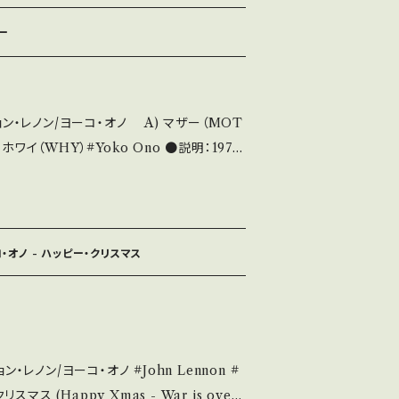
みも薄い B・多少痛み・キズなど見られる C・
ザー
をお願い致します。 Please purchase
is second hand. *詳しくは ■■■状
い。 https://onbankuts
ノン/ヨーコ・オノ A) マザー（MOT
out 画面にてご確
pple *アルバム『ジョンの魂』より ●状態：
値段改正シール 定価 500 【状態説明の
・説明 / 発送について■ をご覧ください。
面にてご確認ください。
コ・オノ - ハッピー・クリスマス
ヨーコ・オノ #John Lennon #