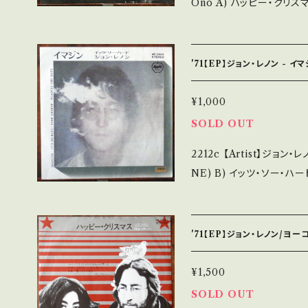
Ono A) ハッピー・クリスマス (Happy Xmas - War is over) B) ほ
ら聞いてごらん、雪が降っているよ 【Release/Label/Not
R-2943 / 東芝音工=A
ました！戦争は終わった！！ 参考視
'71【EP】ジョン・レノン - イ
2M 【Condition】 Jacket/Record：B/B+ (国内盤) *ジャケしわ __
_______________________ 【Abou
¥1,000
明】 S・新品未開封など A
SOLD OUT
み・キズなど見られる C・痛み多
2212c 【Artist】ジョン・レノン #John
しています。 *中古という事をご理解して頂ける方のご購入をお願い致
NE) B) イッツ・ソー・ハード 【Release/Label/Note】 1971 / A
します。 Please purchase i
29 / 東芝音工=Apple * 参
d hand. *詳しくは ■■■状態・説明 / 発送について■■■ をご覧く
【Condition】 Jacket/Record：B/B+ (国内盤/見開き/値段改正シ
ださい。 https://onbankutsu.thebase.in/items/14252144 お知ら
ール500) _________________________ 【About the st
'71【EP】ジョン・レノン/ヨー
ate/状態説明】 S・新品
B・多少痛み・キズなど見られる
¥1,500
- で補足しています。 *中古という事をご理解して頂ける方のご購入を
SOLD OUT