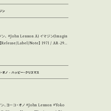
落ち ______________
マジン
みも薄い B・多少痛み・キズなど見られる C・
ます。 *中古という
入をお願い致します。 Please purcha
ジン(Imagin
 it is second hand. *詳しくは ■■
覧ください。 https://onbank
せ等は、About 画面にて
ル500) *ジャケ痛み、書き込み、見開き部破
 A・綺麗・キズ等も無く、痛みも薄い B・多
コ・オノ - ハッピー・クリスマス
痛み多・キズ多く痛み多 *その他、+ - で
e it if you understand that it is se
#John Lennon #Yoko