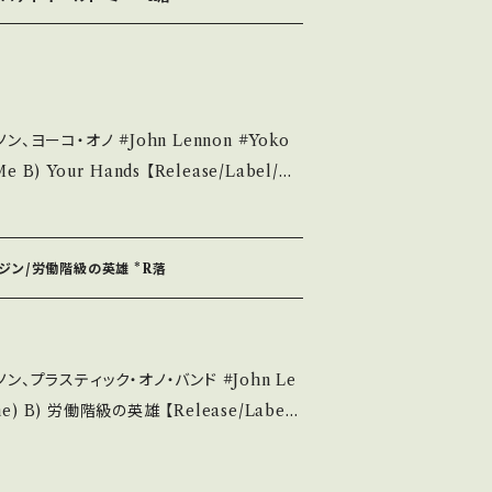
新品未開封など A・綺麗・キズ等も無く、痛みも薄
見られる C・痛み多・キズ多く痛み多 *その
 #John Lennon #Yoko
urchase it if you understand that
00 / ポリドール *没後発表『ミルク・アンド・ハニ
d：B/B
_________
44 お知らせ等は、About 画面にてご確認ください。 ___【bid】2512y
イマジン/労働階級の英雄 *R落
・多少痛み・キズなど見られる C・痛み多・キ
ン、プラスティック・オノ・バンド #John Le
ます。 Please purchase it if yo
hand. *詳しくは ■■■状態・説
10880 / 東芝EMI *ベスト「シェイブド・フィッシ
://onbankutsu.the
cord：B/B
くだ