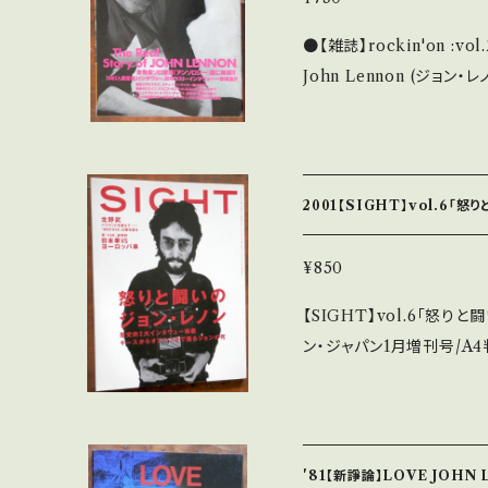
●【雑誌】rockin'on :vol.21 
John Lennon (ジョン・レノン) ザ・リアル・ストーリー・オブ
ノン/エアロスミス/マニック
5.
2001【SIGHT】vol.6「
¥850
【SIGHT】vol.6「怒りと闘いのジョン
ン・ジャパン1月増刊号/A4
ュー/ジョン・レノンの死を
ッツ／ノエル・ギャラガー 北
明/青山真治 × 東 浩紀 × 阿部和
（角スレ、しわ等）
'81【新諍論】LOVE JOHN