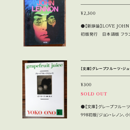
¥2,300
●【新諍論】LOVE JOHN LEN
初版発行 日本語版 フラ
BEATLES/ジョン・レノン Andréas, Bilal, Binet, Boucq, Cabane
s, Ceppi, Cestac, Come
r, Fred, Gibrat, Goose
Montellier, Servais, S
【文庫】グレープフルーツ・ジュ
Bel état général. サイズ：18.5 x 2
レしわ等）付属なし
¥300
SOLD OUT
●【文庫】グレープフルーツ・ジュ
998初版/ジョン・レノン、小野洋子 ●状態：A- _____
___________ 【About the state/状態説明】 S・新品未開封など