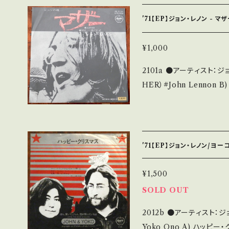
A・綺麗・キズ等も無く、痛
痛み多・キズ多く痛み多 その他、+ - で補足しています。 *中古という事
'71【EP】ジョン・レノン - マ
をご理解して頂ける方のご購入
it if you understand that it 
¥1,000
態・説明 / 発送について■■■ をご覧くださ
2101a ●アーティスト：ジョン・レ
u.thebase.in/items/14252144 お知らせ等は、Ab
HER）#John Lennon B) ホワイ（WHY）#Yoko Ono ●説明：1971
認ください。
/ AR-2734 / 東芝音工=a
ジャケ/盤：B/A- (国内盤) *
見方】 商品列に並ぶ ■状態
お知らせ等は、About 画
'71【EP】ジョン・レノン/ヨー
¥1,500
SOLD OUT
2012b ●アーティスト：ジョン・レノン/
Yoko Ono A) ハッピー・クリスマス (Happy Xmas - War is over)