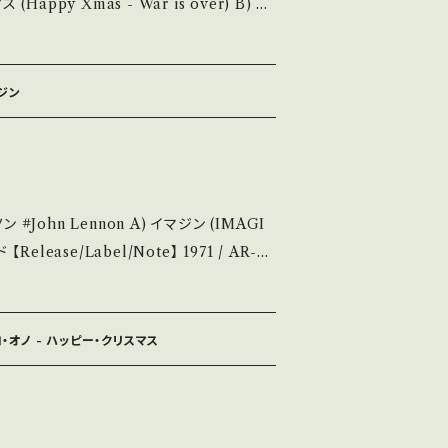
知らせ等は、About 画面にてご確認ください。 ___
e】 1971 / A
pple *定番クリスマス・ソング♪今年も入荷し
聴: https://youtu.be/g_kj60DIq
マジン
t the state/状態説
・綺麗・キズ等も無く、痛みも薄い B・多少痛
・キズ多く痛み多 *その他、+ - で補足
 Lennon A) イマジン (IMAGI
R-29
t if you understand that it is secon
考視聴: https://youtu.be/dq1z1rkjw-E
せ等は、About 画面にてご確認ください。 ___【bid】2312
コ・オノ - ハッピー・クリスマス
未開封など A・綺麗・キズ等も無く、痛みも薄い
 C・痛み多・キズ多く痛み多 その他、+