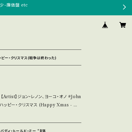
少~廉価盤 etc
 ハッピー・クリスマス(戦争は終わった)
rtist】ジョン・レノン、ヨーコ・オノ #John
雪が降っているよ 【Release/Labe
2943 / 東芝音工=Apple *定番クリスマス・ソン
！！ ■参考視聴■ https://youtu.b
ノーバディ・トールド・ミー *R落