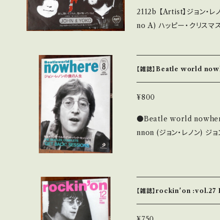
お願い致します。 Please purch
2112b 【Artist】ジョン・レノン/ヨーコ・オノ #
s second hand. *詳しくは ■■■状態・説明 / 発送について■■■
no A) ハッピー・クリスマス (Happy Xmas - War is over) B) ほら
をご覧ください。 https://onbankutsu.thebase.in/items/14252144
聞いてごらん、雪が降っているよ 【Release/Label/Note】 1
-2943 / 東芝音工=Ap
聴 : https://youtu.be/g_kj60DIq2M 【Co
【雑誌】Beatle world nowh
d：B/B (国内盤) *ジャケ上部に痛み、全体にしわ ____________
_____________ 【About the state/状態説明】 S・新品未開封
¥800
など A・綺麗・キズ等も無
●Beatle world nowhere 1995.12
る C・痛み多・キズ多く痛み多 その他、+ - で補足しています。
nnon (ジョン・レノン) ジョン・レノンの僕の人生/ジョン・レノン幻のロン
いう事をご理解して頂ける方の
グインタビュー/完全再現・
chase it if you understan
ヨーコ サイズ：29.5 × 22cm (500g) ●
■■■状態・説明 / 発送について■
角スレ、表紙汚れ等）
bankutsu.thebase.in/items/14252
にてご確認ください。
【雑誌】rockin'on :vol.2
¥750