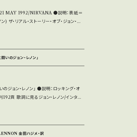
MAY 1992/NIRVANA ●説明：表紙＝
・ジョン・レ
・ストリート・プリーチャーズ 他 サイズ：2
5 × 18.5cm (500g) ●状態：B- （経年による痛み、角スレ等）
怒りと闘いのジョン・レノン」
・レノン」 ●説明：ロッキング・オ
判192頁 歌詞に見るジョン・レノン/インタヴ
語る ｜キース・リチャーズ／レニー・クラヴィ
野 武、新作『BROTHER』を語る/吉本隆
重 サイズ：27.5 x 21cm ●状態：B
 LENNON 金田ハジメ・訳