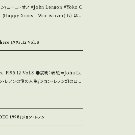
ase it if you understand that it i
John Lennon #Yoko O
971 / AR
お知らせ等は、About 画面にてご確認ください。 ___
ple *定番クリスマスソング、再入荷！！ *参考視
ndition】Jacket/Recor
ere 1995.12 Vol.8
く、痛みも薄い B・多少痛み・キズなど見られ
 Vol.8 ●説明：表紙＝John Le
 *中古と
ご購入をお願い致します。 Please pur
ビートルズ ゲットバック・セッション/オノ・
d that it is second hand. *詳しくは
状態：B （経年による痛み、
■■ をご覧ください。 https://on
144 お知らせ等は、About 画面
7 DEC 1998/ジョン・レノン