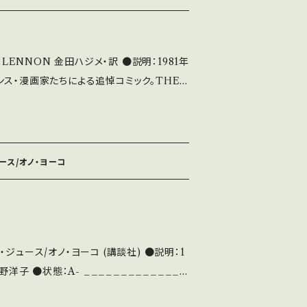
NON 金田ハジメ・訳 ●説明：1981年
ンス・漫画家たちによる追悼コミック。THE
s, Cosey, Druillet, Ferrandez, F'Mur
ns, Got, Loustal, Manara, Margerin,
olé, Sokal, Tardi, Veyron, Vuillemin.
ース/オノ・ヨーコ
5cm ●状態：B （角スレ、表紙ス
ース/オノ・ヨーコ (講談社) ●説明：1
_________