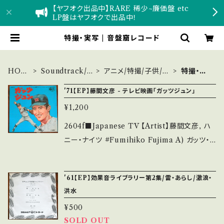
【ヤフオク出品中】RARE 稀少~廉価盤 etc
LP盤はヤフオクで出品中！
特撮・実写 | 音盤窟レコード
HOM
Soundtrack/e
アニメ/特撮/子供/童
特撮・実
E
tc
謡
写
'71【EP】藤間文彦 - テレビ映画「ガッツジュン」
¥1,200
2604f■Japanese TV 【Artist】藤間文彦, ハ
ニー・ナイツ #Fumihiko Fujima A) ガッツ・
ジュン B) ひとりぼっちのマウンド/名雄高校応
援歌 【Release/Label/Note】 1971 / C-3115
'61【EP】効果音ライブラリー第2集/雷・あらし/激浪・
/ コロムビア *テレビ映画「ガッツジュン」 Com
洪水
posed By :鈴木邦彦 ■参考視聴■ https://y
¥500
outu.be/SyEmU-bQfAY?si=rYmmHiP4m
SOLD OUT