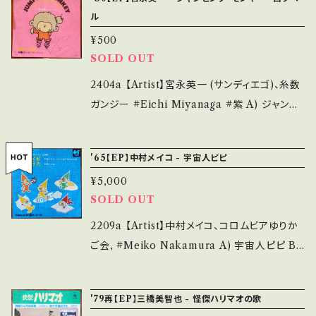
*中古という事をご理解して頂ける方のご購入を
rd：C/B- (国内盤) *ブックレット痛み多、下部裂
ル
お願い致します。 Please purchase it if you
け *盤にスレ小キズ多 ______________
¥500
understand that it is second hand. *詳しく
___________ 【About the state/状態説
SOLD OUT
は ■■■状態・説明 / 発送について■■■ を
明】 S・新品未開封など A・綺麗・キズ等も無く、
ご覧ください。 https://onbankutsu.thebase.i
痛みも薄い B・多少痛み・キズなど見られる C・
2404a 【Artist】宮永英一 (サンディエゴ)、糸数
n/items/14252144 お知らせ等は、About 画
痛み多・キズ多く痛み多 *その他、+ - で補足し
ガンジー #Eichi Miyanaga #紫 A) ジャンピ
面にてご確認ください。 ___
ています。 *中古という事をご理解して頂ける方
ング・モンキー B) さすらいの男 【Release/Lab
のご購入をお願い致します。 Please purchase
el/Note】 1980 / 06SH 751 / CBSソニー *特
'65【EP】中村メイコ - 宇宙人ピピ
it if you understand that it is second han
撮時代劇「猿飛佐助」主題歌 *A)作曲:筒美京
¥5,000
d. *詳しくは ■■■状態・説明 / 発送について
平、編曲:大谷和夫(SHOGUN) 参考視聴: http
SOLD OUT
■■■ をご覧ください。 https://onbankutsu.
s://youtu.be/2SesKPvN_fM?si=vhf161G
thebase.in/items/14252144 お知らせ等は、A
W0xTsjFmn 【Condition】 Jacket/Record：
2209a 【Artist】中村メイコ、コロムビアゆりか
bout 画面にてご確認ください。 ___【bid】260
B-/A (国内盤/見本/白レーベル) *ジャケ痛み、
ご会, #Meiko Nakamura A) 宇宙人ピピ B)
5y
シール跡 ______________________
ピピのうた 【Release/Label/Note】 1965 / S
___ 【About the state/状態説明】 S・新品未
C-170 / コロムビア *NHK 実写+アニメ番組 *
'79再【EP】三橋美智也 - 怪傑ハリマオの歌
開封など A・綺麗・キズ等も無く、痛みも薄い B・
B)作詞：小松左京、作曲：冨田勲 視聴■OBK18