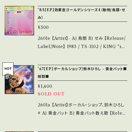
ご確認ください。 ___
解して頂ける方のご購入をお願い致します。 Ple
* ■参考視聴■ - 【Condition】 Jacket/Reco
'85【EP】効果音ゴールデンシリーズ4（動物/鳥類・せ
ase purchase it if you understand that it
rd：B/B (国内盤) _________________
み）
is second hand. *詳しくは ■■■状態・説明
________ 【About the state/状態説明】
/ 発送について■■■ をご覧ください。 https://
¥500
S・新品未開封など A・綺麗・キズ等も無く、痛み
onbankutsu.thebase.in/items/14252144
も薄い B・多少痛み・キズなど見られる C・痛み
2601e 【Artist】- A) 鳥類 B) せみ 【Release/
お知らせ等は、About 画面にてご確認ください。
多・キズ多く痛み多 *その他、+ - で補足してい
Label/Note】 1985 / TS-1102 / KING *so
___
ます。 *中古という事をご理解して頂ける方のご
und effects :bird and cicada ■参考視聴■
購入をお願い致します。 Please purchase it i
- 【Condition】 Jacket/Record：B+/A (国内
'67【EP】ボーカルショップ/鈴木ひろし - 黄金バット■
f you understand that it is second hand.
盤/3つ折り) ____________________
視聴■
*詳しくは ■■■状態・説明 / 発送について■
_____ 【About the state/状態説明】 S・新
¥1,600
■■ をご覧ください。 https://onbankutsu.th
品未開封など A・綺麗・キズ等も無く、痛みも薄
SOLD OUT
ebase.in/items/14252144 お知らせ等は、Ab
い B・多少痛み・キズなど見られる C・痛み多・
out 画面にてご確認ください。 ___
キズ多く痛み多 *その他、+ - で補足しています。
2601a 【Artist】ボーカル・ショップ、鈴木ひろし
*中古という事をご理解して頂ける方のご購入を
# A) 黄金バット B) 黄金バット数え歌 【Releas
お願い致します。 Please purchase it if you
e/Label/Note】 1967 / SCS-22 / コロムビア
understand that it is second hand. *詳しく
*テレビ「黄金バット」 ■視聴■OBK286■ htt