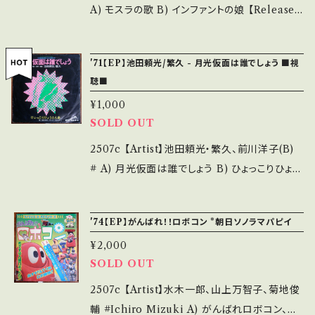
ebase.in/items/14252144 お知らせ等は、Ab
無く、痛みも薄い B・多少痛み・キズなど見られ
A) モスラの歌 B) インファントの娘 【Release/
out 画面にてご確認ください。 ___【bid】2601
る C・痛み多・キズ多く痛み多 *その他、+ - で補
Label/Note】 1978 / TV(H)41 / KING *東
y
足しています。 *中古という事をご理解して頂け
宝特撮映画「モスラ(1961)」劇中歌 視聴■OBK
'71【EP】池田頼光/繁久 - 月光仮面は誰でしょう ■視
る方のご購入をお願い致します。 Please purc
281■ https://youtu.be/HY9E0FxmFS8
聴■
hase it if you understand that it is secon
【Condition】 Jacket/Record：B+/B+ (国内
¥1,000
d hand. *詳しくは ■■■状態・説明 / 発送に
盤) _________________________
SOLD OUT
ついて■■■ をご覧ください。 https://onbank
【About the state/状態説明】 S・新品未開封
utsu.thebase.in/items/14252144 お知らせ
など A・綺麗・キズ等も無く、痛みも薄い B・多少
2507c 【Artist】池田頼光・繁久、前川洋子(B)
等は、About 画面にてご確認ください。 ___【b
痛み・キズなど見られる C・痛み多・キズ多く痛
# A) 月光仮面は誰でしょう B) ひょっこりひょう
id】2605y
み多 *その他、+ - で補足しています。 *中古とい
たん島 【Release/Label/Note】 1971 / DR-1
う事をご理解して頂ける方のご購入をお願い致
604 / ポリドール *高校生製作のセリフ入りイン
'74【EP】がんばれ！！ロボコン *朝日ソノラマパピイ
します。 Please purchase it if you underst
スト・モンド・カヴァー！ *B曲オリジナル版 視聴
¥2,000
and that it is second hand. *詳しくは ■■
■OBK264■ https://youtu.be/uoBH1txj9
SOLD OUT
■状態・説明 / 発送について■■■ をご覧くだ
yU 【Condition】 Jacket/Record：B-/B (国
さい。 https://onbankutsu.thebase.in/item
内盤/袋ジャケ) *ジャケしわ痛み ________
2507c 【Artist】水木一郎、山上万智子、菊地俊
s/14252144 お知らせ等は、About 画面にてご
_________________ 【About the stat
輔 #Ichiro Mizuki A) がんばれロボコン、ロ