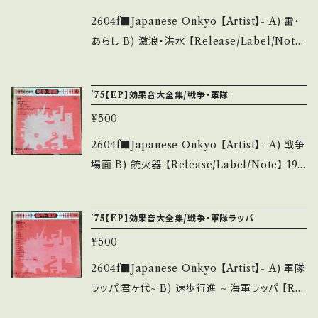
QGa-ZwZ 【Condition】 Jacket/Record：B
+/B+ (国内盤/Book) ______________
2604f■Japanese Onkyo 【Artist】- A) 雷・
___________ 【About the state/状態説
あらし B) 激浪・洪水 【Release/Label/Not
明】 S・新品未開封など A・綺麗・キズ等も無く、
e】 1961 / BK-58 / コロムビア * ■参考視聴
痛みも薄い B・多少痛み・キズなど見られる C・
■ - 【Condition】 Jacket/Record：B/B (国
'75【EP】効果音大全集/戦争・軍隊
痛み多・キズ多く痛み多 *その他、+ - で補足し
内盤) ________________________
¥500
ています。 *中古という事をご理解して頂ける方
_ 【About the state/状態説明】 S・新品未開
のご購入をお願い致します。 Please purchase
封など A・綺麗・キズ等も無く、痛みも薄い B・多
2604f■Japanese Onkyo 【Artist】- A) 戦争
it if you understand that it is second han
少痛み・キズなど見られる C・痛み多・キズ多く
場面 B) 銃火器 【Release/Label/Note】 197
d. *詳しくは ■■■状態・説明 / 発送について
痛み多 *その他、+ - で補足しています。 *中古と
5 / CC-734 / キング * ■参考視聴■ - 【Con
■■■ をご覧ください。 https://onbankutsu.
いう事をご理解して頂ける方のご購入をお願い
dition】 Jacket/Record：B/B (国内盤) ___
thebase.in/items/14252144 お知らせ等は、A
'75【EP】効果音大全集/戦争・軍隊ラッパ
致します。 Please purchase it if you under
______________________ 【About
bout 画面にてご確認ください。 ___
stand that it is second hand. *詳しくは ■
¥500
the state/状態説明】 S・新品未開封など A・綺
■■状態・説明 / 発送について■■■ をご覧く
麗・キズ等も無く、痛みも薄い B・多少痛み・キズ
2604f■Japanese Onkyo 【Artist】- A) 軍隊
ださい。 https://onbankutsu.thebase.in/ite
など見られる C・痛み多・キズ多く痛み多 *その
ラッパ:君ヶ代~ B) 速歩行進 ~ 海軍ラッパ 【Rel
ms/14252144 お知らせ等は、About 画面にて
他、+ - で補足しています。 *中古という事をご理
ease/Label/Note】 1975 / CC-735 / キング