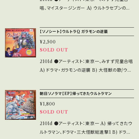
d that it is second hand. *詳しくは ■■■
お知らせ等は、About 画面にてご確認ください。
唱、マイスタージンガー A) ウルトラセブンの歌、
状態・説明 / 発送について■■■ をご覧くださ
ウルトラ警備隊 B) ドラマ・恐怖の怪獣狩り ●説
い。 https://onbankutsu.thebase.in/items/1
明：1967 / M-102 / 朝日ソノラマ * ●状態：ジ
4252144 お知らせ等は、About 画面にてご確
【ソノシート】ウルトラQ ガラモンの逆襲
ャケ/盤：C+/B (国内ソノシート盤/ブックジャケ)
認ください。 【Successful bid】
¥2,500
*落丁気味 【状態説明の見方】 商品列に並ぶ ■
SOLD OUT
状態・説明 / 発送について■ をご覧ください。
お知らせ等は、About 画面にてご確認ください。
2101d ●アーティスト：東京一、みすず児童合唱
A) ドラマ・ガラモンの逆襲 B) 大怪獣の歌/ウル
トラマーチ ●説明：196- / MB-136 / ビクター
*円谷プロ ●状態：ジャケ/盤：C+/B (国内ソノ
朝日ソノラマ【EP】帰ってきたウルトラマン
シート盤/ブックジャケ) *ふろく「ガラモンスタン
¥1,800
ド」欠 【状態説明の見方】 商品列に並ぶ ■状
SOLD OUT
態・説明 / 発送について■ をご覧ください。 お
知らせ等は、About 画面にてご確認ください。
2101d ●アーティスト：東京一 A) 帰ってきたウ
ルトラマン、ドラマ・三大怪獣総進撃1 B) ドラマ・