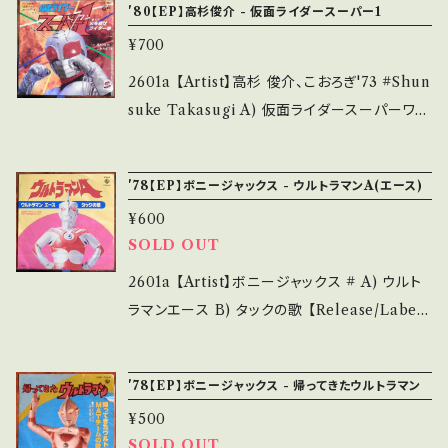
'80【EP】高杉俊介 - 仮面ライダースーパー1
は ■■■状態・説明 / 発送について■■■ を
ps://youtu.be/l23Sl1xWmJs 【Conditio
¥700
ご覧ください。 https://onbankutsu.thebase.i
n】 Jacket/Record：B-/B- (国内盤/ブックジャ
n/items/14252144 お知らせ等は、About 画
ケ) *ジャケ破れ、微キズ _____________
2601a 【Artist】高杉 俊介、こおろぎ'73 #Shun
面にてご確認ください。 ___
____________ 【About the state/状態
suke Takasugi A) 仮面ライダースーパーワン
説明】 S・新品未開封など A・綺麗・キズ等も無
B) 火を噴けライダー拳 【Release/Label/Not
く、痛みも薄い B・多少痛み・キズなど見られる
e】 1980 / CK-576 / コロムビア *特撮仮面ラ
'78【EP】ボニージャックス - ウルトラマンA(エース)
C・痛み多・キズ多く痛み多 *その他、+ - で補足
イダーシリーズ ■参考視聴■ - 【Conditio
しています。 *中古という事をご理解して頂ける
¥600
n】 Jacket/Record：B/B- (国内盤/3つ折ジャ
方のご購入をお願い致します。 Please purcha
SOLD OUT
ケ) *ジャケしわ多、微キズ多 ___________
se it if you understand that it is second
______________ 【About the state/状
2601a 【Artist】ボニージャックス # A) ウルト
hand. *詳しくは ■■■状態・説明 / 発送につ
態説明】 S・新品未開封など A・綺麗・キズ等も
ラマンエース B) タックの歌 【Release/Label/
いて■■■ をご覧ください。 https://onbanku
無く、痛みも薄い B・多少痛み・キズなど見られ
Note】 1978 / TV-45 / KING *特撮ウルトラ
tsu.thebase.in/items/14252144 お知らせ等
る C・痛み多・キズ多く痛み多 *その他、+ - で補
マン ■参考視聴■ - 【Condition】 Jacket/
は、About 画面にてご確認ください。 ___
'78【EP】ボニージャックス - 帰ってきたウルトラマン
足しています。 *中古という事をご理解して頂け
Record：B-/B- (国内盤) *ジャケしわ多、微キ
る方のご購入をお願い致します。 Please purc
¥500
ズ多 _________________________
SOLD OUT
hase it if you understand that it is secon