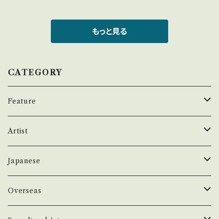
三大怪獣総進撃2、MATチームの歌 ●説明：19
-- / ARM-4535 / 朝日ソノラマ *円谷プロ ●
状態：ジャケ/盤：C+/B (国内盤/ブックジャケ) *
もっと見る
ジャケ=よれ、しみ等 【状態説明の見方】 商品列
に並ぶ ■状態・説明 / 発送について■ をご覧く
ださい。 お知らせ等は、About 画面にてご確認
CATEGORY
ください。
Feature
昭和ヒット
Artist
50年代
昭和歌謡/演歌
THE BEATLES
Japanese
60年代
演歌/艶歌/お座敷
BEATLES
任侠//軍歌/やさぐれ歌謡
ELVIS, Rock 'n' Roll '50S
1950~60 'S
Overseas
70年代
ムード・コーラス歌謡
Johm
任侠/仁義
Group