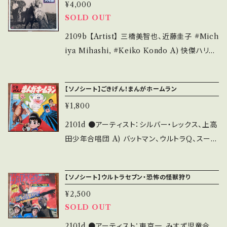
多少痛み・キズなど見られる C・痛み多・キズ多
¥4,000
4■ https://youtu.be/lNwB706-SAM 【Co
SOLD OUT
く痛み多 *その他、+ - で補足しています。 *中古
ndition】 Jacket/Record：B/B (国内盤) ___
という事をご理解して頂ける方のご購入をお願
______________________ 【About
2109b 【Artist】 三橋美智也、近藤圭子 #Mich
い致します。 Please purchase it if you und
the state/状態説明】 S・新品未開封など A・綺
iya Mihashi, #Keiko Kondo A) 快傑ハリマ
erstand that it is second hand. *詳しくは
麗・キズ等も無く、痛みも薄い B・多少痛み・キズ
オの歌 B) 南十字星のうた 【Release/Label/
■■■状態・説明 / 発送について■■■ をご覧
など見られる C・痛み多・キズ多く痛み多 その
Note】 1979 / TV-62 / キング *TV『怪傑ハリ
ください。 https://onbankutsu.thebase.in/it
【ソノシート】ごきげん！まんがホームラン
他、+ - で補足しています。 *中古という事をご理
マオ』昭和35~6年放映 参考視聴: https://yout
ems/14252144 お知らせ等は、About 画面に
解して頂ける方のご購入をお願い致します。 Ple
¥1,800
u.be/P3L20K-tXiA 【Condition】Jacket/
てご確認ください。 ___
ase purchase it if you understand that it
Record：B/B+ (国内盤/再発) *ジャケ微シミ _
2101d ●アーティスト：シルバー・レックス、上高
is second hand. *詳しくは ■■■状態・説明
________________________ 【Abo
田少年合唱団 A) バットマン、ウルトラQ、スーパ
/ 発送について■■■ をご覧ください。 https://
ut the state/状態説明】 S・新品未開封など
ー・ジェッター B) オバケのQ太郎、宇宙少年ソ
onbankutsu.thebase.in/items/14252144
A・綺麗・キズ等も無く、痛みも薄い B・多少痛
ラン ●説明：1965 / KS-237 / コダマ *オリジ
お知らせ等は、About 画面にてご確認ください。
【ソノシート】ウルトラセブン・恐怖の怪獣狩り
み・キズなど見られる C・痛み多・キズ多く痛み
ナル歌唱ではありません。 ●状態：ジャケ/盤：C
___
多 その他、+ - で補足しています。 *中古という
¥2,500
+/B (国内ソノシート盤2枚/ブックジャケ) *一部
事をご理解して頂ける方のご購入をお願い致し
SOLD OUT
書き込み 【状態説明の見方】 商品列に並ぶ ■
ます。 Please purchase it if you understan
状態・説明 / 発送について■ をご覧ください。
2101d ●アーティスト：東京一、みすず児童合