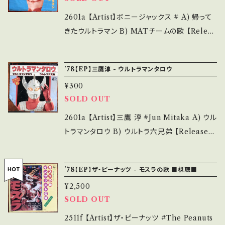
【About the state/状態説明】 S・新品未開封
d hand. *詳しくは ■■■状態・説明 / 発送に
など A・綺麗・キズ等も無く、痛みも薄い B・多少
2601a 【Artist】ボニージャックス # A) 帰って
ついて■■■ をご覧ください。 https://onbank
痛み・キズなど見られる C・痛み多・キズ多く痛
きたウルトラマン B) MATチームの歌 【Releas
utsu.thebase.in/items/14252144 お知らせ
み多 *その他、+ - で補足しています。 *中古とい
e/Label/Note】 1978 / TV-45 / KING *特
等は、About 画面にてご確認ください。 ___
う事をご理解して頂ける方のご購入をお願い致
撮ウルトラマン ■参考視聴■ - 【Conditio
'78【EP】三鷹淳 - ウルトラマンタロウ
します。 Please purchase it if you underst
n】 Jacket/Record：C/B- (国内盤) *ジャケ破
and that it is second hand. *詳しくは ■■
¥300
損・破れ、微キズ多 ________________
SOLD OUT
■状態・説明 / 発送について■■■ をご覧くだ
_________ 【About the state/状態説明】
さい。 https://onbankutsu.thebase.in/item
S・新品未開封など A・綺麗・キズ等も無く、痛み
2601a 【Artist】三鷹 淳 #Jun Mitaka A) ウル
s/14252144 お知らせ等は、About 画面にてご
も薄い B・多少痛み・キズなど見られる C・痛み
トラマンタロウ B) ウルトラ六兄弟 【Release/L
確認ください。 ___【bid】2602y
多・キズ多く痛み多 *その他、+ - で補足してい
abel/Note】 1978 / SCS-451 / コロムビア *
ます。 *中古という事をご理解して頂ける方のご
特撮ウルトラマンシリーズ5 ■参考視聴■ -
'78【EP】ザ・ピーナッツ - モスラの歌 ■視聴■
購入をお願い致します。 Please purchase it i
【Condition】 Jacket/Record：C/B- (国内盤)
f you understand that it is second hand.
¥2,500
*ジャケ破損・破れ、微キズ多 ___________
SOLD OUT
*詳しくは ■■■状態・説明 / 発送について■
______________ 【About the state/状
■■ をご覧ください。 https://onbankutsu.th
態説明】 S・新品未開封など A・綺麗・キズ等も
2511f 【Artist】ザ・ピーナッツ #The Peanuts