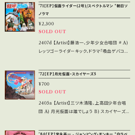
TBS連続TV映画空想特撮シリーズ「ウルトラマ
s://onbankutsu.thebase.in/items/1425214
'71【EP】仮面ライダー(2号)/スペクトルマン *朝日ソ
解して頂ける方のご購入をお願い致します。 Ple
ン」主題歌 ドラマ39話最終回・怪獣ゼットン 参
ノラマ
4 お知らせ等は、About 画面にてご確認くださ
ase purchase it if you understand that it
考視聴: - 【Condition】 Jacket/Record：B-/
い。 ___【bid】2508y
¥2,300
is second hand. *詳しくは ■■■状態・説明
B (国内盤/Wジャケ/赤盤) *ジャケ痛み ____
SOLD OUT
/ 発送について■■■ をご覧ください。 https://
_____________________ 【About t
onbankutsu.thebase.in/items/14252144
he state/状態説明】 S・新品未開封など A・綺
2407d 【Artist】藤浩一、少年少女合唱団 # A)
お知らせ等は、About 画面にてご確認ください。
麗・キズ等も無く、痛みも薄い B・多少痛み・キズ
レッツゴーライダーキック、ドラマ「吸血ゲバコン
___【bid】2507y
など見られる C・痛み多・キズ多く痛み多 *その
ドル」 B) スペクトルマンゴーゴー、ドラマ「地底
他、+ - で補足しています。 *中古という事をご理
の死神マグラー」 【Release/Label/Note】 19
'72【EP】月光仮面・スカイヤーズ5
解して頂ける方のご購入をお願い致します。 Ple
71 / ARM-5006 / 朝日ソノラマ * 参考視聴: -
¥700
ase purchase it if you understand that it
【Condition】 Jacket/Record：B-/B (国内盤/
SOLD OUT
is second hand. *詳しくは ■■■状態・説明
ブックジャケ) ___________________
/ 発送について■■■ をご覧ください。 https://
______ 【About the state/状態説明】 S・新
2405a 【Artist】三ツ木清隆、上高田少年合唱
onbankutsu.thebase.in/items/14252144
品未開封など A・綺麗・キズ等も無く、痛みも薄
団 A) 月光仮面は誰でしょう B) スカイヤーズ・
お知らせ等は、About 画面にてご確認ください。
い B・多少痛み・キズなど見られる C・痛み多・
マーチ 【Release/Label/Note】 1972 / KVC
___
キズ多く痛み多 *その他、+ - で補足しています。
-3 / ビクター * 【Condition】 Jacket/Reco
'80【EP】宮永英一 - ジャンピング・モンキー *白ラベ