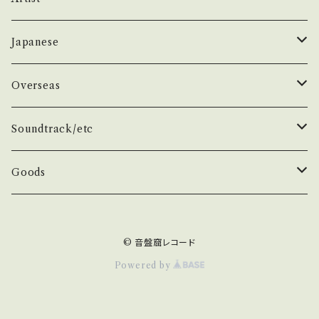
50年代
昭和歌謡/演歌
THE BEATLES
Japanese
60年代
演歌/艶歌/お座敷
BEATLES
任侠//軍歌/やさぐれ歌謡
ELVIS, Rock 'n' Roll '50S
1950~60 'S
Overseas
70年代
ムード・コーラス歌謡
Johm
任侠/仁義
Group
日本のロックとフォーク
The Rolling Stones
1970'S
1950~60 'S
Soundtrack/etc
80年代
マイナー・ディープ歌謡
Paul
軍歌/戦時歌謡
Male
ロック歌謡
Group
Group
グループサウンズ/ウェスタン＆ロカビリー
ザ・スパイダース 関連
1980'S
1970'S
邦画
Goods
演歌ヒット
ビート・グルーヴ歌謡
George
やさぐれ歌謡
Female
70年代ロック
Male
Male
スパイダース/タイガース/テンプターズ関連
スパイダース
Group
Group
ドラマ
アイドル系
ザ・タイガース /沢田研二
俳優/喜劇役者/純音楽/音頭
1980'S
洋画
Book
© 音盤窟レコード
青春・アベック歌謡
Ringo
80年代ロック
Female
Female
かまやつひろし
Male
Male
任侠/ヤクザ
70年代
タイガース
Actor
Group
SF/西部劇
デビューシングル
ザ・テンプターズ/萩原健一
Classic Rock/Hard Rock
TV/スポーツ
Item
Powered by
Other
メジャー・フォーク
井上尭之
Female
Female
名作/古典
'80年代
沢田研二
Comedian
Male
クンフー/香港
テンプターズ
Classic Rock
Japanese
エレキ/インスト/サーフ/ガレージ
RCサクセション/忌野清志郎
BLACK/SOUL/DISCO
アニメ/特撮/子供/童謡
Etc...