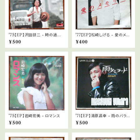
'75【EP】沢田研二 - 時の過ぎ
'77【EP】松崎しげる - 愛のメモ
ゆくままに
リー
¥500
¥400
'75【EP】岩崎宏美 - ロマンス
'71【EP】湯原昌幸 - 雨のバラー
ド
¥500
¥500