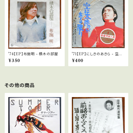
'74【EP】布施明 - 積木の部屋
'71【EP】にしきのあきら - 空に
太陽がある限り
¥350
¥400
その他の商品