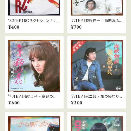
'82【EP】RCサクセション / サマ
'77【EP】萩原健一 - 前略おふく
ーツアー
ろ/酒と泪と男と女
¥400
¥700
'70【EP】渚ゆう子 - 京都の恋 *
'77【EP】冠二郎 - 旅の終わりに
ベンチャーズ
*海峡物語
¥600
¥300