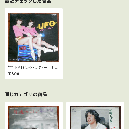
最近チェックした商品
'77【EP】ピンク・レディー - UF
O
¥300
同じカテゴリの商品