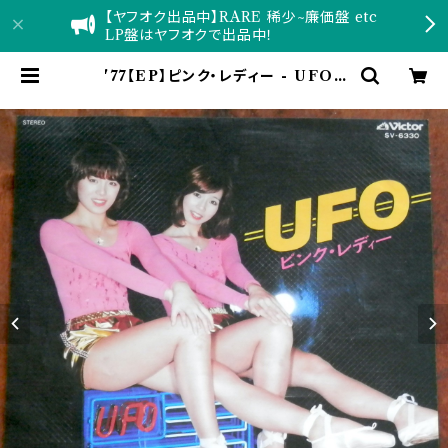
【ヤフオク出品中】RARE 稀少~廉価盤 etc
LP盤はヤフオクで出品中！
'77【EP】ピンク・レディー - UFO |
音盤窟レコード