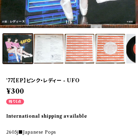
1
/6
'77【EP】ピンク・レディー - UFO
¥300
残り1点
International shipping available
2605j■Japanese Pops