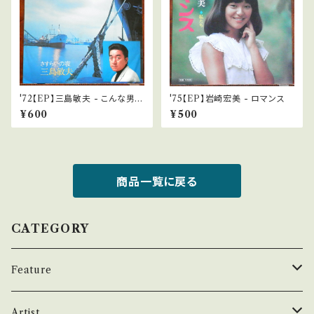
'72【EP】三島敏夫 - こんな男で
'75【EP】岩崎宏美 - ロマンス
よかったら
¥600
¥500
商品一覧に戻る
CATEGORY
Feature
昭和ヒット
Artist